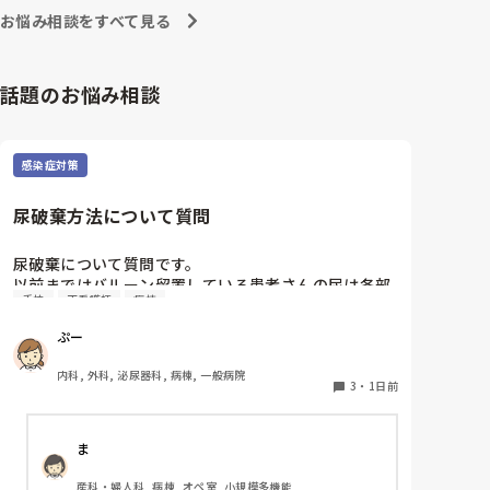
への向き合い方になると思いますよ🎵僕は昔の人間なの
朝の情報収集にも時間がかかり、結果、患者のことが
お悩み相談をすべて見る
で、昔は良かったよしか言えませんが、今と比べると個
わからないという状況になります。新人も放置される
人的な動きが多いと思います。昔は患者様、スタッフ全
のなら、PNSの意味があるのか疑問です。

員に目を配れる人が沢山いて新人の指導もしっかりして
先日も、入職して10ヶ月経つけど造影MRIの検査出し
いましたし、新人さんも答えてくれましたよ🎵今のアナ
話題のお悩み相談
をした事がなく、やり方がわからない新人さんが、先
タに出来るでしょうか⁉️物事の良し悪しの批判は簡単で
輩に「今までやったことないの！？もう10ヶ月なんだ
す。僕も出来ます。自分で何か解決策があるなら実施し
てみてはどうでしょうか⁉️そういう事と思いますよ🎵人
から、未経験なことは自分から積極的に言って！」と
の命は地球より重いと言った人がいます。ならば１人で
言われていて、そんな無茶な…と思いました。

感染症対策
抱えるのは到底ムリですね🎵ならば皆で抱えましょうね
新人さんが可愛そう、と感じることもある反面、ペア
🎵僕の持論ですけど、頑張って👊😆🎵
の先輩が何か処置をしているけど、ペアの新人はのん
尿破棄方法について質問
びり記録していて、「(処置を)やったことあるの？無
いなら見学したほうがいいんじゃないの？」と声をか
けても、「記録終わってないんで」と。。。

尿破棄について質問です。

早く色々覚えたい！という、意欲があまり感じられ
以前まではバルーン留置している患者さんの尿は各部
手技
正看護師
病棟
ず…これはPNS云々よりも、その新人の性格かな？と
屋のトイレに破棄する形でしたが、感染予防上汚物処
も思いましたが、ほとんどの新人に当てはまりまし
理室でのみ破棄に代わり1人ウロバッグ空っぽにした
ぷー
た。。。時代柄でしょうか？？

らその尿はすぐに汚物処理室に持っていくという非効
私はどちらかといえば、PNSは好きじゃありません。

率な方法になってます。尿破棄人数は10人近くになる
内科, 外科, 泌尿器科, 病棟, 一般病院
でもPNSでやれというからには、もっと業務量に見合
ので病室と汚物処理室を10往復する形に。結果尿破棄
3
・
1日前
った、新人を指導しながら業務ができるゆとりが欲し
に時間がかかってます。

いです。

以前の病院では尿破棄用ワゴン下段に蓄尿袋を患者さ
ま
ん分セットしワゴン下段に乗せて破棄していき最後ま
PNSもそうじゃないのも経験している方は、どちらの
とめて汚物処理室で破棄してたのでその方法はダメな
産科・婦人科, 病棟, オペ室, 小規模多機能
方が良いと思いますか？