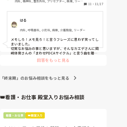
内科, 精神科, 整形外科, プリセプター, 病棟, リーダ
そのスタッフはマルチタスクができず視野が狭いこ
11
・
11/27
ー, 一般病院, 慢性期
と、物忘れが多いため業務の漏れが多く、優先順位や
時間でやる業務もあまり分かっていない？ようで仕事
はる
がとにかくゆっくりです。分からないことを何度も何
度も色んな人に聞いてきます、全部同じ内容です。そ
内科, 呼吸器科, 小児科, 病棟, 介護施設, リーダー
の内容もめちゃくちゃ細かなもので、自分で判断し
て！ってなる内容も多いです(尿破棄後数時間の排尿が
メモしろ！メモ見ろ！と言うフレーズに思わず笑ってし
少ないから膀洗しますか？とか。そのくせルート内に
まいました。

流れているのか、腹満はあるのか、普段の尿量がどの
切実なお悩みの事と思いますが、そんなカエデさんに岡
くらいなのか、インアウト、禁忌か等の確認もなにも
崎体育さんの「まわせPDCAサイクル」と言う曲を贈り
たいと思います。

していない。そしてなぜか休憩中の人に言う。終末期
回答をもっと見る
曲合わせてタオルをブンブン振りながらストレスが少し
の方で点滴も1本ロックなんだから今入れ始めたばか
でも軽減いたしますように⭐️
りでそんなに出るはずない！！！)。

しかも愚痴ばかりで、一緒の勤務になるとおしゃべり
「終末期」のお悩み相談をもっと見る
に夢中になりこちらに業務負担がのし掛かってきてめ
ちゃくちゃ疲れます。(うちは機能別看護＋それが終わ
ったら皆でやる処置や経管栄養や雑務等があるような
👑看護・お仕事 殿堂入りお悩み相談
方式なので処置等が大変になる。夜勤は二人なので特
にきつい！リーダーとサブで業務負担がかなり違うか
ら普通はサブはリーダーのフォローをするのに、この
人と一緒だとリーダーがサブのフォローをしないとい
看護・お仕事
👑殿堂入り
けない)。

正直一緒に働きたくない！！！最近勤務表が出たらこ