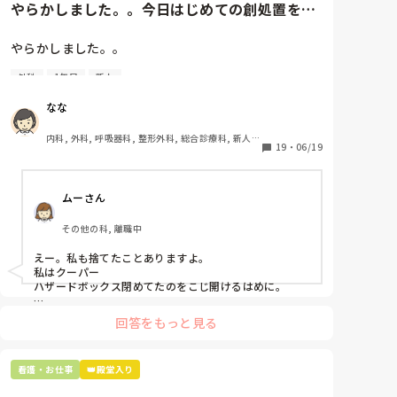
やらかしました。。今日はじめての創処置をし
なんで確認しないのか分かりません。ワークシートに
ました。物品で滅菌の鑷子やハ...
は蛍光ペンで何本も色を入れているのはなんでだろ
う。見るためじゃないのか？思考回路が不明すぎま
やらかしました。。

す！！！

外科
1年目
新人
提出物の期限も守らないで名指しで注意もされたの
今日はじめての創処置をしました。

に、未だに未提出！！！勤務時間でやるなよ！みんな
物品で滅菌の鑷子やハサミを使ったのですが、

なな
勤務時間外でやってるのに！まだ他の人たち仕事して
ゴミと一緒に、ノリで鑷子達を捨てました。。

るのに！せめてすみませんがって声くらいかけろよ！
患者に使用した物品は使い捨て、という認識が頭の中
内科, 外科, 呼吸器科, 整形外科, 総合診療科, 新人ナ
残ってる仕事を見つけて慌ててやったわ！！！！！報
にあって…。

19
・
06/19
ース, 脳神経外科, 慢性期, 回復期
連相くらいしてよ！本当に腹が立つ！！
プリセプターに

ムーさん
「普通鑷子捨てる！？明らかに使い捨てて良いような
安物じゃないよね？」

その他の科, 離職中
「そんなミスした新人、あなたが初めてだよ」

と言われました。。

えー。私も捨てたことありますよ。

私はクーパー

たしかに、よくよく考えてみれば

ハザードボックス閉めてたのをこじ開けるはめに。

手術室で使った物品も全部滅菌して使いまわすし、

これは私じゃないけど、患者さんのガラケーを洗濯もの
滅菌の種類とかも学校で習ったはずなのに

回答をもっと見る
と一緒に出しちゃったり。(これは問題か💦)
なんで頭回らなかったんだろう😭

市長さんは、

看護・お仕事
👑殿堂入り
患者さんに迷惑かけたわけじゃないから大丈夫、
