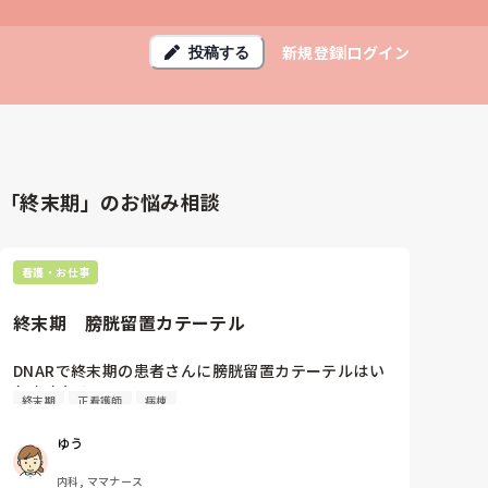
新規登録
ログイン
投稿する
「終末期」のお悩み相談
看護・お仕事
終末期　膀胱留置カテーテル
DNARで終末期の患者さんに膀胱留置カテーテルはい
れますか？
終末期
正看護師
病棟
ゆう
内科, ママナース