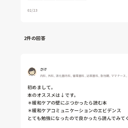
02/23
2
件の回答
さけ
内科, 外科, 消化器内科, 循環器科, 泌尿器科, 急性期, ママナース,
初めまして。

本のオススメは↓です。

＊緩和ケアの壁にぶつかったら読む本

＊緩和ケアコミュニケーションのエビデンス

とても勉強になったので良かったら読んでみて