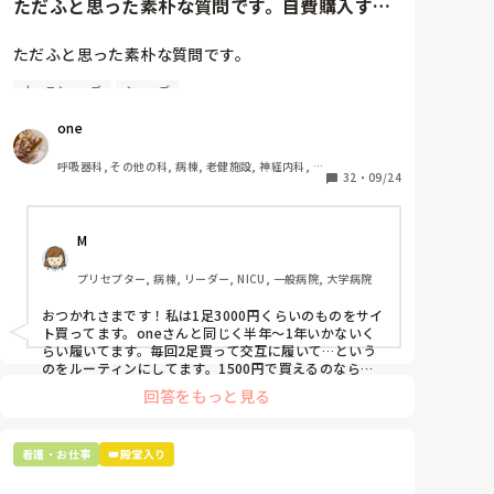
ただふと思った素朴な質問です。自費購入する
の人と一緒の勤務がないか真っ先に見てしまう！！

最近は愚痴ってきたら、じゃあその人に言ってみれ
ナースシューズ(職場で使用し...
ば？や師長に言ってみれば？と言うのですが、そうす
ただふと思った素朴な質問です。

るとそこまで言いたくないと言われます。そのくせ、
自分よりも年下の人にはあれこれ指示をだしてやらせ
ナースシューズ
シューズ
自費購入するナースシューズ(職場で使用してる靴)っ
ます。なんで？言いやすいから？そしたらあなたの嫌
ていくらくらいのものをどのくらいの期間使用してい
one
いな人たちもほとんど年下だけど？嫌いな人たちは気
ますか？

が強いから言い返されそうで怖い？だからって気の弱
呼吸器科, その他の科, 病棟, 老健施設, 神経内科, 一
そうな年下にばっかりえらそうにするなよ！！！

わたしの職場の指定は「白のスニーカー」。

32
・
09/24
般病院
上から目線で話してくるのもイラッとします！！！経
すぐに汚くなるので1,500円は絶対に超えたくない思
験は上だろうからありがたく聞くけど、ナチュラルに
いがあり笑、商店街の靴屋さんやネットで安く見つけ
上から目線何とかなりません？普通の世間話ですらち
M
た時に買って半年〜1年未満で交換しています。

ょっと上からで腹が立つ！

まだ処置がたくさん残ってるし、リーダーも検査に下
プリセプター, 病棟, リーダー, NICU, 一般病院, 大学病院
職場の人が「ナースシューズに3000円以上は出せな
ろす必要があるのに急ぎでもない報告を長々とリーダ
い」って言ってて、わたしの倍額は出せるのか！とび
おつかれさまです！私は1足3000円くらいのものをサイ
ーに伝えていたけどさ、座ってだらだらやらないで！
っくりしたので、世の皆さんはどうなのかなと…🤔
ト買ってます。oneさんと同じく半年〜1年いかないく
周りでせかせか働いてるの見えないの？？？報告は大
らい履いてます。毎回2足買って交互に履いて…という
事だけど、状況みてやって！！！あと報告はリーダー
のをルーティンにしてます。1500円で買えるのなら私
だけでなく全員にして！！後から○○さん表皮剥離が
も絶対そっちにしてると思うので良い買い物されてて羨
回答をもっと見る
あるとか言われてもさ！！！先に言えよ！！！また処
ましいです！(笑)
置物品出さないとじゃん！！！せっかく滅菌片付けた
のに！

看護・お仕事
👑殿堂入り
もう何度目か分からない、分からないことを聞かれて
イラッとした。メモしろ！メモ見ろ！って思います。