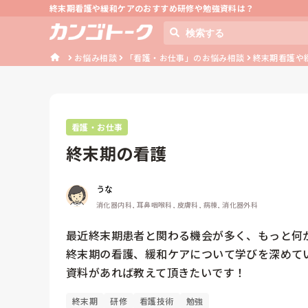
終末期看護や緩和ケアのおすすめ研修や勉強資料は？
お悩み相談
「看護・お仕事」のお悩み相談
終末期看護や
看護・お仕事
終末期の看護
うな
消化器内科, 耳鼻咽喉科, 皮膚科, 病棟, 消化器外科
最近終末期患者と関わる機会が多く、もっと何
終末期の看護、緩和ケアについて学びを深めて
終末期
研修
看護技術
勉強