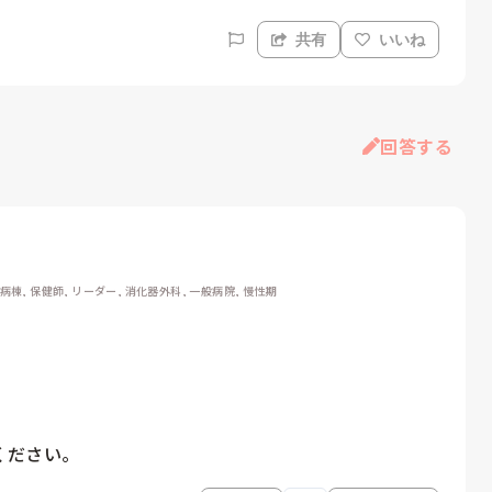
共有
いいね
回答する
 病棟, 保健師, リーダー, 消化器外科, 一般病院, 慢性期
ください。