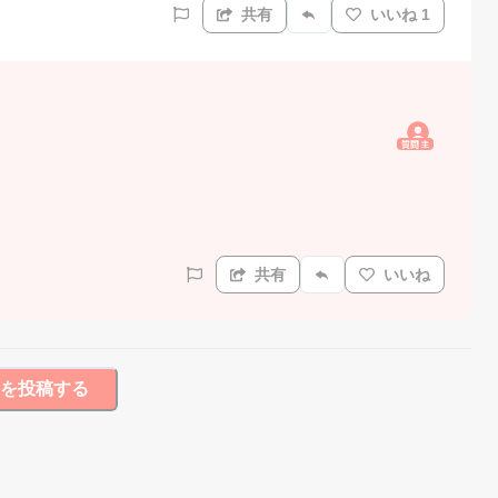
共有
いいね 1
質問主
共有
いいね
を投稿する