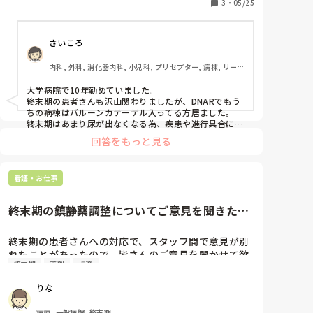
3
・
05/25
さいころ
内科, 外科, 消化器内科, 小児科, プリセプター, 病棟, リーダ
ー, 消化器外科, 大学病院
大学病院で10年勤めていました。

終末期の患者さんも沢山関わりましたが、DNARでもう
ちの病棟はバルーンカテーテル入ってる方居ました。

終末期はあまり尿が出なくなる為、疾患や進行具合にも
よるかと思います。
回答をもっと見る
看護・お仕事
終末期の鎮静薬調整についてご意見を聞きたい
です！
終末期の患者さんへの対応で、スタッフ間で意見が別
れたことがあったので、皆さんのご意見を聞かせて欲
終末期
薬剤
点滴
しいです。

りな
病院で看取りの方針になっており、ドルミカムで鎮静
中。RASS-4～0を目標に調整の指示あり。この方が
病棟, 一般病院, 終末期