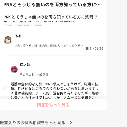
と慰めてくれましたが、、

PNSとそうじゃ無いのを両方知っている方に質
自分が情けなくて情けなくて😭

問です。ぶっちゃけ、どっち...
明日からの勤務が怖い笑

PNSとそうじゃ無いのを両方知っている方に質問で
す。ぶっちゃけ、どっちがいいですか？

こんなバカな私をせめて笑い飛ばしてください笑
PNS
情報収集
記録
私の病院は３年前からPNSを導入して、一部の病棟は
るる
その後、PNSを廃止しました。

私は、そのPNSを廃止した病棟からまだPNSをやって
内科, 消化器内科, 救急科, 病棟, リーダー, 消化器外
いる病棟に9月に異動してきました。

8
・
01/26
科, 一般病院
ぶっちゃけ、新人のレベルにかなりの差が出ているな
ぁと感じざるを得ませんでした。

洋之助
色々な病棟に入院したことのある患者さんも、「(私が
異動する前の病棟の方が)新人が患者から見てもよく動
その他の科, 一般病院
けてたよ」と言っていました。

現病棟はPNSだけれども、結局は忙しくて、新人の面
看護の全体的な方針でPNS導入でしょうけど、職場の性
倒を見てられず、清潔ケアや単純に点滴を繋げてくる
質、性格的なところで合う合わないがあると思いますよ
など、簡単な仕事しか新人にさせていませんでした。
🎵昔は機能的、チーム的、混合的と有りましたが、最初
PNSを廃止した病棟では、イベントは必ずと言ってい
は皆さん右往左往でした。しかしスムーズに業務をこな
してましたよ。勿論、指導する事も😉🆗✨でしたよ🎵ど
いほど新人に担当させて、指導者やリーダーが責任持
回答をもっと見る
うしてもPNSの導入なら皆さんと意見交換を行うべきと
って指導することで、新人ができることがどんどん増
思いますよ🎵それに人手が足りないのは昔から口癖のよ
えていったと思っています。

うに言われていますよ🎵人手が足りない分は足りるよう
現在の病棟はスタッフの人数が少ないので、1ペアで
に業務をこなしている人もいます。意欲的でない新人も
殿堂入りのお悩み相談をもっと見る
患者14人とか受け持つことも当たり前な感じです。

昔からいますのでね🎵とどのつまり看護師が自分の仕事