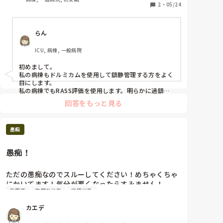
RASS-5、呼吸数5回/分になっていた場合、ドルミカ
2
・
05/24
ムを減量しますか？減量せず見守りますか？

らん
目標外で過鎮静なので減量するという意見と、そのま
ま呼吸停止しても苦痛がないから減量しないというス
ICU, 病棟, 一般病院
タッフがいました。結局当直医（主治医ではない）に
報告しドルミカム減量となりました。
初めまして。

私の病棟もドルミカムを使用して鎮静管理する方をよく
目にします。

私の病棟でもRASS評価を使用します。明らかに過鎮静
で呼吸抑制がかかっていそうですので、減量します。

回答をもっと見る
また、減量しない意見もわからなくないですが、少し減
量したとして苦痛が取れていると評価するのが難しいと
思います。過鎮静である事と苦痛がない事は私はあまり
愚痴
イコールではないと思いますので、その場合はモルヒネ
やフェンタニルなど鎮痛剤を併用する事も考えていきま
す！

愚痴！
長くなりました、一意見として受け止めて頂ければとお
もいます。
ただの愚痴なのでスルーしてください！めちゃくちゃ
にかいてます！気分が悪くなったらすみません！

勤務表
時間外労働
経管栄養
カエデ
半年程前に既卒のスタッフが転職してきました。
