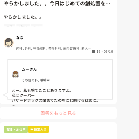
やらかしました。。今日はじめての創処置をし
ました。物品で滅菌の鑷子やハ...
やらかしました。。

外科
1年目
新人
今日はじめての創処置をしました。

物品で滅菌の鑷子やハサミを使ったのですが、

なな
ゴミと一緒に、ノリで鑷子達を捨てました。。

患者に使用した物品は使い捨て、という認識が頭の中
内科, 外科, 呼吸器科, 整形外科, 総合診療科, 新人ナ
にあって…。

19
・
06/19
ース, 脳神経外科, 慢性期, 回復期
プリセプターに

ムーさん
「普通鑷子捨てる！？明らかに使い捨てて良いような
安物じゃないよね？」

その他の科, 離職中
「そんなミスした新人、あなたが初めてだよ」

と言われました。。

えー。私も捨てたことありますよ。

私はクーパー

たしかに、よくよく考えてみれば

ハザードボックス閉めてたのをこじ開けるはめに。

手術室で使った物品も全部滅菌して使いまわすし、

これは私じゃないけど、患者さんのガラケーを洗濯もの
滅菌の種類とかも学校で習ったはずなのに

回答をもっと見る
と一緒に出しちゃったり。(これは問題か💦)
なんで頭回らなかったんだろう😭

市長さんは、

看護・お仕事
👑殿堂入り
患者さんに迷惑かけたわけじゃないから大丈夫、
