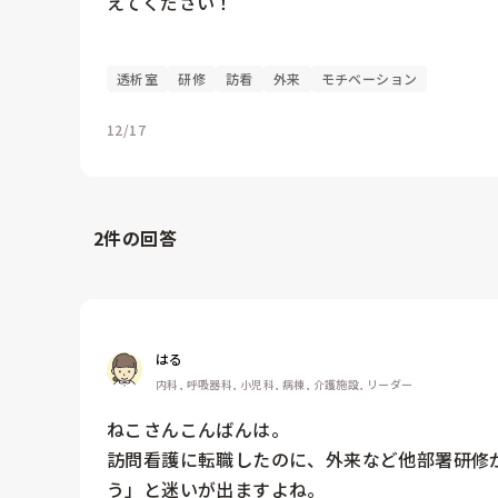
えてください！

透析室
研修
訪看
外来
モチベーション
12/17
2
件の回答
はる
内科, 呼吸器科, 小児科, 病棟, 介護施設, リーダー
ねこさんこんばんは。

訪問看護に転職したのに、外来など他部署研修
う」と迷いが出ますよね。
