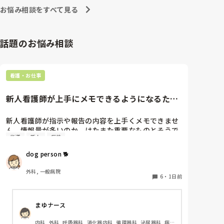
への向き合い方になると思いますよ🎵僕は昔の人間なの
朝の情報収集にも時間がかかり、結果、患者のことが
お悩み相談をすべて見る
で、昔は良かったよしか言えませんが、今と比べると個
わからないという状況になります。新人も放置される
人的な動きが多いと思います。昔は患者様、スタッフ全
のなら、PNSの意味があるのか疑問です。

員に目を配れる人が沢山いて新人の指導もしっかりして
先日も、入職して10ヶ月経つけど造影MRIの検査出し
いましたし、新人さんも答えてくれましたよ🎵今のアナ
話題のお悩み相談
をした事がなく、やり方がわからない新人さんが、先
タに出来るでしょうか⁉️物事の良し悪しの批判は簡単で
輩に「今までやったことないの！？もう10ヶ月なんだ
す。僕も出来ます。自分で何か解決策があるなら実施し
てみてはどうでしょうか⁉️そういう事と思いますよ🎵人
から、未経験なことは自分から積極的に言って！」と
の命は地球より重いと言った人がいます。ならば１人で
言われていて、そんな無茶な…と思いました。

看護・お仕事
抱えるのは到底ムリですね🎵ならば皆で抱えましょうね
新人さんが可愛そう、と感じることもある反面、ペア
🎵僕の持論ですけど、頑張って👊😆🎵
の先輩が何か処置をしているけど、ペアの新人はのん
新人看護師が上手にメモできるようになるため
びり記録していて、「(処置を)やったことあるの？無
には…
いなら見学したほうがいいんじゃないの？」と声をか
けても、「記録終わってないんで」と。。。

新人看護師が指示や報告の内容を上手くメモできませ
早く色々覚えたい！という、意欲があまり感じられ
ん。情報量が多いのか、はたまた重要なものとそうで
指導
新人
病棟
ず…これはPNS云々よりも、その新人の性格かな？と
ないものの仕分けができないのか…  肝心な事柄を逃
も思いましたが、ほとんどの新人に当てはまりまし
してしまいます。何かよい指導方法はないでしょう
dog person 🐕
た。。。時代柄でしょうか？？

か？　出来るだけゆっくり指示・報告するよう皆で努
私はどちらかといえば、PNSは好きじゃありません。

力しています。
外科, 一般病院
でもPNSでやれというからには、もっと業務量に見合
6
・
1日前
った、新人を指導しながら業務ができるゆとりが欲し
いです。

まゆナース
PNSもそうじゃないのも経験している方は、どちらの
内科, 外科, 呼吸器科, 消化器内科, 循環器科, 泌尿器科, 病
方が良いと思いますか？