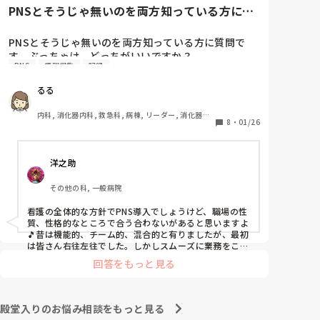
と慰めてくれましたが、、

PNSとそうじゃ無いのを両方知っている方に質
自分が情けなくて情けなくて😭

問です。ぶっちゃけ、どっち...
明日からの勤務が怖い笑

PNSとそうじゃ無いのを両方知っている方に質問で
す。ぶっちゃけ、どっちがいいですか？

こんなバカな私をせめて笑い飛ばしてください笑
PNS
情報収集
記録
私の病院は３年前からPNSを導入して、一部の病棟は
るる
その後、PNSを廃止しました。

私は、そのPNSを廃止した病棟からまだPNSをやって
内科, 消化器内科, 救急科, 病棟, リーダー, 消化器外
いる病棟に9月に異動してきました。

8
・
01/26
科, 一般病院
ぶっちゃけ、新人のレベルにかなりの差が出ているな
ぁと感じざるを得ませんでした。

洋之助
色々な病棟に入院したことのある患者さんも、「(私が
異動する前の病棟の方が)新人が患者から見てもよく動
その他の科, 一般病院
けてたよ」と言っていました。

現病棟はPNSだけれども、結局は忙しくて、新人の面
看護の全体的な方針でPNS導入でしょうけど、職場の性
倒を見てられず、清潔ケアや単純に点滴を繋げてくる
質、性格的なところで合う合わないがあると思いますよ
など、簡単な仕事しか新人にさせていませんでした。
🎵昔は機能的、チーム的、混合的と有りましたが、最初
PNSを廃止した病棟では、イベントは必ずと言ってい
は皆さん右往左往でした。しかしスムーズに業務をこな
してましたよ。勿論、指導する事も😉🆗✨でしたよ🎵ど
いほど新人に担当させて、指導者やリーダーが責任持
回答をもっと見る
うしてもPNSの導入なら皆さんと意見交換を行うべきと
って指導することで、新人ができることがどんどん増
思いますよ🎵それに人手が足りないのは昔から口癖のよ
えていったと思っています。

うに言われていますよ🎵人手が足りない分は足りるよう
現在の病棟はスタッフの人数が少ないので、1ペアで
に業務をこなしている人もいます。意欲的でない新人も
殿堂入りのお悩み相談をもっと見る
患者14人とか受け持つことも当たり前な感じです。

昔からいますのでね🎵とどのつまり看護師が自分の仕事