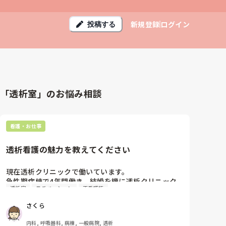
新規登録
ログイン
投稿する
「透析室」のお悩み相談
看護・お仕事
透析看護の魅力を教えてください
現在透析クリニックで働いています。

急性期病棟で4年間働き、結婚を機に透析クリニック
透析室
モチベーション
正看護師
に転職、2年が経ちました。

さくら
透析に興味があり、また家からも通いやすいという理
由で透析の分野に転職しましたが、私には合わず、最
内科, 呼吸器科, 病棟, 一般病院, 透析