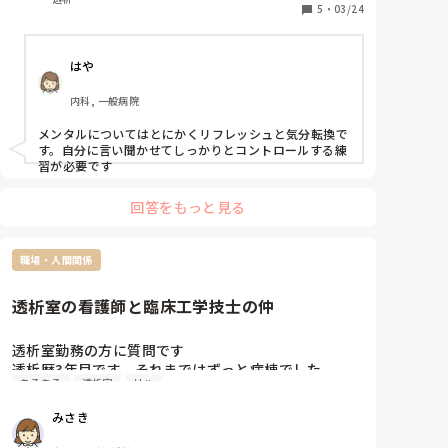
アセスメントも弱く、何をどうしたらいいのかわかり
5
・
03/24
ません。穿刺も上手くいかないことが増えました。
はや
内科, 一般病院
メンタルについてはとにかくリフレッシュと気分転換で
す。自分に言い聞かせてしっかりとコントロールする練
習が必要です
回答をもっと見る
職場・人間関係
透析室の看護師と臨床工学技士の仲
透析室勤務の方に質問です

透析歴3年目です。それまではずっと病棟でした。

あるある
透析室
リハ
病棟ではリハさんと協力しながら、まさにチームで働
いているって感じることばかりでしたが、、、

みさき
臨床工学技士さん、うちのクリニックは8人くらいい
ます。ナースは6人。看護師と臨床工学技士でバチバ