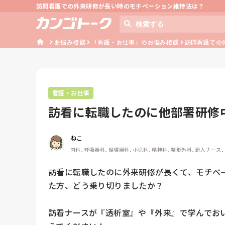
訪問看護での外来研修が長い時のモチベーション維持法は？
お悩み相談
「看護・お仕事」のお悩み相談
訪問看護での
看護・お仕事
訪看に転職したのに他部署研修
す…
ねこ
内科, 呼吸器科, 循環器科, 小児科, 精神科, 整形外科, 新人ナース,
訪看に転職したのに外来研修が長くて、モチベ
た方、どう乗り切りましたか？

訪看ナースが『透析室』や『外来』で学んでお