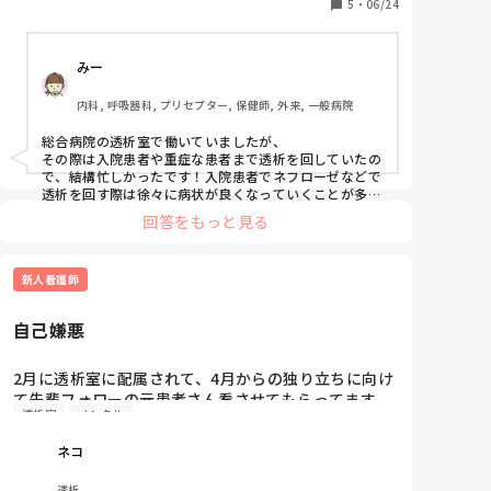
近辞めたいという気持ちが強くなっています。

5
・
06/24
理由としては

・ルーチン業務

みー
・患者さんの変化があまりない

・オープンフロアの環境

内科, 呼吸器科, プリセプター, 保健師, 外来, 一般病院
・穿刺がストレス

・患者との距離が近すぎる

総合病院の透析室で働いていましたが、

などがあります。以前急性期で働いていたこともあ
その際は入院患者や重症な患者まで透析を回していたの
り、忙しく働くのが好きなのと、患者さんの病状が良
で、結構忙しかったです！入院患者でネフローゼなどで
くなっていくことにやりがいを感じていたため、透析
透析を回す際は徐々に病状が良くなっていくことが多い
ですが、透析に通っている患者は状態が良くなることは
看護に物足りなさを感じています。

回答をもっと見る
ないですよね...

最低3年間は透析を続けたいと思っていますが、最近
透析看護を続けるのであれば、

モチベーションが全く上がらず、こんな気持ちで仕事
クリニックではなく総合病院の透析室などはオススメで
をするのが申し訳なく感じてしまいます。

新人看護師
す！

やりがいとしては、患者へ長期的に栄養指導をした際
透析室の看護師は長く続けている人が多いと聞きます
自己嫌悪
に、食事内容など少しずつ変えてくれるようになったと
が、透析室で働いたことのある方、透析の魅力を教え
ころは指導してよかったと思いました！
てください。
2月に透析室に配属されて、4月からの独り立ちに向け
て先輩フォローの元患者さん看させてもらってます。
透析室
メンタル
同じミスを繰り返したり、同じことを指摘されたりで
自己嫌悪に陥ってます。

ネコ
メンタルの立て直し、どうしたらいいでしょうか…？

4月から1人でやっていけるのか不安しかありません。
透析