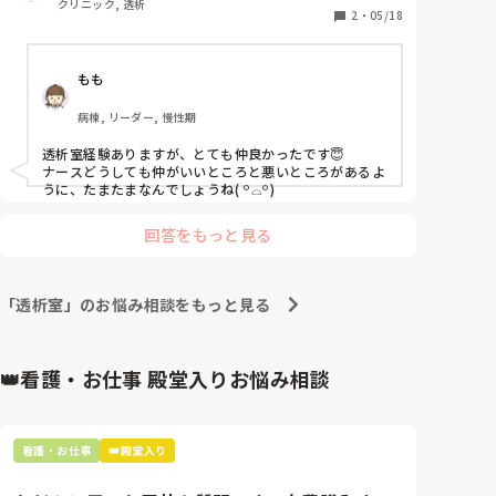
クリニック, 透析
チで😭フロア内で2つの派閥があるような雰囲気。

2
・
05/18
透析室あるあるなんでしょうか？

今のクリニックしか経験ないので、よくわかりませ
もも
ん。みなさまのところはどうですか？
病棟, リーダー, 慢性期
透析室経験ありますが、とても仲良かったです😇

ナースどうしても仲がいいところと悪いところがあるよ
うに、たまたまなんでしょうね( ꒪⌓꒪)
回答をもっと見る
「透析室」のお悩み相談をもっと見る
👑看護・お仕事 殿堂入りお悩み相談
看護・お仕事
👑殿堂入り