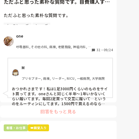
ただふと思った素朴な質問です。自費購入する
ナースシューズ(職場で使用し...
ただふと思った素朴な質問です。

ナースシューズ
シューズ
自費購入するナースシューズ(職場で使用してる靴)っ
ていくらくらいのものをどのくらいの期間使用してい
one
ますか？

呼吸器科, その他の科, 病棟, 老健施設, 神経内科, 一
わたしの職場の指定は「白のスニーカー」。

32
・
09/24
般病院
すぐに汚くなるので1,500円は絶対に超えたくない思
いがあり笑、商店街の靴屋さんやネットで安く見つけ
M
た時に買って半年〜1年未満で交換しています。

プリセプター, 病棟, リーダー, NICU, 一般病院, 大学病院
職場の人が「ナースシューズに3000円以上は出せな
い」って言ってて、わたしの倍額は出せるのか！とび
おつかれさまです！私は1足3000円くらいのものをサイ
っくりしたので、世の皆さんはどうなのかなと…🤔
ト買ってます。oneさんと同じく半年〜1年いかないく
らい履いてます。毎回2足買って交互に履いて…という
のをルーティンにしてます。1500円で買えるのなら私
も絶対そっちにしてると思うので良い買い物されてて羨
回答をもっと見る
ましいです！(笑)
看護・お仕事
👑殿堂入り