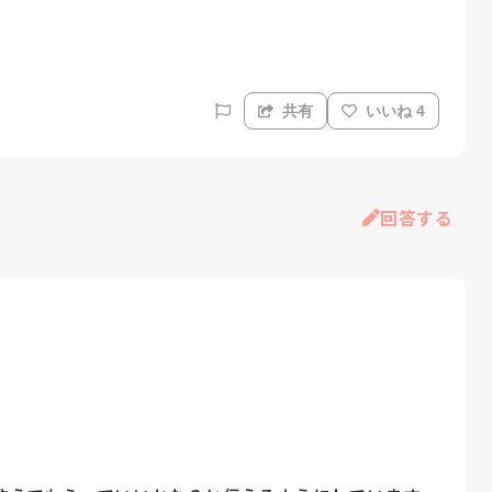
共有
いいね 4
回答する