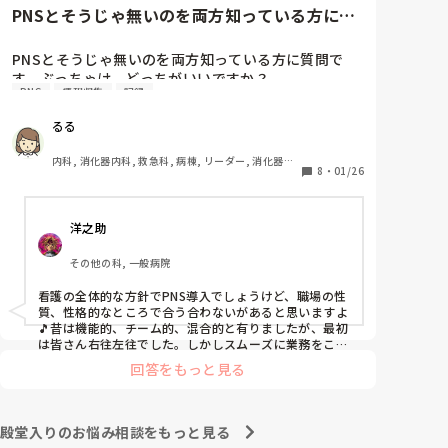
と慰めてくれましたが、、

PNSとそうじゃ無いのを両方知っている方に質
自分が情けなくて情けなくて😭

問です。ぶっちゃけ、どっち...
明日からの勤務が怖い笑

PNSとそうじゃ無いのを両方知っている方に質問で
す。ぶっちゃけ、どっちがいいですか？

こんなバカな私をせめて笑い飛ばしてください笑
PNS
情報収集
記録
私の病院は３年前からPNSを導入して、一部の病棟は
るる
その後、PNSを廃止しました。

私は、そのPNSを廃止した病棟からまだPNSをやって
内科, 消化器内科, 救急科, 病棟, リーダー, 消化器外
いる病棟に9月に異動してきました。

8
・
01/26
科, 一般病院
ぶっちゃけ、新人のレベルにかなりの差が出ているな
ぁと感じざるを得ませんでした。

洋之助
色々な病棟に入院したことのある患者さんも、「(私が
異動する前の病棟の方が)新人が患者から見てもよく動
その他の科, 一般病院
けてたよ」と言っていました。

現病棟はPNSだけれども、結局は忙しくて、新人の面
看護の全体的な方針でPNS導入でしょうけど、職場の性
倒を見てられず、清潔ケアや単純に点滴を繋げてくる
質、性格的なところで合う合わないがあると思いますよ
など、簡単な仕事しか新人にさせていませんでした。
🎵昔は機能的、チーム的、混合的と有りましたが、最初
PNSを廃止した病棟では、イベントは必ずと言ってい
は皆さん右往左往でした。しかしスムーズに業務をこな
してましたよ。勿論、指導する事も😉🆗✨でしたよ🎵ど
いほど新人に担当させて、指導者やリーダーが責任持
回答をもっと見る
うしてもPNSの導入なら皆さんと意見交換を行うべきと
って指導することで、新人ができることがどんどん増
思いますよ🎵それに人手が足りないのは昔から口癖のよ
えていったと思っています。

うに言われていますよ🎵人手が足りない分は足りるよう
現在の病棟はスタッフの人数が少ないので、1ペアで
に業務をこなしている人もいます。意欲的でない新人も
殿堂入りのお悩み相談をもっと見る
患者14人とか受け持つことも当たり前な感じです。

昔からいますのでね🎵とどのつまり看護師が自分の仕事