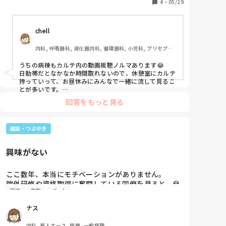
す。

4
・
05/29
みなさんの職場でも、このような動画研修や時間外の
課題はありますでしょうか。

chell
業務時間内に少しでも組み込むための職場での取り組
みなどがあれば、ぜひ教えていただきたいです。
内科, 呼吸器科, 消化器内科, 循環器科, 小児科, プリセプタ
ー, 神経内科, 消化器外科, 一般病院
うちの病棟もカルテ内の動画視聴ノルマあります😂

日勤帯だとなかなか時間取れないので、休憩室にカルテ
持っていって、お昼休みにみんなで一緒に流して見るこ
とが多いです。

個人で家でやるより、「今のうちに見ちゃおう！」って
回答をもっと見る
感じで声掛け合えるので少し負担感は減る気がします。

ただ、本来は業務に必要な研修なら勤務時間内にできる
雑談・つぶやき
のが理想ですよね…。

パートだと特に時間外対応になりやすいので大変だと思
います💦
興味がない
ここ数年、本当にモチベーションがありません。

院外研修や資格取得に奮闘している同僚を見ると、自
研修
異動
パート
分はこのままで良いのかと自分に何故か罪悪感のよう
なものを感じます。

ナス
出産以降、今は子育ての時期とパートになりました
が、もう常勤や研修の日々には戻りたくなく、何より
内科, 新人ナース, 病棟, 一般病院