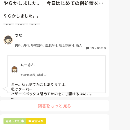
やらかしました。。今日はじめての創処置をし
ました。物品で滅菌の鑷子やハ...
やらかしました。。

外科
1年目
新人
今日はじめての創処置をしました。

物品で滅菌の鑷子やハサミを使ったのですが、

なな
ゴミと一緒に、ノリで鑷子達を捨てました。。

患者に使用した物品は使い捨て、という認識が頭の中
内科, 外科, 呼吸器科, 整形外科, 総合診療科, 新人ナ
にあって…。

19
・
06/19
ース, 脳神経外科, 慢性期, 回復期
プリセプターに

ムーさん
「普通鑷子捨てる！？明らかに使い捨てて良いような
安物じゃないよね？」

その他の科, 離職中
「そんなミスした新人、あなたが初めてだよ」

と言われました。。

えー。私も捨てたことありますよ。

私はクーパー

たしかに、よくよく考えてみれば

ハザードボックス閉めてたのをこじ開けるはめに。

手術室で使った物品も全部滅菌して使いまわすし、

これは私じゃないけど、患者さんのガラケーを洗濯もの
滅菌の種類とかも学校で習ったはずなのに

回答をもっと見る
と一緒に出しちゃったり。(これは問題か💦)
なんで頭回らなかったんだろう😭

市長さんは、

看護・お仕事
👑殿堂入り
患者さんに迷惑かけたわけじゃないから大丈夫、
