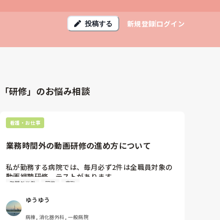
新規登録
ログイン
投稿する
「研修」のお悩み相談
看護・お仕事
業務時間外の動画研修の進め方について
私が勤務する病院では、毎月必ず2件は全職員対象の
動画視聴研修、テストがあります。

時間外労働
研修
夜勤
夜勤中に視聴することは可能ですが、私はパート勤務
なので夜勤はしておらず、日勤帯では動画視聴時間の
ゆうゆう
確保は困難です。

なので私は家事や育児の合間に自宅で視聴していま
病棟, 消化器外科, 一般病院