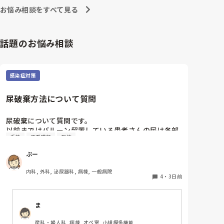
への向き合い方になると思いますよ🎵僕は昔の人間なの
朝の情報収集にも時間がかかり、結果、患者のことが
お悩み相談をすべて見る
で、昔は良かったよしか言えませんが、今と比べると個
わからないという状況になります。新人も放置される
人的な動きが多いと思います。昔は患者様、スタッフ全
のなら、PNSの意味があるのか疑問です。

員に目を配れる人が沢山いて新人の指導もしっかりして
先日も、入職して10ヶ月経つけど造影MRIの検査出し
いましたし、新人さんも答えてくれましたよ🎵今のアナ
話題のお悩み相談
をした事がなく、やり方がわからない新人さんが、先
タに出来るでしょうか⁉️物事の良し悪しの批判は簡単で
輩に「今までやったことないの！？もう10ヶ月なんだ
す。僕も出来ます。自分で何か解決策があるなら実施し
てみてはどうでしょうか⁉️そういう事と思いますよ🎵人
から、未経験なことは自分から積極的に言って！」と
の命は地球より重いと言った人がいます。ならば１人で
言われていて、そんな無茶な…と思いました。

感染症対策
抱えるのは到底ムリですね🎵ならば皆で抱えましょうね
新人さんが可愛そう、と感じることもある反面、ペア
🎵僕の持論ですけど、頑張って👊😆🎵
の先輩が何か処置をしているけど、ペアの新人はのん
尿破棄方法について質問
びり記録していて、「(処置を)やったことあるの？無
いなら見学したほうがいいんじゃないの？」と声をか
けても、「記録終わってないんで」と。。。

尿破棄について質問です。

早く色々覚えたい！という、意欲があまり感じられ
以前まではバルーン留置している患者さんの尿は各部
手技
正看護師
病棟
ず…これはPNS云々よりも、その新人の性格かな？と
屋のトイレに破棄する形でしたが、感染予防上汚物処
も思いましたが、ほとんどの新人に当てはまりまし
理室でのみ破棄に代わり1人ウロバッグ空っぽにした
ぷー
た。。。時代柄でしょうか？？

らその尿はすぐに汚物処理室に持っていくという非効
私はどちらかといえば、PNSは好きじゃありません。

率な方法になってます。尿破棄人数は10人近くになる
内科, 外科, 泌尿器科, 病棟, 一般病院
でもPNSでやれというからには、もっと業務量に見合
ので病室と汚物処理室を10往復する形に。結果尿破棄
4
・
3日前
った、新人を指導しながら業務ができるゆとりが欲し
に時間がかかってます。

いです。

以前の病院では尿破棄用ワゴン下段に蓄尿袋を患者さ
ま
ん分セットしワゴン下段に乗せて破棄していき最後ま
PNSもそうじゃないのも経験している方は、どちらの
とめて汚物処理室で破棄してたのでその方法はダメな
産科・婦人科, 病棟, オペ室, 小規模多機能
方が良いと思いますか？