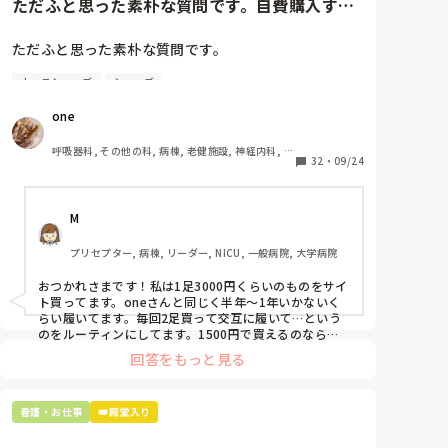
ただふと思った素朴な質問です。自費購入する
ナースシューズ(職場で使用し...
ただふと思った素朴な質問です。

ナースシューズ
シューズ
自費購入するナースシューズ(職場で使用してる靴)っ
ていくらくらいのものをどのくらいの期間使用してい
one
ますか？

呼吸器科, その他の科, 病棟, 老健施設, 神経内科, 一
わたしの職場の指定は「白のスニーカー」。

32
・
09/24
般病院
すぐに汚くなるので1,500円は絶対に超えたくない思
いがあり笑、商店街の靴屋さんやネットで安く見つけ
M
た時に買って半年〜1年未満で交換しています。

プリセプター, 病棟, リーダー, NICU, 一般病院, 大学病院
職場の人が「ナースシューズに3000円以上は出せな
い」って言ってて、わたしの倍額は出せるのか！とび
おつかれさまです！私は1足3000円くらいのものをサイ
っくりしたので、世の皆さんはどうなのかなと…🤔
ト買ってます。oneさんと同じく半年〜1年いかないく
らい履いてます。毎回2足買って交互に履いて…という
のをルーティンにしてます。1500円で買えるのなら私
も絶対そっちにしてると思うので良い買い物されてて羨
回答をもっと見る
ましいです！(笑)
看護・お仕事
👑殿堂入り