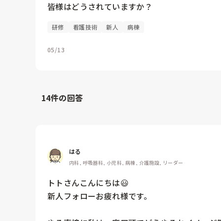
皆様はどうされていますか？
研修
看護技術
新人
病棟
05/13
14
件の回答
はる
内科, 呼吸器科, 小児科, 病棟, 介護施設, リーダー
トトさんこんにちは😃

新人フォローお疲れ様です。
