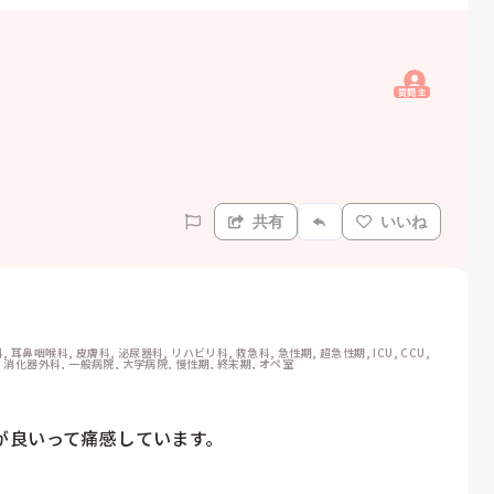
質問主
共有
いいね
耳鼻咽喉科, 皮膚科, 泌尿器科, リハビリ科, 救急科, 急性期, 超急性期, ICU, CCU, 
, 消化器外科, 一般病院, 大学病院, 慢性期, 終末期, オペ室
良いって痛感しています。
