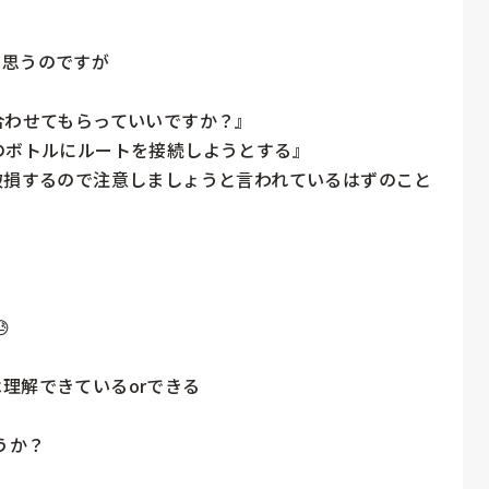
思うのですが

合わせてもらっていいですか？』

のボトルにルートを接続しようとする』

破損するので注意しましょうと言われているはずのこと


解できているorできる

か？
