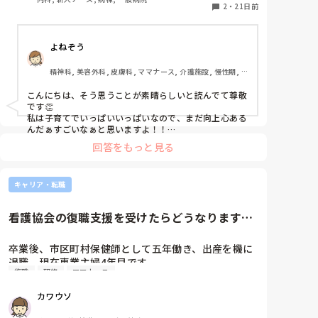
興味のある分野がありません。

2
・
21日前
若い頃は、興味がある研修へは休みやお金を使ってで
も行っていました。

よねぞう
興味がないって怖いです。

仕事じたいは、自分で言うのもなんですがキッチリし
精神科, 美容外科, 皮膚科, ママナース, 介護施設, 慢性期, 回
ている方だと思います。

復期, 終末期, 小規模多機能
でも楽しくないんです。この仕事が、、

こんにちは、そう思うことが素晴らしいと読んでて尊敬
やりたいことでもあれば異動希望も出すのですが、今
です👏

はそんな労力を割くほど魅力を感じる部署も分野もあ
私は子育てでいっぱいいっぱいなので、まだ向上心ある
りせん。

んだぁすごいなぁと思いますよ！！

若い頃は今より体力もあったし、何より子育てっていう
こんな気持ちになったことのある方、おられますか？

回答をもっと見る
人生の中心になるコレがなかったんです。やる気も元気
これからまだ老後まで長いのにどうしようと思ってい
もあったのは当たり前です。

ます。
モチベーションも体力も人によって違います！

キャリア・転職
あなたはきっと子育てをすごく頑張ってるからだと思い
ますよ👏✨

私はもっとやる気ないので自信持ってください🔥
看護協会の復職支援を受けたらどうなります
か？
卒業後、市区町村保健師として五年働き、出産を機に
退職、現在専業主婦4年目です。

復職
研修
ママナース
専門職として働きたい気持ちがあり、また子どもにあ
てるため収入も得たいのですが、なかなか働き方が難
カワウソ
しいです。
