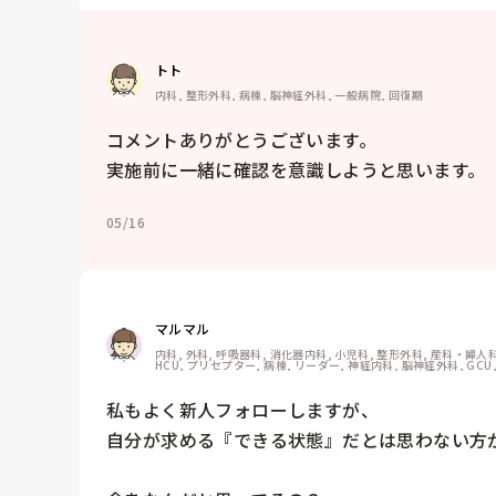
トト
内科, 整形外科, 病棟, 脳神経外科, 一般病院, 回復期
コメントありがとうございます。

実施前に一緒に確認を意識しようと思います。
05/16
マルマル
内科, 外科, 呼吸器科, 消化器内科, 小児科, 整形外科, 産科・婦人科, 
HCU, プリセプター, 病棟, リーダー, 神経内科, 脳神経外科, GCU
私もよく新人フォローしますが、

自分が求める『できる状態』だとは思わない方が