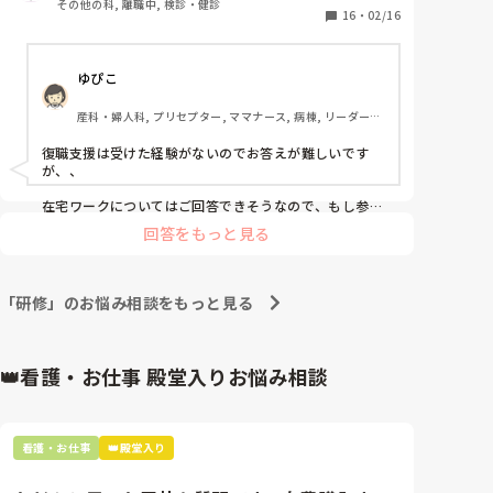
その他の科, 離職中, 検診・健診
現状、子ども寝かしつけのあとや、今度子どもが幼稚
16
・
02/16
園に行ったあと(日中数時間・下の子家庭保育しなが
ら)にしか仕事はできません。

ゆぴこ
人生の中で短い期間の子どもと過ごす時間も確保しな
がらと思うと(幸いそのわがままを通せる状況で)、保
産科・婦人科, プリセプター, ママナース, 病棟, リーダー, 
健師で今働くことが難しく、柔軟な働き方がありそう
一般病院, 助産師
な看護師を検討していますが、何せ実務経験が皆無に
復職支援は受けた経験がないのでお答えが難しいです
等しいのでどういったところでなら働けるのか…と思
が、、

います。

在宅ワークについてはご回答できそうなので、もし参考
になれば嬉しいです💖

前置きが長くなりましたが、看護協会で復職支援を受
回答をもっと見る
けたら、看護師未経験でもパートなどに応募できるも
私は育休中に働き方を選べる自分になりたいと思い、

のか？少しは自信が持てるのか？実際受けてからどう
在宅ワークを始めました。

就業につながったのか？など、皆さまの経験を教えて
現在は動画の編集や医療記事のチェック、投稿代行など
「研修」のお悩み相談をもっと見る
いただければ幸いです。

をしています。

よろしくお願いいたします。

月にどのぐらい欲しいかによってはつけるスキルや仕事
内容が変わってくると思いますが

👑看護・お仕事 殿堂入りお悩み相談
補足)

私は収入の柱や医療職以外のスキルが身についたことで
・働く時は、下の子は両親も遠方のため、一時保育な
かなり心の余裕が生まれました🌟
どの利用になるのか？と思っています。

・現状は在宅ワークで看護師保健師以外の道も模索し
看護・お仕事
👑殿堂入り
ているので(ライティングや内職など)、もし似たよう
な状況の方いらっしゃったら、経験を教えていただけ