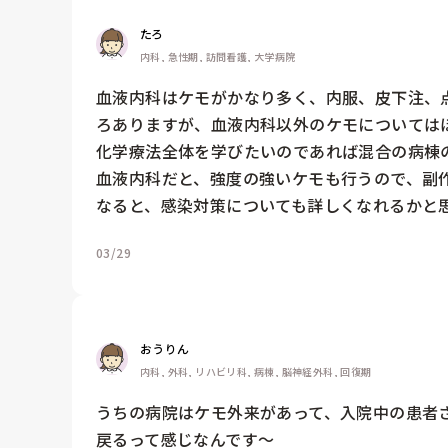
たろ
内科, 急性期, 訪問看護, 大学病院
血液内科はケモがかなり多く、内服、皮下注、
ろありますが、血液内科以外のケモについてはほ
化学療法全体を学びたいのであれば混合の病棟の
血液内科だと、強度の強いケモも行うので、副
なると、感染対策についても詳しくなれるかと
03/29
おうりん
内科, 外科, リハビリ科, 病棟, 脳神経外科, 回復期
うちの病院はケモ外来があって、入院中の患者
戻るって感じなんです〜
