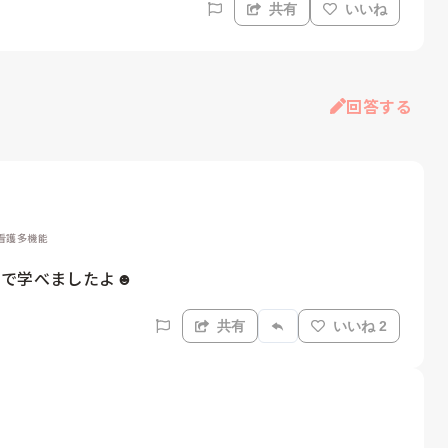
共有
いいね
回答する
, 看護多機能
で学べましたよ☻ 
共有
いいね 2