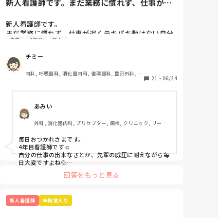
新人看護師です。まだ業務に慣れず、仕事が遅
くテキパキ動けない自分が嫌に...
新人看護師です。

まだ業務に慣れず、仕事が遅くテキパキ動けない自分
先輩
1年目
新人
が嫌になります。

また、その日の指導者がサバサバしていて怖いと、頭
チミー
が真っ白になりオドオドしてしまいます。先輩方はこ
んな時どのように乗り越えてきたのか教えていただき
内科, 呼吸器科, 消化器内科, 循環器科, 整形外科, 泌
たいです。
21
・
06/24
尿器科, 新人ナース, 病棟, 神経内科, 一般病院
あみい
外科, 消化器内科, プリセプター, 病棟, クリニック, リーダ
ー, 消化器外科, 回復期, 終末期
毎日おつかれさまです。

4年目看護師です☺️

自分の仕事の出来なさとか、先輩の威圧に耐えながら毎
日大変ですよね💦

私も新人を経験して、また、今の新人さんをみていると
回答をもっと見る
この時期にテキパキ動くのはやっぱり難しいのではない
かなーと思います。日々の業務についていくので今は手
いっぱいだと思います。

新人看護師
👑殿堂入り
私もたくさんいろんなことを言われてきました😂

私も言われた時に「すみません💦」と言いながらも心の
中では「しょうがないでしょ！」と生意気なこと思って