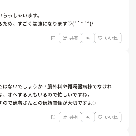
らっしゃいます。

、すごく勉強になります♡(°´ ˘ `°)/
共有
いいね
ではないでしょうか？脳外科や循環器病棟でなけれ
、オペする人もいるので忙しいですね。

すので患者さんとの信頼関係が大切ですよ✨
共有
いいね