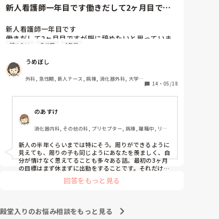
新人看護師一年目です働きだして2ヶ月目です
が既に辞めたいと思っています...
新人看護師一年目です

働きだして2ヶ月目ですが既に辞めたいと思っていま
辞めたい
急性期
1年目
す。毎日自分の仕事の出来なさが不甲斐なくて泣きそ
うになりながら働いてます。先輩看護師の方もこのく
うめぼし
らいも分からないのあき、できないのと呆れられてい
ます。私の勉強不足もそうですが、毎日疲れて帰って
外科, 急性期, 新人ナース, 病棟, 消化器外科, 大学病
全然勉強できていません。それにも焦っています。他
14
・
05/18
院
の同期ができることがわたしにはできない、、

そもそもメンタルが弱すぎて何気ない先輩の一言をき
のあすけ
にしてしまったり人目を気にしすぎてうまく動けませ
ん。こんな性格にも疲れてしまいます

消化器内科, その他の科, プリセプター, 病棟, 離職中, リー
こんな感じではどこに行っても使いものにならないと
ダー, 消化器外科, 大学病院
思いますが今が辛いです。

新人の半年くらいまでは特にそう。周りができるように
こんなに早く辞められた方いますか？その後どうでし
見えても、周りの子も同じようにあなたを羨ましく、自
たか。

分が情けなく思えてることも多々ある話。最初の3ヶ月
この先の選択や決断が不安ですがいろいろアドバイス
の目標はまず休まずに出勤をすることです。それだけで
十分。できないことばかりで、迷惑かけて当然なんで
頂けると嬉しいです。

回答をもっと見る
す。最初から迷惑かけないで働ける人なんていません
長くなりましたがよろしくお願いします。
よ。

ここで辞めてしまったら、きっと何処へ行っても、つま
づいたら辞める、辛くなったら辞める、そんな看護師人
殿堂入りのお悩み相談をもっと見る
生になってしまいます。ここで踏ん張れたら、それは一