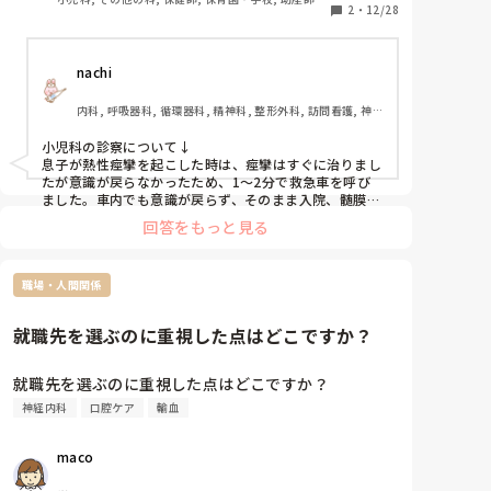
2
・
12/28
すぐ救急車を呼んだ、今後も起きたらすぐ救急車を呼
んでくれと依頼してくる保護者もいれば、

nachi
初発なのに10分以内でおさまったからと受診すらして
いない保護者もいます。

内科, 呼吸器科, 循環器科, 精神科, 整形外科, 訪問看護, 神経
内科
2回目以降に10分以内の痙攣であれば、保護者を呼ん
小児科の診察について↓

で保護者に受診してもらうし、初発の方は受診して欲
息子が熱性痙攣を起こした時は、痙攣はすぐに治りまし
しいと思うのですが、どう案内すればスムーズに納得
たが意識が戻らなかったため、1〜2分で救急車を呼び
してもらえるのか考えておりまして、わかる方教えて
ました。車内でも意識が戻らず、そのまま入院、髄膜炎
の可能性もあり髄液検査、血液培養検査をしました。ミ
ください。
回答をもっと見る
ダゾラムを使用したので意識レベルの判定もできないた
めそのまま入院となりました。翌日髄膜炎や敗血症は否
定され、3日目に退院となりました。

職場・人間関係
救急車を呼ぶタイミング↓

日本小児神経学会のガイドラインでは、初発の場合は受
就職先を選ぶのに重視した点はどこですか？
診をすすめています。受診しなかった保護者の方は、受
診しないことでどのようなリスクがあるか、知らないの
だと思います。看護師個人の判断ではなく、しっかりと
就職先を選ぶのに重視した点はどこですか？
したガイドラインがあることを伝えると説得力がますの
神経内科
口腔ケア
輸血
ではと思います。

2回目以降の受診については、かかりつけ医に何と言わ
れているか確認して、ガイドラインでは5分以内なら自
maco
宅でみることもあるということや、迷ったら救急外来に
電話して相談してみるのがいいかと思います。
