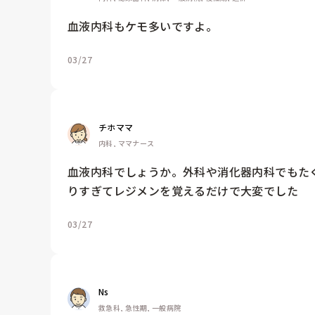
血液内科もケモ多いですよ。
03/27
チホママ
内科, ママナース
血液内科でしょうか。外科や消化器内科でもた
りすぎてレジメンを覚えるだけで大変でした
03/27
Ns
救急科, 急性期, 一般病院