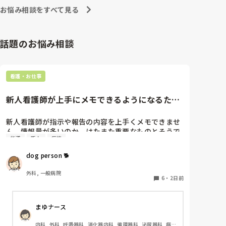
生あなたの財産になるし強み、自信に変わってくれま
お悩み相談をすべて見る
す。諦めないで欲しいと思います。
話題のお悩み相談
看護・お仕事
新人看護師が上手にメモできるようになるため
には…
新人看護師が指示や報告の内容を上手くメモできませ
ん。情報量が多いのか、はたまた重要なものとそうで
指導
新人
病棟
ないものの仕分けができないのか…  肝心な事柄を逃
してしまいます。何かよい指導方法はないでしょう
dog person 🐕
か？　出来るだけゆっくり指示・報告するよう皆で努
力しています。
外科, 一般病院
6
・
2日前
まゆナース
内科, 外科, 呼吸器科, 消化器内科, 循環器科, 泌尿器科, 病