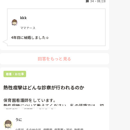
34
・
08/28
kkk
ママナース
4年目に結婚しました☺️
回答をもっと見る
看護・お仕事
熱性痙攣はどんな診察が行われるのか
保育園看護師をしています。

熱性痙攣について教えてください。私の認識では、初
神経内科
保育園
クリニック
発の場合はまだ原因が熱か髄膜炎・脳炎等かの判別が
できないのですぐに受診するという認識です。

うに
痙攣で小児科を受診をしたときはどのような診察が行
われるのですか？

小児科, その他の科, 保健師, 保育園・学校, 助産師