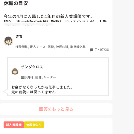
休職の目安
いました笑

成長するための通過点！と思って勉強や振り返りを頑張
って、進んでいくのみだとわたしは思います。

今年の4月に入職した1年目の新人看護師です。

つらくて先輩に相談した時は、「できないのは当たり
現在、市立病院の病棟に勤務しているのですが、人手
前。毎日出勤するだけでそれでは100点だよ」と言われ
辞めたい
1年目
メンタル
不足による業務多忙や残業、ひとり立ちに向けて先輩
たことがあり、その言葉に救われて辞めずに続けること
看護師からの指導が厳しくなったことが理由でストレ
ができました☺️

さち
いろいろ言う人はたくさんいますが、「いろんな人がい
スが溜まり、頭痛や胃痛、吐き気等の不調が出て心療
るなー」ぐらいに思ってください☺️笑

内科に受診しました。心療内科の先生からは軽度のう
呼吸器科, 新人ナース, 病棟, 神経内科, 脳神経外科
つ症状が出ているから抗うつ薬の内服を始めましょう
7
・
07/28
無理しすぎず、頑張ってくださいね。
と言われ、内服し始めました。

最近、仕事に行きたくなさすぎて前日の夜から身体が
ザンダクロス
動かなくなります。仕事に行っても集中できずミスし
そうで怖いとも感じています。休職したいと思いつつ
整形外科, 病棟, リーダー
も甘えているような気がして迷っています。

お金がなくなったから仕事しました。

休職したことがある人、あるいは休職している人は何
元の病院には戻ってません
を目安に休職されましたか？
回答をもっと見る
新人看護師
👑殿堂入り