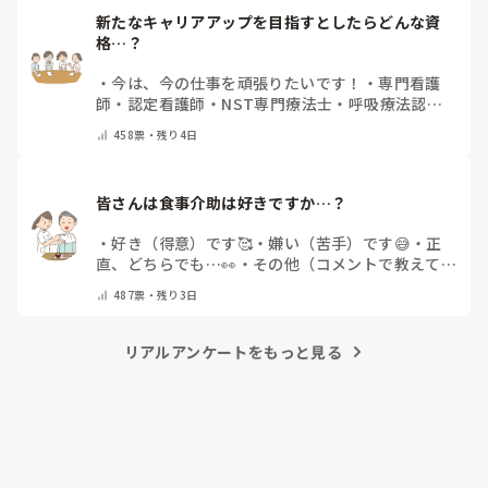
新たなキャリアアップを目指すとしたらどんな資
格…？
・
今は、今の仕事を頑張りたいです！
・
専門看護
師
・
認定看護師
・
NST専門療法士
・
呼吸療法認定
士
・
糖尿病療養指導士
・
認知症ケア専門士
・
消化器
458
票・
残り4日
内視鏡技師
・
その他(コメントで教えて下さい)
皆さんは食事介助は好きですか…？
・
好き（得意）です🥰
・
嫌い（苦手）です😅
・
正
直、どちらでも…👀
・
その他（コメントで教えてく
ださい）
487
票・
残り3日
リアルアンケートをもっと見る