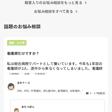
殿堂入りのお悩み相談をもっと見る
るし強み、自信に変わってくれます。諦めないで欲しいと思い
ます。
お悩み相談をすべて見る
話題のお悩み相談
看護・お仕事
看護師だけですか？
私は総合病院でパートとして働いています。今年も1年目の
看護師が2人、途中から来なくなってしまいました。看護師
として働いていると、指導の場面で「そこまで強く言わなく
人間関係
転職
正看護師
てもいいのでは」と感じることがあります。

まゆナース
患者さんの安全を守るために、厳しく伝えなければならない
内科, 外科, 呼吸器科, 消化器内科, 循環器科, 泌尿器科, 病
場面があることは理解しています。ただ、内容よりも言い方
3
・
17時間前
棟, 消化器外科, 一般病院
で傷ついてしまうこともあるのではないかと思います。

こうした厳しい指導や人間関係は、看護師という職業ならで
あちゃぽん
はなのでしょうか。それとも、他の職種でも同じようなこと