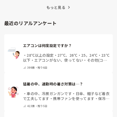
訣を紹介します。
もっと見る
最近のリアルアンケート
エアコンは何度設定ですか？
・
28℃以上の設定
・
27℃、26℃
・
25，24℃
・
23℃
以下
・
エアコンがない、使ってない
・
その他(コメ
ントで教えてください)
399
票・
残り6日
猛暑の中、通勤時の暑さ対策は…？
・
車の中、冷房ガンガンです
・
日傘、帽子など着衣
で工夫してます
・
携帯ファンを使ってます
・
保冷剤
を持ち運んでいます
・
特に暑さ対策はしていませ
423
票・
残り5日
ん
・
その他（コメントで教えて下さい）