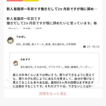
新人看護師一年目です働きだして2ヶ月目ですが既に辞めた
いと思っています...
新人看護師一年目です

働きだして2ヶ月目ですが既に辞めたいと思っています。毎
日自分の仕事の出来なさが不甲斐なくて泣きそうになりなが
辞めたい
急性期
1年目
ら働いてます。先輩看護師の方もこのくらいも分からないの
あき、できないのと呆れられています。私の勉強不足もそう
うめぼし
ですが、毎日疲れて帰って全然勉強できていません。それに
外科, 急性期, 新人ナース, 病棟, 消化器外科, 大学病院
も焦っています。他の同期ができることがわたしにはできな
14
・
05/18
い、、

そもそもメンタルが弱すぎて何気ない先輩の一言をきにして
しまったり人目を気にしすぎてうまく動けません。こんな性
のあすけ
格にも疲れてしまいます

消化器内科, その他の科, プリセプター, 病棟, 離職中, リーダー, 消
こんな感じではどこに行っても使いものにならないと思いま
化器外科, 大学病院
すが今が辛いです。

新人の半年くらいまでは特にそう。周りができるように見えて
こんなに早く辞められた方いますか？その後どうでしたか。

も、周りの子も同じようにあなたを羨ましく、自分が情けなく
この先の選択や決断が不安ですがいろいろアドバイス頂ける
思えてることも多々ある話。最初の3ヶ月の目標はまず休まず
と嬉しいです。

に出勤をすることです。それだけで十分。できないことばかり
で、迷惑かけて当然なんです。最初から迷惑かけないで働ける
長くなりましたがよろしくお願いします。
回答をもっと見る
人なんていませんよ。

ここで辞めてしまったら、きっと何処へ行っても、つまづいた
ら辞める、辛くなったら辞める、そんな看護師人生になってし
まいます。ここで踏ん張れたら、それは一生あなたの財産にな