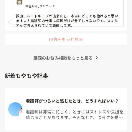
振り返るのであれば、一人で「自分の判断が遅かった」と考え
るより、その時の血圧や症状、波形、採血などを先生やスタッ
美容外科, クリニック
フと一緒に確認してみると、何が起きていたのか少し整理でき
るかもしれません。

採血、ルートキープが出来たら、本当にどこでも働けると思い
ますよ！看護師の仕事は病棟だけが全てじゃないです。スキル
急変の後はどうしても「あの時こうしていたら」と考えてしま
アップ考えられていて尊敬します。
うと思います。一人で抱え込まず、周りの方ともお話ししてく
ださいね。本当にお疲れさまでした。
回答をもっと見る
話題のお悩み相談をもっと見る
新着もやもや記事
看護師がつらいと感じたとき、どうすればいい？
看護師は非常に忙しく、ときにはストレスや負担を
感じることがあります。そんなとき、つらさを乗り
越えるためにはどうすればよいでしょうか？この記
事では、看護師がつらさを感じたときの対処法や秘