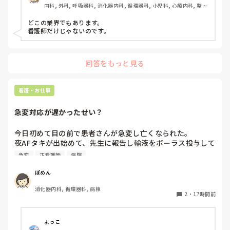
内科, 外科, 呼吸器科, 消化器内科, 循環器科, 小児科, 心療内科, 整形
はあるのでしょうか？看護師以外の仕事を経験したことがあ
外科, 産科・婦人科, 耳鼻咽喉科, 皮膚科, 泌尿器科, リハビリ科, 総
る方や、転職経験のある方のお話も聞いてみたいです。
合診療科, 救急科, 超急性期, ICU, CCU, HCU, その他の科, ママナー
どこの業界でもあります。

ス, 外来, 神経内科, 脳神経外科, NICU, 消化器外科, 一般病院, 慢性
看護師だけじゃないのです。
期, 回復期, 終末期, オペ室, 透析, 検診・健診
回答をもっと見る
看護・お仕事
急変対応が遅かったせい？
今日初めて目の前で患者さんが急変し亡くなられた。

夜AFタキが出始めて、先生に報告し輸液をボーラス投与して
AF波形のままだったけど徐々にレートも落ち着いたし患者
急変
正看護師
病院
さんの胸部不快感も落ち着いていたから様子を見ていたら、
またレートが上がり出したので先生に電話をかけた途端急に
ぽめん
VT波形に移行した。その後VF波形になって、今の今まで話
消化器内科, 循環器科, 病棟
してた患者さんが目の前で痙攣して亡くなってしまった。

2
・
17時間前
私の判断が遅かったから？DCが病棟に置いてなくてAEDで対
応したから？と、色々悩んでしまいます。
よっこ