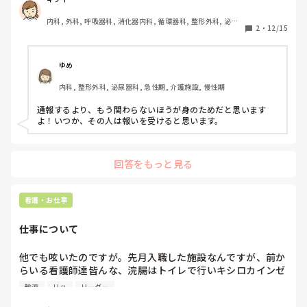
その人は3年ほど看護師として働き今は別の職業で働いてい
内科, 外科, 呼吸器科, 消化器内科, 循環器科, 整形外科, 泌尿
ます。

2
・
12/15
器科, 総合診療科, 救急科, 急性期, プリセプター, 病棟, リー
インフルエンザになった時に私に点滴するように出してきた
ダー, 神経内科, 脳神経外科, 消化器外科, 一般病院, 慢性期, 
ため、投与する根拠も聞きましたがその人は全く答えられ
回復期
ず、医者の指示がないためできないし、インフルエンザで投
ゆめ
与する意味はないと言いました。

内科, 整形外科, 泌尿器科, 急性期, 介護施設, 慢性期
家族や大切な人が目の前で苦しんでいるのに、普通するやろ
とキレられました。このままにしておけば、誰かに投与する
通報するより、もう関わらないほうが身のためだと思います
と思います。

よ！いつか、その人は報いを受けると思います。
輸液を持っていることを通報したいのですがどこに通報した
ら良いでしょうか？
回答をもっと見る
看護・お仕事
仕事について
他でも呟いたのですが。先月入職した施設なんですが、前か
らいる看護師達皆んな、浣腸はトイレで行いキシロカインゼ
リーも必ず使います。また、嘱託医も謎に座薬は嫌いで必ず
輸液
リハ
リーダー
浣腸の使用を指示します。他にも、看護リーダーは60代なん