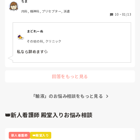
ですが、以前に若い子にクリニックが休みの日は注射はしな
ちま
いと決めたのに、実施してしまったのですが、利用者さん、
内科, 精神科, プリセプター, 派遣
リハさん達の前で大声で叱責します。メモを取ろうとすると
10
・
01/13
覚えなさいと言われます。輸液も医師は、500を２本と言っ
たのに、脱水だろうからもう１本追加してと言われました。
タンミですが、ちょっとですよね。

まどれーぬ
やはり早く辞めた方が良いかな
その他の科, クリニック
私なら辞めます💦
回答をもっと見る
「輸液」のお悩み相談をもっと見る
👑新人看護師 殿堂入りお悩み相談
新人看護師
👑殿堂入り