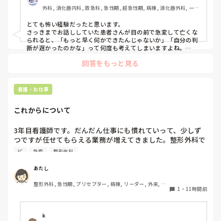
外科, 消化器内科, 救急科, 急性期, 超急性期, 病棟, 消化器外科, 一般
病院
とても怖い経験だったと思います。

さっきまでお話ししていた患者さんが目の前で急変して亡くな
られると、「もっと早く何かできたんじゃないか」「自分の判
断が遅かったのかな」って何度も考えてしまいますよね。

回答をもっと見る
ただ、書かれている経過を見る限り、最初にAFが出た時点で先
生に報告して、その後レートや胸部不快感も落ち着いていたの
であれば、その時点ですぐDCをしなかったことが判断の遅れだ
ったとは限らないと思います。AFでも、血圧低下や意識障害な
看護・お仕事
ど循環が不安定な場合に緊急でDCを考えるので、落ち着いてい
たのであれば経過観察の場合もあります。

これからについて
また、AFからVT、VFへ移行したとのことですが、AFそのもの
だけが原因というより、心筋虚血や電解質異常など、背景に別
3年目看護師です。だんだん仕事にも慣れていって、少しず
の原因があった可能性も考えられると思います。

つですが任せてもらえる業務が増えてきました。整形外科で
働いていますが、たしかに高齢者が多い病棟ですがほぼ急変
VFになった後についても、AEDはVFやパルスレスVTに対して
IC
急変
整形外科
はありません。ここでずっと働くことは、私のスキルアップ
除細動するための機器なので、AEDで対応したこと自体が間違
いだったわけではないと思います。

にはつながらないんじゃないか、って思ってしまいます。で
あたし
も、循環器やICU、救命に移動する勇気もありません、、
文面を見る限り、AFに気づいて先生へ報告し、一度落ち着いた
整形外科, 急性期, プリセプター, 病棟, リーダー, 外来, 一
1
・
11時間前
後も観察を続け、また変化があった時には先生へ連絡されてい
般病院
ます。その電話の途中でVT、さらにVFへ移行したのであれば、
本当に急激な変化だったのだと思います。

k