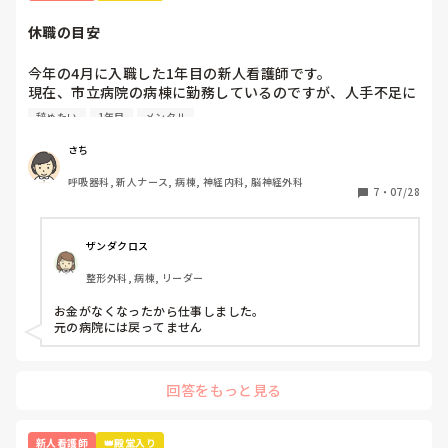
私も言われた時に「すみません💦」と言いながらも心の中では
「しょうがないでしょ！」と生意気なこと思っていました笑

休職の目安
成長するための通過点！と思って勉強や振り返りを頑張って、
進んでいくのみだとわたしは思います。

つらくて先輩に相談した時は、「できないのは当たり前。毎日
今年の4月に入職した1年目の新人看護師です。

出勤するだけでそれでは100点だよ」と言われたことがあり、
現在、市立病院の病棟に勤務しているのですが、人手不足に
その言葉に救われて辞めずに続けることができました☺️

よる業務多忙や残業、ひとり立ちに向けて先輩看護師からの
いろいろ言う人はたくさんいますが、「いろんな人がいるな
辞めたい
1年目
メンタル
指導が厳しくなったことが理由でストレスが溜まり、頭痛や
ー」ぐらいに思ってください☺️笑

胃痛、吐き気等の不調が出て心療内科に受診しました。心療
さち
無理しすぎず、頑張ってくださいね。
内科の先生からは軽度のうつ症状が出ているから抗うつ薬の
呼吸器科, 新人ナース, 病棟, 神経内科, 脳神経外科
内服を始めましょうと言われ、内服し始めました。

7
・
07/28
最近、仕事に行きたくなさすぎて前日の夜から身体が動かな
くなります。仕事に行っても集中できずミスしそうで怖いと
も感じています。休職したいと思いつつも甘えているような
ザンダクロス
気がして迷っています。

整形外科, 病棟, リーダー
休職したことがある人、あるいは休職している人は何を目安
お金がなくなったから仕事しました。

に休職されましたか？
元の病院には戻ってません
回答をもっと見る
新人看護師
👑殿堂入り