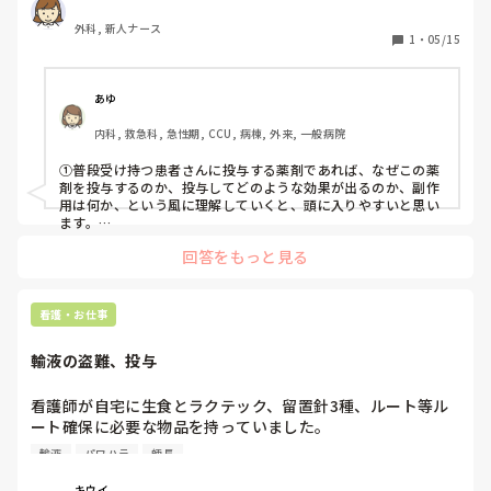
いて、脳がパンクしかけているところです。薬剤の効果や副
外科, 新人ナース
作用、併用禁忌、側管投与禁忌などあるかと思います。

1
・
05/15
①効果や副作用は調べるとすぐに出てきますが、併用禁忌や
側管投与禁忌などの勉強ってどのようにされていますか？

②自然滴下と輸液ポンプを使用しなければならない薬剤の違
あゆ
いの勉強法は、どうしたら良いですか？エダラボンと抗生剤
内科, 救急科, 急性期, CCU, 病棟, 外来, 一般病院
は自然滴下というのは学びました。

③新人が勉強しておいた方が良いこと、こういうことしてく
①普段受け持つ患者さんに投与する薬剤であれば、なぜこの薬
れると嬉しいといった先輩目線での行動あれば教えていただ
剤を投与するのか、投与してどのような効果が出るのか、副作
きたいです。
用は何か、という風に理解していくと、頭に入りやすいと思い
ます。

②輸液ポンプを使うのには理由があります。自然滴下で早く投
回答をもっと見る
与してしまうと、患者さんに悪い影響があるからです。その辺
りを理解してみてはどうでしょう。

③日々受け持つ患者さんの疾患、看護師の行動には何事にも意
味があります。自分なりに考えて先輩に伝えることをしてもら
看護・お仕事
えると、あなたが何を考えて行動しているのかがわかるので、
先輩達は嬉しいと思います。

輸液の盗難、投与
一生懸命勉強しているのは、先輩達に伝わっていると思いま
す。今はしんどいと思いますが、知識は蓄積されていくので、
看護師が自宅に生食とラクテック、留置針3種、ルート等ル
あなたの糧になります。頑張ってください。
ート確保に必要な物品を持っていました。

なぜ持っているのか聞くと前働いていた病院の師長に家族が
輸液
パワハラ
師長
具合が悪い時に使いたいのでほしいと頼み、もらったとのこ
と。もちろん医者の処方箋もありません。

キウイ