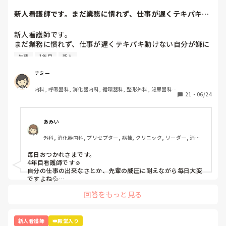
新人看護師です。まだ業務に慣れず、仕事が遅くテキパキ動
けない自分が嫌に...
新人看護師です。

まだ業務に慣れず、仕事が遅くテキパキ動けない自分が嫌に
なります。

先輩
1年目
新人
また、その日の指導者がサバサバしていて怖いと、頭が真っ
白になりオドオドしてしまいます。先輩方はこんな時どのよ
チミー
うに乗り越えてきたのか教えていただきたいです。
内科, 呼吸器科, 消化器内科, 循環器科, 整形外科, 泌尿器科, 
21
・
06/24
新人ナース, 病棟, 神経内科, 一般病院
あみい
外科, 消化器内科, プリセプター, 病棟, クリニック, リーダー, 消化
器外科, 回復期, 終末期
毎日おつかれさまです。

4年目看護師です☺️

自分の仕事の出来なさとか、先輩の威圧に耐えながら毎日大変
ですよね💦

私も新人を経験して、また、今の新人さんをみているとこの時
回答をもっと見る
期にテキパキ動くのはやっぱり難しいのではないかなーと思い
ます。日々の業務についていくので今は手いっぱいだと思いま
す。

私もたくさんいろんなことを言われてきました😂

新人看護師
👑殿堂入り