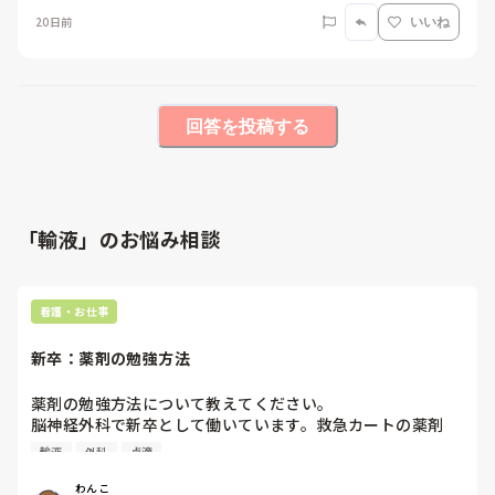
20日前
いいね
回答を投稿する
「輸液」のお悩み相談
看護・お仕事
新卒：薬剤の勉強方法
薬剤の勉強方法について教えてください。

脳神経外科で新卒として働いています。救急カートの薬剤
や、病棟でよく使われる薬剤（内服点滴含みます）、異常時
輸液
外科
点滴
指示で使われる薬剤など沢山あるかと思います。

救急カートの薬剤は勉強しました。病棟でよく使う薬剤につ
わんこ