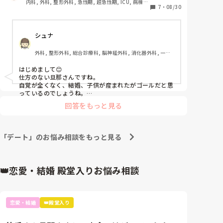
内科, 外科, 整形外科, 急性期, 超急性期, ICU, 病棟, 
と自体はなんとも思いませんが、内容が腹立つもの
7
・
08/30
神経内科, 脳神経外科, 大学病院
で、どうやら既婚で子供が産まれたことを隠して連絡
しているみたいなんです。

シュナ
隠すだけならよかったのですが、相手の人にデート行
こうと誘っていたり、一人暮らししたらお家お邪魔さ
外科, 整形外科, 総合診療科, 脳神経外科, 消化器外科, 一般
せてといっていたり…これは浮気ですよね？

病院
しかもお店に行ってる日は先輩や後輩と飲みに行くと
はじめまして😊

言われていた日でした。わざわざ嘘をついてまで行く
仕方のない旦那さんですね。

って子供生まれたばっかりでなにしてんの？って気持
自覚が全くなく、結婚、子供が産まれたがゴールだと思
ちです。勝手に裏切られたと感じてしまって、結婚式
っているのでしょうね。

相手はキャバクラの人で仕事でお付き合いしてるので、
も挙げたくない、なんなら一緒に生活したくないから
回答をもっと見る
それはそれで割り切った関係のつもりでしょうが、バレ
家を出ようか悩んでしまいます。

なきゃと思っているのでしょう。これは、1人でモヤモ
まだ生まれたばかりでこんなに可愛い息子もいるのに
ヤしてるのは良くないと思います。

悔しくて辛くて情けなくて仕方ありません。

はっきり、ちょっと見たけど!!から言って旦那さんの誠
「デート」のお悩み相談をもっと見る
意をみてはいかがてしようか？

誠意があれば、こんなことしないと思いますが、子供も
産まれたことだし、今までで1番怒っていいと思いま
す！
👑恋愛・結婚 殿堂入りお悩み相談
恋愛・結婚
👑殿堂入り