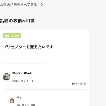
お悩み相談をすべて見る
話題のお悩み相談
看護・お仕事
プリセプターを変えたいです
看護技術
プリセプター
先輩
質問失礼します。

ぱんだこぱんだ
4月に入職してまだ少ししか経っていないのですが、
プリセプターを変えたいと考えています。ただ、同じ
精神科, 新人ナース
病棟の先輩でもあるため、なかなか相談することがで
3
・
2日前
きません。

w.y
私はもともと人見知りで、自分から悩みや相談事を人
に話すことが苦手なタイプです。

消化器内科, 病棟