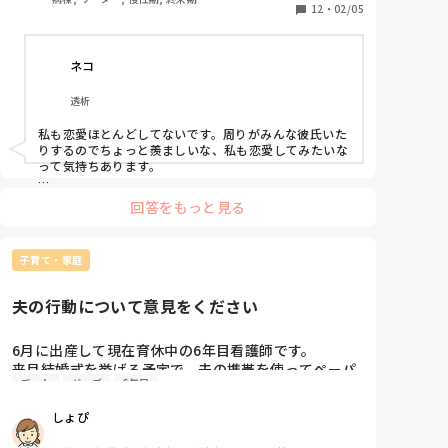
12
・
02/05
そんな私ですが子どもは欲しいです。

子どもを産むなら年齢的にもそろそろ出会いがないと
ネコ
厳しいと思い、母からの強い勧めもあって昨年末から
婚活を始めました。

透析
(正直このコロナ禍で婚活なんてしていいものか、医療
従事者なのに…でも年齢のこと考えるとなー…と悩ん
私も恋愛ほとんどしてないです。周りがみんな彼氏いた
でもいます)

りするのでちょっと羨ましいな、私も恋愛してみたいな
って気持ちあります。

現在数人の男性と連絡を取らせてもらっていますが、
２つ上の先輩に片想いしていた時期がありました。告白
元々恋愛したい！と強く思わないせいか連絡を取り合
回答をもっと見る
して振られましたが、卒業後も先輩のことが忘れられず
うのもデートするのも億劫になってしまって、「私は
にLINEで連絡とってました。でも在学中はすれ違ったら
人を好きになれるのか？一生恋愛ができないので
挨拶する程度の仲だったので表面的・事務的なやり取り
は？」と落ち込んでしまいます。

子育て・家庭
しかできずに今は3ヶ月くらい連絡とってません。

みーさんと同じように「恋愛できないんじゃないか」っ
私みたいな方はいますか？差し支えなければ今後の人
夫の行動について意見をください
て落ち込むことあります。

生、どのように考えているか教えて頂きたいです。

また、恋愛なんてしないと思っていたのにある時運命
今後は、就職して環境が変わればもしかしたら出会いが
6月に出産して現在育休中の6年目看護師です。

の人に出会った、などのエピソードがありましたら是
あるかも、何かの拍子に先輩とばったり会うかもって考
来月結婚式を挙げる予定で、夫の携帯を使ってペーパ
非お聞かせください。
えてます。

デート
グッズ
6年目
ーアイテムなどの準備を進めていたところ、知らない
女性からの連絡がありました。

こんなのが参考になるのかわかりませんが、みーさんの
しょぴ
助けになれればいいなと思っています。
見てはいけないと思いつつも、気になって内容をみる
とキャバ嬢とのLINEでした。まあキャバクラに行くこ