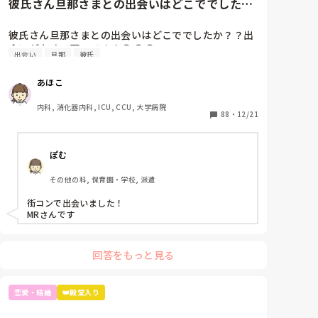
彼氏さん旦那さまとの出会いはどこででした
か？？出会いがなくて困ってます...
彼氏さん旦那さまとの出会いはどこででしたか？？出
会いがなくて困ってます😭😭😭
出会い
旦那
彼氏
あほこ
内科, 消化器内科, ICU, CCU, 大学病院
88
・
12/21
ぽむ
その他の科, 保育園・学校, 派遣
街コンで出会いました！

MRさんです
回答をもっと見る
恋愛・結婚
👑殿堂入り