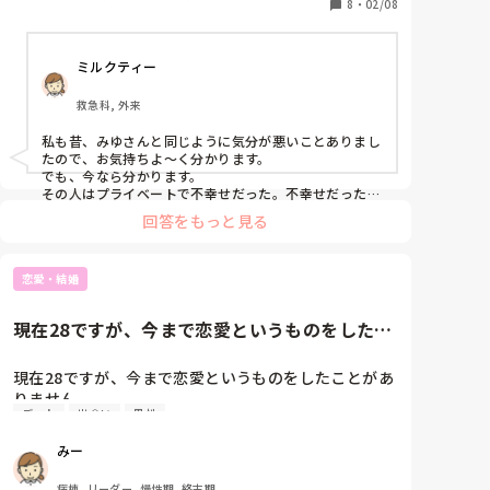
よ。

8
・
02/08
そんな奴に騙されてる人たち、みんなが悪いみたいに
言って…ふざけんなよ。
ミルクティー
救急科, 外来
私も昔、みゆさんと同じように気分が悪いことありまし
たので、お気持ちよ〜く分かります。

でも、今なら分かります。

その人はプライベートで不幸せだった。不幸せだったか
ら、不倫して逃げていた。精神崩壊するほど、おかしく
回答をもっと見る
なっていたと。
恋愛・結婚
現在28ですが、今まで恋愛というものをしたこ
とがありません。数年前に告...
現在28ですが、今まで恋愛というものをしたことがあ
りません。

デート
出会い
男性
数年前に告白されて彼氏がいたことはありますが(恋愛
がわからないことは伝えていて、相手も了承してくれ
みー
ました)、結局恋愛感情が湧かなくて2ヶ月で別れまし
た。

病棟, リーダー, 慢性期, 終末期