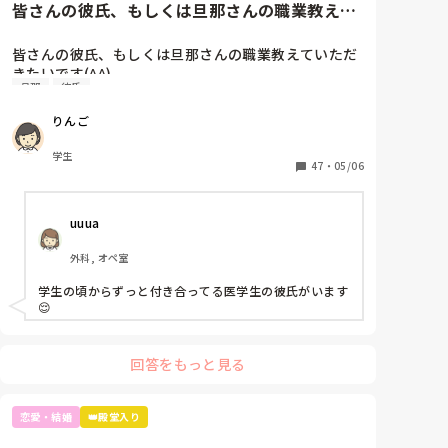
皆さんの彼氏、もしくは旦那さんの職業教えて
いただきたいです(^^)もし...
皆さんの彼氏、もしくは旦那さんの職業教えていただ
きたいです(^^)

旦那
彼氏
もしよろしければどこで出会ったとかも聞きたいです
りんご
🤤
学生
47
・
05/06
uuua
外科, オペ室
学生の頃からずっと付き合ってる医学生の彼氏がいます
😌
回答をもっと見る
恋愛・結婚
👑殿堂入り