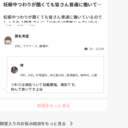
妊娠中つわりが酷くても皆さん普通に働いてい
るのでしょうか？師長さんに「...
妊娠中つわりが酷くても皆さん普通に働いているので
しょうか？師長さんに「つわりは病気じゃないから
休職
急変
妊娠
ね。親になるのはそう簡単じゃないのよ。みんな辛い
のを乗り越えてるんだから。家で寝てると病人になっ
匿名希望
ちゃうから働いてた方がいいでしょ」と言われまし
た。体調的に本当にしんどいです。患者の心配してい
外科, ママナース, 離職中
る余裕がなく、急変したらと不安です。結構ナイーブ
29
・
12/08
になっているのかすぐ涙が出ます。妊娠初期はみんな
こんな感じで何も言わずに乗り越えているのでしょう
律
か？自分が甘いだけなんですか。
内科, 外科, 呼吸器科, 消化器内科, 循環器科, 精神科, 心療内
科, 整形外科, 耳鼻咽喉科, 泌尿器科, ママナース, 訪問看護, 
介護施設, 神経内科, 脳神経外科, 消化器外科, 慢性期, 終末
つわりは病名ついて妊娠悪阻。病気です。

期
休んで良いですよ😁
回答をもっと見る
殿堂入りのお悩み相談をもっと見る