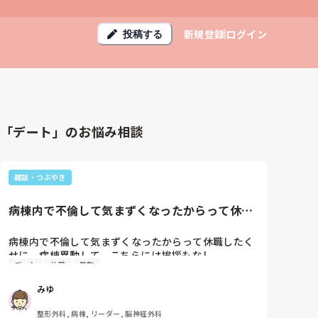
新規登録
ログイン
投稿する
「デート」のお悩み相談
雑談・つぶやき
病棟内で不倫して気まずくなったからって休職
したくせに、病棟異動して、こ...
病棟内で不倫して気まずくなったからって休職したく
せに、病棟異動して、こちらには挨拶もなし。

デート
休職
異動
帰るのが遅くなって子育てが…とか言って育児ノイロ
ーゼ診断されてたけど、誰よりも早く退勤してたし、
みゆ
退勤した後不倫相手とデートしているの何人もしって
るよ。病院の中でもイチャイチャしてるのもしってる
整形外科, 病棟, リーダー, 脳神経外科