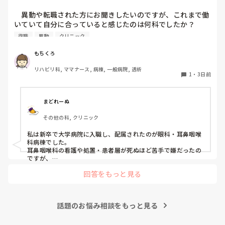
　異動や転職された方にお聞きしたいのですが、これまで働
いていて自分に合っていると感じたのは何科でしたか？

また、どんなところが合っていると感じましたか？

復職
異動
クリニック
私はこれまで脳神経外科、リハビリ科、透析室と経験しまし
もちくろ
たが、どこもしっくり来なくて悩んでいます…。次回の転職
リハビリ科, ママナース, 病棟, 一般病院, 透析
の参考にさせていただきたいです😭
1
・
3日前
まどれーぬ
その他の科, クリニック
私は新卒で大学病院に入職し、配属されたのが眼科・耳鼻咽喉
科病棟でした。

耳鼻咽喉科の看護や処置・患者層が死ぬほど苦手で嫌だったの
ですが、

眼科は自分に合っていて好きだったので、そこからずーっと眼
回答をもっと見る
科で働いています。

大学病院に在籍していると必ず異動があるため、永遠に眼科病
棟に居続けることは不可能なので、

話題のお悩み相談をもっと見る
異動の声がかかる前に眼科クリニックに転職しました。

そこから先は何か所か眼科クリニックを転々として今の職場に
至る、という感じです。