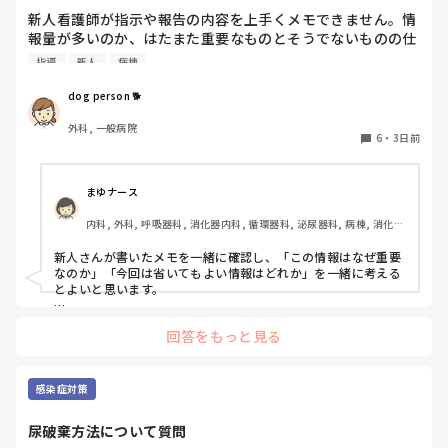
新人看護師が指示や報告の内容を上手くメモできません。情
報量が多いのか、はたまた重要なものとそうでないものの仕
分けができないのか…  肝心な事柄を逃してしまいます。何
指導
新人
病棟
かよい指導方法はないでしょうか？　出来るだけゆっくり指
示・報告するよう皆で努力しています。
dog person 🐕
外科, 一般病院
6
・
3日前
まゆナース
内科, 外科, 呼吸器科, 消化器内科, 循環器科, 泌尿器科, 病棟, 消化器
外科, 一般病院
新人さんが書いたメモを一緒に確認し、「この情報はなぜ重要
なのか」「今回は省いてもよい情報はどれか」を一緒に考える
とよいと思います。

ただ間違いを指摘するのではなく、患者さんの状態や報告の目
回答をもっと見る
的に照らして振り返ることで、重要度を判断する力が少しずつ
身につくのではないでしょうか。最初は情報を多く書いてしま
うことも自然だと思うので、繰り返し一緒に整理しながら、必
要な内容を選べるよう支援するとよいと思います。
感染症対策
尿破棄方法について質問