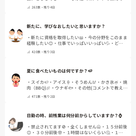
ださい）
263
票・
残り4日
新たに、学びなおしたいと思いますか？
・
新たに資格を取得したい📖
・
今の分野をこのまま
経験したい😊
・
仕事でいっぱいいっぱい💦
・
どん
な自分になりたいか探し中🧐
・
その他（コメントで
420
票・
残り3日
教えてください）
夏に食べたいものは何ですか？🍉
・
スイカ🍉
・
アイス🍦
・
そうめん🥢
・
かき氷🍧
・
焼
肉（BBQ)🍖
・
ウナギ🐟
・
その他(コメントで教え
てください)
471
票・
残り2日
日勤の時、前残業は何分前からしていますか？⌚
・
禁止されてます🚫
・
全くしません🙅
・
１５分前後
😊
・
３０分前後🤓
・
１時間はないくらい🤔
・
１時