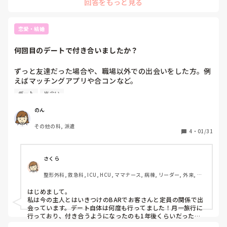
回答をもっと見る
熱弁。お世話になっている部長が独立するから〜、独立のた
物騒な事件も多いので気をつけて過ごすに越したことはないで
めのイベントがあって〜などなど。

す！素敵な人と出会える機会がまたあると思います！！
　・初めての電話にも関わらず、突然自分の生い立ちの苦労
恋愛・結婚
を語ってくる。（親が離婚しシングルマザーの家庭で育っ
た、母親に恩返しするためにこの仕事を頑張りたい、などな
何回目のデートで付き合いましたか？
ど）

　・電話後、マッチングアプリの方を見ると相手のアカウン
ずっと友達だった場合や、職場以外での出会いをした方。例
トが消えている（非表示？）

えばマッチングアプリや合コンなど。

違和感が一つならいいのですが、これだけ見つかると怪しい
デート
出会い
出会ってから何度目のデートで告白した、もしくはされまし
気がします。看護師ってある程度稼ぎもあって狙われそうで
たか。
すし、デート商法で検索すると同じような手口もありまし
のん
た。会うべきでしょうか？顔はマジで好みなので顔だけ見て
その他の科, 派遣
帰るか迷います。
4
・
01/31
さくら
整形外科, 救急科, ICU, HCU, ママナース, 病棟, リーダー, 外来, 脳
神経外科, 一般病院, 慢性期, 回復期
はじめまして。

私は今の主人とはいきつけのBARでお客さんと定員の関係で出
会っています。デート自体は何度も行ってました！月一旅行に
行っており、付き合うようになったのも1年後くらいだったと
思います。