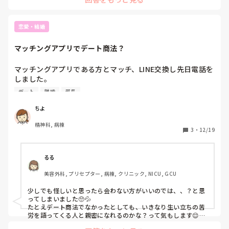
て辛くて情けなくて仕方ありません。

ているのでしょう。これは、1人でモヤモヤしてるのは良くな
いと思います。

はっきり、ちょっと見たけど!!から言って旦那さんの誠意をみ
恋愛・結婚
てはいかがてしようか？

誠意があれば、こんなことしないと思いますが、子供も産まれ
マッチングアプリでデート商法？
たことだし、今までで1番怒っていいと思います！
マッチングアプリである方とマッチ、LINE交換し先日電話を
しました。

その際今度会う約束もしたのですが、電話の節々で違和感を
デート
離婚
部長
感じ、これはデート商法なのでは？と疑っています。皆さん
の意見を聞かせてください。

ちよ
精神科, 病棟
相手の属性

3
・
12/19
　同い年、写真イケメン、プロフィールめちゃくちゃ印象い
い、シフト勤務（週単位、融通利きやすいと）、おそらくプ
ライベートモード（検索に出てこない）での利用

るる
美容外科, プリセプター, 病棟, クリニック, NICU, GCU
電話での違和感

　・時間は20時頃だがなぜか相手は職場の休憩室で電話。後
少しでも怪しいと思ったら会わない方がいいのでは、、？と思
ろからテレビらしき物音も聞こえる。

ってしまいました🥺💦

　・笑い方が不自然、変に盛り上げようとしている。

たとえデート商法でなかったとしても、いきなり生い立ちの苦
　・仕事がブライダルジュエリー関係と話し、いずれ独立し
労を語ってくる人と親密になれるのかな？って気もします😌話
の流れがあったのかもしれませんが、、

たい、今の会社は独立を支援してくれるのでがんばりたいと