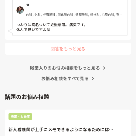
律
内科, 外科, 呼吸器科, 消化器内科, 循環器科, 精神科, 心療内科, 整形
外科, 耳鼻咽喉科, 泌尿器科, ママナース, 訪問看護, 介護施設, 神経
内科, 脳神経外科, 消化器外科, 慢性期, 終末期
つわりは病名ついて妊娠悪阻。病気です。

休んで良いですよ😁
回答をもっと見る
殿堂入りのお悩み相談をもっと見る
お悩み相談をすべて見る
話題のお悩み相談
看護・お仕事
新人看護師が上手にメモできるようになるためには…