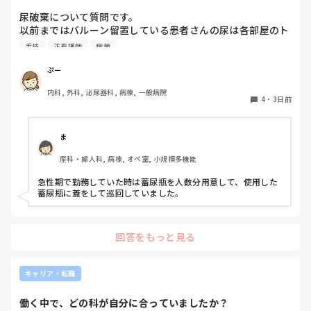
尿破棄について質問です。

以前まではバルーン留置している患者さんの尿は各部屋のト
イレに破棄する形でしたが、感染予防上汚物処理室でのみ破
手技
正看護師
病棟
棄に代わり1人ウロバッグ空っぽにしたらその尿はすぐに汚
物処理室に持っていくという非効率な方法になってます。尿
ぷー
破棄人数は10人近くになるので病室と汚物処理室を10往復
内科, 外科, 泌尿器科, 病棟, 一般病院
する形に。結果尿破棄に時間がかかってます。

4
・
3日前
以前の病院では尿破棄用ワゴン下段に蓄尿袋を患者さん分セ
ットしワゴン下段に乗せて破棄していき最後まとめて汚物処
理室で破棄してたのでその方法はダメなのか？と疑問抱いて
ま
ます。もちろん汚物見えないようワゴンにカバーする等対策
産科・婦人科, 病棟, オペ室, 小規模多機能
して。

皆さんの病棟ではどのような方法取られてますか？
急性期で勤務していた時は蓄尿瓶を人数分用意して、使用した
蓄尿瓶に蓋をして巡回していました。
回答をもっと見る
キャリア・転職
働く中で、どの科が自分に合っていましたか？