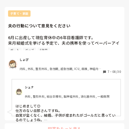
子育て・家庭
夫の行動について意見をください
6月に出産して現在育休中の6年目看護師です。

来月結婚式を挙げる予定で、夫の携帯を使ってペーパーアイ
テムなどの準備を進めていたところ、知らない女性からの連
デート
グッズ
6年目
絡がありました。

見てはいけないと思いつつも、気になって内容をみるとキャ
しょぴ
バ嬢とのLINEでした。まあキャバクラに行くこと自体はなん
内科, 外科, 整形外科, 急性期, 超急性期, ICU, 病棟, 神経内科, 
とも思いませんが、内容が腹立つもので、どうやら既婚で子
7
・
08/30
脳神経外科, 大学病院
供が産まれたことを隠して連絡しているみたいなんです。

隠すだけならよかったのですが、相手の人にデート行こうと
誘っていたり、一人暮らししたらお家お邪魔させてといって
シュナ
いたり…これは浮気ですよね？

外科, 整形外科, 総合診療科, 脳神経外科, 消化器外科, 一般病院
しかもお店に行ってる日は先輩や後輩と飲みに行くと言われ
ていた日でした。わざわざ嘘をついてまで行くって子供生ま
はじめまして😊

れたばっかりでなにしてんの？って気持ちです。勝手に裏切
仕方のない旦那さんですね。

られたと感じてしまって、結婚式も挙げたくない、なんなら
自覚が全くなく、結婚、子供が産まれたがゴールだと思ってい
一緒に生活したくないから家を出ようか悩んでしまいます。

るのでしょうね。

相手はキャバクラの人で仕事でお付き合いしてるので、それは
まだ生まれたばかりでこんなに可愛い息子もいるのに悔しく
回答をもっと見る
それで割り切った関係のつもりでしょうが、バレなきゃと思っ