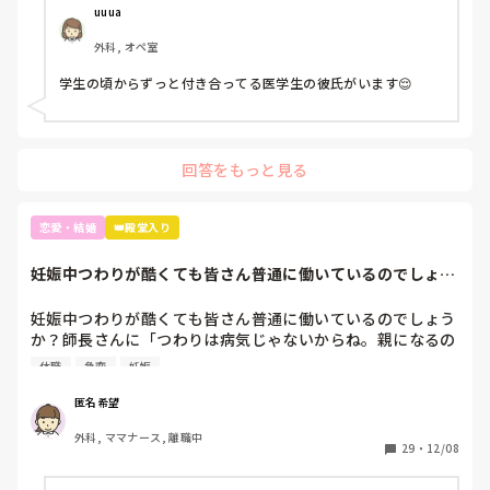
uuua
外科, オペ室
学生の頃からずっと付き合ってる医学生の彼氏がいます😌
回答をもっと見る
恋愛・結婚
👑殿堂入り
妊娠中つわりが酷くても皆さん普通に働いているのでしょう
か？師長さんに「...
妊娠中つわりが酷くても皆さん普通に働いているのでしょう
か？師長さんに「つわりは病気じゃないからね。親になるの
はそう簡単じゃないのよ。みんな辛いのを乗り越えてるんだ
休職
急変
妊娠
から。家で寝てると病人になっちゃうから働いてた方がいい
でしょ」と言われました。体調的に本当にしんどいです。患
匿名希望
者の心配している余裕がなく、急変したらと不安です。結構
外科, ママナース, 離職中
ナイーブになっているのかすぐ涙が出ます。妊娠初期はみん
29
・
12/08
なこんな感じで何も言わずに乗り越えているのでしょうか？
自分が甘いだけなんですか。