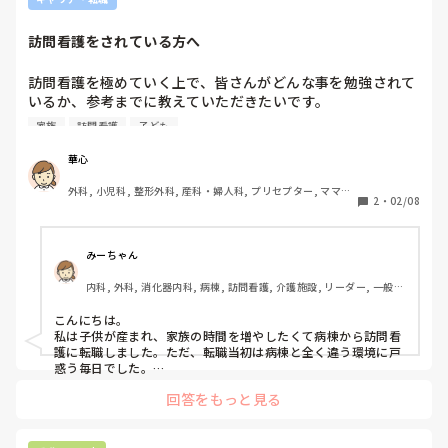
訪問看護をされている方へ
訪問看護を極めていく上で、皆さんがどんな事を勉強されて
いるか、参考までに教えていただきたいです。

ほとんどの方が家族がいたり、日々の業務に追われていると
家族
訪問看護
子ども
思います。そんな中で何をしていくか、夢は語れるけど、現
実的に難しい点が多くあり、困っています。

華心
特定行為看護師や認定看護師も視野に入れてますが、時間・
外科, 小児科, 整形外科, 産科・婦人科, プリセプター, ママナ
金銭面等考えるとなかなか踏み出せません。実際に経験した
2
・
02/08
ース, 病棟, クリニック, 訪問看護, 外来, 消化器外科, 一般病
ことなど教えてもらいたいです。
院, 慢性期, 透析, 検診・健診
みーちゃん
内科, 外科, 消化器内科, 病棟, 訪問看護, 介護施設, リーダー, 一般病
院
こんにちは。

私は子供が産まれ、家族の時間を増やしたくて病棟から訪問看
護に転職しました。ただ、転職当初は病棟と全く違う環境に戸
惑う毎日でした。

訪問看護はどんなことするのかが分からなかったので一通り業
回答をもっと見る
務を覚えたら訪問看護の制度や法律について本を買って勉強し
ました。

少し法律が理解出来たら介護保険の単位数、障害者手帳が取得
できる疾患などを調べました。少し知識があるだけで介護職員