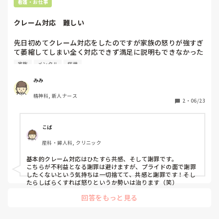
看護・お仕事
やケアマネさんとケアプラン内容などお話しできるようになり
業務が楽しく思えています！
クレーム対応　難しい
先日初めてクレーム対応をしたのですが家族の怒りが強すぎ
て萎縮してしまい全く対応できず満足に説明もできなかった
です。後からこうすればよかったと思うばかり…皆さんはど
家族
メンタル
病棟
のようにしてクレーム対応ができるようになりましたか？ま
た意識してることなどを教えて欲しいです。クレーム対応の
みみ
本などもあったら知りたいです。
精神科, 新人ナース
2
・
06/23
こば
産科・婦人科, クリニック
基本的クレーム対応はひたすら共感、そして謝罪です。

こちらが不利益となる謝罪は避けますが、プライドの面で謝罪
したくないという気持ちは一切捨てて、共感と謝罪です！そし
たらしばらくすれば怒りというか勢いは治ります（笑）
回答をもっと見る