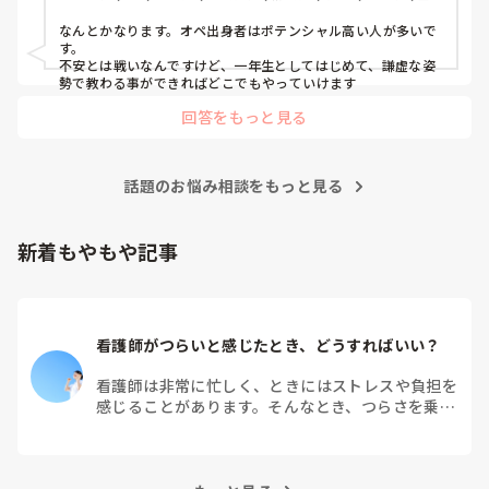
外科, 産科・婦人科, 耳鼻咽喉科, 皮膚科, 泌尿器科, リハビリ科, 総
合診療科, 救急科, 超急性期, ICU, CCU, HCU, その他の科, ママナー
なんとかなります。オペ出身者はポテンシャル高い人が多いで
ス, 外来, 神経内科, 脳神経外科, NICU, 消化器外科, 一般病院, 慢性
す。

期, 回復期, 終末期, オペ室, 透析, 検診・健診
不安とは戦いなんですけど、一年生としてはじめて、謙虚な姿
勢で教わる事ができればどこでもやっていけます
回答をもっと見る
話題のお悩み相談をもっと見る
新着もやもや記事
看護師がつらいと感じたとき、どうすればいい？
看護師は非常に忙しく、ときにはストレスや負担を
感じることがあります。そんなとき、つらさを乗り
越えるためにはどうすればよいでしょうか？この記
事では、看護師がつらさを感じたときの対処法や秘
訣を紹介します。