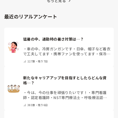
もっと見る
最近のリアルアンケート
猛暑の中、通勤時の暑さ対策は…？
・
車の中、冷房ガンガンです
・
日傘、帽子など着衣
で工夫してます
・
携帯ファンを使ってます
・
保冷剤
を持ち運んでいます
・
特に暑さ対策はしていませ
127
票・
残り7日
ん
・
その他（コメントで教えて下さい）
新たなキャリアアップを目指すとしたらどんな資
格…？
・
今は、今の仕事を頑張りたいです！
・
専門看護
師
・
認定看護師
・
NST専門療法士
・
呼吸療法認定
士
・
糖尿病療養指導士
・
認知症ケア専門士
・
消化器
383
票・
残り6日
内視鏡技師
・
その他(コメントで教えて下さい)