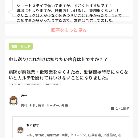
ショートステイで働いてますが、すごくおすすめです！

職場にもよりますが、扶養内もいけるし、業務重くないし！

クリニックは人が少なく休みづらいことも多かったり、1人で
こなす量が多かったりするので、友達は苦労してました。
回答をもっと見る
看護・お仕事
申し送り/これだけは知りたい内容は何ですか？？
病院が前残業・後残業をなくすため、勤務開始時間にならな
いとカルテを開けてはいけないことになりました。

カルテ
情報収集
申し送り
そのため、十分な情報収集が困難になり、前勤務者がしっか
りと記録に残していない場合はとても困ることが増えまし
みー
た。申し送り自体は存在していますが、後残業もなくす風潮
内科, 外科, 病棟, リーダー, 外来
で、5分以内で終わるように、と言われています。

2
・
1日前
人にもよるのですが、端的な申し送りのためにこれだけは知
っておきたい内容は何ですか？？
ねこばす
内科, 急性期, 超急性期, 病棟, クリニック, 訪問看護, 介護施設, 老健