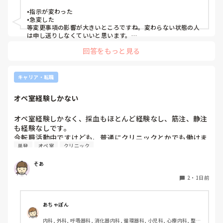
施設, リーダー, 神経内科, 脳神経外科, 一般病院, 慢性期, 回復期, 終
末期, 透析, 保育園・学校, SCU, 派遣, 小規模多機能, 看護多機能
•指示が変わった

•急変した

等変更事項の影響が大きいところですね。変わらない状態の人
は申し送りしなくていいと思います。

絶対伝えたいけど長文で記録には残せない時は時間がある時は
回答をもっと見る
Wordで文章を作って渡してました。
キャリア・転職
オペ室経験しかない
オペ室経験しかなく、採血もほとんど経験なし、筋注、静注
も経験なしです。

今転職活動中ですけども、普通にクリニックとかでも働けま
単発
オペ室
クリニック
すかね(考えてるところは、眼科や皮膚科あたりです)

そあ
もう一つ、単発のバイトもしたいのですがオペ室経験しかな
い人でも働けるようなところはありますかね。

2
・
1日前
病棟経験も一度もないので色々と不安でいっぱいです。
あちゃぽん
内科, 外科, 呼吸器科, 消化器内科, 循環器科, 小児科, 心療内科, 整形