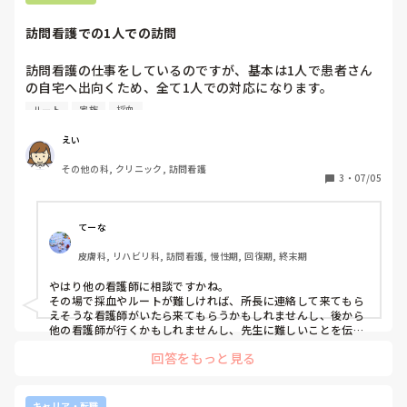
訪問看護での1人での訪問
訪問看護の仕事をしているのですが、基本は1人で患者さん
の自宅へ出向くため、全て1人での対応になります。

採血やルート確保が難しい患者さんや、ご家族さんが少し難
ルート
家族
採血
しい方などもいます。

慣れている患者さまなら問題ないのですが、そういった患者
えい
さんの場合、緊張やプレッシャーも感じることもあります。

その他の科, クリニック, 訪問看護
訪問看護されているみなさんは、そういった場面はあります
3
・
07/05
か？また、そういった場合どのようにしていますか？
てーな
皮膚科, リハビリ科, 訪問看護, 慢性期, 回復期, 終末期
やはり他の看護師に相談ですかね。

その場で採血やルートが難しければ、所長に連絡して来てもら
えそうな看護師がいたら来てもらうかもしれませんし、後から
他の看護師が行くかもしれませんし、先生に難しいことを伝え
てくれるかもしれません。難しい利用者さんや家族の対応、初
回答をもっと見る
めてor久々に行く利用者さんの時は行く前に看護師に相談した
り、終わってから相談したりしてます。

ひとりで抱え込まず、周りに相談することが大切だなと思いま
す。私の教訓です😆
キャリア・転職