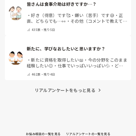
皆さんは食事介助は好きですか…？
・
好き（得意）です🥰
・
嫌い（苦手）です😅
・
正
直、どちらでも…👀
・
その他（コメントで教えてく
ださい）
435
票・
残り5日
新たに、学びなおしたいと思いますか？
・
新たに資格を取得したい📖
・
今の分野をこのまま
経験したい😊
・
仕事でいっぱいいっぱい💦
・
どん
な自分になりたいか探し中🧐
・
その他（コメントで
462
票・
残り4日
教えてください）
リアルアンケートをもっと見る
お悩み相談の一覧を見る
リアルアンケートの一覧を見る