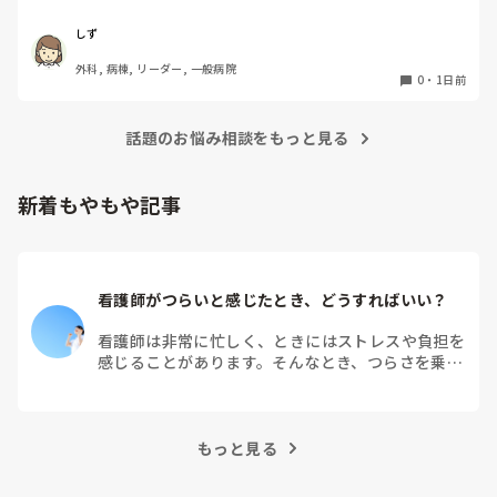
か、期間を短くしてもらおうかと考えています。契約後に内
かりますが…。

超勤の手当はもらえますか？新人は超勤もらえなかったり、も
容変更された経験のある方はいますか？

しず
らえれば先輩達からブーイングと良いこと無しなので、とにか
その場合給料も変更になりますか？
く定時過ぎには終わるに限ります。一度先輩に相談しつつ、準
外科, 病棟, リーダー, 一般病院
0
・
1日前
備や予習をして挑みましょう！
話題のお悩み相談をもっと見る
新着もやもや記事
看護師がつらいと感じたとき、どうすればいい？
看護師は非常に忙しく、ときにはストレスや負担を
感じることがあります。そんなとき、つらさを乗り
越えるためにはどうすればよいでしょうか？この記
事では、看護師がつらさを感じたときの対処法や秘
訣を紹介します。
もっと見る