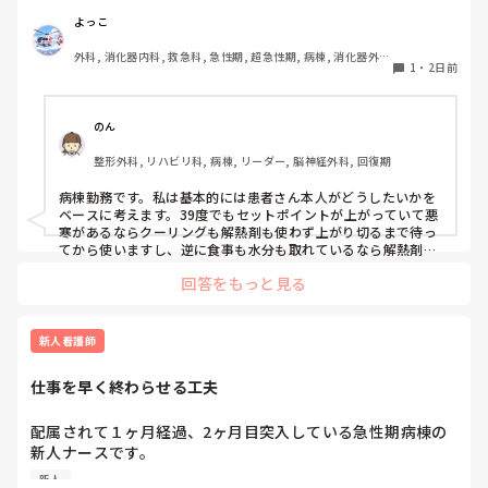
例えば、感染症で39℃前後の発熱があり、抗菌薬を開始した
ばかりの患者さんがいるとします。当然、原因がすぐに改善
よっこ
するわけではないため、解熱剤を使用して一時的に解熱して
外科, 消化器内科, 救急科, 急性期, 超急性期, 病棟, 消化器外
も、効果が切れれば再度発熱する可能性があります。

1
・
2日前
科, 一般病院
特に高齢者の場合、

・高熱が持続することで代謝・酸素消費量が増え、循環・呼
のん
吸への負担や体力消耗につながる

整形外科, リハビリ科, 病棟, リーダー, 脳神経外科, 回復期
・一方で、解熱剤で一度下がったあと再び発熱すると、悪寒
やシバリングを伴うこともあり、体温が上下する過程自体も
病棟勤務です。私は基本的には患者さん本人がどうしたいかを
負担になる

ベースに考えます。39度でもセットポイントが上がっていて悪
という両面があると思っています。

寒があるならクーリングも解熱剤も使わず上がり切るまで待っ
てから使いますし、逆に食事も水分も取れているなら解熱剤は
使わないかもしれません。発熱そのものが循環器や呼吸器の負
そのため、「○℃以上だから解熱剤」「発熱したからクーリ
回答をもっと見る
担になっているようなら速やかに解熱を行います。高齢者の場
ング」と体温だけで判断するより、苦痛の程度、HR・RR、
合全身状態が悪くなるだけでなく廃用も進んでしまう可能性も
循環動態、呼吸状態、悪寒・シバリング、心肺予備能などを
あると思います。

見て、発熱による負荷が大きい場合に解熱する方が良いので
その患者さんがどうかとかその時の状況によって対応は様々あ
新人看護師
はないかと考えています。

ると思うので、この場合はこうするみたいなパターン的なもの
はあまり気にしなくても良いのかなと思います。
仕事を早く終わらせる工夫
また、感染性発熱でセットポイントが上昇している段階、特
に悪寒や末梢冷感がある患者さんへのクーリングは、患者さ
配属されて１ヶ月経過、2ヶ月目突入している急性期病棟の
んが希望する場合を除いて積極的に行うメリットがあまりな
新人ナースです。

いのでは？とも感じています。

他の病棟の同期は4、5人受け持っている中まだ2人しか受け
新人