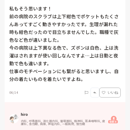
私もそう思います！

前の病院のスクラブは上下紺色でポケットもたくさ
んあってすごく動きやすかったです。生理が漏れた
時も紺色だったので目立ちませんでした。職種で灰
色など色が違いました。

今の病院は上下異なる色で、ズボンは白色、上は洗
濯はされますが使い回しなんですよ…上は日勤と夜
勤で色も違います。

仕事のモチベーションにも繋がると思いますし、自
分の着たいものを着たいですよね。
06/14
いいね
hiro
内科, 呼吸器科, 消化器内科, 循環器科, 精神科, 耳鼻咽喉科, 皮
質問主
膚科, 急性期, 病棟, 神経内科, 一般病院, 慢性期