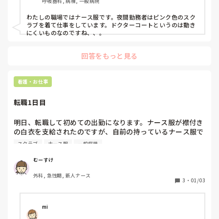
呼吸器科, 病棟, 一般病院
わたしの職場ではナース服です。夜間勤務者はピンク色のスク
ラブを着て仕事をしています。ドクターコートというのは動き
にくいものなのですね、、。
回答をもっと見る
看護・お仕事
転職1日目
明日、転職して初めての出勤になります。ナース服が襟付き
の白衣を支給されたのですが、自前の持っているナース服で
も柄付きでなければ大丈夫と師長さんから言われていまし
スクラブ
ナース服
一般病棟
た。

襟付きの白衣だと胸元が苦しいのと下に７部丈の黒Tを着る
むーすけ
と組み合わせが変になるので、あまり好きではなくて、初出
外科, 急性期, 新人ナース
勤から前職場のスクラブを着て行こうと思っていたのです
3
・
01/03
が、初日から自前のナース服着ていくのは非常識ですか
ね、、？？

初日〜1週間くらいは支給されたものを着るべきですか？
mi