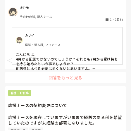
持っていません。

皆さんは感染症による発熱時、

しかも、2人受け持ちで平均1～3時間は残業しています。3
「解熱剤を使う・使わない」

おいも
人目に入れないことに焦りを感じています。

「クーリングする・しない」

その他の科, 新人ナース
を何を基準に判断していますか？

1
・
1日前
皆さんの仕事を早く終わらせるために工夫してること教えて
病棟や救急、ICUなど、それぞれの現場での考え方も聞いて
みたいです。
カリイ
産科・婦人科, ママナース
こんにちは。

4月から配属ではないのでしょうか？それとも7月から受け持ち
を持ち始めたという事でしょうか？

他病棟と比べる必要は全くないと思いますよ。

回答をもっと見る
まず、同じ病棟の先輩達はどうしていますか？先輩と比較して
足りない、時間がかかるのはどんな部分ですか？

私の想像にすぎませんが、多分準備が足りないか遅いと思いま
す。

看護・お仕事
前日受け持ちがわかるなら、やりそうな処置等、手順や必要物
品、物品の位置まで予習してから出勤します。4月入職なら今
応援ナースの契約変更について
まで見学したり、マニュアルをみて先輩から教わってきた事の
ストックがありますよね！是非活用して下さい‼︎

応援ナースを現在していますがいままで経験のある科を希望
これは私が新人時代、先輩に言われたことなのですが「そもそ
していたのですが未経験の部署になりました。

も超勤する前提で仕事してるよね？終わらせようとしてるな
急性期なのもあって夜勤が不安で日勤のみに変更してもらう
ら、その動きにはならないよ。」と。今なら言いたいことがわ
応援ナース
急性期