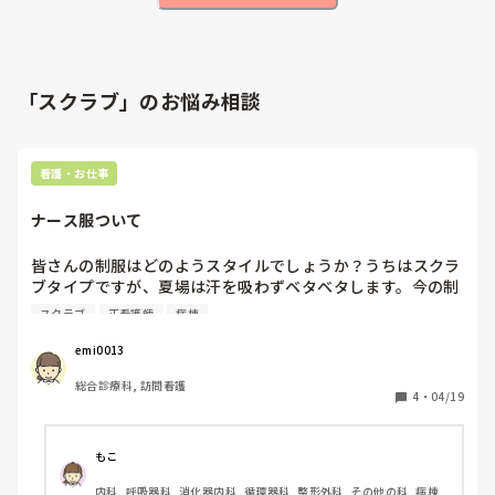
「スクラブ」のお悩み相談
看護・お仕事
ナース服ついて
皆さんの制服はどのようスタイルでしょうか？うちはスクラ
ブタイプですが、夏場は汗を吸わずベタベタします。今の制
服が廃盤になるみたいで、新しい制服のアンケートがありま
スクラブ
正看護師
病棟
した。、どのような制服を着られているか、あったらよい機
能(ポケット多め)など教えてください。
emi0013
総合診療科, 訪問看護
4
・
04/19
もこ
内科, 呼吸器科, 消化器内科, 循環器科, 整形外科, その他の科, 病棟