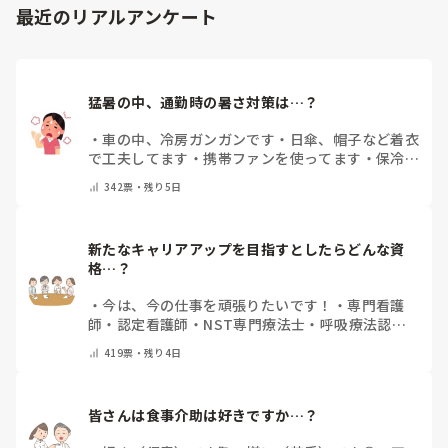
最近のリアルアンケート
猛暑の中、通勤時の暑さ対策は…？
・
車の中、冷房ガンガンです
・
日傘、帽子など着衣
で工夫してます
・
携帯ファンを使ってます
・
保冷剤
を持ち運んでいます
・
特に暑さ対策はしていませ
342
票・
残り5日
ん
・
その他（コメントで教えて下さい）
新たなキャリアアップを目指すとしたらどんな資
格…？
・
今は、今の仕事を頑張りたいです！
・
専門看護
師
・
認定看護師
・
NST専門療法士
・
呼吸療法認定
士
・
糖尿病療養指導士
・
認知症ケア専門士
・
消化器
419
票・
残り4日
内視鏡技師
・
その他(コメントで教えて下さい)
皆さんは食事介助は好きですか…？