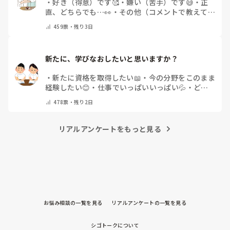
・
好き（得意）です🥰
・
嫌い（苦手）です😅
・
正
直、どちらでも…👀
・
その他（コメントで教えてく
ださい）
459
票・
残り3日
新たに、学びなおしたいと思いますか？
・
新たに資格を取得したい📖
・
今の分野をこのまま
経験したい😊
・
仕事でいっぱいいっぱい💦
・
どん
な自分になりたいか探し中🧐
・
その他（コメントで
478
票・
残り2日
教えてください）
リアルアンケートをもっと見る
お悩み相談の一覧を見る
リアルアンケートの一覧を見る
シゴトークについて