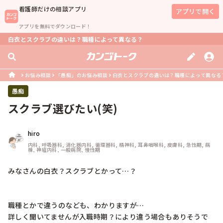
看護師
だけの相談アプリ
アプリで開く
アプリを無料でダウンロード！
白衣とスクラブの違いは？職種によって異なる？
お悩み相談
「愚痴」のお悩み相談
白衣とスクラブの違いは？職種によって異なる
愚痴
スクラブ選びたい(笑)
hiro
内科, 呼吸器科, 消化器内科, 循環器科, 精神科, 耳鼻咽喉科, 皮膚科, 急性期, 病
棟, 神経内科, 一般病院, 慢性期
みなさんの白衣？スクラブとかって…？

職種とかで違うのなども、わかりますが…

詳しく聞いてませんが入職時期？により違う場合もありそうで