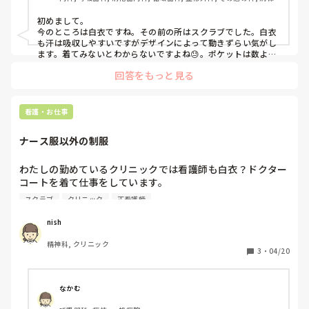
初めまして。

今のところは白衣ですね。その前の所はスクラブでした。白衣
も汗は吸収しやすいですがデザインによって動きずらい気がし
ます。着てみないとわからないですよね😓。ポケットは数より
大きめな方が使いやすいと思います。白は中に着るものに気を
回答をもっと見る
看護・お仕事
ナース服以外の制服
わたしの勤めているクリニックでは看護師も白衣？ドクター
コートを着て仕事をしています。

動きにくさや中に着る服装を考える手間もあり、ナース服が
スクラブ
クリニック
正看護師
着たいです、、

みなさんのクリニックや病院でナース服やスクラブ以外の制
nish
服はありますか？

精神科, クリニック
3
・
04/20
なかむ