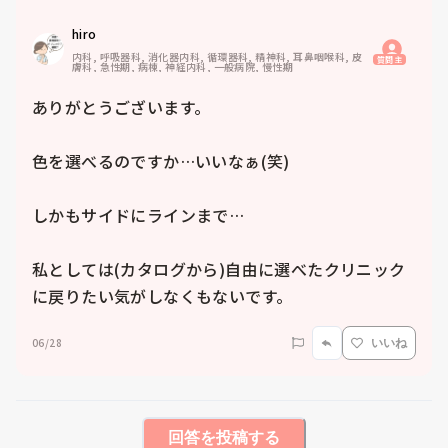
hiro
内科, 呼吸器科, 消化器内科, 循環器科, 精神科, 耳鼻咽喉科, 皮
質問主
膚科, 急性期, 病棟, 神経内科, 一般病院, 慢性期
ありがとうございます。

色を選べるのですか…いいなぁ(笑)

しかもサイドにラインまで…

私としては(カタログから)自由に選べたクリニック
に戻りたい気がしなくもないです。
06/28
いいね
回答を投稿する