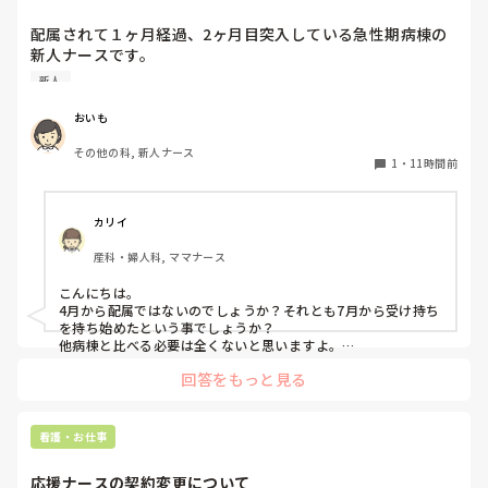
に悪寒や末梢冷感がある患者さんへのクーリングは、患者さ
配属されて１ヶ月経過、2ヶ月目突入している急性期病棟の
んが希望する場合を除いて積極的に行うメリットがあまりな
新人ナースです。

いのでは？とも感じています。

他の病棟の同期は4、5人受け持っている中まだ2人しか受け
新人
持っていません。

皆さんは感染症による発熱時、

しかも、2人受け持ちで平均1～3時間は残業しています。3
「解熱剤を使う・使わない」

おいも
人目に入れないことに焦りを感じています。

「クーリングする・しない」

その他の科, 新人ナース
を何を基準に判断していますか？

1
・
11時間前
皆さんの仕事を早く終わらせるために工夫してること教えて
病棟や救急、ICUなど、それぞれの現場での考え方も聞いて
みたいです。
カリイ
産科・婦人科, ママナース
こんにちは。

4月から配属ではないのでしょうか？それとも7月から受け持ち
を持ち始めたという事でしょうか？

他病棟と比べる必要は全くないと思いますよ。

回答をもっと見る
まず、同じ病棟の先輩達はどうしていますか？先輩と比較して
足りない、時間がかかるのはどんな部分ですか？

私の想像にすぎませんが、多分準備が足りないか遅いと思いま
す。

看護・お仕事
前日受け持ちがわかるなら、やりそうな処置等、手順や必要物
品、物品の位置まで予習してから出勤します。4月入職なら今
応援ナースの契約変更について
まで見学したり、マニュアルをみて先輩から教わってきた事の