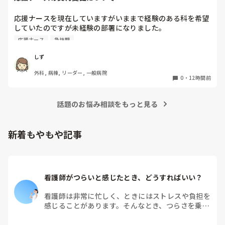
ストックがありますよね！是非活用して下さい‼︎

応援ナースを現在していますがいままで経験のある科を希望
これは私が新人時代、先輩に言われたことなのですが「そもそ
していたのですが未経験の部署になりました。

も超勤する前提で仕事してるよね？終わらせようとしてるな
急性期なのもあって夜勤が不安で日勤のみに変更してもらう
ら、その動きにはならないよ。」と。今なら言いたいことがわ
応援ナース
急性期
か、期間を短くしてもらおうかと考えています。契約後に内
かりますが…。

超勤の手当はもらえますか？新人は超勤もらえなかったり、も
容変更された経験のある方はいますか？

しず
らえれば先輩達からブーイングと良いこと無しなので、とにか
その場合給料も変更になりますか？
く定時過ぎには終わるに限ります。一度先輩に相談しつつ、準
外科, 病棟, リーダー, 一般病院
0
・
12時間前
備や予習をして挑みましょう！
話題のお悩み相談をもっと見る
新着もやもや記事
看護師がつらいと感じたとき、どうすればいい？
看護師は非常に忙しく、ときにはストレスや負担を
感じることがあります。そんなとき、つらさを乗り
越えるためにはどうすればよいでしょうか？この記
事では、看護師がつらさを感じたときの対処法や秘