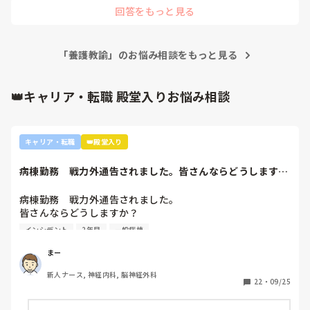
専門で看護師になるのを頑張ると思います。私も調べたことあ
回答をもっと見る
るのですが、養護教諭って通信もあるなと思うのですが。
後々、それもありなのではないかなと思いました。
「養護教諭」のお悩み相談をもっと見る
👑キャリア・転職 殿堂入りお悩み相談
キャリア・転職
👑殿堂入り
病棟勤務　戦力外通告されました。皆さんならどうします
か？2年目です。1...
病棟勤務　戦力外通告されました。

皆さんならどうしますか？

2年目です。1年目はゆるい部署にいましたが、人間関係が原
インシデント
2年目
一般病棟
因で2年目から脳外科・神経内科に異動しました。異動して
からの人間関係は良好です。

まー
ですが、異動してから薬剤に関するインシデントを4件ほど
新人ナース, 神経内科, 脳神経外科
起こし、優先順位や多重課題ができていないのでは？という
22
・
09/25
方が浮き彫りになり師長や主任に『複数受け持ち任せられな
い』『一人を持って看護のつながりを持って』ということで