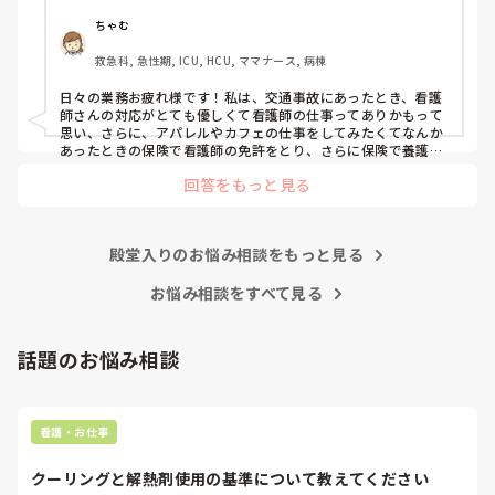
笑
ちゃむ
救急科, 急性期, ICU, HCU, ママナース, 病棟
日々の業務お疲れ様です！私は、交通事故にあったとき、看護
師さんの対応がとても優しくて看護師の仕事ってありかもって
思い、さらに、アパレルやカフェの仕事をしてみたくてなんか
あったときの保険で看護師の免許をとり、さらに保険で養護教
諭と保健師もとりました笑 結局看護師しかしてません。スタバ
回答をもっと見る
で働きたいです！笑
殿堂入りのお悩み相談をもっと見る
お悩み相談をすべて見る
話題のお悩み相談
看護・お仕事
クーリングと解熱剤使用の基準について教えてください