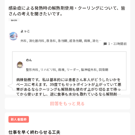
感染症による発熱時の解熱剤使用・クーリングについて、皆
さんの考えを聞きたいです。

勉強
例えば、感染症で39℃前後の発熱があり、抗菌薬を開始した
ばかりの患者さんがいるとします。当然、原因がすぐに改善
よっこ
するわけではないため、解熱剤を使用して一時的に解熱して
外科, 消化器内科, 救急科, 急性期, 超急性期, 病棟, 消化器
も、効果が切れれば再度発熱する可能性があります。

1
・
21時間前
外科, 一般病院
特に高齢者の場合、

・高熱が持続することで代謝・酸素消費量が増え、循環・呼
のん
吸への負担や体力消耗につながる

整形外科, リハビリ科, 病棟, リーダー, 脳神経外科, 回復期
・一方で、解熱剤で一度下がったあと再び発熱すると、悪寒
やシバリングを伴うこともあり、体温が上下する過程自体も
病棟勤務です。私は基本的には患者さん本人がどうしたいかを
負担になる

ベースに考えます。39度でもセットポイントが上がっていて悪
という両面があると思っています。

寒があるならクーリングも解熱剤も使わず上がり切るまで待っ
てから使いますし、逆に食事も水分も取れているなら解熱剤は
使わないかもしれません。発熱そのものが循環器や呼吸器の負
そのため、「○℃以上だから解熱剤」「発熱したからクーリ
回答をもっと見る
担になっているようなら速やかに解熱を行います。高齢者の場
ング」と体温だけで判断するより、苦痛の程度、HR・RR、
合全身状態が悪くなるだけでなく廃用も進んでしまう可能性も
循環動態、呼吸状態、悪寒・シバリング、心肺予備能などを
あると思います。

見て、発熱による負荷が大きい場合に解熱する方が良いので
その患者さんがどうかとかその時の状況によって対応は様々あ
新人看護師
はないかと考えています。

ると思うので、この場合はこうするみたいなパターン的なもの
はあまり気にしなくても良いのかなと思います。
仕事を早く終わらせる工夫
また、感染性発熱でセットポイントが上昇している段階、特