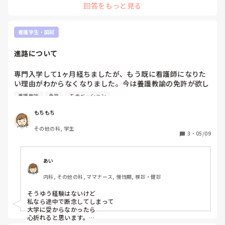
回答をもっと見る
看護学生・国試
進路について
専門入学して1ヶ月経ちましたが、もう既に看護師になりた
い理由がわからなくなりました。今は養護教諭の免許が欲し
いと思ってます。このまま続けて卒業後にまた進学するか、
養護教諭
免許
モチベーション
1度学校をやめて大学を受験し看護科に行って看護師と養護
教諭どちらも取るか、養護教諭1本で行くかどうしたらいい
もちもち
かわかりません。大学生が羨ましいという気持ちが強くて、
その他の科, 学生
もし学校を辞めたら看護の道を辞める気もしてます。こうい
3
・
05/09
った経験をされた方はいますか？周りにそういう経験をした
方はいますか？
あい
内科, その他の科, ママナース, 慢性期, 検診・健診
そうゆう経験はないけど

私なら途中で断念してしまって

大学に受からなかったら

心折れると思います。
