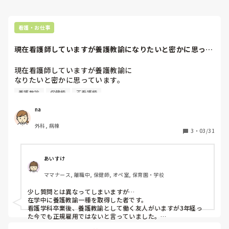
看護・お仕事
現在看護師していますが養護教諭になりたいと密かに思って
います。専門卒で...
現在看護師していますが養護教諭に

なりたいと密かに思っています。

専門卒で保健師の資格は持っていません。

養護教諭
保健師
正看護師
通信で取れる大学もあるみたいだけど

養護教諭試験をうけて教員試験を受けても

na
就職倍率7倍と聞いてあまり現実的ではないかな

外科, 病棟
とおもっています。

3
・
03/31
看護師から養護教諭になられた方いますか？
あいすけ
ママナース, 離職中, 保健師, オペ室, 保育園・学校
少し質問とは異なってしまいますが…

在学中に養護教諭一種を取得した者です。

看護学科卒業後、養護教諭として働く友人がいますが3年経っ
た今でも正規雇用ではないと言っていました。

資格取得には全く苦労しませんでしたが
