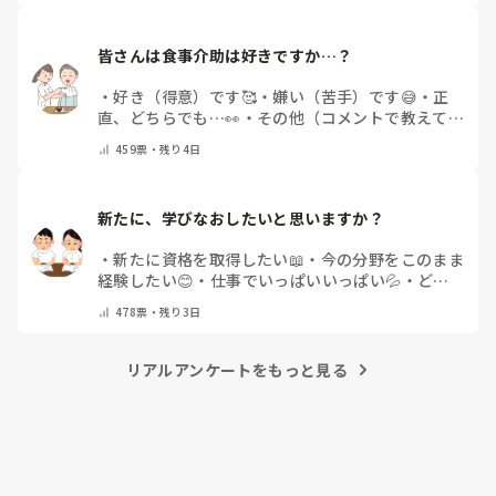
皆さんは食事介助は好きですか…？
・
好き（得意）です🥰
・
嫌い（苦手）です😅
・
正
直、どちらでも…👀
・
その他（コメントで教えてく
ださい）
459
票・
残り4日
新たに、学びなおしたいと思いますか？
・
新たに資格を取得したい📖
・
今の分野をこのまま
経験したい😊
・
仕事でいっぱいいっぱい💦
・
どん
な自分になりたいか探し中🧐
・
その他（コメントで
478
票・
残り3日
教えてください）
リアルアンケートをもっと見る