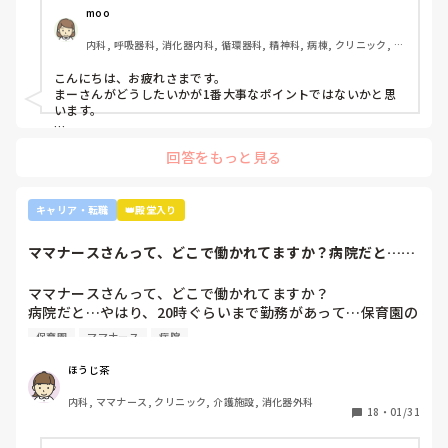
受け持ち1人になりました。

moo
複数受け持ちに戻るよう、1ヶ月間1年目のように勉強したり
内科, 呼吸器科, 消化器内科, 循環器科, 精神科, 病棟, クリニック, リ
と業務に臨んできました。

ーダー, 外来, 一般病院, 大学病院, 慢性期, 透析
そして最近師長さんに『君は病棟勤務よりも外来とか健診セ
こんにちは、お疲れさまです。

ンターとかのほうがいいのでは？ウチの部署もスタッフが足
まーさんがどうしたいかが1番大事なポイントではないかと思
りないから育てる余裕が足りない。前向きに捉えて看護師は
います。

いろんな働き方あるよ』と部署は決まってませんが、異動確
上司がどのような気持ちで提案されたかは分かりませんが、ケ
定となりました。

回答をもっと見る
アややることが多くて忙しくても、人間関係は良好でも、どう
しても自分に合わない部署や病院ってあるかと思います。

インシデントを多発したことや情報収集ができていなかった
り、看護のつながりが無かったことは自分でも反省していま
外来や検診センターは、また病棟とは全然違う業務になるの
キャリア・転職
👑殿堂入り
すし、今後成長させていきたいなと思っています。

で、病棟での臨床経験を積みたい気持ちがあるのであれば、ご
ですが、ここまで頑に病棟勤務を否定されて正直納得出来て
自身に合った病棟への異動か転職がいいのではないかなと…大
ママナースさんって、どこで働かれてますか？病院だと…や
きな病院だとどうしても異動で行きたくない場所に行かされて
いないです。

はり、20時ぐら...
しまうものですが(>_<)

他の先輩にも何人か相談しましたが『ぶっちゃけそこまです
ママナースさんって、どこで働かれてますか？

るかな？』『自分ならそこまでされたら辞めるよ』とのこ
病院も規模やいろいろ取り組んでいることが違うので、探して
病院だと…やはり、20時ぐらいまで勤務があって…保育園の
と。

みるとおもしろいですよ。ただ、転職するなら3年は基礎をつ
お迎えが間に合わないことが多くて…

師長さんの言ってることも確かに理解できますが

けてもいいのかなと思います。中途採用は即戦力を期待されま
保育園
ママナース
病院
みなさんの意見聞かせていただきたいです！
す。
私も、正直あまり健診センターや外来にはあまり魅力を感じ
てないですし、病棟での臨床経験を積んで学んでいきたいと
ほうじ茶
気持ちがあります。

内科, ママナース, クリニック, 介護施設, 消化器外科
・転職する

18
・
01/31
・とりあえず外来や健診センターで我慢する
