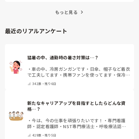
訣を紹介します。
もっと見る
最近のリアルアンケート
猛暑の中、通勤時の暑さ対策は…？
・
車の中、冷房ガンガンです
・
日傘、帽子など着衣
で工夫してます
・
携帯ファンを使ってます
・
保冷剤
を持ち運んでいます
・
特に暑さ対策はしていませ
342
票・
残り6日
ん
・
その他（コメントで教えて下さい）
新たなキャリアアップを目指すとしたらどんな資
格…？
・
今は、今の仕事を頑張りたいです！
・
専門看護
師
・
認定看護師
・
NST専門療法士
・
呼吸療法認定
士
・
糖尿病療養指導士
・
認知症ケア専門士
・
消化器
419
票・
残り5日
内視鏡技師
・
その他(コメントで教えて下さい)