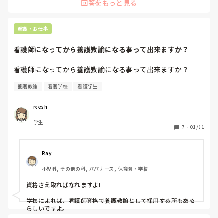
回答をもっと見る
就活をみているとやっぱり大変そうだった印象です。
看護・お仕事
看護師になってから養護教諭になる事って出来ますか？
養護教諭
看護学校
看護学生
reesh
学生
7
・
01/11
Ray
小児科, その他の科, パパナース, 保育園・学校
資格さえ取ればなれますよ❗

学校によれば、看護師資格で養護教諭として採用する所もある
らしいですよ。