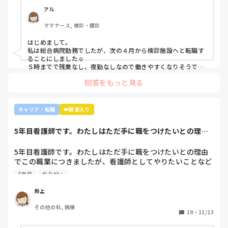
アル
ママナース, 検診・健診
はじめまして。

私は総合病院勤務でしたが、次の４月から検診施設へと転職す
ることにしました☺️

５時までで残業なし、夜勤なしなので働きやすくなりそうです
☺️お子さん小さいと悩みますよね😢
回答をもっと見る
キャリア・転職
👑殿堂入り
5年目看護師です。わたしはただ手に職をつけたいとの理由
でこの職業につき...
5年目看護師です。わたしはただ手に職をつけたいとの理由
でこの職業につきましたが、看護師としてやりたいことなど
あまり考えたことがなく、ただ言われたことをやっているよ
5年目
やりがい
うな日々に感じます。目標ややりがいもなく、"業務"として
続けてしまっています。

掛上
みなさんはどういったきっかけで看護師を目指したり、今の
その他の科, 病棟
科についていたりしますか？

19
・
11/23
そもそもこんなこと考えながら仕事してるのも変ですかね…