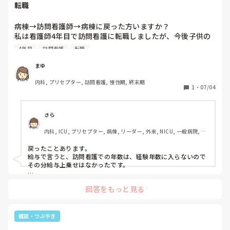
転職
病棟→訪問看護師→病棟に戻った方いますか？

私は看護師4年目で訪問看護に転職しましたが、今後子供の
ことを考えたりなどすると病棟をまた挟むのも一つの選択肢
4年目
訪問看護
転職
かなと思っています。

働いてみてどうだったか感想を教えて欲しいです
まゆ
内科, プリセプター, 訪問看護, 慢性期, 終末期
1
・
07/04
さら
内科, ICU, プリセプター, 病棟, リーダー, 外来, NICU, 一般病院, 大
学病院, 派遣
戻ったことあります。

給与で言うと、訪問看護での年数は、経験年数に入らないので
その分給与上乗せはなかったです。

例えば病棟3年、訪問看護4年だとして、経験年数7年かなと思
回答をもっと見る
われるのですが、基本臨床での経験が経験年数とされるところ
が多いので、病棟3年分しか見てもらえないです。

働き方は大変ですね。

雑談・つぶやき
とにかくシフトはギリギリに出るから子供の予定が取れるのか