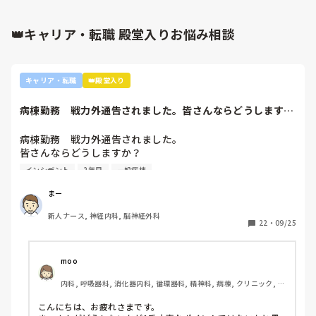
とじゃないですか！！

むしろ、私の病棟では、どうしたら申し送りの時間が減らせる
か試行錯誤してましたよ。

👑キャリア・転職 殿堂入りお悩み相談
師長さんへ相談して、申し送りの方法を統一してもらってもい
いかもですね。

コメント失礼しました‼︎
キャリア・転職
👑殿堂入り
病棟勤務　戦力外通告されました。皆さんならどうします
か？2年目です。1...
病棟勤務　戦力外通告されました。

皆さんならどうしますか？

2年目です。1年目はゆるい部署にいましたが、人間関係が原
インシデント
2年目
一般病棟
因で2年目から脳外科・神経内科に異動しました。異動して
からの人間関係は良好です。

まー
ですが、異動してから薬剤に関するインシデントを4件ほど
新人ナース, 神経内科, 脳神経外科
起こし、優先順位や多重課題ができていないのでは？という
22
・
09/25
方が浮き彫りになり師長や主任に『複数受け持ち任せられな
い』『一人を持って看護のつながりを持って』ということで
受け持ち1人になりました。

moo
複数受け持ちに戻るよう、1ヶ月間1年目のように勉強したり
内科, 呼吸器科, 消化器内科, 循環器科, 精神科, 病棟, クリニック, リ
と業務に臨んできました。

ーダー, 外来, 一般病院, 大学病院, 慢性期, 透析
そして最近師長さんに『君は病棟勤務よりも外来とか健診セ
こんにちは、お疲れさまです。

ンターとかのほうがいいのでは？ウチの部署もスタッフが足