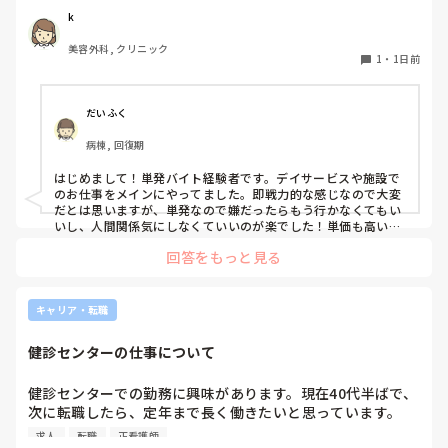
ような雰囲気なのか知りたいです。
k
美容外科, クリニック
1
・
1日前
だいふく
病棟, 回復期
はじめまして！単発バイト経験者です。デイサービスや施設で
のお仕事をメインにやってました。即戦力的な感じなので大変
だとは思いますが、単発なので嫌だったらもう行かなくてもい
いし、人間関係気にしなくていいのが楽でした！単価も高いで
すし私には合ってたかなと思います。ただ、自分の行きたい日
回答をもっと見る
にちに空きがあるか分からないのでそこは難点ですかね。
キャリア・転職
健診センターの仕事について
健診センターでの勤務に興味があります。現在40代半ばで、
次に転職したら、定年まで長く働きたいと思っています。

健診センターは比較的人気があるので、あまり空きがないと
求人
転職
正看護師