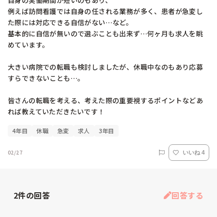
自身の実働期間が短いのもあり、

例えば訪問看護では自身の任される業務が多く、患者が急変し
た際には対応できる自信がない…など。

基本的に自信が無いので選ぶことも出来ず…何ヶ月も求人を眺
めています。

大きい病院での転職も検討しましたが、休職中なのもあり応募
すらできないことも…。

皆さんの転職を考える、考えた際の重要視するポイントなどあ
れば教えていただきたいです！
4年目
休職
急変
求人
3年目
02/27
いいね 4
2
件の回答
回答する