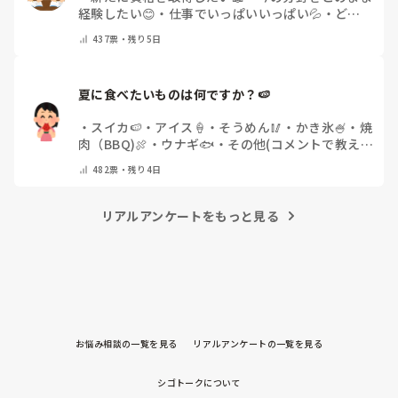
経験したい😊
・
仕事でいっぱいいっぱい💦
・
どん
な自分になりたいか探し中🧐
・
その他（コメントで
437
票・
残り5日
教えてください）
夏に食べたいものは何ですか？🍉
・
スイカ🍉
・
アイス🍦
・
そうめん🥢
・
かき氷🍧
・
焼
肉（BBQ)🍖
・
ウナギ🐟
・
その他(コメントで教え
てください)
482
票・
残り4日
リアルアンケートをもっと見る
お悩み相談の一覧を見る
リアルアンケートの一覧を見る
シゴトークについて