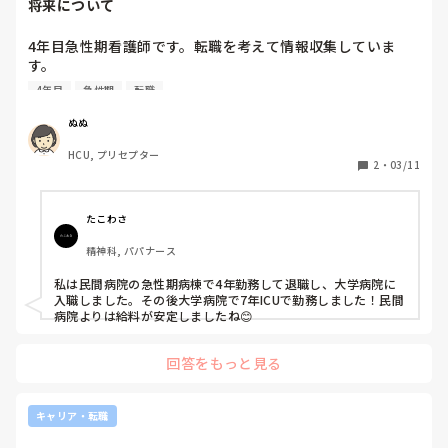
将来について
4年目急性期看護師です。転職を考えて情報収集していま
す。

みなさん最終的にどんな働き方を目指してますか？

4年目
急性期
転職
病棟・訪問看護・行政・企業看護師など。

参考にしたいです。ご経験などうかがえましたら教えてくだ
ぬぬ
HCU, プリセプター
2
・
03/11
たこわさ
精神科, パパナース
私は民間病院の急性期病棟で4年勤務して退職し、大学病院に
入職しました。その後大学病院で7年ICUで勤務しました！民間
病院よりは給料が安定しましたね😊
回答をもっと見る
キャリア・転職