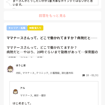
まーさんがどうしたいかが1番大事なポイントではないかと思
りないから育てる余裕が足りない。前向きに捉えて看護師は
います。

いろんな働き方あるよ』と部署は決まってませんが、異動確
上司がどのような気持ちで提案されたかは分かりませんが、ケ
定となりました。

回答をもっと見る
アややることが多くて忙しくても、人間関係は良好でも、どう
しても自分に合わない部署や病院ってあるかと思います。

インシデントを多発したことや情報収集ができていなかった
り、看護のつながりが無かったことは自分でも反省していま
外来や検診センターは、また病棟とは全然違う業務になるの
キャリア・転職
👑殿堂入り
すし、今後成長させていきたいなと思っています。

で、病棟での臨床経験を積みたい気持ちがあるのであれば、ご
ですが、ここまで頑に病棟勤務を否定されて正直納得出来て
自身に合った病棟への異動か転職がいいのではないかなと…大
ママナースさんって、どこで働かれてますか？病院だと…や
きな病院だとどうしても異動で行きたくない場所に行かされて
いないです。

はり、20時ぐら...
しまうものですが(>_<)

他の先輩にも何人か相談しましたが『ぶっちゃけそこまです
ママナースさんって、どこで働かれてますか？

るかな？』『自分ならそこまでされたら辞めるよ』とのこ
病院も規模やいろいろ取り組んでいることが違うので、探して
病院だと…やはり、20時ぐらいまで勤務があって…保育園の
と。

みるとおもしろいですよ。ただ、転職するなら3年は基礎をつ
お迎えが間に合わないことが多くて…

師長さんの言ってることも確かに理解できますが

けてもいいのかなと思います。中途採用は即戦力を期待されま
保育園
ママナース
病院
みなさんの意見聞かせていただきたいです！
す。
私も、正直あまり健診センターや外来にはあまり魅力を感じ
てないですし、病棟での臨床経験を積んで学んでいきたいと
ほうじ茶
気持ちがあります。

内科, ママナース, クリニック, 介護施設, 消化器外科
・転職する

18
・
01/31
・とりあえず外来や健診センターで我慢する

アル
ママナース, 検診・健診
はじめまして。
