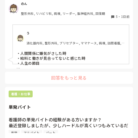
のん
整形外科, リハビリ科, 病棟, リーダー, 脳神経外科, 回復期
5
・
1日前
う
消化器内科, 整形外科, プリセプター, ママナース, 病棟, 訪問看護, 
リーダー, 消化器外科, 一般病院
・人間関係に嫌気がさした時

・給料と働きが見合ってないと感じた時

・人生の節目

回答をもっと見る
看護・お仕事
単発バイト
看護師の単発バイトの経験がある方いますか？

最近登録しましたが、少しハードルが高くいつもみているだ
けです。

単発
アルバイト
パート
1度行ってもういいかなと言っている知り合いもいて、どの