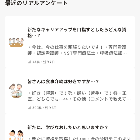
最近のリアルアンケート
新たなキャリアアップを目指すとしたらどんな資
格…？
・
今は、今の仕事を頑張りたいです！
・
専門看護
師
・
認定看護師
・
NST専門療法士
・
呼吸療法認定
士
・
糖尿病療養指導士
・
認知症ケア専門士
・
消化器
43
票・
残り7日
内視鏡技師
・
その他(コメントで教えて下さい)
皆さんは食事介助は好きですか…？
・
好き（得意）です🥰
・
嫌い（苦手）です😅
・
正
直、どちらでも…👀
・
その他（コメントで教えてく
ださい）
390
票・
残り6日
新たに、学びなおしたいと思いますか？
・
新たに資格を取得したい📖
・
今の分野をこのまま