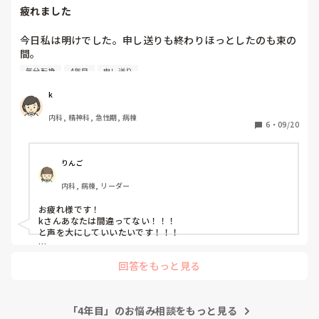
ハラハラするし、夜勤もあまり入れないから、あまりいい顔さ
疲れました
れないし。訪問看護の方が給与が5万ほど良かったし、ママさ
んも多くてあんまり病棟に魅力はなかったですね。
今日私は明けでした。申し送りも終わりほっとしたのも束の
間。

気分転換
4年目
申し送り
一人の看護師に呼び出され、申し送りについてネチネチと言
われました。基本的に電カルにのってるので必要ないなと思
k
った患者の情報はあえて申し送らなかったのですが、それが
内科, 精神科, 急性期, 病棟
必要だったと。

6
・
09/20
今日私が申し送ったリーダーは昨日の日勤帯もいたし、ある
患者について知ってる情報だと思ってたのであえて申し送り
りんご
にはあげませんでした。

内科, 病棟, リーダー
私が一番経験年数浅い【4年目】ですし、先輩は10年以上の
お疲れ様です！

ベテランの方ばかりです。

kさんあなたは間違ってない！！！

まさか夜勤明けに感情的に言われるとは思わず帰る際に挨拶
と声を大にしていいたいです！！！

をしても無視。

kさんがなぜその情報を送らなかったのか、カルテに載ってる
回答をもっと見る
という根拠があるのに対し、その先輩の言ってることには根拠
あまりいい気分にはなりませんでした。

がみえない、、、。

気分転換して乗り切ろうと思います。
それに申し送りって、余分な情報が増えるほど、相手の時間を
「4年目」のお悩み相談をもっと見る
奪って、その分患者さんに還元できるケアの時間も減るってこ