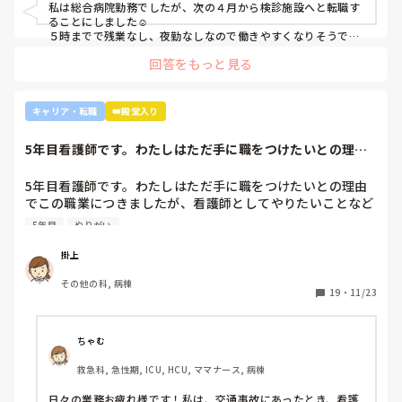
私は総合病院勤務でしたが、次の４月から検診施設へと転職す
ることにしました☺️

５時までで残業なし、夜勤なしなので働きやすくなりそうです
☺️お子さん小さいと悩みますよね😢
回答をもっと見る
キャリア・転職
👑殿堂入り
5年目看護師です。わたしはただ手に職をつけたいとの理由
でこの職業につき...
5年目看護師です。わたしはただ手に職をつけたいとの理由
でこの職業につきましたが、看護師としてやりたいことなど
あまり考えたことがなく、ただ言われたことをやっているよ
5年目
やりがい
うな日々に感じます。目標ややりがいもなく、"業務"として
続けてしまっています。

掛上
みなさんはどういったきっかけで看護師を目指したり、今の
その他の科, 病棟
科についていたりしますか？

19
・
11/23
そもそもこんなこと考えながら仕事してるのも変ですかね…
笑
ちゃむ
救急科, 急性期, ICU, HCU, ママナース, 病棟
日々の業務お疲れ様です！私は、交通事故にあったとき、看護