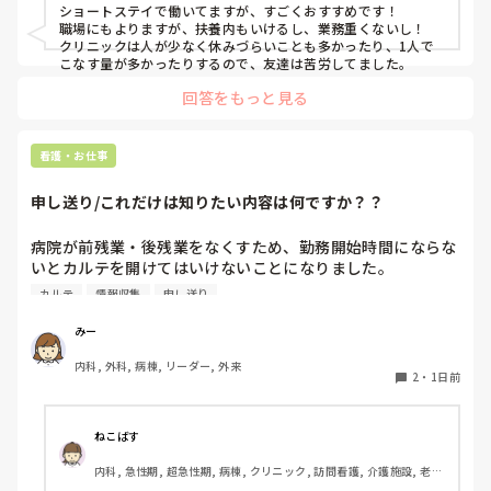
ショートステイで働いてますが、すごくおすすめです！

職場にもよりますが、扶養内もいけるし、業務重くないし！

クリニックは人が少なく休みづらいことも多かったり、1人で
こなす量が多かったりするので、友達は苦労してました。
回答をもっと見る
看護・お仕事
申し送り/これだけは知りたい内容は何ですか？？
病院が前残業・後残業をなくすため、勤務開始時間にならな
いとカルテを開けてはいけないことになりました。

カルテ
情報収集
申し送り
そのため、十分な情報収集が困難になり、前勤務者がしっか
りと記録に残していない場合はとても困ることが増えまし
みー
た。申し送り自体は存在していますが、後残業もなくす風潮
内科, 外科, 病棟, リーダー, 外来
で、5分以内で終わるように、と言われています。

2
・
1日前
人にもよるのですが、端的な申し送りのためにこれだけは知
っておきたい内容は何ですか？？
ねこばす
内科, 急性期, 超急性期, 病棟, クリニック, 訪問看護, 介護施設, 老健
施設, リーダー, 神経内科, 脳神経外科, 一般病院, 慢性期, 回復期, 終