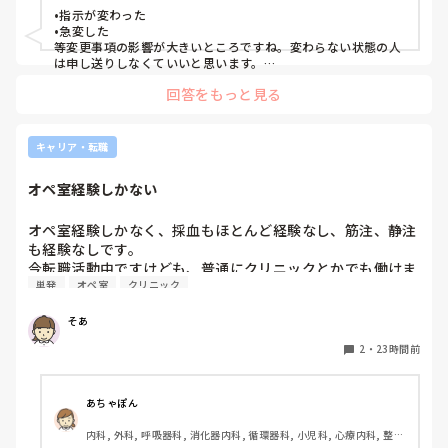
末期, 透析, 保育園・学校, SCU, 派遣, 小規模多機能, 看護多機能
•指示が変わった

•急変した

等変更事項の影響が大きいところですね。変わらない状態の人
は申し送りしなくていいと思います。

絶対伝えたいけど長文で記録には残せない時は時間がある時は
回答をもっと見る
Wordで文章を作って渡してました。
キャリア・転職
オペ室経験しかない
オペ室経験しかなく、採血もほとんど経験なし、筋注、静注
も経験なしです。

今転職活動中ですけども、普通にクリニックとかでも働けま
単発
オペ室
クリニック
すかね(考えてるところは、眼科や皮膚科あたりです)

そあ
もう一つ、単発のバイトもしたいのですがオペ室経験しかな
い人でも働けるようなところはありますかね。

2
・
23時間前
病棟経験も一度もないので色々と不安でいっぱいです。
あちゃぽん
内科, 外科, 呼吸器科, 消化器内科, 循環器科, 小児科, 心療内科, 整形