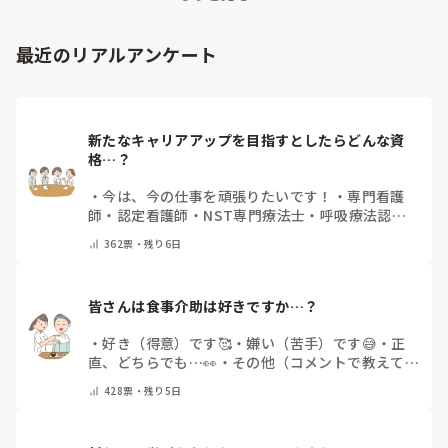
最近のリアルアンケート
新たなキャリアアップを目指すとしたらどんな資
格…？
・
今は、今の仕事を頑張りたいです！
・
専門看護
師
・
認定看護師
・
NST専門療法士
・
呼吸療法認定
士
・
糖尿病療養指導士
・
認知症ケア専門士
・
消化器
362
票・
残り6日
内視鏡技師
・
その他(コメントで教えて下さい)
皆さんは食事介助は好きですか…？
・
好き（得意）です🥰
・
嫌い（苦手）です😅
・
正
直、どちらでも…👀
・
その他（コメントで教えてく
ださい）
428
票・
残り5日