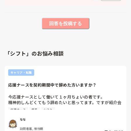
回答を投稿する
「シフト」のお悩み相談
キャリア・転職
応援ナースを契約期間中で辞めた方いますか？
今応援ナースとして働いて１ヶ月ちょいの者です。

精神的しんどくてもう辞めたいと思ってます。ですが紹介会
社を通していることや、シフトがすでに決まっていることか
応援ナース
部長
シフト
ら辞めるのも気まずいです。

なな
応援ナースを契約期間未満で辞めた方いたらどのようにして
訪問看護, 慢性期
辞めたか、流れを聞きたいです。よろしくお願いします。