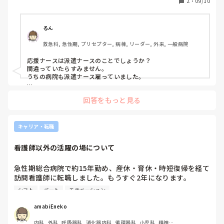
2
・
09/10
（師長、部長と面談はあったか、決まってるシフトはやって
辞めたのか、スタッフの反応、など)
るん
救急科, 急性期, プリセプター, 病棟, リーダー, 外来, 一般病院
応援ナースは派遣ナースのことでしょうか？

間違っていたらすみません。

うちの病院も派遣ナース雇っていました。

自分の体調が一番です。

回答をもっと見る
紹介会社、その職場の師長さんに伝えて辞めたい故を伝えまし
ょう。

シフトが決まっていても辞められます。
キャリア・転職
看護師以外の活躍の場について
急性期総合病院で約15年勤め、産休・育休・時短復帰を経て
訪問看護師に転職しました。もうすぐ2年になります。

現在はオンコールの有無も選択できるしシフトも割と自由に
シフト
パート
モチベーション
組めるのですが、それでもやっぱり、看護師として今後も長
く勤めていくことに不安を感じます。主に体力面です。

amabiEneko
副業としてライターやWEBデザインなど色々と挑戦していま
内科, 外科, 呼吸器科, 消化器内科, 循環器科, 小児科, 精神科, 