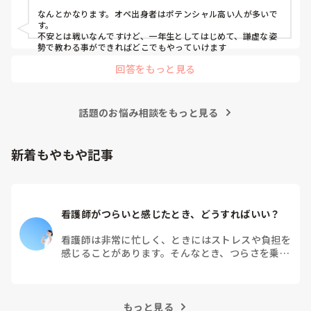
外科, 産科・婦人科, 耳鼻咽喉科, 皮膚科, 泌尿器科, リハビリ科, 総
合診療科, 救急科, 超急性期, ICU, CCU, HCU, その他の科, ママナー
なんとかなります。オペ出身者はポテンシャル高い人が多いで
ス, 外来, 神経内科, 脳神経外科, NICU, 消化器外科, 一般病院, 慢性
す。

期, 回復期, 終末期, オペ室, 透析, 検診・健診
不安とは戦いなんですけど、一年生としてはじめて、謙虚な姿
勢で教わる事ができればどこでもやっていけます
回答をもっと見る
話題のお悩み相談をもっと見る
新着もやもや記事
看護師がつらいと感じたとき、どうすればいい？
看護師は非常に忙しく、ときにはストレスや負担を
感じることがあります。そんなとき、つらさを乗り
越えるためにはどうすればよいでしょうか？この記
事では、看護師がつらさを感じたときの対処法や秘
訣を紹介します。
もっと見る