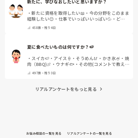
新たに、学びなおしたいと思いますか？
・
新たに資格を取得したい📖
・
今の分野をこのまま
経験したい😊
・
仕事でいっぱいいっぱい💦
・
どん
な自分になりたいか探し中🧐
・
その他（コメントで
458
票・
残り4日
教えてください）
夏に食べたいものは何ですか？🍉
・
スイカ🍉
・
アイス🍦
・
そうめん🥢
・
かき氷🍧
・
焼
肉（BBQ)🍖
・
ウナギ🐟
・
その他(コメントで教え
てください)
497
票・
残り3日
リアルアンケートをもっと見る
お悩み相談の一覧を見る
リアルアンケートの一覧を見る