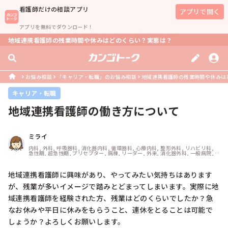
看護師
だけの相談アプリ
アプリで開く
アプリを無料でダウンロード！
地域連携看護師の残業時間や休みはどのくらい？実態は？
お悩み相談
「キャリア・転職」のお悩み相談
地域連携看護師の残業時間や休みは
キャリア・転職
地域連携看護師の働き方について
ミライ
内科, 外科, 呼吸器科, 消化器内科, 循環器科, 心療内科, 整形外科, リハビリ科, 
急性期, 超急性期, プリセプター, 病棟, リーダー, 外来, 消化器外科, 一般病院, 
慢性期, 回復期, 終末期
地域連携看護師に興味があり、やってみたい気持ちはあります
が、残業が多いイメージで踏みとどまってしまいます。実際に地
域連携看護師を経験された方、残業はどのくらいでしたか？急
なお休みや平日に休みをもらうこと、連休をとることは可能で
しょうか？よろしくお願いします。