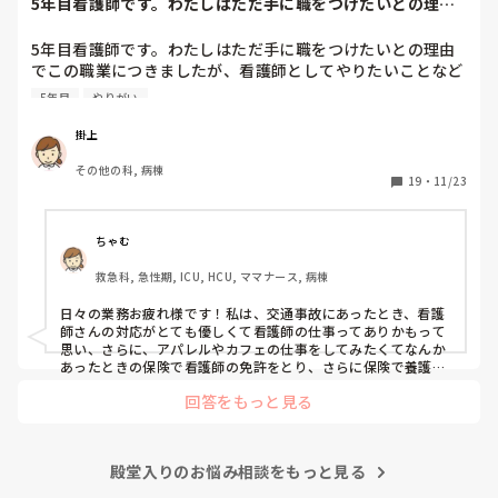
5年目看護師です。わたしはただ手に職をつけたいとの理由
でこの職業につき...
5年目看護師です。わたしはただ手に職をつけたいとの理由
でこの職業につきましたが、看護師としてやりたいことなど
あまり考えたことがなく、ただ言われたことをやっているよ
5年目
やりがい
うな日々に感じます。目標ややりがいもなく、"業務"として
続けてしまっています。

掛上
みなさんはどういったきっかけで看護師を目指したり、今の
その他の科, 病棟
科についていたりしますか？

19
・
11/23
そもそもこんなこと考えながら仕事してるのも変ですかね…
笑
ちゃむ
救急科, 急性期, ICU, HCU, ママナース, 病棟
日々の業務お疲れ様です！私は、交通事故にあったとき、看護
師さんの対応がとても優しくて看護師の仕事ってありかもって
思い、さらに、アパレルやカフェの仕事をしてみたくてなんか
あったときの保険で看護師の免許をとり、さらに保険で養護教
諭と保健師もとりました笑 結局看護師しかしてません。スタバ
回答をもっと見る
で働きたいです！笑
殿堂入りのお悩み相談をもっと見る