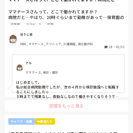
いないです。

はり、20時ぐら...
しまうものですが(>_<)

他の先輩にも何人か相談しましたが『ぶっちゃけそこまです
ママナースさんって、どこで働かれてますか？

るかな？』『自分ならそこまでされたら辞めるよ』とのこ
病院も規模やいろいろ取り組んでいることが違うので、探して
病院だと…やはり、20時ぐらいまで勤務があって…保育園の
と。

みるとおもしろいですよ。ただ、転職するなら3年は基礎をつ
お迎えが間に合わないことが多くて…

師長さんの言ってることも確かに理解できますが

けてもいいのかなと思います。中途採用は即戦力を期待されま
保育園
ママナース
病院
みなさんの意見聞かせていただきたいです！
す。
私も、正直あまり健診センターや外来にはあまり魅力を感じ
てないですし、病棟での臨床経験を積んで学んでいきたいと
ほうじ茶
気持ちがあります。

内科, ママナース, クリニック, 介護施設, 消化器外科
・転職する

18
・
01/31
・とりあえず外来や健診センターで我慢する

アル
ママナース, 検診・健診
はじめまして。

私は総合病院勤務でしたが、次の４月から検診施設へと転職す
ることにしました☺️

５時までで残業なし、夜勤なしなので働きやすくなりそうです
☺️お子さん小さいと悩みますよね😢
回答をもっと見る
キャリア・転職
👑殿堂入り