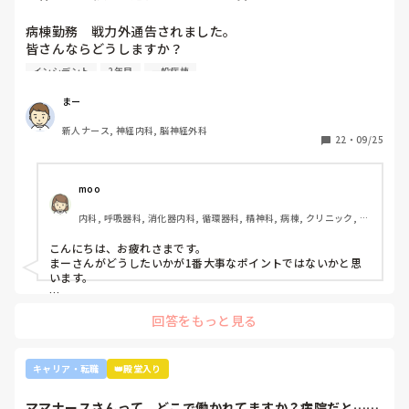
か？2年目です。1...
病棟勤務　戦力外通告されました。

皆さんならどうしますか？

2年目です。1年目はゆるい部署にいましたが、人間関係が原
インシデント
2年目
一般病棟
因で2年目から脳外科・神経内科に異動しました。異動して
からの人間関係は良好です。

まー
ですが、異動してから薬剤に関するインシデントを4件ほど
新人ナース, 神経内科, 脳神経外科
起こし、優先順位や多重課題ができていないのでは？という
22
・
09/25
方が浮き彫りになり師長や主任に『複数受け持ち任せられな
い』『一人を持って看護のつながりを持って』ということで
受け持ち1人になりました。

moo
複数受け持ちに戻るよう、1ヶ月間1年目のように勉強したり
内科, 呼吸器科, 消化器内科, 循環器科, 精神科, 病棟, クリニック, リ
と業務に臨んできました。

ーダー, 外来, 一般病院, 大学病院, 慢性期, 透析
そして最近師長さんに『君は病棟勤務よりも外来とか健診セ
こんにちは、お疲れさまです。

ンターとかのほうがいいのでは？ウチの部署もスタッフが足
まーさんがどうしたいかが1番大事なポイントではないかと思
りないから育てる余裕が足りない。前向きに捉えて看護師は
います。

いろんな働き方あるよ』と部署は決まってませんが、異動確
上司がどのような気持ちで提案されたかは分かりませんが、ケ
定となりました。

回答をもっと見る
アややることが多くて忙しくても、人間関係は良好でも、どう
しても自分に合わない部署や病院ってあるかと思います。

インシデントを多発したことや情報収集ができていなかった
り、看護のつながりが無かったことは自分でも反省していま
外来や検診センターは、また病棟とは全然違う業務になるの
キャリア・転職
👑殿堂入り
すし、今後成長させていきたいなと思っています。

で、病棟での臨床経験を積みたい気持ちがあるのであれば、ご
ですが、ここまで頑に病棟勤務を否定されて正直納得出来て
自身に合った病棟への異動か転職がいいのではないかなと…大
ママナースさんって、どこで働かれてますか？病院だと…や
きな病院だとどうしても異動で行きたくない場所に行かされて