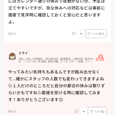
にはカレンダー通りの休みで夜勤がない分、予定は
立てやすいですが、急な休みへの対応などは事前に
面接で見学時に確認しておくと安心だと思います
よ。
06/11
いいね 1
ミライ
内科, 外科, 呼吸器科, 消化器内科, 循環器科, 心療内科, 整形外
質問主
科, リハビリ科, 急性期, 超急性期, プリセプター, 病棟, リーダ
ー, 外来, 消化器外科, 一般病院, 慢性期, 回復期, 終末期
やってみたい気持ちもあるんですが踏み出せなく
て...確かにスタッフの人数でも変わってきますよね
💦１人だけのところだと自分の都合の休みは取りず
らいかもですね💦面接を受ける時に確認してみま
す！ありがとうございます😊
06/13
いいね