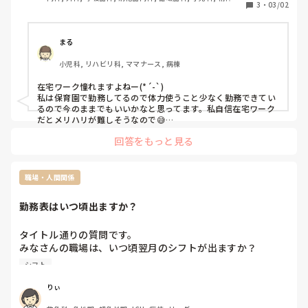
すが、まだまだ実績がないため収入といえる程のものには繋
3
・
03/02
整形外科, 耳鼻咽喉科, 皮膚科, 泌尿器科, リハビリ科, 総合診
がらず...

療科, 救急科, 急性期, 超急性期, ICU, CCU, ママナース, 病
将来的には在宅ワークメインにしていきたいと考えておりま
棟, 訪問看護, リーダー, 神経内科, 脳神経外科, 消化器外科, 
慢性期, 回復期, 終末期, 透析, SCU
す。

まる
小児科, リハビリ科, ママナース, 病棟
看護師以外(看護の資格を活かせる職でも可)で現在活躍され
ておられる方

在宅ワーク憧れますよねー(*´-`)

どのようにその道筋を築いてきたか、ご教示いただけますで
私は保育園で勤務してるので体力使うこと少なく勤務できてい
しょうか？よろしくお願いいたします🙇‍♀️
るので今のままでもいいかなと思ってます。私自信在宅ワーク
だとメリハリが難しそうなので😅

知り合いは看護師から心理士に転職し、ほぼ在宅で勤務してお
回答をもっと見る
り、看護師の給料と変わらないぐらいになってきたと言ってい
ましたが、気分転換に週一で病院で勤務もしていました。
職場・人間関係
勤務表はいつ頃出ますか？
タイトル通りの質問です。

みなさんの職場は、いつ頃翌月のシフトが出ますか？

いくつかの病院を経験していますが、今の職場が一番遅く
シフト
て、25日過ぎに出ます。

翌月最初の方に連休があっても予定が組みにくく、少し不満
りぃ
です。
