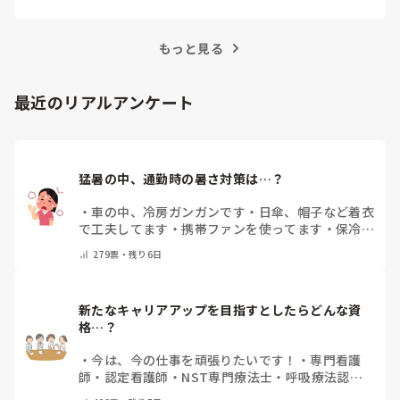
事では、看護師がつらさを感じたときの対処法や秘
訣を紹介します。
もっと見る
最近のリアルアンケート
猛暑の中、通勤時の暑さ対策は…？
・
車の中、冷房ガンガンです
・
日傘、帽子など着衣
で工夫してます
・
携帯ファンを使ってます
・
保冷剤
を持ち運んでいます
・
特に暑さ対策はしていませ
279
票・
残り6日
ん
・
その他（コメントで教えて下さい）
新たなキャリアアップを目指すとしたらどんな資
格…？
・
今は、今の仕事を頑張りたいです！
・
専門看護
師
・
認定看護師
・
NST専門療法士
・
呼吸療法認定
士
・
糖尿病療養指導士
・
認知症ケア専門士
・
消化器