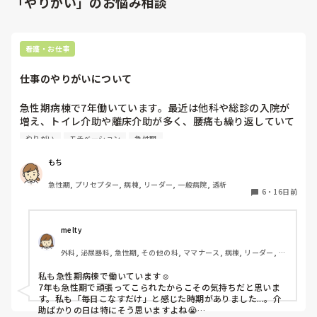
「やりがい」のお悩み相談
看護・お仕事
仕事のやりがいについて
急性期病棟で7年働いています。最近は他科や総診の入院が
増え、トイレ介助や離床介助が多く、腰痛も繰り返していて
「私は何のために働いているんだろう」と感じることがあり
やりがい
モチベーション
急性期
ます。以前は患者と関わることでやりがいを感じていたので
すが、今は毎日業務をこなすだけになっています。同じよう
もち
にやりがいを見失った経験がある方はいますか？また、どの
急性期, プリセプター, 病棟, リーダー, 一般病院, 透析
ように気持ちを立て直しましたか？
6
・
16日前
melty
外科, 泌尿器科, 急性期, その他の科, ママナース, 病棟, リーダー, 消
化器外科
私も急性期病棟で働いています☺️

7年も急性期で頑張ってこられたからこその気持ちだと思いま
す。私も「毎日こなすだけ」と感じた時期がありました...。介
助ばかりの日は特にそう思いますよね😭
