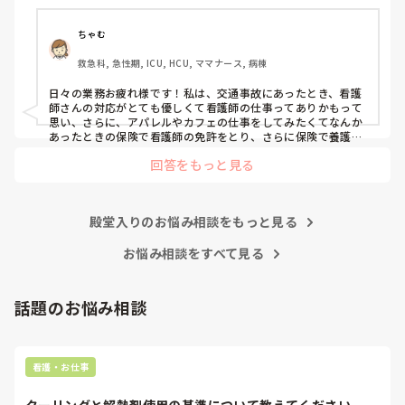
笑
ちゃむ
救急科, 急性期, ICU, HCU, ママナース, 病棟
日々の業務お疲れ様です！私は、交通事故にあったとき、看護
師さんの対応がとても優しくて看護師の仕事ってありかもって
思い、さらに、アパレルやカフェの仕事をしてみたくてなんか
あったときの保険で看護師の免許をとり、さらに保険で養護教
諭と保健師もとりました笑 結局看護師しかしてません。スタバ
回答をもっと見る
で働きたいです！笑
殿堂入りのお悩み相談をもっと見る
お悩み相談をすべて見る
話題のお悩み相談
看護・お仕事
クーリングと解熱剤使用の基準について教えてください