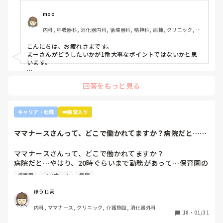
い』『一人を持って看護のつながりを持って』ということで
受け持ち1人になりました。

moo
複数受け持ちに戻るよう、1ヶ月間1年目のように勉強したり
内科, 呼吸器科, 消化器内科, 循環器科, 精神科, 病棟, クリニック, リ
と業務に臨んできました。

ーダー, 外来, 一般病院, 大学病院, 慢性期, 透析
そして最近師長さんに『君は病棟勤務よりも外来とか健診セ
こんにちは、お疲れさまです。

ンターとかのほうがいいのでは？ウチの部署もスタッフが足
まーさんがどうしたいかが1番大事なポイントではないかと思
りないから育てる余裕が足りない。前向きに捉えて看護師は
います。

いろんな働き方あるよ』と部署は決まってませんが、異動確
上司がどのような気持ちで提案されたかは分かりませんが、ケ
定となりました。

回答をもっと見る
アややることが多くて忙しくても、人間関係は良好でも、どう
しても自分に合わない部署や病院ってあるかと思います。

インシデントを多発したことや情報収集ができていなかった
り、看護のつながりが無かったことは自分でも反省していま
外来や検診センターは、また病棟とは全然違う業務になるの
キャリア・転職
👑殿堂入り
すし、今後成長させていきたいなと思っています。

で、病棟での臨床経験を積みたい気持ちがあるのであれば、ご
ですが、ここまで頑に病棟勤務を否定されて正直納得出来て
自身に合った病棟への異動か転職がいいのではないかなと…大
ママナースさんって、どこで働かれてますか？病院だと…や
きな病院だとどうしても異動で行きたくない場所に行かされて
いないです。

はり、20時ぐら...
しまうものですが(>_<)

他の先輩にも何人か相談しましたが『ぶっちゃけそこまです
ママナースさんって、どこで働かれてますか？

るかな？』『自分ならそこまでされたら辞めるよ』とのこ
病院も規模やいろいろ取り組んでいることが違うので、探して
病院だと…やはり、20時ぐらいまで勤務があって…保育園の
と。

みるとおもしろいですよ。ただ、転職するなら3年は基礎をつ
お迎えが間に合わないことが多くて…

師長さんの言ってることも確かに理解できますが

けてもいいのかなと思います。中途採用は即戦力を期待されま
保育園
ママナース
病院
みなさんの意見聞かせていただきたいです！
す。
私も、正直あまり健診センターや外来にはあまり魅力を感じ
てないですし、病棟での臨床経験を積んで学んでいきたいと
ほうじ茶
気持ちがあります。

内科, ママナース, クリニック, 介護施設, 消化器外科
・転職する

18
・
01/31
・とりあえず外来や健診センターで我慢する
