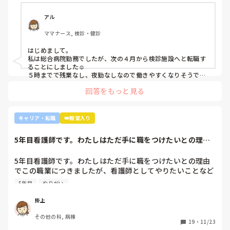
アル
ママナース, 検診・健診
はじめまして。

私は総合病院勤務でしたが、次の４月から検診施設へと転職す
ることにしました☺️

５時までで残業なし、夜勤なしなので働きやすくなりそうです
☺️お子さん小さいと悩みますよね😢
回答をもっと見る
キャリア・転職
👑殿堂入り
5年目看護師です。わたしはただ手に職をつけたいとの理由
でこの職業につき...
5年目看護師です。わたしはただ手に職をつけたいとの理由
でこの職業につきましたが、看護師としてやりたいことなど
あまり考えたことがなく、ただ言われたことをやっているよ
5年目
やりがい
うな日々に感じます。目標ややりがいもなく、"業務"として
続けてしまっています。

掛上
みなさんはどういったきっかけで看護師を目指したり、今の
その他の科, 病棟
科についていたりしますか？

19
・
11/23
そもそもこんなこと考えながら仕事してるのも変ですかね…