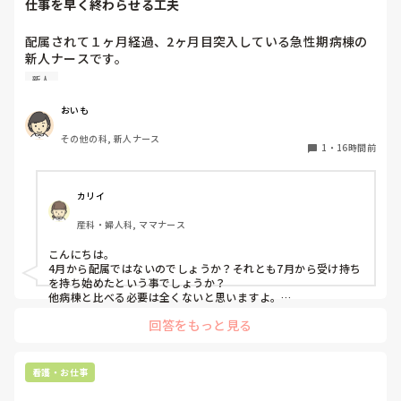
仕事を早く終わらせる工夫
また、感染性発熱でセットポイントが上昇している段階、特
に悪寒や末梢冷感がある患者さんへのクーリングは、患者さ
配属されて１ヶ月経過、2ヶ月目突入している急性期病棟の
んが希望する場合を除いて積極的に行うメリットがあまりな
新人ナースです。

いのでは？とも感じています。

他の病棟の同期は4、5人受け持っている中まだ2人しか受け
新人
持っていません。

皆さんは感染症による発熱時、

しかも、2人受け持ちで平均1～3時間は残業しています。3
「解熱剤を使う・使わない」

おいも
人目に入れないことに焦りを感じています。

「クーリングする・しない」

その他の科, 新人ナース
を何を基準に判断していますか？

1
・
16時間前
皆さんの仕事を早く終わらせるために工夫してること教えて
病棟や救急、ICUなど、それぞれの現場での考え方も聞いて
みたいです。
カリイ
産科・婦人科, ママナース
こんにちは。

4月から配属ではないのでしょうか？それとも7月から受け持ち
を持ち始めたという事でしょうか？

他病棟と比べる必要は全くないと思いますよ。

回答をもっと見る
まず、同じ病棟の先輩達はどうしていますか？先輩と比較して
足りない、時間がかかるのはどんな部分ですか？

私の想像にすぎませんが、多分準備が足りないか遅いと思いま
す。

看護・お仕事
前日受け持ちがわかるなら、やりそうな処置等、手順や必要物
品、物品の位置まで予習してから出勤します。4月入職なら今