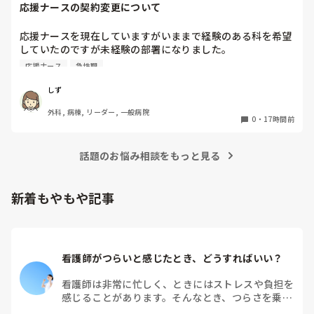
応援ナースの契約変更について
まで見学したり、マニュアルをみて先輩から教わってきた事の
ストックがありますよね！是非活用して下さい‼︎

応援ナースを現在していますがいままで経験のある科を希望
これは私が新人時代、先輩に言われたことなのですが「そもそ
していたのですが未経験の部署になりました。

も超勤する前提で仕事してるよね？終わらせようとしてるな
急性期なのもあって夜勤が不安で日勤のみに変更してもらう
ら、その動きにはならないよ。」と。今なら言いたいことがわ
応援ナース
急性期
か、期間を短くしてもらおうかと考えています。契約後に内
かりますが…。

超勤の手当はもらえますか？新人は超勤もらえなかったり、も
容変更された経験のある方はいますか？

しず
らえれば先輩達からブーイングと良いこと無しなので、とにか
その場合給料も変更になりますか？
く定時過ぎには終わるに限ります。一度先輩に相談しつつ、準
外科, 病棟, リーダー, 一般病院
0
・
17時間前
備や予習をして挑みましょう！
話題のお悩み相談をもっと見る
新着もやもや記事
看護師がつらいと感じたとき、どうすればいい？
看護師は非常に忙しく、ときにはストレスや負担を
感じることがあります。そんなとき、つらさを乗り
越えるためにはどうすればよいでしょうか？この記