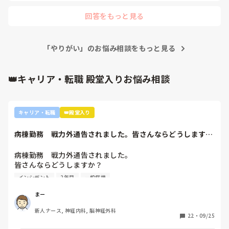
回答をもっと見る
「やりがい」のお悩み相談をもっと見る
👑キャリア・転職 殿堂入りお悩み相談
キャリア・転職
👑殿堂入り
病棟勤務　戦力外通告されました。皆さんならどうします
か？2年目です。1...
病棟勤務　戦力外通告されました。

皆さんならどうしますか？

2年目です。1年目はゆるい部署にいましたが、人間関係が原
インシデント
2年目
一般病棟
因で2年目から脳外科・神経内科に異動しました。異動して
からの人間関係は良好です。

まー
ですが、異動してから薬剤に関するインシデントを4件ほど
新人ナース, 神経内科, 脳神経外科
起こし、優先順位や多重課題ができていないのでは？という
22
・
09/25
方が浮き彫りになり師長や主任に『複数受け持ち任せられな