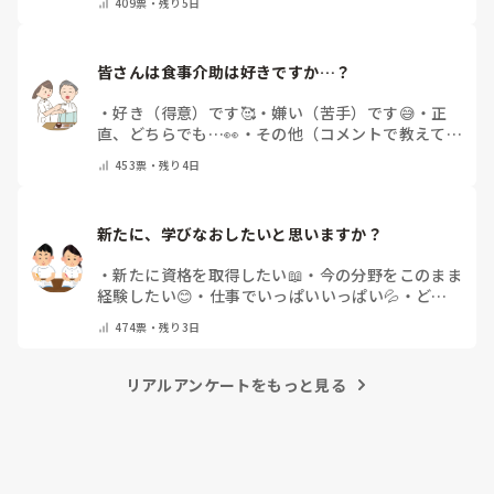
409
票・
残り5日
内視鏡技師
・
その他(コメントで教えて下さい)
皆さんは食事介助は好きですか…？
・
好き（得意）です🥰
・
嫌い（苦手）です😅
・
正
直、どちらでも…👀
・
その他（コメントで教えてく
ださい）
453
票・
残り4日
新たに、学びなおしたいと思いますか？
・
新たに資格を取得したい📖
・
今の分野をこのまま
経験したい😊
・
仕事でいっぱいいっぱい💦
・
どん
な自分になりたいか探し中🧐
・
その他（コメントで
474
票・
残り3日
教えてください）
リアルアンケートをもっと見る