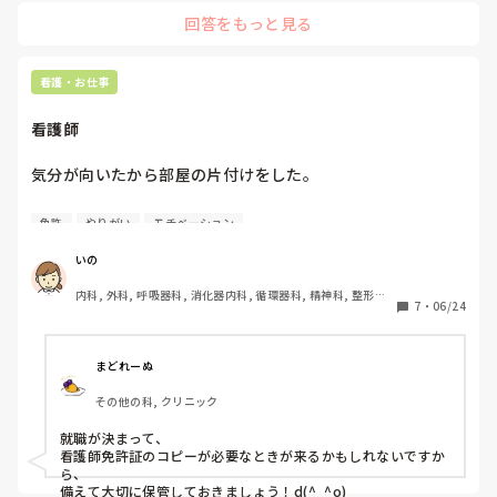
でも、その介助を必要としている患者さんにとっては大切な看
回答をもっと見る
護なんだと後から実感しました。やりがいはずっと同じではな
いので、今は少し立ち止まる時期なのかもしれませんね。

私の場合ですが、時間のある時に患者さんといつも以上に雑談
看護・お仕事
してみたり（案外楽しいです🤣）、仲の良いスタッフと遊びや
飲みに行ったり、自分へのご褒美を探して買う計画を立てたり
看護師
しました。

職場で使うものを好きなキャラや可愛いものに替えたりして...

そして自分のモチベーションを上げていました🤣

気分が向いたから部屋の片付けをした。

応援しています😊✨
眠っていた看護師免許証が出てきた。

免許
やりがい
モチベーション
涙が出た。

いの
内科, 外科, 呼吸器科, 消化器内科, 循環器科, 精神科, 整形外
どうか…。
7
・
06/24
科, 皮膚科, 泌尿器科, 急性期, その他の科, 新人ナース, 病棟, 
訪問看護, 介護施設, 老健施設, 離職中, 脳神経外科, 終末期
まどれーぬ
その他の科, クリニック
就職が決まって、

看護師免許証のコピーが必要なときが来るかもしれないですか
ら、

備えて大切に保管しておきましょう！d(^_^o)