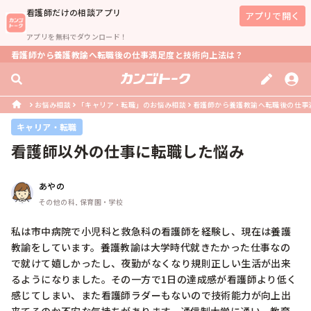
看護師
だけの相談アプリ
アプリで開く
アプリを無料でダウンロード！
看護師から養護教諭へ転職後の仕事満足度と技術向上法は？
お悩み相談
「キャリア・転職」のお悩み相談
看護師から養護教諭へ転職後の仕事
キャリア・転職
看護師以外の仕事に転職した悩み
あやの
その他の科, 保育園・学校
私は市中病院で小児科と救急科の看護師を経験し、現在は養護
教諭をしています。養護教諭は大学時代就きたかった仕事なの
で就けて嬉しかったし、夜勤がなくなり規則正しい生活が出来
るようになりました。その一方で1日の達成感が看護師より低く
感じてしまい、また看護師ラダーもないので技術能力が向上出