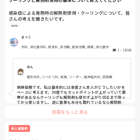
感染症による発熱時の解熱剤使用・クーリングについて、皆
さんの考えを聞きたいです。

勉強
例えば、感染症で39℃前後の発熱があり、抗菌薬を開始した
ばかりの患者さんがいるとします。当然、原因がすぐに改善
よっこ
するわけではないため、解熱剤を使用して一時的に解熱して
外科, 消化器内科, 救急科, 急性期, 超急性期, 病棟, 消化器外
も、効果が切れれば再度発熱する可能性があります。

1
・
1日前
科, 一般病院
特に高齢者の場合、

・高熱が持続することで代謝・酸素消費量が増え、循環・呼
のん
吸への負担や体力消耗につながる

整形外科, リハビリ科, 病棟, リーダー, 脳神経外科, 回復期
・一方で、解熱剤で一度下がったあと再び発熱すると、悪寒
やシバリングを伴うこともあり、体温が上下する過程自体も
病棟勤務です。私は基本的には患者さん本人がどうしたいかを
負担になる

ベースに考えます。39度でもセットポイントが上がっていて悪
という両面があると思っています。

寒があるならクーリングも解熱剤も使わず上がり切るまで待っ
てから使いますし、逆に食事も水分も取れているなら解熱剤は
使わないかもしれません。発熱そのものが循環器や呼吸器の負
そのため、「○℃以上だから解熱剤」「発熱したからクーリ
回答をもっと見る
担になっているようなら速やかに解熱を行います。高齢者の場
ング」と体温だけで判断するより、苦痛の程度、HR・RR、
合全身状態が悪くなるだけでなく廃用も進んでしまう可能性も
循環動態、呼吸状態、悪寒・シバリング、心肺予備能などを
あると思います。

見て、発熱による負荷が大きい場合に解熱する方が良いので
その患者さんがどうかとかその時の状況によって対応は様々あ
新人看護師
はないかと考えています。

ると思うので、この場合はこうするみたいなパターン的なもの
はあまり気にしなくても良いのかなと思います。