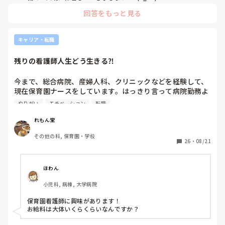
回答をもっと見る
キャリア・転職
残りの看護師人生どう生きる⁈
今まで、総合病院、産婦人科、クリニックなどを経験して、
現在保育園ナースをしています。はっきり言って病院勤務よ
り身体は楽です。ピリついた雰囲気もなく、モニターや、点
やりがい
モチベーション
転職
滴管理もなく、毎日子供たちに癒されています。お給料もい
いです笑

れもん堂
ただ、５０歳を前にして、残りの看護師人生を、せっかく持
その他の科, 保育園・学校
っている看護師の資格やスキルをもう一度活かしたい、とい
26
・
08/21
う思いもあります。

割のいい仕事をこのまま定年まで続けるか、やりがいや刺激
を求めて転職するか、迷っています。

ほわん
同じ境遇の方いませんか？
小児科, 病棟, 大学病院
保育園看護師に興味があります！

お給料は大体いくらくらいなんですか？