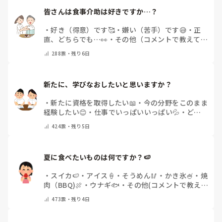
皆さんは食事介助は好きですか…？
・
好き（得意）です🥰
・
嫌い（苦手）です😅
・
正
直、どちらでも…👀
・
その他（コメントで教えてく
ださい）
288
票・
残り6日
新たに、学びなおしたいと思いますか？
・
新たに資格を取得したい📖
・
今の分野をこのまま
経験したい😊
・
仕事でいっぱいいっぱい💦
・
どん
な自分になりたいか探し中🧐
・
その他（コメントで
424
票・
残り5日
教えてください）
夏に食べたいものは何ですか？🍉
・
スイカ🍉
・
アイス🍦
・
そうめん🥢
・
かき氷🍧
・
焼
肉（BBQ)🍖
・
ウナギ🐟
・
その他(コメントで教え
てください)
473
票・
残り4日