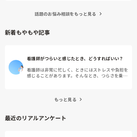
大学病院に在籍していると必ず異動があるため、永遠に眼科病
棟に居続けることは不可能なので、

話題のお悩み相談をもっと見る
異動の声がかかる前に眼科クリニックに転職しました。

そこから先は何か所か眼科クリニックを転々として今の職場に
至る、という感じです。
新着もやもや記事
看護師がつらいと感じたとき、どうすればいい？
看護師は非常に忙しく、ときにはストレスや負担を
感じることがあります。そんなとき、つらさを乗り
越えるためにはどうすればよいでしょうか？この記
事では、看護師がつらさを感じたときの対処法や秘
訣を紹介します。
もっと見る
最近のリアルアンケート