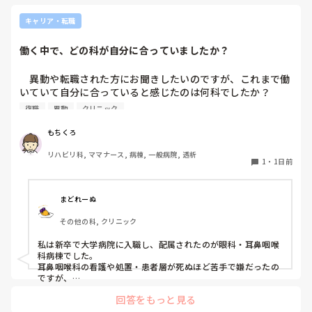
キャリア・転職
働く中で、どの科が自分に合っていましたか？
　異動や転職された方にお聞きしたいのですが、これまで働
いていて自分に合っていると感じたのは何科でしたか？

また、どんなところが合っていると感じましたか？

復職
異動
クリニック
私はこれまで脳神経外科、リハビリ科、透析室と経験しまし
もちくろ
たが、どこもしっくり来なくて悩んでいます…。次回の転職
リハビリ科, ママナース, 病棟, 一般病院, 透析
の参考にさせていただきたいです😭
1
・
1日前
まどれーぬ
その他の科, クリニック
私は新卒で大学病院に入職し、配属されたのが眼科・耳鼻咽喉
科病棟でした。

耳鼻咽喉科の看護や処置・患者層が死ぬほど苦手で嫌だったの
ですが、

眼科は自分に合っていて好きだったので、そこからずーっと眼
回答をもっと見る
科で働いています。
