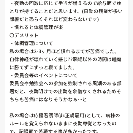
・夜勤の回数に応じて手当が増えるので給与面でゆ
とりが持てることだと思います。(日勤の残業が多い
部署だと恐らくそれほど変わらないです)

・慣れると体調管理が楽

〇デメリット

・体調管理について

私の場合は2-3ヶ月ほど慣れるまでが苦痛でした。
自律神経が壊れていく感じ??職場以外の時間は睡魔
に勝てずにずっと寝てました。

・委員会等のイベントについて

委員会や勉強会への参加を強制される風潮のある部
署だと、夜勤明けでの出勤を余儀なくされるためそ
ちらも苦痛にはなりそうかなぁ…と

私の場合は応援看護師(非正規雇用)として、病棟の
ルールを覚えられないままに夜勤専従となったの
で、記録面で苦戦する事が多かったです。