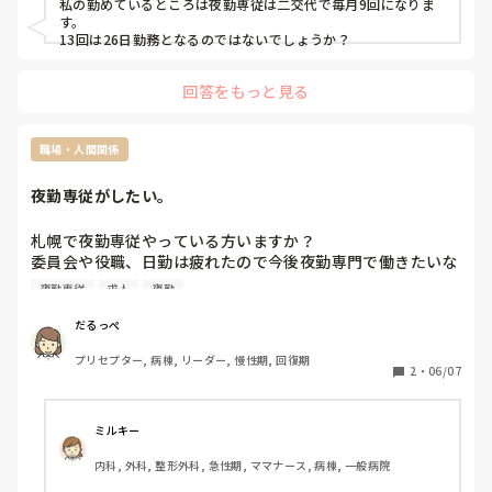
私の勤めているところは夜勤専従は二交代で毎月9回になりま
す。

13回は26日勤務となるのではないでしょうか？
回答をもっと見る
職場・人間関係
夜勤専従がしたい。
札幌で夜勤専従やっている方いますか？

委員会や役職、日勤は疲れたので今後夜勤専門で働きたいな
と思っています。夜勤は、少ない人数で行動できるし、なん
夜勤専従
求人
夜勤
となく落ち着いてできるので好きです。

自分で探した所、施設しか求人がなく病院の夜勤専従はない
だるっぺ
のか教えていただきたいです。
プリセプター, 病棟, リーダー, 慢性期, 回復期
2
・
06/07
ミルキー
内科, 外科, 整形外科, 急性期, ママナース, 病棟, 一般病院