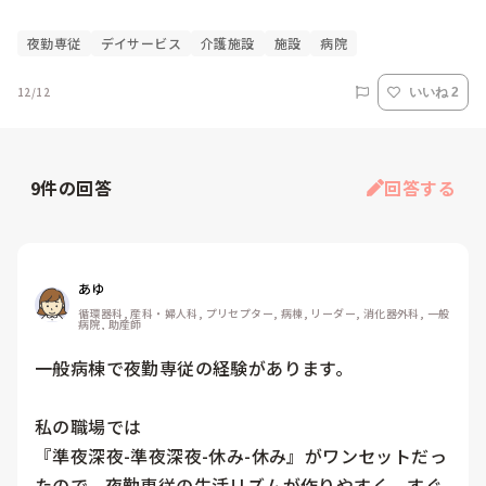
夜勤専従
デイサービス
介護施設
施設
病院
12/12
いいね 2
9
件の回答
回答する
あゆ
循環器科, 産科・婦人科, プリセプター, 病棟, リーダー, 消化器外科, 一般
病院, 助産師
一般病棟で夜勤専従の経験があります。

私の職場では

『準夜深夜-準夜深夜-休み-休み』がワンセットだっ
たので、夜勤専従の生活リズムが作りやすく、すぐ