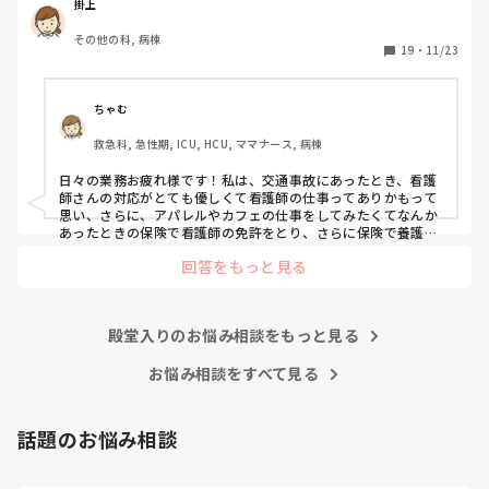
続けてしまっています。

掛上
みなさんはどういったきっかけで看護師を目指したり、今の
その他の科, 病棟
科についていたりしますか？

19
・
11/23
そもそもこんなこと考えながら仕事してるのも変ですかね…
笑
ちゃむ
救急科, 急性期, ICU, HCU, ママナース, 病棟
日々の業務お疲れ様です！私は、交通事故にあったとき、看護
師さんの対応がとても優しくて看護師の仕事ってありかもって
思い、さらに、アパレルやカフェの仕事をしてみたくてなんか
あったときの保険で看護師の免許をとり、さらに保険で養護教
諭と保健師もとりました笑 結局看護師しかしてません。スタバ
回答をもっと見る
で働きたいです！笑
殿堂入りのお悩み相談をもっと見る
お悩み相談をすべて見る
話題のお悩み相談