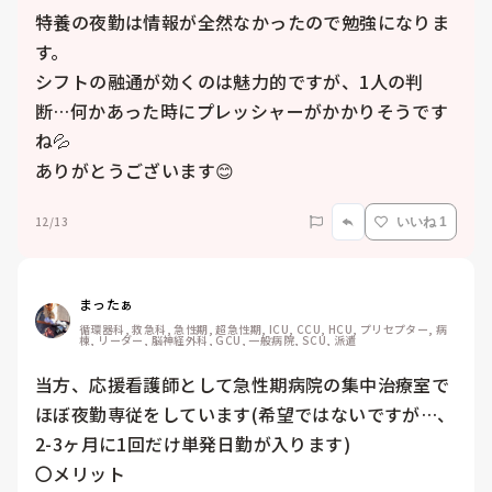
特養の夜勤は情報が全然なかったので勉強になりま
す。

シフトの融通が効くのは魅力的ですが、1人の判
断…何かあった時にプレッシャーがかかりそうです
ね💦

ありがとうございます😊
12/13
いいね 1
まったぁ
循環器科, 救急科, 急性期, 超急性期, ICU, CCU, HCU, プリセプター, 病
棟, リーダー, 脳神経外科, GCU, 一般病院, SCU, 派遣
当方、応援看護師として急性期病院の集中治療室で
ほぼ夜勤専従をしています(希望ではないですが…、
2-3ヶ月に1回だけ単発日勤が入ります)

〇メリット
