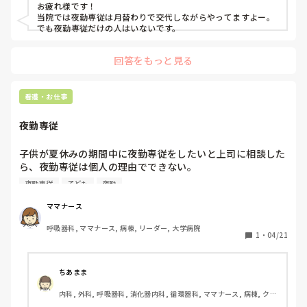
お疲れ様です！

当院では夜勤専従は月替わりで交代しながらやってますよー。
でも夜勤専従だけの人はいないです。
回答をもっと見る
看護・お仕事
夜勤専従
子供が夏休みの期間中に夜勤専従をしたいと上司に相談した
ら、夜勤専従は個人の理由でできない。

1ヶ月だけとかできないと言われましたが…

夜勤専従
子ども
夜勤
夜勤専従って決め事が厳しいのですか？
ママナース
呼吸器科, ママナース, 病棟, リーダー, 大学病院
1
・
04/21
ちあまま
内科, 外科, 呼吸器科, 消化器内科, 循環器科, ママナース, 病棟, クリ
ニック, 外来