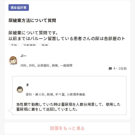
うことも自然だと思うので、繰り返し一緒に整理しながら、必
要な内容を選べるよう支援するとよいと思います。
感染症対策
尿破棄方法について質問
尿破棄について質問です。

以前まではバルーン留置している患者さんの尿は各部屋のト
イレに破棄する形でしたが、感染予防上汚物処理室でのみ破
手技
正看護師
病棟
棄に代わり1人ウロバッグ空っぽにしたらその尿はすぐに汚
物処理室に持っていくという非効率な方法になってます。尿
ぷー
破棄人数は10人近くになるので病室と汚物処理室を10往復
内科, 外科, 泌尿器科, 病棟, 一般病院
する形に。結果尿破棄に時間がかかってます。

4
・
1日前
以前の病院では尿破棄用ワゴン下段に蓄尿袋を患者さん分セ
ットしワゴン下段に乗せて破棄していき最後まとめて汚物処
理室で破棄してたのでその方法はダメなのか？と疑問抱いて
ま
ます。もちろん汚物見えないようワゴンにカバーする等対策
産科・婦人科, 病棟, オペ室, 小規模多機能
して。

皆さんの病棟ではどのような方法取られてますか？
急性期で勤務していた時は蓄尿瓶を人数分用意して、使用した
蓄尿瓶に蓋をして巡回していました。
回答をもっと見る