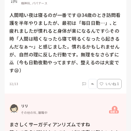
精神科, パパナース
人間暗い夜は寝るのが一番です😅34歳のとき訪問看
護を半年やりましたが、最初は「毎日日勤…」､と
疲れましたが慣れると身体が楽になるんです💦その
時「人間は暗くなったら寝て明るくなったら起きる
んだなぁ〜」と感じました。慣れるかもしれません
が、自然の理に反した行動です。無理をなさらずに
🙇（今も日勤夜勤やってますが、整えるのは大変で
す😪）
12/13
いいね 1
リリ
質問主
その他の科, 離職中
まさしくサーガディアンリズムですね
