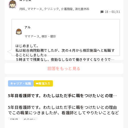
てないですし、病棟での臨床経験を積んで学んでいきたいと
気持ちがあります。

内科, ママナース, クリニック, 介護施設, 消化器外科
・転職する

18
・
01/31
・とりあえず外来や健診センターで我慢する

アル
ママナース, 検診・健診
はじめまして。

私は総合病院勤務でしたが、次の４月から検診施設へと転職す
ることにしました☺️

５時までで残業なし、夜勤なしなので働きやすくなりそうです
☺️お子さん小さいと悩みますよね😢
回答をもっと見る
キャリア・転職
👑殿堂入り
5年目看護師です。わたしはただ手に職をつけたいとの理由
でこの職業につき...
5年目看護師です。わたしはただ手に職をつけたいとの理由
でこの職業につきましたが、看護師としてやりたいことなど
あまり考えたことがなく、ただ言われたことをやっているよ
5年目
やりがい
うな日々に感じます。目標ややりがいもなく、"業務"として