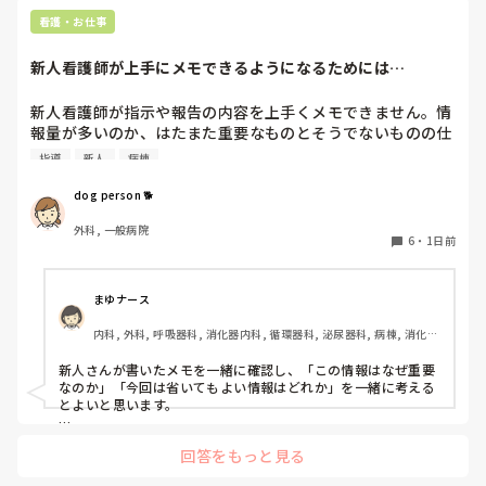
看護・お仕事
新人看護師が上手にメモできるようになるためには…
新人看護師が指示や報告の内容を上手くメモできません。情
報量が多いのか、はたまた重要なものとそうでないものの仕
分けができないのか…  肝心な事柄を逃してしまいます。何
指導
新人
病棟
かよい指導方法はないでしょうか？　出来るだけゆっくり指
示・報告するよう皆で努力しています。
dog person 🐕
外科, 一般病院
6
・
1日前
まゆナース
内科, 外科, 呼吸器科, 消化器内科, 循環器科, 泌尿器科, 病棟, 消化器
外科, 一般病院
新人さんが書いたメモを一緒に確認し、「この情報はなぜ重要
なのか」「今回は省いてもよい情報はどれか」を一緒に考える
とよいと思います。

ただ間違いを指摘するのではなく、患者さんの状態や報告の目
回答をもっと見る
的に照らして振り返ることで、重要度を判断する力が少しずつ
身につくのではないでしょうか。最初は情報を多く書いてしま