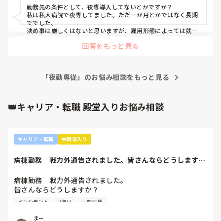
勤務先の条件として、夜専導入してないとかですか？

私は私大病院で夜専してました。ただ一か月とかではなく長期
ででした。

決め事は厳しくはないと思いますが、雇用形態によっては就労
時間をあっという間に超えてしまうのかもしれません。
回答をもっと見る
「夜勤専従」のお悩み相談をもっと見る
👑キャリア・転職 殿堂入りお悩み相談
キャリア・転職
👑殿堂入り
病棟勤務　戦力外通告されました。皆さんならどうします
か？2年目です。1...
病棟勤務　戦力外通告されました。

皆さんならどうしますか？

2年目です。1年目はゆるい部署にいましたが、人間関係が原
インシデント
2年目
一般病棟
因で2年目から脳外科・神経内科に異動しました。異動して
からの人間関係は良好です。

まー