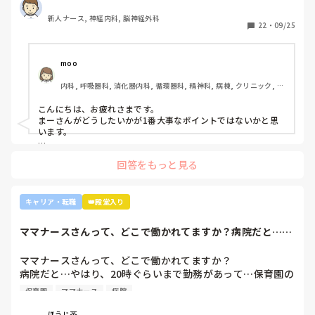
ですが、異動してから薬剤に関するインシデントを4件ほど
新人ナース, 神経内科, 脳神経外科
起こし、優先順位や多重課題ができていないのでは？という
22
・
09/25
方が浮き彫りになり師長や主任に『複数受け持ち任せられな
い』『一人を持って看護のつながりを持って』ということで
受け持ち1人になりました。

moo
複数受け持ちに戻るよう、1ヶ月間1年目のように勉強したり
内科, 呼吸器科, 消化器内科, 循環器科, 精神科, 病棟, クリニック, リ
と業務に臨んできました。

ーダー, 外来, 一般病院, 大学病院, 慢性期, 透析
そして最近師長さんに『君は病棟勤務よりも外来とか健診セ
こんにちは、お疲れさまです。

ンターとかのほうがいいのでは？ウチの部署もスタッフが足
まーさんがどうしたいかが1番大事なポイントではないかと思
りないから育てる余裕が足りない。前向きに捉えて看護師は
います。

いろんな働き方あるよ』と部署は決まってませんが、異動確
上司がどのような気持ちで提案されたかは分かりませんが、ケ
定となりました。

回答をもっと見る
アややることが多くて忙しくても、人間関係は良好でも、どう
しても自分に合わない部署や病院ってあるかと思います。

インシデントを多発したことや情報収集ができていなかった
り、看護のつながりが無かったことは自分でも反省していま
外来や検診センターは、また病棟とは全然違う業務になるの
キャリア・転職
👑殿堂入り
すし、今後成長させていきたいなと思っています。

で、病棟での臨床経験を積みたい気持ちがあるのであれば、ご
ですが、ここまで頑に病棟勤務を否定されて正直納得出来て
自身に合った病棟への異動か転職がいいのではないかなと…大
ママナースさんって、どこで働かれてますか？病院だと…や
きな病院だとどうしても異動で行きたくない場所に行かされて
いないです。

はり、20時ぐら...
しまうものですが(>_<)

他の先輩にも何人か相談しましたが『ぶっちゃけそこまです
ママナースさんって、どこで働かれてますか？

るかな？』『自分ならそこまでされたら辞めるよ』とのこ
病院も規模やいろいろ取り組んでいることが違うので、探して
病院だと…やはり、20時ぐらいまで勤務があって…保育園の
と。

みるとおもしろいですよ。ただ、転職するなら3年は基礎をつ
お迎えが間に合わないことが多くて…

師長さんの言ってることも確かに理解できますが

けてもいいのかなと思います。中途採用は即戦力を期待されま
保育園
ママナース
病院
みなさんの意見聞かせていただきたいです！
す。
私も、正直あまり健診センターや外来にはあまり魅力を感じ
ほうじ茶