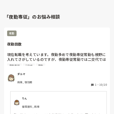
「夜勤専従」のお悩み相談
夜勤
夜勤回数
現在転職を考えています。夜勤多めで夜勤専従常勤も視野に
入れてさがしているのですが、夜勤専従常勤では二交代では
何回入らなければいけないのでしょうか❓もしくは通常は何
夜勤専従
二交代
夜勤
回なのでしょうか❓

探した病院の中には夜勤13回で日勤なしでと言われた病院も
ダルマ
ありました。13回は普通なのでしょうか❓
病棟, 慢性期
1
・
10/20
りん
循環器科, 病棟