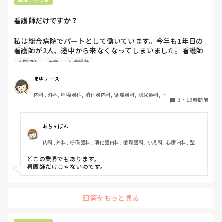
看護師だけですか？
私は総合病院でパートとして働いています。今年も1年目の
看護師が2人、途中から来なくなってしまいました。看護師
として働いていると、指導の場面で「そこまで強く言わなく
人間関係
転職
正看護師
てもいいのでは」と感じることがあります。

まゆナース
患者さんの安全を守るために、厳しく伝えなければならない
内科, 外科, 呼吸器科, 消化器内科, 循環器科, 泌尿器科, 病
場面があることは理解しています。ただ、内容よりも言い方
3
・
19時間前
棟, 消化器外科, 一般病院
で傷ついてしまうこともあるのではないかと思います。

こうした厳しい指導や人間関係は、看護師という職業ならで
あちゃぽん
はなのでしょうか。それとも、他の職種でも同じようなこと
内科, 外科, 呼吸器科, 消化器内科, 循環器科, 小児科, 心療内科, 整形
はあるのでしょうか？看護師以外の仕事を経験したことがあ
外科, 産科・婦人科, 耳鼻咽喉科, 皮膚科, 泌尿器科, リハビリ科, 総
る方や、転職経験のある方のお話も聞いてみたいです。
合診療科, 救急科, 超急性期, ICU, CCU, HCU, その他の科, ママナー
どこの業界でもあります。

ス, 外来, 神経内科, 脳神経外科, NICU, 消化器外科, 一般病院, 慢性
看護師だけじゃないのです。
期, 回復期, 終末期, オペ室, 透析, 検診・健診
回答をもっと見る