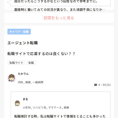
自分だったらこうするかなという回答なので参考までに。

実質4人で(私はまだ機械出しできません、局麻の外回りは先
週からつくようになりました)回している状況です。ある先
面接時と働いてみての状況が異なり、また体調不良になりかね
ないなとなったら入職して３ヶ月以内なら試用期間中だと思う
輩から”続けていけそう？”と尋ねられたとき、”私は患者さ
回答をもっと見る
ので上と相談して配属先願いをし、ゆっくり働ける配属先に異
んとお話ししてる方が楽しいなと思いました。”と伝えたと
動可能なら勤務を続ける、無理なら退職し、転職します。

ころ、”病棟の方が向いてるのかもしれないね。辞めるなら
自分の体調不良を受け入れ尚且つ人間関係が良い場合、辞めに
早い方がいいよ、来年休む人も多くなるから今よりも早いペ
くさはかなりありますが、また体調を崩してしまっては本当に
キャリア・転職
ースで教えられると思うし、機械出しできる人も少なくなる
自分のしたい看護も出来なくなってしまうので…。

から、早く機械出しもさせられると思うからそんな状況にな
ゆっくり働きたいのであれば常勤でなく、非常勤で働いてみる
エージェント転職
のも良いかもしれません。

った方が辞めづらいから。みんな体調万全になって復帰して
非常勤で最初は日数や１日の時間を抑え、少しずつ勤務日数や
きたわけじゃないのは知ってるから大丈夫だよ。”と言われ
時間を増やすのも手です。

転職サイトで応募するのは良くない？？
ました。

入職して 残業続きの中、特定の先輩からは 知らない術式が
病院も本当に色々あるので、今の自分に合った職場なのかな、
転職サイト
転職
あったら勉強してきてね等言われます。2週目から不意に涙
長く働けるのかな、上司や先輩は体調を理解してくれるかな、
などなど様々な視点から探すようにしています。
が出そうになり、前職の体調不良の時と同じような感覚にな
ってきました。

たかりん
内科, 病棟, 一般病院
私はゆっくり働きたいと思っていたのですが、転職サイトの
4
・
03/02
人からの情報、面接時に聞いていた勤務状況とは異なってい
ること、自分が行いたい看護ができていないこと、このまま
続けていくと再度体調不良になってしまう可能性があること
まる
があり、入職して1ヶ月程しか経っていないのですが転職も
小児科, リハビリ科, ママナース, 病棟
考えています…

転職検討する時、私は転職サイトで情報をとることも多かった