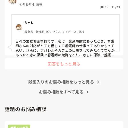
みなさんはどういったきっかけで看護師を目指したり、今の
その他の科, 病棟
科についていたりしますか？

19
・
11/23
そもそもこんなこと考えながら仕事してるのも変ですかね…
笑
ちゃむ
救急科, 急性期, ICU, HCU, ママナース, 病棟
日々の業務お疲れ様です！私は、交通事故にあったとき、看護
師さんの対応がとても優しくて看護師の仕事ってありかもって
思い、さらに、アパレルやカフェの仕事をしてみたくてなんか
あったときの保険で看護師の免許をとり、さらに保険で養護教
諭と保健師もとりました笑 結局看護師しかしてません。スタバ
回答をもっと見る
で働きたいです！笑
殿堂入りのお悩み相談をもっと見る
お悩み相談をすべて見る
話題のお悩み相談
看護・お仕事