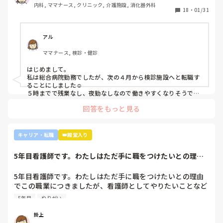
内科, ママナース, クリニック, 介護施設, 消化器外科
・転職する

18
・
01/31
・とりあえず外来や健診センターで我慢する

アル
ママナース, 検診・健診
はじめまして。

私は総合病院勤務でしたが、次の４月から検診施設へと転職す
ることにしました☺️

５時までで残業なし、夜勤なしなので働きやすくなりそうです
☺️お子さん小さいと悩みますよね😢
回答をもっと見る
キャリア・転職
👑殿堂入り
5年目看護師です。わたしはただ手に職をつけたいとの理由
でこの職業につき...
5年目看護師です。わたしはただ手に職をつけたいとの理由
でこの職業につきましたが、看護師としてやりたいことなど
あまり考えたことがなく、ただ言われたことをやっているよ
5年目
やりがい
うな日々に感じます。目標ややりがいもなく、"業務"として
続けてしまっています。

掛上