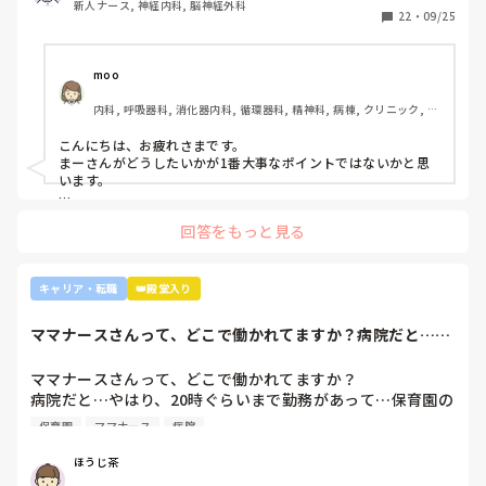
新人ナース, 神経内科, 脳神経外科
起こし、優先順位や多重課題ができていないのでは？という
22
・
09/25
方が浮き彫りになり師長や主任に『複数受け持ち任せられな
い』『一人を持って看護のつながりを持って』ということで
受け持ち1人になりました。

moo
複数受け持ちに戻るよう、1ヶ月間1年目のように勉強したり
内科, 呼吸器科, 消化器内科, 循環器科, 精神科, 病棟, クリニック, リ
と業務に臨んできました。

ーダー, 外来, 一般病院, 大学病院, 慢性期, 透析
そして最近師長さんに『君は病棟勤務よりも外来とか健診セ
こんにちは、お疲れさまです。

ンターとかのほうがいいのでは？ウチの部署もスタッフが足
まーさんがどうしたいかが1番大事なポイントではないかと思
りないから育てる余裕が足りない。前向きに捉えて看護師は
います。

いろんな働き方あるよ』と部署は決まってませんが、異動確
上司がどのような気持ちで提案されたかは分かりませんが、ケ
定となりました。

回答をもっと見る
アややることが多くて忙しくても、人間関係は良好でも、どう
しても自分に合わない部署や病院ってあるかと思います。

インシデントを多発したことや情報収集ができていなかった
り、看護のつながりが無かったことは自分でも反省していま
外来や検診センターは、また病棟とは全然違う業務になるの
キャリア・転職
👑殿堂入り
すし、今後成長させていきたいなと思っています。

で、病棟での臨床経験を積みたい気持ちがあるのであれば、ご
ですが、ここまで頑に病棟勤務を否定されて正直納得出来て
自身に合った病棟への異動か転職がいいのではないかなと…大
ママナースさんって、どこで働かれてますか？病院だと…や
きな病院だとどうしても異動で行きたくない場所に行かされて
いないです。

はり、20時ぐら...
しまうものですが(>_<)

他の先輩にも何人か相談しましたが『ぶっちゃけそこまです
ママナースさんって、どこで働かれてますか？

るかな？』『自分ならそこまでされたら辞めるよ』とのこ
病院も規模やいろいろ取り組んでいることが違うので、探して
病院だと…やはり、20時ぐらいまで勤務があって…保育園の
と。

みるとおもしろいですよ。ただ、転職するなら3年は基礎をつ
お迎えが間に合わないことが多くて…

師長さんの言ってることも確かに理解できますが

けてもいいのかなと思います。中途採用は即戦力を期待されま
保育園
ママナース
病院
みなさんの意見聞かせていただきたいです！
す。
私も、正直あまり健診センターや外来にはあまり魅力を感じ
てないですし、病棟での臨床経験を積んで学んでいきたいと
ほうじ茶
気持ちがあります。
