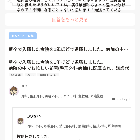
験と伝えたほうがいいですね。病棟業務とちょっと違った分野
なので！不利になることはないと思います！頑張ってください
ね！
回答をもっと見る
キャリア・転職
新卒で入職した病院を1年ほどで退職しました。病院の中で
も忙しい部署(整...
新卒で入職した病院を1年ほどで退職しました。

病院の中でも忙しい部署(整形外科病棟)に配属され、残業代
は出ず毎日帰りが遅い日が続いたりなどあり、同期2人が休
残業代
うつ
転職サイト
職〜退職しました。私も体調を壊して(抑うつ状態と診断さ
れました)休職し、退職。退職後5ヶ月程休養し、11月中旬頃
ぷぅ
から整形外科病院のオペ室勤務をしています。

外科, 整形外科, 美容外科, リハビリ科, 急性期, 介護施設, 老
転職サイトを利用して入職したのですが、面接時に聞いてい
9
・
12/16
健施設, 一般病院, オペ室
た話と異なりとても忙しい状況です。

お昼休憩も10分程しかとれず、新人のため全てのオペを見学
しなければならずお昼休憩の時間以外は立ちっぱなしです。
〇〇なNS
先輩は覚えるのはゆっくりでいいよ！と言ってくださるので
内科, 外科, 呼吸器科, 消化器内科, 循環器科, 整形外科, 耳鼻咽喉科, 
すが、来年の2月には師長が産休に、先輩1人が国試の勉強の
皮膚科, その他の科, 外来, 神経内科
ため1月末から長期で休むそうです。現在オペ室の看護師は
投稿拝見しました。

私含め6人なのですが、師長は外回り・機械出ししないので