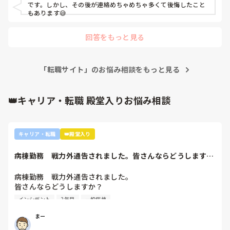
ですが毎日新しいことを教えていただくのでとても辞めづら
です。しかし、その後が連絡めちゃめちゃ多くて後悔したこと
い気持ちが日に日に大きくなっていきます。

もあります😅
とても長文になってしまい文章もまとまりなくなってしまい
回答をもっと見る
ましたが、もうどうすれば良いかわかりません…患者さんと
はほぼお話しできず自分のやりたい看護ではないので 自分
の中では辞めたい気持ちはありますが、人間関係も良く、せ
「転職サイト」のお悩み相談をもっと見る
っかく内定を頂いて入職したのに早期で退職するのも申し訳
ない気持ちでいます。

みなさんだったら退職するか、このまま勤務していくかどち
👑キャリア・転職 殿堂入りお悩み相談
らを選びますか？

長文読んでいただきありがとうございました。
キャリア・転職
👑殿堂入り
病棟勤務　戦力外通告されました。皆さんならどうします
か？2年目です。1...
病棟勤務　戦力外通告されました。

皆さんならどうしますか？

2年目です。1年目はゆるい部署にいましたが、人間関係が原
インシデント
2年目
一般病棟
因で2年目から脳外科・神経内科に異動しました。異動して
からの人間関係は良好です。

まー
ですが、異動してから薬剤に関するインシデントを4件ほど