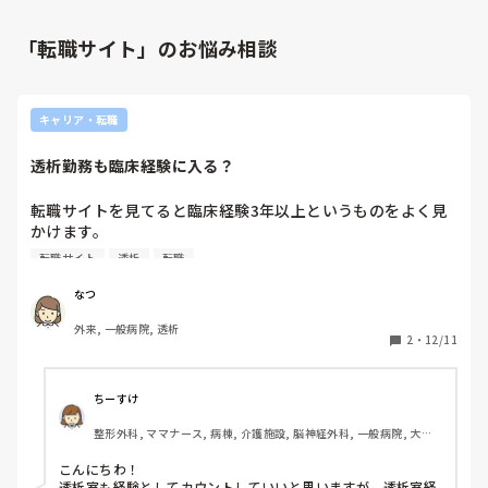
「転職サイト」のお悩み相談
キャリア・転職
透析勤務も臨床経験に入る？
転職サイトを見てると臨床経験3年以上というものをよく見
かけます。

私は透析室勤務3年目なのですが、透析だと専門分野である
転職サイト
透析
転職
ため、臨床経験と言ってもいいのか気になります。

透析室勤務でも臨床経験に含んでも大丈夫なものでしょう
なつ
か？また、透析以外の転職の際不利になるものでしょうか？
外来, 一般病院, 透析
2
・
12/11
ちーすけ
整形外科, ママナース, 病棟, 介護施設, 脳神経外科, 一般病院, 大学
病院, 慢性期, 回復期
こんにちわ！

透析室も経験としてカウントしていいと思いますが、透析室経