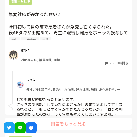
看護・お仕事
急変対応が遅かったせい？
今日初めて目の前で患者さんが急変し亡くなられた。

夜AFタキが出始めて、先生に報告し輸液をボーラス投与して
AF波形のままだったけど徐々にレートも落ち着いたし患者
急変
正看護師
病院
さんの胸部不快感も落ち着いていたから様子を見ていたら、
またレートが上がり出したので先生に電話をかけた途端急に
ぽめん
VT波形に移行した。その後VF波形になって、今の今まで話
消化器内科, 循環器科, 病棟
してた患者さんが目の前で痙攣して亡くなってしまった。

2
・
19時間前
私の判断が遅かったから？DCが病棟に置いてなくてAEDで対
応したから？と、色々悩んでしまいます。
よっこ
外科, 消化器内科, 救急科, 急性期, 超急性期, 病棟, 消化器外科, 一般
病院
とても怖い経験だったと思います。

さっきまでお話ししていた患者さんが目の前で急変して亡くな
られると、「もっと早く何かできたんじゃないか」「自分の判
断が遅かったのかな」って何度も考えてしまいますよね。

回答をもっと見る
ただ、書かれている経過を見る限り、最初にAFが出た時点で先
生に報告して、その後レートや胸部不快感も落ち着いていたの
であれば、その時点ですぐDCをしなかったことが判断の遅れだ