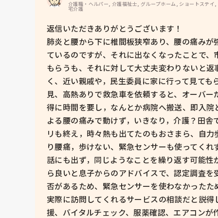
介護職・ヘルパー, 介護福祉士, グループホーム, ショートステイ,
宅介護
返信いただきありがとうございます！

肺炎と腰から下に椎間板狭窄あり、腰の痛みが
ているのですが、それに出なくなったことで、
もらうも、それに対して大丈夫変わりないと返
く、近い親戚や，民生委員に家に行って見ても
見、高熱ありで救急車を依頼すると、オーバー
得に時間を要し，なんとか病院へ搬送、即入院
よる腰の痛みで動けず，いきなり，介護？田舎
リも終え，時々熱も出てたのもおさまら、自力
り腰痛，歩けない、緊急センサーも使ってくれ
話にも出ず，同じようなことを繰り返す可能性
ら良いと息子からのアドバイスで、認定調査を
否があるため、緊急センサーを使わなかったため
実際に訪問してくれるサービスの相談だと説得
援、バイタルチェック、服薬確認、エアコンが