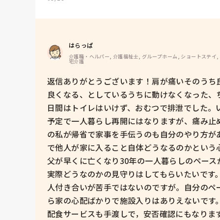
はらっぱ
介護職・ヘルパー, 介護福祉士, グループホーム, ショートステイ,
宅介護
返信ありがとうございます！肩が痛いそのうち
良くなる、としているうちに動けなくなった、
日間はトイレはいけず、おむつで排泄でした。
予定で一人暮らし再開にはなりますが、痛み止
の私が帰省で家事を手伝うのも自分のやり方が
で他人が家に入ること自体どうなるのかという心
父が早くに亡くなり30年の一人暮らしのペー
実際どうなのかの見守りはしてもらいたいです。
人付き合いが苦手ではないのですが。自分のペ
ら家の心配ばかりで施設入りはありえないです。
配食サービスも手渡しで，安否確認にもなります