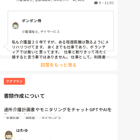
描き)」「極度の暴力認知症の方」を担当させていただ
8
・
11/01
きました。サマリーや生育歴を見て、社会から退けら
れ保証人も居ません。何とかこの施設で『人生色々あ
ポンポン侍
ったけど、穏やかに過ごし天寿を全うしてもらいた
い。』という気持ちから、心からの介護をして来まし
介護福祉士, デイサービス
たが。しかし先日ある後輩から「何でそこまで尽くす
んですか？仕事の範囲で接すれば疲れないのに…」
私も介護歴２０年ですが、ある程度距離は取るようにメ
と、正論を言われました。

リハリつけてます。 あくまでも仕事であり、ボランテ
もしかすると言われないだけで、他の職員にも迷惑を
ィアでは無いと思ってます。  仕事と割りきって冷たく
掛けていたのかもしれませんね？介護20年やっていま
接すると言う事ではありません。 仕事として、利用者
との距離、職員との距離を考えて仕事してます。 その
すが、今、少し立ち止まり、利用者様との接し方を考
回答をもっと見る
為には、何処までが仕事範囲なのか、何処までがプライ
え直す時期が来たのかもしれませんね？
ベート範囲なのかを把握する必要があると思います。そ
して、範囲外になってきた時に考えて行動します。 
ケアプラン
書類作成について
通所介護計画書やモニタリングをチャットGPTやAIを
使って作成されていますか？
支援計画
相談員
デイサービス
はわゆ