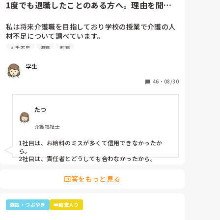
1度でも退職したことのある方へ。理由を聞か
たんやったけ？子どもは？」と。

せてください。
最初の嵐で私のジャニオタスイッチを破壊してきたの
私は将来介護職を目指しており学校の授業で介護の人
で、入浴介助でなければマシンガントークに成程(笑)
材不足について調べています。

近くにいた職員がその利用者さんに「この子にその話
そこで介護の仕事をやめた理由についてアンケートを
したら永遠に話すからあかんよ(笑)」と言われるほど
人手不足
退職
転職
させていただきたいです。(賃金が低い、重労働、人間
(笑)

関係など)

年齢や認知症の事を考えても、嵐のメンバー3人とキ
学生
多くの回答が必要なので本人ではなく知人の方がやめ
ムタクが誰と結婚したのか覚えていた事に驚きながら
た理由などでも教えていただけると助かります。

46
・
08/30
も嬉しかったな～😂
ご協力お願いします🙇🏻‍♀️

(前回応えていただいた方も良ければ)
たつ
介護福祉士
1社目は、お給料のミスが多くて信用できなかったか
ら。

2社目は、責任者とどうしても合わなかったから。
回答をもっと見る
雑談・つぶやき
👑殿堂入り