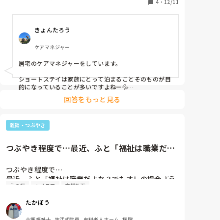
どんな場合でもそれが達成できる様になっている。

4
・
12/11
だって個別のニーズを書いたら、

きょんたろう
個別に、ご利用毎に、ニーズ抽出が必要だからね！

無理だね！！

ケアマネジャー
百も承知です😭

居宅のケアマネジャーをしています。

でも、中には、ちゃんと居宅のケアマネさんと連携し
て、アセスメントしてるショートってあるのかな、も
ショートステイは家族にとって泊まることそのものが目
しあるなら、どんなふうにケアプラン作ってるのか
的になっていることが多いですよねー💦

な？と、桃源郷に想いを馳せる気持ちで投稿します。

回答をもっと見る
私が関わっているショートステイでは、利用者ごとに違
うケアプランになっていると思います。

こんなショートがあったら働いてみたいな。

基本的に居宅のケアプランに連動させなくてはならない
いや…うーん…大変だろうと思います💦

雑談・つぶやき
と思うので、ニーズなど居宅プランと同じになっている
ことが多いです。

ショートステイによっては、リハビリや機能訓練を行っ
あなたがご存知のショートではケアプランは皆同じで
つぶやき程度で…最近、ふと「福祉は職業だよ
ていたり、レクなどの活動も違うので、それは施設でで
すか？

な？でもオレの場合『うつ病』...
きることと利用者さんのニーズをアセスメントして記載
しているのかなと思います。

つぶやき程度で…

担当者会議でショートステイの過ごし方を利用者さん、
最近、ふと「福祉は職業だよな？でもオレの場合『う
ご家族、事業所とすり合わせをするようにしています。
うつ病
ヘルニア
支援計画
つ病』『イジメ(受)』『腰椎椎間板ヘルニア』をやっ
たり、オレは、お年寄り利用者に尽くし過ぎたのか
たかぼう
も？」と考えるようになりました。確かに今まで自分
から好んで少し癖のある「元反社の方(背中に鯉のお絵
介護福祉士, 生活相談員, 有料老人ホーム, 病院