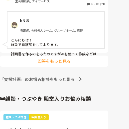
生活相談員, デイサービス
6
・
01/28
hまま
看護師, 有料老人ホーム, グループホーム, 病院
こんにちは！

施設で看護師をしております。

計画書を作るのをみたのですがAIを使って作成などはし
ていませんでした！

回答をもっと見る
利用者さんと話して必要そうなものを1つずつ記載して
いましたよ、

AIでできるようになったら画期的ですよね！！
「支援計画」のお悩み相談をもっと見る
👑雑談・つぶやき 殿堂入りお悩み相談
雑談・つぶやき
👑殿堂入り