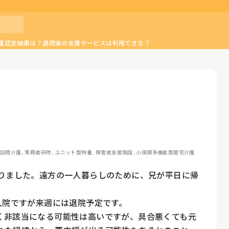
介護認定結果は？退院後の支援サービスは利用できる？
 訪問介護, 実務者研修, ユニット型特養, 障害者支援施設, 小規模多機能型居宅介護
わりました。遠方の一人暮らしのために、兄が平日に帰
入院ですが来週には退院予定です。

く非該当になる可能性は高いですが、具合悪くても元