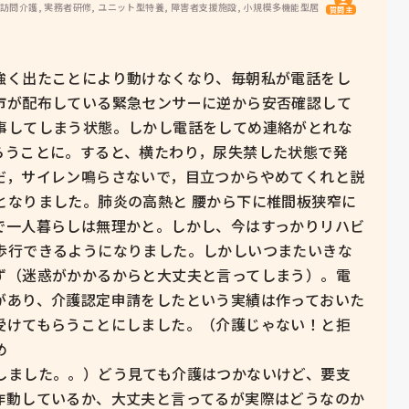
 訪問介護, 実務者研修, ユニット型特養, 障害者支援施設, 小規模多機能型居
質問主
強く出たことにより動けなくなり、毎朝私が電話をし
市が配布している緊急センサーに逆から安否確認して
事してしまう状態。しかし電話をしてめ連絡がとれな
らうことに。すると、横たわり，尿失禁した状態で発
だ，サイレン鳴らさないで，目立つからやめてくれと説
となりました。肺炎の高熱と 腰から下に椎間板狭窄に
で一人暮らしは無理かと。しかし、今はすっかりリハビ
歩行できるようになりました。しかしいつまたいきな
ず（迷惑がかかるからと大丈夫と言ってしまう）。電
があり、介護認定申請をしたという実績は作っておいた
受けてもらうことにしました。（介護じゃない！と拒


しました。。）どう見ても介護はつかないけど、要支
作動しているか、大丈夫と言ってるが実際はどうなのか