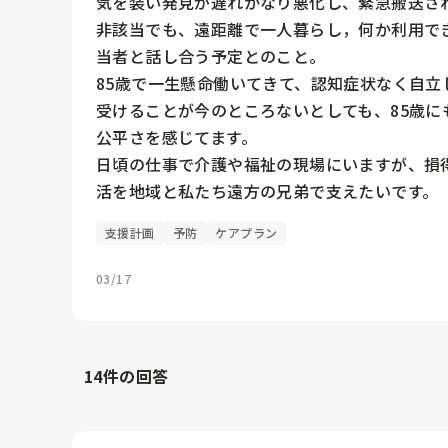
気を装い発見が遅れかなり悪化し、緊急搬送さ
非該当でも、遠距離で一人暮らし，何か利用で
当者と話し合う予定とのこと。

85歳で一生懸命働いてきて、認知症状なく自
受けることが今のところないとしても、85歳
公平さを感じてます。

日頃の仕事で介護や福祉の現場にいますが、損
活を地域と私たち遠方の兄弟で支えたいです。
支援計画
予防
ケアプラン
03/17
14
件の回答