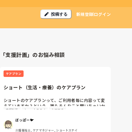
新規登録
ログイン
投稿する
「支援計画」のお悩み相談
ケアプラン
ショート（生活・療養）のケアプラン
ショートのケアプランって、ご利用者毎に内容って変
えていますか？という、誰もそんなこと聞いちゃいか
支援計画
ショートステイ
ケアマネ
ん、という質問をします。

ぼっぽー🐦
誰にでも当てはまるニーズは書いちゃダメだけど、

誰にでも当てはまるニーズを記載して、

介護福祉士, ケアマネジャー, ショートステイ