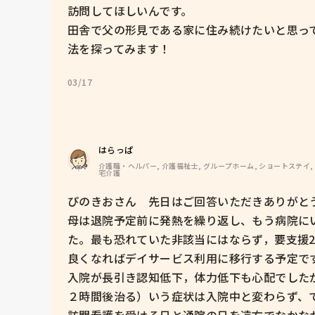
訪問してほしいんです。

田舎で父の形見である家に住み続けたいと思っ
03/17
はらっぱ
介護職・ヘルパー, 介護福祉士, グループホーム, ショートステイ,
宅介護
ぴのきおさん　先日はご回答いただきありがとう
母は退院予定前に発熱を繰り返し、もう病院に
た。最も恐れていた非該当にはならず，要支援
良くなればデイサービス利用に移行する予定です
入院が長引き認知低下，体力低下も心配でした
２時間後治る）いう症状は入院中と変わらず、で
訪問看護を受ける日と通院の日を遠方でなかな