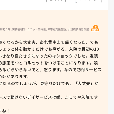
 訪問介護, 実務者研修, ユニット型特養, 障害者支援施設, 小規模多機能型居
質問主
良くなるから大丈夫、あれ背中まで痛くなった、でも
ちょっと体を動かすだけでも痛がる、入院の最初の10
いきなり寝たきりになったのはショックでした。退院
め服薬をつとコルセットをつけることになります。娘
あるからやらないでと、怒ります。なので訪問サービス
配があります。

スがあるのでしょうが、見守りだけでも、「大丈夫」が


ースで動けないデイサービスは嫌，ましてや入院です


ね！
