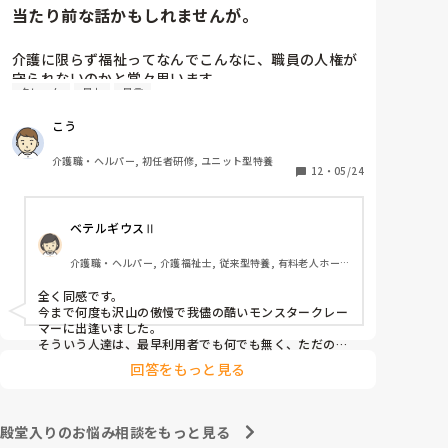
当たり前な話かもしれませんが。
介護に限らず福祉ってなんでこんなに、職員の人権が
守られないのかと常々思います。

クレーム
暴力
暴言
利用者主体は理解できますが、そういったことが行き
こう
過ぎている感じは否めません。

特に、利用者からの暴力・暴言、家族からのクレーム
介護職・ヘルパー, 初任者研修, ユニット型特養
をいつまでも我慢するのは心情としておかしいのでは
12
・
05/24
と思います。(今どき、お客様は神様というのは…)

ベテルギウスⅡ
介護職員というより福祉人として間違っている考えだ
とは思いますが、割りきって仕事をしていく必要があ
介護職・ヘルパー, 介護福祉士, 従来型特養, 有料老人ホー
るのでしょうかね。

ム, サービス付き高齢者向け住宅, デイサービス, 初任者研
修, 実務者研修, ユニット型特養
全く同感です。

心身をやられたりしたら、介護職員をやりたくなくな
今まで何度も沢山の傲慢で我儘の酷いモンスタークレー
ると思うんですよね。
マーに出逢いました。

そういう人達は、最早利用者でも何でも無く、ただのキ
○ガイです。

回答をもっと見る
無理難題を言って来るこの人達には、毅然とした態度や
対応が必要かと思いますが、上司などの上役の方針や対
応次第で幾らでも状況は変わります。

上司が味方、力になってくれないと現場の職員の不平不
殿堂入りのお悩み相談をもっと見る
満は高まり、精神がやられた結果辞めて行きます。
