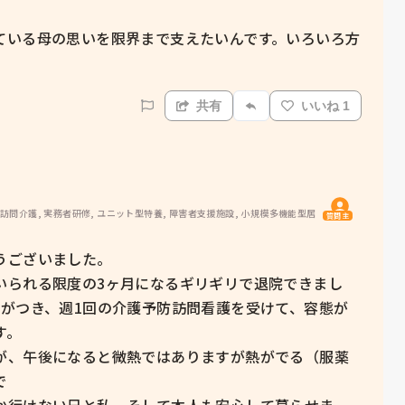
ている母の思いを限界まで支えたいんです。いろいろ方
共有
いいね 1
 訪問介護, 実務者研修, ユニット型特養, 障害者支援施設, 小規模多機能型居
質問主
ございました。

いられる限度の3ヶ月になるギリギリで退院できまし
2がつき、週1回の介護予防訪問看護を受けて、容態が
。

が、午後になると微熱ではありますが熱がでる（服薬


か行けない兄と私、そして本人も安心して暮らせま