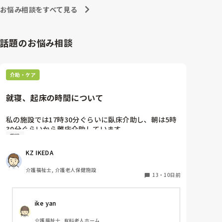
東京都のカスハラ条例は、カスハラ撲滅の第一歩です。
お悩み相談をすべて見る
他の自治体や他職種にも拡大して、介護職に取っても働
きやすい職場環境になってくれたらと願うばかりです。
話題のお悩み相談
介助・ケア
就寝、起床の時間について
私の施設では17時30分ぐらいに臥床介助し、朝は5時
30分ぐらいから離床介助しています。

施設
順番は当然、身体状態や体調面を考慮して決めていま
す。それにしても、臥床時間も離床時間も早すぎる気
KZ IKEDA 
がするのですが、みなさんの施設は何時ごろから臥
床、離床されてますか？
介護福祉士, 介護老人保健施設
13
・
10日前
ike yan
介護福祉士, 有料老人ホーム