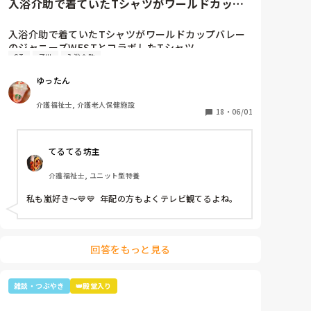
入浴介助で着ていたTシャツがワールドカップ
バレーのジャニーズWESTと...
入浴介助で着ていたTシャツがワールドカップバレー
のジャニーズWESTとコラボしたTシャツ。

ST
子供
入浴介助
暑いししんどいから、せめて好きなTシャツを着て介
助しようと選んだTシャツ。

ゆったん
別のフロアの利用者さん達で私はリフト浴の介助をし
ていると「可愛いTシャツね☺️」と言われ「そうでし
介護福祉士, 介護老人保健施設
ょ？去年のバレーボールの世界大会で好きなアイドル
18
・
06/01
達が応援してて、グッズとして売ってたからかったん
です✨」と言うと「ジャニーズ…(きっとWESTの読み
てるてる坊主
方分からなかった)あなたジャニーズが好きなのね😊」
と。

介護福祉士, ユニット型特養
大好きと伝えると「私もよ、あなた嵐は好き？」と聞
かれ、1番好きと伝えると利用者さんが嵐のメンバー3
私も嵐好き～💙💙  年配の方もよくテレビ観てるよね。
人の名前を言っていき「後2人…。どないしよ、あと2
人名前がでてけぇへんわ😩」と言うと近くの利用者さ
んが「櫻井くんと二宮くんや」と😂😂

そこから、リフト浴で介助を行っていた利用者さんが
回答をもっと見る
「SMAPは今はどんな事してるの？」とあり、事務所
にはキムタクしか居ないこと、SMAPは解散してしま
った事等伝えると残念そうにしてましたが「けど、皆
雑談・つぶやき
👑殿堂入り
元気なんやろ？なら言いやん😊」と(笑)

そこから利用者さんは「キムタクは工藤静香と結婚し