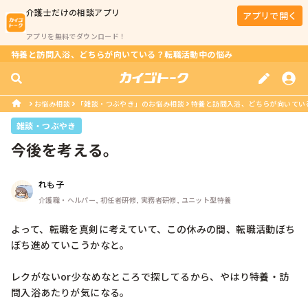
介護士
だけの相談アプリ
アプリで開く
アプリを無料でダウンロード！
特養と訪問入浴、どちらが向いている？転職活動中の悩み
お悩み相談
「雑談・つぶやき」のお悩み相談
特養と訪問入浴、どちらが向いてい
雑談・つぶやき
今後を考える。
れも子
介護職・ヘルパー, 初任者研修, 実務者研修, ユニット型特養
よって、転職を真剣に考えていて、この休みの間、転職活動ぼち
ぼち進めていこうかなと。

レクがないor少なめなところで探してるから、やはり特養・訪
問入浴あたりが気になる。
