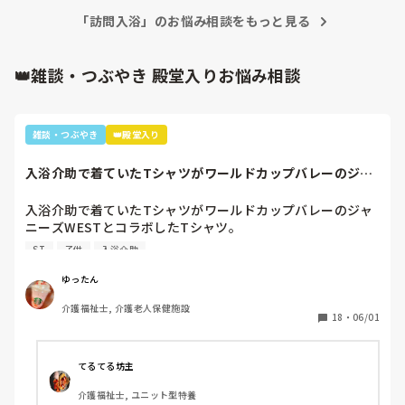
「訪問入浴」のお悩み相談をもっと見る
👑雑談・つぶやき 殿堂入りお悩み相談
雑談・つぶやき
👑殿堂入り
入浴介助で着ていたTシャツがワールドカップバレーのジャ
ニーズWESTと...
入浴介助で着ていたTシャツがワールドカップバレーのジャ
ニーズWESTとコラボしたTシャツ。

暑いししんどいから、せめて好きなTシャツを着て介助しよ
ST
子供
入浴介助
うと選んだTシャツ。

別のフロアの利用者さん達で私はリフト浴の介助をしている
ゆったん
と「可愛いTシャツね☺️」と言われ「そうでしょ？去年のバ
介護福祉士, 介護老人保健施設
レーボールの世界大会で好きなアイドル達が応援してて、グ
18
・
06/01
ッズとして売ってたからかったんです✨」と言うと「ジャニ
ーズ…(きっとWESTの読み方分からなかった)あなたジャニ
ーズが好きなのね😊」と。

てるてる坊主
大好きと伝えると「私もよ、あなた嵐は好き？」と聞かれ、
介護福祉士, ユニット型特養
1番好きと伝えると利用者さんが嵐のメンバー3人の名前を言