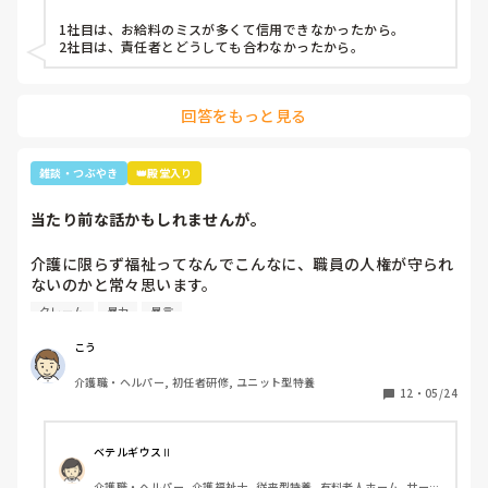
1社目は、お給料のミスが多くて信用できなかったから。

2社目は、責任者とどうしても合わなかったから。
回答をもっと見る
雑談・つぶやき
👑殿堂入り
当たり前な話かもしれませんが。
介護に限らず福祉ってなんでこんなに、職員の人権が守られ
ないのかと常々思います。

クレーム
暴力
暴言
利用者主体は理解できますが、そういったことが行き過ぎて
いる感じは否めません。

こう
特に、利用者からの暴力・暴言、家族からのクレームをいつ
介護職・ヘルパー, 初任者研修, ユニット型特養
までも我慢するのは心情としておかしいのではと思います。
12
・
05/24
(今どき、お客様は神様というのは…)

介護職員というより福祉人として間違っている考えだとは思
ベテルギウスⅡ
いますが、割りきって仕事をしていく必要があるのでしょう
介護職・ヘルパー, 介護福祉士, 従来型特養, 有料老人ホーム, サービ