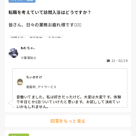
転職を考えていて訪問入浴はどうですか？
皆さん、日々の業務お疲れ様です🙇🏻‍♀️

今、転職を考えています！

訪問入浴
年末年始
入浴介助
特養で働いているのですがやはり日勤での勤務が

よく、お休みも年末年始あるといいなぁって考えた結果以前
ねむちゃ。
から気になっていた

介護福祉士
”訪問入浴”

22
・
02/19
に応募するか悩んでます…

訪問入浴で働く上でのメリット、デメリットが

ちぃのすけ
ありましたら教えてもらえたらなと思います🤔

看護師, デイサービス
経験談や友達から聞いた等でも大丈夫です！

昔働いてました。私は好きだったけど。大変は大変です。体験
よろしくお願いします🙏🏻
で半日とか1日ついていけたと思います。お試しして決めてい
いかもしれません。
回答をもっと見る