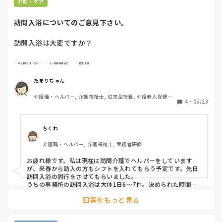
介助・ケア
訪問入浴についてのご意見下さい。
訪問入浴は大変ですか？

全く想像がつかないのですが、力仕事になるんでしょうか？

訪問入浴
人間関係
職場
職場によると思いますが、1日何件くらい訪問してますか？
たまりちゃん
介護職・ヘルパー, 介護福祉士, 従来型特養, 介護老人保健施
4
・
05/23
設, デイサービス, デイケア・通所リハ, 初任者研修, 実務者研
修, ユニット型特養
ちくわ
介護職・ヘルパー, 介護福祉士, 実務者研修
お疲れ様です。私は現在は訪問介護でヘルパーをしています
が、来春から訪入の方もシフトを入れてもらう予定です。先日
訪問入浴の同行をさせてもらいました。

うちの事務所の訪問入浴は大体1日6〜7件。決められた時間に
浴槽の設置から撤去まで行わなくてはなはないので忙しいし、
回答をもっと見る
浴槽を運んだり利用者様の移乗など力仕事もあります。業者に
よっては入浴車の運転業務もあるそうです。浴槽の設置はオペ
レーターの方が主に動き、ヘルパーは補佐的な感じでした。