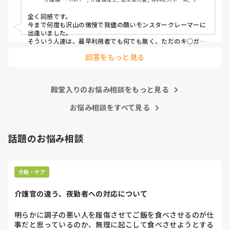
かね。

ス付き高齢者向け住宅, デイサービス, 初任者研修, 実務者研修, ユニ
ット型特養
全く同感です。

心身をやられたりしたら、介護職員をやりたくなくなると思
今まで何度も沢山の傲慢で我儘の酷いモンスタークレーマーに
うんですよね。
出逢いました。

そういう人達は、最早利用者でも何でも無く、ただのキ○ガイ
です。

回答をもっと見る
無理難題を言って来るこの人達には、毅然とした態度や対応が
必要かと思いますが、上司などの上役の方針や対応次第で幾ら
でも状況は変わります。

上司が味方、力になってくれないと現場の職員の不平不満は高
殿堂入りのお悩み相談をもっと見る
まり、精神がやられた結果辞めて行きます。

東京都のカスハラ条例は、カスハラ撲滅の第一歩です。他の自
治体や他職種にも拡大して、介護職に取っても働きやすい職場
お悩み相談をすべて見る
環境になってくれたらと願うばかりです。
話題のお悩み相談
介助・ケア
介護官の違う、夜勤者への対応について
明らかに調子の悪い人を履傷させてご飯を食べさせるのが仕
事だと思っているのか、無理に起こして食べさせようとする