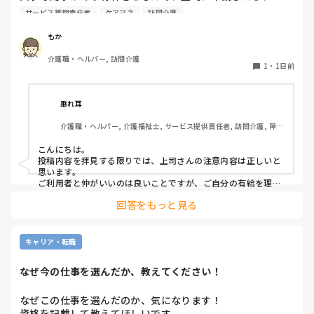
代わりに訪問する職員を考えるとのこと。

サービス管理責任者
ケアマネ
訪問介護
また、利用者に対しては、私は利用者とよくプライベートの
話などもしたりと仲が良いため（←表現の仕方良くないかも
もか
です、すみません）こういう理由で休みをとるから、代わり
介護職・ヘルパー, 訪問介護
の人になるけどいいかという相談をしていました。利用者か
1
・
1日前
らは、「全然いいよ！優先してね」と言ってくださって、代
わりはいらないから中止でいいよとのこと。このことを上司
に伝えたら、注意されました。

垂れ耳
介護職・ヘルパー, 介護福祉士, サービス提供責任者, 訪問介護, 障害
上司の注意内容

福祉関連
→利用者に対して、こういう理由で有休をとると言ってはい
こんにちは。

けない。

投稿内容を拝見する限りでは、上司さんの注意内容は正しいと
→ケアマネに中止になることを伝える時は、有休をとるから
思います。

中止になったとは言わないこと。「中止にさせてもらうこと
ご利用者と仲がいいのは良いことですが、ご自分の有給を理由
にケアをキャンセルされるのは筋違いかと。

になった」ではなく「中止にさせてもらってもよろしいです
回答をもっと見る
それだけ、そのご利用者がもかさんのことを信頼されてるんで
か？」と聞くようにして。

しょうけど、もしもかさんご自身が体調不良でケアに行けない
場合のことを考えたら、他のスタッフも行けた方がローテーシ
と言われました。

ョン組めますよね。
キャリア・転職
なぜ今の仕事を選んだか、教えてください！
私の考え対応が間違えていますか？
なぜこの仕事を選んだのか、気になります！

資格を記載して教えてほしいです。
