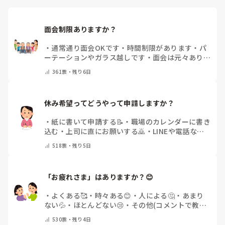
面会制限ありますか？
・
通常通り面会OKです
・
時間制限があります
・
パ
ーテーションやガラス越しです
・
面会は元々ありま
せん
・
その他（コメントで教えてください）
361
票・
残り6日
休み希望ってどうやって申請しますか？
・
紙に書いて申請する📝
・
職場のカレンダーに書き
込む
・
上司に直にお願いする🙇
・
LINEや電話など
で申請する
・
その他（コメントで教えてください）
518
票・
残り5日
「お疲れさま」はありますか？😊
・
よくある🥰
・
時々ある😊
・
人による🤔
・
あまり
ない💦
・
ほとんどない😢
・
その他(コメントで教え
てください)
530
票・
残り4日