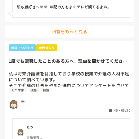
っていき「後2人…。どないしよ、あと2人名前がでてけぇへ
私も嵐好き～💙💙  年配の方もよくテレビ観てるよね。
んわ😩」と言うと近くの利用者さんが「櫻井くんと二宮くん
や」と😂😂

そこから、リフト浴で介助を行っていた利用者さんが
「SMAPは今はどんな事してるの？」とあり、事務所にはキ
回答をもっと見る
ムタクしか居ないこと、SMAPは解散してしまった事等伝え
ると残念そうにしてましたが「けど、皆元気なんやろ？なら
言いやん😊」と(笑)

雑談・つぶやき
👑殿堂入り
そこから利用者さんは「キムタクは工藤静香と結婚したんや
ったけ？子どもは？」と。

1度でも退職したことのある方へ。理由を聞かせてくださ
最初の嵐で私のジャニオタスイッチを破壊してきたので、入
い。
浴介助でなければマシンガントークに成程(笑)近くにいた職
私は将来介護職を目指しており学校の授業で介護の人材不足
員がその利用者さんに「この子にその話したら永遠に話すか
について調べています。

らあかんよ(笑)」と言われるほど(笑)

そこで介護の仕事をやめた理由についてアンケートをさせて
年齢や認知症の事を考えても、嵐のメンバー3人とキムタク
人手不足
退職
転職
いただきたいです。(賃金が低い、重労働、人間関係など)

が誰と結婚したのか覚えていた事に驚きながらも嬉しかった
多くの回答が必要なので本人ではなく知人の方がやめた理由
な～😂
学生
などでも教えていただけると助かります。

ご協力お願いします🙇🏻‍♀️

46
・
08/30
(前回応えていただいた方も良ければ)
たつ
介護福祉士