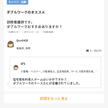
キャリア・転職
ダブルワークのオススメ
訪問看護師です。

ダブルワークおすすめありますか？

訪問入浴は何回かやりましたが体力が追いつかなくて難しそ
訪問入浴
ダブルワーク
訪問看護
うです、、わがままですみません
Qoo0428
看護師, 病院
3
・
06/30
ぽち
介護職・ヘルパー, 介護福祉士, 生活相談員, サービス提供責任者, 施
設長・管理職, 有料老人ホーム, 介護老人保健施設, デイサービス, デ
イケア・通所リハ, 訪問介護, 介護事務, ユニット型特養, 障害福祉関
住宅型有料老人ホームはいかがですか？

連, 小規模多機能型居宅介護, 社会福祉士
ダブルワークのナースさんが活躍されていました。
回答をもっと見る