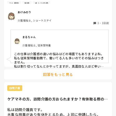
スタッフがいます。私が出勤して急変に気づき対応しました
1人夜勤
早番
オムツ交換
が、その後本人に聞き出しても自分の時は問題なかったか
（夜勤者）とか平気でドヤ顔でいます。

あけみのり
夜勤は1人夜勤です。その時はベトナム人と早番の2人体制で
介護福祉士, ショートステイ
したけども、どちらも急変対応に特化しておらず、この2人
1
・
1日前
が夜勤をすると見守り不足で大変になるんではないかなと危
惧してます。夜間はただオムツ交換変えればいい。トイレに
連れて行けばいい？寝るか寝ないか問題だみたい平気で言う
まるちゃん
ので人員が少ないため入らせていますが、きちんと見守りの
介護福祉士, 従来型特養
であれば夜勤も外すが管理者がオッケーを出しているので、
出勤日は誰かがどうにかなっているのではないかと怖すぎて
この仕事は介護感の違いの悩みはどの場面でもありますよね。

出勤するのが苦痛になります
私も従来型特養勤務で、働いてる人も多いのでその悩みはつき
ません。

私は割り切ってなんとかやってますが、真面目な人ほど辛いお
もいしてそうですよね。
回答をもっと見る
訪問介護
ケアマネの方、訪問介護の方おられますか？有休取る際の、
利用者やケアマネ...
私は訪問介護員です。

大事な用事があり有休をとるため、上司に申請したら、
