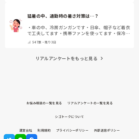
猛暑の中、通勤時の暑さ対策は…？
・
車の中、冷房ガンガンです
・
日傘、帽子など着衣
で工夫してます
・
携帯ファンを使ってます
・
保冷剤
を持ち運んでいます
・
特に暑さ対策はしていませ
547
票・
残り3日
ん
・
その他（コメントで教えて下さい）
リアルアンケートをもっと見る
お悩み相談の一覧を見る
リアルアンケートの一覧を見る
シゴトークについて
運営会社
利用規約
プライバシーポリシー
外部送信ポリシー