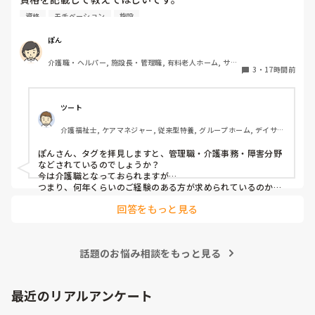
資格
モチベーション
施設
私は介護士です。

ぽん
帰省して中学の同級生と地元でご飯した時に、その人が介護
介護職・ヘルパー, 施設長・管理職, 有料老人ホーム, サー
の仕事をしていると聞いて、その時はあまり興味もてず、聞
3
・
17時間前
ビス付き高齢者向け住宅, 訪問介護, 介護事務, 初任者研修, 
き流してました。

障害福祉関連, 障害者支援施設
しかしUターン転職活動中にたまたま街でその人と会って、
ツート
流れでカフェで話して、

介護福祉士, ケアマネジャー, 従来型特養, グループホーム, デイサー
施設見学だけでも行ってみたら、実際に現場を見て素敵だと
ビス
思って決めました。
ぽんさん、タグを拝見しますと、管理職・介護事務・障害分野
などされているのでしょうか？

今は介護職となっておられますが…

つまり、何年くらいのご経験のある方が求められているのか、
それによってお伝えしたい事に少し違いが出てはきますね…　

回答をもっと見る
でも、せっかくのご質問、汎用的に普通に私の実際をお応えさ
せて頂きますね…　

一言で申せば、色んな仕事は‘数字＝結果やノルマ’が求められ
ます。それにら心底疲れた時に、「直接人様に優しくできる仕
話題のお悩み相談をもっと見る
事をしたい」と思ったから、ですね。本当は、なぜだからと言
って福祉に目が向いたか、など色々あるのですが、そこまでは
求められていない、と思いますので、端的に応えをお伝えさせ
て頂きました。

最近のリアルアンケート
同じ仲間として、その疑問もよーく分かるところでしたの
で、、