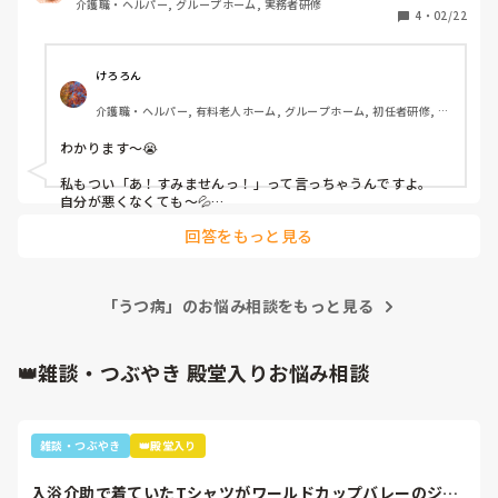
介護職・ヘルパー, グループホーム, 実務者研修
4
・
02/22
けろろん
介護職・ヘルパー, 有料老人ホーム, グループホーム, 初任者研修, 実
務者研修
わかります～😭

私もつい「あ！すみませんっ！」って言っちゃうんですよ。

自分が悪くなくても～💦

回答をもっと見る
相手によっては「こちらこそごめんなさい！」と言ってくださ
って良い関係を築ける方もいますが。

逆に「(そうだ、お前が悪い！)…」で終わる人もいるのでね😂

「うつ病」のお悩み相談をもっと見る
私も気を付けよう‼️と思っています～🤣
👑雑談・つぶやき 殿堂入りお悩み相談
雑談・つぶやき
👑殿堂入り
入浴介助で着ていたTシャツがワールドカップバレーのジャ