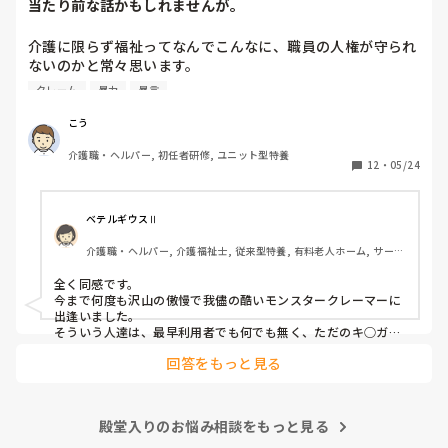
当たり前な話かもしれませんが。
介護に限らず福祉ってなんでこんなに、職員の人権が守られ
ないのかと常々思います。

クレーム
暴力
暴言
利用者主体は理解できますが、そういったことが行き過ぎて
いる感じは否めません。

こう
特に、利用者からの暴力・暴言、家族からのクレームをいつ
介護職・ヘルパー, 初任者研修, ユニット型特養
までも我慢するのは心情としておかしいのではと思います。
12
・
05/24
(今どき、お客様は神様というのは…)

介護職員というより福祉人として間違っている考えだとは思
ベテルギウスⅡ
いますが、割りきって仕事をしていく必要があるのでしょう
介護職・ヘルパー, 介護福祉士, 従来型特養, 有料老人ホーム, サービ
かね。

ス付き高齢者向け住宅, デイサービス, 初任者研修, 実務者研修, ユニ
ット型特養
全く同感です。

心身をやられたりしたら、介護職員をやりたくなくなると思
今まで何度も沢山の傲慢で我儘の酷いモンスタークレーマーに
うんですよね。
出逢いました。

そういう人達は、最早利用者でも何でも無く、ただのキ○ガイ
です。

回答をもっと見る
無理難題を言って来るこの人達には、毅然とした態度や対応が
必要かと思いますが、上司などの上役の方針や対応次第で幾ら
でも状況は変わります。

上司が味方、力になってくれないと現場の職員の不平不満は高
殿堂入りのお悩み相談をもっと見る
まり、精神がやられた結果辞めて行きます。

東京都のカスハラ条例は、カスハラ撲滅の第一歩です。他の自