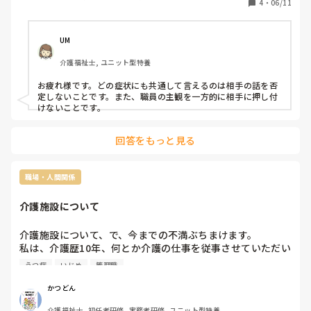
4
・
06/11
UM
介護福祉士, ユニット型特養
お疲れ様です。どの症状にも共通して言えるのは相手の話を否
定しないことです。また、職員の主観を一方的に相手に押し付
けないことです。
回答をもっと見る
職場・人間関係
介護施設について
介護施設について、で、今までの不満ぶちまけます。

私は、介護歴10年、何とか介護の仕事を従事させていただい
ています。私は、転職活動しても、有料老人ホームや老健に
うつ病
いじめ
管理職
は、採用されませんでした。また、その理由は、うつ病とい
う精神疾患を持っているせいもありました。某大手企業の有
かつどん
料老人ホームでも、『そういう人は、雇えない、直ぐに辞め
介護福祉士, 初任者研修, 実務者研修, ユニット型特養