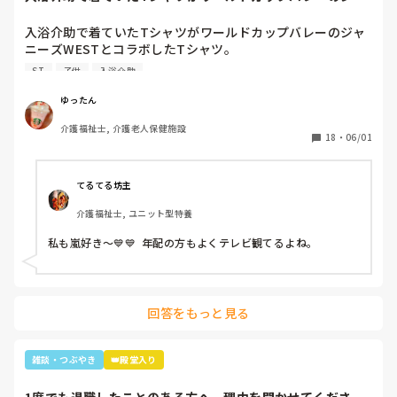
ニーズWESTと...
入浴介助で着ていたTシャツがワールドカップバレーのジャ
ニーズWESTとコラボしたTシャツ。

暑いししんどいから、せめて好きなTシャツを着て介助しよ
ST
子供
入浴介助
うと選んだTシャツ。

別のフロアの利用者さん達で私はリフト浴の介助をしている
ゆったん
と「可愛いTシャツね☺️」と言われ「そうでしょ？去年のバ
介護福祉士, 介護老人保健施設
レーボールの世界大会で好きなアイドル達が応援してて、グ
18
・
06/01
ッズとして売ってたからかったんです✨」と言うと「ジャニ
ーズ…(きっとWESTの読み方分からなかった)あなたジャニ
ーズが好きなのね😊」と。

てるてる坊主
大好きと伝えると「私もよ、あなた嵐は好き？」と聞かれ、
介護福祉士, ユニット型特養
1番好きと伝えると利用者さんが嵐のメンバー3人の名前を言
っていき「後2人…。どないしよ、あと2人名前がでてけぇへ
私も嵐好き～💙💙  年配の方もよくテレビ観てるよね。
んわ😩」と言うと近くの利用者さんが「櫻井くんと二宮くん
や」と😂😂

そこから、リフト浴で介助を行っていた利用者さんが
「SMAPは今はどんな事してるの？」とあり、事務所にはキ
回答をもっと見る
ムタクしか居ないこと、SMAPは解散してしまった事等伝え
ると残念そうにしてましたが「けど、皆元気なんやろ？なら
言いやん😊」と(笑)

雑談・つぶやき
👑殿堂入り
そこから利用者さんは「キムタクは工藤静香と結婚したんや
ったけ？子どもは？」と。
