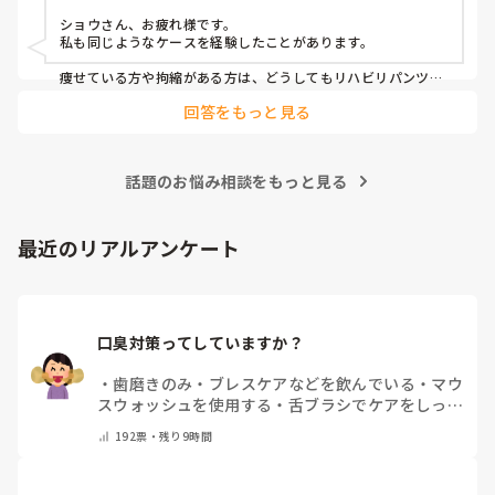
イサービス, デイケア・通所リハ, 訪問介護, 小規模多機能型居宅介
護
ショウさん、お疲れ様です。

私も同じようなケースを経験したことがあります。

痩せている方や拘縮がある方は、どうしてもリハビリパンツと
身体の間に隙間ができやすく、そこから尿漏れしてしまうこと
回答をもっと見る
がありますよね。

私が勤務していた施設では、まずリハビリパンツやパッドの当
て方を見直していました。パッドがしっかり立ち上がっている
話題のお悩み相談をもっと見る
か、陰部にきちんとフィットしているかを確認するだけでも漏
れが改善することがありました。

それでも漏れが続く場合は、サイズが本当に合っているかを再
最近のリアルアンケート
検討したり、メーカーを変更して試すこともありました。同じ
Mサイズでもメーカーによってフィット感や股上、ギャザーの
形状が違うため、相性が良いものが見つかることもあります。

また、拘縮が強い方は姿勢や体位によって尿の流れ方も変わる
口臭対策ってしていますか？
ため、排泄後の状態を職員間で共有し、「どこから漏れている
のか」を確認しながら対策を考えていました。

・
歯磨きのみ
・
ブレスケアなどを飲んでいる
・
マウ
一度で解決することは少ないですが、オムツやパッドの種類、
スウォッシュを使用する
・
舌ブラシでケアをしっか
当て方、交換時間などを少しずつ見直していくことで改善した
りする
・
フリスクをかじる
・
自分の口臭は気にして
ケースもありました。
192
票・
残り9時間
いない
・
その他（コメントで教えてください）