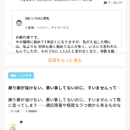
てしまうから』確かに、私は、大体、人間関係で、辞めてし
3
・
05/10
まう事が多くて、また、それで、うつ病も発症してしまいま
す。特別養護老人ホームでは、採用担当者の方は、親切な方
がたくさんいらっしゃいました。採用もさせていただき、と
(旧) いろはに改名
ても、嬉しい気持ちにもなりました。けれど、いざ、働いて
介護職・ヘルパー, デイサービス
見ると、管理職の方は、現場に目を向けない、また、現場も
無法地帯化で、新人に対してのイジメが凄いです。新人でな
お疲れ様です。

くても、管理職の方が全然仕事をやらない、また、惰性化し
今の職場に勤めて3年近くになりますが、私が入社した時に
ているのが、よく見られました。特に直属の上司(主任やリ
は、私よりも 何年も長く勤めてる人が多く、いろいろ言われた
ーダー)がダメな方が多かったです。全然人材育成しない、
もんでしたが、そのうちに 1人2人と言わなくなり、年数を踏
んでいったから分かってくれたのかな と思って仕事をしていま
また、自分の立場が守れればそれでいいような人ばかりでし
回答をもっと見る
したが、言うやつは言うんですよね。

た。結局、自分も我慢していかなければ、現場では、生き残
れませんよね？余計な口出さない、また、見て見ぬふりをす
気がつけば何人かの先輩職員に勤めてからずっと何かにつけて
る。のが、鉄則と、学びました。
注意という嫌味を言われ続けています。

雑談・つぶやき
ただ管理者の方がとても理解のある方で、時々、愚痴をこさせ
謝り癖が抜けない、悪い事してないのに、すいませんって常
てもらえるので今も勤められています。本当に管理者の方には
に言ってしまう…...
感謝してます。

謝り癖が抜けない、悪い事してないのに、すいませんって常
私の経験からですが、上司がしっかりしているかしっかりして
に言ってしまう……適応障害や軽度なうつ病から来るものな
いないかによっても続くが続かないかというのが あるんだなぁ
んかな、人間関係や言葉遣いって難しい
と思います。
うつ病
人間関係
謙