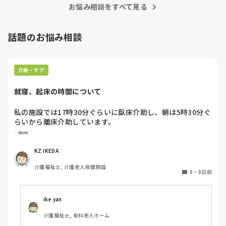
治体や他職種にも拡大して、介護職に取っても働きやすい職場
お悩み相談をすべて見る
環境になってくれたらと願うばかりです。
話題のお悩み相談
介助・ケア
就寝、起床の時間について
私の施設では17時30分ぐらいに臥床介助し、朝は5時30分ぐ
らいから離床介助しています。

順番は当然、身体状態や体調面を考慮して決めています。そ
施設
れにしても、臥床時間も離床時間も早すぎる気がするのです
が、みなさんの施設は何時ごろから臥床、離床されてます
KZ IKEDA 
か？
介護福祉士, 介護老人保健施設
8
・
8日前
ike yan
介護福祉士, 有料老人ホーム