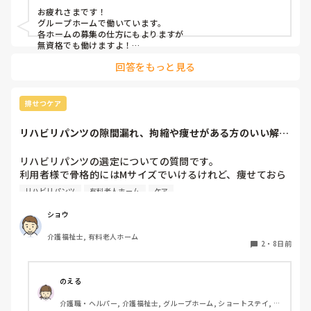
お疲れさまです！

グループホームで働いています。

各ホームの募集の仕方にもよりますが

無資格でも働けますよ！

回答をもっと見る
認知症に関してはもしかしたら

施設内での研修はあるかも？

ただ、グループホームは利用者様がMAX9名で、その中に介助
排せつケア
出来る職員がいて基本はは全ての業務をこなすので

私のところでは1日に早、日、遅、夜の4人がいれば対応出来て
リハビリパンツの隙間漏れ、拘縮や痩せがある方のいい解決
います。

策ないですか？
（本当に人がいない時ですが…最悪早番以外いなくても、それ
以外が残業する事で対応出来ています。）

リハビリパンツの選定についての質問です。

利用者様で骨格的にはMサイズでいけるけれど、痩せておら
なのでそういう人が足りていない施設にとっては貴重な存在に
れたり、拘縮等で隙間ができ、そこから漏れてしまう方がた
なるし、直接介助しなくても現場で利用者様と会話はするの
リハビリパンツ
有料老人ホーム
ケア
まにおられるのですが、何かいい解決策はないでしょうか？

で、ご自身にも良い経験になると思います。

ちなみに、パッドも当てている方がほとんどです。

ショウ
そこから興味があればですが、資格取得支援が受けられる可能
性もありますし(^^)

介護福祉士, 有料老人ホーム
みなさんの施設での対策や、おすすめの選び方・当て方など
2
・
8日前
があれば教えていただきたいです。

よろしくお願いいたします。
のえる
介護職・ヘルパー, 介護福祉士, グループホーム, ショートステイ, デ