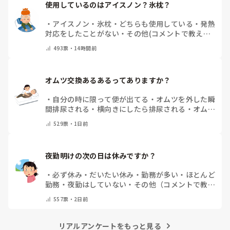
使用しているのはアイスノン？氷枕？
・
アイスノン
・
氷枕
・
どちらも使用している
・
発熱
対応をしたことがない
・
その他(コメントで教えて
ください)
493
票・
14時間前
オムツ交換あるあるってありますか？
・
自分の時に限って便が出てる
・
オムツを外した瞬
間排尿される
・
横向きにしたら排尿される
・
オムツ
のテープがよくちぎれている
・
パットにたっぷり収
529
票・
1日前
まっていると快感
・
その他（コメントで教えてくだ
さい）
夜勤明けの次の日は休みですか？
・
必ず休み
・
だいたい休み
・
勤務が多い
・
ほとんど
勤務
・
夜勤はしていない
・
その他（コメントで教え
てください）
557
票・
2日前
リアルアンケートをもっと見る