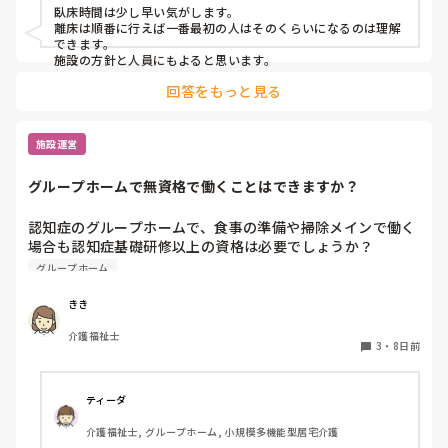
臥床時間は少し早い気がします。

離床は順番に行えば一番最初の人はそのくらいになるのは理解
できます。

施設の方針と人員にもよると思います。
回答をもっと見る
施設運営
グループホームで無資格で働くことはできますか？
認知症のグループホームで、食事の準備や掃除メインで働く
場合も認知症基礎研修以上の資格は必要でしょうか？

無資格でも大丈夫でしょうか？
グループホーム
きき
介護福祉士
3
・
8日前
ティーダ
介護福祉士, グループホーム, 小規模多機能型居宅介護