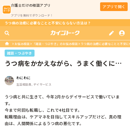
介護士
だけの相談アプリ
アプリで開く
アプリを無料でダウンロード！
うつ病の治癒に必要なことと不安にならない方法は？
お悩み相談
「雑談・つぶやき」のお悩み相談
うつ病の治癒に必要なことと不安に
雑談・つぶやき
うつ病をかかえながら、うまく働くに
は？
わにわに
生活相談員, デイサービス
うつ病と共に生きて、今年2月からデイサービスで働いていま
す。

今まで何回も転職し、これで4社目です。

転職理由は、ケアマネを目指してスキルアップだけど、真の理
由は、人間関係によるうつ病の悪化です。
