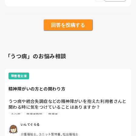
回答を投稿する
「うつ病」のお悩み相談
障害者支援
精神障がいの方との関わり方
うつ病や統合失調症などの精神障がいを抱えた利用者さんと
関わる時に気をつけていることはありますか？

精神障がいと言っても色々な種類があるし、実際に関わって
うつ病
障害者施設
障害者
みないと分からないことも多いと思いますが、教えていただ
いんてぐらる
介護福祉士, ユニット型特養, 社会福祉士