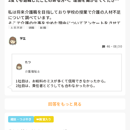
1度でも退職したことのある方へ。理由を聞かせてくださ
最初の嵐で私のジャニオタスイッチを破壊してきたので、入
い。
浴介助でなければマシンガントークに成程(笑)近くにいた職
私は将来介護職を目指しており学校の授業で介護の人材不足
員がその利用者さんに「この子にその話したら永遠に話すか
について調べています。

らあかんよ(笑)」と言われるほど(笑)

そこで介護の仕事をやめた理由についてアンケートをさせて
年齢や認知症の事を考えても、嵐のメンバー3人とキムタク
人手不足
退職
転職
いただきたいです。(賃金が低い、重労働、人間関係など)

が誰と結婚したのか覚えていた事に驚きながらも嬉しかった
多くの回答が必要なので本人ではなく知人の方がやめた理由
な～😂
学生
などでも教えていただけると助かります。

ご協力お願いします🙇🏻‍♀️

46
・
08/30
(前回応えていただいた方も良ければ)
たつ
介護福祉士
1社目は、お給料のミスが多くて信用できなかったから。

2社目は、責任者とどうしても合わなかったから。
回答をもっと見る
雑談・つぶやき
👑殿堂入り