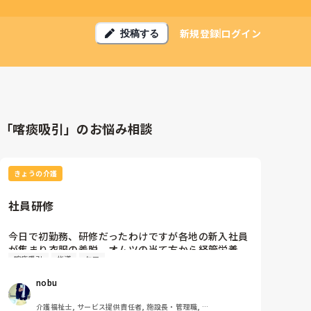
新規登録
ログイン
投稿する
「喀痰吸引」のお悩み相談
きょうの介護
社員研修
今日で初勤務、研修だったわけですが各地の新入社員
が集まり衣服の着脱、オムツの当て方から経管栄養､
喀痰吸引
指導
ケア
喀痰吸引を看護師､上司が直々に指導してくれまし
た。

nobu
自分は基本の復習という形になるけど現場に出る前に
こういう時間を設けてくれるあたり、未経験者にもか
介護福祉士, サービス提供責任者, 施設長・管理職, 訪