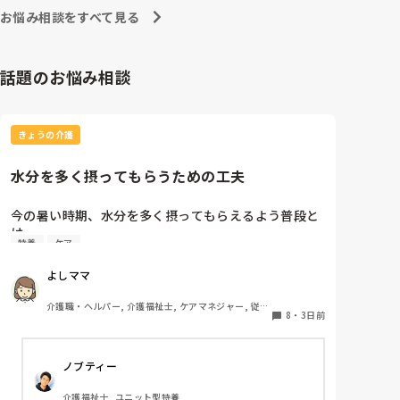
東京都のカスハラ条例は、カスハラ撲滅の第一歩です。
お悩み相談をすべて見る
他の自治体や他職種にも拡大して、介護職に取っても働
きやすい職場環境になってくれたらと願うばかりです。
話題のお悩み相談
きょうの介護
水分を多く摂ってもらうための工夫
今の暑い時期、水分を多く摂ってもらえるよう普段と
は

特養
ケア
違う工夫等をされている事を教えてください。
よしママ
介護職・ヘルパー, 介護福祉士, ケアマネジャー, 従来
8
・
3日前
型特養
ノブティー
介護福祉士, ユニット型特養