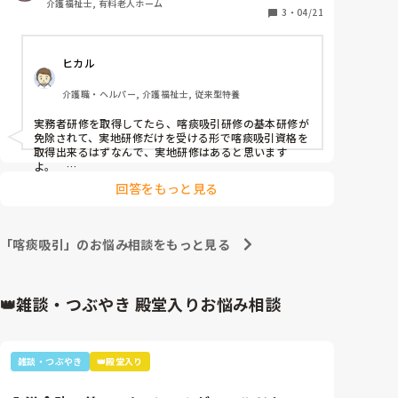
介護福祉士, 有料老人ホーム
3
・
04/21
介護福祉士持ってるのにこんな質問してますが

誰か教えてください。
ヒカル
介護職・ヘルパー, 介護福祉士, 従来型特養
実務者研修を取得してたら、喀痰吸引研修の基本研修が
免除されて、実地研修だけを受ける形で喀痰吸引資格を
取得出来るはずなんで、実地研修はあると思います
よ。　

回答をもっと見る
喀痰吸引研修だけを受けた後も、実地研修を受けないと
取得出来ないはずですし。
「喀痰吸引」のお悩み相談をもっと見る
👑雑談・つぶやき 殿堂入りお悩み相談
雑談・つぶやき
👑殿堂入り