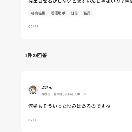
提出させるかしないとまずいんじゃないの？線
喀痰吸引
看護助手
研修
職員
02/25
1
件の回答
ぷさん
施設長・管理職, 有料老人ホーム
何処もそういった悩みはあるのですね。
02/25