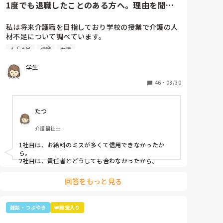
1度でも退職したことのある方へ。理由を聞か
たんやったけ？子どもは？」と。

せてください。
最初の嵐で私のジャニオタスイッチを破壊してきたの
私は将来介護職を目指しており学校の授業で介護の人
で、入浴介助でなければマシンガントークに成程(笑)
材不足について調べています。

近くにいた職員がその利用者さんに「この子にその話
そこで介護の仕事をやめた理由についてアンケートを
したら永遠に話すからあかんよ(笑)」と言われるほど
人手不足
退職
転職
させていただきたいです。(賃金が低い、重労働、人間
(笑)

関係など)

年齢や認知症の事を考えても、嵐のメンバー3人とキ
学生
多くの回答が必要なので本人ではなく知人の方がやめ
ムタクが誰と結婚したのか覚えていた事に驚きながら
た理由などでも教えていただけると助かります。

46
・
08/30
も嬉しかったな～😂
ご協力お願いします🙇🏻‍♀️

(前回応えていただいた方も良ければ)
たつ
介護福祉士
1社目は、お給料のミスが多くて信用できなかったか
ら。

2社目は、責任者とどうしても合わなかったから。
回答をもっと見る
雑談・つぶやき
👑殿堂入り