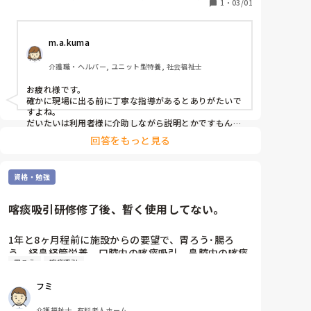
なり親切だなあと思った。

1
・
03/01
問介護, 障害福祉関連
大体の施設はとりあえず現場に出されて見て覚えろで
すよね🙄

m.a.kuma
来週はZoomで自宅で喀痰吸引と経管栄養の研修に実
介護職・ヘルパー, ユニット型特養, 社会福祉士
地研修。実務者研修の演習以来なので3年ぶり。あの
医療的ケアをまたやる日が来るとは😂😂
お疲れ様です。

確かに現場に出る前に丁寧な指導があるとありがたいで
すよね。

だいたいは利用者様に介助しながら説明とかですもん
ね。
回答をもっと見る
資格・勉強
喀痰吸引研修修了後、暫く使用してない。
1年と8ヶ月程前に施設からの要望で、胃ろう･腸ろ
う、経鼻経管栄養、口腔内の喀痰吸引、鼻腔内の喀痰
胃ろう
喀痰吸引
吸引を修了しました。

今後そういう医療的ケアが必要な方も入居して頂くと
フミ
の事でしたが、今までそういう利用者がいませんでし
た。

介護福祉士, 有料老人ホーム