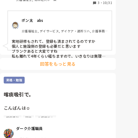
近い内にそういう利用者も入れていくとの事で、夜勤
3
・
10/31
は吸引出来る人と出来ない人で組むとの事でした。

正直、学校でしただけで、それから現場でしてなくて
ポン太　abs
不安です。

痰の吸引や胃ろう等の研修修了後、暫く使ってない
介護福祉士, デイサービス, デイケア・通所リハ, 介護事務, 
方･学校以降現場での経験のない方等、思い出せまし
実務者研修, 小規模多機能型居宅介護
たか?

実地研修もされて、登録も済まされてるのですか

大丈夫かなと不安です。
個人と施設側の登録も必要だと思います

ブランクあると大変ですね

私も離れて4年くらい経ちますので、いきなりは無理だ
と思います
回答をもっと見る
資格・勉強
喀痰吸引で。
こんばんは☺️

喀痰吸引
研修
介護福祉士
最近聞いたのですが実務者研修持ってれば喀痰吸引は
入口近くまでは出来るって言う風に聞いたのです
ダーク介護職員
が、、、、

実地研修はなくなったのですか？😀
