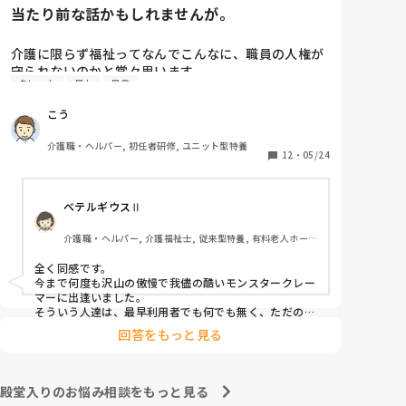
当たり前な話かもしれませんが。
介護に限らず福祉ってなんでこんなに、職員の人権が
守られないのかと常々思います。

クレーム
暴力
暴言
利用者主体は理解できますが、そういったことが行き
こう
過ぎている感じは否めません。

特に、利用者からの暴力・暴言、家族からのクレーム
介護職・ヘルパー, 初任者研修, ユニット型特養
をいつまでも我慢するのは心情としておかしいのでは
12
・
05/24
と思います。(今どき、お客様は神様というのは…)

ベテルギウスⅡ
介護職員というより福祉人として間違っている考えだ
とは思いますが、割りきって仕事をしていく必要があ
介護職・ヘルパー, 介護福祉士, 従来型特養, 有料老人ホー
るのでしょうかね。

ム, サービス付き高齢者向け住宅, デイサービス, 初任者研
修, 実務者研修, ユニット型特養
全く同感です。

心身をやられたりしたら、介護職員をやりたくなくな
今まで何度も沢山の傲慢で我儘の酷いモンスタークレー
ると思うんですよね。
マーに出逢いました。

そういう人達は、最早利用者でも何でも無く、ただのキ
○ガイです。

回答をもっと見る
無理難題を言って来るこの人達には、毅然とした態度や
対応が必要かと思いますが、上司などの上役の方針や対
応次第で幾らでも状況は変わります。

上司が味方、力になってくれないと現場の職員の不平不
殿堂入りのお悩み相談をもっと見る
満は高まり、精神がやられた結果辞めて行きます。
