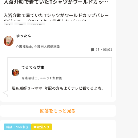
入浴介助で着ていたTシャツがワールドカップ
バレーのジャニーズWESTと...
入浴介助で着ていたTシャツがワールドカップバレー
のジャニーズWESTとコラボしたTシャツ。

ST
子供
入浴介助
暑いししんどいから、せめて好きなTシャツを着て介
助しようと選んだTシャツ。

ゆったん
別のフロアの利用者さん達で私はリフト浴の介助をし
ていると「可愛いTシャツね☺️」と言われ「そうでし
介護福祉士, 介護老人保健施設
ょ？去年のバレーボールの世界大会で好きなアイドル
18
・
06/01
達が応援してて、グッズとして売ってたからかったん
です✨」と言うと「ジャニーズ…(きっとWESTの読み
てるてる坊主
方分からなかった)あなたジャニーズが好きなのね😊」
と。

介護福祉士, ユニット型特養
大好きと伝えると「私もよ、あなた嵐は好き？」と聞
かれ、1番好きと伝えると利用者さんが嵐のメンバー3
私も嵐好き～💙💙  年配の方もよくテレビ観てるよね。
人の名前を言っていき「後2人…。どないしよ、あと2
人名前がでてけぇへんわ😩」と言うと近くの利用者さ
んが「櫻井くんと二宮くんや」と😂😂

そこから、リフト浴で介助を行っていた利用者さんが
回答をもっと見る
「SMAPは今はどんな事してるの？」とあり、事務所
にはキムタクしか居ないこと、SMAPは解散してしま
った事等伝えると残念そうにしてましたが「けど、皆
雑談・つぶやき
👑殿堂入り
元気なんやろ？なら言いやん😊」と(笑)

そこから利用者さんは「キムタクは工藤静香と結婚し