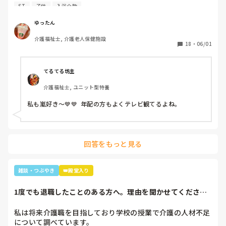
暑いししんどいから、せめて好きなTシャツを着て介助しよ
ST
子供
入浴介助
うと選んだTシャツ。

別のフロアの利用者さん達で私はリフト浴の介助をしている
ゆったん
と「可愛いTシャツね☺️」と言われ「そうでしょ？去年のバ
介護福祉士, 介護老人保健施設
レーボールの世界大会で好きなアイドル達が応援してて、グ
18
・
06/01
ッズとして売ってたからかったんです✨」と言うと「ジャニ
ーズ…(きっとWESTの読み方分からなかった)あなたジャニ
ーズが好きなのね😊」と。

てるてる坊主
大好きと伝えると「私もよ、あなた嵐は好き？」と聞かれ、
介護福祉士, ユニット型特養
1番好きと伝えると利用者さんが嵐のメンバー3人の名前を言
っていき「後2人…。どないしよ、あと2人名前がでてけぇへ
私も嵐好き～💙💙  年配の方もよくテレビ観てるよね。
んわ😩」と言うと近くの利用者さんが「櫻井くんと二宮くん
や」と😂😂

そこから、リフト浴で介助を行っていた利用者さんが
「SMAPは今はどんな事してるの？」とあり、事務所にはキ
回答をもっと見る
ムタクしか居ないこと、SMAPは解散してしまった事等伝え
ると残念そうにしてましたが「けど、皆元気なんやろ？なら
言いやん😊」と(笑)

雑談・つぶやき
👑殿堂入り
そこから利用者さんは「キムタクは工藤静香と結婚したんや
ったけ？子どもは？」と。

1度でも退職したことのある方へ。理由を聞かせてくださ
最初の嵐で私のジャニオタスイッチを破壊してきたので、入
い。
浴介助でなければマシンガントークに成程(笑)近くにいた職
私は将来介護職を目指しており学校の授業で介護の人材不足
員がその利用者さんに「この子にその話したら永遠に話すか
について調べています。

らあかんよ(笑)」と言われるほど(笑)
