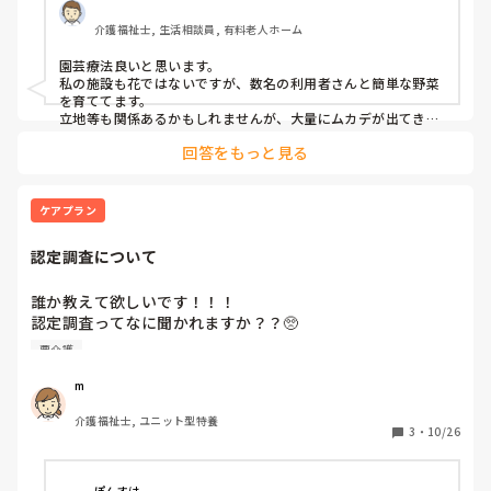
介護福祉士, 生活相談員, 有料老人ホーム
園芸療法良いと思います。

私の施設も花ではないですが、数名の利用者さんと簡単な野菜
を育ててます。

立地等も関係あるかもしれませんが、大量にムカデが出てきて
刺された利用者さんがいたので手袋は必須でしたね。
回答をもっと見る
ケアプラン
認定調査について
誰か教えて欲しいです！！！

認定調査ってなに聞かれますか？？🥺

明日担当利用者の認定調査で、要介護3から落としたくない
要介護
んです😩
m
介護福祉士, ユニット型特養
3
・
10/26
ぽんすけ