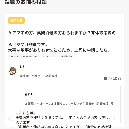
話題のお悩み相談
訪問介護
ケアマネの方、訪問介護の方おられますか？有休取る際の、
利用者やケアマネ...
私は訪問介護員です。

大事な用事があり有休をとるため、上司に申請したら、

代わりに訪問する職員を考えるとのこと。

サービス管理責任者
ケアマネ
訪問介護
また、利用者に対しては、私は利用者とよくプライベートの
話などもしたりと仲が良いため（←表現の仕方良くないかも
もか
です、すみません）こういう理由で休みをとるから、代わり
介護職・ヘルパー, 訪問介護
の人になるけどいいかという相談をしていました。利用者か
3
・
1日前
らは、「全然いいよ！優先してね」と言ってくださって、代
わりはいらないから中止でいいよとのこと。このことを上司
に伝えたら、注意されました。

垂れ耳
介護職・ヘルパー, 介護福祉士, サービス提供責任者, 訪問介護, 障害
上司の注意内容

福祉関連
→利用者に対して、こういう理由で有休をとると言ってはい
こんにちは。

けない。

投稿内容を拝見する限りでは、上司さんの注意内容は正しいと
→ケアマネに中止になることを伝える時は、有休をとるから
思います。

中止になったとは言わないこと。「中止にさせてもらうこと
ご利用者と仲がいいのは良いことですが、ご自分の有給を理由