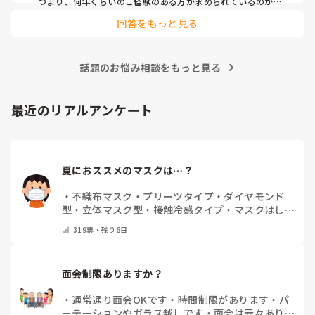
つまり、何年くらいのご経験のある方が求められているのか、
それによってお伝えしたい事に少し違いが出てはきますね…　

回答をもっと見る
でも、せっかくのご質問、汎用的に普通に私の実際をお応えさ
せて頂きますね…　

一言で申せば、色んな仕事は‘数字＝結果やノルマ’が求められ
ます。それにら心底疲れた時に、「直接人様に優しくできる仕
話題のお悩み相談をもっと見る
事をしたい」と思ったから、ですね。本当は、なぜだからと言
って福祉に目が向いたか、など色々あるのですが、そこまでは
求められていない、と思いますので、端的に応えをお伝えさせ
て頂きました。

最近のリアルアンケート
同じ仲間として、その疑問もよーく分かるところでしたの
で、、
夏におススメのマスクは…？
・
不織布マスク
・
プリーツタイプ
・
ダイヤモンド
型
・
立体マスク型
・
接触冷感タイプ
・
マスクはしま
せん
・
その他(コメントで教えて下さい)
319
票・
残り6日
面会制限ありますか？
・
通常通り面会OKです
・
時間制限があります
・
パ
ーテーションやガラス越しです
・
面会は元々ありま