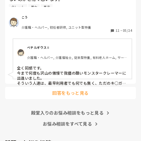
クレーム
暴力
暴言
利用者主体は理解できますが、そういったことが行き過ぎて
いる感じは否めません。

こう
特に、利用者からの暴力・暴言、家族からのクレームをいつ
介護職・ヘルパー, 初任者研修, ユニット型特養
までも我慢するのは心情としておかしいのではと思います。
12
・
05/24
(今どき、お客様は神様というのは…)

介護職員というより福祉人として間違っている考えだとは思
ベテルギウスⅡ
いますが、割りきって仕事をしていく必要があるのでしょう
介護職・ヘルパー, 介護福祉士, 従来型特養, 有料老人ホーム, サービ
かね。

ス付き高齢者向け住宅, デイサービス, 初任者研修, 実務者研修, ユニ
ット型特養
全く同感です。

心身をやられたりしたら、介護職員をやりたくなくなると思
今まで何度も沢山の傲慢で我儘の酷いモンスタークレーマーに
うんですよね。
出逢いました。

そういう人達は、最早利用者でも何でも無く、ただのキ○ガイ
です。

回答をもっと見る
無理難題を言って来るこの人達には、毅然とした態度や対応が
必要かと思いますが、上司などの上役の方針や対応次第で幾ら
でも状況は変わります。

上司が味方、力になってくれないと現場の職員の不平不満は高
殿堂入りのお悩み相談をもっと見る
まり、精神がやられた結果辞めて行きます。

東京都のカスハラ条例は、カスハラ撲滅の第一歩です。他の自
治体や他職種にも拡大して、介護職に取っても働きやすい職場
お悩み相談をすべて見る
環境になってくれたらと願うばかりです。