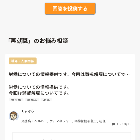
回答を投稿する
「再就職」のお悩み相談
職場・人間関係
労働についての情報提供です。今回は懲戒解雇についてで
す。懲戒解雇になる...
労働についての情報提供です。

今回は懲戒解雇についてです。

懲戒解雇になると再就職がかなり

再就職
退職金
虐待
厳しくなったり、退職金が支払われない

など不利益が大きいので普通解雇より

くまきち
基準は厳しくなります。

介護職・ヘルパー, ケアマネジャー, 精神保健福祉士, 初任者
基本は｢労働者の行為が労働関係から即時排除も

1
・
10/16
研修, 実務者研修, 障害福祉関連, 障害者支援施設, 社会福祉士
やむを得ない｣のが基準です。退職届けを出さないと懲戒解
雇にする諭旨解雇もあるのはその判断が非常に難しく、本人