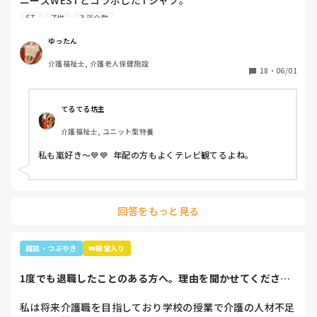
ニーズWESTとコラボしたTシャツ。

暑いししんどいから、せめて好きなTシャツを着て介助しよ
本当に情けない気持ちでいっぱいです。

ST
子供
入浴介助
うと選んだTシャツ。

皆さんはそんな経験ありますか？
別のフロアの利用者さん達で私はリフト浴の介助をしている
ゆったん
と「可愛いTシャツね☺️」と言われ「そうでしょ？去年のバ
介護福祉士, 介護老人保健施設
レーボールの世界大会で好きなアイドル達が応援してて、グ
18
・
06/01
ッズとして売ってたからかったんです✨」と言うと「ジャニ
ーズ…(きっとWESTの読み方分からなかった)あなたジャニ
ーズが好きなのね😊」と。

てるてる坊主
大好きと伝えると「私もよ、あなた嵐は好き？」と聞かれ、
介護福祉士, ユニット型特養
1番好きと伝えると利用者さんが嵐のメンバー3人の名前を言
っていき「後2人…。どないしよ、あと2人名前がでてけぇへ
私も嵐好き～💙💙  年配の方もよくテレビ観てるよね。
んわ😩」と言うと近くの利用者さんが「櫻井くんと二宮くん
や」と😂😂

そこから、リフト浴で介助を行っていた利用者さんが
「SMAPは今はどんな事してるの？」とあり、事務所にはキ
回答をもっと見る
ムタクしか居ないこと、SMAPは解散してしまった事等伝え
ると残念そうにしてましたが「けど、皆元気なんやろ？なら
言いやん😊」と(笑)

雑談・つぶやき
👑殿堂入り
そこから利用者さんは「キムタクは工藤静香と結婚したんや
ったけ？子どもは？」と。

1度でも退職したことのある方へ。理由を聞かせてくださ
最初の嵐で私のジャニオタスイッチを破壊してきたので、入
い。
浴介助でなければマシンガントークに成程(笑)近くにいた職
私は将来介護職を目指しており学校の授業で介護の人材不足
員がその利用者さんに「この子にその話したら永遠に話すか