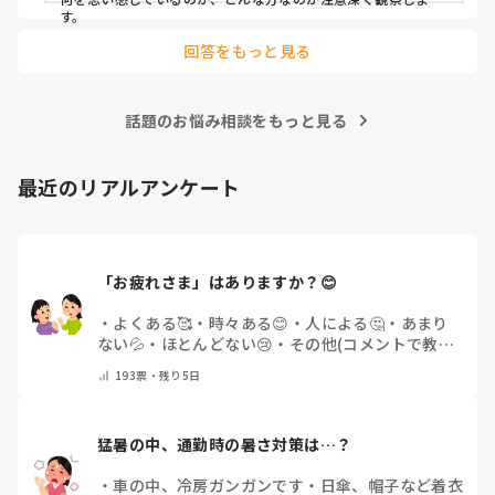
す。
回答をもっと見る
話題のお悩み相談をもっと見る
最近のリアルアンケート
「お疲れさま」はありますか？😊
・
よくある🥰
・
時々ある😊
・
人による🤔
・
あまり
ない💦
・
ほとんどない😢
・
その他(コメントで教え
てください)
193
票・
残り5日
猛暑の中、通勤時の暑さ対策は…？
・
車の中、冷房ガンガンです
・
日傘、帽子など着衣