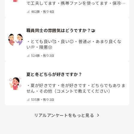
で工夫してます
・
携帯ファンを使ってます
・
保冷剤
を持ち運んでいます
・
特に暑さ対策はしていませ
462
票・
残り4日
ん
・
その他（コメントで教えて下さい）
職員同士の雰囲気はどうですか？🤝
・
とても良い🥰
・
良い😊
・
普通🌿
・
あまり良くな
い💭
・
険悪😢
524
票・
残り3日
夏と冬どちらが好きですか？
・
夏が好きです
・
冬が好きです
・
どちらでもありま
せん
・
その他（コメントで教えてください）
535
票・
残り2日
リアルアンケートをもっと見る