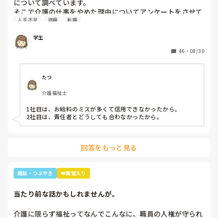
について調べています。

らあかんよ(笑)」と言われるほど(笑)

そこで介護の仕事をやめた理由についてアンケートをさせて
年齢や認知症の事を考えても、嵐のメンバー3人とキムタク
人手不足
退職
転職
いただきたいです。(賃金が低い、重労働、人間関係など)

が誰と結婚したのか覚えていた事に驚きながらも嬉しかった
多くの回答が必要なので本人ではなく知人の方がやめた理由
な～😂
学生
などでも教えていただけると助かります。

ご協力お願いします🙇🏻‍♀️

46
・
08/30
(前回応えていただいた方も良ければ)
たつ
介護福祉士
1社目は、お給料のミスが多くて信用できなかったから。

2社目は、責任者とどうしても合わなかったから。
回答をもっと見る
雑談・つぶやき
👑殿堂入り
当たり前な話かもしれませんが。
介護に限らず福祉ってなんでこんなに、職員の人権が守られ