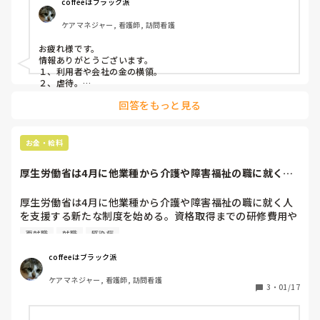
に判断させるという目的もあります。

coffeeはブラック派
介護業界で懲戒解雇案件となるのは

ケアマネジャー, 看護師, 訪問看護
１、利用者や会社の金の横領。

２、虐待。

お疲れ様です。

３、プライベートを含む酒酔い運転。

情報ありがとうございます。

４、犯罪行為をしたこと。　

１、利用者や会社の金の横領。

などです。

２、虐待。

３、プライベートを含む酒酔い運転。

２の判断は実際に虐待を行っているところを複数の職員が見
回答をもっと見る
４、犯罪行為をしたこと。

た以外は難しく、市町村が虐待と認めた場合か警察が介入
よくテレビで流れてますね。

し、逮捕案件となった場合とする場合があります。

懲戒解雇された場合で会社と争いになった場合、

お金・給料
例えば虐待が理由の場合、虐待の事実がないと判断されれ
懲戒解雇になったら次の仕事就けなそうですね。
ば、無効となります。また、普通解雇の場合は｢虐待はして
厚生労働省は4月に他業種から介護や障害福祉の職に就く人
なかったかもしれないが、さらに調べたら利用者の金を横領
を支援する新たな...
していたから解雇は有効だ｣とできますが、懲戒解雇の場合
厚生労働省は4月に他業種から介護や障害福祉の職に就く人
は後から解雇事由を追加できません。

を支援する新たな制度を始める。資格取得までの研修費用や
懲戒解雇処分になってその事実に覚えがなければ、

生活資金を国が支給するのに加え、就職前に20万円を貸し出
都道府県労働局か社会保険労務士会の労働相談(市役所とか
再就職
就職
感染症
す。2年間就労すれば返済を免除する。介護などの現場は人
でもしていることがあります)に行くことをおすすめしま
材確保に苦労しており、新型コロナウイルス禍で失業した人
す。

coffeeはブラック派
を中心に2021年度に最低でも2万2千人の利用を目指す。

事実を理路整然と説明でき、

ケアマネジャー, 看護師, 訪問看護
一般の人から見て｢その解雇おかしいね｣と感じるものがある
3
・
01/17
厚労省によると、再就職支援で返済免除つきの貸し付けをす
なら法テラスをおすすめします。

るのは初めてとなる。全国のハローワークが求職者に対し
社会保険労務士は妥協点を探しますが、弁護士は理論で白黒