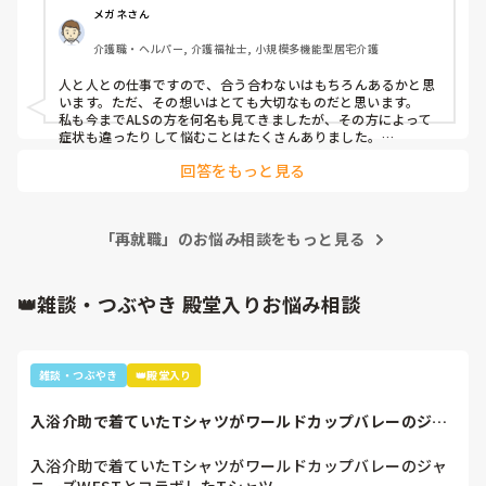
関係を気づけており、知識や技術も含め、自信をもっている
メガネさん
ところがありました。

介護職・ヘルパー, 介護福祉士, 小規模多機能型居宅介護
面接の時に、施設と訪問介護の違いは、利用者様がヘルパー
人と人との仕事ですので、合う合わないはもちろんあるかと思
を選ぶ。いくら、頑張ってもダメな時もあるよ。と言われま
います。ただ、その想いはとても大切なものだと思います。

した。

私も今までALSの方を何名も見てきましたが、その方によって
症状も違ったりして悩むことはたくさんありました。

進行により徐々にコミュニケーションをとることも難しくなっ
その時も、そんなこと大丈夫と思っていたのですが、今まさ
回答をもっと見る
てきた方もいましたが、何を求めているのか、家族さんと話を
に自信喪失の日々です。

したりなど、試行錯誤をしました。

情けなくなる必要はないと思います。

介護保険の利用者様の他に、障害福祉サービスや重度訪問も
人柄がとても大切だと思うので、貴方様の思う介護を是非して
入っているのですが、幅広い利用者様に困惑の日々です、

「再就職」のお悩み相談をもっと見る
ください。
ALS等の呼吸器をつけており、気切からの吸引や常に緊張感
👑雑談・つぶやき 殿堂入りお悩み相談
のあるケアや、文字盤でコミュニケーションを取る等のケア
に、素人や自信がないのが伝わってしまうのか、中々よい関
係が気づけません。

雑談・つぶやき
👑殿堂入り
その人を理解したい気持ちに技術が追いつかず、空回りの
日々です。

入浴介助で着ていたTシャツがワールドカップバレーのジャ
ニーズWESTと...
経験が必要で前向きに頑張っていきたい気持ちと、施設に戻
入浴介助で着ていたTシャツがワールドカップバレーのジャ
りたい気持ちが入り混じっています。
