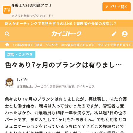
介護士
だけの相談アプリ
アプリで開く
アプリを無料でダウンロード！
新人がミーティングで意見を言うのはNG？管理者や先輩の反応は？
お悩み相談
「雑談・つぶやき」のお悩み相談
新人がミーティングで意見を言うの
雑談・つぶやき
色々あり7ヶ月のブランクは有りました
が、再就職し、また介護士とし働き始...
しずか
介護福祉士, サービス付き高齢者向け住宅, デイサービス
色々あり7ヶ月のブランクは有りましたが、再就職し、また介護
士とし働き始め、職場は入って分かったのですが、管理者も変
わったばかり、介護職員もほぼ一年未満な方。私は週3日の位の
パートです。まだ入社して1ヶ月もたちません。でも利用者とコ
ミュニケーションをとっているうちに？？？どこの施設などで