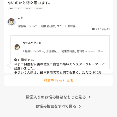
ないのかと常々思います。

クレーム
暴力
暴言
利用者主体は理解できますが、そういったことが行き過ぎて
いる感じは否めません。

こう
特に、利用者からの暴力・暴言、家族からのクレームをいつ
介護職・ヘルパー, 初任者研修, ユニット型特養
までも我慢するのは心情としておかしいのではと思います。
12
・
05/24
(今どき、お客様は神様というのは…)

介護職員というより福祉人として間違っている考えだとは思
ベテルギウスⅡ
いますが、割りきって仕事をしていく必要があるのでしょう
介護職・ヘルパー, 介護福祉士, 従来型特養, 有料老人ホーム, サービ
かね。

ス付き高齢者向け住宅, デイサービス, 初任者研修, 実務者研修, ユニ
ット型特養
全く同感です。

心身をやられたりしたら、介護職員をやりたくなくなると思
今まで何度も沢山の傲慢で我儘の酷いモンスタークレーマーに
うんですよね。
出逢いました。

そういう人達は、最早利用者でも何でも無く、ただのキ○ガイ
です。

回答をもっと見る
無理難題を言って来るこの人達には、毅然とした態度や対応が
必要かと思いますが、上司などの上役の方針や対応次第で幾ら
でも状況は変わります。

上司が味方、力になってくれないと現場の職員の不平不満は高
殿堂入りのお悩み相談をもっと見る
まり、精神がやられた結果辞めて行きます。

東京都のカスハラ条例は、カスハラ撲滅の第一歩です。他の自
治体や他職種にも拡大して、介護職に取っても働きやすい職場
お悩み相談をすべて見る
環境になってくれたらと願うばかりです。