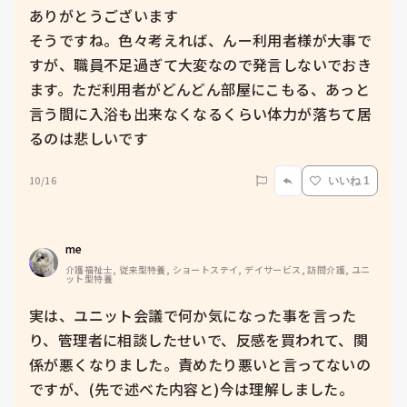
ありがとうございます

そうですね。色々考えれば、んー利用者様が大事で
すが、職員不足過ぎて大変なので発言しないでおき
ます。ただ利用者がどんどん部屋にこもる、あっと
言う間に入浴も出来なくなるくらい体力が落ちて居
るのは悲しいです
10/16
いいね 1
me 
介護福祉士, 従来型特養, ショートステイ, デイサービス, 訪問介護, ユニ
ット型特養
実は、ユニット会議で何か気になった事を言った
り、管理者に相談したせいで、反感を買われて、関
係が悪くなりました。責めたり悪いと言ってないの
ですが、(先で述べた内容と)今は理解しました。
