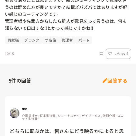
もありありだとは思いますが、新人がミーティングで意見を言
うのは辞めた方が良いですか？結構ズバズバではありますが軽
い感じのミーティングです。

管理者様や先輩方からしたら新人が意見をって言うのは、何も
知らないで口出すな‼️とかって感じですかね‼️
再就職
ブランク
サ高住
管理者
パート
10/15
いいね 4
5
件の回答
回答する
me 
介護福祉士, 従来型特養, ショートステイ, デイサービス, 訪問介護, ユニ
ット型特養
どちらに転ぶかは、皆さんにどう映るかによると思