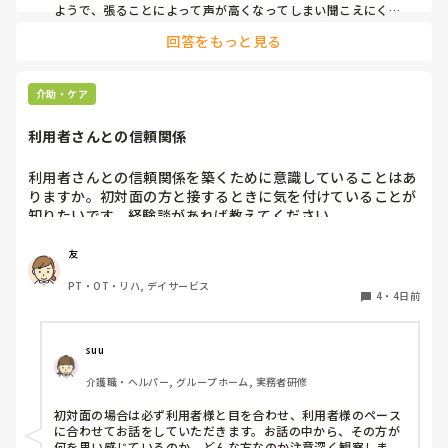
ようで、張ることによって声が高くなってしまい聞こえにくい
のだと思います。その為少しトーンを落とし話しかけるように
回答をもっと見る
しています。

なかなか対応が難しいですよね💦
介助・ケア
利用者さんとの信頼関係
利用者さんとの信頼関係を築くために意識していることはあ
りますか。初対面の方と接するときに気を付けていることが
知りたいです。経験談があれば教えてください。
友
PT・OT・リハ, デイサービス
4
・
4日前
suu
介護職・ヘルパー, グループホーム, 実務者研修
初対面の場合は必ず利用者様と目を合わせ、利用者様のペース
に合わせてお話をしていただきます。お話の中から、その方が
何を思い感じているのか、どんな方なのか注意深く観察しま