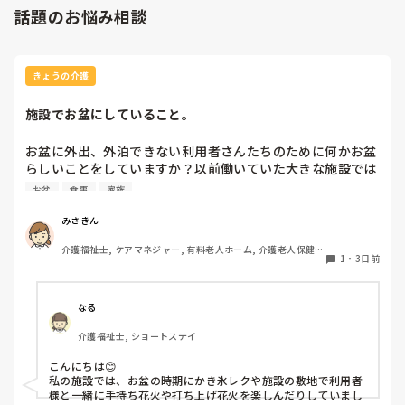
話題のお悩み相談
きょうの介護
施設でお盆にしていること。
お盆に外出、外泊できない利用者さんたちのために何かお盆
らしいことをしていますか？以前働いていた大きな施設では
実際に住職さんを呼びご焼香できるようにそれ用のスペース
お盆
食事
家族
を毎年設けていました。それ以外は、食事内容が変わる、家
族が面会に来る…などでした。お盆まであと少しです。何か
みさきん
していることがあればぜひシェアよろしくお願いします。
介護福祉士, ケアマネジャー, 有料老人ホーム, 介護老人保健施
1
・
3日前
設, グループホーム, 病院
なる
介護福祉士, ショートステイ
こんにちは😊

私の施設では、お盆の時期にかき氷レクや施設の敷地で利用者
様と一緒に手持ち花火や打ち上げ花火を楽しんだりしていまし