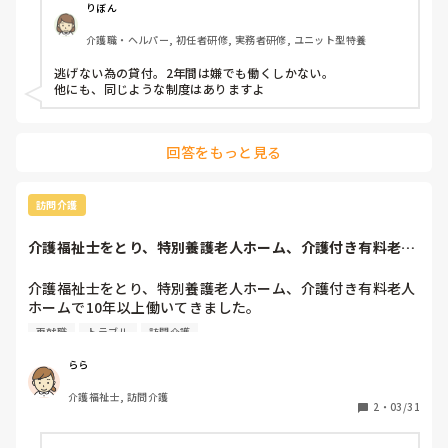
て、資格取得から就職まで一体となった支援パッケージを提
つける傾向にあります。皆様が何を求めるのか、それによっ
りぼん
案する。

て相談相手を探していって下さい。

介護職・ヘルパー, 初任者研修, 実務者研修, ユニット型特養
追伸

他業種からでないといけないんですね😩

労働基準監督署も話は聞いてはくれますが、解雇案件の場
逃げない為の貸付。2年間は嫌でも働くしかない。

貸し出して、期間はつけるから、御礼奉公と同じ感じですよ
合、別の機関を紹介されるだけです。
他にも、同じような制度はありますよ
ね😅

せめて１年くくりにした方が気持ち的に楽そうですけどね。

どうなんでしょう。
回答をもっと見る
訪問介護
介護福祉士をとり、特別養護老人ホーム、介護付き有料老人
ホームで10年以...
介護福祉士をとり、特別養護老人ホーム、介護付き有料老人
ホームで10年以上働いてきました。

ケアマネージャー をとったものの、結婚と引っ越しもあっ
再就職
トラブル
訪問介護
たら、施設しか経験なかった事と、現場での仕事が好きだっ
たこともあり、視野を広げるために、訪問介護にも興味を持
らら
ち12月に再就職しました。

介護福祉士, 訪問介護
2
・
03/31
今まで、人間関係にも恵まれ、入居者様や利用者様とも良い