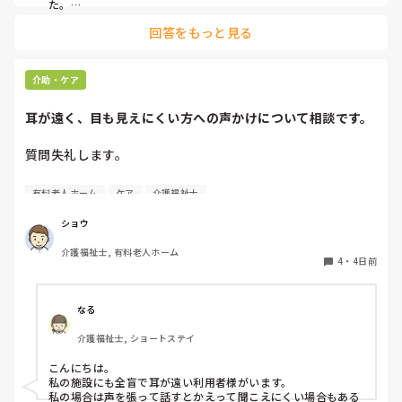
た。

みさきんさんの住職さんを呼んでご焼香できる機会があるのは
回答をもっと見る
利用者様にとっても良い経験にもなりますね！
介助・ケア
耳が遠く、目も見えにくい方への声かけについて相談です。
質問失礼します。

耳が遠く、目もあまり見えていない利用者様への声かけにつ
有料老人ホーム
ケア
介護福祉士
いて質問です。

現在、私は「大きな声で、ゆっくり耳元でお話しする」とい
ショウ
う方法で対応しています。

介護福祉士, 有料老人ホーム
聞き取れると安心していただける方なので何とか理解しても
4
・
4日前
らっているのですが、毎日のことなのでかなり喉に負担がか
かり、痛めてしまうことがあります。

なる
みなさんの職場で、このような方と関わる際に工夫している
介護福祉士, ショートステイ
ことや、喉に負担をかけずに意思疎通ができる良い方法など
があればぜひ教えていただきたいです。

こんにちは。

私の施設にも全盲で耳が遠い利用者様がいます。

よろしくお願いします。
私の場合は声を張って話すとかえって聞こえにくい場合もある