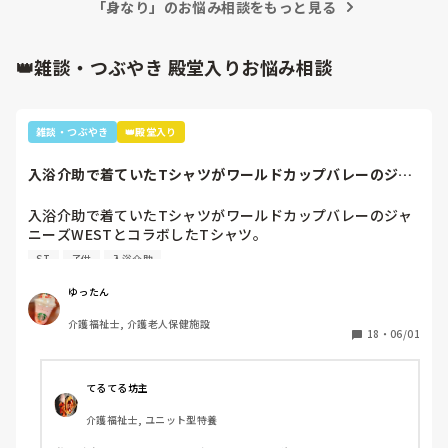
「身なり」のお悩み相談をもっと見る
た。
👑雑談・つぶやき 殿堂入りお悩み相談
雑談・つぶやき
👑殿堂入り
入浴介助で着ていたTシャツがワールドカップバレーのジャ
ニーズWESTと...
入浴介助で着ていたTシャツがワールドカップバレーのジャ
ニーズWESTとコラボしたTシャツ。

暑いししんどいから、せめて好きなTシャツを着て介助しよ
ST
子供
入浴介助
うと選んだTシャツ。

別のフロアの利用者さん達で私はリフト浴の介助をしている
ゆったん
と「可愛いTシャツね☺️」と言われ「そうでしょ？去年のバ
介護福祉士, 介護老人保健施設
レーボールの世界大会で好きなアイドル達が応援してて、グ
18
・
06/01
ッズとして売ってたからかったんです✨」と言うと「ジャニ
ーズ…(きっとWESTの読み方分からなかった)あなたジャニ
ーズが好きなのね😊」と。

てるてる坊主
大好きと伝えると「私もよ、あなた嵐は好き？」と聞かれ、
介護福祉士, ユニット型特養
1番好きと伝えると利用者さんが嵐のメンバー3人の名前を言
っていき「後2人…。どないしよ、あと2人名前がでてけぇへ