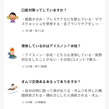
口臭対策ってしていますか？
・
歯磨きのみ
・
ブレスケアなどを飲んでいる
・
マウ
スウォッシュを使用する
・
舌ブラシでケアをしっか
りする
・
フリスクをかじる
・
自分の口臭は気にして
451
票・
残り1日
いない
・
その他（コメントで教えてください）
使用しているのはアイスノン？氷枕？
・
アイスノン
・
氷枕
・
どちらも使用している
・
発熱
対応をしたことがない
・
その他(コメントで教えて
ください)
525
票・
残り2時間
オムツ交換あるあるってありますか？
・
自分の時に限って便が出てる
・
オムツを外した瞬
間排尿される
・
横向きにしたら排尿される
・
オムツ
のテープがよくちぎれている
・
パットにたっぷり収
548
票・
21時間前
まっていると快感
・
その他（コメントで教えてくだ