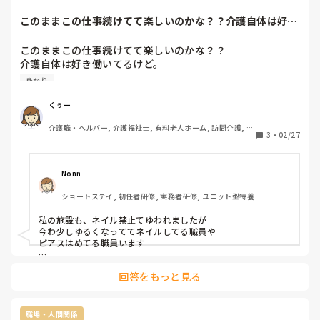
このままこの仕事続けてて楽しいのかな？？介護自体は好き
働いてるけど。髪...
このままこの仕事続けてて楽しいのかな？？

介護自体は好き働いてるけど。

髪色制限あるしネイルできないし、アクセサリー禁止のとこ
身なり
ろ多いし……とにかくオシャレができない。なんかもったい
ない気がする。

くぅー
美容室行っても派手髪出来ないから楽しくない。
介護職・ヘルパー, 介護福祉士, 有料老人ホーム, 訪問介護, 初
3
・
02/27
任者研修, 実務者研修
Nonn
ショートステイ, 初任者研修, 実務者研修, ユニット型特養
私の施設も、ネイル禁止てゆわれましたが

今わ少しゆるくなっててネイルしてる職員や

ピアスはめてる職員います

髪ゎ、あまり派手ぢゃないならゆわれません
回答をもっと見る
職場・人間関係