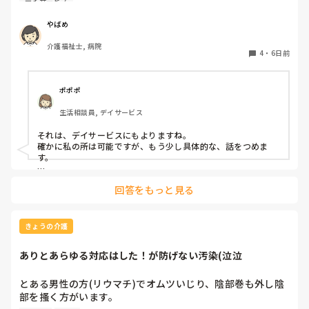
デイサービス
スの送迎時に必要物品（タオルや肌着）が入ってるか持って
行く前に最終確認してもらう事って可能ですか？

やばめ
忙しいのに、そんな事を頼むのはどうなのか⋯と思いまし
介護福祉士, 病院
て、教えて下さい
4
・
6日前
ポポポ
生活相談員, デイサービス
それは、デイサービスにもよりますね。

確かに私の所は可能ですが、もう少し具体的な、話をつめま
す。

その、見て欲しい物が、例えば衣類、自宅の鍵、薬、等多数に
回答をもっと見る
なれば、次の人を待たせているので、困ります。ケアマネに、
訪問お願いして！！って思いますね。

送迎も決まりがあって、○○時～施設に戻る時間を○○時ま
きょうの介護
で！！と決まってます。下手すると、同乗者の全員の利用報酬
を1時間取れない、なんて事になりますから。そうなると、そ
ありとあらゆる対応はした！が防げない汚染(泣泣
のケアマネにも報告、家族にも報告で正直めんどくさい事にな
ります。←まぁ、多少はそうならない様にコースは組まれてま
すが。

とある男性の方(リウマチ)でオムツいじり、陰部巻も外し陰
部を搔く方がいます。

パッと見て、パッと確認できる、程度なら見ます。
