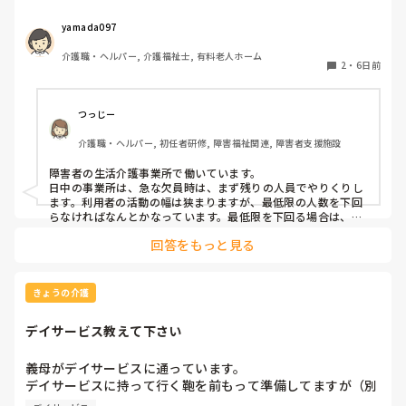
すが。夜勤休まれた時はどちらの対応も大変ですよね。うち
の夜勤欠の場合は休みの人に休出の許可もらうまで残りのメ
yamada097
ンバーで23時くらいまで残ってもらうとかでした。
介護職・ヘルパー, 介護福祉士, 有料老人ホーム
2
・
6日前
つっじー
介護職・ヘルパー, 初任者研修, 障害福祉関連, 障害者支援施設
障害者の生活介護事業所で働いています。

日中の事業所は、急な欠員時は、まず残りの人員でやりくりし
ます。利用者の活動の幅は狭まりますが、最低限の人数を下回
らなければなんとかなっています。最低限を下回る場合は、休
みの人に出てもらうか、他部署にフォローを依頼しています。

回答をもっと見る
GHの夜勤の場合は、学生バイト→準職員→正職員の優先順位
で代役を探しています。

うちは学生が多い町なので、誰かしら学生が出てくれることが
多いです。
きょうの介護
デイサービス教えて下さい
義母がデイサービスに通っています。

デイサービスに持って行く鞄を前もって準備してますが（別
居なので）、義母が鞄の中を触ってしまいます。デイサービ