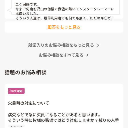
ット型特養
全く同感です。

心身をやられたりしたら、介護職員をやりたくなくなると思
今まで何度も沢山の傲慢で我儘の酷いモンスタークレーマーに
うんですよね。
出逢いました。

そういう人達は、最早利用者でも何でも無く、ただのキ○ガイ
です。

回答をもっと見る
無理難題を言って来るこの人達には、毅然とした態度や対応が
必要かと思いますが、上司などの上役の方針や対応次第で幾ら
でも状況は変わります。

上司が味方、力になってくれないと現場の職員の不平不満は高
殿堂入りのお悩み相談をもっと見る
まり、精神がやられた結果辞めて行きます。

東京都のカスハラ条例は、カスハラ撲滅の第一歩です。他の自
治体や他職種にも拡大して、介護職に取っても働きやすい職場
お悩み相談をすべて見る
環境になってくれたらと願うばかりです。
話題のお悩み相談
施設運営
欠員時の対応について
病欠などで急に欠員になることがあると思います。

そういう時に皆様の職場ではどう対応しますか？残りの人手
でやりくりするか、休みの人に出てもらうかになると思いま
人手不足