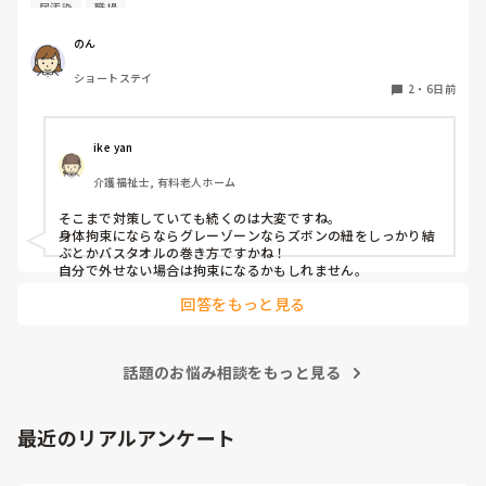
特に夜間帯が多くよく尿汚染し布団、衣類、ラバー全て交換
尿汚染
職場
しています。

で！！無い！！ってなった時に、具体的にどうするの？が必要
になりますよね。

ミトンはできません。

のん
両手の甲に皮下出血があり皮膚がものすごく弱いです。

一緒に家を探すは、流石に無理です。無いことを報告して、ス
ショートステイ
色々試しました。

2
・
6日前
ルーするか、持ってきてもらう。位じゃないかな？無かった時
おむつカバーをしても弄る、バスタオルを巻いても弄る

にどうして欲しいんですか？が疑問として残ります。

介護服を試そうと意見がありましたが伸びない素材しかない
そうなる可能性が高いのであれば、一式ここに置いてますの
ので服を着てる最中に剥離の恐れで出来ないです。

ike yan
で、取っていって下さい。と言われる方が助かります。例え
何をしてもいじります。

ば、義母が届かない靴棚の上とか、裏の倉庫とか？

介護福祉士, 有料老人ホーム
対処法はもうないでしょうか？
予備置いてる。でも良いかも知れませんが。

そこまで対策していても続くのは大変ですね。

利用者の家に予定外の５分滞在しただけで、後ろの迎えに行く
身体拘束にならならグレーゾーンならズボンの紐をしっかり結
ぶとかバスタオルの巻き方ですかね！

自分で外せない場合は拘束になるかもしれません。
回答をもっと見る
話題のお悩み相談をもっと見る
最近のリアルアンケート