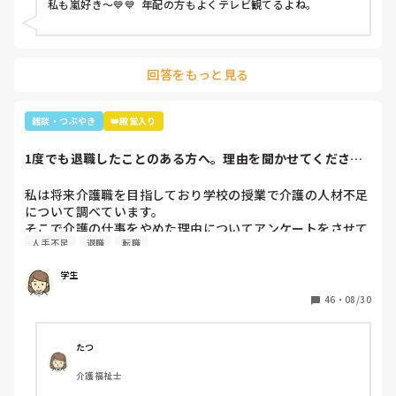
私も嵐好き～💙💙  年配の方もよくテレビ観てるよね。
んわ😩」と言うと近くの利用者さんが「櫻井くんと二宮くん
や」と😂😂

そこから、リフト浴で介助を行っていた利用者さんが
「SMAPは今はどんな事してるの？」とあり、事務所にはキ
回答をもっと見る
ムタクしか居ないこと、SMAPは解散してしまった事等伝え
ると残念そうにしてましたが「けど、皆元気なんやろ？なら
言いやん😊」と(笑)

雑談・つぶやき
👑殿堂入り
そこから利用者さんは「キムタクは工藤静香と結婚したんや
ったけ？子どもは？」と。

1度でも退職したことのある方へ。理由を聞かせてくださ
最初の嵐で私のジャニオタスイッチを破壊してきたので、入
い。
浴介助でなければマシンガントークに成程(笑)近くにいた職
私は将来介護職を目指しており学校の授業で介護の人材不足
員がその利用者さんに「この子にその話したら永遠に話すか
について調べています。

らあかんよ(笑)」と言われるほど(笑)

そこで介護の仕事をやめた理由についてアンケートをさせて
年齢や認知症の事を考えても、嵐のメンバー3人とキムタク
人手不足
退職
転職
いただきたいです。(賃金が低い、重労働、人間関係など)

が誰と結婚したのか覚えていた事に驚きながらも嬉しかった
多くの回答が必要なので本人ではなく知人の方がやめた理由
な～😂
学生
などでも教えていただけると助かります。

ご協力お願いします🙇🏻‍♀️

46
・
08/30
(前回応えていただいた方も良ければ)
たつ
介護福祉士