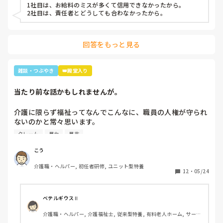
1社目は、お給料のミスが多くて信用できなかったから。

2社目は、責任者とどうしても合わなかったから。
回答をもっと見る
雑談・つぶやき
👑殿堂入り
当たり前な話かもしれませんが。
介護に限らず福祉ってなんでこんなに、職員の人権が守られ
ないのかと常々思います。

クレーム
暴力
暴言
利用者主体は理解できますが、そういったことが行き過ぎて
いる感じは否めません。

こう
特に、利用者からの暴力・暴言、家族からのクレームをいつ
介護職・ヘルパー, 初任者研修, ユニット型特養
までも我慢するのは心情としておかしいのではと思います。
12
・
05/24
(今どき、お客様は神様というのは…)

介護職員というより福祉人として間違っている考えだとは思
ベテルギウスⅡ
いますが、割りきって仕事をしていく必要があるのでしょう
介護職・ヘルパー, 介護福祉士, 従来型特養, 有料老人ホーム, サービ
かね。

ス付き高齢者向け住宅, デイサービス, 初任者研修, 実務者研修, ユニ