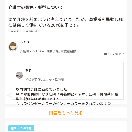
介護士の髪色・髪型について
訪問介護を辞めようと考えていましたが、事業所を異動し現
在は楽しく働いている20代女子です。

訪問介護に勤めている方で、髪色を頻繁に変える方いらっし
身なり
訪問介護
ゃいますか？私は、ウルフで赤色に染めたりしましたが、事
業所毎に違うと思いますが、他の事業所はどこまでOKなの
ちゃむ
介護職・ヘルパー, 訪問介護, 実務者研修
15
・
08/27
ねま
初任者研修, ユニット型特養
以前訪問介護に勤めていました

今は部署異動になり訪問→特養勤務ですが、訪問・施設共に髪
型と髪色はほぼ自由です！

今はラベンダーカラーのインナーカラーを入れています😊
回答をもっと見る
雑談・つぶやき