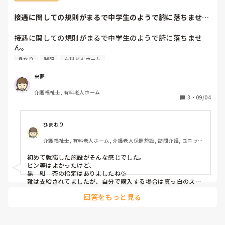
接遇に関しての規則がまるで中学生のようで腑に落ちませ
ん。髪色、カラーリ...
接遇に関しての規則がまるで中学生のようで腑に落ちませ
ん。

髪色、カラーリングの明るさ指定、ヘアゴムの色指定、パレ
身なり
制服
有料老人ホーム
ッタやピンは禁止。制服の下に着るインナーの色、白、黒、
紺、グレーのみ。靴はスニーカーのみでサンダル、クロック
来夢
スも禁止。

介護福祉士, 有料老人ホーム
そんな施設って他にもあるのでしょうか？
3
・
09/04
ひまわり
介護福祉士, 有料老人ホーム, 介護老人保健施設, 訪問介護, ユニット
型特養
初めて就職した施設がそんな感じでした。

ピン等はよかったけど、

黒　紺　茶の指定はありましたね💦

靴は支給されてましたが、自分で購入する場合は真っ白のスニ
ーカーのみ。

回答をもっと見る
靴下も白指定でした。

その他は、一緒ですね。

それに比べると、今のところはすごく自由でびっくりしまし