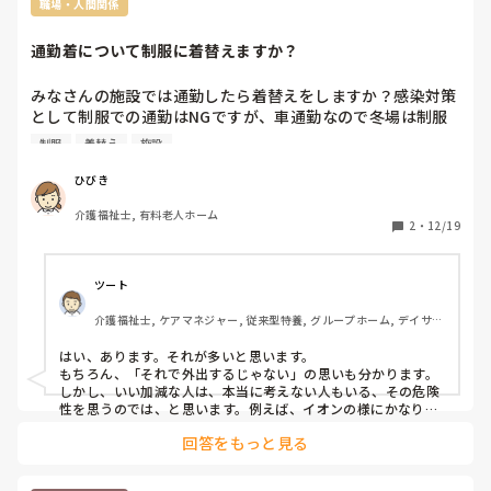
職場・人間関係
通勤着について制服に着替えますか？
みなさんの施設では通勤したら着替えをしますか？感染対策
として制服での通勤はNGですが、車通勤なので冬場は制服
の上からアウターを着て出勤しています。多忙なので着替え
制服
着替え
施設
る時間も惜しく感じるのが現状です。制服で買い物支援に外
出するので完全に感染対策できていないように思えます。み
ひびき
なさんの施設では通勤は私服と決まりがありますか？
介護福祉士, 有料老人ホーム
2
・
12/19
ツート
介護福祉士, ケアマネジャー, 従来型特養, グループホーム, デイサー
ビス
はい、あります。それが多いと思います。

もちろん、「それで外出するじゃない」の思いも分かります。
しかし、いい加減な人は、本当に考えない人もいる、その危険
性を思うのでは、と思います。例えば、イオンの様にかなりの
集客場所に一定時間以上いれば、コロナやノロの接触感染リス
回答をもっと見る
クは上がります。

とこかで線を引いて予防する事も、また必要だと思います。ひ
びきさんは業務以外の移動は車だけかも知れませんが、全職員