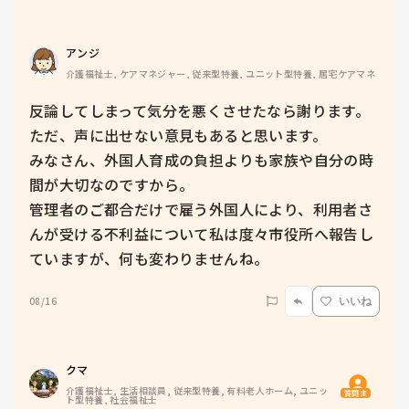
アンジ
介護福祉士, ケアマネジャー, 従来型特養, ユニット型特養, 居宅ケアマネ
反論してしまって気分を悪くさせたなら謝ります。

ただ、声に出せない意見もあると思います。

みなさん、外国人育成の負担よりも家族や自分の時
間が大切なのですから。

管理者のご都合だけで雇う外国人により、利用者さ
んが受ける不利益について私は度々市役所へ報告し
ていますが、何も変わりませんね。
08/16
いいね
クマ
介護福祉士, 生活相談員, 従来型特養, 有料老人ホーム, ユニッ
質問主
ト型特養, 社会福祉士