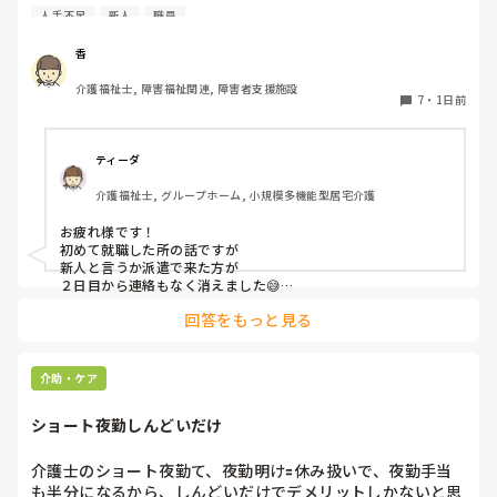
人手不足
新人
職員
1日で辞めてしまう方を初めて見ました。

皆さんはありますか？
香
介護福祉士, 障害福祉関連, 障害者支援施設
7
・
1日前
ティーダ
介護福祉士, グループホーム, 小規模多機能型居宅介護
お疲れ様です！

初めて就職した所の話ですが

新人と言うか派遣で来た方が

２日目から連絡もなく消えました😅

まぁ、合わなかったのでしょうね💧

回答をもっと見る
でもすぐ辞めた方が

正解な現場だったので

1日で辞めた派遣さんは

介助・ケア
正しいと思いました🤭

ショート夜勤しんどいだけ
まぁ、理由も言わずに来なかったのは

人としてあり得ないとは思いましたが🤔
介護士のショート夜勤て、夜勤明け🟰休み扱いで、夜勤手当
も半分になるから、しんどいだけでデメリットしかないと思