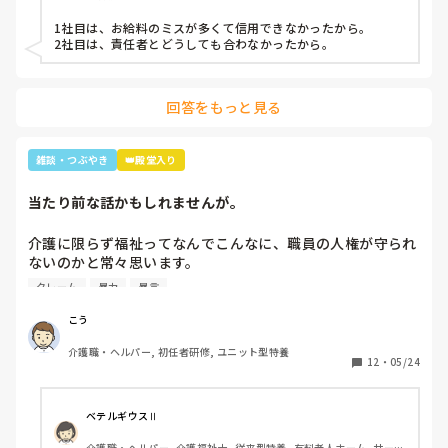
1社目は、お給料のミスが多くて信用できなかったから。

2社目は、責任者とどうしても合わなかったから。
回答をもっと見る
雑談・つぶやき
👑殿堂入り
当たり前な話かもしれませんが。
介護に限らず福祉ってなんでこんなに、職員の人権が守られ
ないのかと常々思います。

クレーム
暴力
暴言
利用者主体は理解できますが、そういったことが行き過ぎて
いる感じは否めません。

こう
特に、利用者からの暴力・暴言、家族からのクレームをいつ
介護職・ヘルパー, 初任者研修, ユニット型特養
までも我慢するのは心情としておかしいのではと思います。
12
・
05/24
(今どき、お客様は神様というのは…)

介護職員というより福祉人として間違っている考えだとは思
ベテルギウスⅡ
いますが、割りきって仕事をしていく必要があるのでしょう
介護職・ヘルパー, 介護福祉士, 従来型特養, 有料老人ホーム, サービ