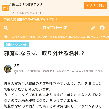
介護士
だけの相談アプリ
アプリで開く
アプリを無料でダウンロード！
外国人実習生のための名札アイデアは？
お悩み相談
「雑談・つぶやき」のお悩み相談
外国人実習生のための名札アイデア
雑談・つぶやき
邪魔にならず、取り外せる名札？
クマ
介護福祉士, 生活相談員, 従来型特養, 有料老人ホーム, ユニット型特養, 社会福
祉士
外国人実習生が職員の名前を呼びやすいよう、名札を身につけ
てもらいたいと考えています。

カードキータイプのものはありますが、首にかけなければいけ
ないので介助の邪魔になり、皆つけていません。

制服がないので個人で刺繍するのは負担だし、ワッペンよりも