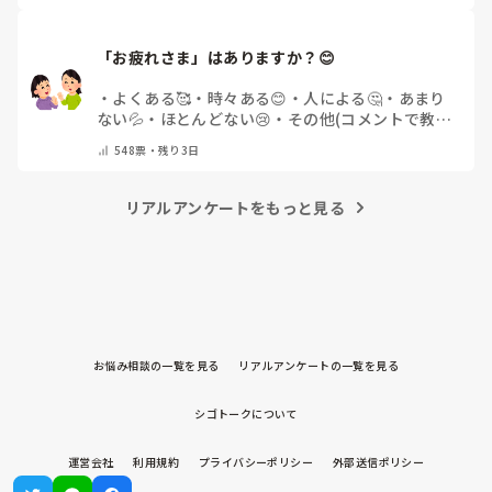
「お疲れさま」はありますか？😊
・
よくある🥰
・
時々ある😊
・
人による🤔
・
あまり
ない💦
・
ほとんどない😢
・
その他(コメントで教え
てください)
548
票・
残り3日
リアルアンケートをもっと見る
お悩み相談の一覧を見る
リアルアンケートの一覧を見る
シゴトークについて
運営会社
利用規約
プライバシーポリシー
外部送信ポリシー