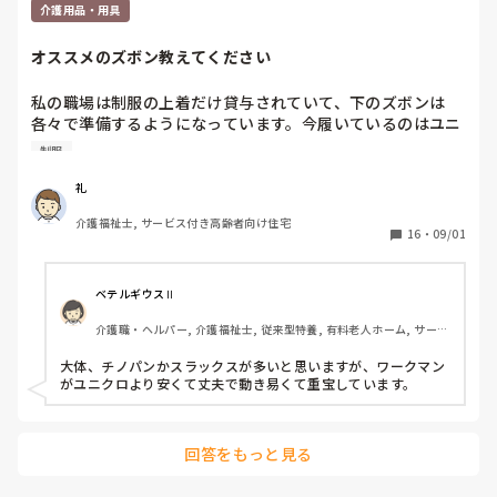
がきちんとしているか？　これは法人としては分からないです
介護用品・用具
からね…
オススメのズボン教えてください
私の職場は制服の上着だけ貸与されていて、下のズボンは
各々で準備するようになっています。今履いているのはユニ
クロで買ったものですが、古くなってきたので買い替えよう
制服
と思っています。

横にラインが入っていたり、見た目がジャージっぽいものは
礼
駄目です。何か動きやすくてオススメのズボンはあります
介護福祉士, サービス付き高齢者向け住宅
か？
16
・
09/01
ベテルギウスⅡ
介護職・ヘルパー, 介護福祉士, 従来型特養, 有料老人ホーム, サービ
ス付き高齢者向け住宅, デイサービス, 初任者研修, 実務者研修, ユニ
ット型特養
大体、チノパンかスラックスが多いと思いますが、ワークマン
がユニクロより安くて丈夫で動き易くて重宝しています。
回答をもっと見る