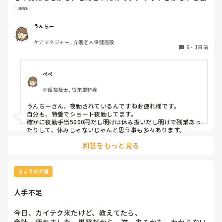
うんですが？

夜勤
15年くらい前にユニットケア🟰ショート夜勤とかで流行りま
したがら今だにしてる施設とかあるし、中には従来型でして
うんちー
るとこもありました。

ケアマネジャー, 介護老人保健施設
介護士にとってはデメリットしか無いが、経営者からは夜勤
9
・
1日前
手当半分だからメリットあるて感じなんでしょうか？

今は特養以外、このショート夜勤はしてない印象ですが。。
ぺぺ
介護福祉士, 従来型特養
うんちーさん、夜勤されているんですねお疲れ様です。

自分も、特養でショート夜勤してます。

確かに夜勤手当5000円だし明けは休み扱いだし明けで残業あっ
たりして、休みじゃないじゃんと思う事も多々あります。

しかし、自分にとってはショート夜勤で良かったなと思う所も
回答をもっと見る
あります。２２時から7時までが夜勤です。ロング夜勤だと、
16時(17時)から9時(10時)までが多いと思います。自分には、
中学生、小学6年生の子どもがいますが、ロング夜勤だと、1時
間近くかけて通勤しているため子供が学校から帰る前に家を出
きょうの介護
て学校行ったあと帰るようになってしまい色々不都合が出てし
まいます。

人手不足
もう何年かしたら、気にならなくなるのだと思うのですが、も
う少しショート夜勤でいいかなって思っています。
今日、カイテク来たけど、教えてたら、

余計、疲れました。単発だから、次、来るかも、わからない