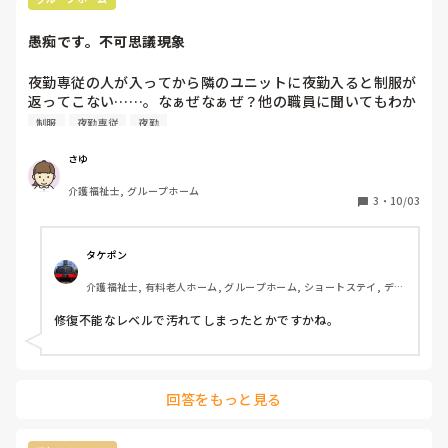
愚痴です。不可思議現象
夜勤専従の人が入ってから隣のユニットに夜勤入ると制服が
返ってこない……。なぁぜなぁぜ？他の職員に聞いてもわか
らない。どこに行ったんだ。
制服
夜勤専従
夜勤
さゆ
介護福祉士, グループホーム
3
・
10/03
タケポン
介護福祉士, 有料老人ホーム, グループホーム, ショートステイ, デイ
サービス, 病院, 初任者研修, 実務者研修
修復不能なレベルで汚れてしまったとかですかね。
回答をもっと見る