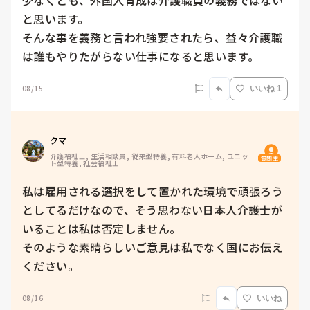
少なくとも、外国人育成は介護職員の義務ではない
と思います。

そんな事を義務と言われ強要されたら、益々介護職
は誰もやりたがらない仕事になると思います。
08/15
いいね 1
クマ
介護福祉士, 生活相談員, 従来型特養, 有料老人ホーム, ユニッ
質問主
ト型特養, 社会福祉士
私は雇用される選択をして置かれた環境で頑張ろう
としてるだけなので、そう思わない日本人介護士が
いることは私は否定しません。

そのような素晴らしいご意見は私でなく国にお伝え
08/16
いいね