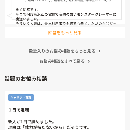
かね。

ス付き高齢者向け住宅, デイサービス, 初任者研修, 実務者研修, ユニ
ット型特養
全く同感です。

心身をやられたりしたら、介護職員をやりたくなくなると思
今まで何度も沢山の傲慢で我儘の酷いモンスタークレーマーに
うんですよね。
出逢いました。

そういう人達は、最早利用者でも何でも無く、ただのキ○ガイ
です。

回答をもっと見る
無理難題を言って来るこの人達には、毅然とした態度や対応が
必要かと思いますが、上司などの上役の方針や対応次第で幾ら
でも状況は変わります。

上司が味方、力になってくれないと現場の職員の不平不満は高
殿堂入りのお悩み相談をもっと見る
まり、精神がやられた結果辞めて行きます。

東京都のカスハラ条例は、カスハラ撲滅の第一歩です。他の自
治体や他職種にも拡大して、介護職に取っても働きやすい職場
お悩み相談をすべて見る
環境になってくれたらと願うばかりです。
話題のお悩み相談
キャリア・転職
１日で退職
新人が1日で辞めました。

理由は「体力が持たないから」だそうです。
