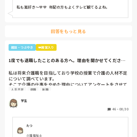
っていき「後2人…。どないしよ、あと2人名前がでてけぇへ
私も嵐好き～💙💙  年配の方もよくテレビ観てるよね。
んわ😩」と言うと近くの利用者さんが「櫻井くんと二宮くん
や」と😂😂

そこから、リフト浴で介助を行っていた利用者さんが
「SMAPは今はどんな事してるの？」とあり、事務所にはキ
回答をもっと見る
ムタクしか居ないこと、SMAPは解散してしまった事等伝え
ると残念そうにしてましたが「けど、皆元気なんやろ？なら
言いやん😊」と(笑)

雑談・つぶやき
👑殿堂入り
そこから利用者さんは「キムタクは工藤静香と結婚したんや
ったけ？子どもは？」と。

1度でも退職したことのある方へ。理由を聞かせてくださ
最初の嵐で私のジャニオタスイッチを破壊してきたので、入
い。
浴介助でなければマシンガントークに成程(笑)近くにいた職
私は将来介護職を目指しており学校の授業で介護の人材不足
員がその利用者さんに「この子にその話したら永遠に話すか
について調べています。

らあかんよ(笑)」と言われるほど(笑)

そこで介護の仕事をやめた理由についてアンケートをさせて
年齢や認知症の事を考えても、嵐のメンバー3人とキムタク
人手不足
退職
転職
いただきたいです。(賃金が低い、重労働、人間関係など)

が誰と結婚したのか覚えていた事に驚きながらも嬉しかった
多くの回答が必要なので本人ではなく知人の方がやめた理由
な～😂
学生
などでも教えていただけると助かります。

ご協力お願いします🙇🏻‍♀️

46
・
08/30
(前回応えていただいた方も良ければ)
たつ
介護福祉士