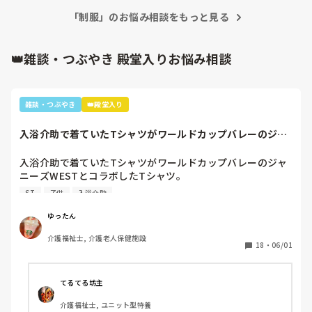
「制服」のお悩み相談をもっと見る
👑雑談・つぶやき 殿堂入りお悩み相談
雑談・つぶやき
👑殿堂入り
入浴介助で着ていたTシャツがワールドカップバレーのジャ
ニーズWESTと...
入浴介助で着ていたTシャツがワールドカップバレーのジャ
ニーズWESTとコラボしたTシャツ。

暑いししんどいから、せめて好きなTシャツを着て介助しよ
ST
子供
入浴介助
うと選んだTシャツ。

別のフロアの利用者さん達で私はリフト浴の介助をしている
ゆったん
と「可愛いTシャツね☺️」と言われ「そうでしょ？去年のバ
介護福祉士, 介護老人保健施設
レーボールの世界大会で好きなアイドル達が応援してて、グ
18
・
06/01
ッズとして売ってたからかったんです✨」と言うと「ジャニ
ーズ…(きっとWESTの読み方分からなかった)あなたジャニ
ーズが好きなのね😊」と。

てるてる坊主
大好きと伝えると「私もよ、あなた嵐は好き？」と聞かれ、
介護福祉士, ユニット型特養
1番好きと伝えると利用者さんが嵐のメンバー3人の名前を言