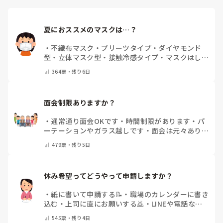
夏におススメのマスクは…？
・
不織布マスク
・
プリーツタイプ
・
ダイヤモンド
型
・
立体マスク型
・
接触冷感タイプ
・
マスクはしま
せん
・
その他(コメントで教えて下さい)
364
票・
残り6日
面会制限ありますか？
・
通常通り面会OKです
・
時間制限があります
・
パ
ーテーションやガラス越しです
・
面会は元々ありま
せん
・
その他（コメントで教えてください）
479
票・
残り5日
休み希望ってどうやって申請しますか？
・
紙に書いて申請する📝
・
職場のカレンダーに書き
込む
・
上司に直にお願いする🙇
・
LINEや電話など
で申請する
・
その他（コメントで教えてください）
545
票・
残り4日