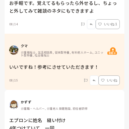
お手軽です。覚えてるもらったら外せるし、ちょっ
と外してみて雑談のネタにもできますよ
08/14
いいね 1
クマ
介護福祉士, 生活相談員, 従来型特養, 有料老人ホーム, ユニッ
質問主
ト型特養, 社会福祉士
いいですね！参考にさせていただきます！
08/15
いいね
かずず
介護職・ヘルパー, 介護老人保健施設, 初任者研修
エプロンに姓名　縫い付け

4年つけていて　一回　
