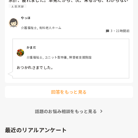
し、仕事が、増えた感じです。
人手不足
やっほ
介護福祉士, 有料老人ホーム
3
・
21時間前
かまだ
介護福祉士, ユニット型特養, 障害者支援施設
おつかれさまでした。
回答をもっと見る
話題のお悩み相談をもっと見る
最近のリアルアンケート