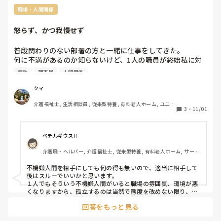
職場・人間関係
怒らず、かつ我慢せず
普段関わりのない部署の方と一緒に仕事をしてきた。

何に不満があるのか知らないけど、1人の職員が終始私に対
してだけ態度や口調が最悪だった。初対面なのに。

雑談
理不尽
人間関係
多分、私が見知った顔でないのと、周囲の人より若く見えた
ことで、下に見てたのかもしれない。

クマ
介護福祉士, 生活相談員, 従来型特養, 有料老人ホーム, ユニッ
20代の私なら萎縮して、自分の落ち度かもしれない…と悩ん
3
・
11/01
ト型特養, 社会福祉士
でいただろう。

しかし30を超え、数多の理不尽な人間を見てきた今は、従順
にはならず、かつ感情的にもならずに対応することができ
ベテルギウスⅡ
た。

介護職・ヘルパー, 介護福祉士, 従来型特養, 有料老人ホーム, サービ
明らかに理不尽だったり無意味な指示については「はーい」
ス付き高齢者向け住宅, デイサービス, 初任者研修, 実務者研修, ユニ
と返事のみ。

ット型特養
不機嫌人間を相手にしても何の得も無いので、適当に相手して
自分がやればいい仕事を、さも私がチンタラやってて仕方な
後はスルーでいいかと思います。

く助けてやってんだみたいな態度で手伝ってきた時も笑顔で
１人でもそういう不機嫌人間がいると職場の雰囲気、環境が悪
無言を貫く。

くなりますから、孤立するのは当然で態度を改めない限り、い
ずれ職場からいなくなります。
回答をもっと見る
そんな感じでやっていると、そのうち相手も気まずくなって
きたのか今更雑談を振ってきたので、適当に相槌打ってサッ