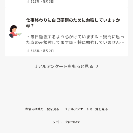
523
票・
残り3日
仕事終わりに自己研鑽のために勉強していますか
📖？
・
毎日勉強するよう心がけています📝
・
疑問に思っ
た点のみ勉強してます📖
・
特に勉強していません
・
その他（コメントで教えてください）
563
票・
残り2日
リアルアンケートをもっと見る
お悩み相談の一覧を見る
リアルアンケートの一覧を見る
シゴトークについて