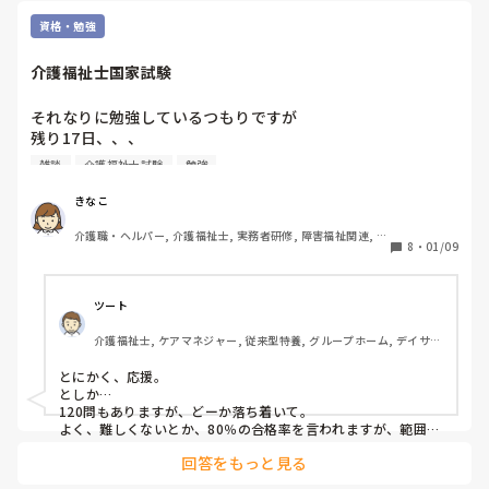
サと離れ、他の職員の所に逃げてきた。

資格・勉強
態度変えるくらいなら、初めから普通に接してくれればいい
ものを…。

介護福祉士国家試験
その後よくよく観察してると、他の職員が和気あいあいと働
それなりに勉強しているつもりですが

いている中、その人だけが手持ち無沙汰そうに仕事なのか何
残り17日、、、

なのかよく分からない事を手元でゴソゴソやっていた。

ああ、普段からそんな態度だから孤立してるんだなあ。誰に
雑談
介護福祉士試験
勉強
もうこんだけしか日が無いと思うと

も指摘されずここまで来たんだろう、気の毒に。

急に不安になるーーー💦

きなこ
いい年こいて大人気ない人間と思われないよう、反面教師に
介護職・ヘルパー, 介護福祉士, 実務者研修, 障害福祉関連, 障
いや、むしろ気合を入れて！

したいと思った出来事でした。
8
・
01/09
害者支援施設
さぁ頑張ろう！

（勉強中…）

あ、もう何日しかないやん(  ˙º˙  )

ツート
介護福祉士, ケアマネジャー, 従来型特養, グループホーム, デイサー
この繰り返しの日々。笑

ビス
とにかく、応援。

他の方もそうだと思いますが仕事しながらの勉強

としか…

ラストスパート頑張るぞ！💪🏻💪🏻
120問もありますが、どーか落ち着いて。

よく、難しくないとか、80％の合格率を言われますが、範囲は
ケアマネより広い試験ですね、国家試験ですから→ケアマネ都
回答をもっと見る
道府県資格。

でも、やる事やって来られたのでしょう、大丈夫ですよOK