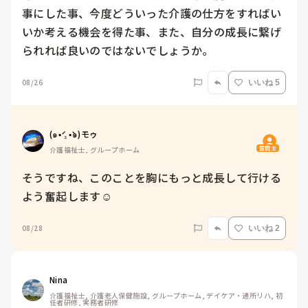
事にした事、今度どういった介護の仕方をすればい
いか考える機会を得た事、また、自分の成長に繋げ
られれば良いのではないでしょうか。
08/26
いいね 5
(๑•́ ₃ •̀๑)モゥ
質問主
介護福祉士, グループホーム
そうですね、このことを胸にもっと成長して行ける
よう奮起します☺️
08/28
いいね 2
Nina
介護福祉士, 介護老人保健施設, グループホーム, デイケア・通所リハ, 初
任者研修, 実務者研修