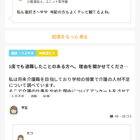
介護福祉士, ユニット型特養
1番好きと伝えると利用者さんが嵐のメンバー3人の名前を言
っていき「後2人…。どないしよ、あと2人名前がでてけぇへ
私も嵐好き～💙💙  年配の方もよくテレビ観てるよね。
んわ😩」と言うと近くの利用者さんが「櫻井くんと二宮くん
や」と😂😂

そこから、リフト浴で介助を行っていた利用者さんが
「SMAPは今はどんな事してるの？」とあり、事務所にはキ
回答をもっと見る
ムタクしか居ないこと、SMAPは解散してしまった事等伝え
ると残念そうにしてましたが「けど、皆元気なんやろ？なら
言いやん😊」と(笑)

雑談・つぶやき
👑殿堂入り
そこから利用者さんは「キムタクは工藤静香と結婚したんや
ったけ？子どもは？」と。

1度でも退職したことのある方へ。理由を聞かせてくださ
最初の嵐で私のジャニオタスイッチを破壊してきたので、入
い。
浴介助でなければマシンガントークに成程(笑)近くにいた職
私は将来介護職を目指しており学校の授業で介護の人材不足
員がその利用者さんに「この子にその話したら永遠に話すか
について調べています。

らあかんよ(笑)」と言われるほど(笑)

そこで介護の仕事をやめた理由についてアンケートをさせて
年齢や認知症の事を考えても、嵐のメンバー3人とキムタク
人手不足
退職
転職
いただきたいです。(賃金が低い、重労働、人間関係など)

が誰と結婚したのか覚えていた事に驚きながらも嬉しかった
多くの回答が必要なので本人ではなく知人の方がやめた理由
な～😂
学生
などでも教えていただけると助かります。

ご協力お願いします🙇🏻‍♀️

46
・
08/30
(前回応えていただいた方も良ければ)
たつ