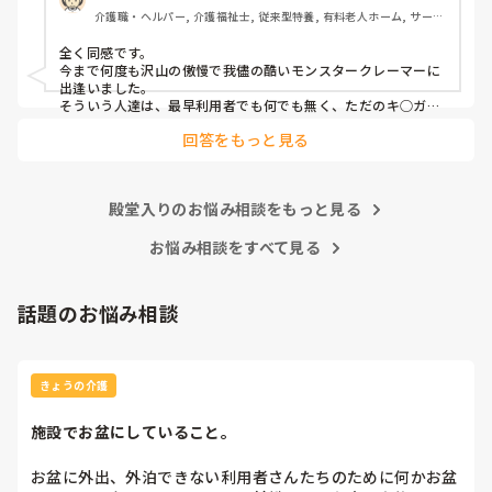
いますが、割りきって仕事をしていく必要があるのでしょう
介護職・ヘルパー, 介護福祉士, 従来型特養, 有料老人ホーム, サービ
かね。

ス付き高齢者向け住宅, デイサービス, 初任者研修, 実務者研修, ユニ
ット型特養
全く同感です。

心身をやられたりしたら、介護職員をやりたくなくなると思
今まで何度も沢山の傲慢で我儘の酷いモンスタークレーマーに
うんですよね。
出逢いました。

そういう人達は、最早利用者でも何でも無く、ただのキ○ガイ
です。

回答をもっと見る
無理難題を言って来るこの人達には、毅然とした態度や対応が
必要かと思いますが、上司などの上役の方針や対応次第で幾ら
でも状況は変わります。

上司が味方、力になってくれないと現場の職員の不平不満は高
殿堂入りのお悩み相談をもっと見る
まり、精神がやられた結果辞めて行きます。

東京都のカスハラ条例は、カスハラ撲滅の第一歩です。他の自
治体や他職種にも拡大して、介護職に取っても働きやすい職場
お悩み相談をすべて見る
環境になってくれたらと願うばかりです。
話題のお悩み相談
きょうの介護
施設でお盆にしていること。
お盆に外出、外泊できない利用者さんたちのために何かお盆