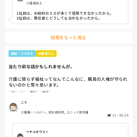
介護福祉士
1社目は、お給料のミスが多くて信用できなかったから。

2社目は、責任者とどうしても合わなかったから。
回答をもっと見る
雑談・つぶやき
👑殿堂入り
当たり前な話かもしれませんが。
介護に限らず福祉ってなんでこんなに、職員の人権が守られ
ないのかと常々思います。

クレーム
暴力
暴言
利用者主体は理解できますが、そういったことが行き過ぎて
いる感じは否めません。

こう
特に、利用者からの暴力・暴言、家族からのクレームをいつ
介護職・ヘルパー, 初任者研修, ユニット型特養
までも我慢するのは心情としておかしいのではと思います。
12
・
05/24
(今どき、お客様は神様というのは…)

介護職員というより福祉人として間違っている考えだとは思
ベテルギウスⅡ