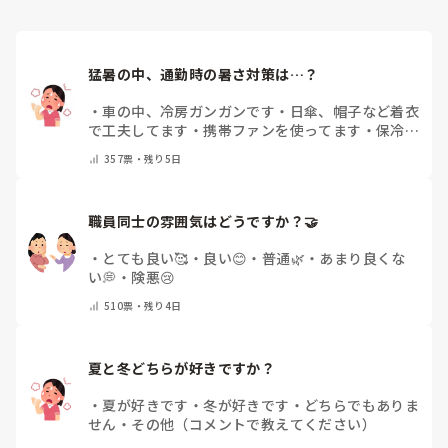
猛暑の中、通勤時の暑さ対策は…？
・
車の中、冷房ガンガンです
・
日傘、帽子など着衣
で工夫してます
・
携帯ファンを使ってます
・
保冷剤
を持ち運んでいます
・
特に暑さ対策はしていませ
357
票・
残り5日
ん
・
その他（コメントで教えて下さい）
職員同士の雰囲気はどうですか？🤝
・
とても良い🥰
・
良い😊
・
普通🌿
・
あまり良くな
い💭
・
険悪😢
510
票・
残り4日
夏と冬どちらが好きですか？
・
夏が好きです
・
冬が好きです
・
どちらでもありま
せん
・
その他（コメントで教えてください）