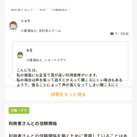
耳が遠く、目もあまり見えていない利用者様への声かけにつ
有料老人ホーム
ケア
介護福祉士
いて質問です。

現在、私は「大きな声で、ゆっくり耳元でお話しする」とい
ショウ
う方法で対応しています。

介護福祉士, 有料老人ホーム
聞き取れると安心していただける方なので何とか理解しても
4
・
3日前
らっているのですが、毎日のことなのでかなり喉に負担がか
かり、痛めてしまうことがあります。

なる
みなさんの職場で、このような方と関わる際に工夫している
介護福祉士, ショートステイ
ことや、喉に負担をかけずに意思疎通ができる良い方法など
があればぜひ教えていただきたいです。

こんにちは。

私の施設にも全盲で耳が遠い利用者様がいます。

よろしくお願いします。
私の場合は声を張って話すとかえって聞こえにくい場合もある
ようで、張ることによって声が高くなってしまい聞こえにくい
のだと思います。その為少しトーンを落とし話しかけるように
回答をもっと見る
しています。

なかなか対応が難しいですよね💦
介助・ケア
利用者さんとの信頼関係
利用者さんとの信頼関係を築くために意識していることはあ