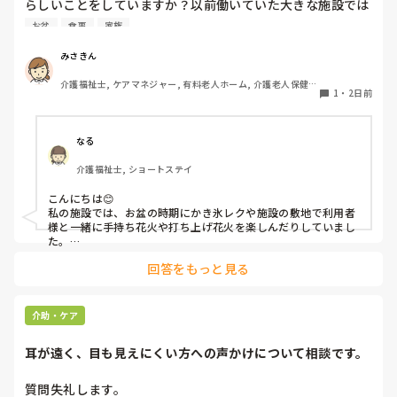
らしいことをしていますか？以前働いていた大きな施設では
実際に住職さんを呼びご焼香できるようにそれ用のスペース
お盆
食事
家族
を毎年設けていました。それ以外は、食事内容が変わる、家
族が面会に来る…などでした。お盆まであと少しです。何か
みさきん
していることがあればぜひシェアよろしくお願いします。
介護福祉士, ケアマネジャー, 有料老人ホーム, 介護老人保健施
1
・
2日前
設, グループホーム, 病院
なる
介護福祉士, ショートステイ
こんにちは😊

私の施設では、お盆の時期にかき氷レクや施設の敷地で利用者
様と一緒に手持ち花火や打ち上げ花火を楽しんだりしていまし
た。

みさきんさんの住職さんを呼んでご焼香できる機会があるのは
回答をもっと見る
利用者様にとっても良い経験にもなりますね！
介助・ケア
耳が遠く、目も見えにくい方への声かけについて相談です。
質問失礼します。
