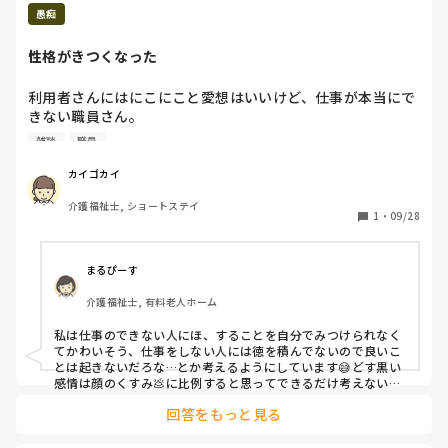
愚痴
性格がきつくなった
利用者さんにはにこにこと愛想はいいけど、仕事が本当にで
きない職員さん。

仕事以外の雑談してる暇あるなら周りをちゃんと見ろって思
雑談
職員
うし、もう1年経つのに毎日何やってんの？と思ってしま
う。放っておけばいいのに、注意をしてしまう。

カイゴカイ
どんどん性格がきつくなって、自分が嫌になる。
介護福祉士, ショートステイ
1
・
09/28
まるぴーす
介護福祉士, 有料老人ホーム
私は仕事のできない人にほ、することを自分でみつけられなく
てかわいそう、仕事をしない人には徳を積んでないので良いこ
とは起きないだろな…とか考えるようにしています😅どす黒い
感情は顔のくすみ💩に比例すると思ってできるだけ考えないよ
うにしていますが…なかなか難しいですね。
回答をもっと見る