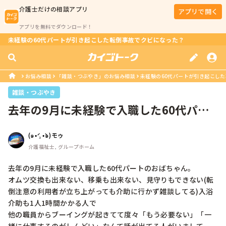
介護士
だけの相談アプリ
アプリで開く
アプリを無料でダウンロード！
未経験の60代パートが引き起こした転倒事故でクビになった？
お悩み相談
「雑談・つぶやき」のお悩み相談
未経験の60代パートが引き起こし
雑談・つぶやき
去年の9月に未経験で入職した60代パー
トのおばちゃん。オムツ交換も出来...
(๑•́ ₃ •̀๑)モゥ
介護福祉士, グループホーム
去年の9月に未経験で入職した60代パートのおばちゃん。

オムツ交換も出来ない、移乗も出来ない、見守りもできない(転
倒注意の利用者が立ち上がっても介助に行かず雑談してる)入浴
介助も1人1時間かかる人で

他の職員からブーイングが起きてて度々「もう必要ない」「一