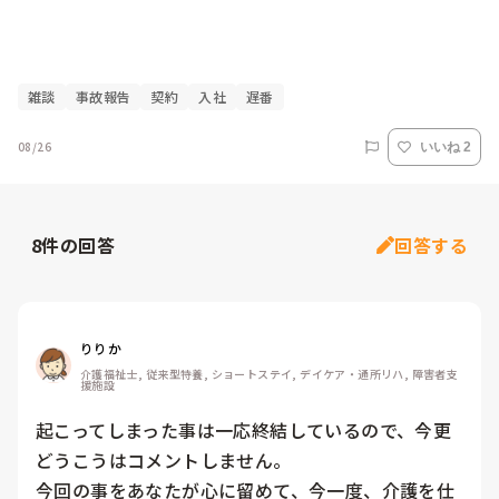
雑談
事故報告
契約
入社
遅番
08/26
いいね 2
8
件の回答
回答する
りりか
介護福祉士, 従来型特養, ショートステイ, デイケア・通所リハ, 障害者支
援施設
起こってしまった事は一応終結しているので、今更
どうこうはコメントしません。

今回の事をあなたが心に留めて、今一度、介護を仕