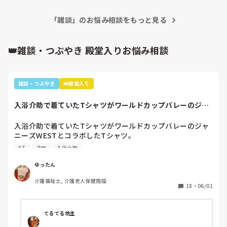
「雑談」のお悩み相談をもっと見る
👑雑談・つぶやき 殿堂入りお悩み相談
雑談・つぶやき
👑殿堂入り
入浴介助で着ていたTシャツがワールドカップバレーのジャ
ニーズWESTと...
入浴介助で着ていたTシャツがワールドカップバレーのジャ
ニーズWESTとコラボしたTシャツ。

暑いししんどいから、せめて好きなTシャツを着て介助しよ
ST
子供
入浴介助
うと選んだTシャツ。

別のフロアの利用者さん達で私はリフト浴の介助をしている
ゆったん
と「可愛いTシャツね☺️」と言われ「そうでしょ？去年のバ
介護福祉士, 介護老人保健施設
レーボールの世界大会で好きなアイドル達が応援してて、グ
18
・
06/01
ッズとして売ってたからかったんです✨」と言うと「ジャニ
ーズ…(きっとWESTの読み方分からなかった)あなたジャニ
ーズが好きなのね😊」と。

てるてる坊主
大好きと伝えると「私もよ、あなた嵐は好き？」と聞かれ、