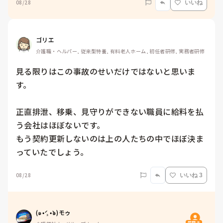
08/28
いいね
ゴリエ
介護職・ヘルパー, 従来型特養, 有料老人ホーム, 初任者研修, 実務者研修
見る限りはこの事故のせいだけではないと思いま
す。

正直排泄、移乗、見守りができない職員に給料を払
う会社はほぼないです。

もう契約更新しないのは上の人たちの中でほぼ決ま
08/28
いいね 3
(๑•́ ₃ •̀๑)モゥ
質問主