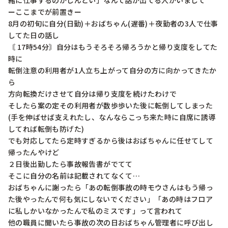
緒に仕事するのがしんどい」なんて話が出てる人がいまして

ーここまでが前置きー

8月の初旬に自分(日勤)＋おばちゃん(遅番)＋夜勤者の3人で仕事
してた日の話し

〘 17時54分〙自分はもうそろそろ帰ろうかと帰り支度をしてた
時に

転倒注意の利用者が1人立ち上がって自分の方に向かってきたか
ら

方向転換だけさせて自分は帰り支度を続けたわけで

そしたら案の定その利用者が数歩歩いた後に転倒してしまった

(手を伸ばせば支えれたし、なんならこっち来た時に自席に誘導
してれば転倒も防げた)

でも対応してたら定時すぎるから後はおばちゃんに任せてして
帰ったんやけど

２日後出勤したら事故報告書がでてて

そこに自分の名前は記載されてなくて…

おばちゃんに謝ったら「あの転倒事故の時モウさんはもう帰っ
た後やったんで何も気にしないでください」「あの時はフロア
に私しかいなかったんで私のミスです」って言われて

他の職員に聞いたら事故の次の日おばちゃん管理者に呼び出し