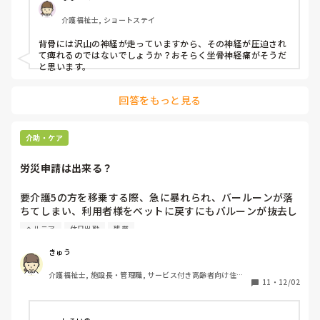
介護福祉士, ショートステイ
背骨には沢山の神経が走っていますから、その神経が圧迫され
て痺れるのではないでしょうか？おそらく坐骨神経痛がそうだ
と思います。
回答をもっと見る
介助・ケア
労災申請は出来る？
要介護5の方を移乗する際、急に暴れられ、バールーンが落
ちてしまい、利用者様をベットに戻すにもバルーンが抜去し
てしまう可能性があり、無理な体勢のままバルーンを拾い、
ヘルニア
休日出勤
残業
腰を痛めました。

2ヶ月ほど経ち、足に痺れと痛みがきてしまい、MRIを撮っ
きゅう
たところ、脊椎管狭窄症とヘルニアとの診断でした。

介護福祉士, 施設長・管理職, サービス付き高齢者向け住宅, 
職員も足りない事から、１ヶ月の休日出勤と残業を合わせて
11
・
12/02
訪問介護
90時間超えました。そんな感じが何ヶ月も続き

上司にもその旨話をし、腰が限界との事で、労災を使いたい
と聞いたところ、介護は腰を痛めると言う起こり得る事に対