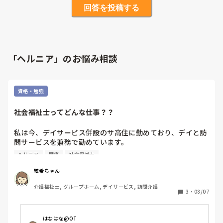
回答を投稿する
「ヘルニア」のお悩み相談
資格・勉強
社会福祉士ってどんな仕事？？
私は今、デイサービス併設のサ高住に勤めており、デイと訪
問サービスを兼務で勤めています。

昔から腰痛で悩まされており、ついにヘルニアになりまし
ヘルニア
腰痛
社会福祉士
た。

今後もできれば介護の仕事ができたらいいなと思っておりま
絃希ちゃん
すが、ケアマネや社会福祉士などの資格を取り、体に負担の
介護福祉士, グループホーム, デイサービス, 訪問介護
ない仕事を選んで行こうかと考えております。

3
・
08/07
ケアマネはなんとなく仕事内容がわかるのですが、社会福祉
士はどのようなお仕事をされているのか、教えて頂きたいで
す。
はなはな@OT