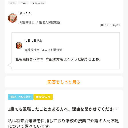
暑いししんどいから、せめて好きなTシャツを着て介助しよ
ST
子供
入浴介助
うと選んだTシャツ。

別のフロアの利用者さん達で私はリフト浴の介助をしている
ゆったん
と「可愛いTシャツね☺️」と言われ「そうでしょ？去年のバ
介護福祉士, 介護老人保健施設
レーボールの世界大会で好きなアイドル達が応援してて、グ
18
・
06/01
ッズとして売ってたからかったんです✨」と言うと「ジャニ
ーズ…(きっとWESTの読み方分からなかった)あなたジャニ
ーズが好きなのね😊」と。

てるてる坊主
大好きと伝えると「私もよ、あなた嵐は好き？」と聞かれ、
介護福祉士, ユニット型特養
1番好きと伝えると利用者さんが嵐のメンバー3人の名前を言
っていき「後2人…。どないしよ、あと2人名前がでてけぇへ
私も嵐好き～💙💙  年配の方もよくテレビ観てるよね。
んわ😩」と言うと近くの利用者さんが「櫻井くんと二宮くん
や」と😂😂

そこから、リフト浴で介助を行っていた利用者さんが
「SMAPは今はどんな事してるの？」とあり、事務所にはキ
回答をもっと見る
ムタクしか居ないこと、SMAPは解散してしまった事等伝え
ると残念そうにしてましたが「けど、皆元気なんやろ？なら
言いやん😊」と(笑)

雑談・つぶやき
👑殿堂入り
そこから利用者さんは「キムタクは工藤静香と結婚したんや
ったけ？子どもは？」と。

1度でも退職したことのある方へ。理由を聞かせてくださ
最初の嵐で私のジャニオタスイッチを破壊してきたので、入
い。
浴介助でなければマシンガントークに成程(笑)近くにいた職
私は将来介護職を目指しており学校の授業で介護の人材不足
員がその利用者さんに「この子にその話したら永遠に話すか
について調べています。

らあかんよ(笑)」と言われるほど(笑)
