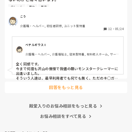
クレーム
暴力
暴言
利用者主体は理解できますが、そういったことが行き過ぎて
いる感じは否めません。

こう
特に、利用者からの暴力・暴言、家族からのクレームをいつ
介護職・ヘルパー, 初任者研修, ユニット型特養
までも我慢するのは心情としておかしいのではと思います。
12
・
05/24
(今どき、お客様は神様というのは…)

介護職員というより福祉人として間違っている考えだとは思
ベテルギウスⅡ
いますが、割りきって仕事をしていく必要があるのでしょう
介護職・ヘルパー, 介護福祉士, 従来型特養, 有料老人ホーム, サービ
かね。

ス付き高齢者向け住宅, デイサービス, 初任者研修, 実務者研修, ユニ
ット型特養
全く同感です。

心身をやられたりしたら、介護職員をやりたくなくなると思
今まで何度も沢山の傲慢で我儘の酷いモンスタークレーマーに
うんですよね。
出逢いました。

そういう人達は、最早利用者でも何でも無く、ただのキ○ガイ
です。

回答をもっと見る
無理難題を言って来るこの人達には、毅然とした態度や対応が
必要かと思いますが、上司などの上役の方針や対応次第で幾ら
でも状況は変わります。

上司が味方、力になってくれないと現場の職員の不平不満は高
殿堂入りのお悩み相談をもっと見る
まり、精神がやられた結果辞めて行きます。

東京都のカスハラ条例は、カスハラ撲滅の第一歩です。他の自
治体や他職種にも拡大して、介護職に取っても働きやすい職場
お悩み相談をすべて見る
環境になってくれたらと願うばかりです。