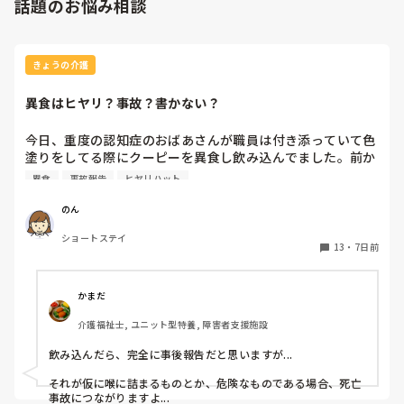
話題のお悩み相談
きょうの介護
異食はヒヤリ？事故？書かない？
今日、重度の認知症のおばあさんが職員は付き添っていて色
塗りをしてる際にクーピーを異食し飲み込んでました。前か
ら異食しそうな雰囲気はありました。

異食
事故報告
ヒヤリハット
私の職場では隠蔽するみたいに事故報告書には書かなくてい
い。なんならヒヤリも書かなくていいよ。と言われました。

のん
私は書いた方が後からなんかあったらダメだからと言いまし
ショートステイ
たがめんどくさいし見た感じ大丈夫そうだから！

13
・
7日前
と言われました。

皆さんの施設ではクーピーやティッシュ等の異食行為があっ
た際事故報告書に書きますか？

かまだ
それともヒヤリハットを書きますか？

介護福祉士, ユニット型特養, 障害者支援施設
ぜひ教えてください。
飲み込んだら、完全に事後報告だと思いますが...

それが仮に喉に詰まるものとか、危険なものである場合、死亡
事故につながりますよ...