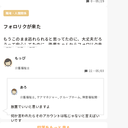
か？」とはならないよね？後輩ちゃんが「撮って下さ
0
・
05/29
い」って、きっとお願いしたんだよね🙄

きっとまたストーリーに載せるんだろうな〜。

職場・人間関係
毎度ああやって飲み会とかの度に写真撮ってると思う
と、ほんとにすごいな。
フォロリクが来た
もうこのまま逃れられると思ってたのに、大丈夫だろ
うって安心してたのに、後輩ちゃんからフォロリク来
文句
後輩
恋愛
てしまった😱

なんで？私のこともう嫌なんじゃないの？私は主任の
もっぴ
手下なんでしょ？今でも散々事例の文句言ってるんで
しょ？

介護福祉士
これでフォローしたらアカウント変えた意味ってなる
22
・
05/03
し、悩みに悩んでアカウント変えたのが水の泡になる
😭

あろ
かと言ってこのままずっとフォローしないわけにもい
かないし...。とりあえず今はLINEも返してない状態だ
介護福祉士, ケアマネジャー, グループホーム, 障害福祉関
からフォロリク返さなくても、なんで？とは思われな
連
いだろうけど😣

放置でいいと思いますよ

前のアカウントも後輩ちゃん以外にどうでもいい人
（友達の旦那さんとか、同級生だった人の彼女とか、
何か言われたらそのアカウントは私じゃないと言えばい
直接話したことない高校時代の先輩とか）いたし、後
いです
輩ちゃんとの投稿を消したかったのも事実だから変え
回答をもっと見る