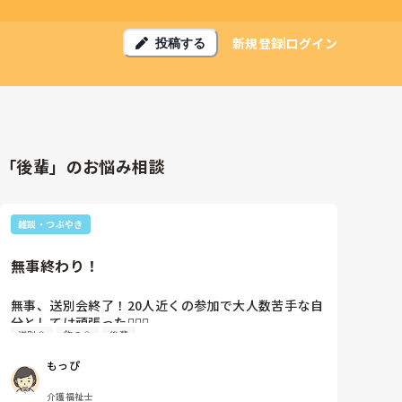
新規登録
ログイン
投稿する
「後輩」のお悩み相談
雑談・つぶやき
無事終わり！
無事、送別会終了！20人近くの参加で大人数苦手な自
分としては頑張った✊🏻😂

送別会
飲み会
後輩
最後の最後で後輩ちゃんが店員さんにお願いしたの
か、集合写真を撮るってなって、（来た来た来た🙃）
もっぴ
と思いながらピースして写真撮ったよ。

ああいうのって店員さんから「写真撮りましょう
介護福祉士