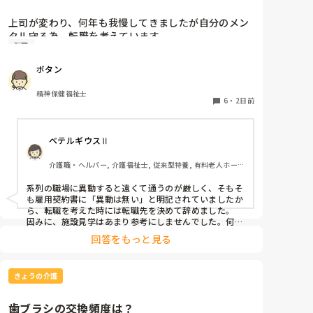
上司が変わり、何年も我慢してきましたが自分のメン
タル守る為、転職を考えています。

転職
納得できる仕事に出会うまでの間

①今の所で我慢する

ボタン
②系列の他職場に移動する

皆さんならどうしますか？

精神保健福祉士
6
・
2日前
ベテルギウスⅡ
介護職・ヘルパー, 介護福祉士, 従来型特養, 有料老人ホー
ム, サービス付き高齢者向け住宅, デイサービス, 初任者研
修, 実務者研修, ユニット型特養
系列の職場に異動すると遠くて通うのが厳しく、そもそ
も雇用契約書に「異動は無い」と明記されていましたか
ら、転職を考えた時には転職先を決めて辞めました。

因みに、施設見学はあまり参考にしませんでした。何故
なら、短時間でほんの一部分しか見させてくれないので
回答をもっと見る
良し悪しは判断出来ないからです。職場の人間関係は働
いてみないと分かりません。
きょうの介護
歯ブラシの交換頻度は？