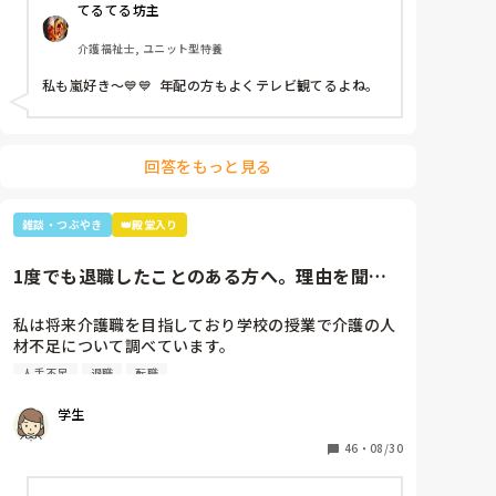
てるてる坊主
方分からなかった)あなたジャニーズが好きなのね😊」
と。

介護福祉士, ユニット型特養
大好きと伝えると「私もよ、あなた嵐は好き？」と聞
かれ、1番好きと伝えると利用者さんが嵐のメンバー3
私も嵐好き～💙💙  年配の方もよくテレビ観てるよね。
人の名前を言っていき「後2人…。どないしよ、あと2
人名前がでてけぇへんわ😩」と言うと近くの利用者さ
んが「櫻井くんと二宮くんや」と😂😂

そこから、リフト浴で介助を行っていた利用者さんが
回答をもっと見る
「SMAPは今はどんな事してるの？」とあり、事務所
にはキムタクしか居ないこと、SMAPは解散してしま
った事等伝えると残念そうにしてましたが「けど、皆
雑談・つぶやき
👑殿堂入り
元気なんやろ？なら言いやん😊」と(笑)

そこから利用者さんは「キムタクは工藤静香と結婚し
1度でも退職したことのある方へ。理由を聞か
たんやったけ？子どもは？」と。

せてください。
最初の嵐で私のジャニオタスイッチを破壊してきたの
私は将来介護職を目指しており学校の授業で介護の人
で、入浴介助でなければマシンガントークに成程(笑)
材不足について調べています。

近くにいた職員がその利用者さんに「この子にその話
そこで介護の仕事をやめた理由についてアンケートを
したら永遠に話すからあかんよ(笑)」と言われるほど
人手不足
退職
転職
させていただきたいです。(賃金が低い、重労働、人間
(笑)

関係など)

年齢や認知症の事を考えても、嵐のメンバー3人とキ
学生
多くの回答が必要なので本人ではなく知人の方がやめ
ムタクが誰と結婚したのか覚えていた事に驚きながら
た理由などでも教えていただけると助かります。

46
・
08/30
も嬉しかったな～😂
ご協力お願いします🙇🏻‍♀️

(前回応えていただいた方も良ければ)