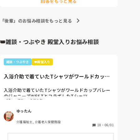
回答をもっと見る
「休みでした？」って聞いたら、「インフルになって
ました（笑）」って。「お疲れ様でした😂」って話し
できた😭🫶🏻🫶🏻🫶🏻

「後輩」のお悩み相談をもっと見る
👑雑談・つぶやき 殿堂入りお悩み相談
雑談・つぶやき
👑殿堂入り
入浴介助で着ていたTシャツがワールドカップ
バレーのジャニーズWESTと...
入浴介助で着ていたTシャツがワールドカップバレー
のジャニーズWESTとコラボしたTシャツ。

ST
子供
入浴介助
暑いししんどいから、せめて好きなTシャツを着て介
助しようと選んだTシャツ。

ゆったん
別のフロアの利用者さん達で私はリフト浴の介助をし
ていると「可愛いTシャツね☺️」と言われ「そうでし
介護福祉士, 介護老人保健施設
ょ？去年のバレーボールの世界大会で好きなアイドル
18
・
06/01
達が応援してて、グッズとして売ってたからかったん
です✨」と言うと「ジャニーズ…(きっとWESTの読み