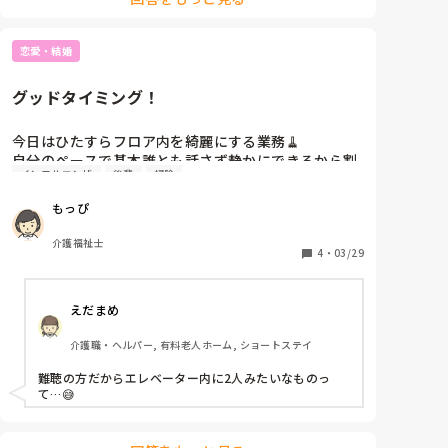
たことに意味なくはなかったんだけど。
恋愛・結婚
グッドタイミング！
今日はひたすらフロア内を綺麗にする業務🧹

自分のペースで基本誰とも話さず静かにできるから割
インフルエンザ
後輩
掃除
と好き。

午後、溜まったゴミとか廃棄物を捨てに行くためにエ
もっぴ
レベーターに向かったら、ちょうどリハビリで降りよ
うとしてた後輩くんもエレベーターの前に😳こんなグ
介護福祉士
ッドタイミングあるのか！？と嬉しくなって、他に誰
4
・
03/29
も来ないでと心の中で願ってた（笑）

えだまめ
実質、利用者も一緒だから3人ではあったけど、難聴
の方でエレベーター内に2人みたいなもの。せっかく
介護職・ヘルパー, 有料老人ホーム, ショートステイ
のチャンスだし話しかけようかかけまいかグルグル考
えてたら、後輩くんの方から「最近、○○さん（男性
難聴の方だからエレベーター内に2人みたいなものっ
で普段はこの人がフロア内の掃除してくれてる）休み
て…😅
ですか？」って話しかけてくれて😳「休みなんです
よ〜」って話せて。

後輩くんもここのところ見てなかったら勇気を出して