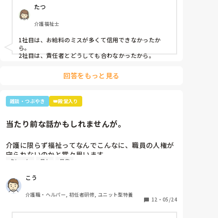
たつ
介護福祉士
1社目は、お給料のミスが多くて信用できなかったか
ら。

2社目は、責任者とどうしても合わなかったから。
回答をもっと見る
雑談・つぶやき
👑殿堂入り
当たり前な話かもしれませんが。
介護に限らず福祉ってなんでこんなに、職員の人権が
守られないのかと常々思います。

クレーム
暴力
暴言
利用者主体は理解できますが、そういったことが行き
こう
過ぎている感じは否めません。

特に、利用者からの暴力・暴言、家族からのクレーム
介護職・ヘルパー, 初任者研修, ユニット型特養
をいつまでも我慢するのは心情としておかしいのでは
12
・
05/24
と思います。(今どき、お客様は神様というのは…)
