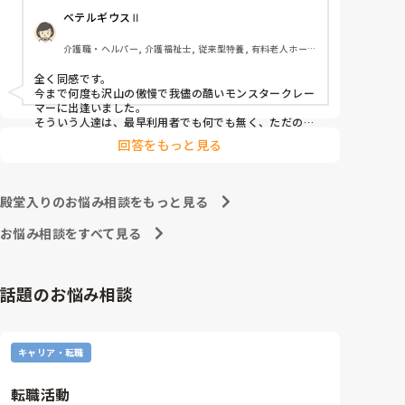
ベテルギウスⅡ
介護職員というより福祉人として間違っている考えだ
とは思いますが、割りきって仕事をしていく必要があ
介護職・ヘルパー, 介護福祉士, 従来型特養, 有料老人ホー
るのでしょうかね。

ム, サービス付き高齢者向け住宅, デイサービス, 初任者研
修, 実務者研修, ユニット型特養
全く同感です。

心身をやられたりしたら、介護職員をやりたくなくな
今まで何度も沢山の傲慢で我儘の酷いモンスタークレー
ると思うんですよね。
マーに出逢いました。

そういう人達は、最早利用者でも何でも無く、ただのキ
○ガイです。

回答をもっと見る
無理難題を言って来るこの人達には、毅然とした態度や
対応が必要かと思いますが、上司などの上役の方針や対
応次第で幾らでも状況は変わります。

上司が味方、力になってくれないと現場の職員の不平不
殿堂入りのお悩み相談をもっと見る
満は高まり、精神がやられた結果辞めて行きます。

東京都のカスハラ条例は、カスハラ撲滅の第一歩です。
お悩み相談をすべて見る
他の自治体や他職種にも拡大して、介護職に取っても働
きやすい職場環境になってくれたらと願うばかりです。
話題のお悩み相談
キャリア・転職
転職活動