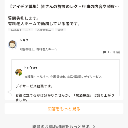
【アイデア募集】皆さんの施設のレク・行事の内容や頻度を
教えてください
質問失礼します。

有料老人ホームで勤務している者です。

有料老人ホーム
介護福祉士
施設
他の施設様では、どのようなレクリエーションや行事を、ど
のくらいの頻度で行っているのか参考にさせていただきたく
ショウ
質問いたしました。

介護福祉士, 有料老人ホーム
うちの施設では現在、以下のような取り組みを行っていま
1
・
1日前
す。

毎月：「カフェ」と称して少し豪華なおやつとコーヒー・緑
Harfevre
茶等の提供、カレンダー作り

介護職・ヘルパー, 介護福祉士, 生活相談員, デイサービス
隔月： ランチのテイクアウトイベント

デイサービス勤務です。

その他： 季節ごとの定期的な行事(運動会や七夕など)

お役に立てるかは分かりませんが、「居酒屋風」は盛り上がり
ました。

ノンアルコール飲料に枝豆などのおつまみ、カラオケでデュエ
今の内容も喜ばれているのですが、最近少しマンネリ化して
回答をもっと見る
ットしたり…

きたなと感じており、新しく喜ばれるようなアイデアを探し
アルコールが入ってないのに「酔っちゃった」と雰囲気に呑ま
ています。

れてなのか、ほんのり顔が赤くなる方もいらっしゃいました。

企画の参考にさせていただきたいため、「うちは毎月こんな
参考になれば幸いです。

イベントをしている」「年〇回、こんな大型行事がある」
話題のお悩み相談をもっと見る