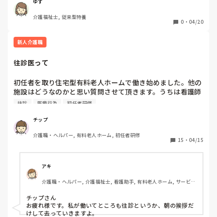
を変えると言うより革底が固いからダメだね。まぁそう言う
ゆず
ことだから、後よろしく。と

介護福祉士, 従来型特養
あれはできるよって色々と言われ‥上手くいかない日々だ
0
・
04/20
し‥呆れているのか‥鬱になりそう‥
新人介護職
往診医って
初任者を取り住宅型有料老人ホームで働き始めました。他の
施設はどうなのかと思い質問させて頂きます。うちは看護師
は常駐していません。提携している先生が週二回往診に来ま
往診
医療行為
初任者研修
す。来ても１人1分も診察しません。利用者さんの話も聞き
ません。私ら介護スタッフに専門用語を早口で指示。勝手に
チップ
次々診察。食事前のバタバタな時間に来て（約束は午後でし
介護職・ヘルパー, 有料老人ホーム, 初任者研修
た。）段取りしとけとキレられました。どこの施設もこんな
15
・
04/15
感じなのでしょうか？

点滴の輸液交換もしろとか。これは医療行為ですよね？
アキ
介護職・ヘルパー, 介護福祉士, 看護助手, 有料老人ホーム, サービス
付き高齢者向け住宅, ショートステイ
チップさん

お疲れ様です。私が働いてところも往診というか、朝の挨拶だ
けして去っていきますよ。