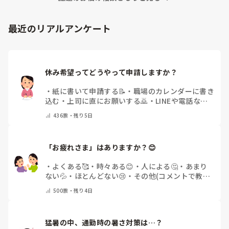
「マンネリ打破にこれが盛り上がった！」など、皆さんの施
あとは、寄せ植え(鉢にいくつかの苗を植える)やビンゴ大会な
設のリアルな内容やおすすめのレクをぜひ教えていただける
最近のリアルアンケート
と嬉しいです。

どうぞよろしくお願いいたします。
休み希望ってどうやって申請しますか？
・
紙に書いて申請する📝
・
職場のカレンダーに書き
込む
・
上司に直にお願いする🙇
・
LINEや電話など
で申請する
・
その他（コメントで教えてください）
436
票・
残り5日
「お疲れさま」はありますか？😊
・
よくある🥰
・
時々ある😊
・
人による🤔
・
あまり
ない💦
・
ほとんどない😢
・
その他(コメントで教え
てください)
500
票・
残り4日
猛暑の中、通勤時の暑さ対策は…？