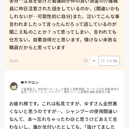
多分‥注意を受けた看護師が仲の良い派遣の介護職
員に昨日注意された話をしているのか、(間違いかも
しれないが‥可能性的に自分)また、泣いてこんな事
言われましたって言ったんだろって話しているのが
聞こえ私のことか？って思ってしまい、言われても
仕方ない。自業自得だと思います。情けない未熟な
職員だからと思っています
12/13
いいね
🐸ケケロン
介護福祉士, 有料老人ホーム, 介護老人保健施設, サービス付き高齢者向け
住宅, デイサービス, デイケア・通所リハ, 小規模多機能型居宅介護
お疲れ様です。これは私見ですが、ゆずさん全然悪
くないと思うのですが…。シャンプーの使用間違い
なんて、あ～忘れちゃったわ😅と思うけどあえて言
わないし、誰か気付いたとしても、｢抜けてました