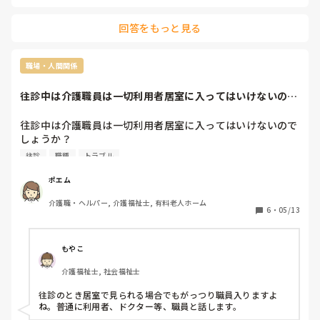
回答をもっと見る
職場・人間関係
往診中は介護職員は一切利用者居室に入ってはいけないので
しょうか？半自立...
往診中は介護職員は一切利用者居室に入ってはいけないので
しょうか？

半自立の方の居室におやつ配膳に行った際に『配った後だか
往診
職種
トラブル
らしょうがないけど、これから往診だから待って欲しかった
んだけど！』と嫌味っぽく言われました。

ポエム
100歩譲っておやつ配膳を待って欲しかったって言われるの
介護職・ヘルパー, 介護福祉士, 有料老人ホーム
はまだしょうがないとは思いますが、自立の利用者の居室に
6
・
05/13
洗濯物返却に行きました。その利用者は洗濯物は入口付近の
所定位置に置いておくだけで、時間にしても1秒もかからな
いくらいです。お部屋の奥で往診中だった為、そっと邪魔し
もやこ
ないように所定位置に洗濯物返却しようとしたら同様に『往
介護福祉士, 社会福祉士
診中なんだけど！』と言われ返却できず。他業務をしてまし
た。食介が必要な利用者も往診ある後にしてと言われそれだ
往診のとき居室で見られる場合でもがっつり職員入りますよ
けならまだ良いですが、終わったら終わったの一言もなし。
ね。普通に利用者、ドクター等、職員と話します。
普通終わったら一言連絡するべきなのでは？とそれにも疑問