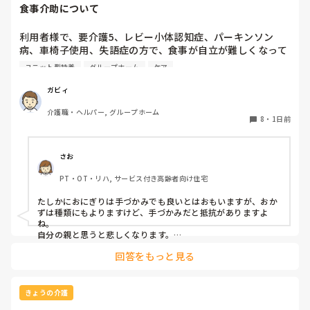
食事介助について
利用者様で、要介護5、レビー小体認知症、パーキンソン
病、車椅子使用、失語症の方で、食事が自立が難しくなって
来ました。ご飯を、おにぎりにして、ご自分で手づかみで食
ユニット型特養
グループホーム
ケア
べてもらおうと、幼児が食べるくらいのおにぎりにしてま
す。食べられる時とスプーンを使っても難しい時がありま
ガビィ
す。おかずも、おにぎり同様、手づかみでたべてもらってる
介護職・ヘルパー, グループホーム
時があるのですが、難しい時は、職員が介助しています。ご
8
・
1日前
飯は、おにぎりで手づかみでもいいのかなと思いますが、お
かずの手づかみは、どうかなと思うのですが、皆さんはどう
思われますか？私は、自分の母親が手づかみで食べてるのを
さお
見たら、悲しくなります…職員さん、介助して下さいと思っ
PT・OT・リハ, サービス付き高齢者向け住宅
てしまいます…
たしかにおにぎりは手づかみでも良いとはおもいますが、おか
ずは種類にもよりますけど、手づかみだと抵抗がありますよ
ね。

自分の親と思うと悲しくなります。

フルーツや温野菜とかならまだ良いでしょうけど。嚥下状態は
回答をもっと見る
どうなんでしょうか？とろみつけてたりするのを手づかみは抵
抗がありますね。
きょうの介護