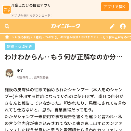
介護士
だけの相談アプリ
アプリで開く
アプリを無料でダウンロード！
お悩み相談
「雑談・つぶやき」のお悩み相談
わけわからん‥もう何が正解なのか分か
雑談・つぶやき
わけわからん‥もう何が正解なのか分か
らない
ゆず
介護福祉士, 従来型特養
施設の皮膚科の往診で勧められたシャンプー（本人用のシャン
プー)を使用する対応になっていたのに使用せず、尚且つ自分が
きちんと報告していなかった。叩かれたり、馬鹿にされても言わ
れても仕方ないと、思う。自業自得だって思う。

たかがシャンプー未使用で事故報告を書くも違うと言われ‥私
の言う他内容が書き込みされてないと書き直し出すとカンファ
レンスしたほうが良いと思うと看護師から言われカンファレン