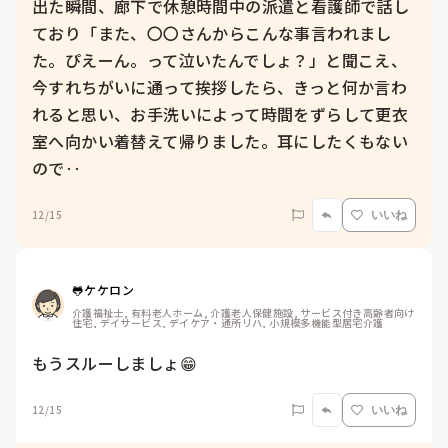
出た瞬間、廊下で休憩時間中の派遣と看護師で話し
ており「また、〇〇さんからこんな事言われまし
た。ぴえーん。って泣いたんでしょ？」と聞こえ、
今すれちがいに通って挨拶したら、きっと何か言わ
れると思い、お手洗いによって時間をずらして更衣
室へ向かい着替えて帰りました。耳にしたくもない
ので‥
12/15
いいね
🐸ケケロン
介護福祉士, 有料老人ホーム, 介護老人保健施設, サービス付き高齢者向け
住宅, デイサービス, デイケア・通所リハ, 小規模多機能型居宅介護
もうスルーしましょ😁
12/15
いいね