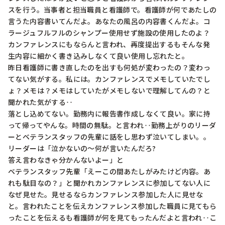
スを行う。当事者と担当職員と看護師で。看護師が何であたしの
言うた内容書いてんだよ。あなたの風呂の内容書くんだよ。コ
ラージュフルフルのシャンプー使用せず施設の使用したのよ？
カンファレンスにもならんと言われ、再度提出するもそんな発
生内容に細かく書き込みしなくて良い使用し忘れたと。

昨日看護師に書き直したのを出すも何処が変わったの？変わっ
てない気がする。私には。カンファレンスでメモしていたでし
ょ？メモは？メモはしていたがメモしないで理解してんの？と
聞かれた気がする‥　

落とし込めてない。勤務内に報告書作成しなくて良い。家に持
って帰ってやんな。時間の無駄。と言われ‥勤務上がりのリーダ
ーとベテランスタッフの先輩に話をし思わず泣いてしまい。。
リーダーは「泣かないの〜何が言いたんだろ?

答え言わなきゃ分かんないよー」と

ベテランスタッフ先輩「えーこの間あたしがみたけど内容。あ
れも駄目なの？」と聞かれカンファレンスに参加してない人に
なぜ見せた。見せるならカンファレンス参加した人に見せな
と。言われたことを伝えカンファレンス参加した職員に見てもら
ったことを伝えるも看護師が何を見てもったんだよと言われ‥こ