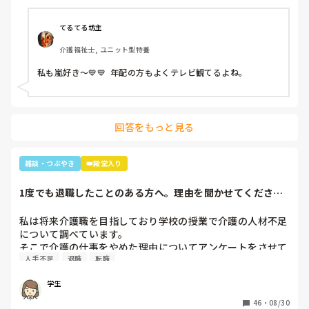
ッズとして売ってたからかったんです✨」と言うと「ジャニ
ーズ…(きっとWESTの読み方分からなかった)あなたジャニ
ーズが好きなのね😊」と。

てるてる坊主
大好きと伝えると「私もよ、あなた嵐は好き？」と聞かれ、
介護福祉士, ユニット型特養
1番好きと伝えると利用者さんが嵐のメンバー3人の名前を言
っていき「後2人…。どないしよ、あと2人名前がでてけぇへ
私も嵐好き～💙💙  年配の方もよくテレビ観てるよね。
んわ😩」と言うと近くの利用者さんが「櫻井くんと二宮くん
や」と😂😂

そこから、リフト浴で介助を行っていた利用者さんが
「SMAPは今はどんな事してるの？」とあり、事務所にはキ
回答をもっと見る
ムタクしか居ないこと、SMAPは解散してしまった事等伝え
ると残念そうにしてましたが「けど、皆元気なんやろ？なら
言いやん😊」と(笑)

雑談・つぶやき
👑殿堂入り
そこから利用者さんは「キムタクは工藤静香と結婚したんや
ったけ？子どもは？」と。

1度でも退職したことのある方へ。理由を聞かせてくださ
最初の嵐で私のジャニオタスイッチを破壊してきたので、入
い。
浴介助でなければマシンガントークに成程(笑)近くにいた職
私は将来介護職を目指しており学校の授業で介護の人材不足
員がその利用者さんに「この子にその話したら永遠に話すか
について調べています。

らあかんよ(笑)」と言われるほど(笑)

そこで介護の仕事をやめた理由についてアンケートをさせて
年齢や認知症の事を考えても、嵐のメンバー3人とキムタク
人手不足
退職
転職
いただきたいです。(賃金が低い、重労働、人間関係など)

が誰と結婚したのか覚えていた事に驚きながらも嬉しかった
多くの回答が必要なので本人ではなく知人の方がやめた理由
な～😂
学生
などでも教えていただけると助かります。

ご協力お願いします🙇🏻‍♀️

46
・
08/30