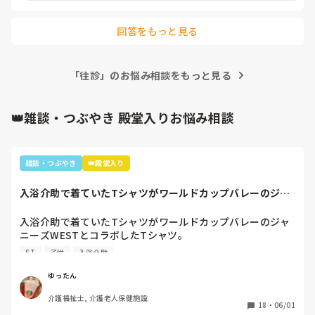
を抱きました。

私の働いている施設は日中もワンオペなので、お茶配膳から
回答をもっと見る
排泄介助、食事配膳、食事介助、服薬介助、おやつ配膳と下
膳、自立利用者の為の個浴の準備と片付けまですべて一人で
時間内終わらせなくてはならず、もちろん看護との連携も大
事なのは分かっていますが、ですがここまで往診中だからあ
「往診」のお悩み相談をもっと見る
れもやるなこれもやるなじゃ正直業務も終わりません。看護
優先の業務をするべきなんでしょうか？

👑雑談・つぶやき 殿堂入りお悩み相談
他の施設の方のご意見伺えたらと思います。
雑談・つぶやき
👑殿堂入り
入浴介助で着ていたTシャツがワールドカップバレーのジャ
ニーズWESTと...
入浴介助で着ていたTシャツがワールドカップバレーのジャ
ニーズWESTとコラボしたTシャツ。

暑いししんどいから、せめて好きなTシャツを着て介助しよ
ST
子供
入浴介助
うと選んだTシャツ。

別のフロアの利用者さん達で私はリフト浴の介助をしている
ゆったん
と「可愛いTシャツね☺️」と言われ「そうでしょ？去年のバ
介護福祉士, 介護老人保健施設
レーボールの世界大会で好きなアイドル達が応援してて、グ
18
・
06/01