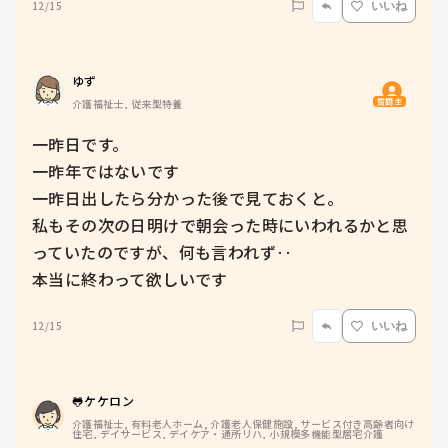
12/15
いいね
ゆず
質問主
介護福祉士, 従来型特養
一昨日です。

一昨年ではないです

一昨日出したら分かった後で見ておくと。

私もその次の日明けで朝会った時にいわれるかと思
っていたのですが、何も言われず‥

本当に終わって欲しいです
12/15
いいね
🐸ケケロン
介護福祉士, 有料老人ホーム, 介護老人保健施設, サービス付き高齢者向け
住宅, デイサービス, デイケア・通所リハ, 小規模多機能型居宅介護