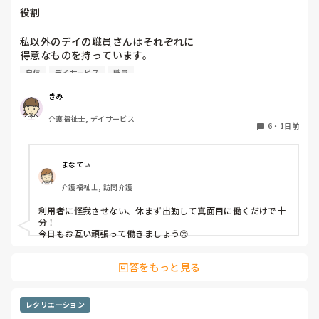
役割
私以外のデイの職員さんはそれぞれに

得意なものを持っています。

自信
デイサービス
職員
裁縫や手作業など。

介助で言えば、要領よく動けたりと。

きみ
介護福祉士, デイサービス
今の私を振り返ってみたら…何も持っていないことが虚しく
6
・
1日前
なってきました…

利用者からは「素直に話聞いてくれる」・「言いやすい・頼
まなてぃ
みやすい」

介護福祉士, 訪問介護
って言われます。

利用者に怪我させない、休まず出勤して真面目に働くだけで十
職員から見ての私は？って考えたら答えられる自信がないで
分！

す…

今日もお互い頑張って働きましょう😊
やだな、この自暴自棄…
回答をもっと見る
レクリエーション