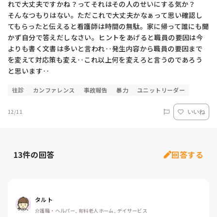
れで大丈夫ですかね？ってそれはその人のせいにする気か？

そんなつもりはない。ただこれで大丈夫かなぁって思い確認し
てもらったと伝えると看護師は時間の無駄。家に帰って誰にも聞
かず自分で答えだしなさい。ヒントをあげると職員の要因は今
よりも書く文書は多いと言われ‥発生内容から職員の要因まで
を変えて対応策も変え‥これ以上何を変えろと言うのであろう
と思います‥
往診
カンファレンス
事故報告
暴力
ユニットリーダー
12/11
いいね
13
件の回答
回答する
タルト
介護職・ヘルパー, 有料老人ホーム, デイサービス