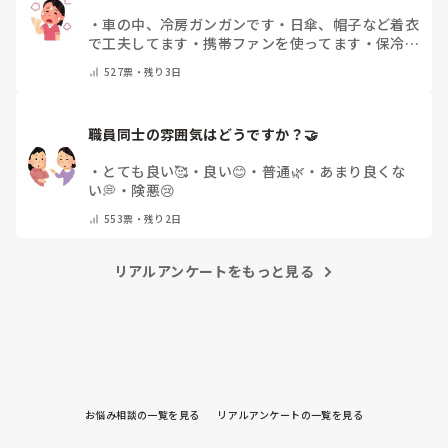
・
車の中、冷房ガンガンです
・
日傘、帽子など着衣
で工夫してます
・
携帯ファンを使ってます
・
保冷剤
を持ち運んでいます
・
特に暑さ対策はしていませ
527
票・
残り3日
ん
・
その他（コメントで教えて下さい）
職員同士の雰囲気はどうですか？🤝
・
とても良い🥰
・
良い😊
・
普通🌿
・
あまり良くな
い💭
・
険悪😢
553
票・
残り2日
リアルアンケートをもっと見る
お悩み相談の一覧を見る
リアルアンケートの一覧を見る