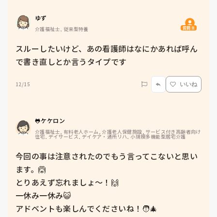
ゆず
質問主
介護福祉士, 従来型特養
スルーしたいけど、あの看護師はなにかあれば呼ん
で書き直しとか言うタイプです
12/15
いいね
🐸ケケロン
介護福祉士, 有料老人ホーム, 介護老人保健施設, サービス付き高齢者向け
住宅, デイサービス, デイケア・通所リハ, 小規模多機能型居宅介護
今回の事は注意されたのでもう言ってこないと思い
ます。🙆

とりあえず忘れましょ～！🙌

一休み一休み😺

アドベントも楽しんでくださいね！🧑‍🎄