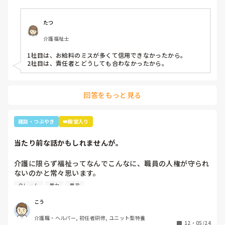
(前回応えていただいた方も良ければ)
たつ
介護福祉士
1社目は、お給料のミスが多くて信用できなかったから。

2社目は、責任者とどうしても合わなかったから。
回答をもっと見る
雑談・つぶやき
👑殿堂入り
当たり前な話かもしれませんが。
介護に限らず福祉ってなんでこんなに、職員の人権が守られ
ないのかと常々思います。

クレーム
暴力
暴言
利用者主体は理解できますが、そういったことが行き過ぎて
いる感じは否めません。

こう
特に、利用者からの暴力・暴言、家族からのクレームをいつ
介護職・ヘルパー, 初任者研修, ユニット型特養
までも我慢するのは心情としておかしいのではと思います。
12
・
05/24