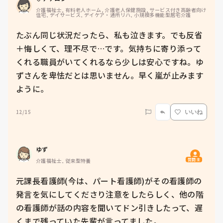
介護福祉士, 有料老人ホーム, 介護老人保健施設, サービス付き高齢者向け
住宅, デイサービス, デイケア・通所リハ, 小規模多機能型居宅介護
たぶん同じ状況だったら、私も泣きます。でも反省
＋悔しくて、理不尽で…です。気持ちに寄り添って
くれる職員がいてくれるなら少しは安心ですね。ゆ
ずさんを卑怯だとは思いません。早く嵐が止みます
ように。
12/15
いいね
ゆず
質問主
介護福祉士, 従来型特養
元課長看護師(今は、パート看護師)がその看護師の
発言を気にしてくださり注意をしたらしく、他の階
の看護師が話の内容を聞いてドン引きしたって、遅
くまで残っていた先輩が言ってました。
