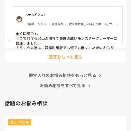
(今どき、お客様は神様というのは…)

介護職員というより福祉人として間違っている考えだとは思
ベテルギウスⅡ
いますが、割りきって仕事をしていく必要があるのでしょう
介護職・ヘルパー, 介護福祉士, 従来型特養, 有料老人ホーム, サービ
かね。

ス付き高齢者向け住宅, デイサービス, 初任者研修, 実務者研修, ユニ
ット型特養
全く同感です。

心身をやられたりしたら、介護職員をやりたくなくなると思
今まで何度も沢山の傲慢で我儘の酷いモンスタークレーマーに
うんですよね。
出逢いました。

そういう人達は、最早利用者でも何でも無く、ただのキ○ガイ
です。

回答をもっと見る
無理難題を言って来るこの人達には、毅然とした態度や対応が
必要かと思いますが、上司などの上役の方針や対応次第で幾ら
でも状況は変わります。

上司が味方、力になってくれないと現場の職員の不平不満は高
殿堂入りのお悩み相談をもっと見る
まり、精神がやられた結果辞めて行きます。

東京都のカスハラ条例は、カスハラ撲滅の第一歩です。他の自
治体や他職種にも拡大して、介護職に取っても働きやすい職場
お悩み相談をすべて見る
環境になってくれたらと願うばかりです。
話題のお悩み相談
きょうの介護