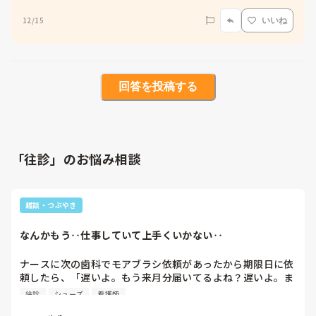
12/15
いいね
回答を投稿する
「往診」のお悩み相談
雑談・つぶやき
なんかもう‥仕事していて上手くいかない‥
ナースに次の歯科でモアブラシ依頼があったから期限日に依
頼したら、「遅いよ。もう来月分届いてるよね？遅いよ。ま
ぁ次の往診のときに頼むけど」や担当の利用者様が足の裏魚
往診
シューズ
看護師
の目ができており、靴の革底変えないと歩けなくなるよ。靴