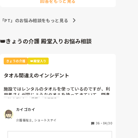
回答をもっと見る
もらっています。新規受け入れの安全環境設定、普段の
臥床や座位のポジショニング、一部介護士的な事も＝現
場業務行いますね。そして、担当者会議では生活がトー
タルの事を報告したり、転倒には気をつけるも動ける方
「PT」のお悩み相談をもっと見る
は完全に安全は難しい事を説明されたり、集団レクリハ
もします。

情報がとても的確で、利用者様ともよく関わり、アセス
メントの必要のある私（施設ケアマネですが）にとっ
👑きょうの介護 殿堂入りお悩み相談
て、かなり助かり、ご家族様へも信頼が凄いです。また
事後防止委員会の主催者でもあり、正に施設の実務的中
枢ですね。
きょうの介護
👑殿堂入り
タオル間違えのインシデント
施設ではレンタルのタオルを使っているのですが、利
用者さんが同じようなタオルを持ってきていて、間違
インシデント
家族
ケアマネ
えてレンタル業者に出してしまいました。

カイゴカイ
本人と家族とケアマネとレンタル業者に謝罪して、イ
ンシデントを書きましたが、対策って何？
介護福祉士, ショートステイ
36
・
04/30