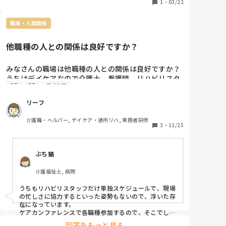
1
・
03/22
ス, 訪問介護, ユニット型特養
職場・人間関係
他職種の人との関係は良好ですか？
みなさんの職場は他職種の人との関係は良好ですか？

うちはデイケアなので介護士、看護師、リハビリスタ
OT
PT
デイケア
ッフ（PT、OT、健康運動指導士など）がいるのです
が、最近だと入浴とリハビリの時間が被ることが多い
リーフ
だとかで介護士とリハビリスタッフの連携が微妙で
す。
介護職・ヘルパー, デイケア・通所リハ, 実務者研修
3
・
11/25
ぶち猫
介護福祉士, 病院
うちもリハビリスタッフだけ単独スケジュールで、現場
の忙しさに協力するといった姿勢もないので、浮いた存
在になっています。

ケアカンファレンスで各職種参加するので、そこでしか
接触しないとはいえ、現場の声は聞いているはず。

回答をもっと見る