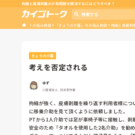
拘縮と皮膚剥離の介助問題を解決するにはどうすべき？
お悩み相談
「きょうの介護」のお悩み相談
拘縮と皮膚剥
きょうの介護
考えを否定される
ゆず
介護福祉士, 従来型特養
拘縮が強く、皮膚剥離を繰り返す利用者様につ
に移乗介助を見て頂くように依頼しました。

​PTから1人介助では足が車椅子等に接触し、剥
​安全のため「タオルを使用した2名介助」を勧