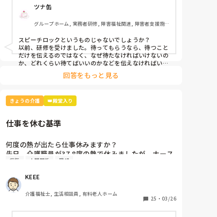
ツナ缶
グループホーム, 実務者研修, 障害福祉関連, 障害者支援施
設
スピーチロックというものじゃないでしょうか？

以前、研修を受けました。待ってもらうなら、待つこと
だけを伝えるのではなく、なぜ待たなければいけないの
か、どれくらい待てばいいのかなどを伝えなければいけ
ないそうです。

回答をもっと見る
例えば、「今、〜さんのお手伝いしてるから終わったら
行きますね」とか。

忙しくて難しいときもありますけどね。
きょうの介護
👑殿堂入り
仕事を休む基準
何度の熱が出たら仕事休みますか？

先日、介護職員が37.8度の熱で休みましたが、ナース
病気
人間関係
職場
2人が「37.8度くらいで休む？私なら休まない。甘え
よね」等、会話しているのが聞こえました。正直、私
KEEE
なら休みます。(平熱が低く微熱でもしんどいので)

皆さんの意見が聞きたいです。
介護福祉士, 生活相談員, 有料老人ホーム
25
・
03/26