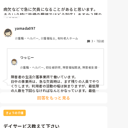
病欠などで急に欠員になることがあると思います。

そういう時に皆様の職場ではどう対応しますか？残り
人手不足
の人手でやりくりするか、休みの人に出てもらうかに
なると思いますが。夜勤休まれた時はどちらの対応も
yamada097
大変ですよね。うちの夜勤欠の場合は休みの人に休出
の許可もらうまで残りのメンバーで23時くらいまで残
介護職・ヘルパー, 介護福祉士, 有料老人ホーム
ってもらうとかでした。
3
・
7日前
つっじー
介護職・ヘルパー, 初任者研修, 障害福祉関連, 障害者支援
施設
障害者の生活介護事業所で働いています。

日中の事業所は、急な欠員時は、まず残りの人員でやり
くりします。利用者の活動の幅は狭まりますが、最低限
の人数を下回らなければなんとかなっています。最低限
を下回る場合は、休みの人に出てもらうか、他部署にフ
回答をもっと見る
ォローを依頼しています。

GHの夜勤の場合は、学生バイト→準職員→正職員の優
先順位で代役を探しています。

きょうの介護
うちは学生が多い町なので、誰かしら学生が出てくれる
ことが多いです。
デイサービス教えて下さい