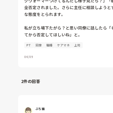
グウォーマーつけてるんだし様子見たら？」「
全否定されました。さらに主任に相談しようと
な態度をとられます。

私が立ち場下たがら？と思い同僚に話したら「
てから否定してほしいね」と。
PT
同僚
職種
ケアマネ
上司
04/09
2
件の回答
ぶち猫