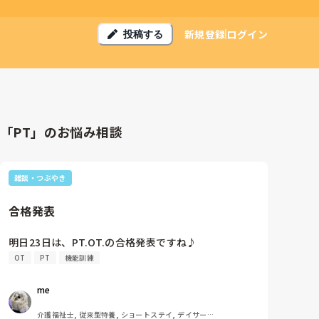
新規登録
ログイン
投稿する
「PT」のお悩み相談
雑談・つぶやき
合格発表
明日23日は、PT.OT.の合格発表ですね♪
OT
PT
機能訓練
me 
介護福祉士, 従来型特養, ショートステイ, デイサービ