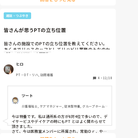
また、リハビリサイドの計画を実施する上で、具体的に
こうしていきましょうとか提示もないので連携からも外
れている感じです。

雑談・つぶやき
どうも、リハビリの先生と呼ばれがちですが、先生では
なくケアに参加する一職員という意識が無いようです。
皆さんが思うPTの立ち位置
皆さんの施設でのPTの立ち位置を教えてください。

あくまでリハスタッフとしてリハビリ業務のみなのか
PT
リハビリ
人間関係
施設の中枢を担うぐらい何にでも関与されているかな
ど

ヒロ
今後の活動して参考にさせていただければと思いま
す。

PT・OT・リハ, 訪問看護
気軽にお願いします！
4
・
12/18
ツート
介護福祉士, ケアマネジャー, 従来型特養, グループホーム, 
デイサービス
今は特養です。私は通所系の方が6対4位で多いので、デ
イサービスやデイケアの時にもPT とはよく関わらせて
頂きました。

さて、今は医務室メンバーに所属され、常勤Ｄｒ．や看
護師と情報共有をして、アドバイスや注意を的確にして