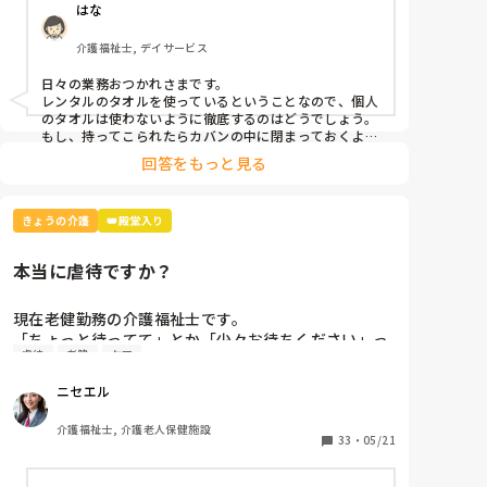
はな
介護福祉士, デイサービス
日々の業務おつかれさまです。

レンタルのタオルを使っているということなので、個人
のタオルは使わないように徹底するのはどうでしょう。
もし、持ってこられたらカバンの中に閉まっておくよう
回答をもっと見る
きょうの介護
👑殿堂入り
本当に虐待ですか？
現在老健勤務の介護福祉士です。

「ちょっと待ってて」とか「少々お待ちください」っ
虐待
老健
ケア
て言葉、よく使いませんか？私の施設ではこの言葉は
「利用者本意ではない」という理由で不適切ケア扱い
ニセエル
になりました。

つまり虐待と同じ枠組みです。

介護福祉士, 介護老人保健施設
そんなに悪い言葉ですか？むしろ必要な言葉だと思う
33
・
05/21
のですがいかがでしょう？