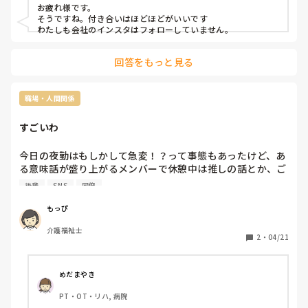
お疲れ様です。

そうですね。付き合いはほどほどがいいです

回答をもっと見る
職場・人間関係
すごいわ
今日の夜勤はもしかして急変！？って事態もあったけど、あ
る意味話が盛り上がるメンバーで休憩中は推しの話とか、ご
飯屋さんの話とかして。

後輩
SNS
同僚
あとは、みんな、後輩ちゃんに苦手意識がある人達で、その
うちの1人がSNS繋がってるんだけど、同僚6人（20〜40
もっぴ
代）で呑みに行ってる写真がアップされてたみたいで「見
介護福祉士
た？」って聞いてきたけど、私はアカウント変えてフォロー
2
・
04/21
してないし、もう1人の子もフォロリク来てるけど承認して
ないからもちろん見てなくて😂

同僚と仲良いのはいいことだけど誰とも彼とも呑みに行くの
めだまやき
って本当にすごいな...

PT・OT・リハ, 病院
後輩ちゃんのフォロワー、職場の人多いけど、その人達も後