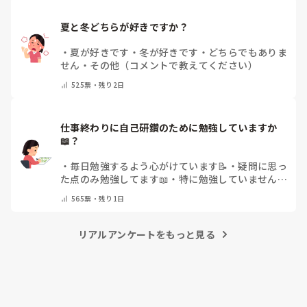
夏と冬どちらが好きですか？
・
夏が好きです
・
冬が好きです
・
どちらでもありま
せん
・
その他（コメントで教えてください）
525
票・
残り2日
仕事終わりに自己研鑽のために勉強していますか
📖？
・
毎日勉強するよう心がけています📝
・
疑問に思っ
た点のみ勉強してます📖
・
特に勉強していません
・
その他（コメントで教えてください）
565
票・
残り1日
リアルアンケートをもっと見る