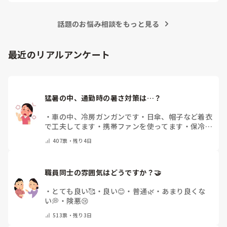
話題のお悩み相談をもっと見る
最近のリアルアンケート
猛暑の中、通勤時の暑さ対策は…？
・
車の中、冷房ガンガンです
・
日傘、帽子など着衣
で工夫してます
・
携帯ファンを使ってます
・
保冷剤
を持ち運んでいます
・
特に暑さ対策はしていませ
407
票・
残り4日
ん
・
その他（コメントで教えて下さい）
職員同士の雰囲気はどうですか？🤝
・
とても良い🥰
・
良い😊
・
普通🌿
・
あまり良くな
い💭
・
険悪😢
513
票・
残り3日