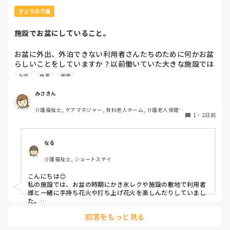
きょうの介護
施設でお盆にしていること。
お盆に外出、外泊できない利用者さんたちのために何かお盆
らしいことをしていますか？以前働いていた大きな施設では
実際に住職さんを呼びご焼香できるようにそれ用のスペース
お盆
食事
家族
を毎年設けていました。それ以外は、食事内容が変わる、家
族が面会に来る…などでした。お盆まであと少しです。何か
みさきん
していることがあればぜひシェアよろしくお願いします。
介護福祉士, ケアマネジャー, 有料老人ホーム, 介護老人保健施
1
・
2日前
設, グループホーム, 病院
なる
介護福祉士, ショートステイ
こんにちは😊

私の施設では、お盆の時期にかき氷レクや施設の敷地で利用者
様と一緒に手持ち花火や打ち上げ花火を楽しんだりしていまし
た。

みさきんさんの住職さんを呼んでご焼香できる機会があるのは
回答をもっと見る
利用者様にとっても良い経験にもなりますね！