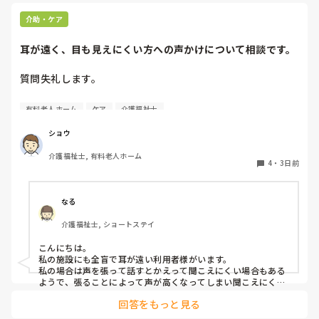
介助・ケア
耳が遠く、目も見えにくい方への声かけについて相談です。
質問失礼します。

耳が遠く、目もあまり見えていない利用者様への声かけにつ
有料老人ホーム
ケア
介護福祉士
いて質問です。

現在、私は「大きな声で、ゆっくり耳元でお話しする」とい
ショウ
う方法で対応しています。

介護福祉士, 有料老人ホーム
聞き取れると安心していただける方なので何とか理解しても
4
・
3日前
らっているのですが、毎日のことなのでかなり喉に負担がか
かり、痛めてしまうことがあります。

なる
みなさんの職場で、このような方と関わる際に工夫している
介護福祉士, ショートステイ
ことや、喉に負担をかけずに意思疎通ができる良い方法など
があればぜひ教えていただきたいです。

こんにちは。

私の施設にも全盲で耳が遠い利用者様がいます。

よろしくお願いします。
私の場合は声を張って話すとかえって聞こえにくい場合もある
ようで、張ることによって声が高くなってしまい聞こえにくい
のだと思います。その為少しトーンを落とし話しかけるように
回答をもっと見る
しています。

なかなか対応が難しいですよね💦