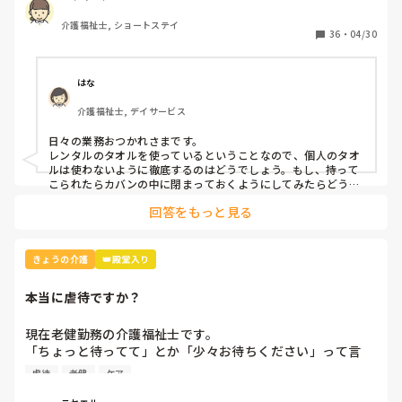
ントを書きましたが、対策って何？
介護福祉士, ショートステイ
36
・
04/30
はな
介護福祉士, デイサービス
日々の業務おつかれさまです。

レンタルのタオルを使っているということなので、個人のタオ
ルは使わないように徹底するのはどうでしょう。もし、持って
こられたらカバンの中に閉まっておくようにしてみたらどうで
回答をもっと見る
きょうの介護
👑殿堂入り
本当に虐待ですか？
現在老健勤務の介護福祉士です。

「ちょっと待ってて」とか「少々お待ちください」って言
葉、よく使いませんか？私の施設ではこの言葉は「利用者本
虐待
老健
ケア
意ではない」という理由で不適切ケア扱いになりました。
