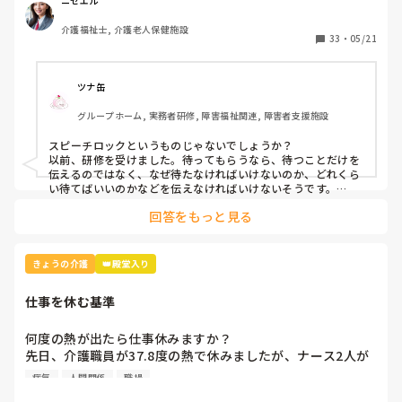
つまり虐待と同じ枠組みです。

ニセエル
そんなに悪い言葉ですか？むしろ必要な言葉だと思うのです
介護福祉士, 介護老人保健施設
がいかがでしょう？
33
・
05/21
ツナ缶
グループホーム, 実務者研修, 障害福祉関連, 障害者支援施設
スピーチロックというものじゃないでしょうか？

以前、研修を受けました。待ってもらうなら、待つことだけを
伝えるのではなく、なぜ待たなければいけないのか、どれくら
い待てばいいのかなどを伝えなければいけないそうです。

例えば、「今、〜さんのお手伝いしてるから終わったら行きま
回答をもっと見る
すね」とか。

忙しくて難しいときもありますけどね。
きょうの介護
👑殿堂入り
仕事を休む基準
何度の熱が出たら仕事休みますか？

先日、介護職員が37.8度の熱で休みましたが、ナース2人が
「37.8度くらいで休む？私なら休まない。甘えよね」等、会
病気
人間関係
職場
話しているのが聞こえました。正直、私なら休みます。(平