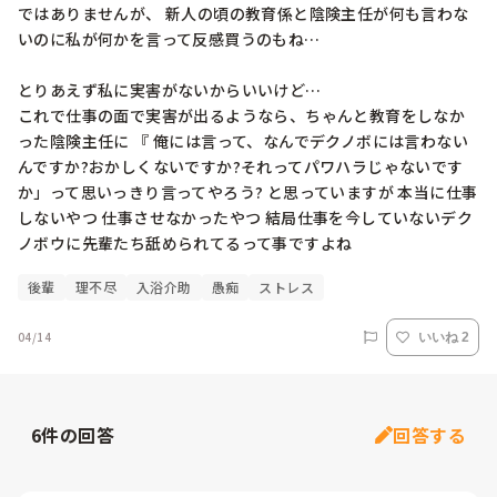
ではありませんが、 新人の頃の教育係と陰険主任が何も言わな
いのに私が何かを言って反感買うのもね…

とりあえず私に実害がないからいいけど…

これで仕事の面で実害が出るようなら、ちゃんと教育をしなか
った陰険主任に 『 俺には言って、なんでデクノボには言わない
んですか?おかしくないですか?それってパワハラじゃないです
か」って思いっきり言ってやろう? と思っていますが 本当に仕事
しないやつ 仕事させなかったやつ 結局仕事を今していないデク
ノボウに先輩たち舐められてるって事ですよね
後輩
理不尽
入浴介助
愚痴
ストレス
04/14
いいね 2
6
件の回答
回答する