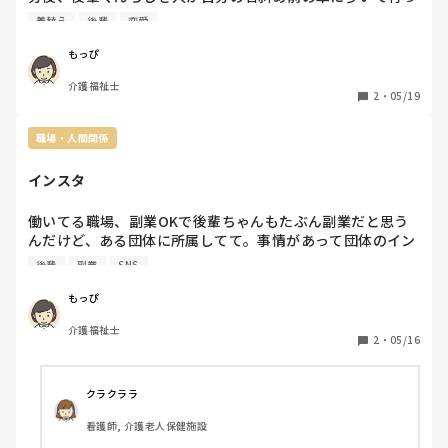
て乗ろうとしてるところを目撃😳

着替え
後輩
恋愛
仕事でやること1つあったけど明日でいいやって回したか
ら、もしその回した仕事をやって帰ってれば後輩くんと一緒
もっぴ
になってたかもと考えると、なんか悲しい😭

介護福祉士
さすがにまた車から降りて後輩くんに声かける勇気なんて当
2
・
05/19
たり前になくて...

そこで一歩踏み出せてれば進展あったかもしれないし、後輩
職場・人間関係
くんに彼女がいること分かって諦められたかもしれないの
に。なかなか帰りが一緒になるってないからチャンスだった
インスタ
のに😭クソゥ。
働いてる職場、副業OKで後輩ちゃんもたぶん副業だと思う
んだけど、ある団体に所属してて。事情があって団体のイン
スタのフォロワーを集めてるらしく、仕事の休憩中にその場
後輩
副業
SNS
にいる人いる人に「インスタしてますか？よかったらフォロ
ーして下さい」ってQRコード見せながら言ってて。内心声
もっぴ
かけないでくれって思いながらいたけど、一緒に休憩してた
介護福祉士
から案の定QRコード見せながら声かけてきて、そこで断る
2
・
05/16
ことできずフォローしちゃった😭

後輩ちゃんに関係あるインスタフォローしたから後輩ちゃん
のインスタフォローしてないの不審がられる気がする〜。

クラクララ
大体公式とかそういう系のインスタも自分が興味ある人しか
看護師, 介護老人保健施設