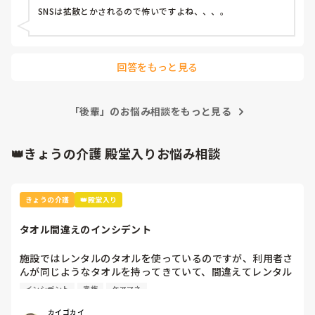
輩ちゃんのそういう投稿見てどう感じてるんだろう。

SNSは拡散とかされるので怖いですよね、、、。
SNS繋がってるその人も「私も（繋がり）やめたいな〜」っ
て言ってて、「アカウント変えるしかないですね」とか言っ
て。

また事例のこととか同僚の悪口言ってるんだろうな〜。
回答をもっと見る
「後輩」のお悩み相談をもっと見る
👑きょうの介護 殿堂入りお悩み相談
きょうの介護
👑殿堂入り
タオル間違えのインシデント
施設ではレンタルのタオルを使っているのですが、利用者さ
んが同じようなタオルを持ってきていて、間違えてレンタル
業者に出してしまいました。

インシデント
家族
ケアマネ
本人と家族とケアマネとレンタル業者に謝罪して、インシデ
カイゴカイ