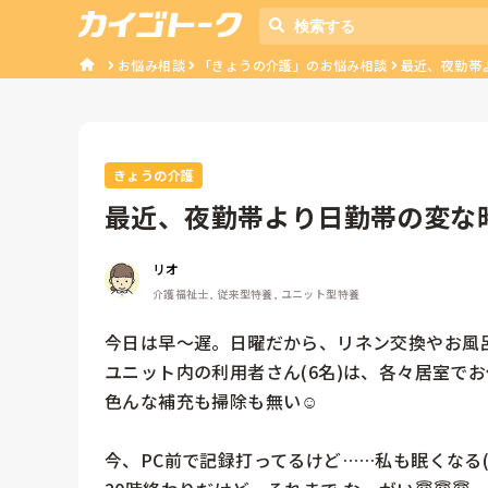
お悩み相談
「きょうの介護」のお悩み相談
最近、夜勤帯よ
きょうの介護
最近、夜勤帯より日勤帯の変な時
リオ
介護福祉士, 従来型特養, ユニット型特養
今日は早〜遅。日曜だから、リネン交換やお風呂も
ユニット内の利用者さん(6名)は、各々居室でお
色んな補充も掃除も無い☺️

今、PC前で記録打ってるけど……私も眠くなる(  ¯꒳​