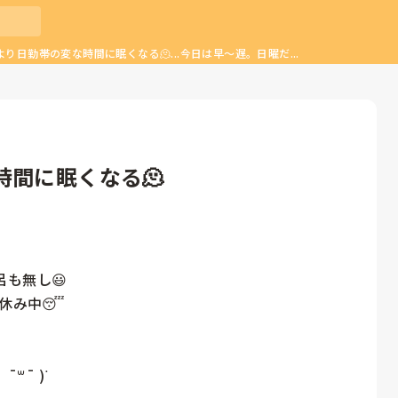
り日勤帯の変な時間に眠くなる🫠...今日は早〜遅。日曜だ...
間に眠くなる🫠
無し😃

休み中😴

¯ )ᐝ
