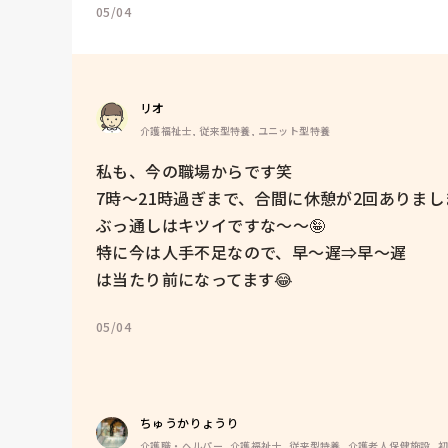
05/04
リオ
介護福祉士, 従来型特養, ユニット型特養
私も、今の職場からです笑

7時〜21時過ぎまで、合間に休憩が2回ありましま
ぶっ通しはキツイですな〜〜🤪

特に今は人手不足なので、早〜遅⇒早〜遅

は当たり前になってます😂
05/04
ちゅうかりょうり
介護職・ヘルパー, 介護福祉士, 従来型特養, 介護老人保健施設, 