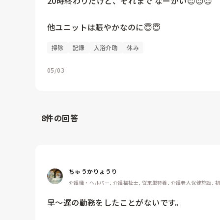
20時終わりだけど、それまで なーがい😇😇😇

他ユニットは賑やかなのに😇😇
掃除
記録
入浴介助
休み
05/03
8
件の回答
ちゅうかりょうり
介護職・ヘルパー, 介護福祉士, 従来型特養, 介護老人保健施設, 
早～遅の勤務をしたことがないです。