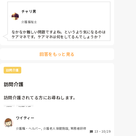
尿失禁もあるようで現在リハビリパンツとパッドを使
用しています。尿失禁してしまったパッドを羞恥心か
チャリ男
らかタンスの中に隠してしまい、部屋中尿臭が…

なかなか臭いがとれず困っています。

介護福祉士
デイがお休みの日は自宅で入浴していますが、石鹸で
洗っている形跡もなく介入しようとすると機嫌が悪く
なかなか難しい問題ですよね。というより気になるのは
なってしまったり、嫁に意地悪されていると言われて
ケアマネです。ケアマネは何をしてるんでしょうか？
しまうそうです。

ご飯はAさんと同居する家族全員が揃って食べている
のですが尿臭で家族全員が困っているようで、次第に
回答をもっと見る
Aさんと家族に溝が…。

つい最近我慢できず、お嫁さんや長男が臭いとAさん
に伝えたけど、本人はそんなことないと一点張り。

訪問介護
離れて住む兄弟に相談しても、力にはなってくれませ
ん。

訪問介護
現在要支援2のためデイサービス側としては週2回のご
訪問介護されてる方にお尋ねします。

利用で精一杯です。デイでは失禁したパッドをシルバ
ーカーに隠そうとするAさんにこっそり、皆そうだか
掃除
訪問介護
母がデイサービスの時や病院に行く時など、準備のお
らこっそり捨てておくね、とAさんだけじゃないです
手伝いをお願いする為にヘルパーを頼んでいます。

よと伝える方向で対応しています。

ワイティー
いつも30分だけの利用なのですが、準備自体は10分く
ただ、ご自宅の悩みの解決までには程遠く…。

介護職・ヘルパー, 介護老人保健施設, 実務者研修
らいで終わってしまう為、残りの時間にリビングや部
13
・
10/29
ケアマネさんに報告しても
