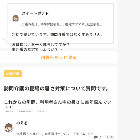
屋の掃除機をお願いしたり、洗濯物干しや畳みなどお
あーそうなんですか。

願いしたりしてます。

で終わってしまいます。

スイートポテト
なにか力になってあげたいのですが…

本来家事はサービス内容には入っていないと思うので
尿臭対策、パッドを隠してしまう方への

介護福祉士, 精神保健福祉士, 居宅ケアマネ, 社会福祉士
すが、どうなのでしょうか？

お声かけの仕方、成功事例がありましたら

教えてくださいm(_ _)m
包括で働いています。訪問介護ではなくすみません。

来て頂いてるヘルパーさんに聞いたら、本来はやらな
い事と言っていたので母に伝えたら、『30分ぶんお金
お母様は、お一人暮らしですか？

払ってるし、残りの時間勿体ないじゃない！』と言わ
要介護の認定でしょうか？

れました。

回答をもっと見る
介護保険は、基本的にケアプランに位置付けされたもの
しか利用ができません。

訪問はやった事ないし良くわかりません。確かに残り
時間のことですが、入る時間は、20分以上30分未満が1
の時間があるから、その分他の事もお願いしちゃう気
訪問介護
番短く入れる時間区切りなので、おそらくヘルパーさん
持ちもわかります😅‪‪

は、余った時間でお掃除もされているのかと思います。

ケアプランにお掃除の内容が入っていたら問題ないとお
訪問介護の夏場の暑さ対策について質問です。
もいます。
母は車椅子生活なので、自分で出来る事も限られてる
からお願いしてしまうのでしょうけど…。

これからの季節、利用者さん宅の暑さに毎年悩んでい
ます。

実際はどうなのかと思い、お尋ねさせて頂きました。

調理
訪問看護
掃除
よろしくお願いします。🙇‍♀️🙇‍♀️
エアコンをつけない利用者さんや、「ヘルパーがいる
のえる
間だけ」とつけてくださる方もいます。熱中症の危険
がある時は声掛けをしてつけていただくこともありま
介護職・ヘルパー, 介護福祉士, グループホーム, ショ
すが、帰るとすぐ消してしまう方も少なくありませ
2
・
07/02
ートステイ, デイサービス, デイケア・通所リハ, 訪問