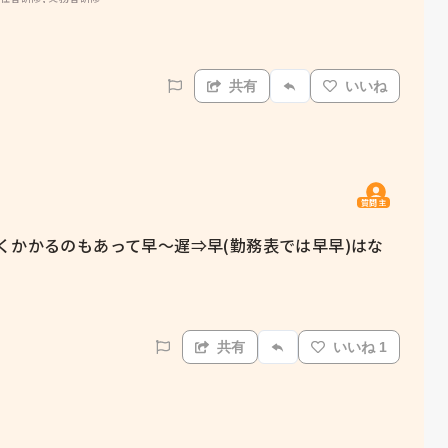
共有
いいね
質問主
くかかるのもあって早〜遅⇒早(勤務表では早早)はな
共有
いいね 1