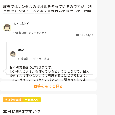
欠かせません(｀･ω･´)ｷﾘｯ
施設ではレンタルのタオルを使っているのですが、利
用者さんが同じようなタオルを持ってきていて、間違
インシデント
家族
ケアマネ
えてレンタル業者に出してしまいました。

カイゴカイ
本人と家族とケアマネとレンタル業者に謝罪して、イ
ンシデントを書きましたが、対策って何？
介護福祉士, ショートステイ
36
・
04/30
はな
介護福祉士, デイサービス
日々の業務おつかれさまです。

レンタルのタオルを使っているということなので、個人
のタオルは使わないように徹底するのはどうでしょう。
もし、持ってこられたらカバンの中に閉まっておくよう
回答をもっと見る
きょうの介護
👑殿堂入り
本当に虐待ですか？