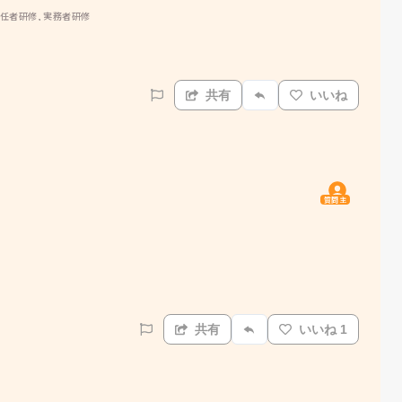
初任者研修, 実務者研修
共有
いいね
質問主
共有
いいね 1