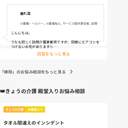
介護, 小規模多機能型居宅介護
ん。

垂れ耳
また、リビングは涼しくても、調理支援をするキッチ
ンにはエアコンがなく、とても暑いお宅もあります。
介護職・ヘルパー, 介護福祉士, サービス提供責任者, 訪問
調理をしていると汗が止まらず、まるで入浴介助の後
介護, 障害福祉関連
のようにびっしょりになってしまうこともあります。

こんにちは。

皆さんは、この時期どのように対応されていますか？

うちも同じく訪問介護事業所ですが、同様にエアコンを
つけないお宅があります💦

利用者さんへのエアコンの声掛けや、ご自身の暑さ対
回答をもっと見る
理由は色々ありますが、本人様が極度の寒がり・暑がり
策、調理支援中の工夫などがあれば教えていただきた
か、もしくは経済的理由により電気代を節約したいとい
いです。
うご利用者宅だと、真夏も真冬もエアコンつけないこと
が多いですね…

「掃除」のお悩み相談をもっと見る
真冬はまぁ、衣服でなんとか凌げはしますが、さすがに
近年のいわゆる酷暑日なんかにノーエアコンだと、共倒
れするリスクがあるので、そういうときは「今、室内が
👑きょうの介護 殿堂入りお悩み相談
〇度になってて、このまま放置しておくと生命の危険を
及ぼしかねない」といった声かけをご利用者にしたうえ
で、エアコンをつけさせていただきます。

きょうの介護
👑殿堂入り
スタッフの夏場の暑さ対策と言えば、充分な水分補給と
着替えくらいですね^^;

タオル間違えのインシデント
ちなみに自分は汗っかきなんで、夏場は汗ふきシートが