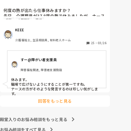
何度の熱が出たら仕事休みますか？

先日、介護職員が37.8度の熱で休みましたが、ナース
病気
人間関係
職場
2人が「37.8度くらいで休む？私なら休まない。甘え
よね」等、会話しているのが聞こえました。正直、私
KEEE
なら休みます。(平熱が低く微熱でもしんどいので)

皆さんの意見が聞きたいです。
介護福祉士, 生活相談員, 有料老人ホーム
25
・
03/26
すー@障がい者支援員
障害福祉関連, 障害者支援施設
休みます。

職場で広げないようにすることが第一ですね。

ナースの方がそのような発言するのは珍しい気がしま
す。
回答をもっと見る
殿堂入りのお悩み相談をもっと見る
お悩み相談をすべて見る