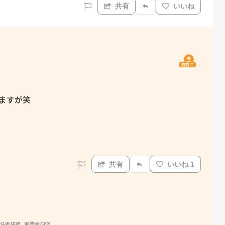
共有
いいね
質問主
すが笑  

共有
いいね 1
初任者研修, 実務者研修