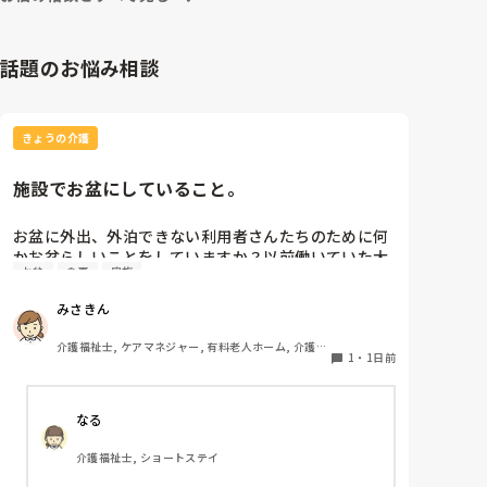
話題のお悩み相談
きょうの介護
施設でお盆にしていること。
お盆に外出、外泊できない利用者さんたちのために何
かお盆らしいことをしていますか？以前働いていた大
お盆
食事
家族
きな施設では実際に住職さんを呼びご焼香できるよう
にそれ用のスペースを毎年設けていました。それ以外
みさきん
は、食事内容が変わる、家族が面会に来る…などでし
た。お盆まであと少しです。何かしていることがあれ
介護福祉士, ケアマネジャー, 有料老人ホーム, 介護老
ばぜひシェアよろしくお願いします。
1
・
1日前
人保健施設, グループホーム, 病院
なる
介護福祉士, ショートステイ