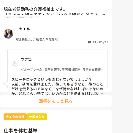
現在老健勤務の介護福祉士です。

「ちょっと待ってて」とか「少々お待ちください」っ
虐待
老健
ケア
て言葉、よく使いませんか？私の施設ではこの言葉は
「利用者本意ではない」という理由で不適切ケア扱い
ニセエル
になりました。

つまり虐待と同じ枠組みです。

介護福祉士, 介護老人保健施設
そんなに悪い言葉ですか？むしろ必要な言葉だと思う
33
・
05/21
のですがいかがでしょう？
ツナ缶
グループホーム, 実務者研修, 障害福祉関連, 障害者支援施
設
スピーチロックというものじゃないでしょうか？

以前、研修を受けました。待ってもらうなら、待つこと
だけを伝えるのではなく、なぜ待たなければいけないの
か、どれくらい待てばいいのかなどを伝えなければいけ
ないそうです。

回答をもっと見る
例えば、「今、〜さんのお手伝いしてるから終わったら
行きますね」とか。

忙しくて難しいときもありますけどね。
きょうの介護
👑殿堂入り
仕事を休む基準