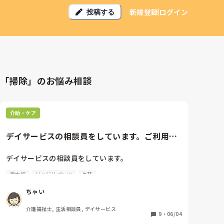
新規登録
ログイン
投稿する
「掃除」のお悩み相談
介助・ケア
デイサービスの相談員をしています。ご利用者
様のご家族から相談を受けてい...
デイサービスの相談員をしています。

要支援
リハビリパンツ
失禁
ご利用者様のご家族から相談を受けている案件につい
て良い成功例が見つからず、困っています。

ちゃい
要支援2女性の利用者のAさん。長男の家族と同居中。

介護福祉士, 生活相談員, デイサービス
Aさんは最近尿臭が気になります。

9
・
06/04