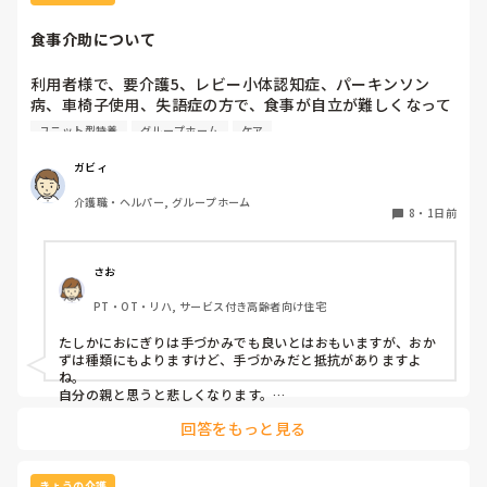
食事介助について
利用者様で、要介護5、レビー小体認知症、パーキンソン
病、車椅子使用、失語症の方で、食事が自立が難しくなって
来ました。ご飯を、おにぎりにして、ご自分で手づかみで食
ユニット型特養
グループホーム
ケア
べてもらおうと、幼児が食べるくらいのおにぎりにしてま
す。食べられる時とスプーンを使っても難しい時がありま
ガビィ
す。おかずも、おにぎり同様、手づかみでたべてもらってる
介護職・ヘルパー, グループホーム
時があるのですが、難しい時は、職員が介助しています。ご
8
・
1日前
飯は、おにぎりで手づかみでもいいのかなと思いますが、お
かずの手づかみは、どうかなと思うのですが、皆さんはどう
思われますか？私は、自分の母親が手づかみで食べてるのを
さお
見たら、悲しくなります…職員さん、介助して下さいと思っ
PT・OT・リハ, サービス付き高齢者向け住宅
てしまいます…
たしかにおにぎりは手づかみでも良いとはおもいますが、おか
ずは種類にもよりますけど、手づかみだと抵抗がありますよ
ね。

自分の親と思うと悲しくなります。

フルーツや温野菜とかならまだ良いでしょうけど。嚥下状態は
回答をもっと見る
どうなんでしょうか？とろみつけてたりするのを手づかみは抵
抗がありますね。
きょうの介護