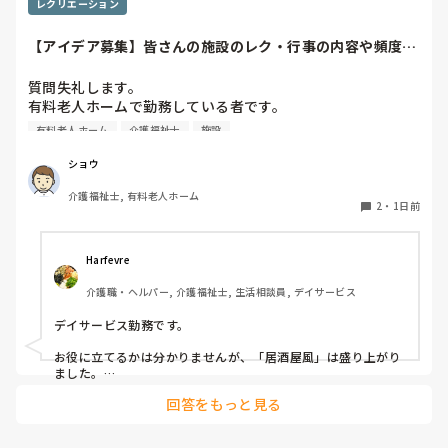
レクリエーション
【アイデア募集】皆さんの施設のレク・行事の内容や頻度を
教えてください
質問失礼します。

有料老人ホームで勤務している者です。

有料老人ホーム
介護福祉士
施設
他の施設様では、どのようなレクリエーションや行事を、ど
のくらいの頻度で行っているのか参考にさせていただきたく
ショウ
質問いたしました。

介護福祉士, 有料老人ホーム
うちの施設では現在、以下のような取り組みを行っていま
2
・
1日前
す。

毎月：「カフェ」と称して少し豪華なおやつとコーヒー・緑
Harfevre
茶等の提供、カレンダー作り

介護職・ヘルパー, 介護福祉士, 生活相談員, デイサービス
隔月： ランチのテイクアウトイベント

デイサービス勤務です。

その他： 季節ごとの定期的な行事(運動会や七夕など)

お役に立てるかは分かりませんが、「居酒屋風」は盛り上がり
ました。

ノンアルコール飲料に枝豆などのおつまみ、カラオケでデュエ
今の内容も喜ばれているのですが、最近少しマンネリ化して
回答をもっと見る
ットしたり…

きたなと感じており、新しく喜ばれるようなアイデアを探し
アルコールが入ってないのに「酔っちゃった」と雰囲気に呑ま
ています。

れてなのか、ほんのり顔が赤くなる方もいらっしゃいました。

企画の参考にさせていただきたいため、「うちは毎月こんな