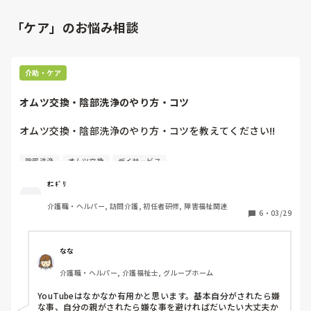
「ケア」のお悩み相談
介助・ケア
オムツ交換・陰部洗浄のやり方・コツ
オムツ交換・陰部洗浄のやり方・コツを教えてください!!

元々デイサービスでどっちも経験なくてт т

陰部洗浄
オムツ交換
デイサービス
カイテク・タイミーやってるんですけど、頼まれたらできな
ｵﾆｷﾞﾘ
いと思い特養とグルホは外してます><
介護職・ヘルパー, 訪問介護, 初任者研修, 障害福祉関連
6
・
03/29
なな
介護職・ヘルパー, 介護福祉士, グループホーム
YouTubeはなかなか有用かと思います。基本自分がされたら嫌
な事、自分の親がされたら嫌な事を避ければだいたい大丈夫か