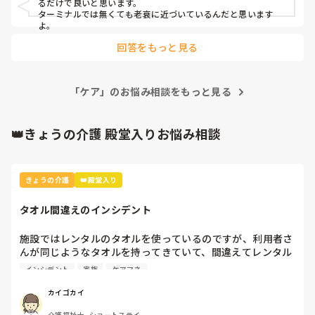
るだけで良いと思います。

内臓系で悪いところはないので ターミナルとかの人ではあ
ターミナルでは無くても老衰に近づいているんだと思います
りません。
よ。
回答をもっと見る
「ケア」のお悩み相談をもっと見る
👑きょうの介護 殿堂入りお悩み相談
きょうの介護
👑殿堂入り
タオル間違えのインシデント
施設ではレンタルのタオルを使っているのですが、利用者さ
んが同じようなタオルを持ってきていて、間違えてレンタル
業者に出してしまいました。

インシデント
家族
ケアマネ
本人と家族とケアマネとレンタル業者に謝罪して、インシデ
カイゴカイ
ントを書きましたが、対策って何？
介護福祉士, ショートステイ