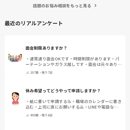
参考になれば幸いです。

イベントをしている」「年〇回、こんな大型行事がある」
話題のお悩み相談をもっと見る
「マンネリ打破にこれが盛り上がった！」など、皆さんの施
あとは、寄せ植え(鉢にいくつかの苗を植える)やビンゴ大会な
設のリアルな内容やおすすめのレクをぜひ教えていただける
最近のリアルアンケート
と嬉しいです。

どうぞよろしくお願いいたします。
面会制限ありますか？
・
通常通り面会OKです
・
時間制限があります
・
パ
ーテーションやガラス越しです
・
面会は元々ありま
せん
・
その他（コメントで教えてください）
207
票・
残り7日
休み希望ってどうやって申請しますか？
・
紙に書いて申請する📝
・
職場のカレンダーに書き
込む
・
上司に直にお願いする🙇
・
LINEや電話など
で申請する
・
その他（コメントで教えてください）
490
票・
残り6日