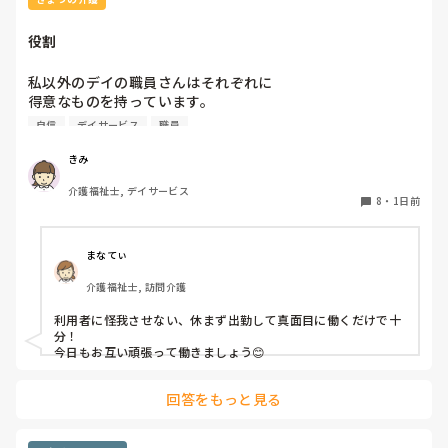
役割
私以外のデイの職員さんはそれぞれに

得意なものを持っています。

自信
デイサービス
職員
裁縫や手作業など。

介助で言えば、要領よく動けたりと。

きみ
介護福祉士, デイサービス
今の私を振り返ってみたら…何も持っていないことが虚しく
8
・
1日前
なってきました…

利用者からは「素直に話聞いてくれる」・「言いやすい・頼
まなてぃ
みやすい」

介護福祉士, 訪問介護
って言われます。

利用者に怪我させない、休まず出勤して真面目に働くだけで十
職員から見ての私は？って考えたら答えられる自信がないで
分！

す…

今日もお互い頑張って働きましょう😊
やだな、この自暴自棄…
回答をもっと見る