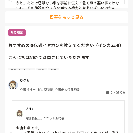
なと。あとは経験ない事を事前に伝えて置く事は悪い事ではな
いし、その施設のやり方を学べる機会と考えればいいのかなと
考えます。

回答をもっと見る
頑張ってください？
施設運営
おすすめの骨伝導イヤホンを教えてください（インカム用）
こんにちは初めて質問させていただきます

ラインワークスラジャーに対応した、おすすめの骨伝導イヤ
モチベーション
特養
ケア
ホン（無線）を教えてほしいです

ひろも
介護福祉士, 従来型特養, 介護老人保健施設
2
・
05/29
職場で今後ラインワークスラジャーを活用したインカムの導
入を検討しています。

さぽ⭐︎
アプリで確認とれているもの以外でできるだけコスパの良い
介護福祉士, ユニット型特養
ものを探しています
お疲れ様です。

コスト重視であれば、Shokzシリーズがおすすめですが、導入