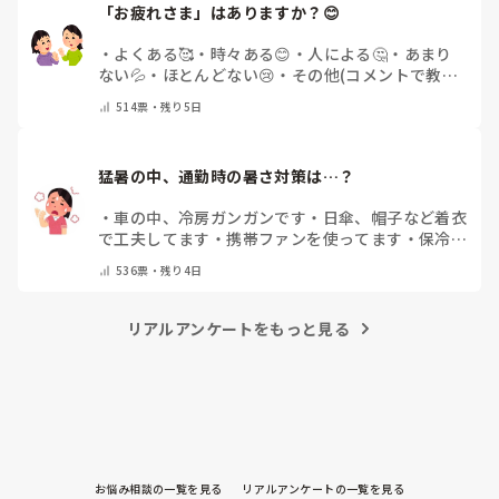
「お疲れさま」はありますか？😊
・
よくある🥰
・
時々ある😊
・
人による🤔
・
あまり
ない💦
・
ほとんどない😢
・
その他(コメントで教え
てください)
514
票・
残り5日
猛暑の中、通勤時の暑さ対策は…？
・
車の中、冷房ガンガンです
・
日傘、帽子など着衣
で工夫してます
・
携帯ファンを使ってます
・
保冷剤
を持ち運んでいます
・
特に暑さ対策はしていませ
536
票・
残り4日
ん
・
その他（コメントで教えて下さい）
リアルアンケートをもっと見る
お悩み相談の一覧を見る
リアルアンケートの一覧を見る