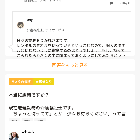
36
・
04/30
はな
介護福祉士, デイサービス
日々の業務おつかれさまです。

レンタルのタオルを使っているということなので、個人のタオ
ルは使わないように徹底するのはどうでしょう。もし、持って
こられたらカバンの中に閉まっておくようにしてみたらどうで
回答をもっと見る
きょうの介護
👑殿堂入り
本当に虐待ですか？
現在老健勤務の介護福祉士です。

「ちょっと待ってて」とか「少々お待ちください」って言
葉、よく使いませんか？私の施設ではこの言葉は「利用者本
虐待
老健
ケア
意ではない」という理由で不適切ケア扱いになりました。

つまり虐待と同じ枠組みです。

ニセエル
そんなに悪い言葉ですか？むしろ必要な言葉だと思うのです