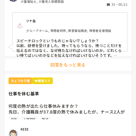
介護福祉士, 介護老人保健施設
がいかがでしょう？
33
・
05/21
ツナ缶
グループホーム, 実務者研修, 障害福祉関連, 障害者支援施設
スピーチロックというものじゃないでしょうか？

以前、研修を受けました。待ってもらうなら、待つことだけを
伝えるのではなく、なぜ待たなければいけないのか、どれくら
い待てばいいのかなどを伝えなければいけないそうです。

例えば、「今、〜さんのお手伝いしてるから終わったら行きま
回答をもっと見る
すね」とか。

忙しくて難しいときもありますけどね。
きょうの介護
👑殿堂入り
仕事を休む基準
何度の熱が出たら仕事休みますか？

先日、介護職員が37.8度の熱で休みましたが、ナース2人が
「37.8度くらいで休む？私なら休まない。甘えよね」等、会
病気
人間関係
職場
話しているのが聞こえました。正直、私なら休みます。(平
熱が低く微熱でもしんどいので)

KEEE
皆さんの意見が聞きたいです。