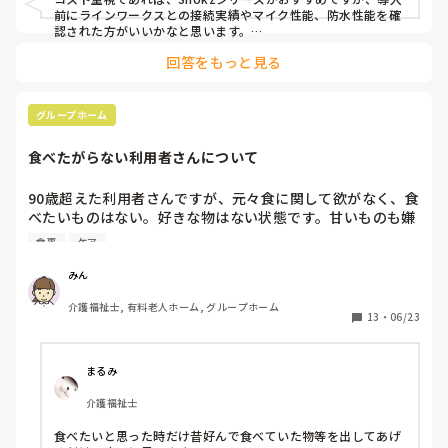
前にラインワークスとの接続実績やマイク性能、防水性能を確
認された方がいいかなと思います。

回答をもっと見る
また、入浴介助など使用環境によって必要な性能が変わるた
め、まずは少人数で試験導入してから全体導入を検討した方が
失敗が少ないと思います。
グループホーム
食べたがらない利用者さんについて
90歳超えた利用者さんですが、元々食に関して欲がなく、食
べたいものはない。好きな物はない状態です。甘いものも嫌
いです。

食事
ケア
食事が来ると箸も持たれず、食事介助して何とか半分食べて
います。半分と言っても「もういらない」と言われてるとこ
みん
ろを半分は食べようと言って食べさせてる状態。拒否が強い
介護福祉士, 有料老人ホーム, グループホーム
時は半分も食べれず中止してます。元々ご飯量50ｇと少なく
13
・
06/23
してありおかずは普通量です。その半分の話です。

拒否があったら何回かだけトライしてそれでも拒否があれば
中止にしていいという話が出てるのですが そうなると1割も
まるみ
食べれず1口2口になるので、メイバランス1日3本摂取する
介護福祉士
ようになるそうです。

半分位はだましだましでも 食べさせたいと思うのですが 本
食べたいと思った時だけ昔好んで食べていた物等を出してあげ
人の意志を尊重して中止した方がいいのでしょうか？
