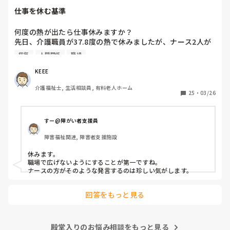
仕事を休む基準
何度の熱が出たら仕事休みますか？

先日、介護職員が37.8度の熱で休みましたが、ナース2人が
「37.8度くらいで休む？私なら休まない。甘えよね」等、会
病気
人間関係
職場
話しているのが聞こえました。正直、私なら休みます。(平
熱が低く微熱でもしんどいので)

KEEE
皆さんの意見が聞きたいです。
介護福祉士, 生活相談員, 有料老人ホーム
25
・
03/26
すー@障がい者支援員
障害福祉関連, 障害者支援施設
休みます。

職場で広げないようにすることが第一ですね。

ナースの方がそのような発言するのは珍しい気がします。
回答をもっと見る
殿堂入りのお悩み相談をもっと見る