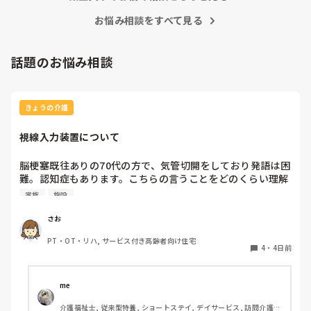
お悩み相談をすべて見る
話題のお悩み相談
きょうの介護
視線入力装置について
脳梗塞既往ありの70代の方で、気管切開をしており発語は困
難。認知症もあります。こちらの言うことをどのくらい理解
しているかは不明ですが、問いかけに頷くことはよくありま
家族
施設
す。息子さんが熱心な方で、施設の方にもほぼ毎日面会に来
られます。この前ケアマネの方からお話しを聞いたら、視線
さお
入力装置？を導入したいと息子さんがおっしゃっているそう
PT・OT・リハ, サービス付き高齢者向け住宅
です。そこで、施設などで実際使われている利用者の方がい
4
・
4日前
らっしゃいましたら、どんな感じなのか、どのくらい使いこ
なせるものなのかお聞きしたいです。
me 
介護福祉士, 従来型特養, ショートステイ, デイサービス, 訪問介護, 