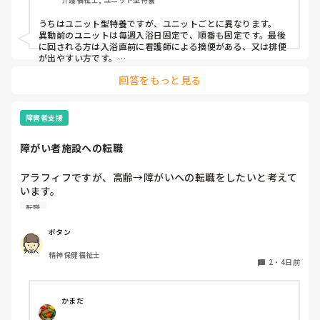
うちはユニット型特養ですが、ユニットごとに異なります。

異動前のユニットは毎週入浴日固定で、順番も固定です。最後
に回される方は入浴直前に看護師による摘便がある、又は排便
が出やすい方です。

最初に入る方は、待てない方や一番に入浴してその後すぐ臥床
回答をもっと見る
が必要な方など。胃ろうの方は看護師がこの時間までには入浴
終わらせてよっていう暗黙の了解があるので、順番はほぼ固定
です。個浴も特浴もです。

障害者支援
今のユニットでは毎週シフトとにらめっこして、職員の人数配
置から入浴の利用者を決めてます。特浴はメンツも順番も固定
障がい者施設への転職
なので変更はほぼないです。たまに病院受診で前後します。

個浴では、こだわりがありすぎて時間かかる方と烏の行水並み
の速さの方を組み合わせたりしてます。順番も一番に入りたい
アラフィフですが、高齢→障がいへの転職をしたいと考えて
方がいるので、週によって一番と二番を入れ換えたりしてま
います。

す。決め方は職員によってバラバラなので決まりはありませ
覚えも悪くなって来てきますが、経験者の方、どう思われま
ん。
転職
すか？

やはり迷惑でしょうか？
ボタン
精神保健福祉士
2
・
4日前
かまだ