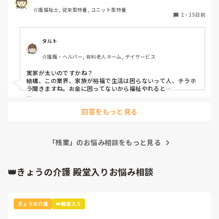
今は一人暮らし(会社側が用意した所 家賃は1万くらい)

介護福祉士, 従来型特養, ユニット型特養
2
・
15日前
それでも、子供達の笑顔が癒しだと、辞めないらしい

今年末に管理者試験を勧められて尚更、、

タルト
貯金もして趣味のライブにも行って友達と遊んで

介護職・ヘルパー, 有料老人ホーム, デイサービス
ちゃんと人生楽しめてるみたいだから、凄いわ✨️👏

実家が太いのですかね？

会社を辞めるか辞めないかは、個人の自由だし

結構、この業界、家族が裕福で生活は困らないって人、チラホ
他人は何も口出し出来ないけど、、

ラ聞きますね。お金に困ってないから福祉やれると…

よほど職場の人間関係や利用者が良い人なのか、居心地が良い
私だったら即辞めてる🤣🤣🤣
回答をもっと見る
のでしょうか？

あと、どんなにいじめられても、不満があっても、薄給でも…

仕事って価値観と意地ですよね😅
「残業」のお悩み相談をもっと見る
👑きょうの介護 殿堂入りお悩み相談
きょうの介護
👑殿堂入り