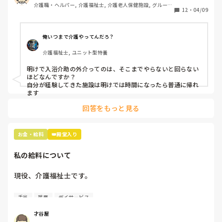
介護職・ヘルパー, 介護福祉士, 介護老人保健施設, グループ
ます。残業多めのところです。

12
・
04/09
ホーム
最近私だんだん社畜状態になってる感じます。

皆さんのところは、どうですか？
俺いつまで介護やってんだろ？
介護福祉士, ユニット型特養
明けで入浴介助の外介ってのは、そこまでやらないと回らない
ほどなんですか？

自分が経験してきた施設は明けでは時間になったら普通に帰れ
ます
回答をもっと見る
お金・給料
👑殿堂入り
私の給料について
現役、介護福祉士です。

男性、大卒、介護業界9年目です。

手当
残業
デイサービス
さて、本題です。

才谷屋