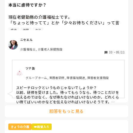
本当に虐待ですか？
現在老健勤務の介護福祉士です。

「ちょっと待ってて」とか「少々お待ちください」って言
葉、よく使いませんか？私の施設ではこの言葉は「利用者本
虐待
老健
ケア
意ではない」という理由で不適切ケア扱いになりました。

つまり虐待と同じ枠組みです。

ニセエル
そんなに悪い言葉ですか？むしろ必要な言葉だと思うのです
介護福祉士, 介護老人保健施設
がいかがでしょう？
33
・
05/21
ツナ缶
グループホーム, 実務者研修, 障害福祉関連, 障害者支援施設
スピーチロックというものじゃないでしょうか？

以前、研修を受けました。待ってもらうなら、待つことだけを
伝えるのではなく、なぜ待たなければいけないのか、どれくら
い待てばいいのかなどを伝えなければいけないそうです。

例えば、「今、〜さんのお手伝いしてるから終わったら行きま
回答をもっと見る
すね」とか。

忙しくて難しいときもありますけどね。
きょうの介護
👑殿堂入り