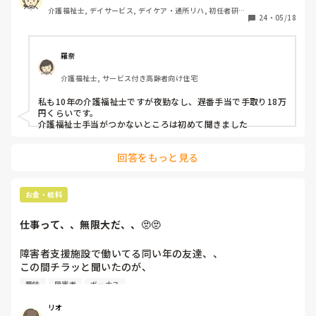
介護福祉士, デイサービス, デイケア・通所リハ, 初任者研
基本給は14万円、宿直手当てが3000円で

24
・
05/18
修, 実務者研修
週1回程度宿直勤務があります。

介護福祉士の資格手当はありません。

羅奈
かなりの薄給だと感じます。

介護福祉士, サービス付き高齢者向け住宅
宿直手当てがあってなんとか手取り

10万円いくかいかないかです。

私も10年の介護福祉士ですが夜勤なし、遅番手当で手取り18万
円くらいです。

田舎の社会福祉法人ですが

介護福祉士手当がつかないところは初めて聞きました
介護業界ではこれくらいですか？

回答をもっと見る
あたりまえの様に前残業・残業手当ては

ありません。全てサービス残業です。

お金・給料
あまりにも酷いと感じています。

仕事って、、無限大だ、、🫥🫥
皆さんのご意見を頂ければと思います。
障害者支援施設で働いてる同い年の友達、、

この間チラッと聞いたのが、

趣味
障害者
ボーナス
勤続11年目、平社員 夜勤無し 残業あるが残業代は出ない

手取りは15万くらい   ボーナスは年々減っている

リオ