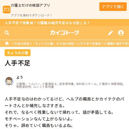
介護士
だけの相談アプリ
アプリで開く
アプリを無料でダウンロード！
人手不足で残業減？介護職の補充不足はなぜ起こる？
お悩み相談
「きょうの介護」のお悩み相談
人手不足で残業減？介護職の補充不足
きょうの介護
人手不足
よう
介護職・ヘルパー, 介護福祉士, 従来型特養, 有料老人ホーム, 介護老人保健施設, 
実務者研修, ユニット型特養
人手不足なのはわかってるけど、ヘルプの職員とかカイテクのパ
ートさんとか補充しなさすぎる。

それで、なるべく残業しないで帰れって、話が矛盾してる。

モチベーションなんて上がらないよ。

そりゃ、辞めていく職員もいるよね。
