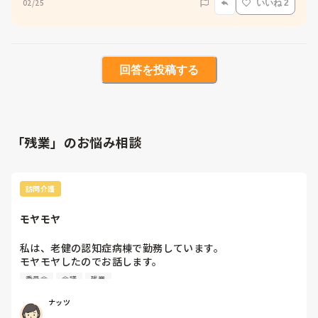
02/25
いいね 2
回答を投稿する
「残業」のお悩み相談
訪問介護
モヤモヤ
私は、老健の認知症病棟で勤務しています。

モヤモヤしたのでお話します。

常に夜勤明けで入浴介助の外介、フロアで整容、昼食準備、
委員会
会議
残業
カンファにしています。午後に職場会議、夕方にあれば出席
します。他の勤務のときでは、委員会の仕事、係の仕事、行
ナッツ
事の仕事をしています。利用者様のお通夜に行くこともあり