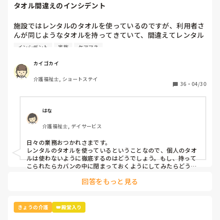
タオル間違えのインシデント
施設ではレンタルのタオルを使っているのですが、利用者さ
んが同じようなタオルを持ってきていて、間違えてレンタル
業者に出してしまいました。

インシデント
家族
ケアマネ
本人と家族とケアマネとレンタル業者に謝罪して、インシデ
カイゴカイ
ントを書きましたが、対策って何？
介護福祉士, ショートステイ
36
・
04/30
はな
介護福祉士, デイサービス
日々の業務おつかれさまです。

レンタルのタオルを使っているということなので、個人のタオ
ルは使わないように徹底するのはどうでしょう。もし、持って
こられたらカバンの中に閉まっておくようにしてみたらどうで
回答をもっと見る
きょうの介護
👑殿堂入り