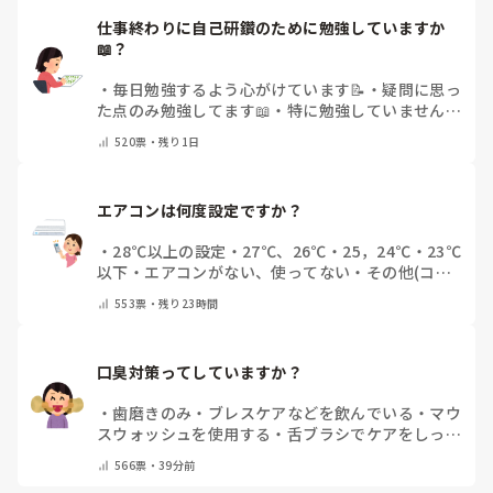
仕事終わりに自己研鑽のために勉強していますか
📖？
・
毎日勉強するよう心がけています📝
・
疑問に思っ
た点のみ勉強してます📖
・
特に勉強していません
・
その他（コメントで教えてください）
520
票・
残り1日
エアコンは何度設定ですか？
・
28℃以上の設定
・
27℃、26℃
・
25，24℃
・
23℃
以下
・
エアコンがない、使ってない
・
その他(コメ
ントで教えてください)
553
票・
残り23時間
口臭対策ってしていますか？
・
歯磨きのみ
・
ブレスケアなどを飲んでいる
・
マウ
スウォッシュを使用する
・
舌ブラシでケアをしっか
りする
・
フリスクをかじる
・
自分の口臭は気にして
566
票・
39分前
いない
・
その他（コメントで教えてください）