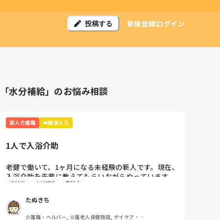
新規登録
ログイン
投稿する
「水分補給」のお悩み相談
新人介護職
👑殿堂入り
1人で入浴介助
老健で働いて、1ヶ月になる未経験の新人です。現在、
入浴介助を先輩に教えてもらいながらやっています。
機械浴
水分補給
着替え
しかし、いずれ1人で午前の3時間で10〜12人、午後
を同じ人数くらいを入れてほしいと言われています。

たぬきち
誘導は電話すると連れてきてもらえますが、それ以
介護職・ヘルパー, 介護老人保健施設, デイケア・通