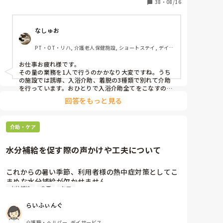
外、自分一人でやらなければならないので、かなり不
38
・
08/16
所リハ
安です。洗身、洗髪、更衣、爪切り、ボディークリー
ム、水分補給、着替えの片付け、ドライヤー、身体確
なしゅお
認など。

PT・OT・リハ, 介護老人保健施設, ショートステイ, デイケ
ア・通所リハ
大浴場の洗い場3つと、機械浴一つあります。

お仕事お疲れ様です。

その量の業務を1人で行うのかかなり大変ですね。うち
ADLは高い方が多いため、洗身・洗髪ができる方はや
の施設では誘導、入浴介助、着脱の3種類で別れて介助
ってもらいつつ、1時間に1人機械浴で入ってもらいな
を行っています。おひとりで入浴介助全てをこなすのは
プレッシャーになりますし、事故に繋がる可能性も出て
がら、脱衣場のこともやりつつなので、いつもバタバ
回答をもっと見る
くると思います。慣れるためにと言われれば聞こえは良
タしてしまいます。

いですが、あまりオススメは出来ませんよね💧
また認知症の方が多いため、勝手に湯船に入ろうとし
介助・ケア
たり、急に動く方もいます。

水分補給を促す際の声かけや工夫について
いつか事故を起こしてしまいそうで不安です。

管理者の方は「お風呂の独り立ちをして慣れてから、
これからの暑い季節、利用者様の熱中症対策としてこ
少しずつ他の業務をやってもらう予定です。」と言っ
まめな水分補給が欠かせません。

ています。

水分補給
食事
ケア
しかし、自発的に飲むのが難しい方や、水分を摂るの
他の施設も、大体1人で入浴介助が普通でしょうか？
を拒否されてしまう方もいて日々声かけに試行錯誤し
また、1人で1日何人くらいを入浴させているのでしょ
らいふぃんぐ
ています。

スムーズに水分を摂ってもらうために、みなさんの現
介護職・ヘルパー, デイサービス