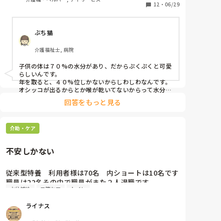
場で行っている工夫や良い声かけのフレーズがあれば
12
・
06/29
ぶち猫
介護福祉士, 病院
子供の体は７０%の水分があり、だからぷくぷくと可愛
らしいんです。

年を取ると、４０%位しかないからしわしわなんです。

オシッコが出るからとか喉が乾いてないからって水分を
摂らないでいると脳ミソから内蔵まで乾いて体も動かな
回答をもっと見る
くなって、もの忘れはするし､いろいろな病気になるん
です。

私は１日コップで10杯は飲むようにしていますよ。

介助・ケア
お年寄りが喉が乾いたと思うときは、手遅れなんですか
らね。

オシッコはたくさん出ないと体の毒が出せないんで
不安しかない
す。。

薬だと思ってたくさん飲んだほうがいいですよ。

などと言って聞かせると、頑張って飲んでいただけま
従来型特養　利用者様は70名　内ショートは10名です

す。
職員は22名その中で職員がまた２人退職です

水分補給
口腔ケア
トイレ
それに伴い勤務体制や業務内容の変更で会議がありま
した

ライナス
業務内容の案に対して納得がいかない事があります

😞口腔ケアは夕方の一回
