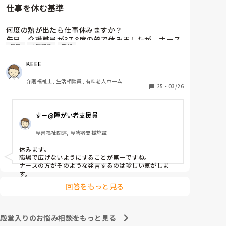
仕事を休む基準
何度の熱が出たら仕事休みますか？

先日、介護職員が37.8度の熱で休みましたが、ナース
病気
人間関係
職場
2人が「37.8度くらいで休む？私なら休まない。甘え
よね」等、会話しているのが聞こえました。正直、私
KEEE
なら休みます。(平熱が低く微熱でもしんどいので)

皆さんの意見が聞きたいです。
介護福祉士, 生活相談員, 有料老人ホーム
25
・
03/26
すー@障がい者支援員
障害福祉関連, 障害者支援施設
休みます。

職場で広げないようにすることが第一ですね。

ナースの方がそのような発言するのは珍しい気がしま
す。
回答をもっと見る
殿堂入りのお悩み相談をもっと見る