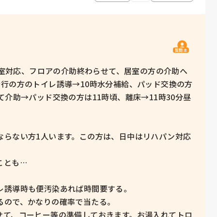
質問主
は居室対応、フロアの介助終わらせて、居室の方の介助へ
行の方のトイレ誘導→10時水分補給、パッド交換の方
介助→パッド交換の方は11時頃、離床→11時30分昼
ならない方1人います。この方は、日中はリハパン対応
とも…

誘導時も便汚染あれば時間要する。

ので、かなりの確率で当たる。

せて、コーヒー等の準備しておきます。お湯入れてトロ