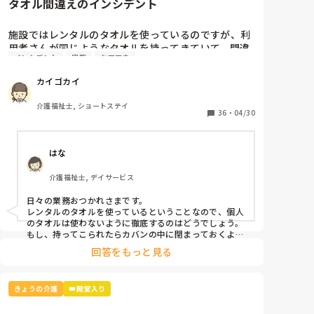
タオル間違えのインシデント
施設ではレンタルのタオルを使っているのですが、利
用者さんが同じようなタオルを持ってきていて、間違
インシデント
家族
ケアマネ
えてレンタル業者に出してしまいました。

カイゴカイ
本人と家族とケアマネとレンタル業者に謝罪して、イ
ンシデントを書きましたが、対策って何？
介護福祉士, ショートステイ
36
・
04/30
はな
介護福祉士, デイサービス
日々の業務おつかれさまです。

レンタルのタオルを使っているということなので、個人
のタオルは使わないように徹底するのはどうでしょう。
もし、持ってこられたらカバンの中に閉まっておくよう
回答をもっと見る
きょうの介護
👑殿堂入り