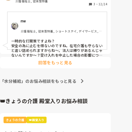
介護福祉士, 従来型特養
😞午後のトイレ誘導は辞める

3
・
12/24
多分訴えある方や下剤服用時は行うと思うが…

😔10時の水分補給も中止する

me 
施設長は稼働率重視であなた達のお給料下がるしボー
ナスも無くなるのよとその中でもショートの受け入れ
介護福祉士, 従来型特養, ショートステイ, デイサービス, 訪
を止める気は無し

問介護, ユニット型特養
利用者様重視と言いながら利用者様軽視

一時的な打開策ですよね？

どうなるんだろう…

安全の為に止むを得ないのですね。在宅介護も守らない
ちゃんとしたケアが出来ないだけではなく心に余裕が
と追い詰められますからね〜。法人は縛りがあるんじゃ
なくなり虐待になりかねない状況だ

ないんですか〜？受け入れを中止した場合の影響につい
て調べました。

回答をもっと見る
◎経営・収入への影響：ショートステイは介護保険サー
ビスの一つであり、提供を中止すれば介護報酬が得られ
なくなり、施設の経営に影響を及ぼします。

「水分補給」のお悩み相談をもっと見る
◎行政への報告・指導：事業の全部または一部を停止
（休止）する場合、法令に基づき指定権者である都道府
県や市町村に届け出が必要になります。無届出での長期
中止は、行政指導の対象となる可能性があります。

👑きょうの介護 殿堂入りお悩み相談
◎行政処分・指定取り消しの可能性（悪質な場合）：正
当な理由なく、恣意的にサービス提供を拒否したり、法
令違反を伴う形で運営を停止したりした場合、行政処分
（指定の効力停止や指定取消し）を受ける可能性もあり
きょうの介護
👑殿堂入り
ます。 