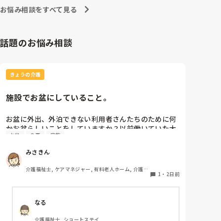
お悩み相談をすべて見る
話題のお悩み相談
きょうの介護
施設でお盆にしていること。
お盆に外出、外泊できない利用者さんたちのために何
かお盆らしいことをしていますか？以前働いていた大
お盆
食事
家族
きな施設では実際に住職さんを呼びご焼香できるよう
にそれ用のスペースを毎年設けていました。それ以外
みさきん
は、食事内容が変わる、家族が面会に来る…などでし
た。お盆まであと少しです。何かしていることがあれ
介護福祉士, ケアマネジャー, 有料老人ホーム, 介護老
ばぜひシェアよろしくお願いします。
1
・
2日前
人保健施設, グループホーム, 病院
なる
介護福祉士, ショートステイ