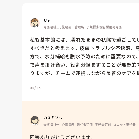
じょー
介護福祉士, 施設長・管理職, 小規模多機能型居宅介護
私も基本的には、濡れたままの状態で過ごして
すべきだと考えます。皮膚トラブルや不快感、
方で、水分補給も脱水予防のために重要なので
で声を掛け合い、役割分担をすることが理想的
りますが、チームで連携しながら最善のケアを
04/13
カスミソウ
介護福祉士, 介護事務, 初任者研修, 実務者研修, ユニット型特養
回答ありがとうございます。
