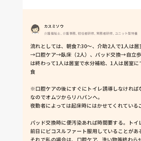
カスミソウ
介護福祉士, 介護事務, 初任者研修, 実務者研修, ユニット型特養
流れとしては、朝食7:30〜、介助2人で1人
→口腔ケア→臥床（2人）、パッド交換→自立歩
は終わって1人は居室で水分補給、1人は居室にて
食

※口腔ケアの後にすぐにトイレ誘導しなければ
なのでオムツからリハパンへ。

夜勤者によっては起床時にはかせてくれているこ
パッド交換時に便汚染あれば時間要する。トイレ
前日にピコスルファート服用していることがある
それで私の場合は、口腔ケア、洗い物等終わら