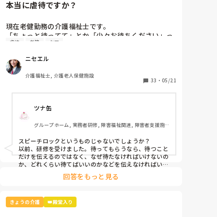
本当に虐待ですか？
現在老健勤務の介護福祉士です。

「ちょっと待ってて」とか「少々お待ちください」っ
虐待
老健
ケア
て言葉、よく使いませんか？私の施設ではこの言葉は
「利用者本意ではない」という理由で不適切ケア扱い
ニセエル
になりました。

つまり虐待と同じ枠組みです。

介護福祉士, 介護老人保健施設
そんなに悪い言葉ですか？むしろ必要な言葉だと思う
33
・
05/21
のですがいかがでしょう？
ツナ缶
グループホーム, 実務者研修, 障害福祉関連, 障害者支援施
設
スピーチロックというものじゃないでしょうか？

以前、研修を受けました。待ってもらうなら、待つこと
だけを伝えるのではなく、なぜ待たなければいけないの
か、どれくらい待てばいいのかなどを伝えなければいけ
ないそうです。

回答をもっと見る
例えば、「今、〜さんのお手伝いしてるから終わったら
行きますね」とか。

忙しくて難しいときもありますけどね。
きょうの介護
👑殿堂入り