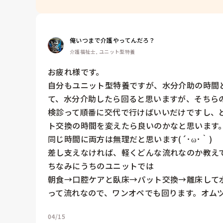
俺いつまで介護やってんだろ？
介護福祉士, ユニット型特養
お疲れ様です。

自分もユニット型特養ですが、水分介助の時間
て、水分介助したら回ると思いますが、そちら
検診って順番に交代で行けばいいだけですし、
ト交換の時間を変えたら良いのかなと思います。
同じ時間に両方は無理だと思います(´･ω･｀)

差し支えなければ、軽くどんな流れなのか教えて
ちなみにうちのユニットでは

朝食→口腔ケアと臥床→パット交換→離床して水
って流れなので、ワンオペでも回ります。オム
04/15