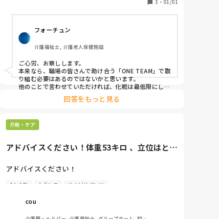
3
・
01/01
フォーチュン
介護福祉士, 介護老人保健施設
ご心労、お察しします。

本来なら、職場の皆さんで助け合う「ONE TEAM」で取
り組む必要はあるのではないかと思います。

他のことで言わせていただければ、化粧は最低限にした
方がいいと思いますね。そのギャルは。
回答をもっと見る
介助・ケア
アドバイスください！体重53キロ 、立位はとれ
ない方で、重度の認知症の...
アドバイスください！

2人介助
トランス
リハビリパンツ
体重53キロ 、立位はとれない方で、重度の認知症の
為　声かけしても恐怖心が強いためと思われますが、
cou
トランス時やトイレ使用時に全身に力が入り後ろに強
く突っ張る方がいます。

介護職・ヘルパー, 介護福祉士, グループホーム, 初任