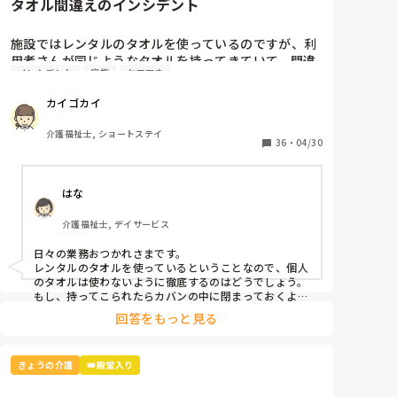
タオル間違えのインシデント
施設ではレンタルのタオルを使っているのですが、利
用者さんが同じようなタオルを持ってきていて、間違
インシデント
家族
ケアマネ
えてレンタル業者に出してしまいました。

カイゴカイ
本人と家族とケアマネとレンタル業者に謝罪して、イ
ンシデントを書きましたが、対策って何？
介護福祉士, ショートステイ
36
・
04/30
はな
介護福祉士, デイサービス
日々の業務おつかれさまです。

レンタルのタオルを使っているということなので、個人
のタオルは使わないように徹底するのはどうでしょう。
もし、持ってこられたらカバンの中に閉まっておくよう
回答をもっと見る
きょうの介護
👑殿堂入り