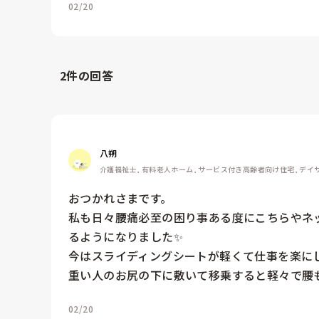
02/20
2
件の回答
八朔
介護福祉士, 有料老人ホーム, サービス付き高齢者向け住宅, デイ
おつかれさまです。

私も日々腰痛必至の困り事ある度にこちらやネ
るようになりました✨

今はスライディングシートが軽くて仕事を楽にし
重い人のお尻の下に敷いて移乗すると軽々で腰
02/20