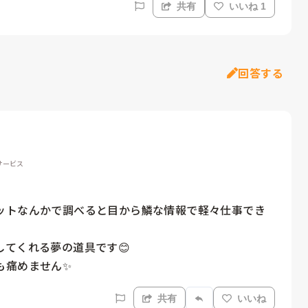
共有
いいね 1
回答する
サービス
ットなんかで調べると目から鱗な情報で軽々仕事でき
てくれる夢の道具です😊

も痛めません✨
共有
いいね