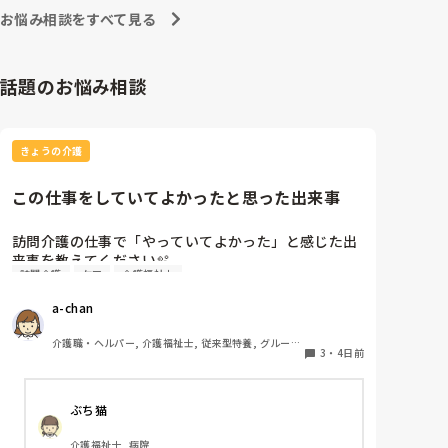
お悩み相談をすべて見る
話題のお悩み相談
きょうの介護
この仕事をしていてよかったと思った出来事
訪問介護の仕事で「やっていてよかった」と感じた出
来事を教えてください🫧

訪問介護
ケア
介護福祉士
出勤前、特に嫌なことがあったわけではなくても、
a-chan
「今日は行きたくないな…」と感じることはありま
す。

介護職・ヘルパー, 介護福祉士, 従来型特養, グループ
そんなときに「この仕事をやっていてよかった」と思
3
・
4日前
ホーム, デイケア・通所リハ, 訪問介護, 初任者研修
えた出来事を思い浮かべたら前向きな気持ちで出勤で
きるかな？と思いました。

ぶち猫
皆さんが訪問介護の仕事で「やっていてよかった」と
感じたエピソードがあれば、ぜひ教えてください。
介護福祉士, 病院