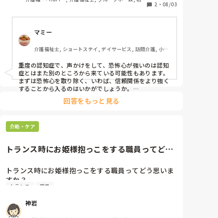
2
・
08/03
者研修, 実務者研修
とにかく重く、2人介助で抱えてズボンを下げますが
あまりに力が入る為に密着もできないですし、後ろに
マミー
突っ張るので介助者が引っ張られて倒れそうになりま
すし、腰もかなり痛いです。

介護福祉士, ショートステイ, デイサービス, 訪問介護, 小規
模多機能型居宅介護
こう言う場合、どうやってトランスしたら楽でしょう
重度の認知症で、声かけをして、恐怖心が強いのは認知
か？

症とはまた別のところから来ている可能性もあります。

（ご家族の希望でリハパンでトイレ使用ですのでオム
まずは恐怖心を取り除く、いわば、信頼関係をより強く
ツにするのは無理です）

することから入るのはいかがでしょうか。

指示が入らなくても、周りの雰囲気や言動はその都度感
回答をもっと見る
じ取っておられます。

・身長155センチ・体重53キロ

トイレにいく＝何か怖いことをされるという植え付けが
・立位はとれない

介助・ケア
あるのかもしれません。貴方様の施設ではないとは思い
・指示は入らない

ますが、もしかしたら、以前にそのような体験をされ、
怖い気持ちが取れないのではないでしょうか。

・体に力が入り脇の下には肘までしか入らない

トランス時にお姫様抱っこをする職員ってどう
うちにも重度の認知症の方(自分の名前も曖昧)で、他施
・体を反るようにして突っ張る

思いますか？　拘縮ある方がト...
設から来られた時はとんでもなく大変でした。どこにい
くにも(トイレなど)何かをされるという怖さか、怖い怖
トランス時にお姫様抱っこをする職員ってどう思いま
いとずっとおっしゃられ、まるでこちらが悪いことをし
すか？　

ているかのように、介助困難でしたが、その方の喜ぶこ
トランス
職員
とをトイレでして差し上げる＝背中やお尻を痒がられる
拘縮ある方がトランス時に足が引っ掛からないよう
方なので、トイレに行く時に誘い文句として背中の痒い
神岩
ところに良くなる薬を塗って気持ち良くなりましょう
に...との事ですが、今までそのスタイルをやった事が
ね、といいなから、納得されて誘導し塗布してから排泄
なく、危なっかしくてハラハラしながら見ています。
