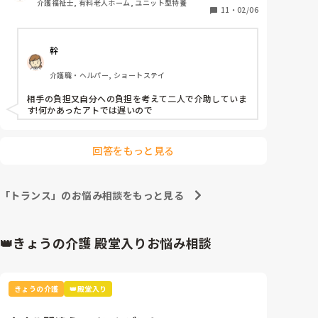
介護福祉士, 有料老人ホーム, ユニット型特養
を促すを、繰り返す。それでも、トイレにいくとさっき
リクライニング式車椅子は行きも帰りも足側に停めて
11
・
02/06
の会話を忘れておられますが、無理に連れて行かされた
おり、車椅子とベッドの距離は1mほどあります)

のではないという本人なりの安心感が積み重なって良い
方向に向き、今では行こ行こと楽しく言ってくださるよ
うになりました。

幹
40キロ未満の利用者なのですが、落下や職員の腰痛の
原因にもなりえると思うのですが心配しすぎでしょう
成功例ばかりではなく、色々試しても変わらないと言う
介護職・ヘルパー, ショートステイ
か……
こともありますので、一つ参考までにと思いお返事致し
ました。

相手の負担又自分への負担を考えて二人で介助していま
そのような積み重ねで、その方が後ろに強く引っ張る行
す!何かあったアトでは遅いので
為や体に力が入ると行為がなくなれば、だいぶし易いか
と思います。

回答をもっと見る
「トランス」のお悩み相談をもっと見る
👑きょうの介護 殿堂入りお悩み相談
きょうの介護
👑殿堂入り