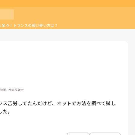
も楽々！トランスの軽い使い方は？
型特養, 社会福祉士
ンス苦労してたんだけど、ネットで方法を調べて試し
した。