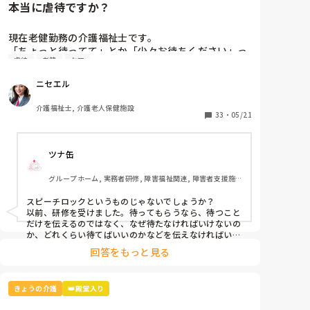
本当に虐待ですか？
現在老健勤務の介護福祉士です。

「ちょっと待ってて」とか「少々お待ちください」っ
虐待
老健
ケア
て言葉、よく使いませんか？私の施設ではこの言葉は
「利用者本意ではない」という理由で不適切ケア扱い
ニセエル
になりました。

つまり虐待と同じ枠組みです。

介護福祉士, 介護老人保健施設
そんなに悪い言葉ですか？むしろ必要な言葉だと思う
33
・
05/21
のですがいかがでしょう？
ツナ缶
グループホーム, 実務者研修, 障害福祉関連, 障害者支援施
設
スピーチロックというものじゃないでしょうか？

以前、研修を受けました。待ってもらうなら、待つこと
だけを伝えるのではなく、なぜ待たなければいけないの
か、どれくらい待てばいいのかなどを伝えなければいけ
ないそうです。

回答をもっと見る
例えば、「今、〜さんのお手伝いしてるから終わったら
行きますね」とか。

忙しくて難しいときもありますけどね。
きょうの介護
👑殿堂入り