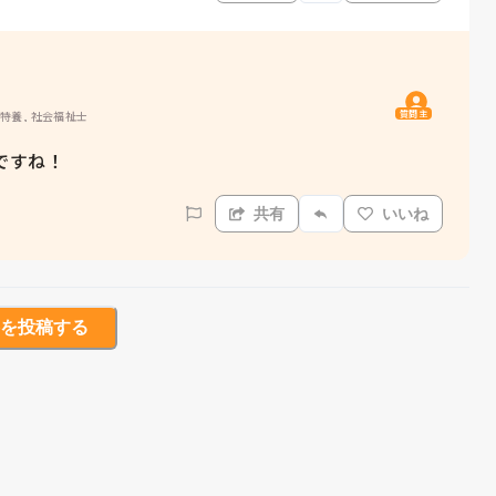
質問主
型特養, 社会福祉士
ですね！
共有
いいね
を投稿する