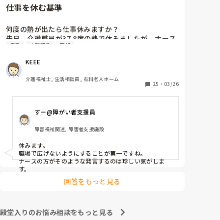
仕事を休む基準
何度の熱が出たら仕事休みますか？

先日、介護職員が37.8度の熱で休みましたが、ナース
病気
人間関係
職場
2人が「37.8度くらいで休む？私なら休まない。甘え
よね」等、会話しているのが聞こえました。正直、私
KEEE
なら休みます。(平熱が低く微熱でもしんどいので)

皆さんの意見が聞きたいです。
介護福祉士, 生活相談員, 有料老人ホーム
25
・
03/26
すー@障がい者支援員
障害福祉関連, 障害者支援施設
休みます。

職場で広げないようにすることが第一ですね。

ナースの方がそのような発言するのは珍しい気がしま
す。
回答をもっと見る
殿堂入りのお悩み相談をもっと見る