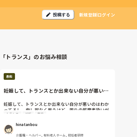
新規登録
ログイン
投稿する
「トランス」のお悩み相談
愚痴
妊娠して、トランスとか出来ない自分が悪いの
はわかってるし、申し訳なく思...
妊娠して、トランスとか出来ない自分が悪いのはわか
ってるし、申し訳なく思うけど、周りの邪魔者扱いが
トランス
妊娠
育児
酷すぎる。

特にド派手な化粧をしたキャバ嬢みたいな女💦

hinatanbou
あと3ヶ月もなく産休だけど、今から辞めたくて仕方
ない。

介護職・ヘルパー, 有料老人ホーム, 初任者研修