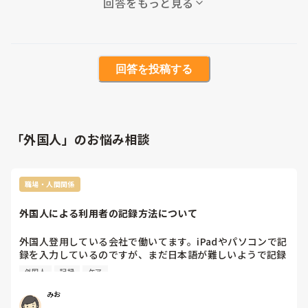
回答をもっと見る
回答を投稿する
「外国人」のお悩み相談
職場・人間関係
外国人による利用者の記録方法について
外国人登用している会社で働いてます。iPadやパソコンで記
録を入力しているのですが、まだ日本語が難しいようで記録
までできる方が少ないです。他の事業者さんがどのように対
外国人
記録
ケア
応されてるか聞いてみたいです。よろしくお願いします！
（特に不満ではなく具体的な対応方法を聞きたいです）
みお