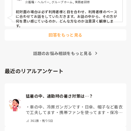
介護職・ヘルパー, グループホーム, 実務者研修
初対面の場合は必ず利用者様と目を合わせ、利用者様のペース
に合わせてお話をしていただきます。お話の中から、その方が
何を思い感じているのか、どんな方なのか注意深く観察しま
す。
回答をもっと見る
話題のお悩み相談をもっと見る
最近のリアルアンケート
猛暑の中、通勤時の暑さ対策は…？
・
車の中、冷房ガンガンです
・
日傘、帽子など着衣
で工夫してます
・
携帯ファンを使ってます
・
保冷剤
を持ち運んでいます
・
特に暑さ対策はしていませ
361
票・
残り5日
ん
・
その他（コメントで教えて下さい）