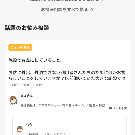
お悩み相談をすべて見る
話題のお悩み相談
きょうの介護
施設でお盆にしていること。
お盆に外出、外泊できない利用者さんたちのために何かお盆
らしいことをしていますか？以前働いていた大きな施設では
実際に住職さんを呼びご焼香できるようにそれ用のスペース
お盆
食事
家族
を毎年設けていました。それ以外は、食事内容が変わる、家
族が面会に来る…などでした。お盆まであと少しです。何か
みさきん
していることがあればぜひシェアよろしくお願いします。
介護福祉士, ケアマネジャー, 有料老人ホーム, 介護老人保健施
1
・
1日前
設, グループホーム, 病院
なる
介護福祉士, ショートステイ