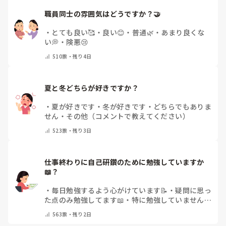
職員同士の雰囲気はどうですか？🤝
・
とても良い🥰
・
良い😊
・
普通🌿
・
あまり良くな
い💭
・
険悪😢
510
票・
残り4日
夏と冬どちらが好きですか？
・
夏が好きです
・
冬が好きです
・
どちらでもありま
せん
・
その他（コメントで教えてください）
523
票・
残り3日
仕事終わりに自己研鑽のために勉強していますか
📖？
・
毎日勉強するよう心がけています📝
・
疑問に思っ
た点のみ勉強してます📖
・
特に勉強していません
・
その他（コメントで教えてください）
563
票・
残り2日