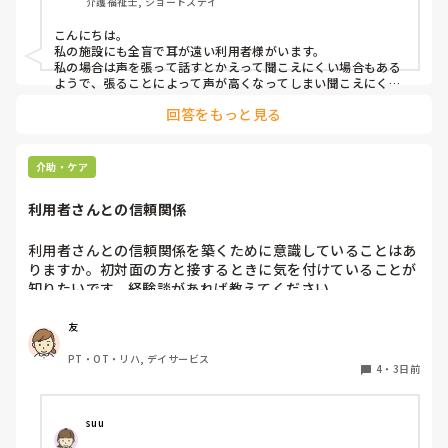
介護福祉士, ショートステイ
ことや、喉に負担をかけずに意思疎通ができる良い方法など
があればぜひ教えていただきたいです。

こんにちは。

私の施設にも全盲で耳が遠い利用者様がいます。

よろしくお願いします。
私の場合は声を張って話すとかえって聞こえにくい場合もある
ようで、張ることによって声が高くなってしまい聞こえにくい
のだと思います。その為少しトーンを落とし話しかけるように
回答をもっと見る
しています。

なかなか対応が難しいですよね💦
介助・ケア
利用者さんとの信頼関係
利用者さんとの信頼関係を築くために意識していることはあ
りますか。初対面の方と接するときに気を付けていることが
知りたいです。経験談があれば教えてください。
友
PT・OT・リハ, デイサービス
4
・
3日前
suu