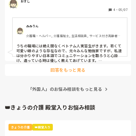
おすし
いる職員はそのうち仕事がなくなると思いますが、みなさん
4
・
05/07
みみりん
介護職・ヘルパー, 介護福祉士, 生活相談員, サービス付き高齢者向
け住宅, デイサービス, 訪問介護, ユニット型特養, 小規模多機能型居
宅介護
うちの職場には絶え間なくベトナム人実習生がきます。若くて
可愛い娘のような存在なので、元々みんな勉強家ですが、私達
は分かりやすい日本語でコミュニケーションを取ろうと心掛
け、違っている時は優しく教えてあげています。

優しく接すると相手も質問しやすかったりして、仕事をよく覚
回答をもっと見る
え、本当に助かっています。
「外国人」のお悩み相談をもっと見る
👑きょうの介護 殿堂入りお悩み相談
きょうの介護
👑殿堂入り