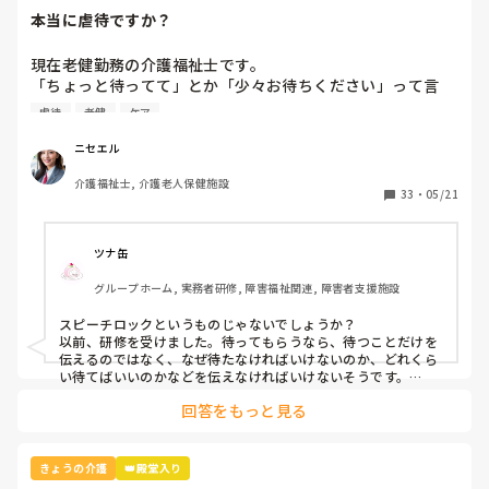
本当に虐待ですか？
現在老健勤務の介護福祉士です。

「ちょっと待ってて」とか「少々お待ちください」って言
葉、よく使いませんか？私の施設ではこの言葉は「利用者本
虐待
老健
ケア
意ではない」という理由で不適切ケア扱いになりました。

つまり虐待と同じ枠組みです。

ニセエル
そんなに悪い言葉ですか？むしろ必要な言葉だと思うのです
介護福祉士, 介護老人保健施設
がいかがでしょう？
33
・
05/21
ツナ缶
グループホーム, 実務者研修, 障害福祉関連, 障害者支援施設
スピーチロックというものじゃないでしょうか？

以前、研修を受けました。待ってもらうなら、待つことだけを
伝えるのではなく、なぜ待たなければいけないのか、どれくら
い待てばいいのかなどを伝えなければいけないそうです。

例えば、「今、〜さんのお手伝いしてるから終わったら行きま
回答をもっと見る
すね」とか。

忙しくて難しいときもありますけどね。
きょうの介護
👑殿堂入り