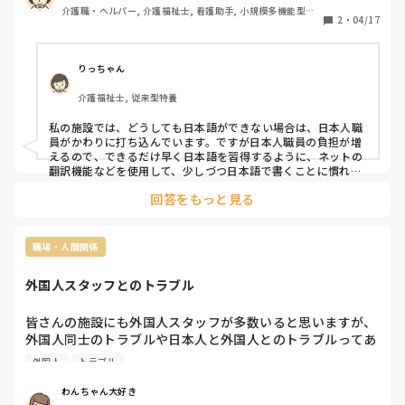
介護職・ヘルパー, 介護福祉士, 看護助手, 小規模多機能型居
2
・
04/17
宅介護
りっちゃん
介護福祉士, 従来型特養
私の施設では、どうしても日本語ができない場合は、日本人職
員がかわりに打ち込んでいます。ですが日本人職員の負担が増
えるので、できるだけ早く日本語を習得するように、ネットの
翻訳機能などを使用して、少しづつ日本語で書くことに慣れて
もらうようにしています。
回答をもっと見る
職場・人間関係
外国人スタッフとのトラブル
皆さんの施設にも外国人スタッフが多数いると思いますが、
外国人同士のトラブルや日本人と外国人とのトラブルってあ
りますか？

外国人
トラブル
外国人スタッフはうちの施設の場合ですが、プライドが高い
方が良い為間違いを丁寧に伝えてますが、分かってる皆やっ
わんちゃん大好き