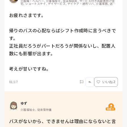
介護職・ヘルパー, 介護福祉士, 生活相談員, サービス付き高齢者向け住
宅, ショートステイ, デイサービス, デイケア・通所リハ, 介護事務, 送迎
ドライバー, 初任者研修, 実務者研修
お疲れさまです。

帰りのバスの心配ならばシフト作成時に言うべきで
す。

正社員だろうがパートだろうが関係ないし、配置人
数にも影響が出ます。

考えが甘いですね。
01/17
いいね 2
ゆず
質問主
介護福祉士, 従来型特養
バスがないから、できませんは理由にならないと言