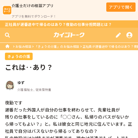
介護士
だけの相談アプリ
アプリで開く
アプリを無料でダウンロード！
正社員が遅番途中で帰るのはあり？夜勤の仕事分担問題とは？
お悩み相談
「きょうの介護」のお悩み相談
正社員が遅番途中で帰るのはあり？夜
きょうの介護
これは‥あり？
ゆず
介護福祉士, 従来型特養
夜勤です

遅番だった外国人が自分の仕事を終わらせて、先輩社員が

残りの仕事をしているのに「◯◯さん、私帰りのバスがないか
ら帰ってもよい？」と。私は彼女と同じ地元に住んでいます。正
社員で自分はバスないから帰るってありなの？
