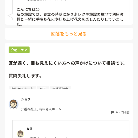
こんにちは😊

私の施設では、お盆の時期にかき氷レクや施設の敷地で利用者
様と一緒に手持ち花火や打ち上げ花火を楽しんだりしていまし
た。

みさきんさんの住職さんを呼んでご焼香できる機会があるのは
回答をもっと見る
利用者様にとっても良い経験にもなりますね！
介助・ケア
耳が遠く、目も見えにくい方への声かけについて相談です。
質問失礼します。

耳が遠く、目もあまり見えていない利用者様への声かけにつ
有料老人ホーム
ケア
介護福祉士
いて質問です。

現在、私は「大きな声で、ゆっくり耳元でお話しする」とい
ショウ
う方法で対応しています。

介護福祉士, 有料老人ホーム
聞き取れると安心していただける方なので何とか理解しても
4
・
2日前
らっているのですが、毎日のことなのでかなり喉に負担がか
かり、痛めてしまうことがあります。

なる
みなさんの職場で、このような方と関わる際に工夫している