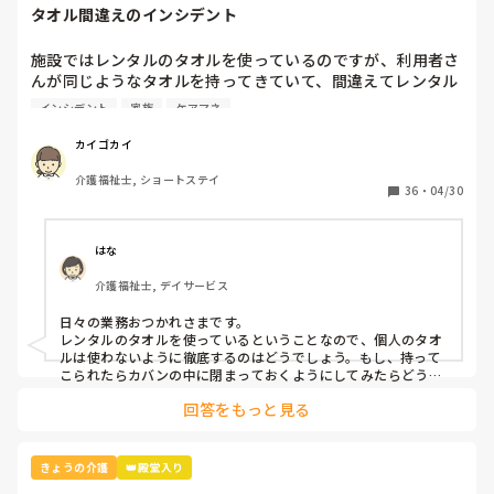
タオル間違えのインシデント
施設ではレンタルのタオルを使っているのですが、利用者さ
んが同じようなタオルを持ってきていて、間違えてレンタル
業者に出してしまいました。

インシデント
家族
ケアマネ
本人と家族とケアマネとレンタル業者に謝罪して、インシデ
カイゴカイ
ントを書きましたが、対策って何？
介護福祉士, ショートステイ
36
・
04/30
はな
介護福祉士, デイサービス
日々の業務おつかれさまです。

レンタルのタオルを使っているということなので、個人のタオ
ルは使わないように徹底するのはどうでしょう。もし、持って
こられたらカバンの中に閉まっておくようにしてみたらどうで
回答をもっと見る
きょうの介護
👑殿堂入り