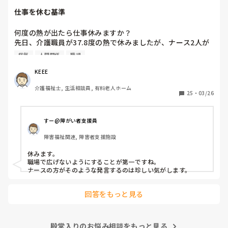
仕事を休む基準
何度の熱が出たら仕事休みますか？

先日、介護職員が37.8度の熱で休みましたが、ナース2人が
「37.8度くらいで休む？私なら休まない。甘えよね」等、会
病気
人間関係
職場
話しているのが聞こえました。正直、私なら休みます。(平
熱が低く微熱でもしんどいので)

KEEE
皆さんの意見が聞きたいです。
介護福祉士, 生活相談員, 有料老人ホーム
25
・
03/26
すー@障がい者支援員
障害福祉関連, 障害者支援施設
休みます。

職場で広げないようにすることが第一ですね。

ナースの方がそのような発言するのは珍しい気がします。
回答をもっと見る
殿堂入りのお悩み相談をもっと見る