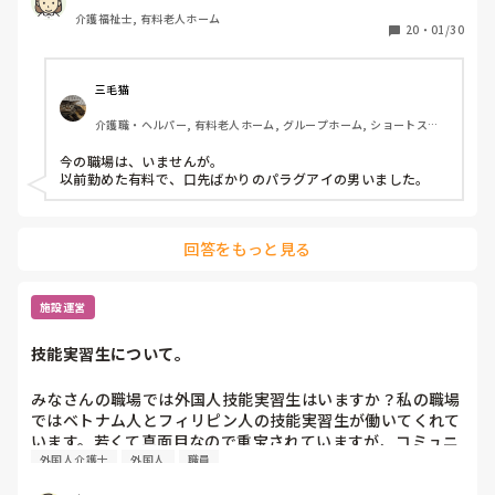
てるとかで怒り出すので日本人スタッフは外国人スタッフに
介護福祉士, 有料老人ホーム
かなり気を使ってます。気に入らないと帰ってしまう外国人
20
・
01/30
スタッフもいます。上はわかっていても放置しているので我
慢して働いてますが皆さんの施設はいかがですか？
三毛猫
介護職・ヘルパー, 有料老人ホーム, グループホーム, ショートステ
イ, デイサービス, 初任者研修, ユニット型特養
今の職場は、いませんが。

回答をもっと見る
施設運営
技能実習生について。
みなさんの職場では外国人技能実習生はいますか？私の職場
ではベトナム人とフィリピン人の技能実習生が働いてくれて
います。若くて真面目なので重宝されていますが、コミュニ
外国人介護士
外国人
職員
ケーションが取りづらいという職員がいたり、上から目線で
接する職員もいます。個人的にはそういう古い感覚をもって