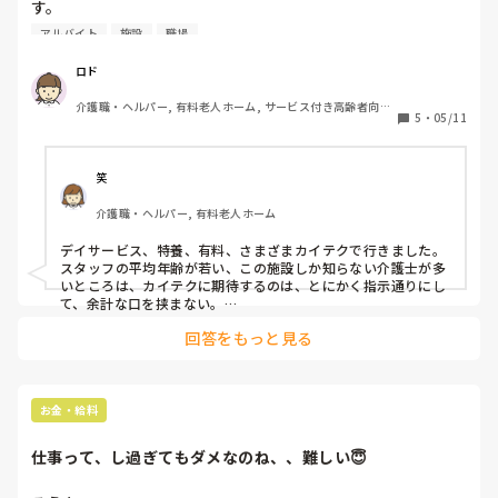
す。

していくとよいと思います。
カイテクを使って働いてみてここ良かったなと思う点とここ
アルバイト
施設
職場
なんかちょっとなと思う点ありましたら教えて頂きたいで
ロド
介護職・ヘルパー, 有料老人ホーム, サービス付き高齢者向け
5
・
05/11
住宅, デイサービス, 訪問介護, 初任者研修
笑
介護職・ヘルパー, 有料老人ホーム
デイサービス、特養、有料、さまざまカイテクで行きました。

スタッフの平均年齢が若い、この施設しか知らない介護士が多
いところは、カイテクに期待するのは、とにかく指示通りにし
て、余計な口を挟まない。

経験豊富、他の施設も経験ある平均年齢中くらいのところは、
回答をもっと見る
スタッフがそれなりに大変な業務、気を抜いて欲しくない点を
熟知していて、きちんと説明をしてくれるので安心です。

結論、施設の規模に関わらずカイテクの仕事ぶりを高く評価し
てくれるところはあまりありません。控えめに働いてひとつの
施設にこだわらない、あくまでも外から働きに来ています的な
お金・給料
態度で、「今日のカイテク良くもなく、悪くもなく普通」と思
われるのが一番だと思います。

仕事って、し過ぎてもダメなのね、、難しい😇
もっとこうした方がいいのに、的な発言をして出禁になったこ
とがあります。