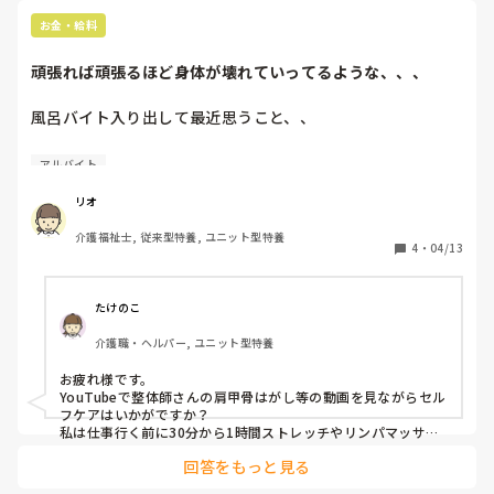
お金・給料
頑張れば頑張るほど身体が壊れていってるような、、、
風呂バイト入り出して最近思うこと、、

行ける時は行きたいし、利用者さんも清拭よりは入れたい

アルバイト
気力と体力はあると信じたい、、

腰も悪くない、   あと、稼ぎたい、、

リオ
介護福祉士, 従来型特養, ユニット型特養
ただ、首から肩にかけて、

4
・
04/13
僧帽筋？が張ってるのか凝ってるのか、、

とにかく痛い😣😣😣😣

たけのこ
介護職・ヘルパー, ユニット型特養
そこだけなんだよな〜〜〜😱

整体行くにも、行く気力は残ってなくて帰っちゃうし、、

お疲れ様です。

YouTubeで整体師さんの肩甲骨はがし等の動画を見ながらセル
どーしたものか、、
フケアはいかがですか？

私は仕事行く前に30分から1時間ストレッチやリンパマッサー
ジをやってます。

回答をもっと見る
なんとなく凝りずらくなっています。