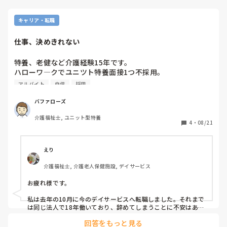
キャリア・転職
仕事、決めきれない
特養、老健など介護経験15年です。

ハローワ―クでユニツト特養面接1つ不採用。

前の職場、残業50時間で身体こわした。などとネガティブ発
アルバイト
自信
採用
言したため。グループホ―厶は、自立の方ばかりで見学、面
接で話聞き、正社員採用でしたが、合わなさそうでお断りし
バファローズ
ました。

介護福祉士, ユニット型特養
ネガティブ発言改め、ハローワークのスタッフから面接対策
4
・
08/21
のアドバイスもらい、今週、特養、住宅とサ高住ハローワー
クから正社員で、見学、面接受けます。

施設形態は、知ってますが、やりたい事がなく、数多く
えり
色々、選んでしまい、決めきれません。

介護福祉士, 介護老人保健施設, デイサービス
紹介会社使おうかなーとか色々考えてしまいます。

お疲れ様です。

引越しもあり、そんなに面接ばかりも行ってられなくて、自
信がなくなってきています。

私は去年の10月に今のデイサービスへ転職しました。それまで
給料、通勤範囲、施設系　で選んでます。

は同じ法人で18年働いており、辞めてしまうことに不安はあり
ましたがデイサービスで働きたいと希望して転職しました。カ
回答をもっと見る
イゴジョブの紹介で入りました。希望を汲み取って探しくださ
食べる為に警備とか軽作業とかも見ています。
