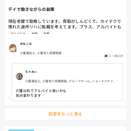
デイで働きながらの副業
現在老健で勤務しています。夜勤がしんどくて、カイテクで
慣れた通所リハに転職を考えてます。プラス、アルバイトも
していますが、明けにバイトっていうのができなくなりま
アルバイト
老健
転職
す。デイで働かれててバイトされてる方、どんなアルバイト
をしてますか?
みなこな
介護福祉士, 介護老人保健施設
2
・
04/24
ちゃみぃ
介護福祉士, 介護老人保健施設, グループホーム, ショートステイ, デ
イサービス, 病院, ユニット型特養, 障害者支援施設
介護以外でアルバイト良いかも

気分変わります
回答をもっと見る