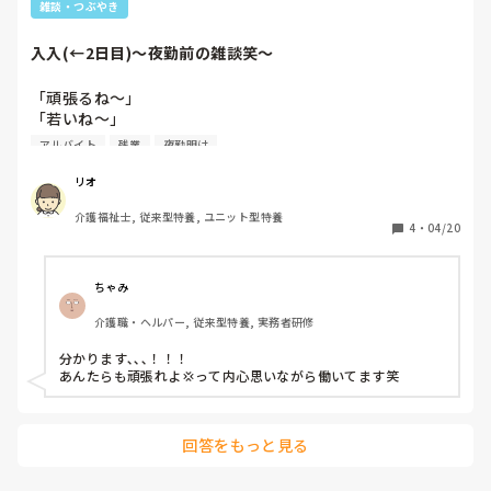
雑談・つぶやき
入入(←2日目)〜夜勤前の雑談笑〜
「頑張るね〜」

「若いね〜」

「元気やね〜」

アルバイト
残業
夜勤明け
残業や、休み、明けの風呂バイト時に言われる言葉。

リオ
介護福祉士, 従来型特養, ユニット型特養
正直、若いからって元気なわけではないんだよな🤪

4
・
04/20
生活の為、猫の為、貯金の為に働いてるのであって、

常にカラ元気ᕙ(  ᴖ̀ ̫ᴖ́ ͈  )ᕗ
ちゃみ
介護職・ヘルパー, 従来型特養, 実務者研修
分かります､､､！！！

あんたらも頑張れよ‪💢って内心思いながら働いてます笑
回答をもっと見る