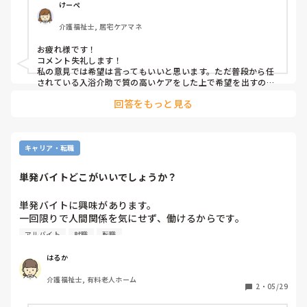
けーぺ
介護福祉士, 居宅ケアマネ
お疲れ様です！

コメント失礼します！

私の意見では希望は言ってもいいと思います。ただ普段から任
されている入浴介助で質の高いケアをした上で希望を出すのが
回答をもっと見る
キャリア・転職
単発バイトどこがいいでしょうか？
単発バイトに興味があります。

一回限りで人間関係を気にせず、働けるからです。

良かったら、何度か同じ所で働いてみたり。

アルバイト
就職
転職
そのまま就職してみたいと思っています。

はるか
探してみるとたくさんあり、

介護福祉士, 有料老人ホーム
今までの職場でも単発バイトの方を見てきました。

2
・
05/29
登録してみたいのですが、何処がいいでしょうか？
