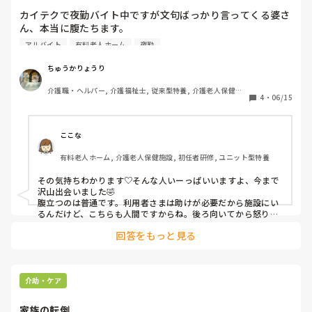
カイテクで夜勤バイト中ですが文句ばっかり言ってくる婆さ
ん、本当に腹たちます。

メモには「4時から5時の間でオムツはずす」と書いてありピ
アルバイト
有料老人ホーム
夜勤
ッタリ4時に行ったら「早すぎる、もうくるな」といわれま
したが「だれがくるものか」とおもいました。

ちゅうかりょうり
本当に腹たちます。
介護職・ヘルパー, 介護福祉士, 従来型特養, 介護老人保健施
4
・
06/15
設, 初任者研修, 実務者研修
ここな
有料老人ホーム, 介護老人保健施設, 初任者研修, ユニット型特養
その気持ちわかります♡そんな人いーっぱいいますよ、今まで
沢山出会いました🤣

腹立つのは普通です。利用者さまは助けが必要だから施設にい
るんだけど、こちらも人間ですからね。後ろ向いてから怒りの
顔しましょ、そうすれば問題になりません🍀
回答をもっと見る
介助・ケア
家族の転倒