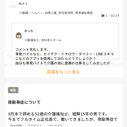
4月まで無職なので仕事始まるまでなにかしたいなって

ｵﾆｷﾞﾘ
介護職・ヘルパー, 訪問介護, 初任者研修, 障害福祉関連
思ってます(  . .)"
5
・
02/24
のっち
介護福祉士, 有料老人ホーム
コメント失礼します。

単発バイトなら、カイテク・イチロウ・タイミー・LINEスキマ
ニなどのアプリを使用してみたらどうでしょうか？

自分も単発バイトで介護の他に倉庫の仕事をしてみましたが、
新鮮さがあって楽しかったですよ。
回答をもっと見る
夜勤
夜勤専従について
3月末で辞める52歳の介護福祉士、経験15年の男です。

今までフルタイム正社員で、働いてきましたが、夜勤専従で
アルバイトパートで、掛け持ちするなり働いてみようかな?
社会保険
フルタイム
アルバイト