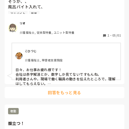
そうか、、

風呂バイト入れて、

残業時間トータルが増えれば増える程、会社に迷惑がかかる
アルバイト
残業
んだな、、、

リオ
じゃあ、入れない方がいいんだな、、

介護福祉士, 従来型特養, ユニット型特養
良かれと思ってしていた事が、逆効果に😇😇

2
・
05/01
出しゃばりすぎたか、、？😇
こひつじ
介護福祉士, 障害者支援施設
日々、お仕事お疲れ様です！

会社は赤字解消とか、数字しか見てないですもんね。

利用者さんや、現場で働く職員の動きを伝えたところで、理解
はしてもらえない。

いる職員でやれってか、、人を大事にしないと結局回らなくな
回答をもっと見る
ると思うんですが、そういうとこまで分かってくれてる会社に
出会いたいですね😞
夜勤
腹立つ！