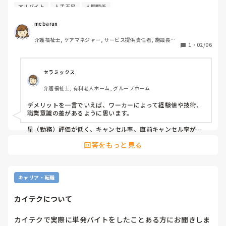
従業員は色々な施設を経験したり、逆に使用者からすると施
アルバイト
人手不足
人間関係
設に現場に入ってくれるメリットはありますが、逆にデメリ
ットで感じたことはありますか？
mebarun
介護福祉士, ケアマネジャー, サービス提供責任者, 施設長・
1
・
02/06
管理職, 従来型特養, 訪問介護, 障害福祉関連, 障害者支援施
設, 社会福祉士
セラミックス
介護福祉士, 有料老人ホーム, グループホーム
デメリットを一言でいえば、ワーカーによって経験値や技術、
職業意識の差があるように思います。

星（勤務）評価が低く、キャンセル率、直前キャンセル率が他
のワーカーより高いのであれば、要注意です。

回答をもっと見る
あと、当日キャンセルや直前キャンセルのリスクがあり、夜勤
で発生した場合に、その日の調整が必要になってきます。

また、リピーターではなく、その都度、初めてのワーカーの方
キャリア・転職
が来られたら、説明をすることで時間が取られます。受け入れ
しながら、工夫と改良が必要かと思います。（どの仕事を行っ
カイテクについて
てもらうか、どの程度の説明をするか・マニュアル等）

単発で来ていただいて、「この方なら安心して仕事を任せられ
カイテクで実際に単発バイトをしたことある方にお聞きしま
る」と思われたら、限定公開や指名オファーを活用して、募集