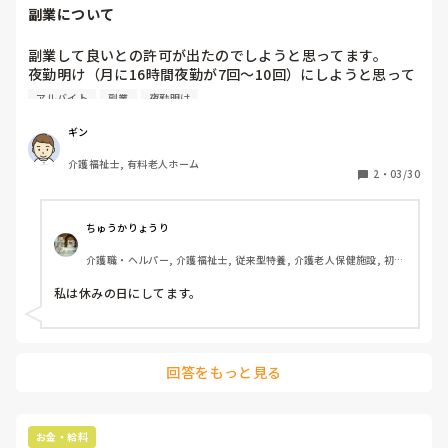
ての事故でしたら、本当にそうなら、そこは介護施設としての
副業について
限界であり、キチンとした説明と謝罪があれば受け入れるしか
ない、これは本当にそう思います、、　痛い思い、かわいそう
であった事は、重大ではありますけどね…
副業して良いとの許可が出たのでしようと思ってます。

夜勤明け（月に16時間夜勤が7回〜10回）にしようと思って
ますが、夜勤明けに寝ないで昼間に3時間程するか、一度帰
アルバイト
副業
夜勤明け
って数時間寝てから、夕方や夜3時間程のバイトで考えてま
す。

ギン
介護福祉士, 有料老人ホーム
副業されてる方がいらしたら、どの様な感じか教えて欲しい
2
・
03/30
です。

介護以外のバイトで考えてます。
ちゅうかりょうり
介護職・ヘルパー, 介護福祉士, 従来型特養, 介護老人保健施設, 初任
者研修, 実務者研修
私は休みの日にしてます。
回答をもっと見る
お金・給料