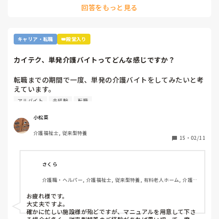
回答をもっと見る
キャリア・転職
👑殿堂入り
カイテク、単発介護バイトってどんな感じですか？
転職までの期間で一度、単発の介護バイトをしてみたいと考
えています。

ですが単発バイトを求めてるってことはそれなりに忙しい施
アルバイト
未経験
転職
設…経験ない足手まといはダメか…？など考えてしまい、な
かなか踏み出せずにいます。

小松菜
介護福祉士, 従来型特養
もし経験ある方いらっしゃいましたら、どんな感じだったか
15
・
02/11
教えてください。
さくら
介護職・ヘルパー, 介護福祉士, 従来型特養, 有料老人ホーム, 介護老
人保健施設, グループホーム, デイサービス, 訪問介護, 初任者研修, 
実務者研修, ユニット型特養, 障害者支援施設
お疲れ様です。

大丈夫ですよ。

確かに忙しい施設様が殆どですが、マニュアルを用意して下さ