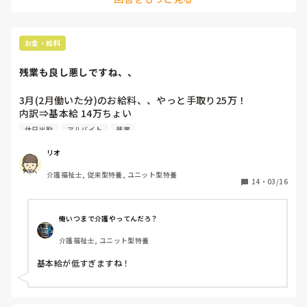
ローできる体制にしています。

初めての隙間バイトだと緊張すると思いますが、無理せず分か
らないことは遠慮なく聞くといいと思います。

お金・給料
 応援しています！頑張ってください！
残業も良し悪しですね、、
3月(2月働いた分)のお給料、、やっと手取り25万！

内訳⇒基本給 14万ちょい

             夜勤  6回！(3万)

休日出勤
アルバイト
残業
             残業(明け風呂バイト含む)  5万超え！

             休日出勤分(明け休み風呂バイト含む)  1万ちょい！

リオ
介護福祉士, 従来型特養, ユニット型特養
正直キツイ！ けど、働いた分上がるのは嬉しい笑

14
・
03/16
体力いつまでもつかな、、( ≖ᴗ≖​)
俺いつまで介護やってんだろ？
介護福祉士, ユニット型特養
基本給が低すぎますね！