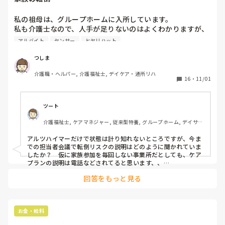
私の祖母は、グループホームに入所しています。

私も介護士なので、人手が足りないのはよくわかりますが、
先週、夜間に転倒して鎖骨骨折と骨盤骨折に

アルバイト
センサー
ヒヤリハット
なりました。

シルバーカーで歩けてADLを維持出来てたものの

つしま
アルツハイマーがあるので、理解に少し乏しく

介護職・ヘルパー, 介護福祉士, デイケア・通所リハ
自分一人でトイレに行こうとして転倒したみたいです。

16
・
11/01
ですが、その夜勤のスタッフは夜専のアルバイトスタッフ。
情報共有が出来ていなかったんでは？と疑う気持ちと、他の
利用者さんを対応してたら、センサーが鳴ってもすぐに行動
ツート
出来ないのもわかります。

介護福祉士, ケアマネジャー, 従来型特養, グループホーム, デイサー
でも、やっぱり心が痛むというか、利用者さん家族の気持ち
ビス
がよくわかり勉強にもなるなと思いました。

アルツハイマーだけで状態は計り知れないところですが、今ま
みなさんならわかってくれるかなとおもって

での担当者会議で転倒リスクの説明はどのように聞かれていま
したか？　仮に家族参加を毎回しない事業所だとしても、ケア
プランの説明は電話などされてると思います、、

シルバーカーで歩けるからこそ、危険予知の能力と自立支援の
回答をもっと見る
あり方が気になるケースですし、病院と違って身体拘束はでき
ませんよね、、

そこの周知が、アルバイトだとしても（いや、アルバイトだか
らこそなんですけど）しっかり申し送りされていたのか、全体
的な対応が示されていたのか、気にはなりますね、、

お金・給料
それらがしっかりされ、そのバイト職員も全体に気を張ってい