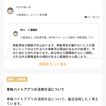
と思うようになりました。

理由は、歯科で、虫歯、歯周病になり、予約制で、ほっとけ
バファローズ
ない状態です。家賃、光熱費、物価高と、生活もあり。

介護福祉士, ユニット型特養
特別養護老人ホーム、老人保健施設、グループホ―厶。

9
・
03/13
今の住宅型有料6ヶ月の経験あります。

面接で、夜勤専従で、雇ってくれるかな?と思ってますが。

時々、介護職員
夜勤専従で働いてる方、どんな感じか教えて下さい。

介護福祉士, 従来型特養, 有料老人ホーム, 介護老人保健施設, グルー
月10回ぐらい、社会保険必須です。
プホーム, ユニット型特養, 小規模多機能型居宅介護
夜勤専従の経験が沢山あります。夜勤専従を雇わないと人が居
ないというのはそれなりの事業所の理由があるのが前提で。や
はり当たり外れがあります。楽な所は人間関係がひどい傾向。
それ以外は業務過多の傾向があると経験則から感じます。
回答をもっと見る
職場・人間関係
単発バイトアプリの活用方法について
単発バイトアプリの活用方法について、最近活用したく考え
ています。
