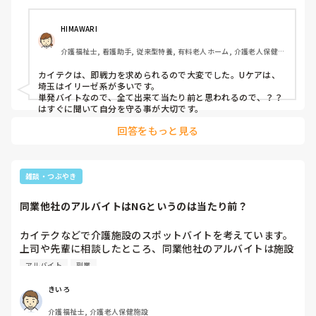
えでしょうか。
HIMAWARI
介護福祉士, 看護助手, 従来型特養, 有料老人ホーム, 介護老人保健施
設, サービス付き高齢者向け住宅, ショートステイ, デイサービス, 病
院, 初任者研修, 実務者研修, ユニット型特養, 小規模多機能型居宅介
カイテクは、即戦力を求められるので大変でした。Uケアは、
護
埼玉はイリーゼ系が多いです。

単発バイトなので、全て出来て当たり前と思われるので、？？
はすぐに聞いて自分を守る事が大切です。
回答をもっと見る
雑談・つぶやき
同業他社のアルバイトはNGというのは当たり前？
カイテクなどで介護施設のスポットバイトを考えています。
上司や先輩に相談したところ、同業他社のアルバイトは施設
長が許可しないんじゃないか、難しいんじゃないかと言われ
アルバイト
副業
ます。そういうもんなんでしょうか？
きいろ
介護福祉士, 介護老人保健施設