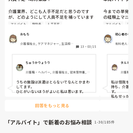
介護業界、どこも人手不足だと思うのです
今までの単発
が、どのようにして人員不足を補っています
の経験上マニ
か？例えばカイテクのようなスポットバイト
言われやろう
アルバイト
施設長
人手不足
アルバイト
派
に入ってもらうとか、施設長や事務員も現場
いる事が多く
に出るとか、そもそも利用者さんの受け入れ
多くてこんな
おもち
初心者の極
をお断りするとか。。皆さんの事業所ではど
してる。

介護福祉士, ケアマネジャー, 生活相談
有料老人ホー
のように対応していますか？
マニュアルが
13
・
03/15
員, デイサービス
違うためお茶
ちゃうよね。

自分から動か
ちゅうかりょうり
タルト
ラダが先に動
介護職・ヘルパー, 介護福祉士, 従来型特養, 介
介護職・
にやろうとす
護老人保健施設, 初任者研修, 実務者研修
ス
た。

うちの施設は派遣はとらないでなんとかまわ
私は怪我を
やらかしたと
してます。

持ち、介護
ただ立ってい
ひとがいないほうがよいと私は思います。
す。

た事も多々あ
私もせっか
ないので単発
ってしまう。

回答をもっと見る
強めに言われ
いますよね
立ってるしかな
と自分とや
でも今の施設
方するヤツ
「アルバイト」で新着のお悩み相談
1-30/185件
からしょうが
すから。

も思う。