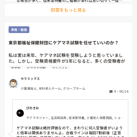
る場合が多く、従来型特養のご経験があれば思い切って一度働
かれる事をおすすめします。

回答をもっと見る
施設様のレビューが書かれているので、参考になさると良いか
と思います。
資格・勉強
東京都福祉保健財団にケアマネ試験を任せていいのか？
私は実は来年、ケアマネ試験を受験しようと思っていまし
た。しかし、受験資格要件が3年になると、多くの受験者が
殺到し、高倍率が予想されること。また、カイテク等を通じ
非常勤
ケアマネ試験
アルバイト
て、「ケアマネ試験に合格したら、来て下さい」と声を掛け
ていただいた事業所が3箇所に上り、今年度の受験を決意し
セラミックス
ました。

介護福祉士, 有料老人ホーム, グループホーム
9
・
06/26
しかし、5事業所に依頼した実務経験証明書ですが、現在は3
事業所から送られてくるのみの状態。そこまで多くの事業所
に依頼せざるを得ないのは、カイテク等の単発バイトの勤務
ぴのきお
の場合、365日分の勤務をもって1年という実務経験の換算
ケアマネジャー, 生活相談員, 従来型特養, 介護老人保健施設, ショー
となるからです。このことは、サイトや募集要項には明記さ
トステイ, デイケア・通所リハ, 居宅ケアマネ
れていません。

ケアマネ試験は絶対評価なので、まわりに何人受験者がいよう
と倍率は関係ありませんよ。合格ラインは毎回7割前後（正答
そして、驚いたことにカイテクでリピートしている事業所の