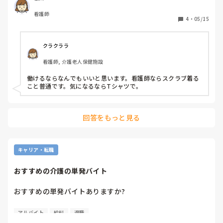
く…。

看護師
4
・
05/15
ジャージ素材のスクラブが気になってるんですが、単発バイ
トで介護施設が多いので、介護施設でスクラブって浮きます
か？

クラクララ
また、看護師アピールしてるみたいに思われたりしますか？

看護師, 介護老人保健施設
准看護師ですが全然気にせず介護の求人に応募したりしま
す。

働けるならなんでもいいと思います。看護師ならスクラブ着る
こと普通です。気になるならTシャツで。
単発の皆さんポロシャツですらなく普通のTシャツで来たり
してるのでキメすぎというか気合い入りすぎみたいな奴にな
っちゃいますかね…。

回答をもっと見る
アドバイスください！
キャリア・転職
おすすめの介護の単発バイト
おすすめの単発バイトありますか?

給料の締め日を考慮して3月下旬で退職予定で

アルバイト
給料
退職