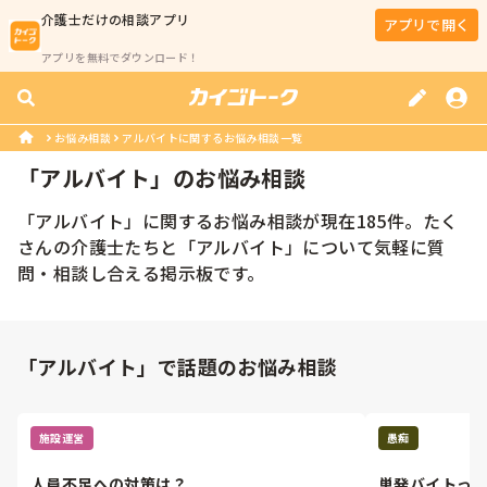
介護士
だけの相談アプリ
アプリで開く
アプリを無料でダウンロード！
お悩み相談
アルバイトに関するお悩み相談一覧
「
アルバイト
」のお悩み相談
「
アルバイト
」に関するお悩み相談が現在
185
件。たく
さんの
介護士
たちと「
アルバイト
」について気軽に質
問・相談し合える掲示板です。
「アルバイト」で話題のお悩み相談
施設運営
愚痴
人員不足への対策は？
単発バイトっ