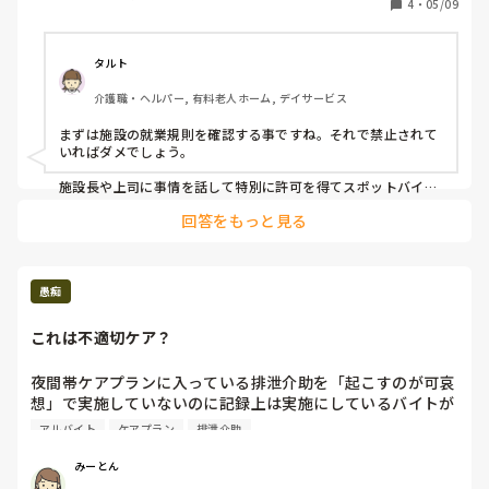
4
・
05/09
タルト
介護職・ヘルパー, 有料老人ホーム, デイサービス
まずは施設の就業規則を確認する事ですね。それで禁止されて
いればダメでしょう。

施設長や上司に事情を話して特別に許可を得てスポットバイト
をしている人もいますよ。
回答をもっと見る
愚痴
これは不適切ケア？
夜間帯ケアプランに入っている排泄介助を「起こすのが可哀
想」で実施していないのに記録上は実施にしているバイトが
いる。

アルバイト
ケアプラン
排泄介助
これは不適切ケアじゃないの…？状況証拠しかないから上長
に報告しても、また同じことがあったら教えてって言われる
みーとん
だけ。
