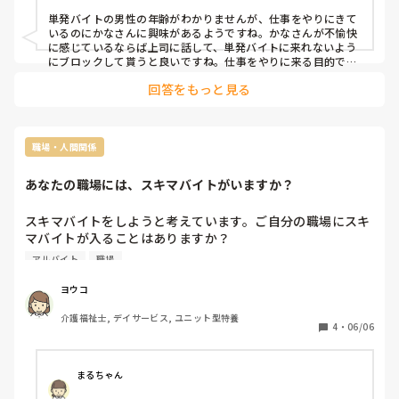
設, サービス付き高齢者向け住宅, ショートステイ, デイサービス, 病
院, 初任者研修, 実務者研修, ユニット型特養, 小規模多機能型居宅介
単発バイトの男性の年齢がわかりませんが、仕事をやりにきて
護
いるのにかなさんに興味があるようですね。かなさんが不愉快
に感じているならば上司に話して、単発バイトに来れないよう
にブロックして貰うと良いですね。仕事をやりに来る目的では
なく、若くて、可愛い職員さんとの出会い目的であれば気持ち
回答をもっと見る
が悪いです。
職場・人間関係
あなたの職場には、スキマバイトがいますか？
スキマバイトをしようと考えています。ご自分の職場にスキ
マバイトが入ることはありますか？

スキマバイトとして入る際に、気をつけることがあれば教え
アルバイト
職場
てほしいです。

他にも一緒に働いてみた経験談とかがあれば知りたいです。
ヨウコ
介護福祉士, デイサービス, ユニット型特養
4
・
06/06
まるちゃん