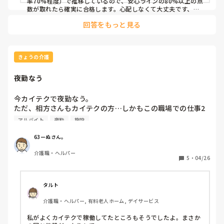
率70%程度）で推移しているので、安心ラインの80%以上の点
退勤時、「実務経験証明書ですが、29枚となります」と言わ
数が取れたら確実に合格します。心配しなくて大丈夫です、頑
張ってください！

れたことでした。それほど、膨大で煩雑な作成となれば容易
回答をもっと見る
に発送はできないでしょう。その事業所は、財団に問い合わ
実務経験証明書ですが、同じ事業所なら何回働いても証明書は
せて判明したとのことでした。

1枚にまとめられますよ。単発だろうが常勤だろうが、証明書
に書くのは「期間内の通算日数」です。過去のシフト履歴（29
募集要項には、実務経験証明書は1事業所に1枚となってお
回分）を1枚に合算して書いて欲しいと、事業所側に伝えてみ
きょうの介護
り、このことからも募集要項に不備・瑕疵があるのは明白で
てはいかがでしょうか？
す。また、専用サイトや募集要項にも実務経験は「常勤、非
夜勤なう
常勤、パート等の勤務形態を問いません」と明記されていま
す。であるならば、単発バイトでも同等の受験が認められる
今カイテクで夜勤なう。

べきではないでしょうか？

ただ、相方さんもカイテクの方…しかもこの職場での仕事2
回目だと…(　ﾟдﾟ)

アルバイト
夜勤
施設
介護支援専門員には、公正・中立を求めていますが、東京都
社員さんは19時までにはみんな帰りました…

福祉保健財団には、公正さも中立性もありません。理念に
ほとんどの方が結構自立されてるんだがだからと言ってスポ
63ーぬさん。
「保健・医療・福祉のサポート（情報提供）」を掲げていま
ットバイト2人で夜勤はないやろw

すが、足を引っ張ることしかしていません。合格後の実務者
介護職・ヘルパー
コンビニバイトよりいい加減な人員配置やと思う

5
・
04/26
研修の申し込みまでの短さ、6月に予定されていた介護支援
何かあった時どーするんやろ？責任取れといわれてもねぇ…

専門員実務研修の延期等。この組織に試験を実施する資格な
普通は片方だけ社員さんやと思うがマジで過去一ヤバい施設
んてないと思います。

や

タルト
神奈川県では、メールでの問い合わせにも応じてますが、東
介護職・ヘルパー, 有料老人ホーム, デイサービス
これ役所に通報したら一発アウトちゃうかな？
京都では電話のみ。今日、電話でこの件について話をしまし
たが、全く納得できる説明はなく、揉めました。29日までに
私がよくカイテクで稼働してたところもそうでしたよ。まさか