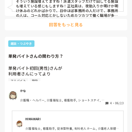
そういう施設増えてますね！派遣スタッフだけで回してる施設
も増えている感じもしますね！正社員は、夜勤入りか明けか明
なんで自分がおしえるの？ってなってしまうことが多いです
け休みのどれかばかりで、日中ほぼ事務所の人だけで、事務所
の人は、コール対応とかしないためカツカツで働く職場が多い
ですからね！
回答をもっと見る
雑談・つぶやき
単発バイトさんの関わり方？
単発バイト初回(男性)さんが

利用者さんにってより

私にめちゃくちゃコミュニケーション

アルバイト
施設
取ってくるのは何でしょう？

嫌ってわけじゃないけど「下の名前なに？」

かな
「若そうだね」「どこに住んでるの？」って

介護職・ヘルパー, 介護福祉士, 看護助手, ショートステイ, 初
仕事に関係ないじゃんって思ってしまった。

4
・
06/23
任者研修, ユニット型特養, 障害福祉関連
悪い人じゃないとは思うけど

なんで私に質問？って疑問に思ってしまった。

HIMAWARI
性格悪いなぁ私って思った😭😭
介護福祉士, 看護助手, 従来型特養, 有料老人ホーム, 介護老人保健施