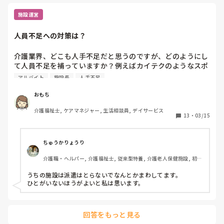
細かな事ま
すね。教える
施設運営
単発はリピ
教えるのが
アルも更新
人員不足への対策は？
違えてやって
しかも慣れ
介護業界、どこも人手不足だと思うのですが、どのようにし
すぐ、こい
て人員不足を補っていますか？例えばカイテクのようなスポ
る…

ットバイトに入ってもらうとか、施設長や事務員も現場に出
アルバイト
施設長
人手不足
単発ワーカ
るとか、そもそも利用者さんの受け入れをお断りすると
ねー！と思い
か。。皆さんの事業所ではどのように対応していますか？
おもち
あまりに失
は、数回は
介護福祉士, ケアマネジャー, 生活相談員, デイサービス
ません。

13
・
03/15
初心者の極
れるのでしょ
ちゅうかりょうり
私はそのよ
短時間のみ
介護職・ヘルパー, 介護福祉士, 従来型特養, 介護老人保健施設, 初任
だと特にマ
者研修, 実務者研修
がら、時に
うちの施設は派遣はとらないでなんとかまわしてます。

ありますが…

ひとがいないほうがよいと私は思います。
フルタイム
てしまい、
厳しく見られ
回答をもっと見る
最近カイテク