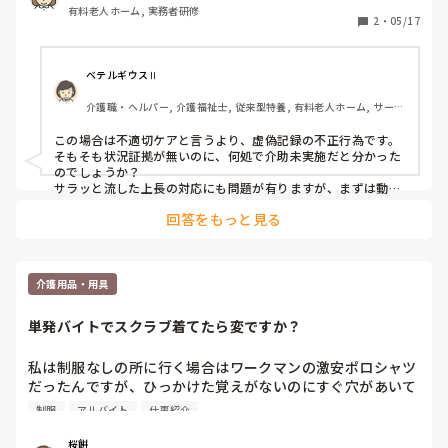
有料老人ホーム, 実務者研修
私も加担してることになる…？どこに相談したらいいの…？
2
・
05/17
ベテルギウスⅡ
介護職・ヘルパー, 介護福祉士, 従来型特養, 有料老人ホーム, サービ
ス付き高齢者向け住宅, デイサービス, 初任者研修, 実務者研修, ユニ
ット型特養
この場合は不適切ケアと言うより、虚偽記録の不正行為です。

そもそも状況証拠が無いのに、何処で介助未実施だと分かった
のでしょうか？

サラッと流した上長の対応にも問題が有りますが、まずは動か
ぬ証拠を見つけて改めて上長に報告、相談した方がいいです。

回答をもっと見る
それでも上長が動かなければ、更に上の役職者に報告、相談す
るか行政に不正受給していると内部通報するか、です。
介護用品・用具
単発バイトでスクラブ着てたら変ですか？
私は制服なしの所に行く場合はワークマンの激安ポロシャツ
だったんですが、ひっかけた覚えがないのにすぐ穴があいて
いてコスパ悪いなと思い始めました。

制服
アルバイト
仕事紹介
前の会社でもらったゴルフ用のまあまあお高いポロシャツが
良くてヘビロテしてるんですが自分で買える金額ではな
桜餅