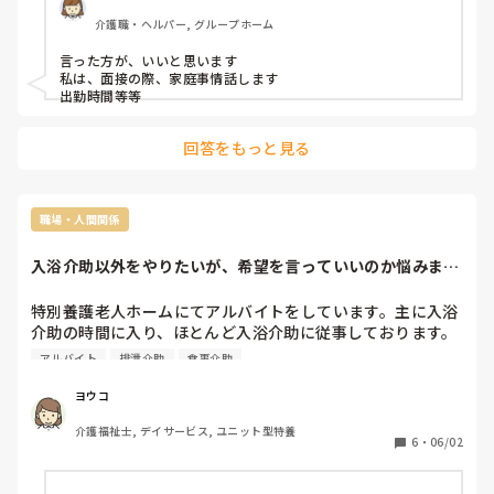
介護職・ヘルパー, グループホーム
言った方が、いいと思います

私は、面接の際、家庭事情話します

出勤時間等等
回答をもっと見る
職場・人間関係
入浴介助以外をやりたいが、希望を言っていいのか悩みま
す。
特別養護老人ホームにてアルバイトをしています。主に入浴
介助の時間に入り、ほとんど入浴介助に従事しております。
今後、食事介助や、排泄介助にも入りたいと思っています
アルバイト
排泄介助
食事介助
が、そういった希望を出してもいいものなのか悩んでいま
す。施設として決まった時間に決まったことをやるスタッフ
ヨウコ
が、他の業務をやりたいという希望は管理者側として迷惑に
介護福祉士, デイサービス, ユニット型特養
なるのかなと考えています。ご助言いただければ幸いです。
6
・
06/02