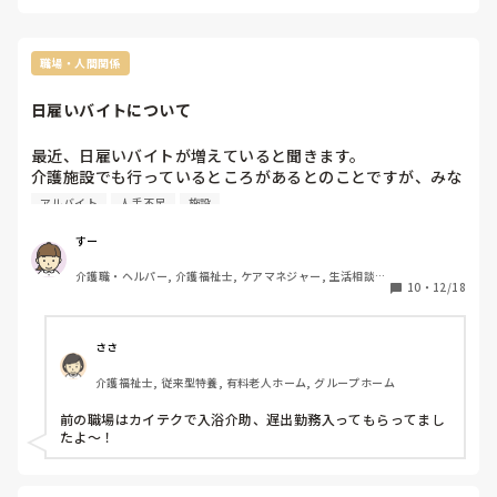
り、面接の日取りなどもきちんと決めてもらったり、断る場合
今は、介護の単発バイト、カイテクやつてます。

も担当の方が上手く断ってくれました。たくさんの施設を提案
カイテクの施設は、応募する気ありません。

してくださったり。面接のアドバイスなどもして下さります。
とても親身になって対応して下さいました。

職場・人間関係
皆さんのアドバイス頂きたいです。

ただやはりネガティブな発言はやめたほうがいいと言われまし
日雇いバイトについて
たが、身体を壊したことだけ伝えるのではなく、身体を壊しま
したが今は回復し、仕事に励みたいと伝えてみるのもいいのか
なと思います。またカイゴジョブなどだとやめた理由について
最近、日雇いバイトが増えていると聞きます。

も伝えておけばそこも含めて事業所の方にこういう方ですと、
介護施設でも行っているところがあるとのことですが、みな
伝えて下さりますので面接で伝えやすくなるかもしれません。
さんの施設もどこかのサイトに登録してたり実際に働いても
アルバイト
人手不足
施設
らったりしていますか？
すー
介護職・ヘルパー, 介護福祉士, ケアマネジャー, 生活相談
10
・
12/18
員, 有料老人ホーム, 居宅ケアマネ, 社会福祉士
ささ
介護福祉士, 従来型特養, 有料老人ホーム, グループホーム
前の職場はカイテクで入浴介助、遅出勤務入ってもらってまし
たよ〜！