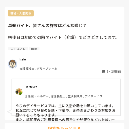
しなくてよ
するのが難し
また、キャ
職場・人間関係
和となって
にキャンセ
なと思います
単発バイト、皆さんの施設はどんな感じ？
どんな立場
明後日は初めての隙間バイト（介護）でどきどきしてます。

ですよね。
皆さんの施設では隙間バイトや単発バイトの職員さんは来ら
アルバイト
職場
れてますか？

またどこまでの事をしてもらっていますか？

hale
ちなみに

介護福祉士, グループホーム
私の勤めるグループホームは見ず知らずの方に直接介護はご
2
・
29日前
利用者様が混乱するとの点で食事準備やトイレ、入浴後の風
Harfevre
介護職・ヘルパー, 介護福祉士, 生活相談員, デイサービス
うちのデイサービスでは、主に入浴介助をお願いしています。
状況に応じて昼食の配膳・下膳や、お茶のおかわりの対応をお
願いすることもあります。

また、認知症のご利用者様への声掛けや見守りなどもお願いし
ています。

回答をもっと見る
介助をお願いする際は、必ず常勤職員が近くにいて、すぐフォ