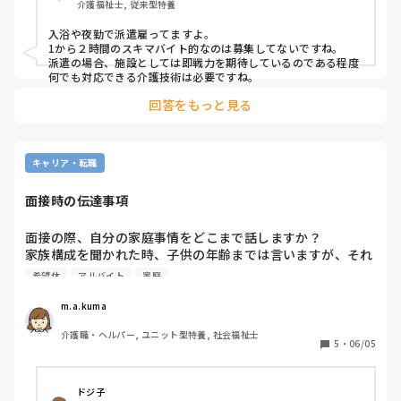
介護福祉士, 従来型特養
入浴や夜勤で派遣雇ってますよ。

1から２時間のスキマバイト的なのは募集してないですね。

派遣の場合、施設としては即戦力を期待しているのである程度
何でも対応できる介護技術は必要ですね。
回答をもっと見る
キャリア・転職
面接時の伝達事項
面接の際、自分の家庭事情をどこまで話しますか？

家族構成を聞かれた時、子供の年齢までは言いますが、それ
以外は特に話していません。

希望休
アルバイト
家庭
しかし、子供に障害があるため、小学生ですが一人で留守番
が出来ず、学校が休みの時は仕事も休むしかありません。

m.a.kuma
アルバイトなので希望休が取れるのでわざわざ子供に障害が
介護職・ヘルパー, ユニット型特養, 社会福祉士
あるとか言わなくていいかな…と思いつつ。

5
・
06/05
内定後には毎回世間話の延長で伝えていますが、面接時から
伝える必要ってあるのでしょうか？
ドジ子