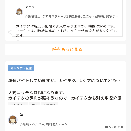
経験者の方教えて下さい。
アンジ
介護福祉士, ケアマネジャー, 従来型特養, ユニット型特養, 居宅ケア
マネ
カイテクは幅広い施設で求人がありますが、時給は安めです。

ユーケアは、時給は高めですが、イ○ーゼの求人が多い気がし
ます。

単発バイトだから人間関係が無いと思われがちですが、どこに
回答をもっと見る
でもおかしな職員がいるもで、今日しか合わない人だと思って
酷い事をしてくる場合もあれば、施設全体がおかしくて、今日
来たばかりの人へベテラン正社員の様に働けと言うところもあ
ります。

あくまで、極端に悪いところの話ですが、カイテクで評価4.7
キャリア・転職
以下の施設はかなりの人数が悪く付けないとその数字にはなら
ないと聞きました。
単発バイトしていますが、カイテク、Uケアについてどう思
われますか？
大変ニッチな質問になります。

カイテクの評判が悪そうなので、カイテクから別の単発介護
バイトに移ろうかと思っています。

アルバイト
ケア
人間関係
Uケアの評判をご存知の方はいらっしゃいますか？

以前はカイテクにいたけど、Uケアのしごとをやっている方
笑
いらっしゃいましたら、ご意見をお聞かせください。

介護職・ヘルパー, 有料老人ホーム
また、事業者側の方で、カイテク、Uケアについてどうお考
5
・
05/18