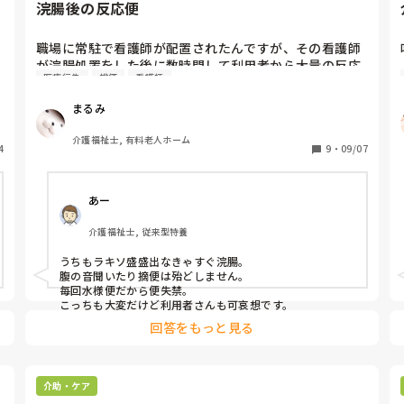
かなと感じます。

浣腸後の反応便
個人的には、「どこまでが介護でどこからが医療か」を曖
昧にしたまま現場任せにするのはリスクがあるので、しっ
職場に常駐で看護師が配置されたんですが、その看護師
かり指示書や手順を明確にしておくことが大事だと思いま
が浣腸処置をした後に数時間して利用者から大量の反応
す。
医療行為
排便
看護師
便が出るんですよねぇ。浣腸では無く摘便だったとして
も処置後の排便が凄くて💧

まるみ
私は母を看ているので浣腸も摘便もしているんですけど
介護福祉士, 有料老人ホーム
4
処置後に確かに反応便はあるけど大量なんて事は無いの
9
・
09/07
でおかしいおかしいとずっと思っています。

あー
皆さんの施設の看護師さんの処置はいかがですか？
介護福祉士, 従来型特養
うちもラキソ盛盛出なきゃすぐ浣腸。

腹の音聞いたり摘便は殆どしません。

毎回水様便だから便失禁。

こっちも大変だけど利用者さんも可哀想です。
回答をもっと見る
介助・ケア