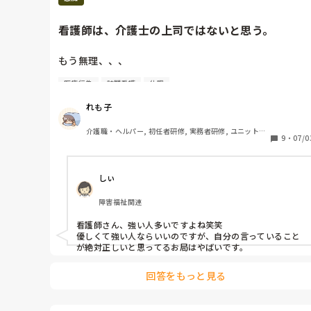
陥れたい、が念頭におありの場合、私の場合コメントはそ
ぐわないので、また教えて下さると…
看護師は、介護士の上司ではないと思う。
もう無理、、、

医療行為
訪問看護
休暇
有給付与（8月〜）まで待ちたかったけど、退職代行使
てでも今すぐ消えたいwwwww

れも子
今日、ユニットリーダーには、今まで思っていた事を全
介護職・ヘルパー, 初任者研修, 実務者研修, ユニット型
てぶつけました。本当に介護士サイドでの人間関係には
9
・
07/0
特養
悩んでないのにな…他が酷すぎて…

しぃ
前から思っていたけど、（一部のお局看護師数名）上司
気取りの看護師は腹立つ💢💢

障害福祉関連
私は、看護師という職業はとても尊敬しているし、医療
看護師さん、強い人多いですよね笑笑

行為に携わるぐらいだから、介護士以上のプレッシャー
優しくて強い人ならいいのですが、自分の言っていること
があると思うから、ピリピリするのも分からなくはな
が絶対正しいと思ってるお局はやばいです。
い。

（※偉そうに言えないけど、医療行為は、利用者さんの
回答をもっと見る
命にも関わるし、失敗は許されないからプレッシャーは

仕事に慣れていても過大だとは思う。）
