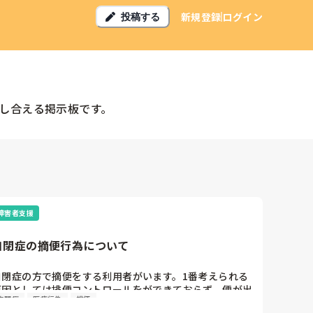
新規登録
ログイン
投稿する
し合える掲示板です。
障害者支援
自閉症の摘便行為について
自閉症の方で摘便をする利用者がいます。1番考えられる
原因としては排便コントロールをができておらず、便が出
自閉症
医療行為
排便
ていないのだと思います。ですが、ご家族は薬が嫌いで協