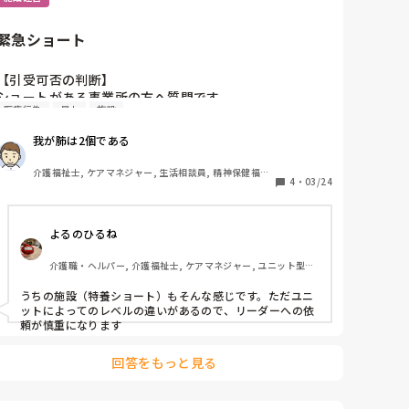
ん、当たり前過ぎです。違反。

正直｢は？｣と思ってしまいました。仕事開始前なのだか
ケアマネが付いていたら、すぐに報告して下さい。住宅型
ら仕事開始してから準備したら良いのでは？お礼って
であれば、訪問看護の手配含めて対応するのが、極普通で
緊急ショート
何？私はただでさえ早番の日は30分以上早く出勤してい
すし、対応不可の施設でしたら転入まで（訪看が無理な場
合）考えるケースです。非常に悪質ですね…

るし、電車の時間的に今以上早く出勤することは出来な
念の為ですが、利用者さんが打ってるのを見守りでなく、
【引受可否の判断】

いと伝えているのに何でそんな事を言われないといけな
介護職が単位数確認や、実際に打つんですよね…

ショートがある事業所の方へ質問です。

い？準備してくれた事に関してお礼するのは分かります
論外です…　知れるとこしれたら営業停止になる事案で
医療行為
暴力
施設
ロング引き受けの際、

し勿論言われなくてもします。

す、、
我が肺は2個である
①問い合わせの電話が来た時点で「引き受けます」と伝
今の職場は介護士と看護師の仲もあまり良くないし｢ここ
える

の看護師は仕事しないから期待しないで｣とか｢看護師が
介護福祉士, ケアマネジャー, 生活相談員, 精神保健福祉
②電話では判断せず、事前訪問に行ったその席で「引き
4
・
03/24
やってくれれば良いんだよこんなの｣、｢看護師は文句言
士, ユニット型特養, 社会福祉士
受けます」と判断

ってくるだけで何もしない｣等言いたい放題

③電話でも判断せず、事前訪問で状態確認しかつその場
よるのひるね
でも引き受け可否を判断せず、一旦施設に持ち帰り、そ
私は看護師さんに大してそんな事は思いたくありませ
の後返事をする。

ん。

介護職・ヘルパー, 介護福祉士, ケアマネジャー, ユニット型特
私達介護士に出来ない医療行為を看護師さん達はやって
養
の、どれかになると思うのですが、

くれているし、何かあった時処置を出来るのは看護師さ
うちの施設（特養ショート）もそんな感じです。ただユニ
皆様の事業所はどのように決めていますか？私の事業所
んです。

ットによってのレベルの違いがあるので、リーダーへの依
は基本①ですが、

頼が慎重になります
毎日愚痴を色んなところから聞くのでそれもあってうん
・暴力行為

ざりしています。

回答をもっと見る
・夜間の吸引などのうちの施設では対応できない医療行
為

あと単純に看護部長が変な人です
