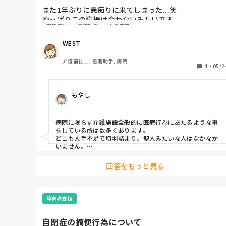
また1年ぶりに愚痴りに来てしまった...笑

やっぱりこの職場は合わないみたいです

医療行為
看護助手
人手不足
この1年でかなりの看護師さんが辞めてしわ寄せとして
看護助手の仕事量が増えてます...

WEST
医療行為ではないのか？という仕事まで振られてきてて
疑問な毎日です...

介護福祉士, 看護助手, 病院
目を瞑って働くべきか見切りをつけるべきか悩んでま
4
・
05/2
す...
もやし
病院に限らず介護施設全般的に医療行為にあたるような事
をしている所は数多くあります。

どこも人手不足で切羽詰まり、聖人みたいな人はなかなか
いません。

もし見切りをつけるのであれば、必ず辞めたい理由を明確
にしないと後々しんどいと思います。
回答をもっと見る
障害者支援
自閉症の摘便行為について