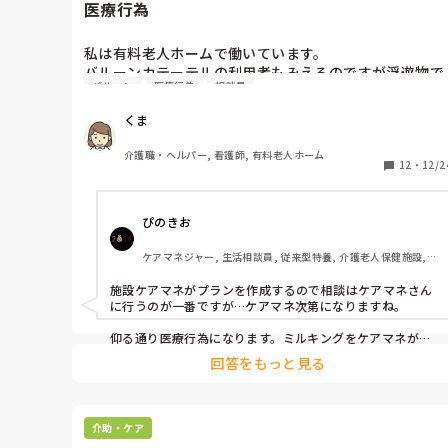
医療行為
私は有料老人ホームで働いています。

バルーンカテーテルの利用者もみえるのですが浮遊物で
バルーン
医療行為
相談員
詰まりやすいからミルキングをするように言われまし
た。

くま
これって医療行為ですよね？何かと医療行為をさせよう
とする相談員とリーダー。どこに相談すればいいでしょ
介護職・ヘルパー, 看護師, 有料老人ホーム
うか？
12
・
12/2
ぴのきお
ケアマネジャー, 生活相談員, 従来型特養, 介護老人保健施設, 
ショートステイ, デイケア・通所リハ, 居宅ケアマネ
施設ケアマネがプランを作成するので相談はケアマネさん
に行うのが一番ですが…ケアマネ次第になりますね。

仰る通り医療行為になります。ミルキングをケアマネがど
う解釈をしているか。自分に都合の良いように解釈してた
回答をもっと見る
らちょっとおっかないです。万が一逆流させて感染症、体
調不良による容体の急変など起きた場合、家族への説明、
どのようにするのかなあと同じケアマネでも思うことがあ
ります。

介助・ケア