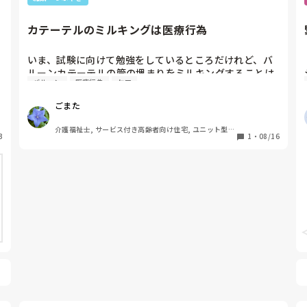
カテーテルのミルキングは医療行為
いま、試験に向けて勉強をしているところだけれど、バ
ルーンカテーテルの管の埋まりをミルキングすることは
バルーン
医療行為
ケア
っ
医療行為だって出てきたヮ。

以前いた施設では当たり前のようにナース了解のもと介
ごまた
護職がやっていたけど、やっぱりいけなかったんだ…で
も、依然として気付いたときに今もやってるんだろう
介護福祉士, サービス付き高齢者向け住宅, ユニット型特
3
な……　

1
・
08/16
養
本当はナースに報告すればいいのね〜