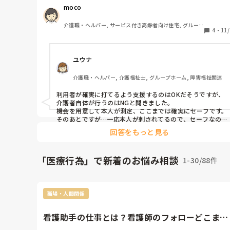
施設に看護士はいますが、夜勤帯はいなく、早番も朝の
moco
時まで来ません。

今朝の5時過ぎに、指導してくれてた方にインスリンの
介護職・ヘルパー, サービス付き高齢者向け住宅, グルー
り方分かる？と聞かれたので、看護職員でもないのにな
4
・
11/
プホーム, 初任者研修, ユニット型特養
聞くんだろう、おかしいな？と思ってたのですが、8時
なり、インスリンを打つ利用者のとこへ行って見てみる
ユウナ
と、ヘルパーが試験紙を開封しセットし、利用者は、針
刺し血糖測定。インスリン注射は、お腹をヘルパーが何
介護職・ヘルパー, 介護福祉士, グループホーム, 障害福祉関連
かつまみ消毒、針を刺す瞬間はヘルパーが注射器を利用
と一緒に持つ？添える？感じでやっていました。ここま
利用者が確実に打てるよう支援するのはOKだそうですが、
が夜勤の仕事と言われてるのですが、ヘルパーがしても
介護者自体が行うのはNGと聞きました。

いのですか？医療行為にあたるためダメだった気がする
機会を用意して本人が測定、ここまでは確実にセーフです。
ですが、グレーすぎて分かりません。

そのあとですが…一応本人が刺されてるので、セーフなので
はないでしょうか。

そして、夜勤中に夜間、薬を飲ませてくれと申し送りが
回答をもっと見る
服薬は…一包化されていないやつに関してはNGですね。一
った利用者に薬を飲ますため、薬がセットされてるとこ
包化され、尚且つ名前と日付、いつの薬（食前食後、朝、
確認したら、薬がなく…飲ませれませんでした。指導し
昼、晩、就寝など。）かがわかっていなければアウトです。
くれてる方が、こういう風に飲ませないといけない薬が
「医療行為」で新着のお悩み相談
1-30/88件
かったりすることが多々あると言っていて…薬箱を確認
ると、利用者全員の薬が薬袋には名前が書いてあります
が、一つの箱の中に全部バラバラと入れられていたので
職場・人間関係
利用者の名前の一致ができてない段階で服薬介助するの
怖いです。

看護助手の仕事とは？看護師のフォローどこまで
そのため、次の夜勤からもおいでと誘われてるのですが
悩んでいます。
するのか教えてください