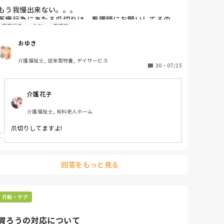
もう我慢出来ない。。。

医療行為にあたる爪切りは、看護師にお願いしてるの
医療行為
入社
看護師
に、人とられちゃうとか、化膿してる爪ならやるけど、
それ以外は先輩に教わってって言われてるけど、爪を切
おゆき
ること自体が間違っているのに。。。

切らずに、綺麗な爪だけ

介護福祉士, 従来型特養, デイサービス
入職3年目のペーペーが20年以上のベテランに申し出て
30
・
07/15
も、何も変わらん。。。

揉め事になるくらいにした方がいいものか、流しては居
介護花子
られずどうしよう。。。
介護福祉士, 有料老人ホーム
爪切りしてますよ!
回答をもっと見る
介助・ケア
胃ろうの対応について