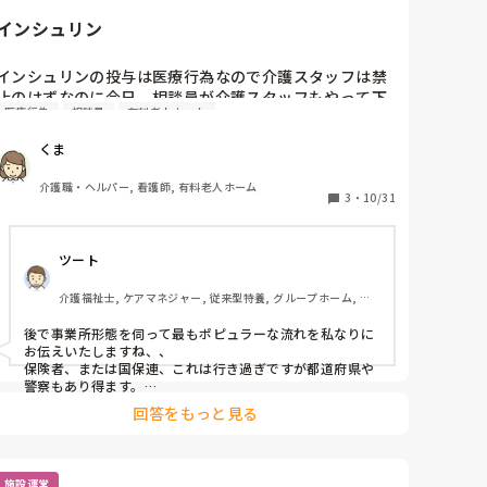
最初の病院が忙しくも色々と学べたので、その後は大体や
だけど、仕事中何度も何度も｢介護職辞めたいな｣と思う
ってこれました。その中でも、ユニット型特養が一番嫌で
ことがあります。

インシュリン
した。人間関係が最悪でした。本当に私の中では変な人、
癖が強い人しかいない気がします。

私が勤める職場には日勤が無く早番、遅番、夜勤のみ
すみません、だいぶ脱線しました。

インシュリンの投与は医療行為なので介護スタッフは禁
で、私は体調面と体力面で夜勤無しで入職したのです
今は施設でも柔軟にシフトを組んでいる所もあったり、日
止のはずなのに今日、相談員が介護スタッフもやって下
が、周りの先輩からは｢夜勤やらないのに正職員なの？｣

勤のみの求人も多いですよ。しのさんが本当に辛いのだっ
医療行為
相談員
有料老人ホーム
さい！と…　看護師が毎日、朝いるわけではないので仕
たら、辞めてもいいと思います。

と言われ説明すると｢夜勤やらないのに正職員になれるん
方ないと…　医療行為を介護スタッフにやらせるのは恐
あまり、アドバイスになってない感じになっていたら、す
だ｣と言われます。恐らく、悪気があるとか嫌味を言って
くま
ろしいです。どこに相談すればいいのでしょうか？
みません。
いるとかでは無いと思うのでその時は受け流しました。

介護職・ヘルパー, 看護師, 有料老人ホーム
3
・
10/31
家から職場が遠く、電車通勤なのですが仕事の準備をす
るのに皆早く来て15分前から仕事をしています。

ツート
前残業ということになりますが、その分の残業代とかそ
の分早く帰れるとかは全く無いです。

介護福祉士, ケアマネジャー, 従来型特養, グループホーム, デ
イサービス
入職時に前残業があるとかは聞かされませんでした。

後で事業所形態を伺って最もポピュラーな流れを私なりに
お伝えいたしますね、、

保険者、または国保連、これは行き過ぎですが都道府県や
前に｢〇時まで待ったけど、来なかったから先に準備して
警察もあり得ます。

いた。電源を入れたり色々準備があるから仕事前にしな
どんな状況なんですか？　看護師のいないこともある
回答をもっと見る
ければならないのに、仕事開始まで待ってちゃダメだ
朝…　住宅型有料老人ホームですかね?　そうだとタグで思
よ、先に他の人が準備してくれてたら追いかけてお礼し
いましたが、いつなら必ずナースはいるのですかね…

これは、インスリンが朝必ずで医療職がいないのでした
なくちゃ｣と言われました

ら、そのような利用者さんを受け入れ可にしてはいけませ
施設運営