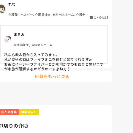
力をあおげませんでした。

れむ
施設としてできるのは運動を取り入れる事くらいしかない
でしょうか？人前で摘便をしてそれを食べてしまうので、
介護職・ヘルパー, 介護福祉士, 有料老人ホーム, 介護老人
やはり辞めさせてあげたいです。

1
・
04/24
保健施設, サービス付き高齢者向け住宅, デイサービス, 訪
問介護, 初任者研修, 実務者研修, 障害福祉関連, 障害者支
案があれば教えてください。
援施設
まるみ
介護福祉士, 有料老人ホーム
私なら飲み物から入ってみます。

私が便秘の時はファイブミニを飲むと出てくれますw

お茶にイージーファイバーとかを溶かすのもありと思います
が家族が理解するかどうかですよねぇ💧
回答をもっと見る
新人介護職
👑殿堂入り
爪切りの介助