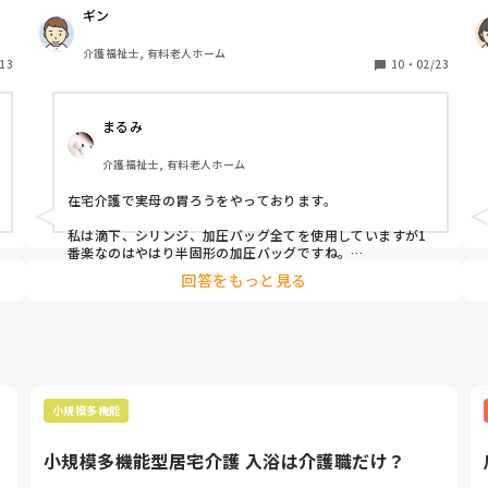
8
ギン
液体の滴下はした事がありますが、半固形の対応は難しい
や
ですか?加圧バック使用、シリンジを使用し手動でされて
介護福祉士, 有料老人ホーム
ぜ
13
ますか?

10
・
02/23
に
喀痰吸引2号を修了してます。
まるみ
を
度
介護福祉士, 有料老人ホーム
者
で
在宅介護で実母の胃ろうをやっております。

い
の
私は滴下、シリンジ、加圧バッグ全てを使用していますが1
番楽なのはやはり半固形の加圧バッグですね。

手動の加圧バッグに栄養剤とチューブを繋ぐシリンダを接続
あ
回答をもっと見る
してシュコシュコと加圧すればOKなので簡単ですよ。終了
を
後はシリンジ(カテーテルチップ)でフラッシュすれば終了で
て
す。

な
す
カテーテル式でもボタン式でも接続チューブは介護職は出来
ないですね💧

せっかくの喀痰吸引の資格なのに接続チューブと脱気が出来
、
ないって何だかおかしな資格だなとつくづく思います。
小規模多機能
が
小規模多機能型居宅介護 入浴は介護職だけ？
、