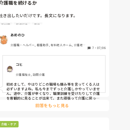
せっかくの喀痰吸引の資格なのに接続チューブと脱気が出
介護職を続けるか
来ないって何だかおかしな資格だなとつくづく思います。
吐き出したいだけです。長文になります。

再就職
医療行為
復帰
介護職を通算5〜6年程続けておりメンタルを壊して退職
あめのひ
を2回ほどしています。

介護職・ヘルパー, 看護助手, 有料老人ホーム, 介護老人
もう何度も介護職に戻りたくないと思って別職種へ転職
7
・
07/06
保健施設, 病院, 無資格
しようとしても、体調不良が原因で退職した事が不安等
が理由で全て不採用でした。

コヒ
金銭面に全く余裕が無く、失業手当を受給していました
介護福祉士, 訪問介護
がずっとは頼れないので覚悟を決めて再度介護職に復帰
し、再就職手当を貰い何とか生きています。

初めまして、やはりどこの職場も嫌み等を言ってくる人は
必ずいますよね。私も今までずっと介護しかやっていませ
ん。途中、介護が辛くなり、職業訓練を受けたりして介護
今の職場は比較的楽しく仕事を出来ていますが、患者数
を客観的に見ることが出来て、また頑張って介護に戻って
ます。

がまぁまぁ多いこともあって忙しいは忙しいです。

回答をもっと見る
私も病院時代に、結構看護師さんに色々キツく言われたり
して、グサッときた事もあります。でもそれは、脳外の病
忙しいこと自体は良いことですし仕事も早く覚えられる
院だったので、大変だったから口調がキツかったって事も
のでありがたいと思っています。

ありました。口調はキツイ方は多かったけど、いい方が多
介助・ケア
かった気もしています。
