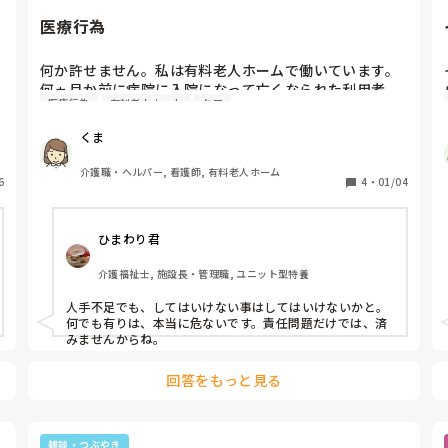
医療行為
何か許せません。私は有料老人ホームで働いています。

何ヵ月か前に病院に入院になって亡くなられた利用者。

医療行為
有料老人ホーム
ケア
インシュリンが必要でしたが看護師がいないからと介護
スタッフがインシュリン注射をしていました。

くま
バルーンカテーテルが入っていて浮遊物が多い利用者。

ミルキングは介護スタッフもしても良いと。

介護職・ヘルパー, 看護師, 有料老人ホーム
6
今後も介護スタッフに医療行為をさせる可能性大です。

4
・
01/04
事故が起きる前に回避したい。やっぱり専門の窓口に相
談するべきですよね？介護リーダーは間違いなくインシ
ひまわり君
ュリン注射をしたことがあります。
介護福祉士, 施設長・管理職, ユニット型特養
人手不足でも、してはいけない事はしてはいけないかと。
何でも有りは、本当に危ないです。責任問題だけでは、済
みませんからね。
回答をもっと見る
雑談・つぶやき