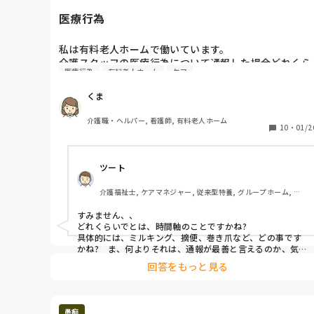
ケアマネが対応してくれなさそうな人でしたら、監督をし
ている介護保険課や高齢者福祉課に通報しても良いのかも
医療行為
しれません。（違反行為などを発見した場合は、報告義務
があります。ほとんどされることがないですが。）
私は有料老人ホームで働いています。

介護スタッフの医療行為について通報した場合どれくら
医療行為
有料老人ホーム
ケア
いで対応してもらえるのでしょうか？
くま
介護職・ヘルパー, 看護師, 有料老人ホーム
10
・
01/2
ツート
介護福祉士, ケアマネジャー, 従来型特養, グループホーム, デ
イサービス
すみません、、

どれくらいでとは、時間軸のことですかね?

具体的には、ミルキング、摘便、巻き爪など、どの事です
かね?　ま、何よりそれは、通報が最善と言えるのか、気
になりましたが…　注意や意見喚起などして、改善を試み
回答をもっと見る
た上で、改善なく“通報”、なのですよね、もちろん、、

なぜなら、行為禁止と思われるのでしたら、その根拠と実
際どうすべきかを強く＝責任感からやるべき、、当然です
よね…

愚痴