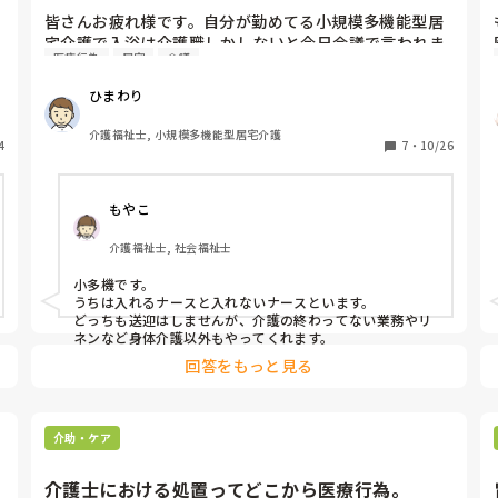
皆さんお疲れ様です。自分が勤めてる小規模多機能型居
宅介護で入浴は介護職しかしないと今日会議で言われま
医療行為
居宅
会議
した。というのも、ハルーンバックをしてる方のチュー
ブを外したり接続したりをしてるのですが、基本ナース
ひまわり
が居る日は医療行為にあたるのでお願いしてますが、そ
のナースから「なんでナースがしなきゃいけないの？ナ
介護福祉士, 小規模多機能型居宅介護
4
ースが居ない日は介護がやってるんじゃないの？」と動
7
・
10/26
いてくれません。以前勤めてた小規模多機能型居宅介護
はナースも入浴、訪問、レク、送迎など介護と同じ仕事
もやこ
してましたが、今勤めてるところは、入浴も送迎もしま
せん。なのでせめて入浴ぐらいはやってもらいたいと会
介護福祉士, 社会福祉士
議で言ったら、管理者は「入浴は基本介護がしますの
で」っとシャットアウトです。皆さんの小規模多機能型
小多機です。

居宅介護でナースは入浴してますよね？夜勤は人それぞ
うちは入れるナースと入れないナースといます。

れですが、入浴、訪問、食事介助などはしてますよね？
どっちも送迎はしませんが、介護の終わってない業務やリ
なにかアドバイスがあれば教えていただけたらと思いま
ネンなど身体介護以外もやってくれます。
す。よろしくお願いいたします。
回答をもっと見る
介助・ケア
介護士における処置ってどこから医療行為。