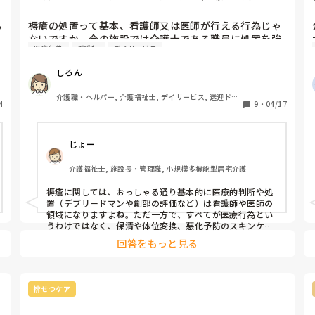
る
褥瘡の処置って基本、看護師又は医師が行える行為じゃ
ないですか。今の施設では介護士である職員に処置を強
医療行為
看護師
デイサービス
要しようとさせるんですが、この事、医療行為にあたる
って理解してるのか疑問？若しくはあたらないと思って
しろん
いるのか…

介護職・ヘルパー, 介護福祉士, デイサービス, 送迎ドラ
4
私は褥瘡についてあらゆる行為も医療行為だと思います
9
・
04/17
イバー
が、何処から何処までが出来てとかが難しい部分。

みなさんの施設ではどのような対応してますか？

じょー
褥瘡出来そうな部分にプロペト等の塗布は介護士が処置
しても良かったでしたっけ？
介護福祉士, 施設長・管理職, 小規模多機能型居宅介護
褥瘡に関しては、おっしゃる通り基本的に医療的判断や処
置（デブリードマンや創部の評価など）は看護師や医師の
領域になりますよね。ただ一方で、すべてが医療行為とい
うわけではなく、保清や体位変換、悪化予防のスキンケア
などは介護職の役割として位置付けられていると思いま
回答をもっと見る
す。

外用薬に関しては、医師の指示のもとであれば、軟膏塗布
など一部は介護職が行っている施設もありますが、創部の
排せつケア
状態によっては医療行為と判断される場合もあるので、施
設ごとのルールや看護師の判断に委ねられているのが実情