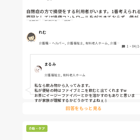
自閉症の方で摘便をする利用者がいます。1番考えられ
原因としては排便コントロールをができておらず、便が
自閉症
医療行為
排便
出ていないのだと思います。ですが、ご家族は薬が嫌い
で協力をあおげませんでした。

れむ
施設としてできるのは運動を取り入れる事くらいしかな
いでしょうか？人前で摘便をしてそれを食べてしまうの
介護職・ヘルパー, 介護福祉士, 有料老人ホーム, 介護老
で、やはり辞めさせてあげたいです。

1
・
04/2
人保健施設, サービス付き高齢者向け住宅, デイサービ
ス, 訪問介護, 初任者研修, 実務者研修, 障害福祉関連, 障
案があれば教えてください。
害者支援施設
まるみ
介護福祉士, 有料老人ホーム
私なら飲み物から入ってみます。

私が便秘の時はファイブミニを飲むと出てくれますw

お茶にイージーファイバーとかを溶かすのもありと思いま
すが家族が理解するかどうかですよねぇ💧
回答をもっと見る
介助・ケア