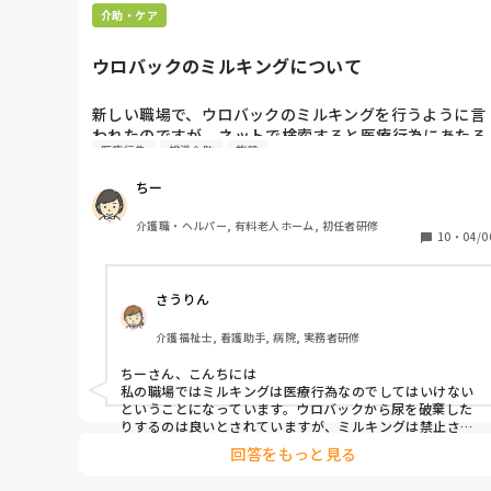
介助・ケア
けれど、業種が違うだけで、例え介護士に指示を出す場
面があったとしても、言い方は考えて欲しい。

ウロバックのミルキングについて
そして、イライラするのも人間だからお互い様だと思う
けど、うちら（介護士）に当たってくるなwww

新しい職場で、ウロバックのミルキングを行うように言
われたのですが、ネットで検索すると医療行為にあたる
上層部（施設長や課長など）にはにこやかに話す癖に、
医療行為
排泄介助
施設
と書いてあるとか、法律上行ってはいけない行為とある
介護士には冷淡な時点で、見下してるよね(¬_¬)←

のですが、やられている方はいますか？
（人によって態度変える人は、昔から嫌いです。）

ちー
介護職・ヘルパー, 有料老人ホーム, 初任者研修
祖父がお世話になった訪問看護師の方とか、今の所にも
10
・
04/0
気さくに話してくれる良い看護師の方も居るから何とも
言えないけど、周りに害しか与えないのなら、早く引退
してください。

さうりん
（サヨーナラーwww）

介護福祉士, 看護助手, 病院, 実務者研修
もう辞めるからどうでも良いけどね！！ww

ちーさん、こんちには

私の職場ではミルキングは医療行為なのでしてはいけない
もうここで一生懸命やるのが馬鹿馬鹿しいよ。。。😭
ということになっています。ウロバックから尿を破棄した
りするのは良いとされていますが、ミルキングは禁止され
ています
回答をもっと見る