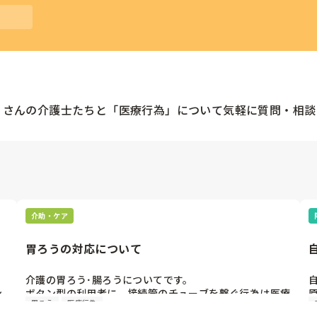
くさんの
介護士
たちと「
医療行為
」について気軽に質問・相談
介助・ケア
胃ろうの対応について
介護の胃ろう･腸ろうについてです。

ン
ボタン型の利用者に、接続管のチューブを繋ぐ行為は医療
胃ろう
医療行為
行為だと思うのですが、どうなんでしょうか?
