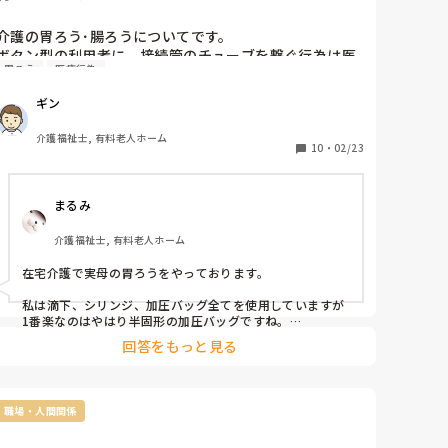
介護の胃ろう･腸ろうについてです。

ボタン型の利用者に、接続管のチューブを繋ぐ行為は医
胃ろう
医療行為
療行為だと思うのですが、どうなんでしょうか?

ギン
液体の滴下はした事がありますが、半固形の対応は難し
いですか?加圧バック使用、シリンジを使用し手動でされ
介護福祉士, 有料老人ホーム
てますか?

10
・
02/23
喀痰吸引2号を修了してます。
まるみ
介護福祉士, 有料老人ホーム
在宅介護で実母の胃ろうをやっております。

私は滴下、シリンジ、加圧バッグ全てを使用していますが
1番楽なのはやはり半固形の加圧バッグですね。

手動の加圧バッグに栄養剤とチューブを繋ぐシリンダを接
回答をもっと見る
続してシュコシュコと加圧すればOKなので簡単ですよ。終
了後はシリンジ(カテーテルチップ)でフラッシュすれば終
了です。

職場・人間関係
カテーテル式でもボタン式でも接続チューブは介護職は出
来ないですね💧
