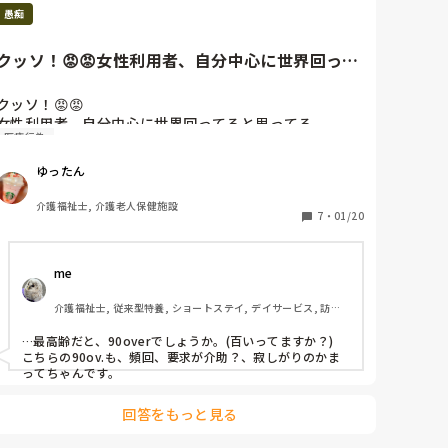
愚痴
があったら、帰宅してもらうなどの事を約束してもらえ
ればって感じです。
朝も5時過ぎに起きて6時には出勤する

遅番は夜も20時半過ぎに家に着いても自分の時間は無
クッソ！😡😡女性利用者、自分中心に世界回って
く、翌日が早番なら睡眠時間もそこまで確保出来ない

ると思ってる。夜間、別の利...
クッソ！😡😡

夜勤はやっていないので不規則ではありませんが、普通
女性利用者、自分中心に世界回ってると思ってる。

の時間帯に仕事をして帰りたいと思う日々

医療行為
夜間、別の利用者さんの排泄介助中にコールあり。交換
中で直ぐに行く事もできず。

ゆったん
コールを1回切って介助終わったらすぐ行こうと思った
愚痴や不満を書き出したので読むのが面倒になるほど長
のに頻回に押してくる。PHS越しに「他の方のおトイレ
介護福祉士, 介護老人保健施設
文になりましたが、もしここまで読んでくれた方がいる
のお手伝いしてるのでお待ちください」と伝えても押し
7
・
01/20
のなら感謝申し上げます。

てくる😇

介助が終わり行くと、「足の位置を整えて」と。言われ
ありがとうございました。

me 
る通り行い布団を掛けたら「足を広げて欲しかったんで
すけどね」初めから言え😇こちとらエスパーじゃない。

我儘な事は分かっているので、どうかコメントするなら
介護福祉士, 従来型特養, ショートステイ, デイサービス, 訪問
その人のコールが一旦落ち着いたと思ったら、夜中にま
暖かいお言葉でお願いいたします。

介護, ユニット型特養
たコール。向かうと、布団を剥いでおりお腹をだして
…最高齢だと、90overでしょうか。(百いってますか？)

「お腹いたいんですけど、何か(処置)して下さい」。
こちらの90ov.も、頻回、要求が介助？、寂しがりのかま
「夜中で看護師さんも1人しか居てないので、朝にならな
ってちゃんです。
いと処置は出来ないです。朝に看護師さんが来たら処置
してくれるよう頼みます」と伝えた所「貴方は何もして
回答をもっと見る
くれないんですね」と。

介護士と分かっているのに。
