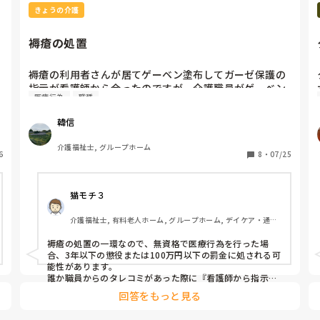
きょうの介護
褥瘡の処置
褥瘡の利用者さんが居てゲーベン塗布してガーゼ保護の
指示が看護師から合ったのですが、介護職員がゲーベン
医療行為
職種
韓信
介護福祉士, グループホーム
6
8
・
07/25
猫モチ３
介護福祉士, 有料老人ホーム, グループホーム, デイケア・通所
リハ, ユニット型特養
褥瘡の処置の一環なので、無資格で医療行為を行った場
合、3年以下の懲役または100万円以下の罰金に処される可
能性があります。

誰か職員からのタレコミがあった際に『看護師から指示さ
れたから』は通用しませんので話し合うべきでしょうね。
回答をもっと見る