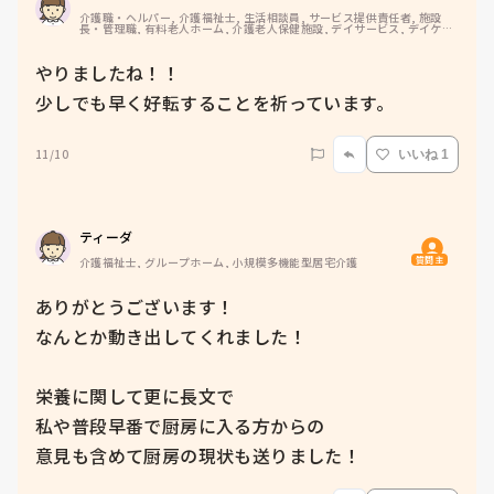
介護職・ヘルパー, 介護福祉士, 生活相談員, サービス提供責任者, 施設
長・管理職, 有料老人ホーム, 介護老人保健施設, デイサービス, デイケ
ア・通所リハ, 訪問介護, 介護事務, ユニット型特養, 障害福祉関連, 小規
模多機能型居宅介護, 社会福祉士
やりましたね！！

少しでも早く好転することを祈っています。
11/10
いいね 1
ティーダ
質問主
介護福祉士, グループホーム, 小規模多機能型居宅介護
ありがとうございます！

なんとか動き出してくれました！

栄養に関して更に長文で

私や普段早番で厨房に入る方からの

意見も含めて厨房の現状も送りました！