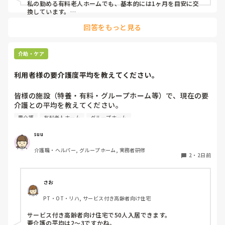
私の勤める有料老人ホームでも、基本的には1ヶ月を目安に交
換しています。

ただ、施設柄お元気な方も多く、ある程度自立されている方に
回答をもっと見る
関してはご本人のペースにお任せしています。

また、中には経済的な理由で頻繁な購入が難しい方もいらっし
ゃるため、状態を見つつ交換間隔を少し長めにするなど、個別
介助・ケア
の事情に合わせて柔軟に対応しています。

利用者様の要介護度平均を教えてください。
他の施設での対応も気になりますね。参考になれば幸いです。
皆様の施設（特養・有料・グループホーム等）で、現在の要
介護との平均を教えてください。

要介護
有料老人ホーム
グループホーム
できましたら、規模を添えて頂ければありがたいです。
suu
介護職・ヘルパー, グループホーム, 実務者研修
2
・
2日前
さお
PT・OT・リハ, サービス付き高齢者向け住宅
サービス付き高齢者向け住宅で50人入居できます。

要介護の平均は2〜3ですかね。
