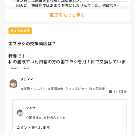
えた時には転職先を決めて辞めました。

因みに、施設見学はあまり参考にしませんでした。何故なら、
短時間でほんの一部分しか見させてくれないので良し悪しは判
回答をもっと見る
断出来ないからです。職場の人間関係は働いてみないと分かり
ません。
きょうの介護
歯ブラシの交換頻度は？
特養です

私の施設では利用者の方の歯ブラシを月１回で交換していま
す、みなさんのところはどれくらいの頻度で交換されていま
特養
ケア
すか？
よしママ
介護職・ヘルパー, 介護福祉士, ケアマネジャー, 従来型特養
2
・
2日前
ショウ
介護福祉士, 有料老人ホーム
コメント失礼します。
