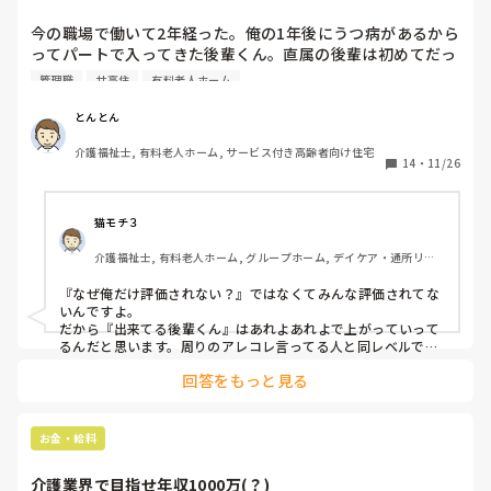
今の職場で働いて2年経った。俺の1年後にうつ病があるから
ってパートで入ってきた後輩くん。直属の後輩は初めてだっ
たから可愛がってた。そしてあれよあれよというまに正社員
管理職
サ高住
有料老人ホーム
になり、今やサービス提供責任者という役職がつき上司にな
りそう。で、同じ職場な人から悪気はないだろうけど、抜か
とんとん
れたねと言われたり、周りの友達にも冗談ぽく抜かれたとい
介護福祉士, 有料老人ホーム, サービス付き高齢者向け住宅
ったらそれをネタにされ、1人になったときにまた考えて落
14
・
11/26
ち込む日々。確かにその後輩は仕事できるし、信頼も厚い。
それに対しておれは仕事早いけど...利用者との関係ができて
いないといわれたり、目線を合わせて話したら？とか言われ
猫モチ３
るけど、それみんなやってないのになぜ俺だけ評価されな
介護福祉士, 有料老人ホーム, グループホーム, デイケア・通所リハ, 
い？

ユニット型特養
上司は仲良し人事を組んでるとか、他の職員の悪いとこ探し
『なぜ俺だけ評価されない？』ではなくてみんな評価されてな
をしてしまい、自分を卑下し、辞めたい

いんですよ。

絶対営業が向いてるとか、あれが向いてるとか考えるけど、
だから『出来てる後輩くん』はあれよあれよで上がっていって
失敗を恐れて動き出せない。MBTIは主人公で専門時代は主
るんだと思います。周りのアレコレ言ってる人と同レベルで比
較してるから出来てないことを『アナタもアイツも出来てない
人公すぎる生活が送れて幸せだった。それになりたいけどな
回答をもっと見る
じゃん』になるんです。出来てる人と比べたら『確かにあの人
れない悔しさ。だけど、こんな俺が上になりたいといった
は出来てる。だから短期間で色々任されてるのか…』となると
ら、なにいってるの？って思われるだけだし、言えない感
思います。

じ。もうすぐ冬の面談。また落ち込むんだろうな

アピールしろとかではなくて出来てる人を真似る。歴史を見て
お金・給料
わかってるよ。もっとアピールしろとかさ、丁寧に仕事しろ
も模範は成功のキッカケになってきたことが証明されてます。
とか。だけど、みんなこいつはダメってレッテルで見てるか
エネルギーがないって言う前に行動する。ココにこの長さの文
介護業界で目指せ年収1000万(？)
章を書き込むエネルギーはあるんでしょ。
ら、それを超えるには相当なエネルギーと行動が必要。そん