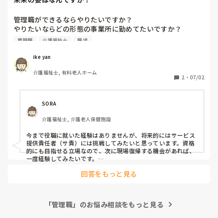
管理職ができるならやりたいですか？

やりたいならどの形態の事業所に勤めてたいですか？

まだ役職は何がいいですか？

管理職
介護福祉士
職場
例）特養　主任ケアワーカー
ike yan
介護福祉士, 有料老人ホーム
2
・
07/02
SORA
介護福祉士, 介護老人保健施設
今まで役職に就いた経験はありませんが、将来的にはサービス
提供責任者（サ責）には挑戦してみたいと思っています。資格
的にも目指せる立場なので、次に現場復帰する機会があれば、
一度経験してみたいです。

管理職まではまだ想像がつきませんが、現場に近い立場で職員
回答をもっと見る
や利用者さんを支える役割には興味があります。

施設形態でいうと、有料老人ホームや老健で働いた経験があり
ますが、個人的にはある程度動きがある職場の方が自分には合
っていると感じています。ゆったりしすぎた環境よりも、適度
「管理職」のお悩み相談をもっと見る
に忙しさがある方が時間もあっという間に過ぎて、やりがいを
感じられるタイプです。