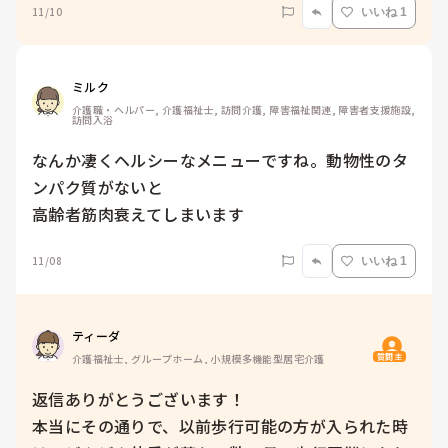
11/10
いいね 1
ミルク
介護職・ヘルパー, 介護福祉士, 訪問介護, 障害福祉関連, 障害者支援施設, 
訪問入浴
なんか凄くヘルシーなメニューですね。動物性のタ
ンパク質がないと

高齢者筋肉衰えてしまいます
11/08
いいね 1
ティーダ
質問主
介護福祉士, グループホーム, 小規模多機能型居宅介護
返信ありがとうございます！

本当にその通りで、以前歩行可能の方が入られた時