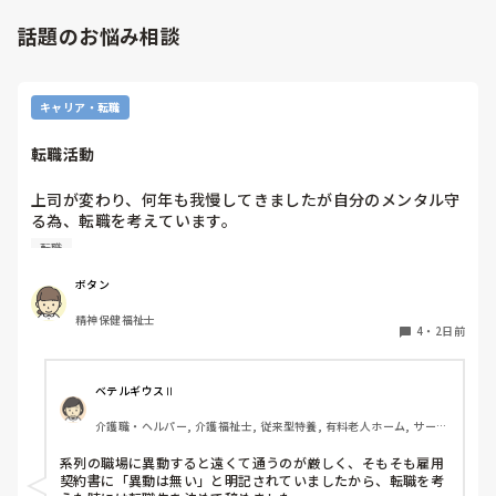
話題のお悩み相談
キャリア・転職
転職活動
上司が変わり、何年も我慢してきましたが自分のメンタル守
る為、転職を考えています。

納得できる仕事に出会うまでの間

転職
①今の所で我慢する

②系列の他職場に移動する

ボタン
皆さんならどうしますか？

精神保健福祉士
4
・
2日前
ベテルギウスⅡ
介護職・ヘルパー, 介護福祉士, 従来型特養, 有料老人ホーム, サービ
ス付き高齢者向け住宅, デイサービス, 初任者研修, 実務者研修, ユニ
ット型特養
系列の職場に異動すると遠くて通うのが厳しく、そもそも雇用
契約書に「異動は無い」と明記されていましたから、転職を考