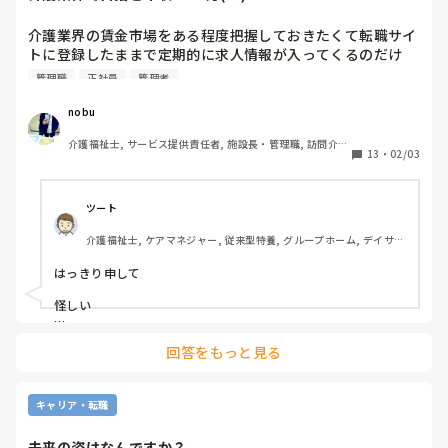
なの今ない

介護業界の賃金市場をある程度把握しておきたくて転職サイ
みんなそんな経験ある？
トに登録したままで定期的に求人情報が入ってくるのだけ
ど、管理職で年収1000万以上目指せる企業がうち以外にも
管理職
正社員
管理者
あるのか！とちょっと驚き。

正社員で手取り13万とか普通に掲載されるこの業界｡

nobu
年々上がって来てるのかな？いい傾向だと思う。
介護福祉士, サービス提供責任者, 施設長・管理職, 訪問介
13
・
02/03
護, 障害福祉関連
ツート
介護福祉士, ケアマネジャー, 従来型特養, グループホーム, デイサー
ビス
はっきり申して

怪しい

何%の人がそんな貰えるか、、

回答をもっと見る
今の介護報酬で、、

エリアマネージャーなんて、一生なれないシステム、つまりシ
ステム詐欺としか…

常識でない、から
キャリア・転職
未来の姿はなんですか？