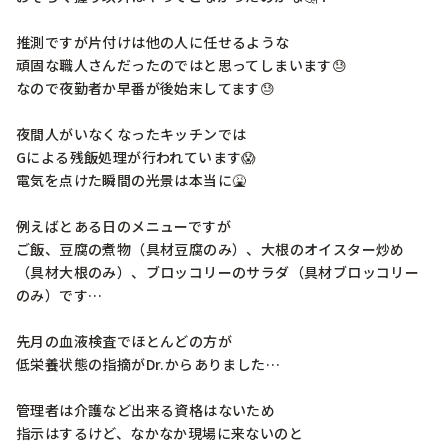
推測ですが片付けは他の人に任せるような

頑固な職人さんだったのではと思ってしまいます😓

なので夜勤者か早番が後始末してます😓

夜間人がいなくなったキッチンでは

Gによる残飯処理が行われています😱

電気を点けた瞬間の光景は本当に🤮

例えばとある日のメニューですが

ご飯、豆腐の煮物（具材豆腐のみ）、大根のオイスター炒め
（具材大根のみ）、ブロッコリーのサラダ（具材ブロッコリー
のみ）です…

先月の血液検査でほとんどの方が

低栄養状態の指摘がDr.からありました…

管理者は介護など出来る資格はないため

指示はするけど、なかなか現場に来ないのと
