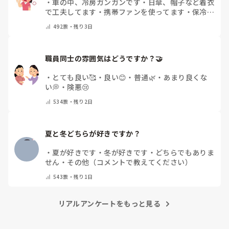
・
車の中、冷房ガンガンです
・
日傘、帽子など着衣
で工夫してます
・
携帯ファンを使ってます
・
保冷剤
を持ち運んでいます
・
特に暑さ対策はしていませ
492
票・
残り3日
ん
・
その他（コメントで教えて下さい）
職員同士の雰囲気はどうですか？🤝
・
とても良い🥰
・
良い😊
・
普通🌿
・
あまり良くな
い💭
・
険悪😢
534
票・
残り2日
夏と冬どちらが好きですか？
・
夏が好きです
・
冬が好きです
・
どちらでもありま
せん
・
その他（コメントで教えてください）
543
票・
残り1日
リアルアンケートをもっと見る