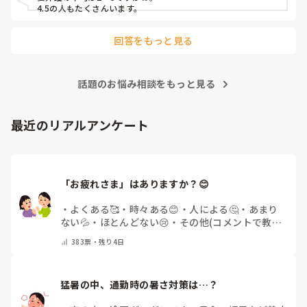
4.5の人もたくさんいます。
回答をもっと見る
話題のお悩み相談をもっと見る
最近のリアルアンケート
「お疲れさま」はありますか？😊
・
よくある🥰
・
時々ある😊
・
人による🤔
・
あまり
ない💦
・
ほとんどない😢
・
その他(コメントで教え
てください)
383
票・
残り4日
猛暑の中、通勤時の暑さ対策は…？