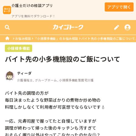
介護士
だけの相談アプリ
アプリで開く
アプリを無料でダウンロード！
お悩み相談
「小規模多機能」のお悩み相談
バイト先の小多機施設のご飯について..
小規模多機能
バイト先の小多機施設のご飯について
ティーダ
介護福祉士, グループホーム, 小規模多機能型居宅介護
バイト先の調理の方が

毎日決まったような野菜ばかりの煮物か炒め物の

料理しかしなくて利用者が可哀想でならないです💧

一応、元寿司屋で握ってたと自慢していますが

調理が終わって帰った後のキッチンも汚すぎて

おそらく握り以外はやってこなかったのかな🤔？
