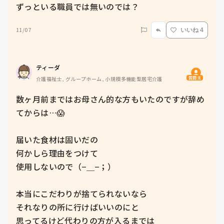
ずっといる職員では無いのでは？
11/07
いいね 4
ティーダ
質問主
介護福祉士, グループホーム, 小規模多機能型居宅介護
数ヶ月前まではお母さん的な方もいたのですが辞め
てからは…😱

届いた食材は固いだの

何かしら理由をつけて

使用しないので（−＿−；）

本当にこだわりが捨てられないなら

それなりの所に行けばいいのにと

思ってるけど代わりの方が入るまでは
