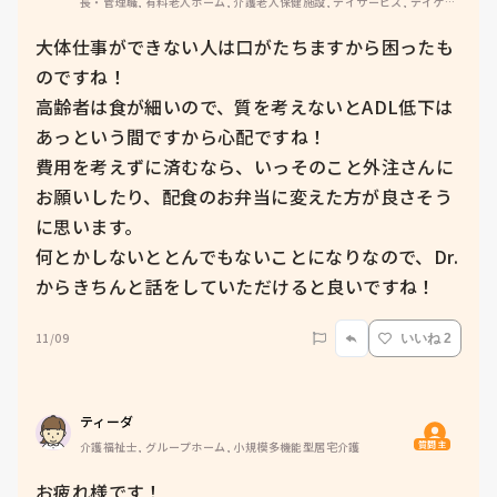
長・管理職, 有料老人ホーム, 介護老人保健施設, デイサービス, デイケ
ア・通所リハ, 訪問介護, 介護事務, ユニット型特養, 障害福祉関連, 小規
模多機能型居宅介護, 社会福祉士
大体仕事ができない人は口がたちますから困ったも
のですね！

高齢者は食が細いので、質を考えないとADL低下は
あっという間ですから心配ですね！

費用を考えずに済むなら、いっそのこと外注さんに
お願いしたり、配食のお弁当に変えた方が良さそう
に思います。

何とかしないととんでもないことになりなので、Dr.
からきちんと話をしていただけると良いですね！
11/09
いいね 2
ティーダ
質問主
介護福祉士, グループホーム, 小規模多機能型居宅介護
お疲れ様です！
