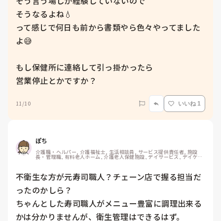
そう言う場しか経験していないので

そうなるよね💧

って感じで何日も前から書類やら色々やってました
よ😅

もし保健所に連絡して引っ掛かったら

営業停止とかですか？
11/10
いいね 1
ぽち
介護職・ヘルパー, 介護福祉士, 生活相談員, サービス提供責任者, 施設
長・管理職, 有料老人ホーム, 介護老人保健施設, デイサービス, デイケ
ア・通所リハ, 訪問介護, 介護事務, ユニット型特養, 障害福祉関連, 小規
模多機能型居宅介護, 社会福祉士
不衛生な方が元寿司職人？チェーン店で握る担当だ
ったのかしら？

ちゃんとした寿司職人がメニュー豊富に調理出来る
かは分かりませんが、衛生管理はできるはず。
