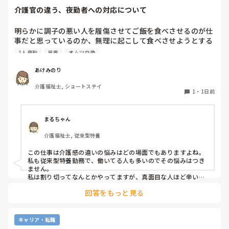
介護官の違う、夜勤者への対応について
私の考え対応が間違えていますか？
明らかに調子の悪い人を履傷させてご飯を食べさせるのが仕
事だと思っているのか、無理に起こして食べさせようとする
スタッフがいます。私が出勤して急変に気づき対応しました
1人夜勤
早番
オムツ交換
が、その後本人に聞き出しても自分の時は問題なかったか
（夜勤者）とか平気でドヤ顔でいます。

あけみのり
夜勤は1人夜勤です。その時はベトナム人と早番の2人体制で
介護福祉士, ショートステイ
したけども、どちらも急変対応に特化しておらず、この2人
1
・
1日前
が夜勤をすると見守り不足で大変になるんではないかなと危
惧してます。夜間はただオムツ交換変えればいい。トイレに
連れて行けばいい？寝るか寝ないか問題だみたい平気で言う
まるちゃん
ので人員が少ないため入らせていますが、きちんと見守りの
介護福祉士, 従来型特養
であれば夜勤も外すが管理者がオッケーを出しているので、
出勤日は誰かがどうにかなっているのではないかと怖すぎて
この仕事は介護感の違いの悩みはどの場面でもありますよね。

出勤するのが苦痛になります
私も従来型特養勤務で、働いてる人も多いのでその悩みはつき
ません。

私は割り切ってなんとかやってますが、真面目な人ほど辛いお
もいしてそうですよね。
回答をもっと見る
キャリア・転職