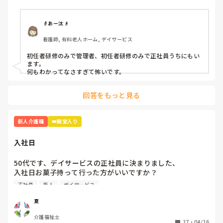
👵あー汰👴
看護師, 有料老人ホーム, デイサービス
初任者研修のみで管理者、初任者研修のみで正社員うちにもい
ます。

何もわかってなさすぎて怖いです。
回答をもっと見る
新人介護職
👑殿堂入り
入社日
50代です、デイサービスの正社員に決まりました、

入社日お菓子持って行った方がいいですか？

介護職経験は、デイケア、グループホーム、などあります
正社員
新人
デイサービス
が、忘れてしまいました、また他の方の意見も聞き参考にさ
せてくださいませ
夏
介護福祉士
27
・
04/26