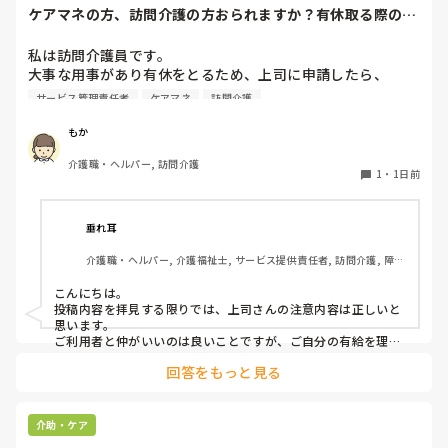
ケアマネの方、訪問介護の方おられますか？有休取る際の、
利用者やケアマネ...
私は訪問介護員です。

大事な用事があり有休をとるため、上司に申請したら、

代わりに訪問する職員を考えるとのこと。

サービス管理責任者
ケアマネ
訪問介護
また、利用者に対しては、私は利用者とよくプライベートの
話などもしたりと仲が良いため（←表現の仕方良くないかも
もか
です、すみません）こういう理由で休みをとるから、代わり
介護職・ヘルパー, 訪問介護
の人になるけどいいかという相談をしていました。利用者か
1
・
1日前
らは、「全然いいよ！優先してね」と言ってくださって、代
わりはいらないから中止でいいよとのこと。このことを上司
に伝えたら、注意されました。

垂れ耳
介護職・ヘルパー, 介護福祉士, サービス提供責任者, 訪問介護, 障害
上司の注意内容

福祉関連
→利用者に対して、こういう理由で有休をとると言ってはい
こんにちは。

けない。

投稿内容を拝見する限りでは、上司さんの注意内容は正しいと
→ケアマネに中止になることを伝える時は、有休をとるから
思います。

中止になったとは言わないこと。「中止にさせてもらうこと
ご利用者と仲がいいのは良いことですが、ご自分の有給を理由
にケアをキャンセルされるのは筋違いかと。

になった」ではなく「中止にさせてもらってもよろしいです
回答をもっと見る
それだけ、そのご利用者がもかさんのことを信頼されてるんで
か？」と聞くようにして。

しょうけど、もしもかさんご自身が体調不良でケアに行けない
場合のことを考えたら、他のスタッフも行けた方がローテーシ
と言われました。

ョン組めますよね。
介助・ケア