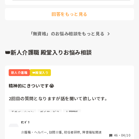
ず動きやすくなりました。

完璧を目指すより「時間内でできるベスト」を意識する感じで
回答をもっと見る
す。

あと、独り立ちして2週間で悩めているのは本当にすごいこと
だと思います。

「無資格」のお悩み相談をもっと見る
周りと比べて焦る気持ちも分かりますが、最初からスムーズに
終わる人の方が少ないです。

👑新人介護職 殿堂入りお悩み相談
「丁寧にやりたい」という気持ちは絶対に強みなので、そこは
大事にしつつ、少しずつ“力の抜き方”も覚えていけば大丈夫だ
と思います😊
新人介護職
👑殿堂入り
精神的にきついです😭
2回目の質問となりますが話を聞いて欲しいです。

4月から約1週間たち、仕事も少しずつですが覚えてきまし
モチベーション
デイサービス
人間関係
た。人間関係も少しずつ……·

ｵﾆｷﾞﾘ
この1週間精神的にきついです。

介護職・ヘルパー, 訪問介護, 初任者研修, 障害福祉関連
46
・
04/10