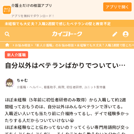
介護士
だけの相談アプリ
アプリで開く
アプリを無料でダウンロード！
未経験でも大丈夫？入職2週間で感じたベテランの壁と教育不足
お悩み相談
「新人介護職」のお悩み相談
未経験でも大丈夫？入職2週間で感じた
新人介護職
自分以外はベテランばかりでついていけ
なくてしんどいです
ちゃむ
介護職・ヘルパー, 看護助手, 病院, 初任者研修, ユニット型特養
ほぼ未経験（5年前に初任者研修のみ取得）から入職して約2週
間経っておもうのは、自分以外はみんなベテランで浮いてる。
入職近い人いても当たり前に介福持ってるし、デイで経験多かっ
たりする人だからついていけない😭

ほぼ未経験なこと伝わってないの？ってくらい専門用語飛び交っ