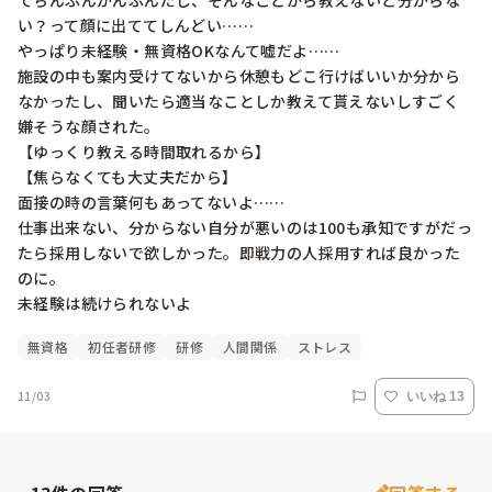
てちんぷんかんぷんだし、そんなことから教えないと分からな
い？って顔に出ててしんどい……

やっぱり未経験・無資格OKなんて嘘だよ……

施設の中も案内受けてないから休憩もどこ行けばいいか分から
なかったし、聞いたら適当なことしか教えて貰えないしすごく
嫌そうな顔された。

【ゆっくり教える時間取れるから】

【焦らなくても大丈夫だから】

面接の時の言葉何もあってないよ……

仕事出来ない、分からない自分が悪いのは100も承知ですがだっ
たら採用しないで欲しかった。即戦力の人採用すれば良かった
のに。

未経験は続けられないよ
無資格
初任者研修
研修
人間関係
ストレス
11/03
いいね 13