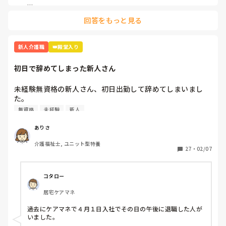
僕は全てを共有しないといけないとある種の強迫観念があり
「まだいるの！？」って言われるの、正直きついですよね…。

ます、例えば利用者同士の食材の交換の目撃や利用者は大丈
回答をもっと見る
夫と言うが身体の異常など。

私が意識していたのは大きく3つです。

①「全部完璧にやろうとしすぎない」

最初の頃は、全部きっちりやらなきゃと思って時間が足りなく
新人介護職
👑殿堂入り
緊急時は除きますが

なっていました。

初日で辞めてしまった新人さん
でも実際は「優先順位」がすごく大事で、

残業＝仕事できない

・安全に関わること

が根強い職場なので新人とは言えなんとかしたいです！！

・その日中に絶対必要なケア

未経験無資格の新人さん、初日出勤して辞めてしまいまし
を先に終わらせて、その他は無理に抱え込まないようにしてい
た。

2週間前から独り立ちしましたが

ました。

してから毎回他の職員に「まだいるの！？」と言われます。
無資格
未経験
新人
②「報告のラインを自分なりに決める」

情けないです。技術面も向上したい気持ちもかなり強いです
書かれている通り、報告のグレーゾーンって悩みますよね。

が、資格よりも現場での五角グラフがバランスの良い職員に
ありさ
私は

なりたいです。

・いつもと違う様子

介護福祉士, ユニット型特養
27
・
02/07
・ヒヤリとしたこと

尊厳の保持や労りの気持ちも心の底から大切だと思いますが
・他利用者とのトラブルにつながりそうなこと

は必ず共有するようにして、逆に日常的な範囲は簡潔にまとめ
全体を介助するためには制約があると痛感しております。

るようにしていました。

コタロー
皆さんが現場で心掛けている業務の進め方をご教授頂きたい
最初は先輩に「これは報告した方がいいですか？」と聞きなが
居宅ケアマネ
です。

ら、自分の基準を作っていくのがおすすめです。

過去にケアマネで４月１日入社でその日の午後に退職した人が
③「時間で区切って動く」

いました。
「このケアは何分まで」とざっくり決めておくと、ダラダラせ