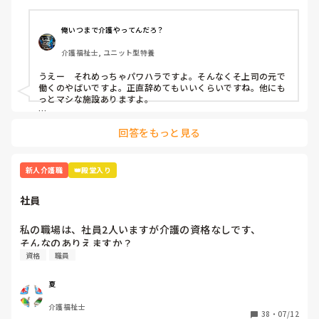
A(上司)からの厳しい言葉、言い方が本当にきついです。

「お前邪魔」「お前がやれよ」「は？なんで？」

俺いつまで介護やってんだろ？
同期の子、他の職員の方とも話したのですが

介護福祉士, ユニット型特養
「A(上司)って言い方きついよね」「昭和の思考っていう
か…自分の思い通りにならないとキレるからね」と。

うえー　それめっちゃパワハラですよ。そんなくそ上司の元で
働くのやばいですよ。正直辞めてもいいくらいですね。他にも
いい時もあります。利用者様の前では絶対怒らないですけど
っとマシな施設ありますよ。

ね、、。

乗り越え方としては

回答をもっと見る
どうせこいつは怒るだろうって思って、気にしない。

乗り越え方ってありますか？気にしない方法…

怒られる度に一応すいませんと謝罪入れる。

昭和気質な方って高圧的な言動が多いので、オニギリさんが仕
さっきも「ティッシュ早く取りに行けよ！！」と…

事を覚えて1人前になって仕事で見返す。

新人介護職
👑殿堂入り
「どこにあるか分かりません」と言うと「あそこにあるだ
この手のタイプはその方が若い頃など同じような境遇でいわゆ
ろ！！」と。他の職員さんが見かねて「ここにあるからね」
るシゴかれて育ったと思われます。パワハラしてることに気づ
社員
いてないので、時代が遅れてるんですよ。

と教えて頂きました。

一番最強なのはボイスレコーダーでそいつのなめ腐った発言録
私の職場は、社員2人いますが介護の資格なしです、

本当泣きそうです。仕事は楽しいです。頑張ります。

音して、出るとこ出ちゃうこと。

そんなのありえますか？
資格
職員
読んでくれてありがとうございます😭
夏
介護福祉士
38
・
07/12