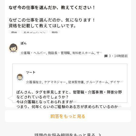
なぜ今の仕事を選んだか、教えてください！
なぜこの仕事を選んだのか、気になります！

資格を記載して教えてほしいです。

資格
モチベーション
施設
私は介護士です。

ぽん
帰省して中学の同級生と地元でご飯した時に、その人が介護
介護職・ヘルパー, 施設長・管理職, 有料老人ホーム, サー
の仕事をしていると聞いて、その時はあまり興味もてず、聞
3
・
14時間前
ビス付き高齢者向け住宅, 訪問介護, 介護事務, 初任者研修, 
き流してました。

障害福祉関連, 障害者支援施設
しかしUターン転職活動中にたまたま街でその人と会って、
ツート
流れでカフェで話して、

介護福祉士, ケアマネジャー, 従来型特養, グループホーム, デイサー
施設見学だけでも行ってみたら、実際に現場を見て素敵だと
ビス
思って決めました。
ぽんさん、タグを拝見しますと、管理職・介護事務・障害分野
などされているのでしょうか？

今は介護職となっておられますが…

つまり、何年くらいのご経験のある方が求められているのか、
それによってお伝えしたい事に少し違いが出てはきますね…　

回答をもっと見る
でも、せっかくのご質問、汎用的に普通に私の実際をお応えさ
せて頂きますね…　

一言で申せば、色んな仕事は‘数字＝結果やノルマ’が求められ
ます。それにら心底疲れた時に、「直接人様に優しくできる仕
話題のお悩み相談をもっと見る
事をしたい」と思ったから、ですね。本当は、なぜだからと言