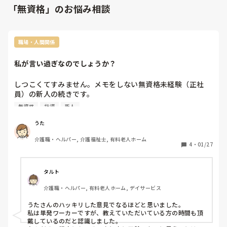
「無資格」のお悩み相談
職場・人間関係
私が言い過ぎなのでしょうか？
しつこくてすみません。メモをしない無資格未経験（正社
員）の新人の続きです。

あれからも質問され答えてもわけ分からない理由でメモはし
無資格
指導
新人
ない、でも同じ質問は繰り返す、教えても何かにつけて「こ
のやり方どうなんだ」といった趣旨の反論を必ずしてくる、
うた
さらにあのスタッフは相性が良いからあのスタッフに教えて
介護職・ヘルパー, 介護福祉士, 有料老人ホーム
ほしい、このスタッフは嫌だから指導から外してくれと施設
4
・
01/27
長に文句言いに行く。ちなみに私はその「相性悪いスタッ
フ」の中の一人だそうです。それに加えて挨拶無視。

もう我慢の限界に達し、主任に「覚える気ないみたいなの
タルト
で、教えてる間の私の時間がもったいないので、指導二度と
介護職・ヘルパー, 有料老人ホーム, デイサービス
やりません。非常に不愉快極まりない。」とキレてしまいま
した。

うたさんのハッキリした意見でなるほどと思いました。

説得されましたが、「私はパートですが、一応私も

私は単発ワーカーですが、教えていただいている方の時間も頂
お金もらう為に働いているので、覚える気ない人教えてる時
戴しているのだと認識しました。
