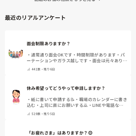
って福祉に目が向いたか、など色々あるのですが、そこまでは
求められていない、と思いますので、端的に応えをお伝えさせ
て頂きました。

最近のリアルアンケート
同じ仲間として、その疑問もよーく分かるところでしたの
で、、
面会制限ありますか？
・
通常通り面会OKです
・
時間制限があります
・
パ
ーテーションやガラス越しです
・
面会は元々ありま
せん
・
その他（コメントで教えてください）
441
票・
残り6日
休み希望ってどうやって申請しますか？
・
紙に書いて申請する📝
・
職場のカレンダーに書き
込む
・
上司に直にお願いする🙇
・
LINEや電話など
で申請する
・
その他（コメントで教えてください）
529
票・
残り5日
「お疲れさま」はありますか？😊