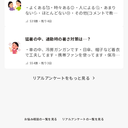
・
よくある🥰
・
時々ある😊
・
人による🤔
・
あまり
ない💦
・
ほとんどない😢
・
その他(コメントで教え
てください)
539
票・
残り4日
猛暑の中、通勤時の暑さ対策は…？
・
車の中、冷房ガンガンです
・
日傘、帽子など着衣
で工夫してます
・
携帯ファンを使ってます
・
保冷剤
を持ち運んでいます
・
特に暑さ対策はしていませ
554
票・
残り3日
ん
・
その他（コメントで教えて下さい）
リアルアンケートをもっと見る
お悩み相談の一覧を見る
リアルアンケートの一覧を見る