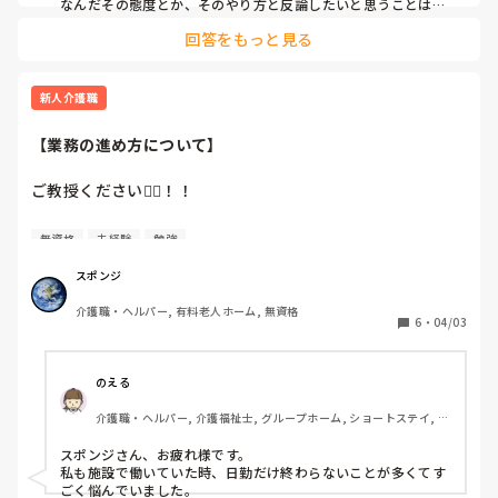
間が私が給料泥棒してるのと同じなので。」と反論しまし
なんだその態度とか、そのやり方と反論したいと思うことはた
くさんありましたが😅

た。

回答をもっと見る
たまたま近くにいたナースの一人から気持ちは分かるけど、
言い過ぎより、言い方なのかなと。キレてしまったとおっしゃ
言い過ぎだと思うと言われました。

るので、冷静な話し方ではなかったのかもしれませんね。

私が言い過ぎなのでしょうか？

新人介護職
元々ADHD持ちで何でも口にしてしまう方でセーブしてきま
でも、なんで頑なにメモしないんでしょうかね？

したが、今回に関しては間違ったこと言ったつもりないと思
字が早く書けないから書いてもムダとか？

【業務の進め方について】
スマホの録音機能を使わせるとか？
ってます。

ご意見頂けたらと思います。
ご教授ください🙇‍♂️！！

日勤帯の業務が時間内になかなか終わりません😭

無資格
未経験
勉強
早番　7:00〜16:00 大体終わる

スポンジ
日勤　9:00〜18:00 「終わらない事が多い、、」

介護職・ヘルパー, 有料老人ホーム, 無資格
遅番　10:00〜19:00 大体終わる

6
・
04/03
夜勤　16:30〜翌9:30「来月からスタート」

自身で考える僕が仕事が終わらない要因は

のえる
①タイムスケジュール化が上手くできていない

介護職・ヘルパー, 介護福祉士, グループホーム, ショートステイ, デ
②技術面

イサービス, デイケア・通所リハ, 訪問介護, 小規模多機能型居宅介
③報告しなくていい事、した方がいい事のグレーゾーン。

護
スポンジさん、お疲れ様です。

私も施設で働いていた時、日勤だけ終わらないことが多くてす
③に関しては現場慣れでしかないと思うのですが

ごく悩んでいました。
