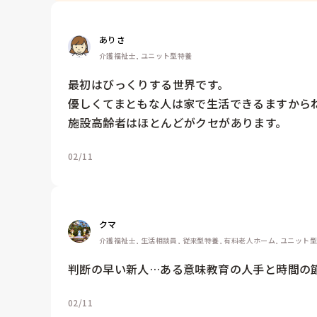
ありさ
介護福祉士, ユニット型特養
最初はびっくりする世界です。

優しくてまともな人は家で生活できるますからね
施設高齢者はほとんどがクセがあります。
02/11
クマ
介護福祉士, 生活相談員, 従来型特養, 有料老人ホーム, ユニット
判断の早い新人…ある意味教育の人手と時間の
02/11