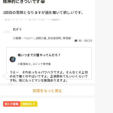
精神的にきついです😭
2回目の質問となりますが話を聞いて欲しいです。

モチベーション
デイサービス
人間関係
4月から約1週間たち、仕事も少しずつですが覚えてき
ました。人間関係も少しずつ……·

ｵﾆｷﾞﾘ
この1週間精神的にきついです。

介護職・ヘルパー, 訪問介護, 初任者研修, 障害福祉
46
・
04/10
関連
A(上司)からの厳しい言葉、言い方が本当にきついで
す。

俺いつまで介護やってんだろ？
「お前邪魔」「お前がやれよ」「は？なんで？」

介護福祉士, ユニット型特養
同期の子、他の職員の方とも話したのですが

「A(上司)って言い方きついよね」「昭和の思考ってい
うえー　それめっちゃパワハラですよ。そんなくそ上司
うか…自分の思い通りにならないとキレるからね」
の元で働くのやばいですよ。正直辞めてもいいくらいで
と。

すね。他にもっとマシな施設ありますよ。

乗り越え方としては

いい時もあります。利用者様の前では絶対怒らないで
回答をもっと見る
どうせこいつは怒るだろうって思って、気にしない。

すけどね、、。

怒られる度に一応すいませんと謝罪入れる。

昭和気質な方って高圧的な言動が多いので、オニギリさ
乗り越え方ってありますか？気にしない方法…

新人介護職
👑殿堂入り
んが仕事を覚えて1人前になって仕事で見返す。

この手のタイプはその方が若い頃など同じような境遇で
いわゆるシゴかれて育ったと思われます。パワハラして
さっきも「ティッシュ早く取りに行けよ！！」と…
