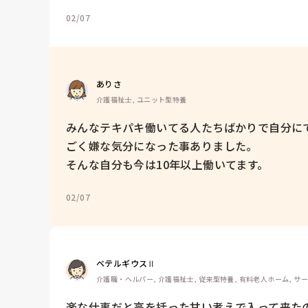
02/07
ありさ
介護福祉士, ユニット型特養
みんなテキパキ働いてる人たちばかりで自分に
ごく嫌な気分になった事ありました。

そんな自分も今は10年以上働いてます。
02/07
ベテルギウスⅡ
介護職・ヘルパー, 介護福祉士, 従来型特養, 有料老人ホーム, サ
楽な仕事だと高を括った甘い考えで入って来たの