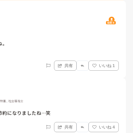
質問主
。

共有
いいね 1
型特養, 社会福祉士
節約になりましたね…笑
共有
いいね 4