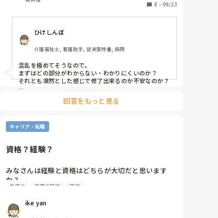
8
・
09/23
ひけしんぼ
介護福祉士, 看護助手, 従来型特養, 病院
混乱を極めてそうなので。

まずはどの部分がわからない・わかりにくいのか？

それとも漠然とした感じで修了出来るのか不安なのか？

研修は落とすためのものではなく、理解してもらうため
回答をもっと見る
のものです。

よくある受講方法としては、あらかじめテキストを読ん
で自分の中で納得・理解出来ないところに付箋やマーク
キャリア・転職
をしておきましょう。その後、研修で解決出来なかった
ら講師へ確認する。

介護福祉士の受験要件の１つなので専門性のある研修だ
資格？経験？
とおもいます。と言っても私は実務者研修を受けたこと
がないので的確なアドバイスは出来ませんが…
みなさんは経験と資格はどちらが大切だと思います
か？

無資格
実務者研修
研修
経験20年無資格か経験1年未満実務者研修みたいに極
端ですが。

ike yan
まだ介福ないのにその施設20年か介福もち3年みたい