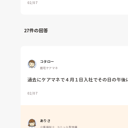
02/07
27
件の回答
コタロー
居宅ケアマネ
過去にケアマネで４月１日入社でその日の午後
02/07
ありさ
介護福祉士, ユニット型特養