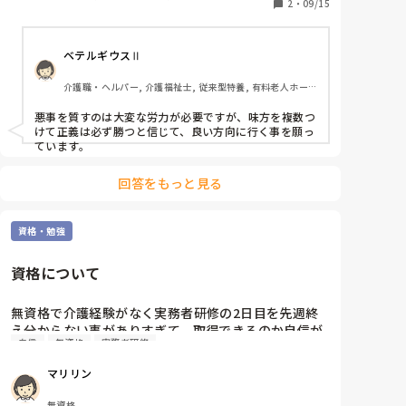
やはり"禁止されていること"として捉えるべきと言わ
2
・
09/15
れ安心しました。

ベテルギウスⅡ
今回の件に関して今後にも関わるのでなぁなぁにはし
たくなく、施設長に話をつけようと思います。看護師
介護職・ヘルパー, 介護福祉士, 従来型特養, 有料老人ホー
はもう聞く耳持たないので。

ム, サービス付き高齢者向け住宅, デイサービス, 初任者研
修, 実務者研修, ユニット型特養
悪事を質すのは大変な労力が必要ですが、味方を複数つ
また、直近の会議にてこの話題が取り上げられたら意
けて正義は必ず勝つと信じて、良い方向に行く事を願っ
見として述べようと思います。

ています。
それでも考え方が変わらない、むしろ私が異端児扱い
回答をもっと見る
になるのであれば速攻転職します。

職員の身を守るためでもありますが、何よりもご利用
資格・勉強
者様を傷つけない為です。

資格について
今回はありがとうございました。
無資格で介護経験がなく実務者研修の2日目を先週終
え分からない事がありすぎて、取得できるのか自信が
自信
無資格
実務者研修
なく同じ境遇で経験されている方がいらっしゃいまし
たら、アドバイスの方宜しくお願いします。
マリリン
無資格