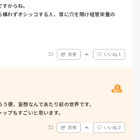
すからね。

ろ構わずオシッコする人、胃に穴を開け経管栄養の
共有
いいね 1
質問主
う便、妄想なんであたり前の世界です。

ャップもすごいと思います。
共有
いいね 2