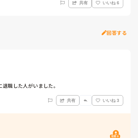
共有
いいね 6
回答する
に退職した人がいました。
共有
いいね 3
質問主