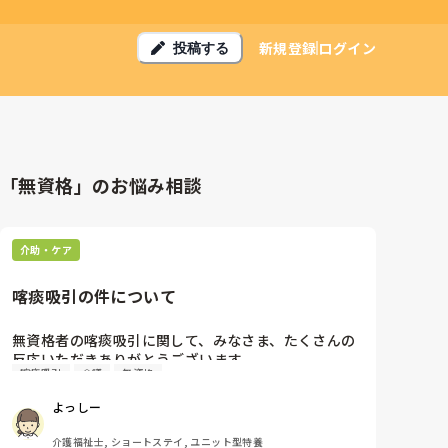
新規登録
ログイン
投稿する
「無資格」のお悩み相談
介助・ケア
喀痰吸引の件について
無資格者の喀痰吸引に関して、みなさま、たくさんの
反応いただきありがとうございます。

喀痰吸引
会議
無資格
やって当たり前と言われて自分がおかしいのか？と不
よっしー
安に感じて今回質問させていただきました。

介護福祉士, ショートステイ, ユニット型特養