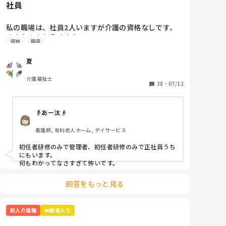
社員
ることに気づいてないので、時代が遅れてるんですよ。

「どこにあるか分かりません」と言うと「あそこにあ
るだろ！！」と。他の職員さんが見かねて「ここにあ
一番最強なのはボイスレコーダーでそいつのなめ腐った
私の職場は、社員2人いますが介護の資格なしです、

るからね」と教えて頂きました。

発言録音して、出るとこ出ちゃうこと。

そんなのありえますか？
資格
職員
本当泣きそうです。仕事は楽しいです。頑張ります。

夏
読んでくれてありがとうございます😭
介護福祉士
38
・
07/12
👵あー汰👴
看護師, 有料老人ホーム, デイサービス
初任者研修のみで管理者、初任者研修のみで正社員うち
にもいます。

何もわかってなさすぎて怖いです。
回答をもっと見る
新人介護職
👑殿堂入り