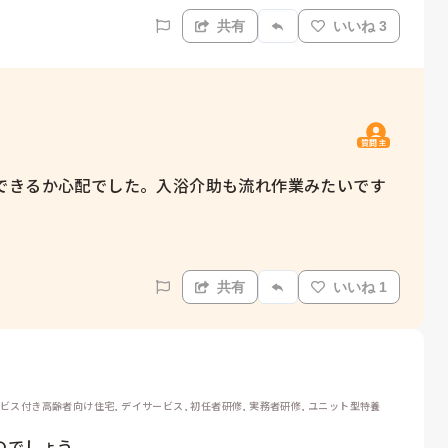
共有
いいね 3
質問主
できるか心配でした。入浴介助も流れ作業みたいです
共有
いいね 1
ービス付き高齢者向け住宅, デイサービス, 初任者研修, 実務者研修, ユニット型特養
でしょう。
