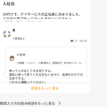
入社日
50代です、デイサービスの正社員に決まりました、

入社日お菓子持って行った方がいいですか？

正社員
新人
デイサービス
介護職経験は、デイケア、グループホーム、などあり
ますが、忘れてしまいました、また他の方の意見も聞
夏
き参考にさせてくださいませ
介護福祉士
27
・
04/26
いちか
介護職・ヘルパー, 介護福祉士, 看護助手, 有料老人ホーム, 
介護老人保健施設, 病院, 訪問介護
持っていかなくて大丈夫ですよ。

初日に持って来てくれる方もいるけど、気持ちだけで大
丈夫ですよ。

これから頑張ってください。
回答をもっと見る
殿堂入りのお悩み相談をもっと見る