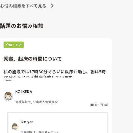
お悩み相談をすべて見る
話題のお悩み相談
介助・ケア
就寝、起床の時間について
私の施設では17時30分ぐらいに臥床介助し、朝は5時
30分ぐらいから離床介助しています。

施設
順番は当然、身体状態や体調面を考慮して決めていま
す。それにしても、臥床時間も離床時間も早すぎる気
KZ IKEDA 
がするのですが、みなさんの施設は何時ごろから臥
床、離床されてますか？
介護福祉士, 介護老人保健施設
8
・
7日前
ike yan
介護福祉士, 有料老人ホーム