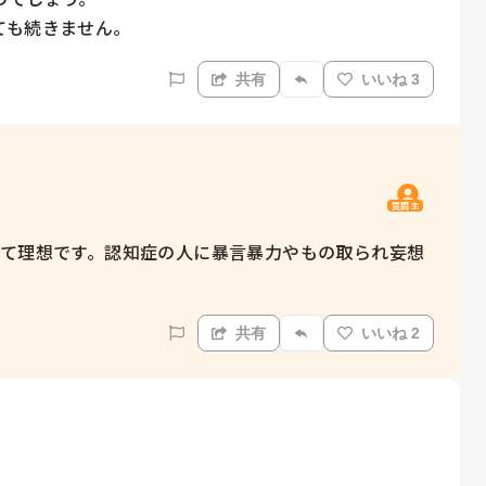
ても続きません。
共有
いいね 3
質問主
んて理想です。認知症の人に暴言暴力やもの取られ妄想
共有
いいね 2