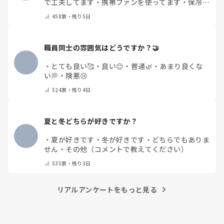
で工夫してます
・
携帯ファンを使ってます
・
保冷剤
を持ち運んでいます
・
特に暑さ対策はしていませ
458
票・
残り5日
ん
・
その他（コメントで教えて下さい）
職員同士の雰囲気はどうですか？🤝
・
とても良い🥰
・
良い😊
・
普通🌿
・
あまり良くな
い💭
・
険悪😢
524
票・
残り4日
夏と冬どちらが好きですか？
・
夏が好きです
・
冬が好きです
・
どちらでもありま
せん
・
その他（コメントで教えてください）
535
票・
残り3日
リアルアンケートをもっと見る