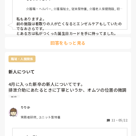
最後に会話が少し出来、その30分後にはもう息に引き取られ
介護職・ヘルパー, 介護福祉士, 従来型特養, 介護老人保健施設, 初任
ていました。

者研修, 実務者研修
私もありますよ。

呼吸停止しているのを確認した時は動揺しましたし、まだ頭
前の施設は看取りの人が亡くなるとエンゼルケアもしていたの
から離れません。よく亡くなっても聴力は残っている？とい
でなおさらです。　

うじゃないですか、何かもっと良い言葉をかけられたらよか
とある方は私がつくった誕生日カードを手に持ってました。
ったなと後悔しています。

回答をもっと見る
家族様の涙を見た時、つられそうになりました。ただ、家族
様の前で泣くわけにもいかないと気丈に振る舞って、朝他の
職場・人間関係
職員が出勤してからもなんとか持ち堪えていました。

新人について
最後のお見送りでストレッチャー？に移乗させるとき、まだ
背中に温もりを感じ本当に今にでも起きてくるんじゃないか
4月に入った新卒の新人についてです。

と思えるほどでした。

排泄介助にあたるときに丁寧というか、オムツの位置の微調
整をしたり、便失禁した時に清拭で陰部をソフトタッチして
今日は長かったし疲れたから温泉に入ってから帰ってきて少
新卒
拭き取ろうとしたりなど、とにかく時間がかかります。

し眠り、今ようやっと涙がボロボロ溢れています。

何回かアドバイスはして1人10分程度で排泄介助は終わるよ
りりか
うにはなったのですが、便失禁してしまうと30分くらい掛か
この仕事をしていたらこういうことはあることだし、毎回引
実務者研修, ユニット型特養
ります。やっぱり慣れしか無いのでしょうか😢
きずってしまったら続かないと分かっています。ただ、新卒
11
・
05/22
で入職した時からの付き合いだったし、初めてお看取りさせ
ていただいたというのもあってより悲しさを感じています。
