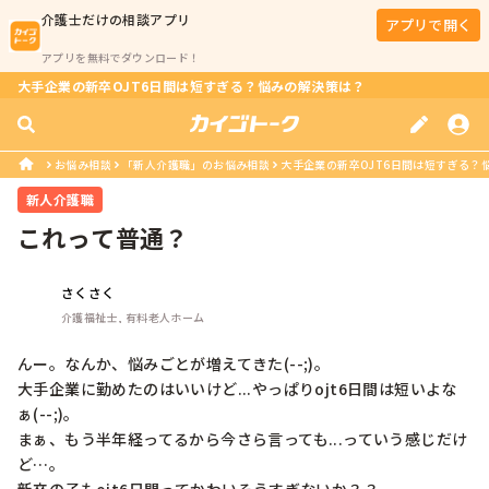
介護士
だけの相談アプリ
アプリで開く
アプリを無料でダウンロード！
大手企業の新卒OJT6日間は短すぎる？悩みの解決策は？
お悩み相談
「新人介護職」のお悩み相談
大手企業の新卒OJT6日間は短すぎる？
新人介護職
これって普通？
さくさく
介護福祉士, 有料老人ホーム
んー。なんか、悩みごとが増えてきた(--;)。

大手企業に勤めたのはいいけど...やっぱりojt6日間は短いよな
ぁ(--;)。

まぁ、もう半年経ってるから今さら言っても...っていう感じだけ
ど…。
