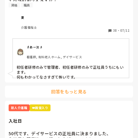
資格
職員
読んでくれてありがとうございます😭
夏
介護福祉士
38
・
07/12
👵あー汰👴
看護師, 有料老人ホーム, デイサービス
初任者研修のみで管理者、初任者研修のみで正社員うちにもい
ます。

何もわかってなさすぎて怖いです。
回答をもっと見る
新人介護職
👑殿堂入り
入社日
50代です、デイサービスの正社員に決まりました、
