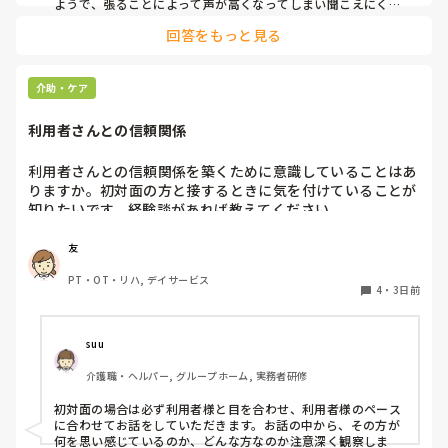
ようで、張ることによって声が高くなってしまい聞こえにくい
のだと思います。その為少しトーンを落とし話しかけるように
回答をもっと見る
しています。

なかなか対応が難しいですよね💦
介助・ケア
利用者さんとの信頼関係
利用者さんとの信頼関係を築くために意識していることはあ
りますか。初対面の方と接するときに気を付けていることが
知りたいです。経験談があれば教えてください。
友
PT・OT・リハ, デイサービス
4
・
3日前
suu
介護職・ヘルパー, グループホーム, 実務者研修
初対面の場合は必ず利用者様と目を合わせ、利用者様のペース
に合わせてお話をしていただきます。お話の中から、その方が
何を思い感じているのか、どんな方なのか注意深く観察しま