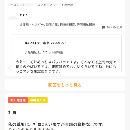
悪い所多くないですか？

4月から約1週間たち、仕事も少しずつですが覚えてきまし
モチベーション
デイサービス
人間関係
これって私だけが感じてることなのかな？
た。人間関係も少しずつ……·

ｵﾆｷﾞﾘ
この1週間精神的にきついです。

介護職・ヘルパー, 訪問介護, 初任者研修, 障害福祉関連
46
・
04/10
A(上司)からの厳しい言葉、言い方が本当にきついです。

「お前邪魔」「お前がやれよ」「は？なんで？」

俺いつまで介護やってんだろ？
同期の子、他の職員の方とも話したのですが

介護福祉士, ユニット型特養
「A(上司)って言い方きついよね」「昭和の思考っていう
か…自分の思い通りにならないとキレるからね」と。

うえー　それめっちゃパワハラですよ。そんなくそ上司の元で
働くのやばいですよ。正直辞めてもいいくらいですね。他にも
いい時もあります。利用者様の前では絶対怒らないですけど
っとマシな施設ありますよ。

ね、、。

乗り越え方としては

回答をもっと見る
どうせこいつは怒るだろうって思って、気にしない。

乗り越え方ってありますか？気にしない方法…

怒られる度に一応すいませんと謝罪入れる。

昭和気質な方って高圧的な言動が多いので、オニギリさんが仕
さっきも「ティッシュ早く取りに行けよ！！」と…

事を覚えて1人前になって仕事で見返す。

新人介護職
👑殿堂入り
「どこにあるか分かりません」と言うと「あそこにあるだ
この手のタイプはその方が若い頃など同じような境遇でいわゆ
ろ！！」と。他の職員さんが見かねて「ここにあるからね」
るシゴかれて育ったと思われます。パワハラしてることに気づ
社員
いてないので、時代が遅れてるんですよ。

と教えて頂きました。

一番最強なのはボイスレコーダーでそいつのなめ腐った発言録
私の職場は、社員2人いますが介護の資格なしです、

本当泣きそうです。仕事は楽しいです。頑張ります。

音して、出るとこ出ちゃうこと。

そんなのありえますか？