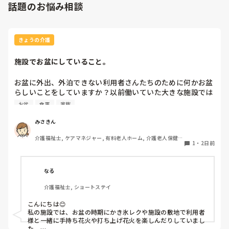
話題のお悩み相談
きょうの介護
施設でお盆にしていること。
お盆に外出、外泊できない利用者さんたちのために何かお盆
らしいことをしていますか？以前働いていた大きな施設では
実際に住職さんを呼びご焼香できるようにそれ用のスペース
お盆
食事
家族
を毎年設けていました。それ以外は、食事内容が変わる、家
族が面会に来る…などでした。お盆まであと少しです。何か
みさきん
していることがあればぜひシェアよろしくお願いします。
介護福祉士, ケアマネジャー, 有料老人ホーム, 介護老人保健施
1
・
2日前
設, グループホーム, 病院
なる
介護福祉士, ショートステイ
こんにちは😊

私の施設では、お盆の時期にかき氷レクや施設の敷地で利用者
様と一緒に手持ち花火や打ち上げ花火を楽しんだりしていまし
た。
