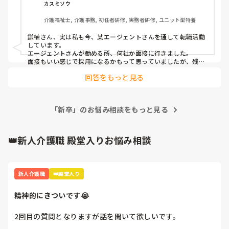
うんだけどなぁ……

カスミソウ
やっぱり精神的な部分で退職したのが悪いのかな、適応障害
介護福祉士, 介護事務, 初任者研修, 実務者研修, ユニット型特養
なのが悪いのかな

なりたくてなった訳ではないけどね！

鎌植さん、実は私も今、某エージェントさんを通して転職活動
働ければどこでも良いや〜って少し思ってた部分はあるけれ
しています。

ど…そういう気持ちもダメだったのかなぁ

エージェントさんが勧める所、何社か面接に行きました。

その施設からしたら求めている人材では無かったんだろうけ
面接もいい感じで採用になるかもって思っていましたが、残念
ながら不採用😢

ど…自分の経歴に自信があった分思ったより凹む
回答をもっと見る
1社は1次面接は通過して2次面接の日程待ちをしていたら、私
の休みと先方の都合が合わなくてお断りされた。

1社は向上心あって真面目でって評価はよかったみたいなんで
すが、直近で真面目でおとなしそうな人が何人かお辞めになっ
「新卒」のお悩み相談をもっと見る
たので今回はごめんなさいって…

正直、介護業界なら人手不足だからどこでも採用してもらえる
と思っていたのでショックでした。甘くみてました。

ただ気が付いたのは、1社の会社から言われたことを思い出し
👑新人介護職 殿堂入りお悩み相談
たんですが、雇う側はエージェントさんに高い料金を払わなく
てはいけないのよって…

そうだよね。エージェントさんにお金払うんだから、ちゃんと
した人を雇いたいよねって…

新人介護職
👑殿堂入り
逆にハローワークを通せば、会社はお金もらえるよねって…

エージェントさんを通せばメリットもあるけど、デメリットも
あるんだなって思った。

精神的にきついです😭
あと、エージェントさんが勧める所ってやたらと大手の会社多
くありませんか？

2回目の質問となりますが話を聞いて欲しいです。

求職者としたら別に大手を希望していないんだけどなって…

確かに大手さんは給料はいいけど、そういう所って職場環境が