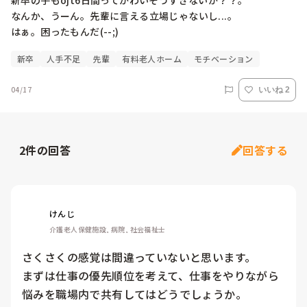
新卒の子もojt6日間ってかわいそうすぎないか？？。

なんか、うーん。先輩に言える立場じゃないし...。

はぁ。困ったもんだ(--;)
新卒
人手不足
先輩
有料老人ホーム
モチベーション
04/17
いいね 2
2
件の回答
回答する
けんじ
介護老人保健施設, 病院, 社会福祉士
さくさくの感覚は間違っていないと思います。

まずは仕事の優先順位を考えて、仕事をやりながら
悩みを職場内で共有してはどうでしょうか。