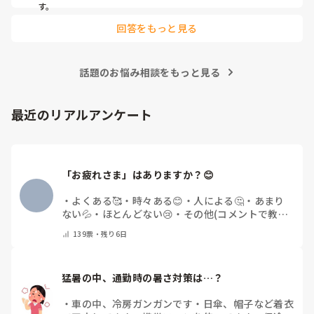
す。
回答をもっと見る
話題のお悩み相談をもっと見る
最近のリアルアンケート
「お疲れさま」はありますか？😊
・
よくある🥰
・
時々ある😊
・
人による🤔
・
あまり
ない💦
・
ほとんどない😢
・
その他(コメントで教え
てください)
139
票・
残り6日
猛暑の中、通勤時の暑さ対策は…？
・
車の中、冷房ガンガンです
・
日傘、帽子など着衣