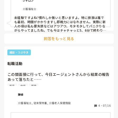
シャロン
今日はとことん泣いて明日はしっかり休んでまた明後日から
介護福祉士
気持ち切り替えて頑張りたいと思います。
未経験ですよね?慣れしか無いと思いますよ。特に排泄は誰で
も最初、時間がかかりますし即戦力にはなれません。実際に新
人の頃は私も便失禁などはアワアワ、モタモタしてパニクりな
がらやってましたね。でも今はチャチャっと5、6分で終わりま
す。。長い目で指導してあげましょう。
回答をもっと見る
雑談・つぶやき
転職活動
この間面接に行って、今日エージェントさんから結果の報告
あって落ちたと……

えー…そっかぁ……

新卒
自信
面接
正直介護業界ならどこでも働けるでしょ！とか思ってたよ
（その気持ちの持ちようが悪いんか？笑）

鎌植
高校の福祉科で3年、専門で2年学んで新卒で7年同じ場所で
介護福祉士, 従来型特養, 介護老人保健施設
勤めて、介護施設からしたら凄く良い人材ではないかと自負
4
・
07/16
していた自分が恥ずかしい

面接でも5人の面接官に対してしっかり受け答え出来たと思