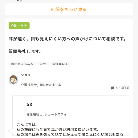
みさきんさんの住職さんを呼んでご焼香できる機会があるのは
回答をもっと見る
利用者様にとっても良い経験にもなりますね！
介助・ケア
耳が遠く、目も見えにくい方への声かけについて相談です。
質問失礼します。

耳が遠く、目もあまり見えていない利用者様への声かけにつ
有料老人ホーム
ケア
介護福祉士
いて質問です。

現在、私は「大きな声で、ゆっくり耳元でお話しする」とい
ショウ
う方法で対応しています。

介護福祉士, 有料老人ホーム
聞き取れると安心していただける方なので何とか理解しても
4
・
3日前
らっているのですが、毎日のことなのでかなり喉に負担がか
かり、痛めてしまうことがあります。

なる
みなさんの職場で、このような方と関わる際に工夫している
介護福祉士, ショートステイ
ことや、喉に負担をかけずに意思疎通ができる良い方法など
があればぜひ教えていただきたいです。

こんにちは。

私の施設にも全盲で耳が遠い利用者様がいます。

よろしくお願いします。
私の場合は声を張って話すとかえって聞こえにくい場合もある