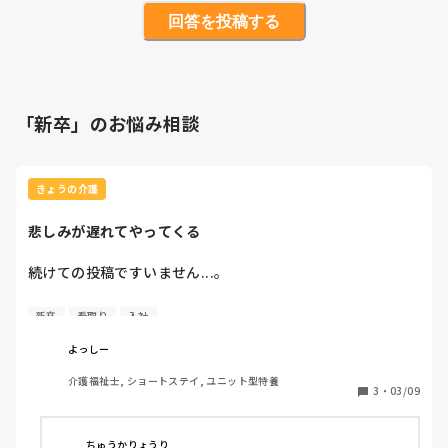
回答を投稿する
「新卒」のお悩み相談
きょうの介護
悲しみが遅れてやってくる
続けての投稿ですいません...。

昨日の夜勤でお看取りしたご利用者様のことを思い出しては
新卒
看取り
入社
泣いています。

よっしー
夜勤中、訪室すると気配ですぐに私に気付き手を伸ばしてき
介護福祉士, ショートステイ, ユニット型特養
たり、声も出しにくいのに一生懸命何かを伝えようとしてい
3
・
03/09
ました。私が少し離れるねと伝えると服を引っ張って首を横
に振られた姿が忘れられません。

ちゅうかりょうり