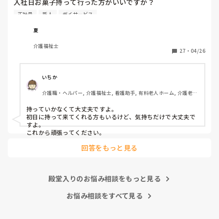
入社日お菓子持って行った方がいいですか？

介護職経験は、デイケア、グループホーム、などあります
正社員
新人
デイサービス
が、忘れてしまいました、また他の方の意見も聞き参考にさ
せてくださいませ
夏
介護福祉士
27
・
04/26
いちか
介護職・ヘルパー, 介護福祉士, 看護助手, 有料老人ホーム, 介護老人
保健施設, 病院, 訪問介護
持っていかなくて大丈夫ですよ。

初日に持って来てくれる方もいるけど、気持ちだけで大丈夫で
すよ。

これから頑張ってください。
回答をもっと見る
殿堂入りのお悩み相談をもっと見る
お悩み相談をすべて見る