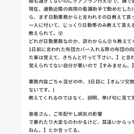
間も過ぎてないのにケアプラン行え😵で、嫌で直
現在、通勤近隣の病院の看護助手で勤めだした
ら、まず日勤業務からと言われその日教えて貰っ
一人に付いて、じっくり日勤帯のみ教えて貰え
教えられて。😵

どれが日勤業務なのか、訳わからん😵🌀教え
1日前に言われた布団カバー入れる際の布団の
た事は覚えて、きちんと行って下さい。】と言われ
覚えられてない自分が悪いので【すみません。】
業務内容ごちゃ混ぜの中、3日目に【オムツ交換
ないです。)

教えてくれるのではなく、説明、挙げ句に見て覚
患者さん、ご年配やし病気の影響

で暴れたり大変なのわかるけど、耳遠いからっ
ねん。】とか言ってる。
