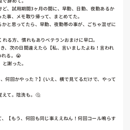
ぐ辞めて。

けど、試用期間3ヶ月の間に、早勤、日勤、夜勤あるか
た事、メモ取り帰って、まとめてた。

るかと思ってたら、早勤、夜勤帯の事が、ごちゃ混ぜに
てくれる方、慣れもありベテランおまけに早口。

向き、次の日間違えたら【私、言いましたよね！言われ
る。😭

と謝った。

、何回かやった？】(いえ、横で見てるだけで、やって
えて。陰洗も。🤔

て、【もう、何回も同じ事ええねん！何回コール鳴らす