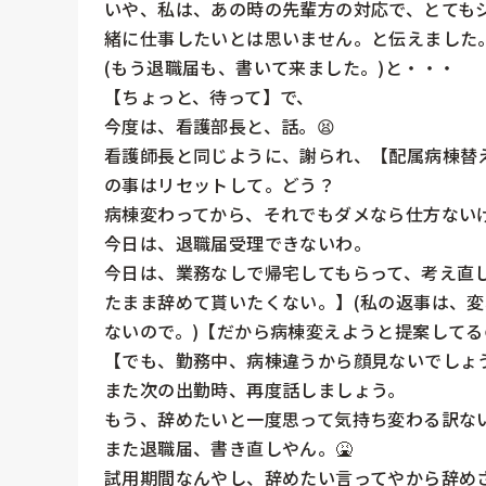
いや、私は、あの時の先輩方の対応で、とても
緒に仕事したいとは思いません。と伝えました。
(もう退職届も、書いて来ました。)と・・・

【ちょっと、待って】で、

今度は、看護部長と、話。😫

看護師長と同じように、謝られ、【配属病棟替
の事はリセットして。どう？

病棟変わってから、それでもダメなら仕方ないけ
今日は、退職届受理できないわ。

今日は、業務なしで帰宅してもらって、考え直
たまま辞めて貰いたくない。】(私の返事は、
ないので。)【だから病棟変えようと提案してるの
【でも、勤務中、病棟違うから顔見ないでしょう
また次の出勤時、再度話しましょう。

もう、辞めたいと一度思って気持ち変わる訳ない
また退職届、書き直しやん。🤮

試用期間なんやし、辞めたい言ってやから辞めさせ