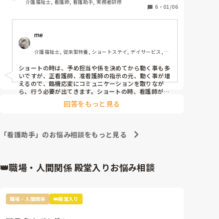
介護福祉士, 看護師, 看護助手, 実務者研修
介護度が平均して重くなる。。等
6
・
01/06
me 
介護福祉士, 従来型特養, ショートステイ, デイサービス, 訪
問介護, ユニット型特養
ショートの時は、予め担当や係を決めてから動く事も多
いですが、正看護師、准看護師の指示の元、動く事が増
えるので、臨機応変にコミュニケーションを取りなが
ら、行う必要が出てきます。ショートの時、看護師が行
っていた、吸引機器の洗浄消毒管理をする事になると思
回答をもっと見る
います。資格が無くても働けるので、資格は求められま
せん。三大介護と雑務(生活介護や備品の管理)をひたす
ら熟します。医療以外の何でも屋さんだと思います。
「看護助手」のお悩み相談をもっと見る
👑職場・人間関係 殿堂入りお悩み相談
職場・人間関係
👑殿堂入り