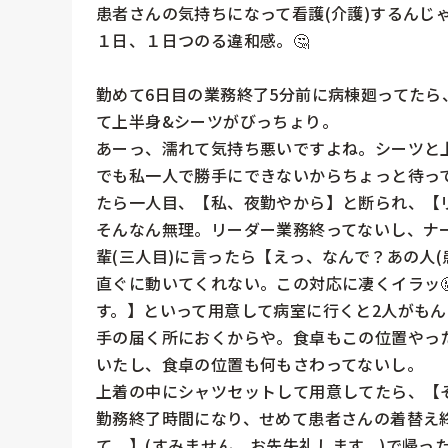
患者さんの気持ちになって看護(介護)するんじゃ
１日、１日つのる違和感。🤔

勤めて6日目の業務終了5分前に病棟廻ってた
て上半身&シーツがびっちょり。

あーっ、濡れて気持ち悪いですよね。シーツと上
でも私一人で勝手にできないからちょっと待っ
たら一人目、【私、夜勤やから】と断られ、【リ
そんなん無理。リーダー業務終ってないし、ナ
輩(三人目)に言ったら【えっ、なんで？あの人
直ぐに動いてくれない。この対応に凄くイラッ
す。】といって用意して病室に行くと2人がも
手の届く所におくからや。食卓もこの位置やっ
いたし、食卓の位置も何もさわってないし。

上着の中にシャツセットして用意してたら、【そ
勤務終了時間になり、せめて患者さんの着替え
て。】(すみません。お先失礼します。)で帰った