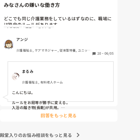
みなさんの嫌いな働き方
　相手に合わせた対応をするということは、相手と同じ
この件に関しては管理者宛に『私もどこかに行ってお
レベルになるということです。おっしゃる通り、ご自身
土産を買ってきた場合、この看護師Nにはあげようと
はお相手をのけ者にしない、ハラスメント加害者になら
どこでも同じ介護業務をしているはずなのに、職場に
は思いませんが、私が気に入らない職員には看護師N
ないことが大切だと思います。
は独自のルールがあります。

がやったようにお土産を配らなくてもいいのでしょう
人手不足
職員
ストレス
その中でもみなさんが、これだけは嫌だと思う働き方
か』という内容(プラス、いままでの私に対しての悪行
はなんでしょうか？

についても一緒に…)についての手紙を作っているとこ
アンジ
私は

ろなんですが…

連帯責任が強すぎる職場

介護福祉士, ケアマネジャー, 従来型特養, ユニット
働かない人のカバーが当たり前の職場

20
・
06/05
たた、あくまで手紙(質問書)のなかのことで、私とし
型特養, 居宅ケアマネ
個々の仕事の領域と責任が曖昧な職場

ては、たとえ気に入らない職員がいたとしてもみんな
休みの日まで出勤がある職場

の目に見える行為なので、他の職員もいい思いをしな
まるみ
家でやってきてと平気で仕事を渡される職場

いと思うので、特定の気に入らない職員にお土産をお
裾分けをしないということはしないつもりいますが、
介護福祉士, 有料老人ホーム
看護師Nがやった行為は 一般常識としてまかり通るの
でしょうか?

こんにちは。

ルールをお局等が勝手に変える。

入浴の履き物(長靴)が共用。

回答をもっと見る
が嫌ですw
殿堂入りのお悩み相談をもっと見る