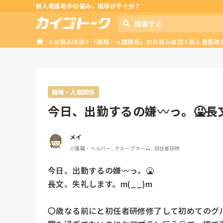
新人看護助手の悩み、指導が不十分？
お悩み相談
「職場・人間関係」のお悩み相談
新人看護助
職場・人間関係
今日、出勤するの嫌〰️っ。🤮長
前に...
メイ
介護職・ヘルパー, グループホーム, 初任者研修
今日、出勤するの嫌〰️っ。🤮

長文、失礼します。m(__)m

〇歳なる前にと初任者研修修了して初めてのグ