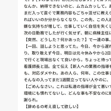
なんか、納得できないのと、ムカムカッして。あ
まだ入って直ぐで業務内容もごちゃ混ぜに教え
ればいいのか分からなくなり、この先、この人達
嫌な気持ちが増して、仕事していく自信を失くし
次の日勤務でしたが行く気せず、朝に病棟主任に
【突然、どうした？何かあった？】で一連の事、
【一回、話しようと思ってた。今日、今から遅
り、取り敢えず今日、明日は元々休みやから2
で行くと現場出なくて良いから。ちょっと待って
看護師長と話。全て伝え【新人への業務の指導
も、対応ダメやわ。あの人ら、何年、この仕事し
そんなの入ってまだ1週間立ってない人やのに、
【ごめんなさい。これは私達の指導が全て悪い
環境にも慣れてないし、どんな事も不安なのに嫌
謝られ。

【辞めるの考え直して欲しい】
