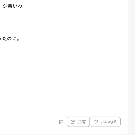
ジ悪いわ。

たのに。

共有
いいね 5