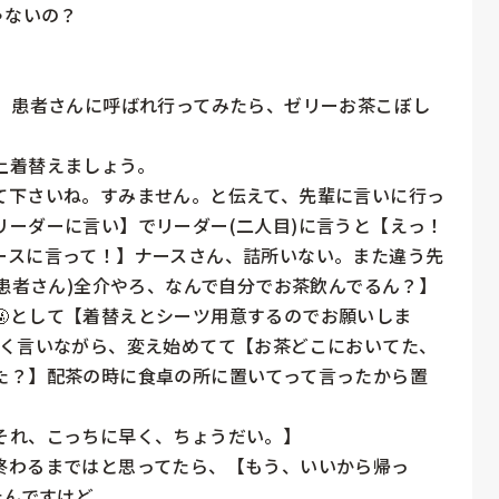
ないの？

ら、患者さんに呼ばれ行ってみたら、ゼリーお茶こぼし
着替えましょう。

て下さいね。すみません。と伝えて、先輩に言いに行っ
ーダーに言い】でリーダー(二人目)に言うと【えっ！
ースに言って！】ナースさん、詰所いない。また違う先
(患者さん)全介やろ、なんで自分でお茶飲んでるん？】
🤬として【着替えとシーツ用意するのでお願いしま
んく言いながら、変え始めてて【お茶どこにおいてた、
た？】配茶の時に食卓の所に置いてって言ったから置
れ、こっちに早く、ちょうだい。】

終わるまではと思ってたら、【もう、いいから帰っ
んですけど。
