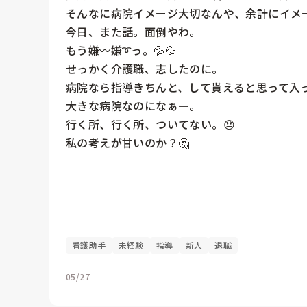
そんなに病院イメージ大切なんや、余計にイメー
今日、また話。面倒やわ。

もう嫌〰️嫌➰っ。💦💦

せっかく介護職、志したのに。

病院なら指導きちんと、して貰えると思って入っ
大きな病院なのになぁー。

行く所、行く所、ついてない。😓

私の考えが甘いのか？🤔

看護助手
未経験
指導
新人
退職
05/27