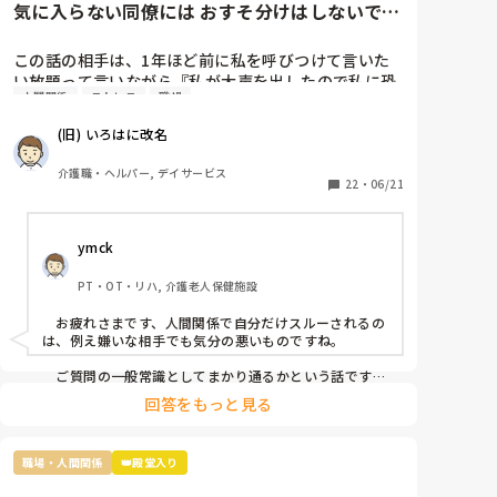
気に入らない同僚には おすそ分けはしないです
か?
この話の相手は、1年ほど前に私を呼びつけて言いた
い放題って言いながら『私が大声を出したので私に恐
人間関係
ストレス
職場
怖を感じ、仕事が一緒にできない』と因縁をつけてき
た 看護師Nなんですが…

(旧) いろはに改名
当時、現場にいた関係者に事情聴取をした結果、 レク
介護職・ヘルパー, デイサービス
リエーションも止まらなかったし、誰も仲裁には来な
22
・
06/21
かったので思ったほど大声を出しているようには聞こ
えなかったという結論がでたのに、この看護師『 周り
ymck
がなんと言っても、私は、あの時、大声を出されて恐
怖を感じた』とずっと言い続けていて、この話を境
PT・OT・リハ, 介護老人保健施設
に、敵意というより憎悪をむき出しにするようになっ
てきました。

　お疲れさまです、人間関係で自分だけスルーされるの
は、例え嫌いな相手でも気分の悪いものですね。

そんなある日のことです。看護師Nがどこかに旅行に
行ってきたのでお土産をみんなの連絡用のレターケー
　ご質問の一般常識としてまかり通るかという話です
が、まかり通りはするけど別の意味で良くないことだと
スの中に入れあったんですが、私のところにだけ入っ
回答をもっと見る
思います。つまり、お土産誰に配るかは本人の自由では
ていなかったですね。

ありますが、特定の一人だけのけ者にするのはハラスメ
ントに相当するということです。とはいえ「うっかり忘
まあ、もらったところでお礼を言わなきゃいけないと
職場・人間関係
👑殿堂入り
れてた」可能性も否定できませんし、故意にのけ者にし
思うと貰わなくてよかったな。と思うのですが…

ていた証拠もないのが難しいですね。
