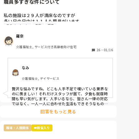
職員多すぎな件について
私の施設は２９人が満床なのですが

多い日の日中は１１人も職員がいます。

モチベーション
愚痴
職員
なので暇すぎて仕事内容がないです。

2人は掃除担当なので居室掃除やシーツ交換は

羅奈
掃除担当がされるのですが、介護側の職員のすること
もないため廊下の掃除や壁拭き、手すり消毒などの掃
介護福祉士, サービス付き高齢者向け住宅
除をしています。

26
・
01/16
レクは午前と午後にしているし、他に何か職員がした
らいいと思う仕事内容ってありますか？

なみ
不満なのは16時までの勤務の職員が多いので、16時〜
介護福祉士, デイサービス
18時は2人です。17時夕食が提供されるのですが

早く食べてもらって18時までには全員寝てもらうんで
贅沢な悩みですね。どこも人手不足で嘆いている業界な
す。
のに羨ましい！それだけスタッフが居て、夕食も就寝時
間も早い気がします。人手いるなら、皆さん一律の対応
ではなく、一人一人に合わせた生活もできそうなもので
す。利用者さんと寄り添って会話をしてニーズを拾い上
回答をもっと見る
げたり、散歩に行ったり、イベントを開催したり、工作
レクをしてみたり…やることを探せばいくらでも出てく
るのが介護です。スタッフ同士で世間話して時間を潰し
職場・人間関係
👑殿堂入り
ていませんか？利用者様の生活の質向上のために何がで
きるか、今一度模索してみてはいかがでしょうか。