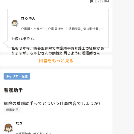
定しているけれど。どうにか理由つけて早く辞めちゃ
2
・
12/04
ット型特養
いたいって思いが日に日に強くなってる…

まあ保険の切り替えとか手続きめんどくさいしボーナ
ひろやん
ス欲しいから3月までは辞めれないけど(笑)

人間だし合う合わないあるのは仕方ないけれどいつ誰
介護職・ヘルパー, 介護福祉士, 生活相談員, 従来型特養, 有
が来るか分からないところで堂々と悪口言わないで欲
料老人ホーム, デイサービス, デイケア・通所リハ, ユニッ
しい(笑)
ト型特養
お疲れ様です。

私も３年程、療養型病院で看護助手兼介護士の経験があ
りますが、ちゃむさんの病院と同じように看護師さんた
ちは、仲が悪かったですね。

回答をもっと見る
老人病棟だったからか？積極的治療は行わず、看護師さ
んのやる事は 滴下 褥瘡処置 くらいしか無かったように
キャリア・転職
思います。

医師も特に指示することが無かったのかもしれません。

最期を迎える病棟でしたので、中だるみと言う感じで
看護助手
す。

滴下速度が早い！

病院の看護助手ってどういう仕事内容でしょうか?
誰がやったの？？

看護助手
など…

口にしなくて良いことを聴こえるように口にする。

ただ表面的には仲良く見せて、休憩室では悪口！怖い連
なぎ
中だな？と思いました。

介護福祉士, デイサービス