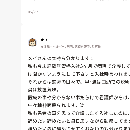
05/27
まり
介護職・ヘルパー, 病院, 実務者研修, 無資格
メイさんの気持ち分かります！

私も今未経験無資格入社5ヶ月で病院で介護し
は聞かないようにして下さいと入社時言われまし
それからは怒涛の日々で、早·遅は口頭での説
員は放置気味。

医療の事や分からない事だらけで看護師からは
中々精神面殺られます。笑

私も患者の事を思って介護したく入社したのに、
辞めたい辞めたいと毎日思いながら勤務してます
辞めたいのに辞めさせてくれないのも分かります