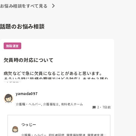
お悩み相談をすべて見る
話題のお悩み相談
施設運営
欠員時の対応について
病欠などで急に欠員になることがあると思います。

そういう時に皆様の職場ではどう対応しますか？残り
人手不足
の人手でやりくりするか、休みの人に出てもらうかに
なると思いますが。夜勤休まれた時はどちらの対応も
yamada097
大変ですよね。うちの夜勤欠の場合は休みの人に休出
の許可もらうまで残りのメンバーで23時くらいまで残
介護職・ヘルパー, 介護福祉士, 有料老人ホーム
ってもらうとかでした。
2
・
7日前
つっじー
介護職・ヘルパー, 初任者研修, 障害福祉関連, 障害者支援