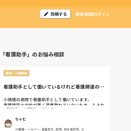
新規登録
ログイン
投稿する
「看護助手」のお悩み相談
職場・人間関係
看護助手として働いているけれど看護師達の間
に挟まれてしんどい。
小規模の病院で看護助手として働いています。

看護師同士の仲が悪く連携取れていないため、人それ
看護助手
人間関係
ストレス
ぞれ指示が違い何かあれば私たち助手のせいにされる
ことが多くあります。

ちゃむ
来年から看護学校へ行くことが決まってるから3月い
っぱいで退職することは既に上層部には伝えており確
介護職・ヘルパー, 看護助手, 病院, 初任者研修, ユニ