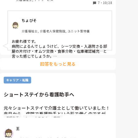
ちゃむさんは次の目的があり、退職されるのであれば
7
・
10/28
「私はこんな看護師にはならない」と反面教師的に見て
いれば良いのでは？？

事故だけには注意をして、年度末賞与まで 馬耳東風 で
過ごされてはいかがですか？

ちょびそ
私は次の職場を探して、陰口を叩かれながらも、しっか
り有給消化しました。

介護福祉士, 介護老人保健施設, ユニット型特養
良い看護師さんに成れるように学校を頑張ってくださ
お疲れ様です。

い！
病院によるんでしょうけど、シーツ交換・入退院さる部
屋の片付け・オムツ交換・食事介助・在庫確認補充…と
言った感じでしょうか。

私の知人は施設で働いた方が気持ち楽とは言っていまし
回答をもっと見る
た。
キャリア・転職
ショートステイから看護助手へ
元々ショートステイで介護士として働いていました！

来月から、病院で看護助手という形で働くのですが

看護助手
ショートステイ
施設
やっぱり労働内容や雰囲気は変わりますか？

もしなにか知っている事があれば教えてほしいです

王
例))レクリエーションをする機会が無くなる
