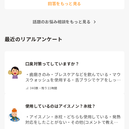
回答をもっと見る
がありますよね。

私が勤務していた施設では、まずリハビリパンツやパッドの当
て方を見直していました。パッドがしっかり立ち上がっている
話題のお悩み相談をもっと見る
か、陰部にきちんとフィットしているかを確認するだけでも漏
れが改善することがありました。

それでも漏れが続く場合は、サイズが本当に合っているかを再
最近のリアルアンケート
検討したり、メーカーを変更して試すこともありました。同じ
Mサイズでもメーカーによってフィット感や股上、ギャザーの
形状が違うため、相性が良いものが見つかることもあります。

また、拘縮が強い方は姿勢や体位によって尿の流れ方も変わる
口臭対策ってしていますか？
ため、排泄後の状態を職員間で共有し、「どこから漏れている
のか」を確認しながら対策を考えていました。

・
歯磨きのみ
・
ブレスケアなどを飲んでいる
・
マウ
一度で解決することは少ないですが、オムツやパッドの種類、
スウォッシュを使用する
・
舌ブラシでケアをしっか
当て方、交換時間などを少しずつ見直していくことで改善した
りする
・
フリスクをかじる
・
自分の口臭は気にして
ケースもありました。
340
票・
残り11時間
いない
・
その他（コメントで教えてください）
使用しているのはアイスノン？氷枕？
・
アイスノン
・
氷枕
・
どちらも使用している
・
発熱
対応をしたことがない
・
その他(コメントで教えて
ください)