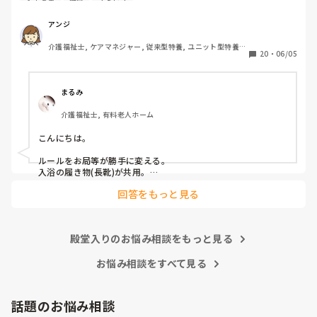
人手不足
職員
ストレス
でしょうか？

私は

たた、あくまで手紙(質問書)のなかのことで、私としては、
アンジ
連帯責任が強すぎる職場

たとえ気に入らない職員がいたとしてもみんなの目に見える
介護福祉士, ケアマネジャー, 従来型特養, ユニット型特養, 
働かない人のカバーが当たり前の職場

行為なので、他の職員もいい思いをしないと思うので、特定
20
・
06/05
居宅ケアマネ
個々の仕事の領域と責任が曖昧な職場

の気に入らない職員にお土産をお裾分けをしないということ
休みの日まで出勤がある職場

はしないつもりいますが、看護師Nがやった行為は 一般常識
家でやってきてと平気で仕事を渡される職場

としてまかり通るのでしょうか?

まるみ
介護福祉士, 有料老人ホーム
こんにちは。

ルールをお局等が勝手に変える。

入浴の履き物(長靴)が共用。

回答をもっと見る
が嫌ですw
殿堂入りのお悩み相談をもっと見る
お悩み相談をすべて見る
話題のお悩み相談