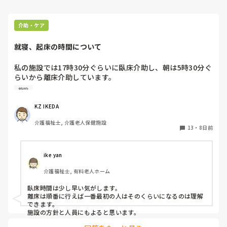
介助・ケア
就寝、起床の時間について
私の施設では17時30分ぐらいに臥床介助し、朝は5時30分ぐ
らいから離床介助しています。

順番は当然、身体状態や体調面を考慮して決めています。そ
施設
れにしても、臥床時間も離床時間も早すぎる気がするのです
が、みなさんの施設は何時ごろから臥床、離床されてます
KZ IKEDA 
か？
介護福祉士, 介護老人保健施設
13
・
8日前
ike yan
介護福祉士, 有料老人ホーム
臥床時間は少し早い気がします。

離床は順番に行えば一番最初の人はそのくらいになるのは理解
できます。

施設の方針と人員にもよると思います。