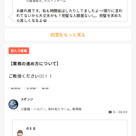
介護福祉士, グループホーム
最近、遅出の独り立ちが1回のみ…

お疲れ様です。私も時間延ばしたりしてましたよ～!周りに言わ
唯一の救いが名前と顔が一致してる事と排泄、移乗が出来る
れてないから大丈夫かも？完璧な人間居ないし。完璧を求めた
ことです

ら苦しくなるよ😭
業務もしっかりこなせないのに正職なるのはと思ってしまい
回答をもっと見る
ますし…

パニック状態みたいになって動きが遅いです。

新人介護職
毎日お腹も痛ければ、気持ちも焦りや不安でいっぱいいっぱ
いで睡眠もあまり…

【業務の進め方について】
まだ、1ヶ月経ってないって事もありますが…

ご教授ください🙇‍♂️！！

行動も遅い気がします…

日勤帯の業務が時間内になかなか終わりません😭

こんな職員居てるのでしょうか…

無資格
未経験
勉強
早番　7:00〜16:00 大体終わる

もう、また、涙が出そうです

スポンジ
日勤　9:00〜18:00 「終わらない事が多い、、」

介護職・ヘルパー, 有料老人ホーム, 無資格
遅番　10:00〜19:00 大体終わる

私はこのままできるかと疑心暗鬼です。

6
・
04/03
夜勤　16:30〜翌9:30「来月からスタート」

自身で考える僕が仕事が終わらない要因は

のえる
①タイムスケジュール化が上手くできていない
