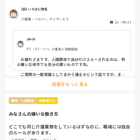
が…

(旧) いろはに改名
当時、現場にいた関係者に事情聴取をした結果、 レクリエ
介護職・ヘルパー, デイサービス
ーションも止まらなかったし、誰も仲裁には来なかったので
22
・
06/21
思ったほど大声を出しているようには聞こえなかったという
結論がでたのに、この看護師『 周りがなんと言っても、私
は、あの時、大声を出されて恐怖を感じた』とずっと言い続
ymck
けていて、この話を境に、敵意というより憎悪をむき出しに
PT・OT・リハ, 介護老人保健施設
するようになってきました。

　お疲れさまです、人間関係で自分だけスルーされるのは、例
そんなある日のことです。看護師Nがどこかに旅行に行って
え嫌いな相手でも気分の悪いものですね。

きたのでお土産をみんなの連絡用のレターケースの中に入れ
あったんですが、私のところにだけ入っていなかったです
　ご質問の一般常識としてまかり通るかという話ですが、まか
り通りはするけど別の意味で良くないことだと思います。つま
ね。

回答をもっと見る
り、お土産誰に配るかは本人の自由ではありますが、特定の一
人だけのけ者にするのはハラスメントに相当するということで
まあ、もらったところでお礼を言わなきゃいけないと思うと
す。とはいえ「うっかり忘れてた」可能性も否定できません
貰わなくてよかったな。と思うのですが…

し、故意にのけ者にしていた証拠もないのが難しいですね。

職場・人間関係
👑殿堂入り
この件に関しては管理者宛に『私もどこかに行ってお土産を
　相手に合わせた対応をするということは、相手と同じレベル
みなさんの嫌いな働き方
になるということです。おっしゃる通り、ご自身はお相手をの
買ってきた場合、この看護師Nにはあげようとは思いません
け者にしない、ハラスメント加害者にならないことが大切だと
が、私が気に入らない職員には看護師Nがやったようにお土
思います。
どこでも同じ介護業務をしているはずなのに、職場には独自
産を配らなくてもいいのでしょうか』という内容(プラス、
のルールがあります。

いままでの私に対しての悪行についても一緒に…)について
その中でもみなさんが、これだけは嫌だと思う働き方はなん
の手紙を作っているところなんですが…
