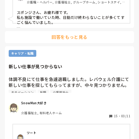
介護職・ヘルパー, 介護福祉士, グループホーム, ショートステイ, デ
②技術面

イサービス, デイケア・通所リハ, 訪問介護, 小規模多機能型居宅介
③報告しなくていい事、した方がいい事のグレーゾーン。

護
スポンジさん、お疲れ様です。

私も施設で働いていた時、日勤だけ終わらないことが多くてす
③に関しては現場慣れでしかないと思うのですが

ごく悩んでいました。

僕は全てを共有しないといけないとある種の強迫観念があり
「まだいるの！？」って言われるの、正直きついですよね…。

ます、例えば利用者同士の食材の交換の目撃や利用者は大丈
回答をもっと見る
夫と言うが身体の異常など。

私が意識していたのは大きく3つです。

①「全部完璧にやろうとしすぎない」

最初の頃は、全部きっちりやらなきゃと思って時間が足りなく
キャリア・転職
緊急時は除きますが

なっていました。

新しい仕事が見つからない
でも実際は「優先順位」がすごく大事で、

残業＝仕事できない

・安全に関わること

が根強い職場なので新人とは言えなんとかしたいです！！

・その日中に絶対必要なケア

体調不良にて仕事を急遽退職しました。レバウェル介護にて
を先に終わらせて、その他は無理に抱え込まないようにしてい
新しい仕事を探してもらってますが、中々見つかりません。
2週間前から独り立ちしましたが

ました。

足首を痛めていて走れないが、希望介護で走る必要あります
してから毎回他の職員に「まだいるの！？」と言われます。
モチベーション
転職
介護福祉士
か?危険な時は分かりますが…。2回目希望休（別で夜勤専従
②「報告のラインを自分なりに決める」

情けないです。技術面も向上したい気持ちもかなり強いです
書かれている通り、報告のグレーゾーンって悩みますよね。

している為）以外で週4日での勤務希望とは、中々仕事見つ
が、資格よりも現場での五角グラフがバランスの良い職員に
SnowMan大好き
私は

からないんでしょうか?
なりたいです。

・いつもと違う様子

介護福祉士, 有料老人ホーム
15
・
03/11
・ヒヤリとしたこと

尊厳の保持や労りの気持ちも心の底から大切だと思いますが
・他利用者とのトラブルにつながりそうなこと

は必ず共有するようにして、逆に日常的な範囲は簡潔にまとめ
全体を介助するためには制約があると痛感しております。

るようにしていました。

ツート
皆さんが現場で心掛けている業務の進め方をご教授頂きたい