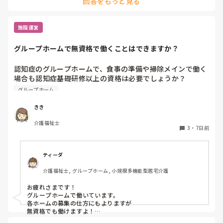
回答をもっと見る
施設運営
グループホームで無資格で働くことはできますか？
認知症のグループホームで、食事の準備や掃除メインで働く
場合も認知症基礎研修以上の資格は必要でしょうか？

無資格でも大丈夫でしょうか？
グループホーム
きき
介護福祉士
3
・
7日前
ティーダ
介護福祉士, グループホーム, 小規模多機能型居宅介護
お疲れさまです！

グループホームで働いています。

各ホームの募集の仕方にもよりますが

無資格でも働けますよ！
