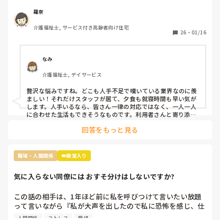
2人は掃除担当なので居室掃除やシーツ交換は

掃除担当がされるのですが、介護側の職員のすることもない
羅奈
ため廊下の掃除や壁拭き、手すり消毒などの掃除をしていま
介護福祉士, サービス付き高齢者向け住宅
す。

26
・
01/16
レクは午前と午後にしているし、他に何か職員がしたらいい
と思う仕事内容ってありますか？

なみ
不満なのは16時までの勤務の職員が多いので、16時〜18時
介護福祉士, デイサービス
は2人です。17時夕食が提供されるのですが

早く食べてもらって18時までには全員寝てもらうんです。
贅沢な悩みですね。どこも人手不足で嘆いている業界なのに羨
ましい！それだけスタッフが居て、夕食も就寝時間も早い気が
します。人手いるなら、皆さん一律の対応ではなく、一人一人
に合わせた生活もできそうなものです。利用者さんと寄り添っ
て会話をしてニーズを拾い上げたり、散歩に行ったり、イベン
回答をもっと見る
トを開催したり、工作レクをしてみたり…やることを探せばい
くらでも出てくるのが介護です。スタッフ同士で世間話して時
間を潰していませんか？利用者様の生活の質向上のために何が
できるか、今一度模索してみてはいかがでしょうか。
職場・人間関係
👑殿堂入り
気に入らない同僚には おすそ分けはしないですか?
この話の相手は、1年ほど前に私を呼びつけて言いたい放題
って言いながら『私が大声を出したので私に恐怖を感じ、仕
事が一緒にできない』と因縁をつけてきた 看護師Nなんです
人間関係
ストレス
職場