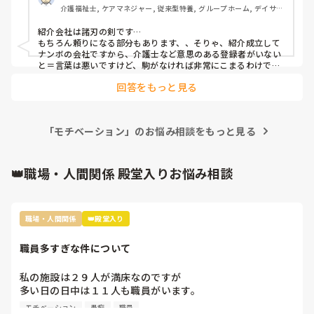
最初は先輩に「これは報告した方がいいですか？」と聞きなが
介護福祉士, ケアマネジャー, 従来型特養, グループホーム, デイサー
です。

ら、自分の基準を作っていくのがおすすめです。

ビス
紹介会社は諸刃の剣です…

③「時間で区切って動く」

もちろん頼りになる部分もあります、、そりゃ、紹介成立して
「このケアは何分まで」とざっくり決めておくと、ダラダラせ
ナンボの会社ですから、介護士など意思のある登録者がいない
ず動きやすくなりました。

と＝言葉は悪いですけど、駒がなければ非常にこまるわけで
す…

完璧を目指すより「時間内でできるベスト」を意識する感じで
回答をもっと見る
なので、登録者にはそれはそれは親切な対応、物言いですね…

す。

しかし、多くの法人、事業所は、高額なお金を払うので、本来
は頼りたくありません＝つまり、紹介するなら、求める人財を
あと、独り立ちして2週間で悩めているのは本当にすごいこと
強く希望されるわけですね…　余程思いがマッチングしないと
だと思います。

「モチベーション」のお悩み相談をもっと見る
難しいとも言えますね…

紹介率が30%では高いと断る所、そして紹介会社としてどこま
周りと比べて焦る気持ちも分かりますが、最初からスムーズに
で譲歩できるか…　など、ですね…　逆にお聞きしたいくらい
終わる人の方が少ないです。

ですが、なぜハローワークではダメなのでしょう？　求人誌も
👑職場・人間関係 殿堂入りお悩み相談
あるのですけども、紹介会社優先のご意見を聞いてみたくて、
「丁寧にやりたい」という気持ちは絶対に強みなので、そこは
ですね…

大事にしつつ、少しずつ“力の抜き方”も覚えていけば大丈夫だ
今までの所もですが、他の紹介会社も多く、募集もしてない職
と思います😊
種の件で電話があったり、同じ所から別担当者からの電話が同
職場・人間関係
👑殿堂入り
日以後あったりで、非常に迷惑なのが、事務所や管理者経験者
として思うところです。紹介会社もよいですが、それだけでベ
スト、とは思えませんけど…
職員多すぎな件について
私の施設は２９人が満床なのですが

多い日の日中は１１人も職員がいます。

なので暇すぎて仕事内容がないです。

モチベーション
愚痴
職員