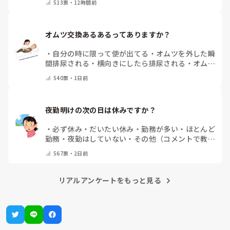
513
票・
12時間前
オムツ交換あるあるってありますか？
・
自分の時に限って便が出てる
・
オムツを外した瞬
間排尿される
・
横向きにしたら排尿される
・
オムツ
のテープがよくちぎれている
・
パットにたっぷり収
540
票・
1日前
まっていると快感
・
その他（コメントで教えてくだ
さい）
夜勤明けの次の日は休みですか？
・
必ず休み
・
だいたい休み
・
勤務が多い
・
ほとんど
勤務
・
夜勤はしていない
・
その他（コメントで教え
てください）
567
票・
2日前
リアルアンケートをもっと見る