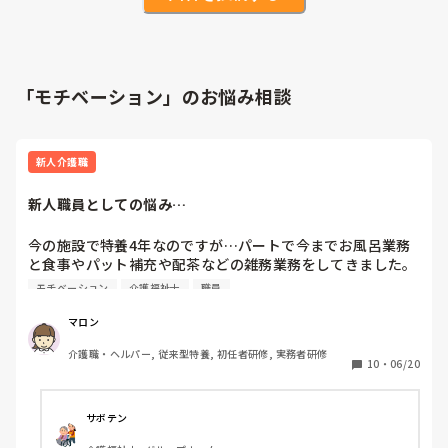
「モチベーション」のお悩み相談
新人介護職
新人職員としての悩み…
今の施設で特養4年なのですが…パートで今までお風呂業務
と食事やパット補充や配茶などの雑務業務をしてきました。

モチベーション
介護福祉士
職員
今年、介福の資格も無事取れて正職を考えて、時間を伸ばし
たり、不規則勤務を6月から始めたのですが…

マロン
介護職・ヘルパー, 従来型特養, 初任者研修, 実務者研修
早出業務は慣れたかも？遅出業務は、服薬とご飯とかで押し
10
・
06/20
たり…

どっちも自分の中でちゃんも出来てるのかも分かりません…

サボテン