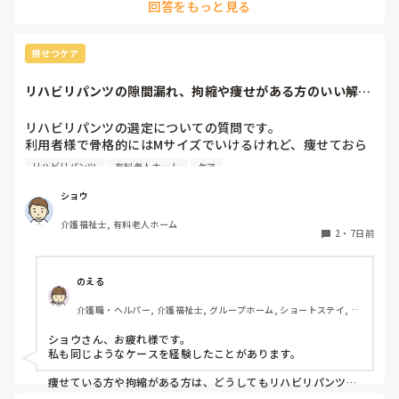
回答をもっと見る
認知症に関してはもしかしたら

施設内での研修はあるかも？

ただ、グループホームは利用者様がMAX9名で、その中に介助
排せつケア
出来る職員がいて基本はは全ての業務をこなすので

私のところでは1日に早、日、遅、夜の4人がいれば対応出来て
リハビリパンツの隙間漏れ、拘縮や痩せがある方のいい解決
います。

策ないですか？
（本当に人がいない時ですが…最悪早番以外いなくても、それ
以外が残業する事で対応出来ています。）

リハビリパンツの選定についての質問です。

利用者様で骨格的にはMサイズでいけるけれど、痩せておら
なのでそういう人が足りていない施設にとっては貴重な存在に
れたり、拘縮等で隙間ができ、そこから漏れてしまう方がた
なるし、直接介助しなくても現場で利用者様と会話はするの
リハビリパンツ
有料老人ホーム
ケア
まにおられるのですが、何かいい解決策はないでしょうか？

で、ご自身にも良い経験になると思います。

ちなみに、パッドも当てている方がほとんどです。

ショウ
そこから興味があればですが、資格取得支援が受けられる可能
性もありますし(^^)

介護福祉士, 有料老人ホーム
みなさんの施設での対策や、おすすめの選び方・当て方など
2
・
7日前
があれば教えていただきたいです。

よろしくお願いいたします。
のえる
介護職・ヘルパー, 介護福祉士, グループホーム, ショートステイ, デ
イサービス, デイケア・通所リハ, 訪問介護, 小規模多機能型居宅介
護
ショウさん、お疲れ様です。

私も同じようなケースを経験したことがあります。

痩せている方や拘縮がある方は、どうしてもリハビリパンツと
身体の間に隙間ができやすく、そこから尿漏れしてしまうこと