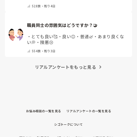
を持ち運んでいます
・
特に暑さ対策はしていませ
528
票・
残り4日
ん
・
その他（コメントで教えて下さい）
職員同士の雰囲気はどうですか？🤝
・
とても良い🥰
・
良い😊
・
普通🌿
・
あまり良くな
い💭
・
険悪😢
554
票・
残り3日
リアルアンケートをもっと見る
お悩み相談の一覧を見る
リアルアンケートの一覧を見る
シゴトークについて