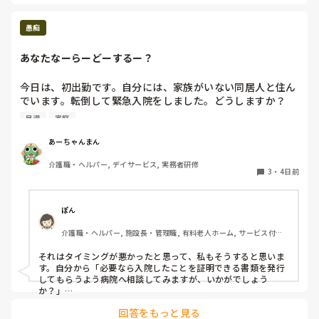
まずは本気で上に求人出せというべきですよね。

現場は余計ピリつく。

意外とそれで人が入る場合もあるんですよね。

どう本気度が違うとそうなるのか分かりませんけど😅

愚痴
せせりさん、ストレス発散がうまくできますように。

あなたなーらーどーするー？
少し休めると良いのですが…

あと、人に期待しないことですよ！
今日は、初出勤です。自分には、家族がいない同居人と住ん
でいます。転倒して緊急入院をしました。どうしますか？

ちなみに自分は、新しい職場に説明して、早退させていただ
早退
家庭
いて、アパートに帰宅して、薬や眼鏡などを病院へ届けまし
た。
あーちゃんまん
介護職・ヘルパー, デイサービス, 実務者研修
3
・
4日前
ぽん
介護職・ヘルパー, 施設長・管理職, 有料老人ホーム, サービス付き
高齢者向け住宅, 訪問介護, 介護事務, 初任者研修, 障害福祉関連, 障
害者支援施設
それはタイミングが悪かったと思って、私もそうすると思いま
す。自分から「必要なら入院したことを証明できる書類を発行
してもらうよう病院へ相談してみますが、いかがでしょう
か？」

と提案してでもある程度理解して欲しいと思ってしまいます。

回答をもっと見る
ただし次回からはいち早く頼ってもらえるように頑張って仕事