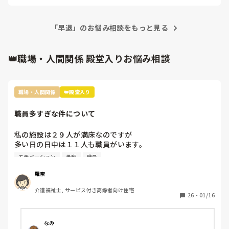
を覚えていきたいですね！

「早退」のお悩み相談をもっと見る
👑職場・人間関係 殿堂入りお悩み相談
職場・人間関係
👑殿堂入り
職員多すぎな件について
私の施設は２９人が満床なのですが

多い日の日中は１１人も職員がいます。

なので暇すぎて仕事内容がないです。

モチベーション
愚痴
職員
2人は掃除担当なので居室掃除やシーツ交換は

掃除担当がされるのですが、介護側の職員のすることもない
羅奈
ため廊下の掃除や壁拭き、手すり消毒などの掃除をしていま
介護福祉士, サービス付き高齢者向け住宅
す。

26
・
01/16
レクは午前と午後にしているし、他に何か職員がしたらいい
と思う仕事内容ってありますか？

なみ