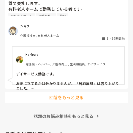
質問失礼します。

有料老人ホームで勤務している者です。

有料老人ホーム
介護福祉士
施設
他の施設様では、どのようなレクリエーションや行事を、ど
のくらいの頻度で行っているのか参考にさせていただきたく
ショウ
質問いたしました。

介護福祉士, 有料老人ホーム
うちの施設では現在、以下のような取り組みを行っていま
1
・
19時間前
す。

毎月：「カフェ」と称して少し豪華なおやつとコーヒー・緑
Harfevre
茶等の提供、カレンダー作り

介護職・ヘルパー, 介護福祉士, 生活相談員, デイサービス
隔月： ランチのテイクアウトイベント

デイサービス勤務です。

その他： 季節ごとの定期的な行事(運動会や七夕など)

お役に立てるかは分かりませんが、「居酒屋風」は盛り上がり
ました。

ノンアルコール飲料に枝豆などのおつまみ、カラオケでデュエ
今の内容も喜ばれているのですが、最近少しマンネリ化して
回答をもっと見る
ットしたり…

きたなと感じており、新しく喜ばれるようなアイデアを探し
アルコールが入ってないのに「酔っちゃった」と雰囲気に呑ま
ています。

れてなのか、ほんのり顔が赤くなる方もいらっしゃいました。

企画の参考にさせていただきたいため、「うちは毎月こんな
参考になれば幸いです。

イベントをしている」「年〇回、こんな大型行事がある」
話題のお悩み相談をもっと見る
「マンネリ打破にこれが盛り上がった！」など、皆さんの施
あとは、寄せ植え(鉢にいくつかの苗を植える)やビンゴ大会な
設のリアルな内容やおすすめのレクをぜひ教えていただける
と嬉しいです。
