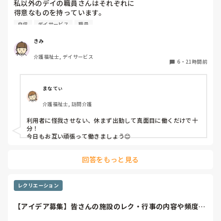
私以外のデイの職員さんはそれぞれに

得意なものを持っています。

自信
デイサービス
職員
裁縫や手作業など。

介助で言えば、要領よく動けたりと。

きみ
介護福祉士, デイサービス
今の私を振り返ってみたら…何も持っていないことが虚しく
6
・
21時間前
なってきました…

利用者からは「素直に話聞いてくれる」・「言いやすい・頼
まなてぃ
みやすい」

介護福祉士, 訪問介護
って言われます。

利用者に怪我させない、休まず出勤して真面目に働くだけで十
職員から見ての私は？って考えたら答えられる自信がないで
分！

す…

今日もお互い頑張って働きましょう😊
やだな、この自暴自棄…
回答をもっと見る
レクリエーション
【アイデア募集】皆さんの施設のレク・行事の内容や頻度を
教えてください