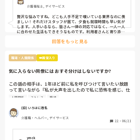
不満なのは16時までの勤務の職員が多いので、16時〜18時
介護福祉士, デイサービス
は2人です。17時夕食が提供されるのですが

早く食べてもらって18時までには全員寝てもらうんです。
贅沢な悩みですね。どこも人手不足で嘆いている業界なのに羨
ましい！それだけスタッフが居て、夕食も就寝時間も早い気が
します。人手いるなら、皆さん一律の対応ではなく、一人一人
に合わせた生活もできそうなものです。利用者さんと寄り添っ
て会話をしてニーズを拾い上げたり、散歩に行ったり、イベン
回答をもっと見る
トを開催したり、工作レクをしてみたり…やることを探せばい
くらでも出てくるのが介護です。スタッフ同士で世間話して時
間を潰していませんか？利用者様の生活の質向上のために何が
できるか、今一度模索してみてはいかがでしょうか。
職場・人間関係
👑殿堂入り
気に入らない同僚には おすそ分けはしないですか?
この話の相手は、1年ほど前に私を呼びつけて言いたい放題
って言いながら『私が大声を出したので私に恐怖を感じ、仕
事が一緒にできない』と因縁をつけてきた 看護師Nなんです
人間関係
ストレス
職場
が…

(旧) いろはに改名
当時、現場にいた関係者に事情聴取をした結果、 レクリエ
介護職・ヘルパー, デイサービス
ーションも止まらなかったし、誰も仲裁には来なかったので
22
・
06/21
思ったほど大声を出しているようには聞こえなかったという
結論がでたのに、この看護師『 周りがなんと言っても、私
は、あの時、大声を出されて恐怖を感じた』とずっと言い続
ymck