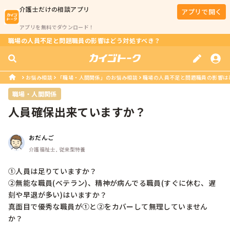
介護士
だけの相談アプリ
アプリで開く
アプリを無料でダウンロード！
職場の人員不足と問題職員の影響はどう対処すべき？
お悩み相談
「職場・人間関係」のお悩み相談
職場の人員不足と問題職員の影響は
職場・人間関係
人員確保出来ていますか？
おだんご
介護福祉士, 従来型特養
①人員は足りていますか？

②無能な職員(ベテラン)、精神が病んでる職員(すぐに休む、遅
刻や早退が多い)はいますか？

真面目で優秀な職員が①と②をカバーして無理していません