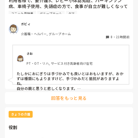
利用者様で、要介護5、レビー小体認知症、パーキンソン
病、車椅子使用、失語症の方で、食事が自立が難しくなって
来ました。ご飯を、おにぎりにして、ご自分で手づかみで食
ユニット型特養
グループホーム
ケア
べてもらおうと、幼児が食べるくらいのおにぎりにしてま
す。食べられる時とスプーンを使っても難しい時がありま
ガビィ
す。おかずも、おにぎり同様、手づかみでたべてもらってる
介護職・ヘルパー, グループホーム
時があるのですが、難しい時は、職員が介助しています。ご
8
・
21時間前
飯は、おにぎりで手づかみでもいいのかなと思いますが、お
かずの手づかみは、どうかなと思うのですが、皆さんはどう
思われますか？私は、自分の母親が手づかみで食べてるのを
さお
見たら、悲しくなります…職員さん、介助して下さいと思っ
PT・OT・リハ, サービス付き高齢者向け住宅
てしまいます…
たしかにおにぎりは手づかみでも良いとはおもいますが、おか
ずは種類にもよりますけど、手づかみだと抵抗がありますよ
ね。

自分の親と思うと悲しくなります。

フルーツや温野菜とかならまだ良いでしょうけど。嚥下状態は
回答をもっと見る
どうなんでしょうか？とろみつけてたりするのを手づかみは抵
抗がありますね。
きょうの介護
役割