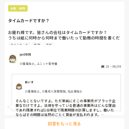
お金・給料
タイムカードですか？
お疲れ様です。皆さんの会社はタイムカードですか？

うちは紙に何時から何時まで働いたって勤務の時間を書くだ
けなんですが、

タイムカード
早退
手当
介護業界だとタイムカードって難しいのでしょうか？

自分の仕事が終わらなくて残業になったりすると、残業手当
yui0808
は出ないので、タイムカードだと色々と面倒なのでしょう
介護福祉士, ユニット型特養
か…。

25
・
06/09
数時間働いてて子供が熱が出たから早退しないといけない時
など、数時間働いたことは無しになって自分の有給を半日分
あいす
使うことになりますし。

介護福祉士, 介護老人保健施設, 社会福祉士
介護業界ってこんなもんですかね？
そんなことないですよ。ただ単純にそこの事業所がブラック企
業なだけですよ。法律を守っている普通の事業所はどんな理由
であれ残業すれば1分単位で残業時間の計算しますし、働いた
ならばその時間は当然のごとく賃金が支払われます。

また、タイムカードの運用が難しいということはまったくない
回答をもっと見る
と思います。例えば施設の入り口に置いておけばいいだけで
す。ただ、最近はもしかするとタイムカードではなく、システ