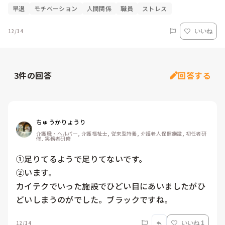
早退
モチベーション
人間関係
職員
ストレス
12/14
いいね
3
件の回答
回答する
ちゅうかりょうり
介護職・ヘルパー, 介護福祉士, 従来型特養, 介護老人保健施設, 初任者研
修, 実務者研修
①足りてるようで足りてないです。

②います。

カイテクでいった施設でひどい目にあいましたがひ
どいしまうのがでした。ブラックですね。
12/14
いいね 1