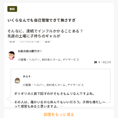
ム上でクリックなどして出退勤を管理したりするのが主流にな
ってきてるのではないかなとは思います。
愚痴
いくらなんでも自己管理できて無さすぎ
そんなに、連続でインフルかかることある？

先週の土曜に子持ちのギャルが

子供が熱出たと、、職場に学校から連絡があり早退

早退
インフルエンザ
愚痴
そしたら今度は自分がインフルになりもう10日以上休んでい
ます(  '-' )

お前の目は節穴か！
介護職・ヘルパー, 有料老人ホーム, デイサービス
この人この前もインフルとかで

4
・
02/19
休んでるんですよ……

そんなに連チャンでかかるものなのか？

タルト
介護職・ヘルパー, 有料老人ホーム, デイサービス
ただでさえの人手不足

ギリギリの人員で回すのがそもそもムリなんですよね。

人数が足りないてことで入浴も中止になったりします……

その人は、誰かいるから休んでもいいだろう。子持ち様だし〜
そしてこんな時に

って感覚もあると思いますよ。

そうでない頑張ってるママさんも多いのに…

利用者がコロナ……

回答をもっと見る