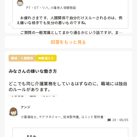
けていて、この話を境に、敵意というより憎悪をむき出しに
PT・OT・リハ, 介護老人保健施設
するようになってきました。

　お疲れさまです、人間関係で自分だけスルーされるのは、例
そんなある日のことです。看護師Nがどこかに旅行に行って
え嫌いな相手でも気分の悪いものですね。

きたのでお土産をみんなの連絡用のレターケースの中に入れ
あったんですが、私のところにだけ入っていなかったです
　ご質問の一般常識としてまかり通るかという話ですが、まか
り通りはするけど別の意味で良くないことだと思います。つま
ね。

回答をもっと見る
り、お土産誰に配るかは本人の自由ではありますが、特定の一
人だけのけ者にするのはハラスメントに相当するということで
まあ、もらったところでお礼を言わなきゃいけないと思うと
す。とはいえ「うっかり忘れてた」可能性も否定できません
貰わなくてよかったな。と思うのですが…

し、故意にのけ者にしていた証拠もないのが難しいですね。

職場・人間関係
👑殿堂入り
この件に関しては管理者宛に『私もどこかに行ってお土産を
　相手に合わせた対応をするということは、相手と同じレベル
みなさんの嫌いな働き方
になるということです。おっしゃる通り、ご自身はお相手をの
買ってきた場合、この看護師Nにはあげようとは思いません
け者にしない、ハラスメント加害者にならないことが大切だと
が、私が気に入らない職員には看護師Nがやったようにお土
思います。
どこでも同じ介護業務をしているはずなのに、職場には独自
産を配らなくてもいいのでしょうか』という内容(プラス、
のルールがあります。

いままでの私に対しての悪行についても一緒に…)について
その中でもみなさんが、これだけは嫌だと思う働き方はなん
の手紙を作っているところなんですが…

人手不足
職員
ストレス
でしょうか？

私は

たた、あくまで手紙(質問書)のなかのことで、私としては、
アンジ
連帯責任が強すぎる職場

たとえ気に入らない職員がいたとしてもみんなの目に見える
介護福祉士, ケアマネジャー, 従来型特養, ユニット型特養, 
働かない人のカバーが当たり前の職場

行為なので、他の職員もいい思いをしないと思うので、特定
20
・
06/05
居宅ケアマネ
個々の仕事の領域と責任が曖昧な職場

の気に入らない職員にお土産をお裾分けをしないということ
休みの日まで出勤がある職場

はしないつもりいますが、看護師Nがやった行為は 一般常識
家でやってきてと平気で仕事を渡される職場

としてまかり通るのでしょうか?

まるみ