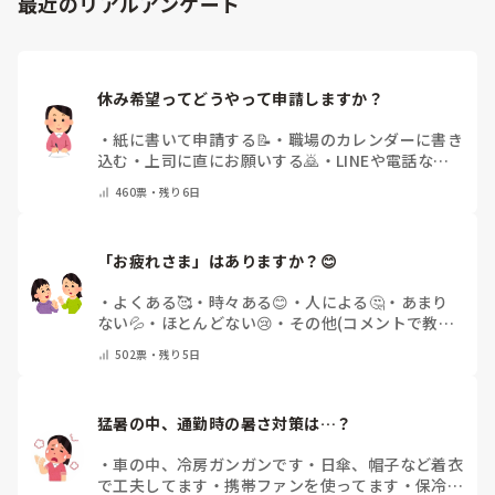
最近のリアルアンケート
どうぞよろしくお願いいたします。
休み希望ってどうやって申請しますか？
・
紙に書いて申請する📝
・
職場のカレンダーに書き
込む
・
上司に直にお願いする🙇
・
LINEや電話など
で申請する
・
その他（コメントで教えてください）
460
票・
残り6日
「お疲れさま」はありますか？😊
・
よくある🥰
・
時々ある😊
・
人による🤔
・
あまり
ない💦
・
ほとんどない😢
・
その他(コメントで教え
てください)
502
票・
残り5日
猛暑の中、通勤時の暑さ対策は…？
・
車の中、冷房ガンガンです
・
日傘、帽子など着衣
で工夫してます
・
携帯ファンを使ってます
・
保冷剤