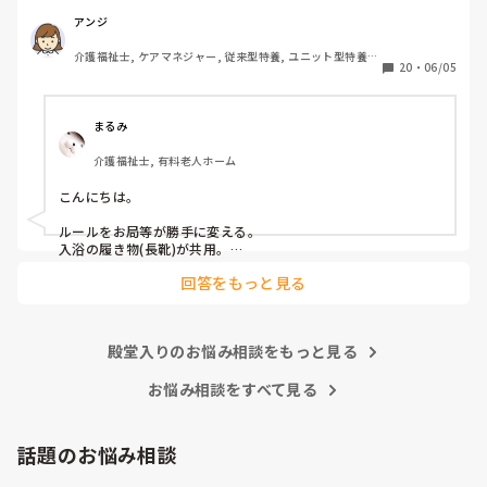
でしょうか？

私は

たた、あくまで手紙(質問書)のなかのことで、私としては、
アンジ
連帯責任が強すぎる職場

たとえ気に入らない職員がいたとしてもみんなの目に見える
介護福祉士, ケアマネジャー, 従来型特養, ユニット型特養, 
働かない人のカバーが当たり前の職場

行為なので、他の職員もいい思いをしないと思うので、特定
20
・
06/05
居宅ケアマネ
個々の仕事の領域と責任が曖昧な職場

の気に入らない職員にお土産をお裾分けをしないということ
休みの日まで出勤がある職場

はしないつもりいますが、看護師Nがやった行為は 一般常識
家でやってきてと平気で仕事を渡される職場

としてまかり通るのでしょうか?

まるみ
介護福祉士, 有料老人ホーム
こんにちは。

ルールをお局等が勝手に変える。

入浴の履き物(長靴)が共用。

回答をもっと見る
が嫌ですw
殿堂入りのお悩み相談をもっと見る
お悩み相談をすべて見る
話題のお悩み相談