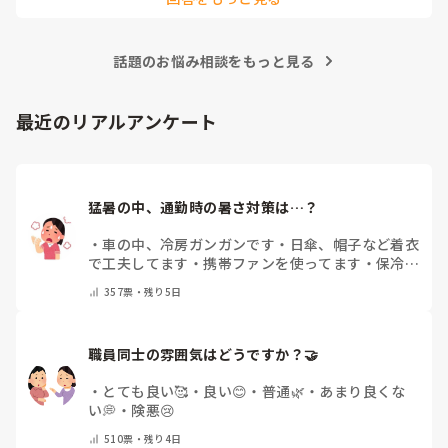
話題のお悩み相談をもっと見る
最近のリアルアンケート
猛暑の中、通勤時の暑さ対策は…？
・
車の中、冷房ガンガンです
・
日傘、帽子など着衣
で工夫してます
・
携帯ファンを使ってます
・
保冷剤
を持ち運んでいます
・
特に暑さ対策はしていませ
357
票・
残り5日
ん
・
その他（コメントで教えて下さい）
職員同士の雰囲気はどうですか？🤝
・
とても良い🥰
・
良い😊
・
普通🌿
・
あまり良くな
い💭
・
険悪😢
510
票・
残り4日