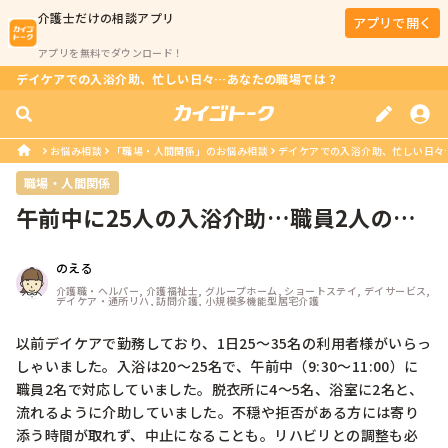
介護士
だけの相談アプリ
アプリで開く
アプリを無料でダウンロード！
デイケアでの入浴介助、忙しい日々…あなたの職場では？
お悩み相談
「職場・人間関係」のお悩み相談
デイケアでの入浴介助、忙しい日々
職場・人間関係
午前中に25人の入浴介助…職員2人の現
場ってどうですか？
のえる
介護職・ヘルパー, 介護福祉士, グループホーム, ショートステイ, デイサービス, 
デイケア・通所リハ, 訪問介護, 小規模多機能型居宅介護
以前デイケアで勤務しており、1日25〜35名の利用者様がいらっ
しゃいました。入浴は20〜25名で、午前中（9:30〜11:00）に
職員2名で対応していました。脱衣所に4〜5名、浴室に2名と、
流れるように介助していました。不穏や拒否がある方には寄り
添う時間が取れず、中止になることも。リハビリとの調整も必