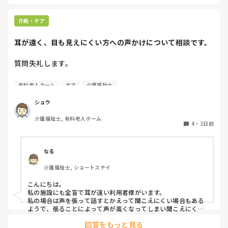
介助・ケア
耳が遠く、目も見えにくい方への声かけについて相談です。
質問失礼します。

耳が遠く、目もあまり見えていない利用者様への声かけにつ
有料老人ホーム
ケア
介護福祉士
いて質問です。

現在、私は「大きな声で、ゆっくり耳元でお話しする」とい
ショウ
う方法で対応しています。

介護福祉士, 有料老人ホーム
聞き取れると安心していただける方なので何とか理解しても
4
・
2日前
らっているのですが、毎日のことなのでかなり喉に負担がか
かり、痛めてしまうことがあります。

なる
みなさんの職場で、このような方と関わる際に工夫している
介護福祉士, ショートステイ
ことや、喉に負担をかけずに意思疎通ができる良い方法など
があればぜひ教えていただきたいです。

こんにちは。

私の施設にも全盲で耳が遠い利用者様がいます。

よろしくお願いします。
私の場合は声を張って話すとかえって聞こえにくい場合もある
ようで、張ることによって声が高くなってしまい聞こえにくい
のだと思います。その為少しトーンを落とし話しかけるように
回答をもっと見る
しています。
