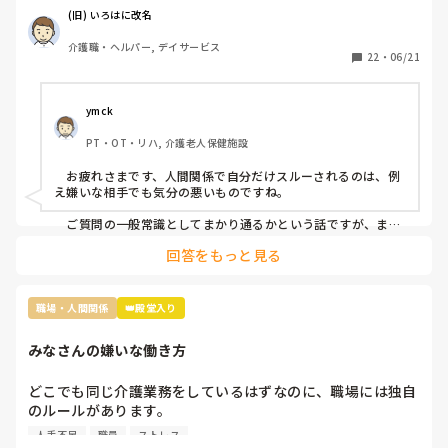
(旧) いろはに改名
当時、現場にいた関係者に事情聴取をした結果、 レクリエ
介護職・ヘルパー, デイサービス
ーションも止まらなかったし、誰も仲裁には来なかったので
22
・
06/21
思ったほど大声を出しているようには聞こえなかったという
結論がでたのに、この看護師『 周りがなんと言っても、私
は、あの時、大声を出されて恐怖を感じた』とずっと言い続
ymck
けていて、この話を境に、敵意というより憎悪をむき出しに
PT・OT・リハ, 介護老人保健施設
するようになってきました。

　お疲れさまです、人間関係で自分だけスルーされるのは、例
そんなある日のことです。看護師Nがどこかに旅行に行って
え嫌いな相手でも気分の悪いものですね。

きたのでお土産をみんなの連絡用のレターケースの中に入れ
あったんですが、私のところにだけ入っていなかったです
　ご質問の一般常識としてまかり通るかという話ですが、まか
り通りはするけど別の意味で良くないことだと思います。つま
ね。

回答をもっと見る
り、お土産誰に配るかは本人の自由ではありますが、特定の一
人だけのけ者にするのはハラスメントに相当するということで
まあ、もらったところでお礼を言わなきゃいけないと思うと
す。とはいえ「うっかり忘れてた」可能性も否定できません
貰わなくてよかったな。と思うのですが…

し、故意にのけ者にしていた証拠もないのが難しいですね。

職場・人間関係
👑殿堂入り
この件に関しては管理者宛に『私もどこかに行ってお土産を
　相手に合わせた対応をするということは、相手と同じレベル
みなさんの嫌いな働き方
になるということです。おっしゃる通り、ご自身はお相手をの
買ってきた場合、この看護師Nにはあげようとは思いません
け者にしない、ハラスメント加害者にならないことが大切だと
が、私が気に入らない職員には看護師Nがやったようにお土
思います。
どこでも同じ介護業務をしているはずなのに、職場には独自
産を配らなくてもいいのでしょうか』という内容(プラス、
のルールがあります。

いままでの私に対しての悪行についても一緒に…)について
その中でもみなさんが、これだけは嫌だと思う働き方はなん
の手紙を作っているところなんですが…

人手不足
職員
ストレス