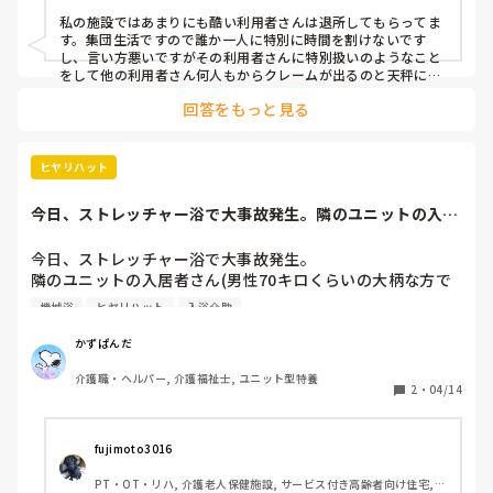
そんなことでも？と思われるかもしれませんが本当に毎日文
私の施設ではあまりにも酷い利用者さんは退所してもらってま
句を言っています。

す。集団生活ですので誰か一人に特別に時間を割けないです
し、言い方悪いですがその利用者さんに特別扱いのようなこと
その方の移乗は3人でやらなきゃいけないのですが（タオル
をして他の利用者さん何人もからクレームが出るのと天秤にか
けたら自ずとそうなってしまいます。
移乗なのですが、本人が3人でやるよう要求してきます）、
回答をもっと見る
職員3人が集まれることが難しい時もあるので大抵その人の
移乗は遅くなります。

また、お風呂は機械浴ひとつしかないのにその利用者さんが
ヒヤリハット
20.30分近く使ってしまうのでその利用者さんがいる時は休
憩時間までいってしまう時があります。（頭もクリアで上半
今日、ストレッチャー浴で大事故発生。隣のユニットの入居
身はしっかり動くので届くところは自分で洗身してます）

者さん(男性70...
今日、ストレッチャー浴で大事故発生。

挙句、家族へ連絡して文句を言い、その家族から施設へクレ
隣のユニットの入居者さん(男性70キロくらいの大柄な方で
ームが入ります。

全マヒ)で、担送用のストレッチャーから入浴用のストレッ
正直、沢山利用者様がいる中で1人を優先して業務すること
機械浴
ヒヤリハット
入浴介助
チャーにラクラックス(移乗用の滑る板)で移乗する際に、ス
など出来ず毎日疲弊してます。

トレッチャー間が開き、その間から入居者さんが落下しそう
かずぱんだ
になりました。

このような利用者様がいる施設ではどのように対応してるか
介護職・ヘルパー, 介護福祉士, ユニット型特養
上半身は隣のユニットのスタッフ、下半身は僕が支えてスラ
教えていただけると幸いです。
2
・
04/14
イドする時にストレッチャーの上半身側が動き、Vの字にス
トレッチャーが動き隙間ができてその間から落ちそうになり
ました。

fujimoto3016
上半身側の人が脇を抱えて、ゆっくり二人で床に降ろして、
PT・OT・リハ, 介護老人保健施設, サービス付き高齢者向け住宅, 
頭をぶつけたり身体を打ったりもなかったのが不幸中の幸い