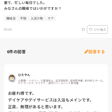
要で、忙しい毎日でした。

機械浴
不穏
入浴介助
ケア
07/20
いいね 1
6
件の回答
回答する
ひろやん
介護職・ヘルパー, 介護福祉士, 生活相談員, 従来型特養, 有料老人ホーム, 
デイサービス, デイケア・通所リハ, ユニット型特養
お疲れ様です。

デイケアやデイサービスは入浴もメインです。

正直、無理があると思います。
