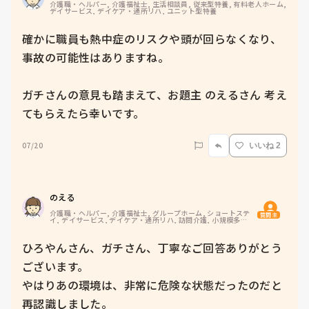
介護職・ヘルパー, 介護福祉士, 生活相談員, 従来型特養, 有料老人ホーム, 
デイサービス, デイケア・通所リハ, ユニット型特養
確かに職員も熱中症のリスクや頭が回らなくなり、
事故の可能性はありますね。

ガチさんの意見も踏まえて、お題主 のえるさん 考え
てもらえたら幸いです。
07/20
いいね 2
のえる
介護職・ヘルパー, 介護福祉士, グループホーム, ショートステ
質問主
イ, デイサービス, デイケア・通所リハ, 訪問介護, 小規模多機
能型居宅介護
ひろやんさん、ガチさん、丁寧なご回答ありがとう
ございます。

やはりあの環境は、非常に危険な状態だったのだと
再認識しました。
