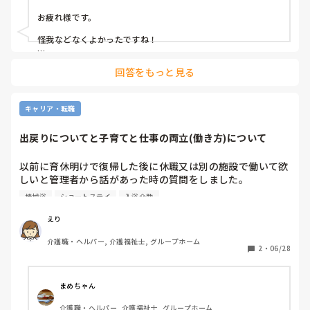
デイケア・通所リハ
でしたが、すぐに主任等へ内線し来てもらい確認してもらい
お疲れ様です。

ましたが出血や怪我もなく本人からも痛み訴えもありません
でした。

怪我などなくよかったですね！

今まで、病院などで毎日のようにストレッチャー浴に関わっ
ない方が良いし、怖いことですが、ヒヤリは大事故予防のため
てきたのに、こんな大事故を起こしたのが初めてで、帰ると
回答をもっと見る
の重要なソースになります。

きに応援にきてくれたスタッフ、主任、ケアマネ、入居者さ
んに謝罪しましたが、まだ胸がザワザワというか後悔が凄い
しっかりと部署内で情報共有、対応、検討を重ねることで、次
です。万が一、落下していたらと考えるだけで怖いです。

の失敗は減りますし、明日の糧になりますよ。

キャリア・転職
事故の原因は、ブレーキの確認不足と思います。

今日ペアになったスタッフとは事故報告書を一緒に考え提出
出戻りについてと子育てと仕事の両立(働き方)について
し、今後は動作前の声かけとお互いに確認を徹底しましょう
ね！と話し合いました。明日から仕事行くのが、とても憂鬱
以前に育休明けで復帰した後に休職又は別の施設で働いて欲
です。
しいと管理者から話があった時の質問をしました。

その後ショートステイの入浴介助メインの仕事につきまし
機械浴
ショートステイ
入浴介助
た。(最近では上から理不尽なことを言われたり、機械浴用
のリフト？の充電を入浴中にやったりと…)

えり
来月でショートステイに就職してから1年経ちますが、グル
介護職・ヘルパー, 介護福祉士, グループホーム
ープホームの管理者から2号館が来年オープンする為戻って
2
・
06/28
きて欲しいと連絡がありました。

声をかけてくださり嬉しい半面、復帰後に別の施設で働いて
欲しいこと、保育園に行けば風邪で半年以上は通えないだろ
まめちゃん
うと言われたこともあり複雑な気持ちです。(子育て中です
介護職・ヘルパー, 介護福祉士, グループホーム