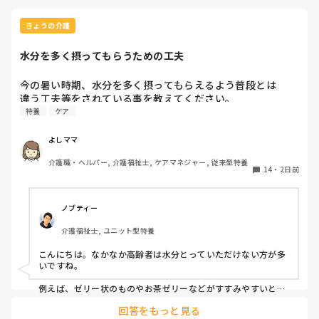
きょうの介護
水分を多く摂ってもらうための工夫
今の暑い時期、水分を多く摂ってもらえるよう普段とは

違う工夫等をされている事を教えてください。
特養
ケア
よしママ
介護職・ヘルパー, 介護福祉士, ケアマネジャー, 従来型特養
14
・
2日前
ノブティー
介護福祉士, ユニット型特養
こんにちは。なかなか高齢者は水分とっていただけない方が多
いですね。

例えば、ゼリー状のものやお茶ゼリーなどがすすみやすいと思
います。あとは忙しい中難しいかもしれませんが、時間を分け
回答をもっと見る
て少しずつ提供するとかもいいかもしれません。