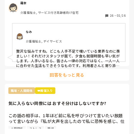
掃除担当がされるのですが、介護側の職員のすることもない
羅奈
ため廊下の掃除や壁拭き、手すり消毒などの掃除をしていま
介護福祉士, サービス付き高齢者向け住宅
す。

26
・
01/16
レクは午前と午後にしているし、他に何か職員がしたらいい
と思う仕事内容ってありますか？

なみ
不満なのは16時までの勤務の職員が多いので、16時〜18時
介護福祉士, デイサービス
は2人です。17時夕食が提供されるのですが

早く食べてもらって18時までには全員寝てもらうんです。
贅沢な悩みですね。どこも人手不足で嘆いている業界なのに羨
ましい！それだけスタッフが居て、夕食も就寝時間も早い気が
します。人手いるなら、皆さん一律の対応ではなく、一人一人
に合わせた生活もできそうなものです。利用者さんと寄り添っ
て会話をしてニーズを拾い上げたり、散歩に行ったり、イベン
回答をもっと見る
トを開催したり、工作レクをしてみたり…やることを探せばい
くらでも出てくるのが介護です。スタッフ同士で世間話して時
間を潰していませんか？利用者様の生活の質向上のために何が
できるか、今一度模索してみてはいかがでしょうか。
職場・人間関係
👑殿堂入り
気に入らない同僚には おすそ分けはしないですか?
この話の相手は、1年ほど前に私を呼びつけて言いたい放題
って言いながら『私が大声を出したので私に恐怖を感じ、仕
事が一緒にできない』と因縁をつけてきた 看護師Nなんです
人間関係
ストレス
職場
が…
