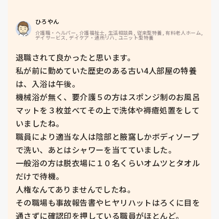
ひろやん
介護職・ヘルパー, 介護福祉士, 生活相談員, 従来型特養, 有料老人ホーム, 
デイサービス, デイケア・通所リハ, ユニット型特養
退職されて良かったと思います。

私が前に勤めていた歴史のある古い4人部屋の特養
は、入浴は午後。

機械浴が無く、要介護５の方はスポンジ制のお風呂
マットを３枚並べてその上で洗体や褥瘡処置をして
いましたね。

職員により適当な人は陰部と腋窩しかボディソープ
で洗い、あとはシャワーを当てていました。

一般浴の方は脱衣場に１０名くらいオムツとタオル
だけで待機。

人権なんてありませんでしたね。

その職場も事故報告書やヒヤリハットはろくに目を
通さずに確認印を押している職員がほとんど。
