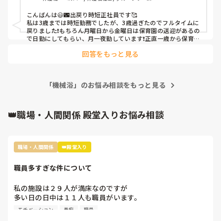
が、最近は風邪も引かず毎日保育園に通えてます。)

出戻りした方いますか？

こんばんは😃🌃出戻り時短正社員です🥰

お話聞けたら幸いです。(正直ショートステイで働いて自分
私は3歳までは時短勤務でしたが、3歳過ぎたのでフルタイムに
が風邪を引いたり、子供が熱やけがをする度に1週間のお休
戻りました❗️もちろん月曜日から金曜日は保育園の送迎があるの
みを頂いてました。そのため給料に響いてしまいとてもじゃ
で日勤にしてもらい、月一夜勤しています❗️正直一歳から保育園
に預けてましたが一歳はほとんど休んで仕事になりませんでし
ないですが、生活するのが厳しいです。)

回答をもっと見る
た❗️色々病気もらってくるので、2歳からはほとんど休んでない
又、子育てと仕事をうまく両立してる方いらっしゃいます
ので、年齢が上がるのと子供も耐性がついて強くなりました❗️育
か？

児仕事家事を完璧にこなすのは無理なので、自分の働きやすい
働き方も見直したいので…お話聞かせてください。

環境を作ってます、それでも人手不足なので、残業したり人の
よろしくお願いします。
「機械浴」のお悩み相談をもっと見る
いない日に出勤もあります。無理されず。
👑職場・人間関係 殿堂入りお悩み相談
職場・人間関係
👑殿堂入り
職員多すぎな件について
私の施設は２９人が満床なのですが

多い日の日中は１１人も職員がいます。

なので暇すぎて仕事内容がないです。

モチベーション
愚痴
職員
2人は掃除担当なので居室掃除やシーツ交換は
