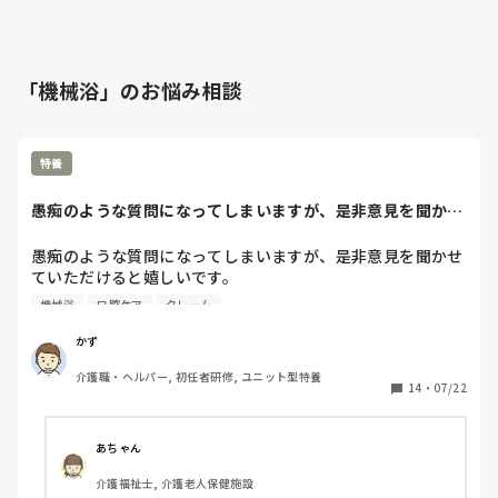
「機械浴」のお悩み相談
特養
愚痴のような質問になってしまいますが、是非意見を聞かせ
ていただけると嬉...
愚痴のような質問になってしまいますが、是非意見を聞かせ
ていただけると嬉しいです。

機械浴
口腔ケア
クレーム
私の勤める施設にはすごくわがままな利用者さんがいます。
（どこにでもいるものだと思いますが…。）

かず
何をするにもその方の思った通りにいかないと文句を言われ
介護職・ヘルパー, 初任者研修, ユニット型特養
ます。

14
・
07/22
風呂の順番が遅い、臥床の順番が遅い、口腔ケアに連れて行
くのに時間がかかる、移乗の際少しでも衝撃があると"痛〜
あちゃん
い"と声をあげる、大してウロバックに溜まってないのに捨
介護福祉士, 介護老人保健施設
てろと言うなどなど…
