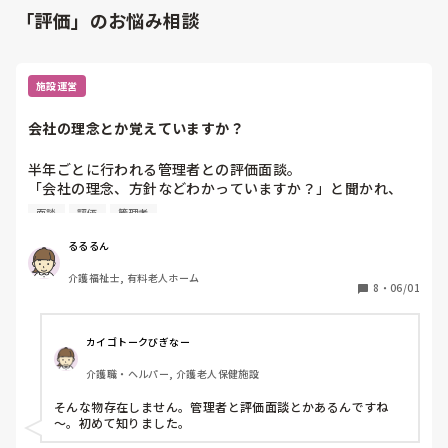
「評価」のお悩み相談
施設運営
会社の理念とか覚えていますか？
半年ごとに行われる管理者との評価面談。

「会社の理念、方針などわかっていますか？」と聞かれ、
「覚えていないですが、どこかに掲示されていたりします
面談
評価
管理者
か？」と聞き返すと「掲示はされていないけど、入職時に渡
した紙に書いてあります。覚えていないということは、理念
るるるん
や方針に従って仕事をしていないということなのでこういう
介護福祉士, 有料老人ホーム
評価にしました」と低い評価でした。

8
・
06/01
こういう評価方法する管理者、初めてです。

大体、どこも同じような理念だと思うのですが、みなさん、
覚えていますか？
カイゴトークびぎなー
介護職・ヘルパー, 介護老人保健施設
そんな物存在しません。管理者と評価面談とかあるんですね
～。初めて知りました。