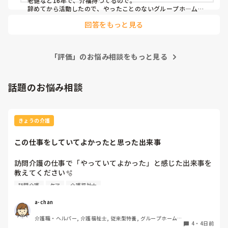
老健など16年で、介福持つてるので。

変に決まってるから夜勤のみは評価低いよね、などと言われ
辞めてから活動したので、やったことのないグループホ―厶で
働いてます。

ました)
回答をもっと見る
給料安いのでグルホは、どうしようかなつて感じですがまだ4
カ月なのでおとなしくしてます。

人を小馬鹿にしたり、ダメですね～。

「評価」のお悩み相談をもっと見る
そういう施設に、お礼なんていりません。

見学のお礼メールなんてした今までした事ありません。

わざわざいりませんよ。

話題のお悩み相談
人手不足でどこも募集してますから、

強気で活動して下さい。

あと、見学の際は、スタッフの様子、態度など雰囲気とあわせ
きょうの介護
て見て下さい。

この仕事をしていてよかったと思った出来事
訪問介護の仕事で「やっていてよかった」と感じた出来事を
教えてください🫧

訪問介護
ケア
介護福祉士
出勤前、特に嫌なことがあったわけではなくても、「今日は
行きたくないな…」と感じることはあります。

a-chan
そんなときに「この仕事をやっていてよかった」と思えた出
介護職・ヘルパー, 介護福祉士, 従来型特養, グループホーム, 
来事を思い浮かべたら前向きな気持ちで出勤できるかな？と
4
・
4日前
デイケア・通所リハ, 訪問介護, 初任者研修