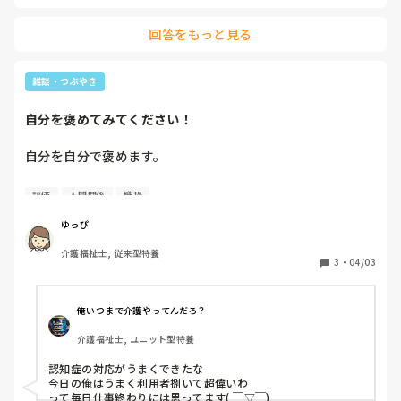
回答をもっと見る
雑談・つぶやき
自分を褒めてみてください！
自分を自分で褒めます。

もちろん、誰かに褒めてもらえるのは嬉しいです。

評価
人間関係
職場
でも、他人の評価だけじゃなくて、自分で自分を認めてあげ
ゆっぴ
るのも良いと思うんです。

介護福祉士, 従来型特養
3
・
04/03
あ、いま酷い言葉言われちゃったけど

カッとなったけど。抑えて対処できたな。

俺いつまで介護やってんだろ？
介護福祉士, ユニット型特養
不穏な利用者さん、私の言葉で落ち着いたな

認知症の対応がうまくできたな

今日の俺はうまく利用者捌いて超偉いわ

いま、優しい言葉かけ笑顔で対応できたな。

って毎日仕事終わりには思ってます( ￣▽￣)
