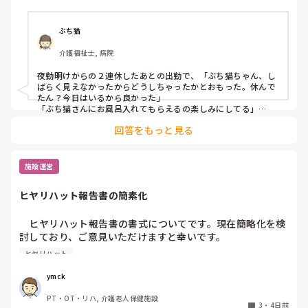
思いました。

皆さんが訪問介護の仕事で「やっていてよかった」と感じた
エピソードがあれば、ぜひ教えてください。
ぶち猫
介護福祉士, 病院
夜勤明けからの２連休したあとの出勤で、「ぶち猫ちゃん、し
ばらく見えなかったからどうしちゃったかとおもった。休んで
たん？今日はいるから良かった」

「ぶち猫さんにお風呂入れてもらえるの楽しみにしてる」

と私をお気に入り認定してくださる方がいることに嬉しく思い
回答をもっと見る
ます。
施設運営
ヒヤリハット報告書の簡素化
　ヒヤリハット報告書の書式についてです。現在簡略化を検
討しており、ご意見いただけますと幸いです。

ヒヤリハット
　自己報告書と異なり、ヒヤリハット報告書の書式には法
規・義務規定はないかと思います。つまるところ、用を成せ
ymck
ば、いくらでも簡素化できるものと言う考えなのですが…。

PT・OT・リハ, 介護老人保健施設
3
・
4日前