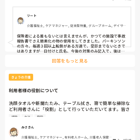
　私が入職する以前から使われている書式はEXCELで作られ
ており、氏名年齢生年月日等プロフィールとヒヤリ発生場所
の詳細、発生前後の経緯・予測される被害・対応策のフリー
ツート
記載と非常に煩雑です。

介護福祉士, ケアマネジャー, 従来型特養, グループホーム, デイサー
ビス
　一時、フリー記載だけでも減らそうと、丸をつけて選択す
保険者による差もないとは言えませんが、かつての施設で事故
る方式を取ろうとしたのですが、あまり浸透せず…。

報告書でさえ簡素化の物の使用をしてきました。パーキンソン
の方々、毎週３回以上転倒がある方達で、受診までないときで
　そこで、再度報告書の書式変更を検討したく、使いやすい
はありますが…日付けと氏名、今後の対策のみ記入で、後は○
付けのA４の４分の１ほどの大きさで作成、対応しました。場
書式をご紹介いただけないでしょうか。ここで公開されてい
回答をもっと見る
所や、店頭前の行動（何をしようとしていたか）、ぶつけた箇
る書式は使いやすかったよ、とかこのアプリだとやりやすい
所、異常うったえの有無、報告先を選択してピンをつけるだけ
よ、とかリンクでもいいのですが、おすすめがあれば教えて
です。多くの事業所でも見られる運用です。保険者毎のローカ
いただきたいです。
ルルールの考え方も否定はできませんが、実際、厚労省の調査
きょうの介護
研究でも、施設ごとに事故・ヒヤリハットの整理や様式を独自
に簡素化している実態が紹介されています。なので、言い方は
利用者様の役割について
正しくないとも思いますが、ヒヤリハット位簡素化はできるで
しょう、発生項目の幅は広いですが…
洗顔タオルや新聞たたみ、テーブル拭き、箒で簡単な掃除な
ど利用者さんに「役割」として行っていただいてます。皆さ
んの施設では他にどんな役割がありますか？たまに時間を持
掃除
ケア
施設
て余して「何かやることない？」と声をかけられることがあ
ります。今検討しているのは、食器洗いやスタッフと一緒に
みさきん
行くゴミ出しなどです。
介護福祉士, ケアマネジャー, 有料老人ホーム, 介護老人保健施