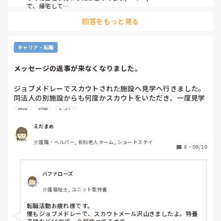
で、帰宅して

あ、やべぇあの仕事やるの忘れた！！！まぁいっかってなって
回答をもっと見る
寝て忘れます
なんでも良いですよね、褒めてください自分を(*^^*)
キャリア・転職
メッセージの返事が来なくなりました。
ジョブメドレーでスカウトされた施設へ見学へ行きました。

同法人の別施設からも何度かスカウトをいただき、一度見学
へ行きましたがトイレが施設に一つしかなく辞退しました。

評価
採用
トイレ
そことは同法人でしたが、施設自体は別だったので見学だけ
ならと思い行ったのですが、見学前はベタ褒めするような形
えだまめ
で送られてきていたメッセージがぱたりと止まり…。

介護職・ヘルパー, 有料老人ホーム, ショートステイ
現地でも、お時間をいただきありがとうございましたとお礼
8
・
09/20
を言ってから帰っていますし、見学後すぐにお礼のメッセー
ジも送ったのですが、一切返事がありません。

失礼な施設だな…と思うのですが、こんなもんでしょうか？
バファローズ
どのみちそこには応募するつもりがないので良いといえば良
介護福祉士, ユニット型特養
いのですが、見学の時にも失礼なことを言われたのもあり何
だかもやもやします。(当日は採用担当の人ではない人が案
転職活動お疲れ様です。

内してくれましたが、なんで夜勤のみ希望なの？と小馬鹿に
僕もジョブメドレーで、スカウトメール沢山きましたよ。特養
したように笑ってきたり、昼間の人の方がレクやお風呂で大