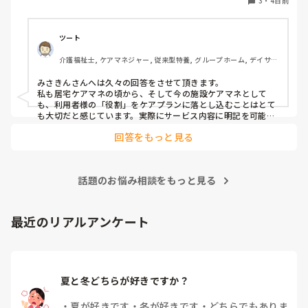
3
・
4日前
設, グループホーム, 病院
ツート
介護福祉士, ケアマネジャー, 従来型特養, グループホーム, デイサー
ビス
みさきんさんへは久々の回答をさせて頂きます。

私も居宅ケアマネの頃から、そして今の施設ケアマネとして
も、利用者様の「役割」をケアプランに落とし込むことはとて
も大切だと感じています。実際にサービス内容に明記を可能な
限りしており、担当者会議では略する事なく説明しておりま
回答をもっと見る
す。 役割を持つことは、その方の自信や生きがいにつながりま
すし、「してもらう」だけでなく「できることを続けてもら
う」視点にもなりますよね。 みさきんさんのように、日常の中
に自然な形で役割を取り入れておられる取り組み、とても勉強
話題のお悩み相談をもっと見る
になります。
最近のリアルアンケート
夏と冬どちらが好きですか？
・
夏が好きです
・
冬が好きです
・
どちらでもありま