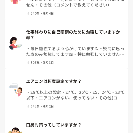
せん
・
その他（コメントで教えてください）
340
票・
残り4日
仕事終わりに自己研鑽のために勉強していますか
📖？
・
毎日勉強するよう心がけています📝
・
疑問に思っ
た点のみ勉強してます📖
・
特に勉強していません
・
その他（コメントで教えてください）
508
票・
残り3日
エアコンは何度設定ですか？
・
28℃以上の設定
・
27℃、26℃
・
25，24℃
・
23℃
以下
・
エアコンがない、使ってない
・
その他(コメ
ントで教えてください)
543
票・
残り2日
口臭対策ってしていますか？