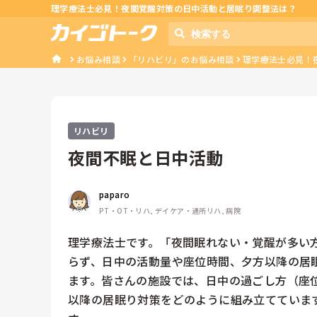
理学療法士必見！夜間覚醒対策の日中活動と居眠り調整法は？
お悩み相談
「リハビリ」のお悩み相談
理学療法士必見！
リハビリ
夜間不眠と日中活動
paparo
PT・OT・リハ, デイケア・通所リハ, 病院
理学療法士です。「夜間眠れない・覚醒が多い
らず、日中の活動量や座位時間、夕方以降の居
ます。皆さんの施設では、日中の過ごし方（座
以降の居眠り対策をどのように組み立てていま