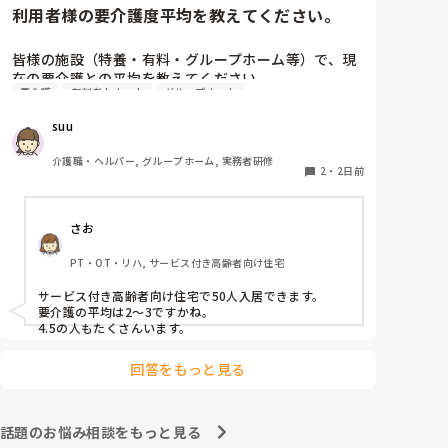
利用者様の要介護度平均を教えてください。
他の施設での対応も気になりますね。参考になれば幸い
です。
皆様の施設（特養・有料・グループホーム等）で、現
在の要介護との平均を教えてください。

要介護
有料老人ホーム
グループホーム
できましたら、規模を添えて頂ければありがたいで
suu
す。
介護職・ヘルパー, グループホーム, 実務者研修
2
・
2日前
さお
PT・OT・リハ, サービス付き高齢者向け住宅
サービス付き高齢者向け住宅で50人入居できます。

要介護の平均は2〜3ですかね。

4.5の人もたくさんいます。
回答をもっと見る
話題のお悩み相談をもっと見る