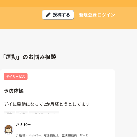
新規登録
ログイン
投稿する
「運動」のお悩み相談
デイサービス
予防体操
デイに異動になって2か月経とうとしてます

運動
予防
レクリエーション
必死で喰らいつく毎日

ハナピー
最近では予防体操の対象の人たちに

介護職・ヘルパー, 介護福祉士, 生活相談員, サービス