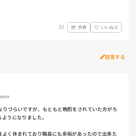
共有
いいね 2
回答する
務者研修
なりづらいですが、もともと晩酌をされていた方がち
ようになりました。

はよく休まれており職員にも余裕があったので出来た