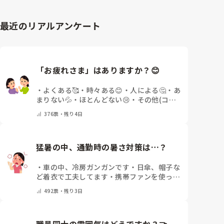
最近のリアルアンケート
「お疲れさま」はありますか？😊
・
よくある🥰
・
時々ある😊
・
人による🤔
・
あ
まりない💦
・
ほとんどない😢
・
その他(コメ
ントで教えてください)
376
票・
残り4日
猛暑の中、通勤時の暑さ対策は…？
・
車の中、冷房ガンガンです
・
日傘、帽子な
ど着衣で工夫してます
・
携帯ファンを使って
ます
・
保冷剤を持ち運んでいます
・
特に暑さ
492
票・
残り3日
対策はしていません
・
その他（コメントで教
えて下さい）
職員同士の雰囲気はどうですか？🤝