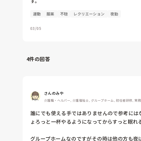
す。
運動
服薬
不穏
レクリエーション
夜勤
03/05
4
件の回答
さんのみや
介護職・ヘルパー, 介護福祉士, グループホーム, 初任者研修, 実
誰にでも使える手ではありませんので参考には
ょろっと一杯やるようになってからすっと眠れる
グループホームなのですがその時は他の方も夜