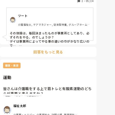
運動を一緒に行う支援があるのですが

2
・
05/24
提供責任者, 訪問介護
苦戦しています

ツート
自分も覚えるのにやっとなので

介護福祉士, ケアマネジャー, 従来型特養, グループホーム, 
教えるというか一緒にやるのは

デイサービス
本当に難しい。

その体操は、毎回決まったものが事業所としてあり、必
深く考えてはいけないのかもですが、、

ずそれをやる、のでしょうか？

スムーズにはいかないです

デイは事業所によってやる事の違いの巾がかなり広いの
で…　

ご自分で考えてやる集団体操は一切できませんか？　

回答をもっと見る
音楽に合わせて吊り紐など使っての本格派、機能訓練士
の補助体操、全く職員が自由にやる機能訓練など、色々
あります、事業所で。もし決まっているのでしたら、そ
健康・美容
の意義を理解されて、説明しながらやり、時に何らかの
肯定的な声かけなどやりながらできると良いと思いま
す、、

運動
こう申してはいけないかもですが、多少間違えても、楽
しまれて、その結果利用者さんも落ち着いて、時にはに
こやかなシーンもあっての実施ができるとなお良いと思
皆さんは介護職をする上で筋トレと有酸素運動のどち
います。とても有意義な事をされているので、ちょっと
らが重要と考えますか？

どーこー間違い…などあっても繰り返しになりますが、
運動
休み
介護福祉士
気にされず取り組まれて下さい…
介護職は体を使う職種なので働く上で体はとても大事
福祉太郎
です。

日頃の生活でストレス発散や健康のため、仕事で必要
介護職・ヘルパー, 介護福祉士, 訪問介護, 障害福祉関