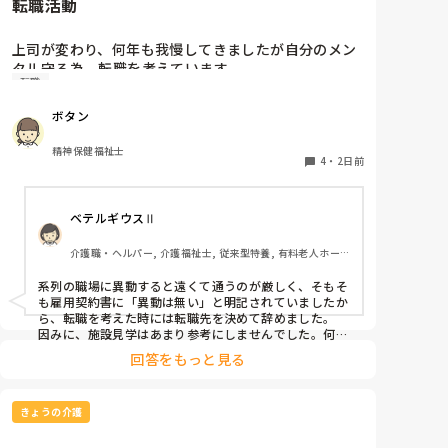
転職活動
上司が変わり、何年も我慢してきましたが自分のメン
タル守る為、転職を考えています。

転職
納得できる仕事に出会うまでの間

①今の所で我慢する

ボタン
②系列の他職場に移動する

皆さんならどうしますか？

精神保健福祉士
4
・
2日前
ベテルギウスⅡ
介護職・ヘルパー, 介護福祉士, 従来型特養, 有料老人ホー
ム, サービス付き高齢者向け住宅, デイサービス, 初任者研
修, 実務者研修, ユニット型特養
系列の職場に異動すると遠くて通うのが厳しく、そもそ
も雇用契約書に「異動は無い」と明記されていましたか
ら、転職を考えた時には転職先を決めて辞めました。

因みに、施設見学はあまり参考にしませんでした。何故
なら、短時間でほんの一部分しか見させてくれないので
回答をもっと見る
良し悪しは判断出来ないからです。職場の人間関係は働
いてみないと分かりません。
きょうの介護