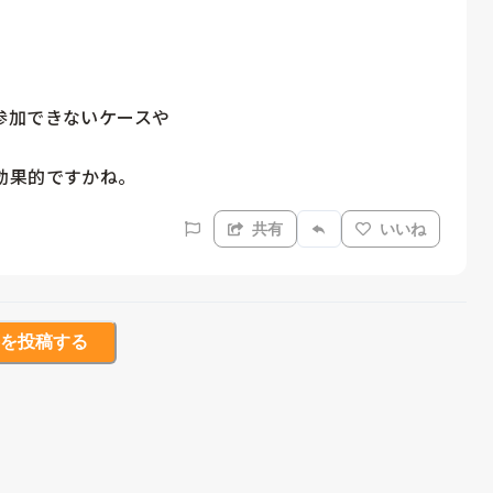
加できないケースや

共有
いいね
を投稿する