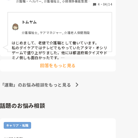
介護職・ヘルパー, 介護福祉士, 小規模多機能型居宅
ンがとれて、ADLほぼ自立です。

4
・
04/14
介護
今は、テーブルゲーム(トランプ等)や介護予防運動を
トムヤム
介護福祉士, ケアマネジャー, 介護老人保健施設
はじめまして、老健で介護職として働いています。

私のデイケアではテレビでもやっていたアタマ・オシリ
ゲームで盛り上がりました。他には都道府県クイズやド
ミノ倒しも面白かったです。

あと、早口言葉や発声練習なども面白かったです。

回答をもっと見る
参考になれば幸いです。
「運動」のお悩み相談をもっと見る
話題のお悩み相談
キャリア・転職