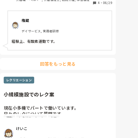
な運動として必要なものは筋トレか有酸素運動のどち
4
・
06/29
連, 障害者支援施設
らでしょうか？
権蔵
デイサービス, 実務者研修
経験上、有酸素運動です。
回答をもっと見る
レクリエーション
小規模施設でのレク案
現在小多機でパートで働いています。

日々のレクについて質問です。

運動
レクリエーション
ケア
小規模な施設で利用者も少なく、午後のレクの時間に
参加される方が2名という曜日もあります。

けいこ
スタッフ1人と利用者2名、のような場合のレク案があ
れば教えてほしいです。利用者とはコミニュケーショ