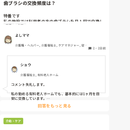
歯ブラシの交換頻度は？
特養です

私の施設では利用者の方の歯ブラシを月１回で交換し
特養
ケア
ています、みなさんのところはどれくらいの頻度で交
換されていますか？
よしママ
介護職・ヘルパー, 介護福祉士, ケアマネジャー, 従来
2
・
2日前
型特養
ショウ
介護福祉士, 有料老人ホーム
コメント失礼します。

私の勤める有料老人ホームでも、基本的には1ヶ月を目
安に交換しています。

ただ、施設柄お元気な方も多く、ある程度自立されてい
回答をもっと見る
る方に関してはご本人のペースにお任せしています。

また、中には経済的な理由で頻繁な購入が難しい方もい
介助・ケア
らっしゃるため、状態を見つつ交換間隔を少し長めにす
るなど、個別の事情に合わせて柔軟に対応しています。
