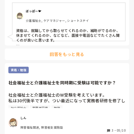
ぼっぽー🐦
介護福祉士, ケアマネジャー, ショートステイ
資格は、就職してから取らせてくれるのか、補助がでるのか、
休ませてくれるのか、などなど、面接や電話などでたくさん聞
くのが良いと思います。

とにかく、学ぶのは何にもベースにないと何から手をつけて良
回答をもっと見る
いかも分かりませんから、勤め始めてからで全然大丈夫だと思
います。

どちらかと言うと、分からないことを分からないと言えるか、
資格・勉強
みたいな社会人の基本みたいなところが、肝心な業界です。

社会福祉士と介護福祉士を同時期に受験は可能ですか？
触られて我慢というより、触られたことを報告することが面倒
なら言わないというだけであって…。

「やめてください」と毅然とした態度で伝え、同僚や上司に情
社会福祉士と介護福祉士のW受験を考えています。

報共有することがベストです。

私は30代後半ですが、つい最近になって実務者研修を修了し
もし、それを良しとしない会社なら…やめた方がいいですよ。
ました。社会福祉士の受験資格は大学生の時に取得してい
社会福祉士
実務者研修
勉強
て、これまでに何度か受験しましたが失敗しています。今回
は介護福祉士を受けようと思うのですが、働いている施設と
しん
しては社会福祉士を取得して欲しいとの事です。

障害福祉関連, 障害者支援施設
社会福祉士と介護福祉士のW受験をした方は周りにはいませ
3
・
05/10