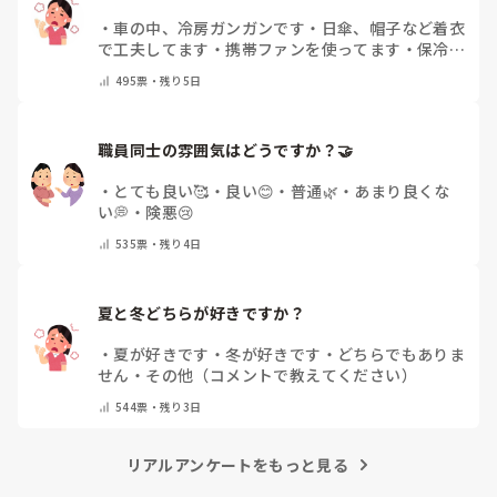
・
車の中、冷房ガンガンです
・
日傘、帽子など着衣
で工夫してます
・
携帯ファンを使ってます
・
保冷剤
を持ち運んでいます
・
特に暑さ対策はしていませ
495
票・
残り5日
ん
・
その他（コメントで教えて下さい）
職員同士の雰囲気はどうですか？🤝
・
とても良い🥰
・
良い😊
・
普通🌿
・
あまり良くな
い💭
・
険悪😢
535
票・
残り4日
夏と冬どちらが好きですか？
・
夏が好きです
・
冬が好きです
・
どちらでもありま
せん
・
その他（コメントで教えてください）
544
票・
残り3日
リアルアンケートをもっと見る