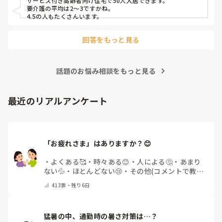
サービス付き高齢者向け住宅で50人入居できます。

要介護の平均は2〜3ですかね。

4.5の人もたくさんいます。
回答をもっと見る
話題のお悩み相談をもっと見る
最近のリアルアンケート
「お疲れさま」はありますか？😊
・
よくある🥰
・
時々ある😊
・
人による🤔
・
あまり
ない💦
・
ほとんどない😢
・
その他(コメントで教え
てください)
413
票・
残り6日
猛暑の中、通勤時の暑さ対策は…？