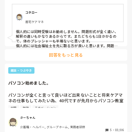
ん。かなり博打にはなりますがもし受験した方がいればどの
様に勉強をしたり対策をしたかをご教示頂けますでしょう
か？
コタロー
居宅ケアマネ
個人的には同時受験はお勧めしません。問題形式が全く違い、
解釈の違いもかなりあるからです。またどちらも1日かかるの
で、体のプレッシャーも半端ないと思います。

個人的には社会福祉士を先に取る方が良いと思います。問題難
易度が上がってますが、合格率を高めに設定しているため、低
回答をもっと見る
い点数でも合格を狙える状況にあります。最近では専門職の教
育訓練給付として50%または20%国から返ってくる制度もあり
ます。過去3回で問い方がかなり変わっているので一度過去問
を見て下さい。特に前回分（疑惑が多かった？）
雑談・つぶやき
パソコン始めました。
パソコンが全くと言って良いほど出来ないことと将来ケアマ
ネの仕事もしてみたい為、40代ですが先月からパソコン教室
に通い始めました。

就職
勉強
モチベーション
電源の入れ方、マウスの使い方など、初歩の初歩から教わっ
ています。出来ないことがわかっていくこと、面白いです。

さーちゃん
毎日文字打ちの練習を少しずつやっていますが、これがなか
介護職・ヘルパー, グループホーム, 実務者研修
なか難しい。ブラインドタッチができる人、本当に凄いで
5
・
03/06