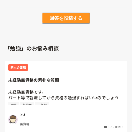
回答を投稿する
「勉強」のお悩み相談
新人介護職
未経験無資格の素朴な質問
未経験無資格です。

パート等で就職してから資格の勉強すればいいのでしょう
か？

就職
無資格
未経験
あと、噂話なのかもしれませんが、触られたりする事は、よ
アオ
くありみんな我慢しているって聞いたのですが

無資格
本当ですか？

17
・
09/11
何も知らないのでよろしくお願いします