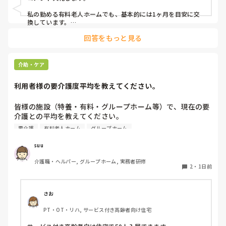
私の勤める有料老人ホームでも、基本的には1ヶ月を目安に交
換しています。

ただ、施設柄お元気な方も多く、ある程度自立されている方に
回答をもっと見る
関してはご本人のペースにお任せしています。

また、中には経済的な理由で頻繁な購入が難しい方もいらっし
ゃるため、状態を見つつ交換間隔を少し長めにするなど、個別
介助・ケア
の事情に合わせて柔軟に対応しています。

利用者様の要介護度平均を教えてください。
他の施設での対応も気になりますね。参考になれば幸いです。
皆様の施設（特養・有料・グループホーム等）で、現在の要
介護との平均を教えてください。

要介護
有料老人ホーム
グループホーム
できましたら、規模を添えて頂ければありがたいです。
suu
介護職・ヘルパー, グループホーム, 実務者研修
2
・
1日前
さお
PT・OT・リハ, サービス付き高齢者向け住宅