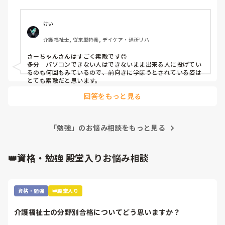
す！

最近やりがいがわからなくなっているのですが、新しいこと
を覚えることがモチベーションに繋がる気がしています。

けい
目標はワードとエクセルを使える様になること、欲を言えば
介護福祉士, 従来型特養, デイケア・通所リハ
パワーポイントまで。まだまだ先は長いですが地道に続けた
いと思います。

さーちゃんさんはすごく素敵です😊

多分　パソコンできない人はできないまま出来る人に投げてい
ひとりごとにお付き合いいただきありがとうございました。
るのも何回もみているので、前向きに学ぼうとされている姿は
頑張ります🎵

とても素敵だと思います。
回答をもっと見る
「勉強」のお悩み相談をもっと見る
👑資格・勉強 殿堂入りお悩み相談
資格・勉強
👑殿堂入り
介護福祉士の分野別合格についてどう思いますか？