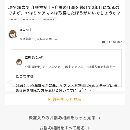
雑談すみません。
現在26歳で 介護福祉士+介護の仕事を続けて8年目になるの
ですが、やはりケアマネは取得したほうがいいでしょうか？ 
費用も時間もかかるので悩んでますが、、 ちなみに今は有
勉強
ケアマネ
介護福祉士
料で夜勤を月7,8回やってる状況です。なかなか勉強にも手
がつかず 

たこなす
皆さんは どうですか？
介護福祉士, 有料老人ホーム
24
・
08/02
空飛ぶパンダ
介護福祉士, ケアマネジャー, 居宅ケアマネ, 小規模多機能型居宅介
護, 社会福祉士
たこなす様

26歳という年齢なら是非、ケアマネを取得し次のステップに進
める道を掴んだ方が良いと思います(*´ω｀*)

正直、良くも悪くも自身の能力次第で広がる可能性があります
回答をもっと見る
よ。
殿堂入りのお悩み相談をもっと見る
お悩み相談をすべて見る