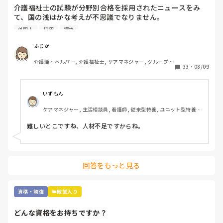
介護福祉士の試験が分野別合格を採用されたニュースをみ
て、国の浅はかな考えが不思議でなりません。

利用は、外国人の合格率の引き上げと、介護福祉士の人材確
外国人
採用
資格
保のためといいますが…

根本的に介護へ転職しようと思う方が少なくなってきている
ふじか
のに、高齢者は増加傾向です。

介護職・ヘルパー, 介護福祉士, ケアマネジャー, グループホ
年々、介護福祉士の試験が容易になり、資格意義がなくなっ
33
・
08/09
ーム, 訪問介護
てきており、何だか悲しくなってきます。

介護福祉士を軽んじられそうで悲しいです。皆さんは、分野
別合格についてどう思われますか？
いずもん
ケアマネジャー, 生活相談員, 看護師, 従来型特養, ユニット型特養, 
社会福祉士
難しいとこですね、人材不足ですからね。
回答をもっと見る
資格・勉強
👑殿堂入り
どんな資格をお持ちですか？