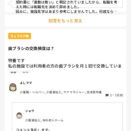
契約書に「異動は無い」と明記されていましたから、転職を考
えた時には転職先を決めて辞めました。

因みに、施設見学はあまり参考にしませんでした。何故なら、
短時間でほんの一部分しか見させてくれないので良し悪しは判
回答をもっと見る
断出来ないからです。職場の人間関係は働いてみないと分かり
ません。
きょうの介護
歯ブラシの交換頻度は？
特養です

私の施設では利用者の方の歯ブラシを月１回で交換していま
す、みなさんのところはどれくらいの頻度で交換されていま
特養
ケア
すか？
よしママ
介護職・ヘルパー, 介護福祉士, ケアマネジャー, 従来型特養
2
・
1日前
ショウ
介護福祉士, 有料老人ホーム
コメント失礼します。
