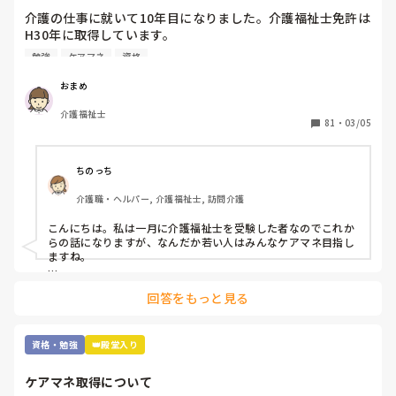
介護の仕事に就いて10年目になりました。介護福祉士免許は
H30年に取得しています。

職場では次の資格にケアマネの資格を勧められます。なんと
勉強
ケアマネ
資格
なく参考書を買ってはみましたが、自分にとって何を取得す
るべきかに悩んでいます。

おまめ
介護福祉士
ユマニチュードや認知症ケア専門士の資格は興味がありま
81
・
03/05
す。

これから1年間くらいを勉強にあてて受験したいなと考えて
います。

ちのっち
介護職・ヘルパー, 介護福祉士, 訪問介護
皆さんはどんな資格を取得されていますか？

また介護福祉士取得済みでこれから資格取得を試みていられ
こんにちは。私は一月に介護福祉士を受験した者なのでこれか
る方は何を目標にされていますか？

らの話になりますが、なんだか若い人はみんなケアマネ目指し
ますね。

追記:

まぁ「介護のプロ」でもなんでもいいと思いますが、介護福祉
介護福祉士取得前に

回答をもっと見る
士取ってからそれから何がしたいかって人それぞれですね。

鼻腔内・口腔内の喀痰吸引

胃瘻・腸ろうの経管栄養 の資格は持ってます。

私はテレビの影響か訪問ヘルパーやってるからか「遺品整理」
あと、元美容師アシスタントなので美容師免許もあります。
とか興味ありますね。

資格・勉強
👑殿堂入り
けどとんな資格にせよ「カネ」でしたね。

ケアマネ取得について