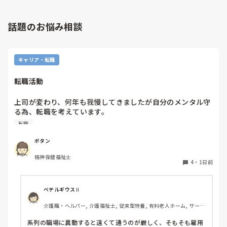
話題のお悩み相談
キャリア・転職
転職活動
上司が変わり、何年も我慢してきましたが自分のメンタル守
る為、転職を考えています。

納得できる仕事に出会うまでの間

転職
①今の所で我慢する

②系列の他職場に移動する

ボタン
皆さんならどうしますか？

精神保健福祉士
4
・
1日前
ベテルギウスⅡ
介護職・ヘルパー, 介護福祉士, 従来型特養, 有料老人ホーム, サービ
ス付き高齢者向け住宅, デイサービス, 初任者研修, 実務者研修, ユニ
ット型特養
系列の職場に異動すると遠くて通うのが厳しく、そもそも雇用