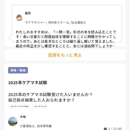
長月
ケアマネジャー, 有料老人ホーム, 社会福祉士
わたしのおすすめは、「一問一答」形式の本を読み込むことで
す！長い文章だと問題自体を理解することに時間がかかってし
まうので。あとは苦手なところは繰り返し解いて覚えました。
最近の改正を少し確認することと、あとは過去問でしょうか。
頑張ってください！
回答をもっと見る
資格・勉強
2025年ケアマネ試験
2025年のケアマネ試験受けた人いませんか？

自己採点結果した人おられますか？

合格基準どれくらいだと思いますか？

ケアマネ試験
ケアマネ
いろいろと質問してすみません🙇‍♂️
大地
介護福祉士, 従来型特養
2
・
11/05