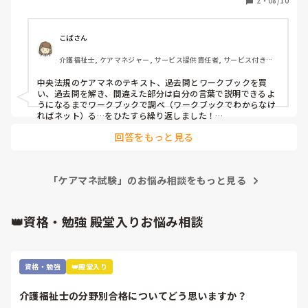
2
・
08/10
れた方がいらしたら、2ヶ月前や1ヶ月前、どのような直前試
験対策をされるか（されたか）教えていただけるとありがた
いです。
こばさん
介護福祉士, ケアマネジャー, サービス提供責任者, サービス付き高
齢者向け住宅, 訪問介護
中央法規のケアマネのテキスト、過去問とワークブックを買
い、過去問を解き、間違えた部分は自分の言葉で説明できるよ
うになるまでワークブックで調べ（ワークブックでわからなけ
ればネット）る…をひたすら繰り返しました！

回答をもっと見る
過去問を5年分解くと、問われ方は違えど、絶対試験ででる重
要な部分も分かってくると思います。
「ケアマネ試験」のお悩み相談をもっと見る
👑資格・勉強 殿堂入りお悩み相談
資格・勉強
👑殿堂入り
介護福祉士の分野別合格についてどう思いますか？