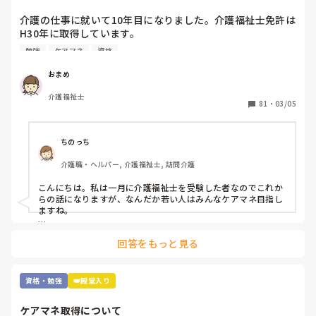
介護の仕事に就いて10年目になりました。介護福祉士免許は
H30年に取得しています。

職場では次の資格にケアマネの資格を勧められます。なんと
勉強
ケアマネ
資格
なく参考書を買ってはみましたが、自分にとって何を取得す
るべきかに悩んでいます。

おまめ
介護福祉士
ユマニチュードや認知症ケア専門士の資格は興味がありま
81
・
03/05
す。

これから1年間くらいを勉強にあてて受験したいなと考えて
います。

ちのっち
介護職・ヘルパー, 介護福祉士, 訪問介護
皆さんはどんな資格を取得されていますか？

また介護福祉士取得済みでこれから資格取得を試みていられ
こんにちは。私は一月に介護福祉士を受験した者なのでこれか
る方は何を目標にされていますか？

らの話になりますが、なんだか若い人はみんなケアマネ目指し
ますね。

追記:

まぁ「介護のプロ」でもなんでもいいと思いますが、介護福祉
介護福祉士取得前に

回答をもっと見る
士取ってからそれから何がしたいかって人それぞれですね。

鼻腔内・口腔内の喀痰吸引

胃瘻・腸ろうの経管栄養 の資格は持ってます。

私はテレビの影響か訪問ヘルパーやってるからか「遺品整理」
あと、元美容師アシスタントなので美容師免許もあります。
とか興味ありますね。

資格・勉強
👑殿堂入り
けどとんな資格にせよ「カネ」でしたね。

ケアマネ取得について