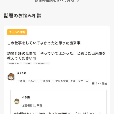
お悩み相談をすべて見る
話題のお悩み相談
きょうの介護
この仕事をしていてよかったと思った出来事
訪問介護の仕事で「やっていてよかった」と感じた出来事を
教えてください🫧

訪問介護
ケア
介護福祉士
出勤前、特に嫌なことがあったわけではなくても、「今日は
行きたくないな…」と感じることはあります。

a-chan
そんなときに「この仕事をやっていてよかった」と思えた出
介護職・ヘルパー, 介護福祉士, 従来型特養, グループホーム, 
来事を思い浮かべたら前向きな気持ちで出勤できるかな？と
4
・
4日前
デイケア・通所リハ, 訪問介護, 初任者研修
思いました。

皆さんが訪問介護の仕事で「やっていてよかった」と感じた
エピソードがあれば、ぜひ教えてください。
ぶち猫
介護福祉士, 病院
夜勤明けからの２連休したあとの出勤で、「ぶち猫ちゃん、し