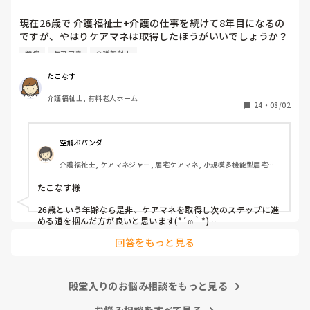
雑談すみません。
現在26歳で 介護福祉士+介護の仕事を続けて8年目になるの
ですが、やはりケアマネは取得したほうがいいでしょうか？ 
費用も時間もかかるので悩んでますが、、 ちなみに今は有
勉強
ケアマネ
介護福祉士
料で夜勤を月7,8回やってる状況です。なかなか勉強にも手
がつかず 

たこなす
皆さんは どうですか？
介護福祉士, 有料老人ホーム
24
・
08/02
空飛ぶパンダ
介護福祉士, ケアマネジャー, 居宅ケアマネ, 小規模多機能型居宅介
護, 社会福祉士
たこなす様

26歳という年齢なら是非、ケアマネを取得し次のステップに進
める道を掴んだ方が良いと思います(*´ω｀*)

正直、良くも悪くも自身の能力次第で広がる可能性があります
回答をもっと見る
よ。
殿堂入りのお悩み相談をもっと見る