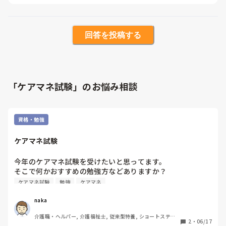
回答を投稿する
「ケアマネ試験」のお悩み相談
資格・勉強
ケアマネ試験
今年のケアマネ試験を受けたいと思ってます。

そこで何かおすすめの勉強方などありますか？

ご助言いただけると嬉しいです。
ケアマネ試験
勉強
ケアマネ
naka
介護職・ヘルパー, 介護福祉士, 従来型特養, ショートステイ, 
2
・
06/17
初任者研修, 実務者研修, ユニット型特養