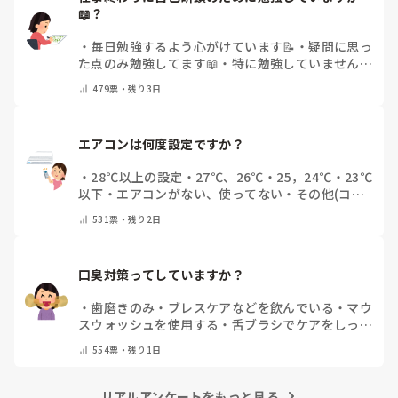
📖？
・
毎日勉強するよう心がけています📝
・
疑問に思っ
た点のみ勉強してます📖
・
特に勉強していません
・
その他（コメントで教えてください）
479
票・
残り3日
エアコンは何度設定ですか？
・
28℃以上の設定
・
27℃、26℃
・
25，24℃
・
23℃
以下
・
エアコンがない、使ってない
・
その他(コメ
ントで教えてください)
531
票・
残り2日
口臭対策ってしていますか？
・
歯磨きのみ
・
ブレスケアなどを飲んでいる
・
マウ
スウォッシュを使用する
・
舌ブラシでケアをしっか
りする
・
フリスクをかじる
・
自分の口臭は気にして
554
票・
残り1日
いない
・
その他（コメントで教えてください）
リアルアンケートをもっと見る