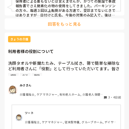
保険者による差もないとは言えませんが、かつての施設で事故
る方式を取ろうとしたのですが、あまり浸透せず…。

報告書でさえ簡素化の物の使用をしてきました。パーキンソン
の方々、毎週３回以上転倒がある方達で、受診までないときで
　そこで、再度報告書の書式変更を検討したく、使いやすい
はありますが…日付けと氏名、今後の対策のみ記入で、後は○
付けのA４の４分の１ほどの大きさで作成、対応しました。場
書式をご紹介いただけないでしょうか。ここで公開されてい
回答をもっと見る
所や、店頭前の行動（何をしようとしていたか）、ぶつけた箇
る書式は使いやすかったよ、とかこのアプリだとやりやすい
所、異常うったえの有無、報告先を選択してピンをつけるだけ
よ、とかリンクでもいいのですが、おすすめがあれば教えて
です。多くの事業所でも見られる運用です。保険者毎のローカ
いただきたいです。
ルルールの考え方も否定はできませんが、実際、厚労省の調査
きょうの介護
研究でも、施設ごとに事故・ヒヤリハットの整理や様式を独自
に簡素化している実態が紹介されています。なので、言い方は
利用者様の役割について
正しくないとも思いますが、ヒヤリハット位簡素化はできるで
しょう、発生項目の幅は広いですが…
洗顔タオルや新聞たたみ、テーブル拭き、箒で簡単な掃除な
ど利用者さんに「役割」として行っていただいてます。皆さ
んの施設では他にどんな役割がありますか？たまに時間を持
掃除
ケア
施設
て余して「何かやることない？」と声をかけられることがあ
ります。今検討しているのは、食器洗いやスタッフと一緒に
みさきん
行くゴミ出しなどです。
介護福祉士, ケアマネジャー, 有料老人ホーム, 介護老人保健施
3
・
4日前
設, グループホーム, 病院
ツート
介護福祉士, ケアマネジャー, 従来型特養, グループホーム, デイサー
ビス