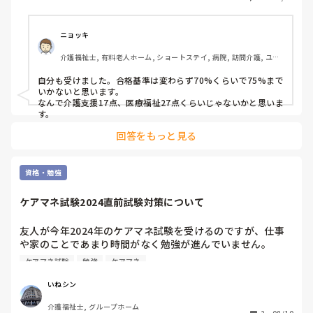
ニョッキ
介護福祉士, 有料老人ホーム, ショートステイ, 病院, 訪問介護, ユニ
ット型特養
自分も受けました。合格基準は変わらず70%くらいで75%まで
いかないと思います。

なんで介護支援17点、医療福祉27点くらいじゃないかと思いま
す。
回答をもっと見る
資格・勉強
ケアマネ試験2024直前試験対策について
友人が今年2024年のケアマネ試験を受けるのですが、仕事
や家のことであまり時間がなく勉強が進んでいません。

ケアマネ試験
勉強
ケアマネ
自分が受けたのが15年以上前で、直前試験対策について的確
なアドバイスができません。

いねシン
介護福祉士, グループホーム
今年ケアマネ試験受ける方やここ数年でケアマネ試験合格さ