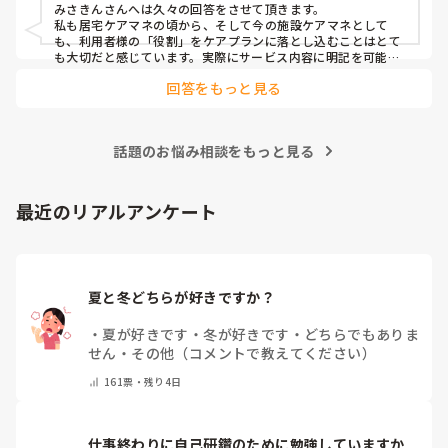
みさきんさんへは久々の回答をさせて頂きます。

私も居宅ケアマネの頃から、そして今の施設ケアマネとして
も、利用者様の「役割」をケアプランに落とし込むことはとて
も大切だと感じています。実際にサービス内容に明記を可能な
限りしており、担当者会議では略する事なく説明しておりま
回答をもっと見る
す。 役割を持つことは、その方の自信や生きがいにつながりま
すし、「してもらう」だけでなく「できることを続けてもら
う」視点にもなりますよね。 みさきんさんのように、日常の中
に自然な形で役割を取り入れておられる取り組み、とても勉強
話題のお悩み相談をもっと見る
になります。
最近のリアルアンケート
夏と冬どちらが好きですか？
・
夏が好きです
・
冬が好きです
・
どちらでもありま
せん
・
その他（コメントで教えてください）
161
票・
残り4日
仕事終わりに自己研鑽のために勉強していますか