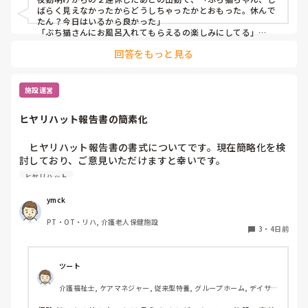
ばらく見えなかったからどうしちゃったかとおもった。休んで
たん？今日はいるから良かった」

「ぶち猫さんにお風呂入れてもらえるの楽しみにしてる」

と私をお気に入り認定してくださる方がいることに嬉しく思い
回答をもっと見る
ます。
施設運営
ヒヤリハット報告書の簡素化
　ヒヤリハット報告書の書式についてです。現在簡略化を検
討しており、ご意見いただけますと幸いです。

ヒヤリハット
　自己報告書と異なり、ヒヤリハット報告書の書式には法
規・義務規定はないかと思います。つまるところ、用を成せ
ymck
ば、いくらでも簡素化できるものと言う考えなのですが…。

PT・OT・リハ, 介護老人保健施設
3
・
4日前
　私が入職する以前から使われている書式はEXCELで作られ
ており、氏名年齢生年月日等プロフィールとヒヤリ発生場所
の詳細、発生前後の経緯・予測される被害・対応策のフリー
ツート
記載と非常に煩雑です。

介護福祉士, ケアマネジャー, 従来型特養, グループホーム, デイサー
ビス
　一時、フリー記載だけでも減らそうと、丸をつけて選択す