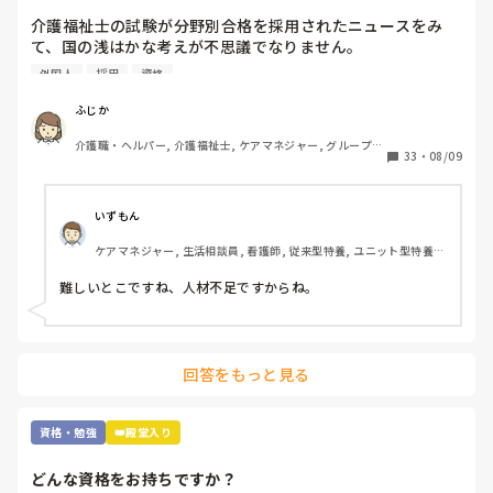
介護福祉士の試験が分野別合格を採用されたニュースをみ
て、国の浅はかな考えが不思議でなりません。

利用は、外国人の合格率の引き上げと、介護福祉士の人材確
外国人
採用
資格
保のためといいますが…

根本的に介護へ転職しようと思う方が少なくなってきている
ふじか
のに、高齢者は増加傾向です。

介護職・ヘルパー, 介護福祉士, ケアマネジャー, グループホ
年々、介護福祉士の試験が容易になり、資格意義がなくなっ
33
・
08/09
ーム, 訪問介護
てきており、何だか悲しくなってきます。

介護福祉士を軽んじられそうで悲しいです。皆さんは、分野
別合格についてどう思われますか？
いずもん
ケアマネジャー, 生活相談員, 看護師, 従来型特養, ユニット型特養, 
社会福祉士
難しいとこですね、人材不足ですからね。
回答をもっと見る
資格・勉強
👑殿堂入り
どんな資格をお持ちですか？