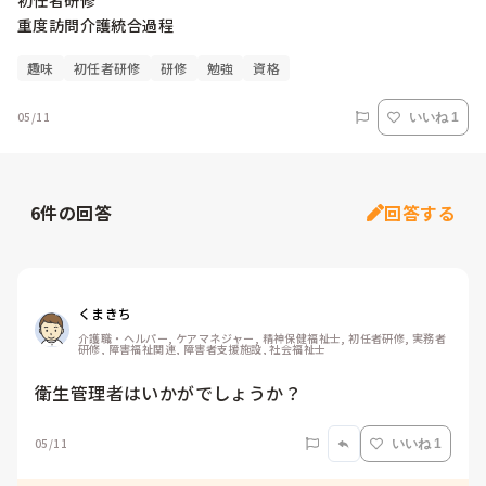
初任者研修

重度訪問介護統合過程
趣味
初任者研修
研修
勉強
資格
05/11
いいね 1
6
件の回答
回答する
くまきち
介護職・ヘルパー, ケアマネジャー, 精神保健福祉士, 初任者研修, 実務者
研修, 障害福祉関連, 障害者支援施設, 社会福祉士
衛生管理者はいかがでしょうか？
05/11
いいね 1