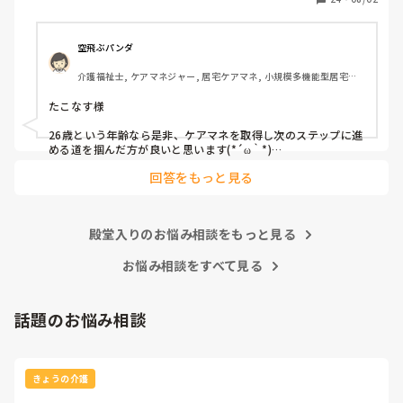
空飛ぶパンダ
介護福祉士, ケアマネジャー, 居宅ケアマネ, 小規模多機能型居宅介
護, 社会福祉士
たこなす様

26歳という年齢なら是非、ケアマネを取得し次のステップに進
める道を掴んだ方が良いと思います(*´ω｀*)

正直、良くも悪くも自身の能力次第で広がる可能性があります
回答をもっと見る
よ。
殿堂入りのお悩み相談をもっと見る
お悩み相談をすべて見る
話題のお悩み相談
きょうの介護