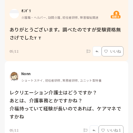
ｵﾆｷﾞﾘ
質問主
介護職・ヘルパー, 訪問介護, 初任者研修, 障害福祉関連
ありがとうございます。調べたのですが受験資格無
さげでした‬т т
05/12
いいね
Nonn
ショートステイ, 初任者研修, 実務者研修, ユニット型特養
レクリエーション介護士はどうですか？

あとは、介護事務とかですかね？

介福持っていて経験が長いのであれば、ケアマネで
すかね
05/12
いいね 1