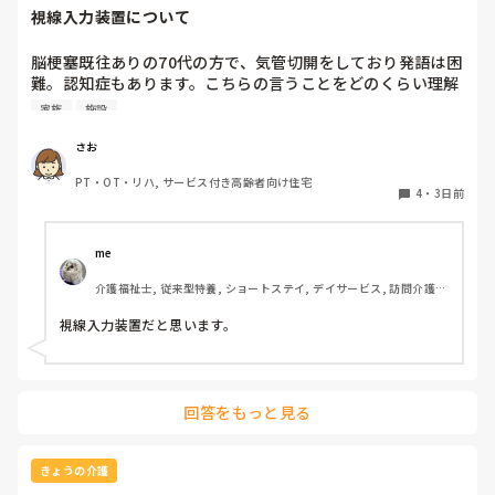
視線入力装置について
脳梗塞既往ありの70代の方で、気管切開をしており発語は困
難。認知症もあります。こちらの言うことをどのくらい理解
しているかは不明ですが、問いかけに頷くことはよくありま
家族
施設
す。息子さんが熱心な方で、施設の方にもほぼ毎日面会に来
られます。この前ケアマネの方からお話しを聞いたら、視線
さお
入力装置？を導入したいと息子さんがおっしゃっているそう
PT・OT・リハ, サービス付き高齢者向け住宅
です。そこで、施設などで実際使われている利用者の方がい
4
・
3日前
らっしゃいましたら、どんな感じなのか、どのくらい使いこ
なせるものなのかお聞きしたいです。
me 
介護福祉士, 従来型特養, ショートステイ, デイサービス, 訪問介護, 
ユニット型特養
視線入力装置だと思います。
回答をもっと見る
きょうの介護