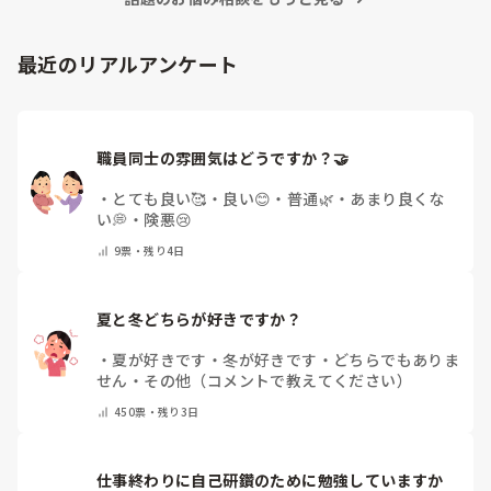
最近のリアルアンケート
職員同士の雰囲気はどうですか？🤝
・
とても良い🥰
・
良い😊
・
普通🌿
・
あまり良くな
い💭
・
険悪😢
9
票・
残り4日
夏と冬どちらが好きですか？
・
夏が好きです
・
冬が好きです
・
どちらでもありま
せん
・
その他（コメントで教えてください）
450
票・
残り3日
仕事終わりに自己研鑽のために勉強していますか