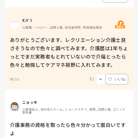
ｵﾆｷﾞﾘ
質問主
介護職・ヘルパー, 訪問介護, 初任者研修, 障害福祉関連
ありがとうございます、レクリエーション介護士良
さそうなので色々と調べてみます。介護歴は1年ちょ
っとでまだ実務者もとれていないので介福とったら
色々と勉強してケアマネ視野に入れてみます。
05/12
いいね
ニョッキ
介護福祉士, 有料老人ホーム, ショートステイ, 病院, 訪問介護, ユニット
型特養
介護事務の資格を取ったら色々分かって面白いです
よ