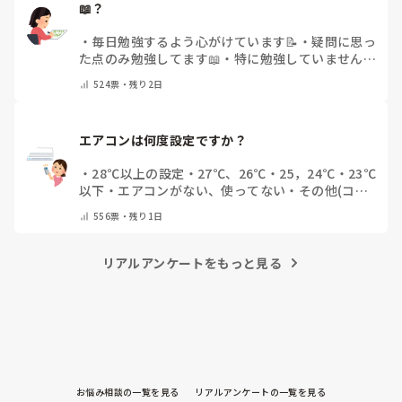
📖？
・
毎日勉強するよう心がけています📝
・
疑問に思っ
た点のみ勉強してます📖
・
特に勉強していません
・
その他（コメントで教えてください）
524
票・
残り2日
エアコンは何度設定ですか？
・
28℃以上の設定
・
27℃、26℃
・
25，24℃
・
23℃
以下
・
エアコンがない、使ってない
・
その他(コメ
ントで教えてください)
556
票・
残り1日
リアルアンケートをもっと見る
お悩み相談の一覧を見る
リアルアンケートの一覧を見る