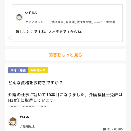
てきており、何だか悲しくなってきます。

介護福祉士を軽んじられそうで悲しいです。皆さんは、分野
別合格についてどう思われますか？
いずもん
ケアマネジャー, 生活相談員, 看護師, 従来型特養, ユニット型特養, 
社会福祉士
難しいとこですね、人材不足ですからね。
回答をもっと見る
資格・勉強
👑殿堂入り
どんな資格をお持ちですか？
介護の仕事に就いて10年目になりました。介護福祉士免許は
H30年に取得しています。

職場では次の資格にケアマネの資格を勧められます。なんと
勉強
ケアマネ
資格
なく参考書を買ってはみましたが、自分にとって何を取得す
るべきかに悩んでいます。

おまめ
介護福祉士
ユマニチュードや認知症ケア専門士の資格は興味がありま
81
・
03/05