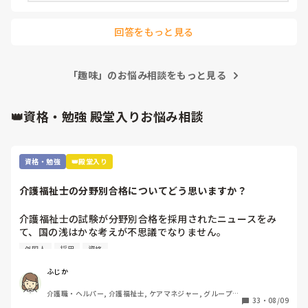
回答をもっと見る
「趣味」のお悩み相談をもっと見る
👑資格・勉強 殿堂入りお悩み相談
資格・勉強
👑殿堂入り
介護福祉士の分野別合格についてどう思いますか？
介護福祉士の試験が分野別合格を採用されたニュースをみ
て、国の浅はかな考えが不思議でなりません。

利用は、外国人の合格率の引き上げと、介護福祉士の人材確
外国人
採用
資格
保のためといいますが…

根本的に介護へ転職しようと思う方が少なくなってきている
ふじか
のに、高齢者は増加傾向です。

介護職・ヘルパー, 介護福祉士, ケアマネジャー, グループホ
年々、介護福祉士の試験が容易になり、資格意義がなくなっ
33
・
08/09
ーム, 訪問介護