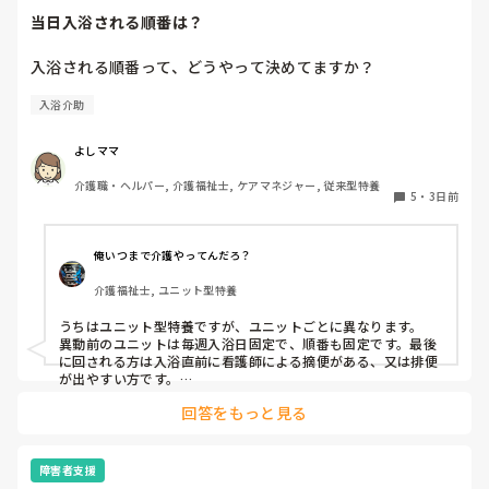
当日入浴される順番は？
入浴される順番って、どうやって決めてますか？
入浴介助
よしママ
介護職・ヘルパー, 介護福祉士, ケアマネジャー, 従来型特養
5
・
3日前
俺いつまで介護やってんだろ？
介護福祉士, ユニット型特養
うちはユニット型特養ですが、ユニットごとに異なります。

異動前のユニットは毎週入浴日固定で、順番も固定です。最後
に回される方は入浴直前に看護師による摘便がある、又は排便
が出やすい方です。

最初に入る方は、待てない方や一番に入浴してその後すぐ臥床
回答をもっと見る
が必要な方など。胃ろうの方は看護師がこの時間までには入浴
終わらせてよっていう暗黙の了解があるので、順番はほぼ固定
です。個浴も特浴もです。

障害者支援
今のユニットでは毎週シフトとにらめっこして、職員の人数配