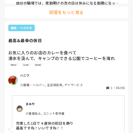
自分の職場では、夜勤明けの次の日は休みになる勤務になって
るのでプラスで考えてますー！

回答をもっと見る
帰って寝ると夕方くらいまで寝ちゃうし、体がダルくなるので
なるべく寝ないようにしてます😃

何もしてないと寝ちゃうので、友人とご飯とか趣味活とかして
雑談・つぶやき
ます😊
最高&最幸の休日
お気に入りのお店のカレーを食べて

湧水を汲んで、キャンプのできる公園でコーヒーを淹れ

道の駅で野菜や海産加工品を買い

趣味
休暇
健康
トロットロの温泉に入って♨️

作り置きしてたおかずとセール品のお惣菜を夕食にして、歯
ハニワ
磨いて寝る！

介護職・ヘルパー, 生活相談員, デイサービス
最高の4連休1日目でした^_^
1
・
04/06
まみや
介護福祉士, ユニット型特養
充実した1日で４連休の初日を飾り

最高ですね！いいですね！！