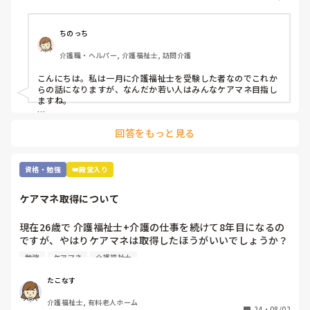
す。

これから1年間くらいを勉強にあてて受験したいなと考えて
います。

ちのっち
介護職・ヘルパー, 介護福祉士, 訪問介護
皆さんはどんな資格を取得されていますか？

また介護福祉士取得済みでこれから資格取得を試みていられ
こんにちは。私は一月に介護福祉士を受験した者なのでこれか
る方は何を目標にされていますか？

らの話になりますが、なんだか若い人はみんなケアマネ目指し
ますね。

追記:

まぁ「介護のプロ」でもなんでもいいと思いますが、介護福祉
介護福祉士取得前に

回答をもっと見る
士取ってからそれから何がしたいかって人それぞれですね。

鼻腔内・口腔内の喀痰吸引

胃瘻・腸ろうの経管栄養 の資格は持ってます。

私はテレビの影響か訪問ヘルパーやってるからか「遺品整理」
あと、元美容師アシスタントなので美容師免許もあります。
とか興味ありますね。

資格・勉強
👑殿堂入り
けどとんな資格にせよ「カネ」でしたね。

ケアマネ取得について
雑談すみません。
現在26歳で 介護福祉士+介護の仕事を続けて8年目になるの
ですが、やはりケアマネは取得したほうがいいでしょうか？ 
費用も時間もかかるので悩んでますが、、 ちなみに今は有
勉強
ケアマネ
介護福祉士
料で夜勤を月7,8回やってる状況です。なかなか勉強にも手
がつかず 

たこなす
皆さんは どうですか？
介護福祉士, 有料老人ホーム
24
・
08/02