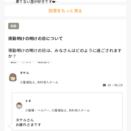
果てない空が好きです❤️

回答をもっと見る
夜勤
夜勤明けの明けの日について
夜勤明けの明けの日は、みなさんはどのように過ごされます
か？

また、明けの日は午前中で終わるため、休みとプラスに考え
趣味
シフト
夜勤明け
ますか？
タケル
介護福祉士, 有料老人ホーム
20
・
06/28
トネ
介護職・ヘルパー, 介護福祉士, 有料老人ホーム
タケルさん

お疲れさまです
