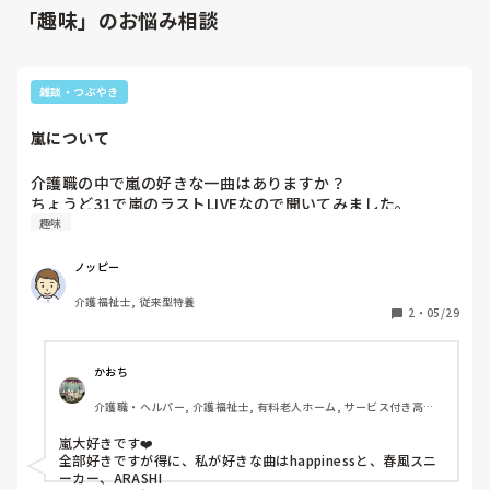
「趣味」のお悩み相談
雑談・つぶやき
嵐について
介護職の中で嵐の好きな一曲はありますか？

ちょうど31で嵐のラストLIVEなので聞いてみました。
趣味
ノッピー
介護福祉士, 従来型特養
2
・
05/29
かおち
介護職・ヘルパー, 介護福祉士, 有料老人ホーム, サービス付き高齢
者向け住宅, デイサービス, 訪問介護, ユニット型特養
嵐大好きです❤️

全部好きですが得に、私が好きな曲はhappinessと、春風スニ
ーカー、ARASHI
