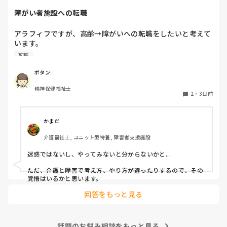
置から入浴の利用者を決めてます。特浴はメンツも順番も固定
障がい者施設への転職
なので変更はほぼないです。たまに病院受診で前後します。

個浴では、こだわりがありすぎて時間かかる方と烏の行水並み
の速さの方を組み合わせたりしてます。順番も一番に入りたい
アラフィフですが、高齢→障がいへの転職をしたいと考えて
方がいるので、週によって一番と二番を入れ換えたりしてま
います。

す。決め方は職員によってバラバラなので決まりはありませ
覚えも悪くなって来てきますが、経験者の方、どう思われま
ん。
転職
すか？

やはり迷惑でしょうか？
ボタン
精神保健福祉士
2
・
3日前
かまだ
介護福祉士, ユニット型特養, 障害者支援施設
迷惑ではないし、やってみないと分からないかと...

ただ、介護と障害で考え方、やり方が違ったりするので、その
覚悟はいるかと思います。
回答をもっと見る
話題のお悩み相談をもっと見る